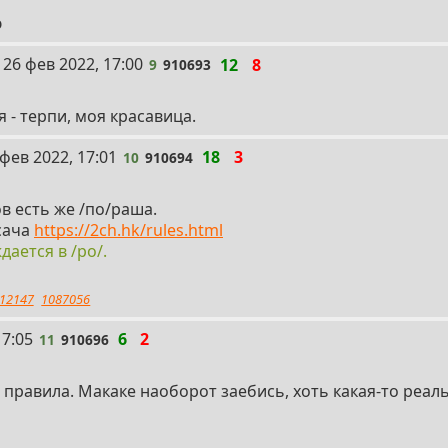
ю
9
26 фев 2022, 17:00
12
8
9
910693
оста
 - терпи, моя красавица.
 фев 2022, 17:01
18
3
10
910694
в есть же /по/раша.
сача
https://2ch.hk/rules.html
дается в /po/.
12147
1087056
17:05
6
2
11
910696
 правила. Макаке наоборот заебись, хоть какая-то реал