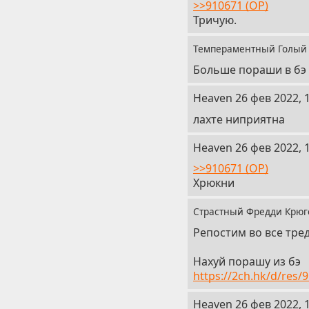
>>910671 (OP)
Тричую.
Темпераментный Голый
Больше пораши в бэ
5
Heaven
26 фев 2022, 
лахте ниприятна
6
Heaven
26 фев 2022, 
>>910671 (OP)
Хрюкни
Страстный Фредди Крю
Репостим во все тре
Нахуй порашу из бэ
https://2ch.hk/d/res/
8
Heaven
26 фев 2022, 