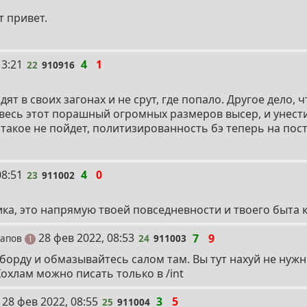
т привет.
13:21
4
1
22
910916
дят в своих загонах и не срут, где попало. Другое дело, 
 весь этот порашный огромных размеров высер, и унести 
 такое не пойдет, политизированность бэ теперь на пос
08:51
4
0
23
911002
ика, это напрямую твоей повседневности и твоего быта к
24
28 фев 2022, 08:53
7
9
рапов
24
911003
пост
1
борду и обмазывайтесь салом там. Вы тут нахуй не нужн
охлам можно писать только в /int
25
28 фев 2022, 08:55
3
5
25
911004
пост