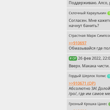
Поддерживаю. Алсо, 
Склочный Караулькин
Согласен. Мне кажетс
начнут банить?
Страстная Марж Симпс
>>910697
Обмазывайся где пол
19
26 фев 2022, 22:
# OP
Вверх. Макака чисти.
Гордый Шерлок Холмс
1
>>910671 (OP)
Абсолютно ЗА! Долой
/po/, где им самое ме
Грозный Крошка Цахес