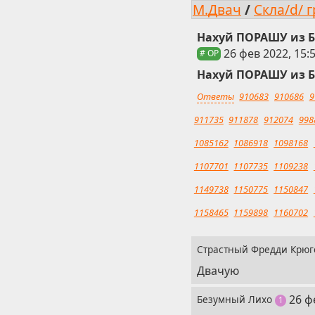
М.Двач
/
Скла/d/ 
Нахуй ПОРАШУ из Б
26 фев 2022, 15:
# OP
Нахуй ПОРАШУ из Б
Ответы
910683
910686
9
911735
911878
912074
998
1085162
1086918
1098168
1107701
1107735
1109238
1149738
1150775
1150847
1158465
1159898
1160702
Страстный Фредди Крю
Двачую
3
26 ф
Безумный Лихо
пост
1