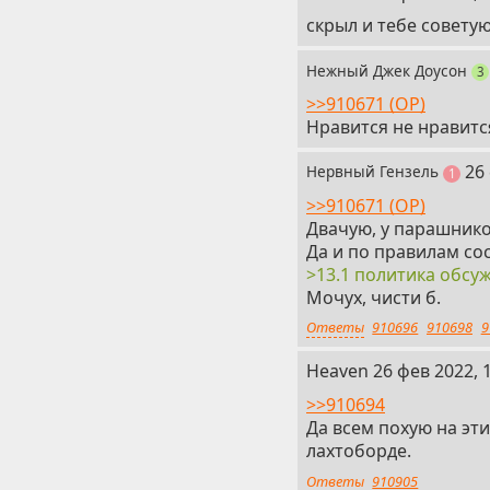
скрыл и тебе совету
Нежный Джек Доусон
п
3
>>910671 (OP)
Нравится не нравится
10
26
Нервный Гензель
пост
1
>>910671 (OP)
Двачую, у парашнико
Да и по правилам со
>13.1 политика обсуж
Мочух, чисти б.
Ответы
910696
910698
9
11
Heaven
26 фев 2022, 
>>910694
Да всем похую на эти
лахтоборде.
Ответы
910905