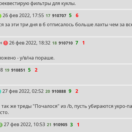
реквестирую фильтры для куклы.
17
26 фев 2022, 17:55
5
6
17
910707
пост
1
я за эти три дня в б отписалось больше лахты чем за все
18
26 фев 2022, 18:32
7
1
он
18
910710
пост
1
ожено - у/в/на пораше.
08
5
2
19
910851
20
27 фев 2022, 02:52
9
2
20
910888
пост
 так же треды "Почалося" из /b, пусть убираются укро-п
сто.
21
27 фев 2022, 10:53
3
1
21
910905
пост
1