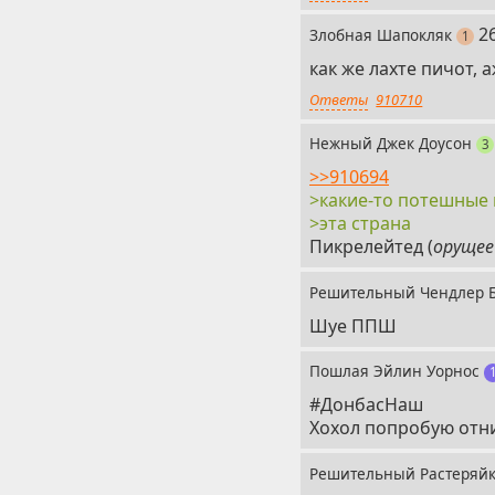
1
2
Злобная Шапокляк
пос
1
как же лахте пичот, 
Ответы
910710
Нежный Джек Доусон
п
3
>>910694
>какие-то потешные
>эта страна
Пикрелейтед (
орущее
Решительный Чендлер 
Шуе ППШ
Пошлая Эйлин Уорнос
#ДонбасНаш
Хохол попробую отн
Решительный Растеряй