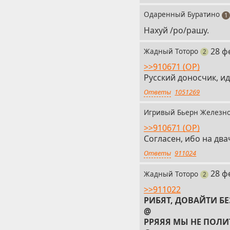
Одаренный Буратино
1
Нахуй /po/рашу.
31
28 ф
Жадный Тоторо
поста
2
>>910671 (OP)
Русский доносчик, ид
Ответы
1051269
Игривый Бьерн Железн
>>910671 (OP)
Согласен, ибо на дв
Ответы
911024
33
28 ф
Жадный Тоторо
поста
2
>>911022
РИБЯТ, ДОВАЙТИ Б
@
РРЯЯЯ МЫ НЕ ПОЛ