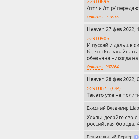
>>910696
/rm/ и /mlp/ передаю
Ответы
910916
22
Heaven
27 фев 2022, 
>>910905
И пускай и дальше си
бэ, чтобы завайпать
обезьяна никогда на
Ответы
997864
23
Heaven
28 фев 2022, 
>>910671 (OP)
Так это уже не полит
Ехидный Владимир Ша
Хохлы, делайте свою 
российская борода. Х
Решительный Вертер
1