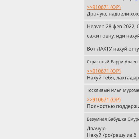
>>910671 (OP)
Дрочую, надоели хох
26
Heaven
28 фев 2022, 
сажи говну, иди наху
Вот ЛАХТУ нахуй оттуд
Страстный Барри Аллен
>>910671 (OP)
Нахуй тебя, лахтады
Тоскливый Илья Муром
>>910671 (OP)
Полностью поддерж
Безумная Бабушка Сму
Двачую
Нахуй /po/рашу из б