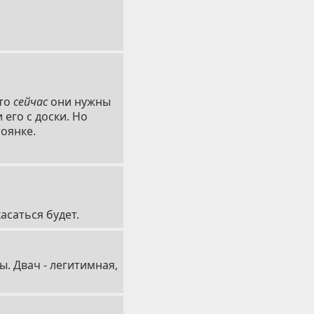
что
сейчас
они нужны
его с доски. Но
тоянке.
асаться будет.
ы. Двач - легитимная,