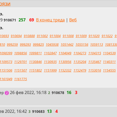
грязи
э.
59
257
69
В конец треда
|
Веб
910671
э.
10693
910694
910888
911002
911004
911008
911009
911020
911022
9
810
999259
999293
999825
1045938
1051442
1055156
1059113
108133
1098399
1098856
1099811
1102847
1104049
1104273
1104315
1104539
1109573
1129701
1130846
1130935
1130956
1135204
1135467
1140311
1151506
1151507
1151802
1151999
1152332
1152479
1153016
1154555
1161049
1161775
2
26 фев 2022, 16:18
16
3
гер
2
910678
поста
2
ев 2022, 16:42
13
4
3
910683