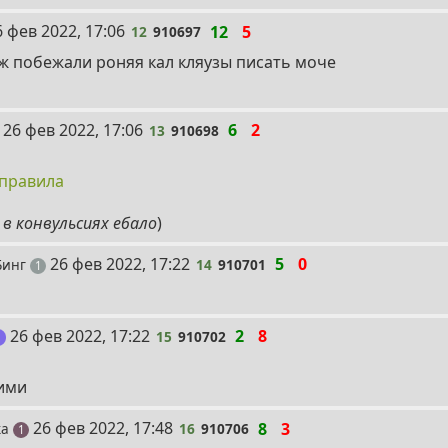
2
6 фев 2022, 17:06
12
5
12
910697
т
аж побежали роняя кал кляузы писать моче
13
26 фев 2022, 17:06
6
2
13
910698
оста
 правила
 в конвульсиях ебало
)
14
26 фев 2022, 17:22
5
0
Бинг
14
910701
пост
1
15
26 фев 2022, 17:22
2
8
15
910702
пост
1
ими
16
26 фев 2022, 17:48
8
3
ка
16
910706
пост
1