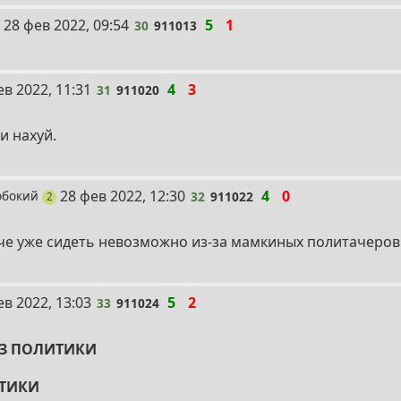
30
28 фев 2022, 09:54
5
1
30
911013
пост
ев 2022, 11:31
4
3
31
911020
и нахуй.
32
28 фев 2022, 12:30
4
0
обокий
32
911022
поста
2
аче уже сидеть невозможно из-за мамкиных политачеров
ев 2022, 13:03
5
2
33
911024
ЕЗ ПОЛИТИКИ
ИТИКИ