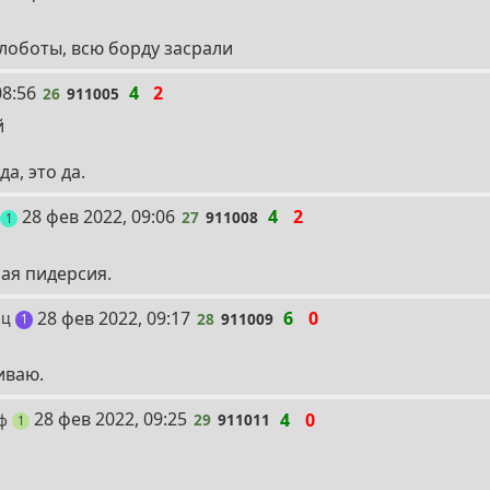
лоботы, всю борду засрали
08:56
4
2
26
911005
й
а, это да.
27
28 фев 2022, 09:06
4
2
27
911008
пост
1
рая пидерсия.
28
28 фев 2022, 09:17
6
0
ец
28
911009
пост
1
иваю.
29
28 фев 2022, 09:25
4
0
рф
29
911011
пост
1