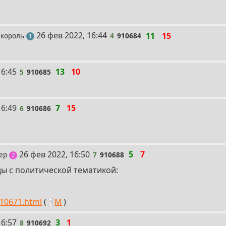
4
26 фев 2022, 16:44
11
15
 король
4
910684
пост
1
16:45
13
10
5
910685
16:49
7
15
6
910686
7
26 фев 2022, 16:50
5
7
гер
7
910688
поста
2
ды с политической тематикой:
910671.html
(
М
)
16:57
3
1
8
910692