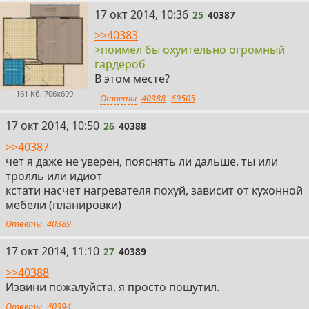
25
17 окт 2014, 10:36
25
40387
>>40383
>поимел бы охуительно огромный
гардероб
В этом месте?
161 Кб, 706x699
Ответы
40388
69505
26
17 окт 2014, 10:50
26
40388
>>40387
чет я даже не уверен, пояснять ли дальше. ты или
тролль или идиот
кстати насчет нагревателя похуй, зависит от кухонной
мебели (планировки)
Ответы
40389
27
17 окт 2014, 11:10
27
40389
>>40388
Извини пожалуйста, я просто пошутил.
Ответы
40394