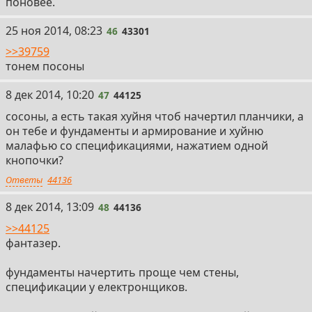
поновее.
46
25 ноя 2014, 08:23
46
43301
>>39759
тонем посоны
47
8 дек 2014, 10:20
47
44125
сосоны, а есть такая хуйня чтоб начертил планчики, а
он тебе и фундаменты и армирование и хуйню
малафью со спецификациями, нажатием одной
кнопочки?
Ответы
44136
48
8 дек 2014, 13:09
48
44136
>>44125
фантазер.
фундаменты начертить проще чем стены,
спецификации у електронщиков.