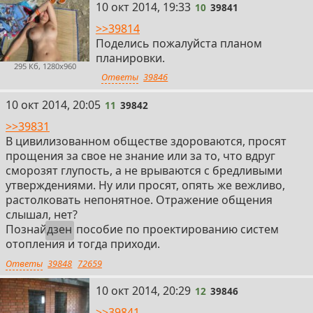
10
10 окт 2014, 19:33
10
39841
>>39814
Поделись пожалуйста планом
планировки.
295 Кб, 1280x960
Ответы
39846
11
10 окт 2014, 20:05
11
39842
>>39831
В цивилизованном обществе здороваются, просят
прощения за свое не знание или за то, что вдруг
сморозят глупость, а не врываются с бредливыми
утверждениями. Ну или просят, опять же вежливо,
растолковать непонятное. Отражение общения
слышал, нет?
Познай
дзен
пособие по проектированию систем
отопления и тогда приходи.
Ответы
39848
72659
12
10 окт 2014, 20:29
12
39846
>>39841