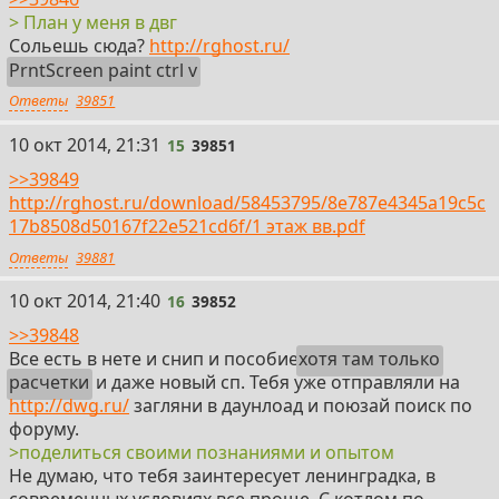
> План у меня в двг
Сoльешь сюда?
http://rghost.ru/
PrntScreen paint ctrl v
Ответы
39851
15
10 окт 2014, 21:31
15
39851
>>39849
http://rghost.ru/download/58453795/8e787e4345a19c5c
17b8508d50167f22e521cd6f/1 этаж вв.pdf
Ответы
39881
16
10 окт 2014, 21:40
16
39852
>>39848
Все есть в нете и снип и пособие
хотя там только
расчетки
и даже новый сп. Тебя уже отправляли на
http://dwg.ru/
загляни в даунлоад и поюзай поиск по
форуму.
>поделиться своими познаниями и опытом
Не думаю, что тебя заинтересует ленинградка, в
современных условиях все проще. С котлом по