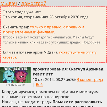
М.Двач
/
Домострой
Этого треда уже нет.
Это копия, сохраненная 28 октября 2020 года.
Скачать тред
:
только с превью
,
с превью и
прикрепленными файлами
.
Второй вариант может долго скачиваться. Файлы будут
только в живых или недавно утонувших тредах.
Подробнее
Если вам полезен архив М.Двача,
пожертвуйте на оплату
сервера
.
проектирования: Скетчуп Архикад
Ревит итт
10 окт 2014, 08:27
В конец треда
39759
|
Веб
189 Кб, 604x331
Координируемся, помогаем неофитам и мимохуям
планами с советами по планировке.
Нанасы, не плодите треды
Памахити распалажыть
комнаты планировку каковые стены крыши