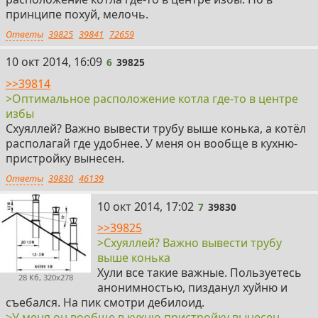
принципе похуй, мелочь.
Ответы
39825
39841
72659
6
10 окт 2014, 16:09
6
39825
>>39814
>Оптимальное расположение котла где-то в центре
избы
Схуяллей? Важно вывести трубу выше конька, а котёл
располагай где удобнее. У меня он вообще в кухню-
пристройку вынесен.
Ответы
39830
46139
7
10 окт 2014, 17:02
7
39830
>>39825
>Схуяллей? Важно вывести трубу
выше конька
Хули все такие важные. Пользуетесь
28 Кб, 320x278
анонимностью, пизданул хуйню и
съебался. На пик смотри дебилоид.
>У меня он вообще в кухню-пристройку вынесен