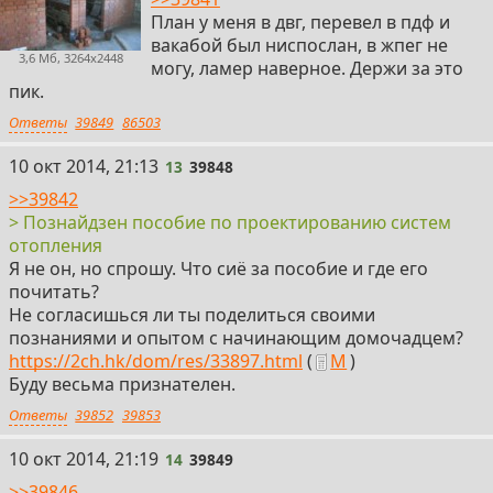
План у меня в двг, перевел в пдф и
вакабой был ниспослан, в жпег не
3,6 Мб, 3264x2448
могу, ламер наверное. Держи за это
пик.
Ответы
39849
86503
13
10 окт 2014, 21:13
13
39848
>>39842
> Познайдзен пособие по проектированию систем
отопления
Я не он, но спрошу. Что сиё за пособие и где его
почитать?
Не согласишься ли ты поделиться своими
познаниями и опытом с начинающим домочадцем?
https://2ch.hk/dom/res/33897.html
(
М
)
Буду весьма признателен.
Ответы
39852
39853
14
10 окт 2014, 21:19
14
39849
>>39846