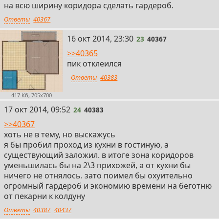
на всю ширину коридора сделать гардероб.
Ответы
40367
23
16 окт 2014, 23:30
23
40367
>>40365
пик отклеился
Ответы
40383
417 Кб, 705x700
24
17 окт 2014, 09:52
24
40383
>>40367
хоть не в тему, но выскажусь
я бы пробил проход из кухни в гостиную, а
существующий заложил. в итоге зона коридоров
уменьшилась бы на 2\3 прихожей, а от кухни бы
ничего не отнялось. зато поимел бы охуительно
огромный гардероб и экономию времени на беготню
от пекарни к колдуну
Ответы
40387
40437