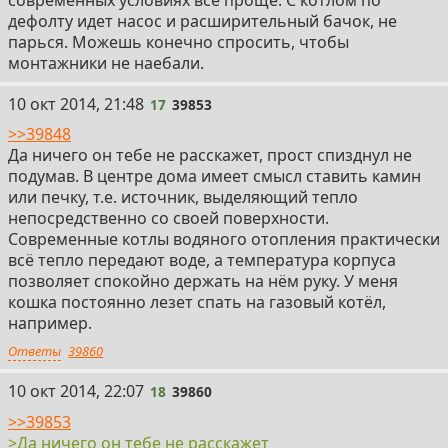
дефолту идет насос и расширительный бачок, не
парься. Можешь конечно спросить, чтобы
монтажники не наебали.
17
10 окт 2014, 21:48
17
39853
>>39848
Да ничего он тебе не расскажет, прост спизднул не
подумав. В центре дома имеет смысл ставить камин
или печку, т.е. источник, выделяющий тепло
непосредственно со своей поверхности.
Современные котлы водяного отопления практически
всё тепло передают воде, а температура корпуса
позволяет спокойно держать на нём руку. У меня
кошка постоянно лезет спать на газовый котёл,
например.
Ответы
39860
18
10 окт 2014, 22:07
18
39860
>>39853
>Да ничего он тебе не расскажет