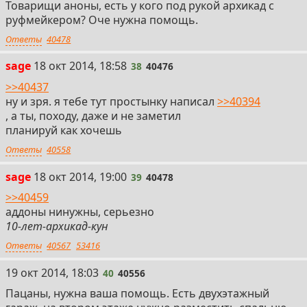
Товарищи аноны, есть у кого под рукой архикад с
руфмейкером? Оче нужна помощь.
Ответы
40478
38
sage
18 окт 2014, 18:58
38
40476
>>40437
ну и зря. я тебе тут простынку написал
>>40394
, а ты, походу, даже и не заметил
планируй как хочешь
Ответы
40558
39
sage
18 окт 2014, 19:00
39
40478
>>40459
аддоны нинужны, серьезно
10-лет-архикад-кун
Ответы
40567
53416
40
19 окт 2014, 18:03
40
40556
Пацаны, нужна ваша помощь. Есть двухэтажный