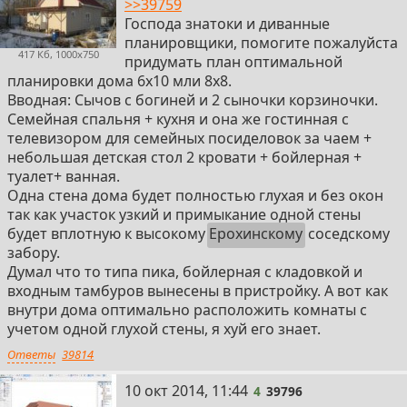
>>39759
Господа знатоки и диванные
планировщики, помогите пожалуйста
417 Кб, 1000x750
придумать план оптимальной
планировки дома 6х10 мли 8х8.
Вводная: Сычов с богиней и 2 сыночки корзиночки.
Семейная спальня + кухня и она же гостинная с
телевизором для семейных посиделовок за чаем +
небольшая детская стол 2 кровати + бойлерная +
туалет+ ванная.
Одна стена дома будет полностью глухая и без окон
так как участок узкий и примыкание одной стены
будет вплотную к высокому
Ерохинскому
соседскому
забору.
Думал что то типа пика, бойлерная с кладовкой и
входным тамбуров вынесены в пристройку. А вот как
внутри дома оптимально расположить комнаты с
учетом одной глухой стены, я хуй его знает.
Ответы
39814
4
10 окт 2014, 11:44
4
39796