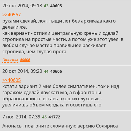
43
20 окт 2014, 09:18
43
40605
>>40567
руками сделай, лол. тыщи лет без архикада както
делали же.
как вариант - отпили центральную хрень и сделай
стропила на простые части, а потом уже этот узел. в
любом случае мастер правильнее раскидает
стропила, чем глупая прога
Ответы
40606
44
20 окт 2014, 09:20
44
40606
>>40605
кстати вариант 2 мне более симпатичен, ток и над
гаражом сделай двускатную, а в фронтоны
образовавшиеся вставь окошки слуховые -
увеличишь объем чердака и осветишь его
45
7 ноя 2014, 07:39
45
41772
Анонасы, подгоните сломанную версию Соляриса