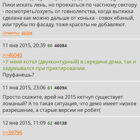
Пики искать лень, но проехаться по частному сектору
- посмотреть/охуеть от говноляпства, когда вытяжка
сделана как можно дальше от конька - совок ебаный,
или трубы по фасаду, тоже красоты не добавляют.
Ответы
46084
60
11 янв 2015, 20:39
60
46084
>>46040
>У меня котел (двухконтурный) в середине дома, так и
задумывался при пректировании,
Пруфанешь?
61
11 янв 2015, 23:06
61
46094
Просто скажите, врей на 2015 кетчуп существует
ломаный? А то такая ситуация, что демо имеет низкое
разрешение, а старые версии не робят(
62
12 янв 2015, 11:09
62
46138
>>39796