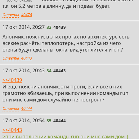
635 Кб, 679x687
т.к. он 5,2 метра в длинну, да и подвал будет.
Ответы
40476
33
17 окт 2014, 20:27
33
40439
Анончик, поясни, в этих прогах по архитектуре есть
всякие расчёты теплопотерь, настройка из чего
стены будут сделаны, окна, вид утеплителя и т.п.?
Ответы
40443
34
17 окт 2014, 20:43
34
40443
>>40439
И еще поясни анончик, эти проги, если все в них
грамотно вбиваешь, при выполнении команды run
они мне сами дом случайно не построят?
Ответы
40444
35
17 окт 2014, 20:54
35
40444
>>40443
>при выполнении команды run они мне сами дом |