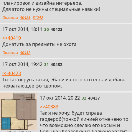
планировок и дизайна интерьера.
Для этого не нужны специальные навыки!
Ответы
40423
81242
30
17 окт 2014, 18:11
30
40423
>>40419
Донатить за предметы не охота
Ответы
40432
31
17 окт 2014, 19:42
31
40432
>>40423
Ты как нерусь какая, ебани из того что есть и добавь
нехватающее фотшопом.
32
17 окт 2014, 20:22
32
40437
>>40383
Так я не хочу, будет справа
гардероб(тонкой линией отмечено то,
что возможно сделаю его косым и
больше.) Кладовки на балконе хватит