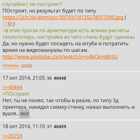
случайно| не построят?
ПОстроят, но результат будет по типу
https://2ch.hk/dom/src/39759/14135278017590.jpg
(
М
)
>в этих прогах по архитектуре есть всякие расчёты
теплопотерь, настройка из чего стены будут сделаны
Да, но нужно будет посидеть на ютубе и потратить
время на видеомануалы по шагам.
http://www.youtube.com/watch?v=o4kCkmWtllU
Ответы
40448
36
17 окт 2014, 21:05
36
40448
>>40444
>ПОстроят
Нет, ты не понял, так чтобы в реале, по типу 3д
принтера, накидал схемку-стенку, нажал выполнить и
вуаля...
лол
37
18 окт 2014, 11:10
37
40459
>>39759