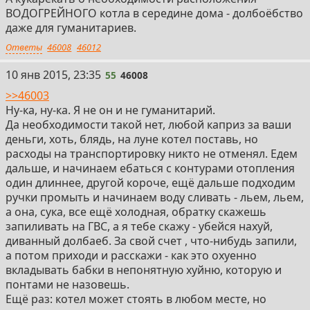
ВОДОГРЕЙНОГО котла в середине дома - долбоёбство
даже для гуманитариев.
Ответы
46008
46012
55
10 янв 2015, 23:35
55
46008
>>46003
Ну-ка, ну-ка. Я не он и не гуманитарий.
Да необходимости такой нет, любой каприз за ваши
деньги, хоть, блядь, на луне котел поставь, но
расходы на транспортировку никто не отменял. Едем
дальше, и начинаем ебаться с контурами отопления
один длиннее, другой короче, ещё дальше подходим
ручки промыть и начинаем воду сливать - льем, льем,
а она, сука, все ещё холодная, обратку скажешь
запиливать на ГВС, а я тебе скажу - убейся нахуй,
диванный долбаеб. За свой счет , что-нибудь запили,
а потом приходи и расскажи - как это охуенно
вкладывать бабки в непонятную хуйню, которую и
понтами не назовешь.
Ещё раз: котел может стоять в любом месте, но