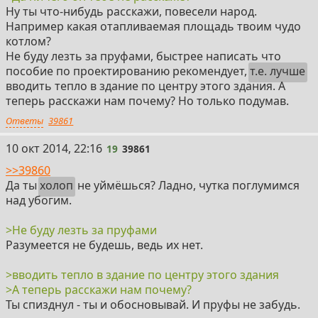
Ну ты что-нибудь расскажи, повесели народ.
Например какая отапливаемая площадь твоим чудо
котлом?
Не буду лезть за пруфами, быстрее написать что
пособие по проектированию рекомендует,
т.е. лучше
вводить тепло в здание по центру этого здания. А
теперь расскажи нам почему? Но только подумав.
Ответы
39861
19
10 окт 2014, 22:16
19
39861
>>39860
Да ты
холоп
не уймёшься? Ладно, чутка поглумимся
над убогим.
>Не буду лезть за пруфами
Разумеется не будешь, ведь их нет.
>вводить тепло в здание по центру этого здания
>А теперь расскажи нам почему?
Ты спизднул - ты и обосновывай. И пруфы не забудь.