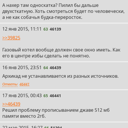
А нахер там односкатка? Пилил бы дальше
двухсткатную. Хоть смотреться будет по человечески,
а не как собачья будка-переросток.
63
12 янв 2015, 11:11
63
46139
>>39825
Газовый котел вообще должен свое окно иметь. Как
его в центре избы сделать не понятно.
64
16 янв 2015, 23:51
64
46439
Архикад не устанавливается из разных источников.
Ответы
46441
65
17 янв 2015, 00:43
65
46441
>>46439
Решил проблему прописыванием джаве 512 мб
памяти вместо 2гб.
66
22 мар 2015, 16:27
66
51204