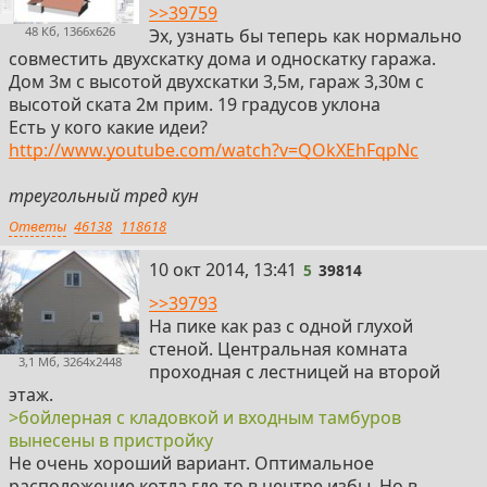
>>39759
48 Кб, 1366x626
Эх, узнать бы теперь как нормально
совместить двухскатку дома и односкатку гаража.
Дом 3м с высотой двухскатки 3,5м, гараж 3,30м с
высотой ската 2м прим. 19 градусов уклона
Есть у кого какие идеи?
http://www.youtube.com/watch?v=QOkXEhFqpNc
треугольный тред кун
Ответы
46138
118618
5
10 окт 2014, 13:41
5
39814
>>39793
На пике как раз с одной глухой
стеной. Центральная комната
3,1 Мб, 3264x2448
проходная с лестницей на второй
этаж.
>бойлерная с кладовкой и входным тамбуров
вынесены в пристройку
Не очень хороший вариант. Оптимальное
расположение котла где-то в центре избы. Но в