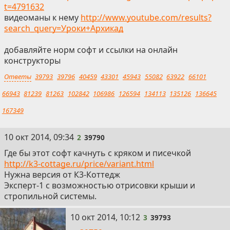
t=4791632
видеоманы к нему
http://www.youtube.com/results?
search_query=Уроки+Архикад
добавляйте норм софт и ссылки на онлайн
конструкторы
Ответы
39793
39796
40459
43301
45943
55082
63922
66101
66943
81239
81263
102842
106986
126594
134113
135126
136645
167349
2
10 окт 2014, 09:34
2
39790
Где бы этот софт качнуть с кряком и писечкой
http://k3-cottage.ru/price/variant.html
Нужна версия от К3-Коттедж
Эксперт-1 с возможностью отрисовки крыши и
стропильной системы.
3
10 окт 2014, 10:12
3
39793