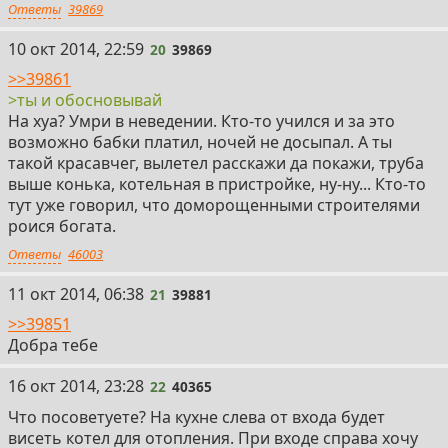
Ответы
39869
20
10 окт 2014, 22:59
20
39869
>>39861
>ты и обосновывай
На хуа? Умри в неведении. Кто-то учился и за это
возможно бабки платил, ночей не досыпал. А ты
такой красавчег, вылетел расскажи да покажи, труба
выше конька, котельная в пристройке, ну-ну... Кто-то
тут уже говорил, что доморощенными строителями
роися богата.
Ответы
46003
21
11 окт 2014, 06:38
21
39881
>>39851
Добра тебе
22
16 окт 2014, 23:28
22
40365
Что посоветуете? На кухне слева от входа будет
висеть котел для отопления. При входе справа хочу