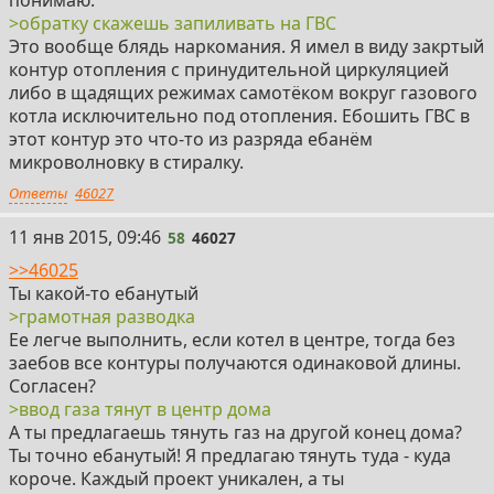
понимаю.
>обратку скажешь запиливать на ГВС
Это вообще блядь наркомания. Я имел в виду закртый
контур отопления с принудительной циркуляцией
либо в щадящих режимах самотёком вокруг газового
котла исключительно под отопления. Ебошить ГВС в
этот контур это что-то из разряда ебанём
микроволновку в стиралку.
Ответы
46027
58
11 янв 2015, 09:46
58
46027
>>46025
Ты какой-то ебанутый
>грамотная разводка
Ее легче выполнить, если котел в центре, тогда без
заебов все контуры получаются одинаковой длины.
Согласен?
>ввод газа тянут в центр дома
А ты предлагаешь тянуть газ на другой конец дома?
Ты точно ебанутый! Я предлагаю тянуть туда - куда
короче. Каждый проект уникален, а ты