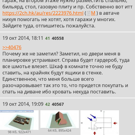
гараж, на втором этаже нужно разместить спальню,
бильярд, стол, газовую плиту и пр. Собственно вот итт
https://2ch.hk/au/res/2223976.html
(
М
) в автаче
нихуя помогать не хотят, хотя гаражи у многих.
Зайдите туда, отпишитесь пожалуйста.
41
19 окт 2014, 18:11
41
40558
>>40476
Почему же не заметил? Заметил, но двери меня в
планировке устраивают. Справа будет гардероб, туда
все шмотье влезет. Шкаф в комнате точно не буду
ставить, на крайняк будут ящики в стенке.
Единственное, что меня больше всего
разочаровывает так это то, что придется покупать и
спать на диване ибо кровать некуда поставить.
42
19 окт 2014, 19:09
42
40567
64 Кб, 895x424
98 Кб, 922x471