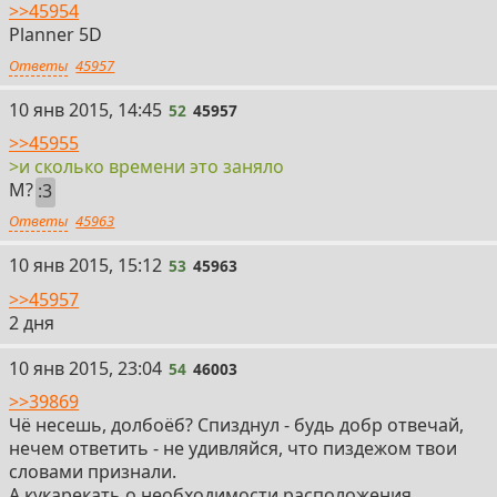
>>45954
Planner 5D
Ответы
45957
52
10 янв 2015, 14:45
52
45957
>>45955
>и сколько времени это заняло
М?
:3
Ответы
45963
53
10 янв 2015, 15:12
53
45963
>>45957
2 дня
54
10 янв 2015, 23:04
54
46003
>>39869
Чё несешь, долбоёб? Спизднул - будь добр отвечай,
нечем ответить - не удивляйся, что пиздежом твои
словами признали.
А кукарекать о необходимости расположения