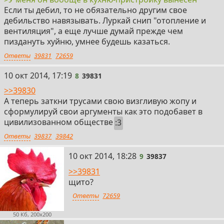
Если ты дебил, то не обязательно другим свое
дебильство навязывать. Луркай снип "отопление и
вентиляция", а еще лучше думай прежде чем
пиздануть хуйню, умнее будешь казаться.
Ответы
39831
72659
8
10 окт 2014, 17:19
8
39831
>>39830
А теперь заткни трусами свою визгливую жопу и
сформулируй свои аргументы как это подобавет в
цивилизованном обществе
:3
Ответы
39837
39842
9
10 окт 2014, 18:28
9
39837
>>39831
щито?
Ответы
72659
50 Кб, 200x200