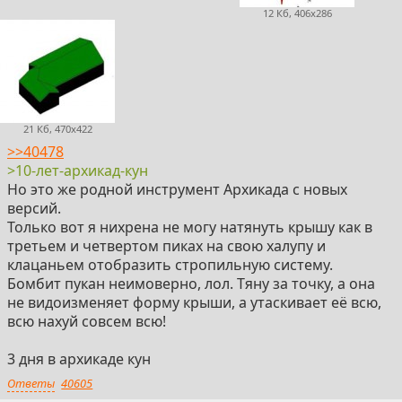
12 Кб, 406x286
21 Кб, 470x422
>>40478
>10-лет-архикад-кун
Но это же родной инструмент Архикада с новых
версий.
Только вот я нихрена не могу натянуть крышу как в
третьем и четвертом пиках на свою халупу и
клацаньем отобразить стропильную систему.
Бомбит пукан неимоверно, лол. Тяну за точку, а она
не видоизменяет форму крыши, а утаскивает её всю,
всю нахуй совсем всю!
3 дня в архикаде кун
Ответы
40605