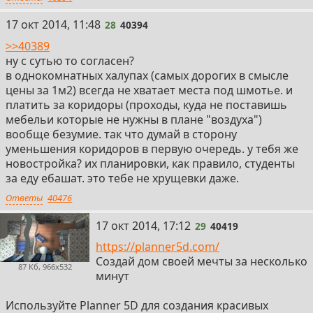
28
17 окт 2014, 11:48
28
40394
>>40389
ну с сутью то согласен?
в однокомнатных халупах (самых дорогих в смысле
цены за 1м2) всегда не хватает места под шмотье. и
платить за коридоры (проходы, куда не поставишь
мебельи которые не нужны в плане "воздуха")
вообще безумие. так что думай в сторону
уменьшения коридоров в первую очередь. у тебя же
новостройка? их планировки, как правило, студенты
за еду ебашат. это тебе не хрущевки даже.
Ответы
40476
29
17 окт 2014, 17:12
29
40419
https://planner5d.com/
Создай дом своей мечты за несколько
87 Кб, 966x532
минут
Используйте Planner 5D для создания красивых