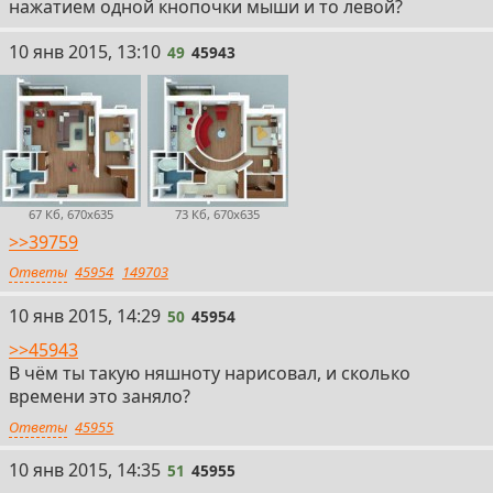
нажатием одной кнопочки мыши и то левой?
49
10 янв 2015, 13:10
49
45943
67 Кб, 670x635
73 Кб, 670x635
>>39759
Ответы
45954
149703
50
10 янв 2015, 14:29
50
45954
>>45943
В чём ты такую няшноту нарисовал, и сколько
времени это заняло?
Ответы
45955
51
10 янв 2015, 14:35
51
45955