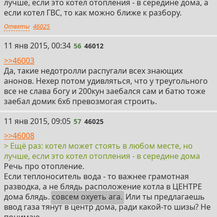
лучше, если это котел отопления - в середине дома, а
если котел ГВС, то как можно ближе к разбору.
Ответы
46025
56
11 янв 2015, 00:34
56
46012
>>46003
Да, такие недотролли распугали всех знающих
анонов. Нехер потом удивляться, что у треугольного
все не слава богу и 200кун заебался сам и батю тоже
заебал домик 6х6 превозмогая строить.
57
11 янв 2015, 09:05
57
46025
>>46008
> Ещё раз: котел может стоять в любом месте, но
лучше, если это котел отопления - в середине дома
Речь про отопление.
Если теплоноситель вода - то важнее грамотная
разводка, а не блядь расположение котла в ЦЕНТРЕ
дома блядь.
совсем охуеть ага.
Или ты предлагаешь
ввод газа тянут в центр дома, ради какой-то шизы? Не