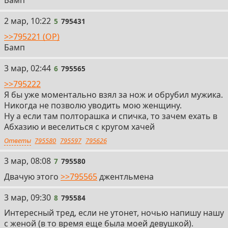
Бамп
5
2 мар, 10:22
5
795431
>>795221 (OP)
Бамп
6
3 мар, 02:44
6
795565
>>795222
Я бы уже моментально взял за нож и обрубил мужика.
Никогда не позволю уводить мою женщину.
Ну а если там полторашка и спичка, то зачем ехать в
Абхазию и веселиться с кругом хачей
Ответы
795580
795597
795626
7
3 мар, 08:08
7
795580
Двачую этого
>>795565
джентльмена
8
3 мар, 09:30
8
795584
Интересный тред, если не утонет, ночью напишу нашу
с женой (в то время еще была моей девушкой).