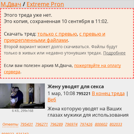
М.Двач
/
Extreme Pron
Этого треда уже нет.
Это копия, сохраненная 10 сентября в 11:02.
Скачать тред
:
только с превью
,
с превью и
прикрепленными файлами
.
Второй вариант может долго скачиваться. Файлы будут
только в живых или недавно утонувших тредах.
Подробнее
Если вам полезен архив М.Двача,
пожертвуйте на оплату
сервера
.
Жену уводят для секса
1 мар, 10:08
В конец треда
|
795221
Веб
Жена которую уводят на Ваших
6 Кб, 299x168
глазах мужики для использования
Ответы
795431
796271
796289
796974
797426
800602
802033