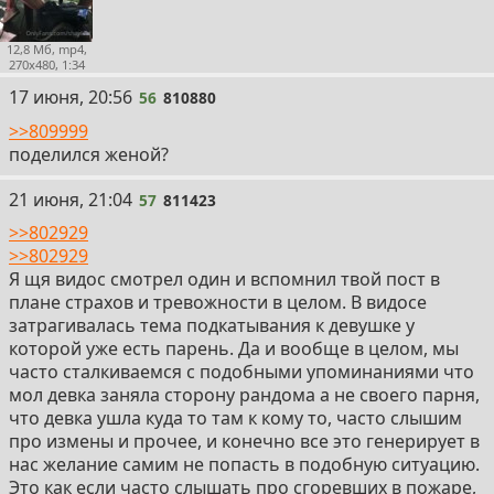
12,8 Мб, mp4,
270x480, 1:34
56
17 июня, 20:56
56
810880
>>809999
поделился женой?
57
21 июня, 21:04
57
811423
>>802929
>>802929
Я щя видос смотрел один и вспомнил твой пост в
плане страхов и тревожности в целом. В видосе
затрагивалась тема подкатывания к девушке у
которой уже есть парень. Да и вообще в целом, мы
часто сталкиваемся с подобными упоминаниями что
мол девка заняла сторону рандома а не своего парня,
что девка ушла куда то там к кому то, часто слышим
про измены и прочее, и конечно все это генерирует в
нас желание самим не попасть в подобную ситуацию.
Это как если часто слышать про сгоревших в пожаре,