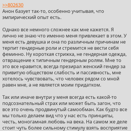
этой фразой я как будто бы скинул всю предьяву этого
>>802630
мужика на эту девченку что была со мной. Это как
Анон базует так-то, особенно учитывая, что
будто бы если чел стал бы домагаться тянки что была
эмпирический опыт есть.
с вами, а ты такой "ты сама должна за себя постоять".
Но в данном случае, все таки чел не стал заебывать
Однако все немного сложнее как мне кажется. Я
тянку, да и не моя это тянка была чтобы я за неё еще
лично не знаю что именно меня привлекает в этом. У
и пиздян получал. Как собственно и в первой истории
меня есть девушка и она по различным причинам не
с какого хуя я должен получать пиздян за девку
терпит гендерные роли и стремится не вести себя
которая даже не моя.
феминно. Ну короткая стрижка, не гендерная одежда,
отвращение к типичным гендерным ролям. Мне то
К чему я это. Как будто бы весь тред как наверное и с
это все нравится, всегда презирал женский гендер за
куколдизмом строится на страхе попасть в ситуацию
привитую обществом слабость и пассивность, мне
где ты зассышь/обосрешся, Тебя отпиздили а её
хотелось чувствовать, что человек рядом со мной
выебали. Или же чел просто подошел, взял её за руку
равен мне, а не является моим придатком.
отвел в сторону и дал в рот ей, и она отсосала ему.
Типа ты терпила. Ничего не мог сделать пока он
Так или иначе внутри у меня всегда есть какой-то
просто насаживал её рот на свой хуй. А она либо сама
подсознательный страх или может быть загон, что
терпила, которая просто стоит на коленях и
все это очень продвинутый самообман. Как будто все
принимает его. Либо тоже использует твою слабость.
мы только делаем вид что у нас есть принципы,
Смотрит на тебя и сама отсасывает приговаривая что
честь, моногамная любовь на века. На самом же деле
вот настоящий мужик, а ты не мужик и поэтому тебе
стоит чуть более сильному стимулу взять восприятие
она не сосет, но будет отсасывать каждому кто