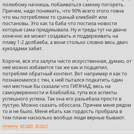
полюбому начнешь побаиваться самому погореть.
Причем, надо понимать, что 90% всего этого говна
что мы потребляем то сраный кликбейт или
постановы. Это как та баба что постила новости
которые сама придумывала. Ну и треды тут на дваче
конечно же может создавать и поддерживать на
плаву 1-2 долбаеба, а вони столько словно весь двач
куколдами забит.
Короче, вся эта залупа чисто искусственная, думаю, от
неё можно избавится так же как и подцепил,
потребляя обратный контент. Вот например я как то
познакомился с тян, к ней пытался подкатить один
чел местные бы сказали что ГИГАЧАД, весь на
самоуверенности и блаблабла, тупа все аспекты
успешного успеха. Так она его разьебала просто в
пустую. Можно сказать обоссала. Причем меня рядом
то и не было. Меня ебать как гордость пробрала в
том плане насколько вообще люди верные бывают.
Ответы
811495
811617