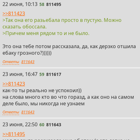
58
22 июня, 10:13
58
811495
>>811423
>Так она его разьебала просто в пустую. Можно
сказать обоссала.
>Причем меня рядом то и не было.
Это она тебе потом рассказала, да, как дерзко отшила
ебаку грозного?))))))
Ответы
811643
59
23 июня, 16:47
59
811617
>>811423
как-то ты реально не успокоил))
на слова много кто во что горазд, а как оно на самом
деле было, мы никогда не узнаем
Ответы
811643
60
23 июня, 22:50
60
811643
>>811495