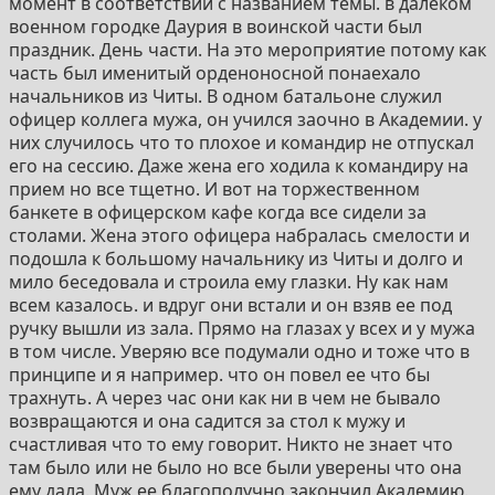
момент в соответствии с названием темы. в далеком
военном городке Даурия в воинской части был
праздник. День части. На это мероприятие потому как
часть был именитый орденоносной понаехало
начальников из Читы. В одном батальоне служил
офицер коллега мужа, он учился заочно в Академии. у
них случилось что то плохое и командир не отпускал
его на сессию. Даже жена его ходила к командиру на
прием но все тщетно. И вот на торжественном
банкете в офицерском кафе когда все сидели за
столами. Жена этого офицера набралась смелости и
подошла к большому начальнику из Читы и долго и
мило беседовала и строила ему глазки. Ну как нам
всем казалось. и вдруг они встали и он взяв ее под
ручку вышли из зала. Прямо на глазах у всех и у мужа
в том числе. Уверяю все подумали одно и тоже что в
принципе и я например. что он повел ее что бы
трахнуть. А через час они как ни в чем не бывало
возвращаются и она садится за стол к мужу и
счастливая что то ему говорит. Никто не знает что
там было или не было но все были уверены что она
ему дала. Муж ее благополучно закончил Академию.