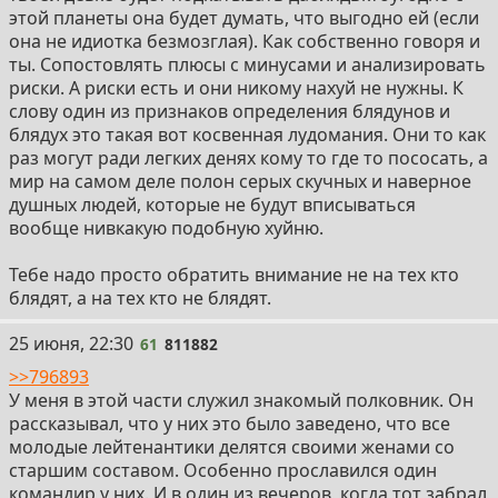
этой планеты она будет думать, что выгодно ей (если
она не идиотка безмозглая). Как собственно говоря и
ты. Сопостовлять плюсы с минусами и анализировать
риски. А риски есть и они никому нахуй не нужны. К
слову один из признаков определения блядунов и
блядух это такая вот косвенная лудомания. Они то как
раз могут ради легких денях кому то где то пососать, а
мир на самом деле полон серых скучных и наверное
душных людей, которые не будут вписываться
вообще нивкакую подобную хуйню.
Тебе надо просто обратить внимание не на тех кто
блядят, а на тех кто не блядят.
61
25 июня, 22:30
61
811882
>>796893
У меня в этой части служил знакомый полковник. Он
рассказывал, что у них это было заведено, что все
молодые лейтенантики делятся своими женами со
старшим составом. Особенно прославился один
командир у них. И в один из вечеров, когда тот забрал