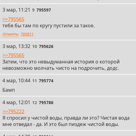
9
3 мар, 11:21
9
795597
>>795565
тебя бы там по кругу пустили за такое.
Ответы
795811
10
3 мар, 13:32
10
795626
>>795565
Затем, что это невыдуманная история о которой
невозможно молчать чисто на подрочить, додс.
11
4 мар, 10:44
11
795774
Бамп
12
4 мар, 12:01
12
795786
>>795222
Я спросил у чистой воды, правда ли это? Чистая вода
мне отведал - да. И это был пиздеж чистой воды.