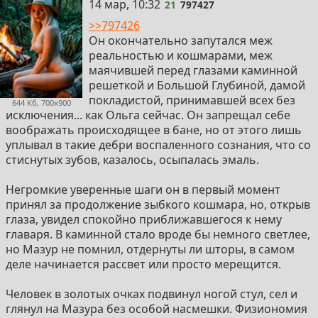
21
14 мар, 10:32
21
797427
– вещь дорогая... Давай, быстренько подумай и
взвесь. Не принцесса, в самом-то деле...
>>797426
Он окончательно запутался меж
С минуту стояло тяжелое молчание.
реальностью и кошмарами, меж
маячившей перед глазами каминной
– А гарантии? – спросила Ольга.
решеткой и Большой Глубиной, дамой
покладистой, принимавшей всех без
644 Кб, 700x900
– А нету гарантий, окромя честного слова. Я тут
исключения... как Ольга сейчас. Он запрещал себе
маленький король, мне свое слово нет резона
воображать происходящее в бане, но от этого лишь
поганить даже перед такими, как вы. Ну, как?
уплывал в такие дебри воспаленного сознания, что со
стиснутых зубов, казалось, осыпалась эмаль.
– Хорошо, – услышал Мазур ее слишком спокойный,
чтобы быть естественным, голос. Задохнувшись от
Негромкие уверенные шаги он в первый момент
ярости, хотел что-то крикнуть, но горло перехватило.
принял за продолжение зыбкого кошмара, но, открыв
глаза, увидел спокойно приближавшегося к нему
Главарь, глядя ей в глаза с чуточку насмешливой
главаря. В каминной стало вроде бы немного светлее,
улыбкой, медленно погладил по груди, запустил руку
но Мазур не помнил, отдернуты ли шторы, в самом
под футболку. Ольга смотрела ему в лицо совершенно
деле начинается рассвет или просто мерещится.
спокойно, медленно опустила ресницы, когда его рука
скользнула за пряжку джинсов, надолго там
Человек в золотых очках подвинул ногой стул, сел и
задержавшись. Только щеки чуть порозовели.
глянул на Мазура без особой насмешки. Физиономия