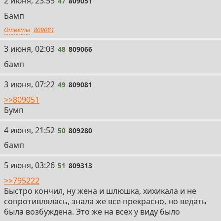
47
2 июня, 23:55
47
809051
Бамп
Ответы
809081
48
3 июня, 02:03
48
809066
бамп
49
3 июня, 07:22
49
809081
>>809051
Бумп
50
4 июня, 21:52
50
809280
бамп
51
5 июня, 03:26
51
809313
>>795222
Быстро кончил, ну жена и шлюшка, хихикала и не
сопротивлялась, знала же все прекрасно, но ведать
была возбуждена. Это же на всех у виду было