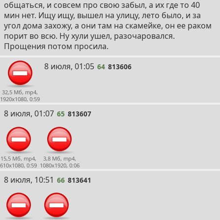
общаться, и совсем про свою забыл, а их где то 40
мин нет. Ищу ищу, вышел на улицу, лето было, и за
угол дома захожу, а они там на скамейке, он ее раком
порит во всю. Ну хули ушел, разочаровался.
Прощения потом просила.
64
8 июля, 01:05
64
813606
32,5 Мб, mp4,
1920x1080, 0:59
65
8 июля, 01:07
65
813607
15,5 Мб, mp4,
3,8 Мб, mp4,
610x1080, 0:59
1080x1920, 0:06
66
8 июля, 10:51
66
813641