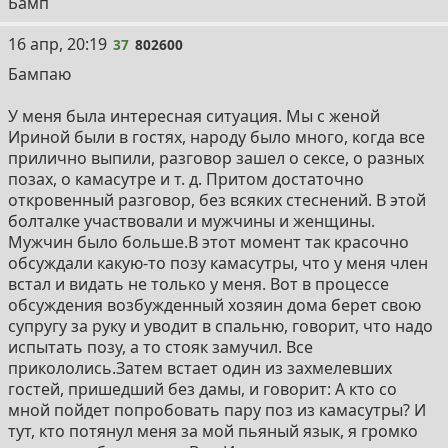
– Знаешь, что самое поганое? – спросила она тихо. –
Бамп
Нравилось мне, чуть ли не на всем протяжении, сто
37
раз кончала... – и вновь уронила голову.
16 апр, 20:19
37
802600
Бампаю
У меня была интересная ситуация. Мы с женой
Ириной были в гостях, народу было много, когда все
прилично выпили, разговор зашел о сексе, о разных
позах, о камасутре и т. д. Притом достаточно
откровенный разговор, без всяких стеснений. В этой
болталке участвовали и мужчины и женщины.
Мужчин было больше.В этот момент так красочно
обсуждали какую-то позу камасутры, что у меня член
встал и видать не только у меня. Вот в процессе
обсуждения возбужденный хозяин дома берет свою
супругу за руку и уводит в спальню, говорит, что надо
испытать позу, а то стояк замучил. Все
прикололись.Затем встает один из захмелевших
гостей, пришедший без дамы, и говорит: А кто со
мной пойдет попробовать пару поз из камасутры? И
тут, кто потянул меня за мой пьяный язык, я громко