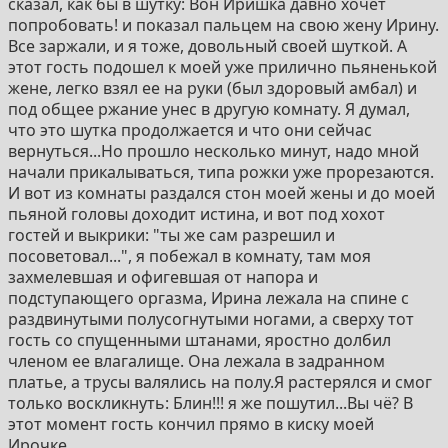
сказал, как бы в шутку: Вон Иришка давно хочет
попробовать! и показал пальцем на свою жену Ирину.
Все заржали, и я тоже, довольный своей шуткой. А
этот гость подошел к моей уже прилично пьяненькой
жене, легко взял ее на руки (был здоровый амбал) и
под общее ржание унес в другую комнату. Я думал,
что это шутка продолжается и что они сейчас
вернуться...Но прошло несколько минут, надо мной
начали прикалываться, типа рожки уже прорезаются.
И вот из комнаты раздался стон моей жены и до моей
пьяной головы доходит истина, и вот под хохот
гостей и выкрики: "ты же сам разрешил и
посоветовал...", я побежал в комнату, там моя
захмелевшая и офигевшая от напора и
подступающего оргазма, Ирина лежала на спине с
раздвинутыми полусогнутыми ногами, а сверху тот
гость со спущенными штанами, яростно долбил
членом ее влагалище. Она лежала в задранном
платье, а трусы валялись на полу.Я растерялся и смог
только воскликнуть: Блин!!! я же пошутил...Вы чё? В
этот момент гость кончил прямо в киску моей
Ирочке…