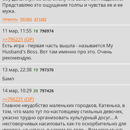
Представляю это ощущение толпы и чувства ее и ее
мужа.
Ответы
797493
811882
18
11 мар, 11:55
18
796974
>>795221 (OP)
Есть игра - первая часть вышла - называется My
Husband's Boss. Вот там именно про это. Очень
рекомендую.
19
13 мар, 22:38
19
797370
Бамп
20
14 мар, 10:29
20
797426
>>795221 (OP)
Главное неудобство маленьких городков, Катенька, в
том, что мало тут по-настоящему стильных девочек,
ужасно трудно организовать культурный досуг... А
несговорчивых насиловать как-то оскорбительно для
имиджа, не шпана, в самом-то деле... Вам мою мысль