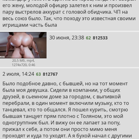
его жену, молодой офицер залетел к ним и произвел
пару выстрелов аккурат с головой обидчика. ЧП на
весь союз было. Так, что походу это известная своими
игрищами часть была
62
30 июня, 23:38
62
812533
20,5 Мб, mp4,
1274x720, 0:46
63
2 июля, 14:24
63
812767
Было подобное давно, с бывшей, но на тот момент
была моя девушка. Сидели в компании, у общих
друзей, в сьемном доме за городом, с выпивкой
перебрали, в один момент включили музыку, кто то
танцевал, кто то общался. Я пошел курить, смотрю
бывшая танцует прям плотно с Толяном, это мой
одногруппник был. И вижу он ее лапает за попу,
прижал к себе, а потом они просто мимо меня
проходят и куда то уходят. А я бухой начал с другими