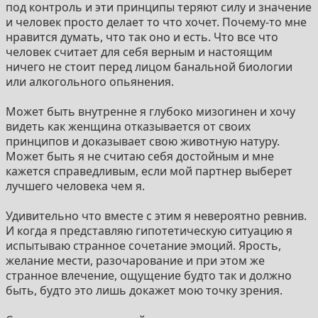
под контроль и эти принципы теряют силу и значение
возьмет её силой. А ты слабак. Но все не так просто.
и человек просто делает то что хочет. Почему-то мне
Как будто бы тут сильно сопрежена сфера личных
нравится думать, что так оно и есть. Что все что
границ и способности их отстаивать. Отстаивать
человек считает для себя верным и настоящим
личные интересы. Причем интересы телки это не
ничего не стоит перед лицом банальной биологии
твои интересы.
или алкогольного опьянения.
Если твою девку повели куда то по её собственому
Может быть внутренне я глубоко мизогинен и хочу
желанию то нахуй пусть идет такая девка. Если же нет,
видеть как женщина отказывается от своих
не бойтесь того что нужно будет ей помочь. Поднять
принципов и доказывает свою животную натуру.
кипиш возможно даже подраться. Возможно вы
Может быть я не считаю себя достойным и мне
будите выглядить нелепо или как вам может казаться
кажется справедливым, если мой партнер выберет
смешно, но не бойтесь. Не нужно сексуализировать
лучшего человека чем я.
худшее в ситуациях которые вас пугают.
Удивительно что вместе с этим я невероятно ревнив.
И когда я представляю гипотетическую ситуацию я
испытываю странное сочетание эмоций. Ярость,
желание мести, разочарование и при этом же
странное влечение, ощущение будто так и должно
быть, будто это лишь докажет мою точку зрения.