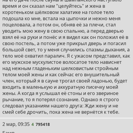
время и он сказал нам "целуйтесь" и жена в
коротеньком шёлковом халатике на голое тело
подошла ко мне, встала на цыпочки и нежно меня
поцеловала, а потом он, обняв её за плечи, стал
уводить мою жену в свою спальню, а перед дверью
взял её на руки и понёс и я видел как он положил её в
свою постель, а потом уже прикрыл дверь и погасил
большой свет, то у меня случились спазмы дыхания, а
тело моё охватил паралич. Я с ужасом представил, как
его мужское мускулистое волосатое тело нависнет
над нежным гладеньким шелковистым стройным
телом моей жены и как сейчас его внушительный
член, который я в сауне трогал своей ладонью, будет
входить в маленькую и аккуратную писечку моей
жены. А когда я услышал её стоны и его звериное
рычание, то я потерял сознание. Однако я строго
следовал указаниям нашего друга: Жди жену и не
смей себе дрочить, пока жена не вернётся к тебе.
4
2 мар, 09:35
4
795418