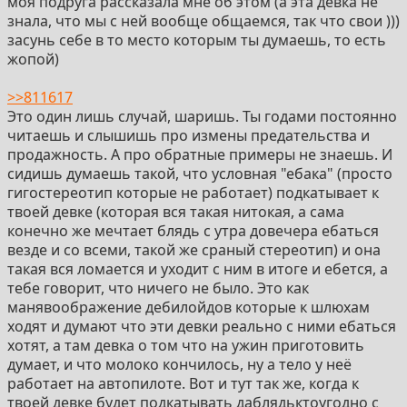
моя подруга рассказала мне об этом (а эта девка не
знала, что мы с ней вообще общаемся, так что свои )))
засунь себе в то место которым ты думаешь, то есть
жопой)
>>811617
Это один лишь случай, шаришь. Ты годами постоянно
читаешь и слышишь про измены предательства и
продажность. А про обратные примеры не знаешь. И
сидишь думаешь такой, что условная "ебака" (просто
гигостереотип которые не работает) подкатывает к
твоей девке (которая вся такая нитокая, а сама
конечно же мечтает блядь с утра довечера ебаться
везде и со всеми, такой же сраный стереотип) и она
такая вся ломается и уходит с ним в итоге и ебется, а
тебе говорит, что ничего не было. Это как
манявоображение дебилойдов которые к шлюхам
ходят и думают что эти девки реально с ними ебаться
хотят, а там девка о том что на ужин приготовить
думает, и что молоко кончилось, ну а тело у неё
работает на автопилоте. Вот и тут так же, когда к
твоей девке будет подкатывать даблядьктоугодно с