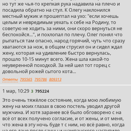
но тут же чья-то крепкая рука надавила на плечо и
посадила обратно на стул. К Олегу наклонился
местный мужик и прошептал на ухо: "если хочешь
целым и невредимым уехать к себе на Родину, то
советую не ходить за ними, они скоро вернуться не
беспокойся...", и похлопал по плечу. Олег понял что
рыпаться там опасно, народ горячий, чуть что сразу
хватаются за нож, в общем струсил он и сидел ждал
жену, которая на удивление быстро вернулась,
прошло 10-15 минут всего. Жена шла какой-то
неуверенной походкой. За ней шел тот горец с
довольной рожей сытого кота...
Ответы
795565
795786
809313
3
1 мар, 10:29
3
795224
Это очень тяжёлое состояние, когда мою любимую
жену на моих глазах в свою постель уводил другой
мужчина. И хотя заранее всё было обговорено с на
всё от всех получено согласие, и от жены, и от меня,
что жена в эту ночь буде т с ним, но всё равно, когда
на его даче после сауны и шампанского наступило