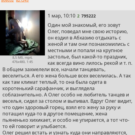
808032
821243
2
1 мар, 10:10
2
795222
Один мой знакомый, его зовут
Олег, поведал мне свою историю,
он ездил в Абхазию отдыхать с
женой и там они познакомились с
местными и попали на крупное
застолье, был какой-то праздник,
8,5 Мб, mp4,
476x480, 1:45
как всегда вино лилось рекой и т. п.
В общем захмелели все, начали танцевать,
веселиться. А его жена больше всех веселилась. А так
как там климат теплый, то она была одета в
коротенький сарафанчик, и выглядела
соблазнительно. А Олег особо не любитель танцев и
веселья, сидел за столом и выпивал. Вдруг Олег видит,
что один здоровый горец, взял его жену за руку и
потащил куда-то в другое помещение, жена
пьяненько хихикает, и особо не упирается, а тот что-
то ей говорит и улыбается.
Олег решил встать и узнать куда они направляются,