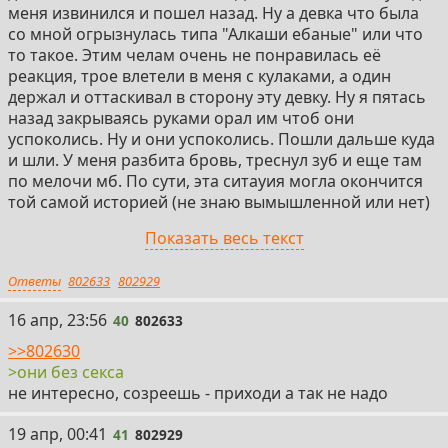
меня извинился и пошел назад. Ну а девка что была
со мной огрызнулась типа "Алкаши ебаные" или что
то такое. Этим челам очень не понравилась её
реакция, трое влетели в меня с кулаками, а один
держал и оттаскивал в сторону эту девку. Ну я пятась
назад закрываясь руками орал им чтоб они
успоколись. Ну и они успоколись. Пошли дальше куда
и шли. У меня разбита бровь, треснул зуб и еще там
по мелочи мб. По сути, эта ситауия могла окончится
той самой историей (не знаю вымышленной или нет)
где парня отпиздили, а потом отьебали её девку в
Показать весь текст
кустах. Но к счастью не закончилась.
Ответы
802633
802929
2) История еще более пустяковая. Флексил я с одной
тяночкой. Провожал её до автобуса. На автобусной
40
16 апр, 23:56
40
802633
остановке была очередь, но девка стала влезать вне
очереди, а я был рядом и кто то позади начал
>>802630
быковать типа "Вы че ахуели без очереди" и хуемае. Я
>они без секса
обернулся, там был какой то работяга и честно
не интересно, созреешь - приходи а так не надо
сказать, в тот момент я сказал лишь "Я не еду никуда,
только девочка едет". И если так призадуматься, то
41
19 апр, 00:41
41
802929