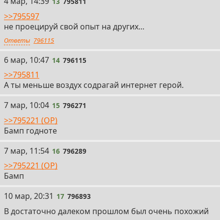
13
4 мар, 14:39
13
795811
>>795597
не проецируй свой опыт на других...
Ответы
796115
14
6 мар, 10:47
14
796115
>>795811
А ты меньше воздух содрагай интернет герой.
15
7 мар, 10:04
15
796271
>>795221 (OP)
Бамп годноте
16
7 мар, 11:54
16
796289
>>795221 (OP)
Бамп
17
10 мар, 20:31
17
796893
В достаточно далеком прошлом был очень похожий