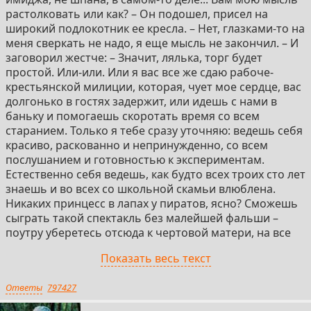
растолковать или как? – Он подошел, присел на
широкий подлокотник ее кресла. – Нет, глазками-то на
меня сверкать не надо, я еще мысль не закончил. – И
заговорил жестче: – Значит, лялька, торг будет
простой. Или-или. Или я вас все же сдаю рабоче-
крестьянской милиции, которая, чует мое сердце, вас
долгонько в гостях задержит, или идешь с нами в
баньку и помогаешь скоротать время со всем
старанием. Только я тебе сразу уточняю: ведешь себя
красиво, раскованно и непринужденно, со всем
послушанием и готовностью к экспериментам.
Естественно себя ведешь, как будто всех троих сто лет
знаешь и во всех со школьной скамьи влюблена.
Никаких принцесс в лапах у пиратов, ясно? Сможешь
сыграть такой спектакль без малейшей фальши –
поутру уберетесь отсюда к чертовой матери, на все
четыре стороны. Нет – лучше сразу отказывайся и
Показать весь текст
поедем в ментовку. В конце-то концов, не убудет тебя,
мы ж не садисты, ничего тебе не порвем и плетками
Ответы
797427
охаживать не будем... Не девочка, от трех
нормальных мужиков не помрешь. Свобода, Катюша