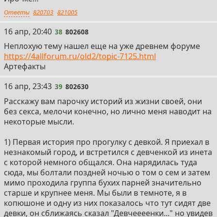
Ответы
820703
821005
38
16 апр, 20:40
38
802608
Неплохую тему нашел еще на уже древнем форуме
https://4allforum.ru/old2/topic-7125.html
Артефакты
39
16 апр, 23:43
39
802630
Расскажу вам парочку историй из жизни своей, они
без секса, мелочи конечно, но лично меня наводит на
некоторые мысли.
1) Первая история про прогулку с девкой. Я приехал в
незнакомый город, и встретился с девченкой из инета
с которой немного общался. Она нарядилась туда
сюда, мы болтали поздней ночью о том о сем и затем
мимо проходила группа бухих парней значительно
старше и крупнее меня. Мы были в темноте, я в
копюшоне и одну из них показалось что тут сидят две
девки, он сближаясь сказал "Девчеееенки..." но увидев