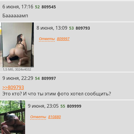
52
6 июня, 17:16
52
809545
Баааааамп
53
8 июня, 13:09
53
809793
Ответы
809997
1,5 Мб, 3024x4032
54
9 июня, 22:29
54
809997
>>809793
Это кто? И что ты этим фото хотел сообщить?
55
9 июня, 23:05
55
809999
Ответы
810880