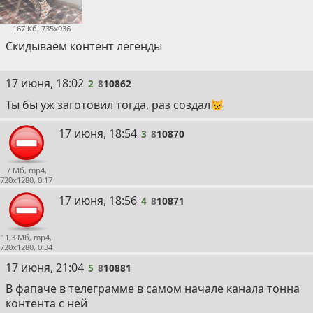
167 Кб, 735x936
Скидываем контент легенды
2
17 июня, 18:02
2
8
10862
Ты бы уж заготовил тогда, раз создал😾
3
17 июня, 18:54
3
8
10870
7 Мб, mp4,
720x1280, 0:17
4
17 июня, 18:56
4
8
10871
11,3 Мб, mp4,
720x1280, 0:34
5
17 июня, 21:04
5
8
10881
В фапаче в телеграмме в самом начале канала тонна
контента с ней