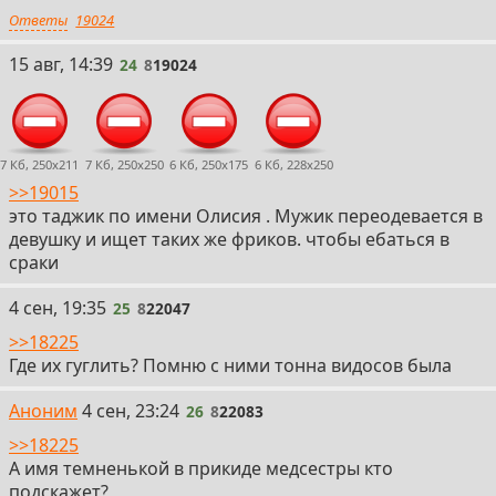
Ответы
19024
24
15 авг, 14:39
24
8
19024
7 Кб, 250x211
7 Кб, 250x250
6 Кб, 250x175
6 Кб, 228x250
>>19015
это таджик по имени Олисия . Мужик переодевается в
девушку и ищет таких же фриков. чтобы ебаться в
сраки
25
4 сен, 19:35
25
8
22047
>>18225
Где их гуглить? Помню с ними тонна видосов была
26
Аноним
4 сен, 23:24
26
8
22083
>>18225
А имя темненькой в прикиде медсестры кто
подскажет?