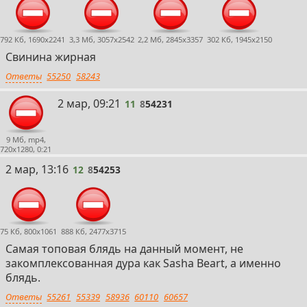
792 Кб, 1690x2241
3,3 Мб, 3057x2542
2,2 Мб, 2845x3357
302 Кб, 1945x2150
Свинина жирная
Ответы
55250
58243
11
2 мар, 09:21
11
8
54231
9 Мб, mp4,
720x1280, 0:21
12
2 мар, 13:16
12
8
54253
75 Кб, 800x1061
888 Кб, 2477x3715
Самая топовая блядь на данный момент, не
закомплексованная дура как Sasha Beart, а именно
блядь.
Ответы
55261
55339
58936
60110
60657