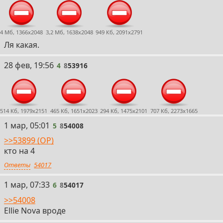
4 Мб, 1366x2048
3,2 Мб, 1638x2048
949 Кб, 2091x2791
Ля какая.
4
28 фев, 19:56
4
8
53916
514 Кб, 1979x2151
465 Кб, 1651x2023
294 Кб, 1475x2101
707 Кб, 2273x1665
5
1 мар, 05:01
5
8
54008
>>53899 (OP)
кто на 4
Ответы
54017
6
1 мар, 07:33
6
8
54017
>>54008
Ellie Nova вроде