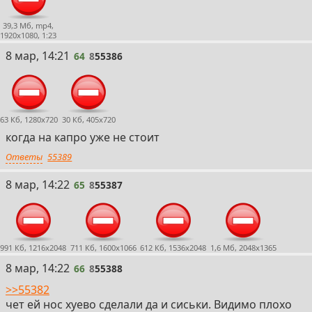
39,3 Мб, mp4,
1920x1080, 1:23
64
8 мар, 14:21
64
8
55386
63 Кб, 1280x720
30 Кб, 405x720
когда на капро уже не стоит
Ответы
55389
65
8 мар, 14:22
65
8
55387
991 Кб, 1216x2048
711 Кб, 1600x1066
612 Кб, 1536x2048
1,6 Мб, 2048x1365
66
8 мар, 14:22
66
8
55388
>>55382
чет ей нос хуево сделали да и сиськи. Видимо плохо