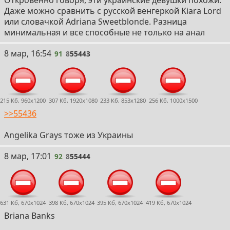
Откровенно говоря, эти украинские девушки похожи.
Даже можно сравнить с русской венгеркой Kiara Lord
или словачкой Adriana Sweetblonde. Разница
минимальная и все способные не только на анал
91
8 мар, 16:54
91
8
55443
215 Кб, 960x1200
307 Кб, 1920x1080
233 Кб, 853x1280
256 Кб, 1000x1500
>>55436
Angelika Grays тоже из Украины
92
8 мар, 17:01
92
8
55444
631 Кб, 670x1024
398 Кб, 670x1024
395 Кб, 670x1024
419 Кб, 670x1024
Briana Banks