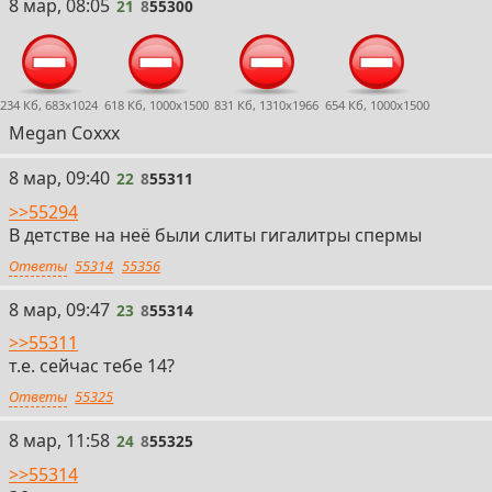
21
8 мар, 08:05
21
8
55300
234 Кб, 683x1024
618 Кб, 1000x1500
831 Кб, 1310x1966
654 Кб, 1000x1500
Megan Coxxx
22
8 мар, 09:40
22
8
55311
>>55294
В детстве на неё были слиты гигалитры спермы
Ответы
55314
55356
23
8 мар, 09:47
23
8
55314
>>55311
т.е. сейчас тебе 14?
Ответы
55325
24
8 мар, 11:58
24
8
55325
>>55314