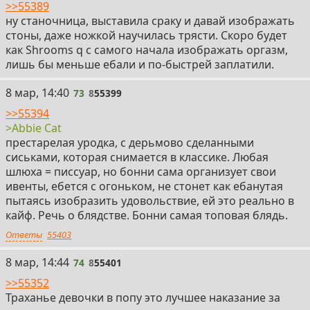
>>55389
ну станочница, выставила сраку и давай изображать
стоны, даже ножкой научилась трясти. Скоро будет
как Shrooms q с самого начала изображать оргазм,
лишь бы меньше ебали и по-быстрей заплатили.
73
8 мар, 14:40
73
8
55399
>>55394
>Abbie Cat
престарелая уродка, с дерьмово сделанными
сиськами, которая снимается в классике. Любая
шлюха = писсуар, но бонни сама организует свои
ивенты, ебется с огоньком, не стонет как ебанутая
пытаясь изобразить удовольствие, ей это реально в
кайф. Речь о блядстве. Бонни самая топовая блядь.
Ответы
55403
74
8 мар, 14:44
74
8
55401
>>55352
Траханье девочки в попу это лучшее наказание за