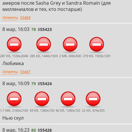
амеров после Sasha Grey и Sandra Romain (для
миллениалов и тех, кто постарше)
Ответы
55464
78
8 мар, 16:03
78
8
55423
287 Кб, 1536x2048
285 Кб, 1440x1920
2 Мб, 400x500
270 Кб, 1920x1281
Любимка
Ответы
55447
79
8 мар, 16:09
79
8
55424
1,7 Мб, 2160x2160
69 Кб, 1280x720
60 Кб, 1280x720
22 Кб, 474x355
Нью скул
80
8 мар, 16:23
80
8
55426