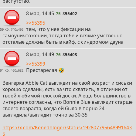
распутство.
75
8 мар, 14:45
75
8
55402
>>55395
тем, что у нее фиксации на
59 Кб, 740x493
самоуничтожении, тогда тебе и всякие умственно
отсталые должны быть в кайф, с синдромом дауна
76
8 мар, 14:49
76
8
55403
>>55399
Престарелая 🤣
91 Кб, 460x682
Венгерка Abbie Cat выглядит на свой возраст и сиськи
хорошо сделаны, есть за что схватить, в отличии от
твоей любимой плоской доски. А ещё большинство в
интернете согласны, что Bonnie Blue выглядит старше
своего возраста, когда ей было в порно 24 -
выглядила/выглядит точно за 30-35
https://x.com/Kenedhloger/status/192807795648991643
5