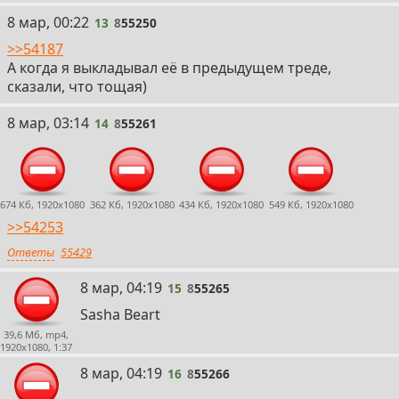
13
8 мар, 00:22
13
8
55250
>>54187
А когда я выкладывал её в предыдущем треде,
сказали, что тощая)
14
8 мар, 03:14
14
8
55261
674 Кб, 1920x1080
362 Кб, 1920x1080
434 Кб, 1920x1080
549 Кб, 1920x1080
>>54253
Ответы
55429
15
8 мар, 04:19
15
8
55265
Sasha Beart
39,6 Мб, mp4,
1920x1080, 1:37
16
8 мар, 04:19
16
8
55266