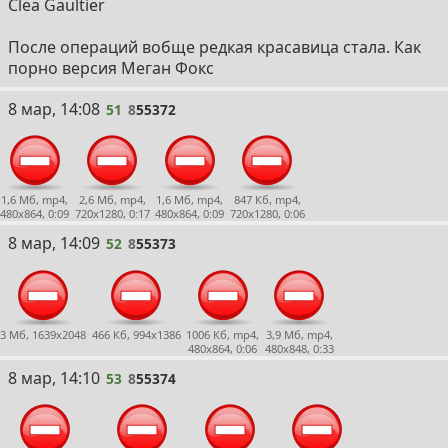
Clea Gaultier
После операций вобще редкая красавица стала. Как
порно версия Меган Фокс
51
8 мар, 14:08
51
8
55372
1,6 Мб, mp4,
2,6 Мб, mp4,
1,6 Мб, mp4,
847 Кб, mp4,
480x864, 0:09
720x1280, 0:17
480x864, 0:09
720x1280, 0:06
52
8 мар, 14:09
52
8
55373
3 Мб, 1639x2048
466 Кб, 994x1386
1006 Кб, mp4,
3,9 Мб, mp4,
480x864, 0:06
480x848, 0:33
53
8 мар, 14:10
53
8
55374