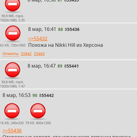
39,9 Мб, mp4,
1920x1080, 2:35
88
8 мар, 16:41
88
8
55436
>>55432
Похожа на Nikki Hill из Херсона
62 Кб, 720x1083
Ответы
55442
55443
89
8 мар, 16:47
89
8
55441
39,8 Мб, mp4,
1920x1080, 1:47
90
8 мар, 16:53
90
8
55442
16 Кб, 240x320
79 Кб, 800x1200
>>55436