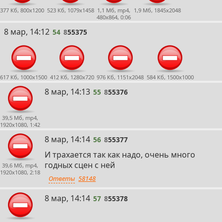
377 Кб, 800x1200
523 Кб, 1079x1458
1,1 Мб, mp4,
1,9 Мб, 1845x2048
480x864, 0:06
54
8 мар, 14:12
54
8
55375
617 Кб, 1000x1500
412 Кб, 1280x720
976 Кб, 1151x2048
584 Кб, 1500x1000
55
8 мар, 14:13
55
8
55376
39,5 Мб, mp4,
1920x1080, 1:42
56
8 мар, 14:14
56
8
55377
И трахается так как надо, очень много
годных сцен с ней
39,6 Мб, mp4,
1920x1080, 2:18
Ответы
58148
57
8 мар, 14:14
57
8
55378