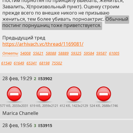
Постим порнотян по принципу Выебать, Жениться,
Завалить, Х(произвольный пункт). Оценку строим
прежде всего по внешке никого не призываю
жениться, тем более убивать порноактрис.
Обычный
постинг порнушниц тоже приветствуется.
Предыдущий тред
https://arhivach.vc/thread/1169081/
Ответы
54008
55621
58088
58889
59325
59584
59587
61005
61540
61649
65341
68198
75502
2
28 фев, 19:29
2
8
53902
577 Кб, 2033x2031
619 Кб, 2059x2121
412 Кб, 1423x2129
524 Кб, 2688x1746
Marica Chanelle
3
28 фев, 19:56
3
8
53915