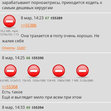
зарабатывают порноактрисы, приходится ходить к
самым дешевых хирургам
67
8 мар, 14:23
67
8
55389
>>55386
33,2 Мб, mp4,
1274x720, 1:13
Она трахается в попу очень хорошо. Не
жалея себя
Ответы
55397
68
8 мар, 14:25
68
8
55390
6,8 Мб, 512x512
156 Кб, 1920x1080
134 Кб, 1080x1080
1 Мб, 5120x2880
>>55368
Есть такое
Ещё и выглядит мило при всем при этом
69
8 мар, 14:33
69
8
55394