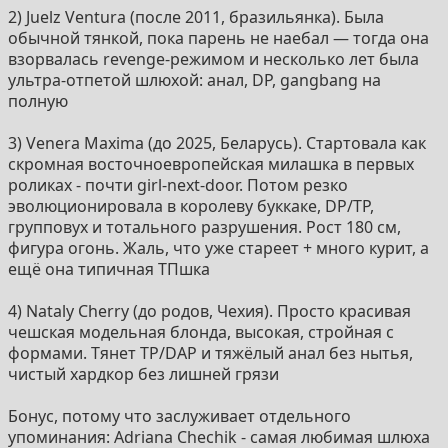
2) Juelz Ventura (после 2011, бразильянка). Была
обычной тянкой, пока парень не наебал — тогда она
взорвалась revenge-режимом и несколько лет была
ультра-отпетой шлюхой: анал, DP, gangbang на
полную
3) Venera Maxima (до 2025, Беларусь). Стартовала как
скромная восточноевропейская милашка в первых
роликах - почти girl-next-door. Потом резко
эволюционировала в королеву буккаке, DP/TP,
групповух и тотального разрушения. Рост 180 см,
фигура огонь. Жаль, что уже стареет + много курит, а
ещё она типичная ТПшка
4) Nataly Cherry (до родов, Чехия). Просто красивая
чешская модельная блонда, высокая, стройная с
формами. Тянет TP/DAP и тяжёлый анал без нытья,
чистый хардкор без лишней грязи
Бонус, потому что заслуживает отдельного
упоминания: Adriana Chechik - самая любимая шлюха