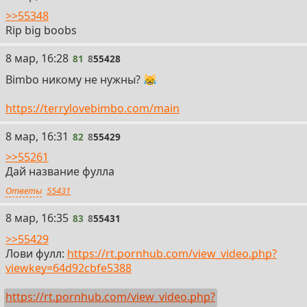
>>55348
Rip big boobs
81
8 мар, 16:28
81
8
55428
Bimbo никому не нужны? 😹
https://terrylovebimbo.com/main
82
8 мар, 16:31
82
8
55429
>>55261
Дай название фулла
Ответы
55431
83
8 мар, 16:35
83
8
55431
>>55429
Лови фулл:
https://rt.pornhub.com/view_video.php?
viewkey=64d92cbfe5388
https://rt.pornhub.com/view_video.php?