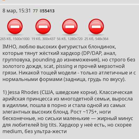
77
8 мар, 15:31
77
8
55413
265 Кб, 1500x1000
19 Кб, 300x437
56 Кб, 1280x720
25 Кб, 548x364
IMHO, люблю высоких фигуристых блондинок,
которые тянут жёсткий хардкор (DP/DAP, анал,
групповуха, pounding до изнеможения), но строго без
золотого дождя, scat, pissing и прочей мерзотной
грязи. Никакой тощей модели - только атлетичные и с
нормальными формами (задница, грудь по вкусу).
1) Jessa Rhodes (США, шведские корни). Классическая
арийская принцесса из многодетной семьи, выросла
в идиллии, пошла в порно и стала одной из самых
элегантных высоких блонд. Рост ~175+, ноги
бесконечные, но сиськи маленькие — жирный минус
для любителей big tits. Хардкор у неё есть, но скорее
medium, без ультра-жести