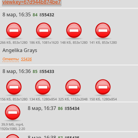
viewkey=67d944b874be7
84
8 мар, 16:35
84
8
55432
266 Кб, 853x1280
186 Кб, 1081x1620
148 Кб, 853x1280
141 Кб, 853x1280
Angelika Grays
Ответы
55436
85
8 мар, 16:36
85
8
55433
156 Кб, 853x1280
134 Кб, 1280x854
325 Кб, 1152x2048
150 Кб, 1280x854
86
8 мар, 16:37
86
8
55434
39,9 Мб, mp4,
1920x1080, 2:20
87
8 мар, 16:38
87
8
55435