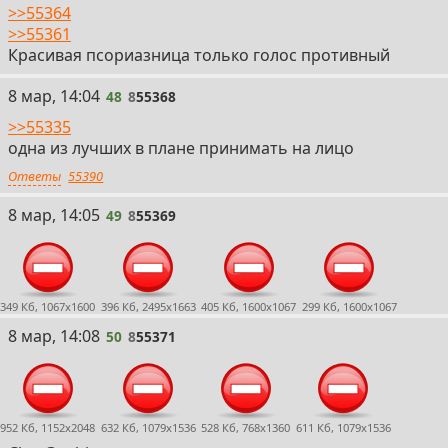
>>55364
>>55361
Красивая псориазница только голос противный
48
8 мар, 14:04
48
8
55368
>>55335
одна из лучших в плане принимать на лицо
Ответы
55390
49
8 мар, 14:05
49
8
55369
349 Кб, 1067x1600
396 Кб, 2495x1663
405 Кб, 1600x1067
299 Кб, 1600x1067
50
8 мар, 14:08
50
8
55371
952 Кб, 1152x2048
632 Кб, 1079x1536
528 Кб, 768x1360
611 Кб, 1079x1536