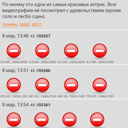
По-моему это одна из самых красивых актрис. Всю
видеографию её посмотрел с удовольствием (кроме
соло и лесбо сцен).
Ответы
55603
60111
42
8 мар, 13:48
42
8
55357
3,6 Мб, 2000x3000
4,8 Мб, 2000x3000
4,5 Мб, 2000x3000
4,3 Мб, 3000x2000
43
8 мар, 13:51
43
8
55360
433 Кб, 1903x1269
681 Кб, 1440x2160
442 Кб, 1903x1269
705 Кб, 1440x2160
44
8 мар, 13:54
44
8
55361