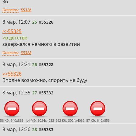
36
Ответы
55326
25
8 мар, 12:07
25
8
55326
>>55325
>в детстве
задержался немного в развитии
Ответы
55328
26
8 мар, 12:21
26
8
55328
>>55326
Вполне возможно, спорить не буду
27
8 мар, 12:35
27
8
55332
56 Кб, 640x853
1,4 Мб, 3024x4032
992 Кб, 3024x4032
57 Кб, 640x853
28
8 мар, 12:36
28
8
55333