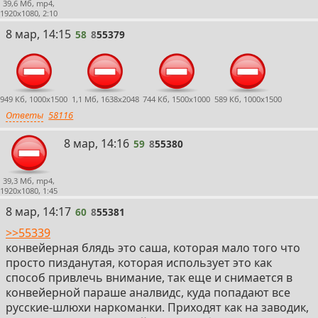
39,6 Мб, mp4,
1920x1080, 2:10
58
8 мар, 14:15
58
8
55379
949 Кб, 1000x1500
1,1 Мб, 1638x2048
744 Кб, 1500x1000
589 Кб, 1000x1500
Ответы
58116
59
8 мар, 14:16
59
8
55380
39,3 Мб, mp4,
1920x1080, 1:45
60
8 мар, 14:17
60
8
55381
>>55339
конвейерная блядь это саша, которая мало того что
просто пизданутая, которая использует это как
способ привлечь внимание, так еще и снимается в
конвейерной параше аналвидс, куда попадают все
русские-шлюхи наркоманки. Приходят как на заводик,