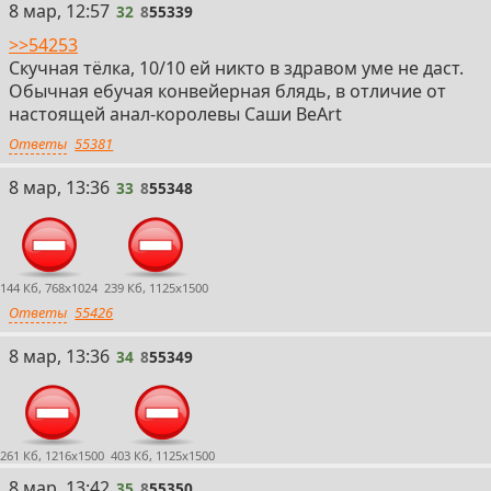
32
8 мар, 12:57
32
8
55339
>>54253
Скучная тёлка, 10/10 ей никто в здравом уме не даст.
Обычная ебучая конвейерная блядь, в отличие от
настоящей анал-королевы Саши BeArt
Ответы
55381
33
8 мар, 13:36
33
8
55348
144 Кб, 768x1024
239 Кб, 1125x1500
Ответы
55426
34
8 мар, 13:36
34
8
55349
261 Кб, 1216x1500
403 Кб, 1125x1500
35
8 мар, 13:42
35
8
55350