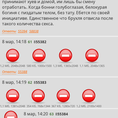
принимают хуев и домой, им лишь бы смену
отработать. Когда бонни голубоглазая, белокурая
богиня с пиздатым телом, без тату. Ебется по своей
инициативе. Единственное что брухля отвисла после
такого количества секса.
Ответы
55394
58838
61
8 мар, 14:18
61
8
55382
1,2 Мб, 2048x2048
580 Кб, 1000x1500
1,3 Мб, 1365x2048
1,1 Мб, 2048x1365
Ответы
55388
62
8 мар, 14:19
62
8
55383
1,1 Мб, 1381x2048
354 Кб, 768x1344
367 Кб, 1280x720
1,2 Мб, 2100x1400
63
8 мар, 14:20
63
8
55384