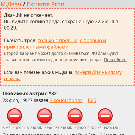
М.Двач
/
Extreme Pron
Двач.hk не отвечает.
Вы видите копию треда, сохраненную 22 июня в
00:29.
Скачать тред
:
только с превью
,
с превью и
прикрепленными файлами
.
Второй вариант может долго скачиваться. Файлы будут
только в живых или недавно утонувших тредах.
Подробнее
Если вам полезен архив М.Двача,
пожертвуйте на оплату
сервера
.
Любимых актрис #32
28 фев, 19:27
В конец треда
|
Веб
8
53899
1,8 Мб, 2109x2118
840 Кб, 1659x1933
516 Кб, 1470x2022
322 Кб, 1920x1281