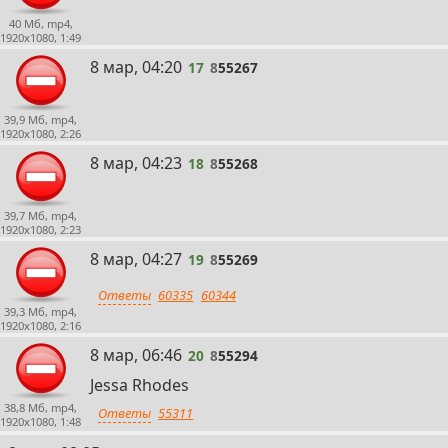
40 Мб, mp4,
1920x1080, 1:49
17
8 мар, 04:20
17
8
55267
39,9 Мб, mp4,
1920x1080, 2:26
18
8 мар, 04:23
18
8
55268
39,7 Мб, mp4,
1920x1080, 2:23
19
8 мар, 04:27
19
8
55269
Ответы
60335
60344
39,3 Мб, mp4,
1920x1080, 2:16
20
8 мар, 06:46
20
8
55294
Jessa Rhodes
38,8 Мб, mp4,
Ответы
55311
1920x1080, 1:48