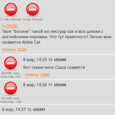
7,7 Мб, 430x242
33 Кб, 452x678
>>55381
Твоя "богиня" такой же писсуар как и все шлюхи с
английскими корнями. Что тут приятного? Лично мне
нравится Abbie Cat
Ответы
55399
70
8 мар, 14:33
70
8
55395
Вот таким кино Саша славится
39,8 Мб, mp4,
Ответы
55402
1920x1080, 2:01
71
8 мар, 14:34
71
8
55396
39,5 Мб, mp4,
1920x1080, 1:49
72
8 мар, 14:37
72
8
55397