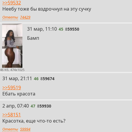
>>59532
Неебу тоже бы вздрочнул на эту сучку
Ответы
74429
45
31 мар, 11:10
45
8
59550
Бамп
46 Кб, 474x1025
46
31 мар, 21:11
46
8
59674
>>59519
Ебать красота
47
2 апр, 07:40
47
8
59930
>>58151
Красотка, еще что-то есть?
Ответы
59994