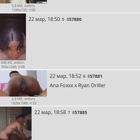
3,8 Мб, webm,
1280x720, 1:00
5
22 мар, 18:50
5
8
57880
606 Кб, webm,
704x1280, 0:08
6
22 мар, 18:52
6
8
57881
Ana Foxxx x Ryan Driller
2,8 Мб, webm,
1920x1080, 0:33
7
22 мар, 18:58
7
8
57885