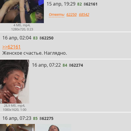
82
15 апр, 19:29
82
8
62161
Ответы
62250
68542
4 Мб, mp4,
1280x720, 0:23
83
16 апр, 02:04
83
8
62250
>>62161
Женское счастье. Наглядно.
84
16 апр, 07:22
84
8
62274
28,9 Мб, mp4,
1080x1620, 1:00
85
16 апр, 07:23
85
8
62275