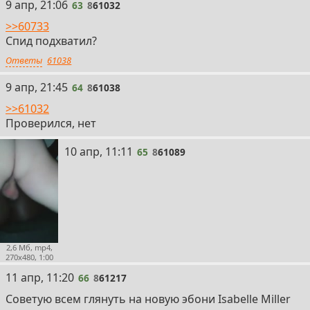
63
9 апр, 21:06
63
8
61032
>>60733
Спид подхватил?
Ответы
61038
64
9 апр, 21:45
64
8
61038
>>61032
Проверился, нет
65
10 апр, 11:11
65
8
61089
2,6 Мб, mp4,
270x480, 1:00
66
11 апр, 11:20
66
8
61217
Советую всем глянуть на новую эбони Isabelle Miller