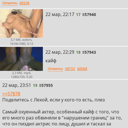
Ответы
60536
17
22 мар, 22:17
17
8
57940
3,7 Мб, webm,
1618x1080, 0:12
18
22 мар, 22:29
18
8
57943
кайф
Ответы
58153
60068
2,3 Мб, mp4,
1280x720, 0:20
19
22 мар, 23:51
19
8
57955
>>57878
Поделитесь с Лехой, если у кого-то есть, плез
Самый охуенный актер, особенный кайф с того, что
его много раз обвиняли в "нарушении границ" за то,
что он пиздил актрис по лицу, душил и таскал за