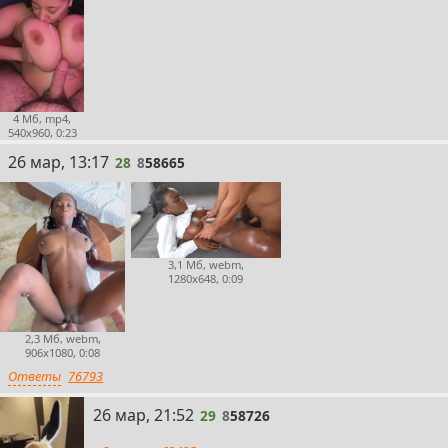
4 Мб, mp4,
540x960, 0:23
28
26 мар, 13:17
28
8
58665
3,1 Мб, webm,
1280x648, 0:09
2,3 Мб, webm,
906x1080, 0:08
Ответы
76793
29
26 мар, 21:52
29
8
58726