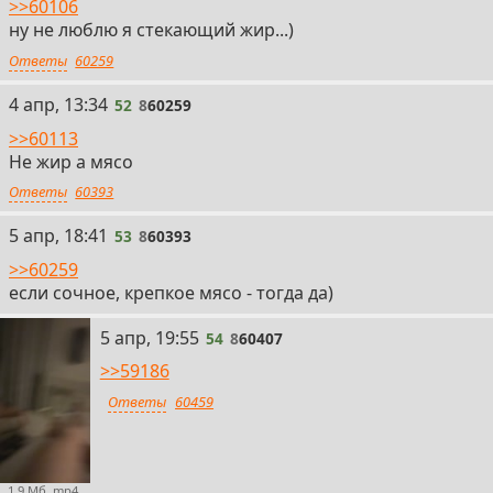
>>60106
ну не люблю я стекающий жир...)
Ответы
60259
52
4 апр, 13:34
52
8
60259
>>60113
Не жир а мясо
Ответы
60393
53
5 апр, 18:41
53
8
60393
>>60259
если сочное, крепкое мясо - тогда да)
54
5 апр, 19:55
54
8
60407
>>59186
Ответы
60459
1,9 Мб, mp4,