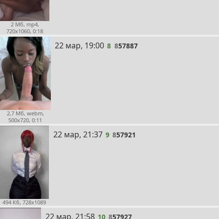
2 Мб, mp4,
720x1060, 0:18
8
22 мар, 19:00
8
8
57887
2,7 Мб, webm,
500x720, 0:11
9
22 мар, 21:37
9
8
57921
494 Кб, 728x1089
10
22 мар, 21:58
10
8
57927