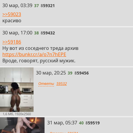
37
30 мар, 03:39
37
8
59321
>>59023
красиво
38
30 мар, 17:00
38
8
59432
>>59186
Ну вот из соседнего треда архив
https://bunkr.cr/a/o7n7hEPE
Вроде, говорят, русский мужик.
39
30 мар, 20:25
39
8
59456
Ответы
59532
1,6 Мб, 1920x2560
40
31 мар, 05:37
40
8
59519