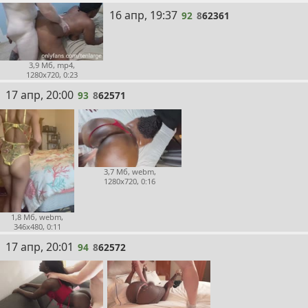
92
16 апр, 19:37
92
8
62361
3,9 Мб, mp4,
1280x720, 0:23
93
17 апр, 20:00
93
8
62571
3,7 Мб, webm,
1280x720, 0:16
1,8 Мб, webm,
346x480, 0:11
94
17 апр, 20:01
94
8
62572