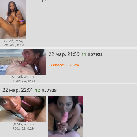
3,2 Мб, mp4,
540x960, 0:18
11
22 мар, 21:59
11
8
57928
Ответы
75706
3,1 Мб, webm,
1070x614, 0:30
12
22 мар, 22:01
12
8
57929
3,8 Мб, webm,
750x422, 0:29