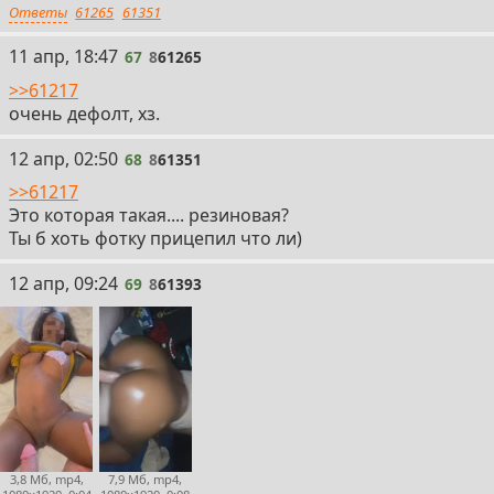
Ответы
61265
61351
67
11 апр, 18:47
67
8
61265
>>61217
очень дефолт, хз.
68
12 апр, 02:50
68
8
61351
>>61217
Это которая такая.... резиновая?
Ты б хоть фотку прицепил что ли)
69
12 апр, 09:24
69
8
61393
3,8 Мб, mp4,
7,9 Мб, mp4,