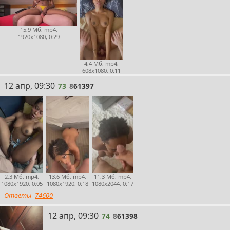
15,9 Мб, mp4,
1920x1080, 0:29
4,4 Мб, mp4,
608x1080, 0:11
73
12 апр, 09:30
73
8
61397
2,3 Мб, mp4,
13,6 Мб, mp4,
11,3 Мб, mp4,
1080x1920, 0:05
1080x1920, 0:18
1080x2044, 0:17
Ответы
74600
74
12 апр, 09:30
74
8
61398