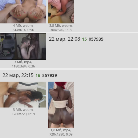
4 Мб, webm,
3,8 Мб, webm,
614x614, 0:56
304x540, 1:13
15
22 мар, 22:08
15
8
57935
3 Мб, mp4,
1180x684, 0:36
16
22 мар, 22:15
16
8
57939
3 Мб, webm,
1280x720, 0:19
1,8 Мб, mp4,
720x1280, 0:09