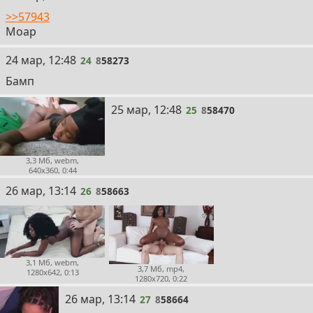
>>57943
Моар
24
24 мар, 12:48
24
8
58273
Бамп
25
25 мар, 12:48
25
8
58470
3,3 Мб, webm,
640x360, 0:44
26
26 мар, 13:14
26
8
58663
3,1 Мб, webm,
3,7 Мб, mp4,
1280x642, 0:13
1280x720, 0:22
27
26 мар, 13:14
27
8
58664