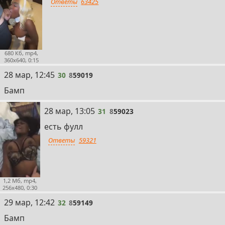
Ответы
63425
680 Кб, mp4,
360x640, 0:15
30
28 мар, 12:45
30
8
59019
Бамп
31
28 мар, 13:05
31
8
59023
есть фулл
Ответы
59321
1,2 Мб, mp4,
256x480, 0:30
32
29 мар, 12:42
32
8
59149
Бамп