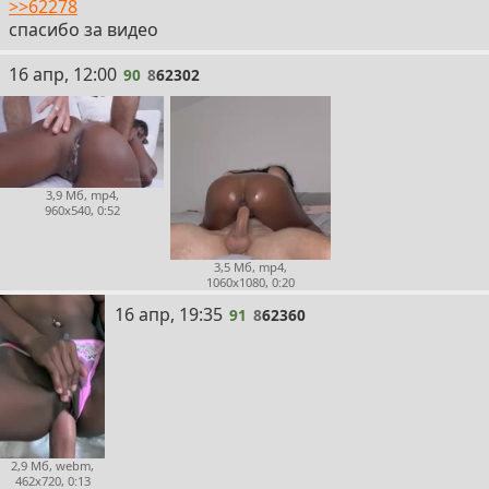
>>62278
спасибо за видео
90
16 апр, 12:00
90
8
62302
3,9 Мб, mp4,
960x540, 0:52
3,5 Мб, mp4,
1060x1080, 0:20
91
16 апр, 19:35
91
8
62360
2,9 Мб, webm,
462x720, 0:13