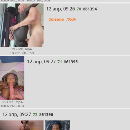
1080x1920, 0:04
1080x1920, 0:08
70
12 апр, 09:26
70
8
61394
Ответы
70530
29,7 Мб, mp4,
1080x1080, 0:59
71
12 апр, 09:27
71
8
61395
33,3 Мб, mp4,
1080x1920, 0:34
72
12 апр, 09:27
72
8
61396