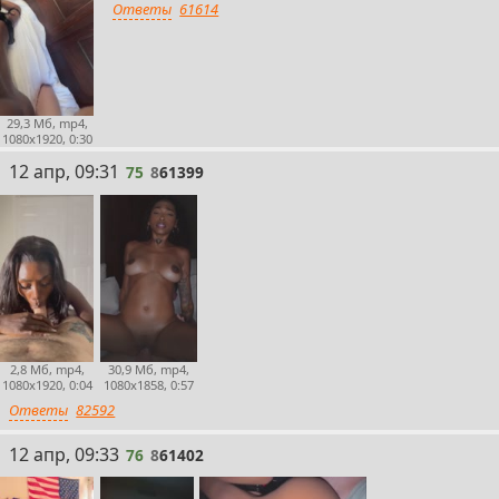
Ответы
61614
29,3 Мб, mp4,
1080x1920, 0:30
75
12 апр, 09:31
75
8
61399
2,8 Мб, mp4,
30,9 Мб, mp4,
1080x1920, 0:04
1080x1858, 0:57
Ответы
82592
76
12 апр, 09:33
76
8
61402