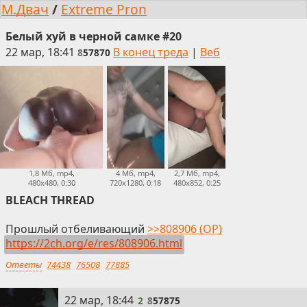
М.Двач
/
Extreme Pron
Белый хуй в черной самке #20
22 мар, 18:41
В конец треда
|
Веб
8
57870
1,8 Мб, mp4,
4 Мб, mp4,
2,7 Мб, mp4,
480x480, 0:30
720x1280, 0:18
480x852, 0:25
BLEACH THREAD
Прошлый отбеливающий
>>808906 (OP)
https://2ch.org/e/res/808906.html
Ответы
74438
76508
77885
2
22 мар, 18:44
2
8
57875