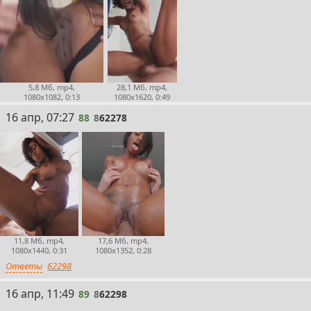
5,8 Мб, mp4,
28,1 Мб, mp4,
1080x1082, 0:13
1080x1620, 0:49
88
16 апр, 07:27
88
8
62278
11,8 Мб, mp4,
17,6 Мб, mp4,
1080x1440, 0:31
1080x1352, 0:28
Ответы
62298
89
16 апр, 11:49
89
8
62298