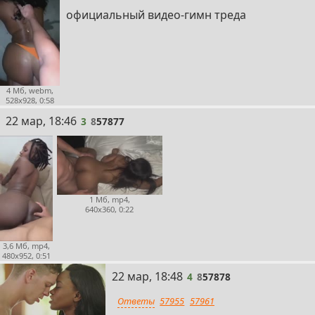
официальный видео-гимн треда
4 Мб, webm,
528x928, 0:58
3
22 мар, 18:46
3
8
57877
1 Мб, mp4,
640x360, 0:22
3,6 Мб, mp4,
480x952, 0:51
4
22 мар, 18:48
4
8
57878
Ответы
57955
57961