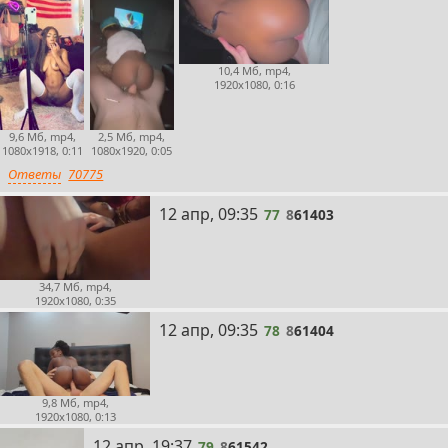
10,4 Мб, mp4,
1920x1080, 0:16
9,6 Мб, mp4,
2,5 Мб, mp4,
1080x1918, 0:11
1080x1920, 0:05
Ответы
70775
77
12 апр, 09:35
77
8
61403
34,7 Мб, mp4,
1920x1080, 0:35
78
12 апр, 09:35
78
8
61404
9,8 Мб, mp4,
1920x1080, 0:13
79
12 апр, 19:37
79
8
61542