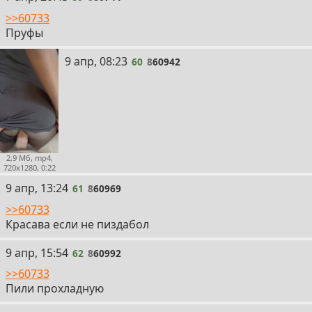
>>60733
Пруфы
60
9 апр, 08:23
60
8
60942
2,9 Мб, mp4,
720x1280, 0:22
61
9 апр, 13:24
61
8
60969
>>60733
Красава если не пиздабол
62
9 апр, 15:54
62
8
60992
>>60733
Пили прохладную