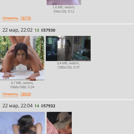
1,6 Мб, webm,
556x720, 0:12
Ответы
78778
13
22 мар, 22:02
13
8
57930
3,4 Мб, webm,
1280x720, 0:37
3,7 Мб, webm,
1068x1080, 0:24
Ответы
78930
14
22 мар, 22:04
14
8
57932