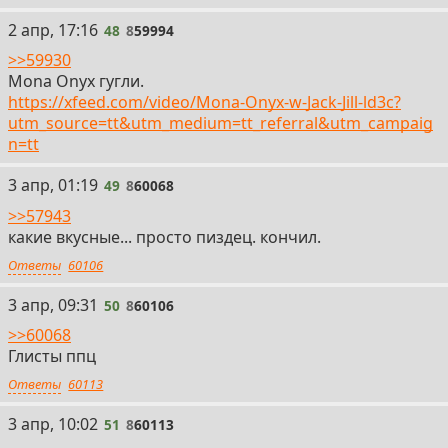
48
2 апр, 17:16
48
8
59994
>>59930
Mona Onyx гугли.
https://xfeed.com/video/Mona-Onyx-w-Jack-Jill-ld3c?
utm_source=tt&utm_medium=tt_referral&utm_campaig
n=tt
49
3 апр, 01:19
49
8
60068
>>57943
какие вкусные... просто пиздец. кончил.
Ответы
60106
50
3 апр, 09:31
50
8
60106
>>60068
Глисты ппц
Ответы
60113
51
3 апр, 10:02
51
8
60113