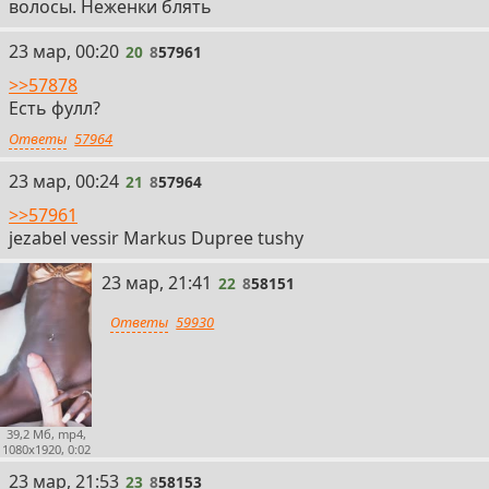
волосы. Неженки блять
20
23 мар, 00:20
20
8
57961
>>57878
Есть фулл?
Ответы
57964
21
23 мар, 00:24
21
8
57964
>>57961
jezabel vessir Markus Dupree tushy
22
23 мар, 21:41
22
8
58151
Ответы
59930
39,2 Мб, mp4,
1080x1920, 0:02
23
23 мар, 21:53
23
8
58153