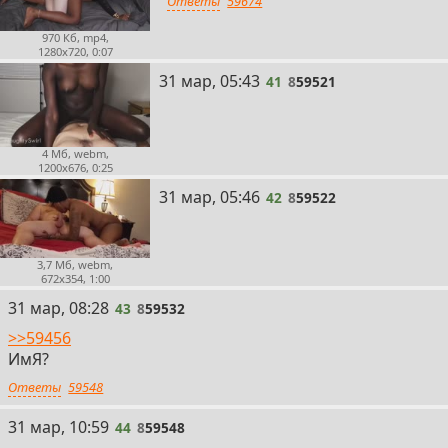
Ответы
59674
970 Кб, mp4,
1280x720, 0:07
41
31 мар, 05:43
41
8
59521
4 Мб, webm,
1200x676, 0:25
42
31 мар, 05:46
42
8
59522
3,7 Мб, webm,
672x354, 1:00
43
31 мар, 08:28
43
8
59532
>>59456
ИмЯ?
Ответы
59548
44
31 мар, 10:59
44
8
59548