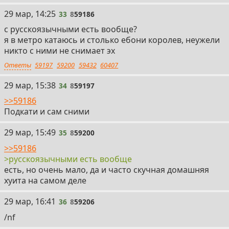
33
29 мар, 14:25
33
8
59186
с русскоязычными есть вообще?
я в метро катаюсь и столько ебони королев, неужели
никто с ними не снимает эх
Ответы
59197
59200
59432
60407
34
29 мар, 15:38
34
8
59197
>>59186
Подкати и сам сними
35
29 мар, 15:49
35
8
59200
>>59186
>русскоязычными есть вообще
есть, но очень мало, да и часто скучная домашняя
хуита на самом деле
36
29 мар, 16:41
36
8
59206
/nf