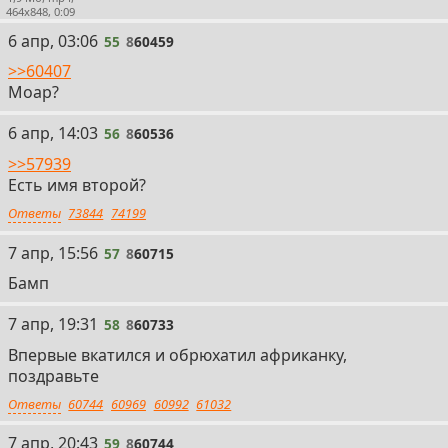
464x848, 0:09
55
6 апр, 03:06
55
8
60459
>>60407
Моар?
56
6 апр, 14:03
56
8
60536
>>57939
Есть имя второй?
Ответы
73844
74199
57
7 апр, 15:56
57
8
60715
Бамп
58
7 апр, 19:31
58
8
60733
Впервые вкатился и обрюхатил африканку,
поздравьте
Ответы
60744
60969
60992
61032
59
7 апр, 20:43
59
8
60744