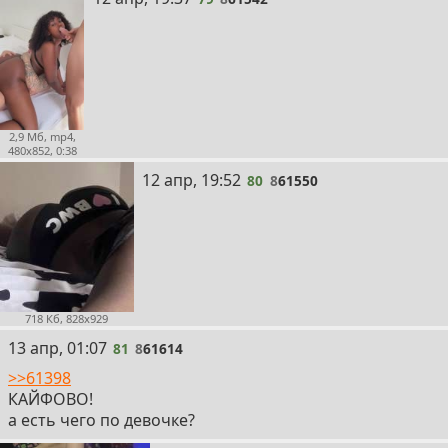
2,9 Мб, mp4,
480x852, 0:38
80
12 апр, 19:52
80
8
61550
718 Кб, 828x929
81
13 апр, 01:07
81
8
61614
>>61398
КАЙФОВО!
а есть чего по девочке?