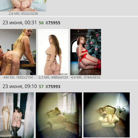
2,8 Мб, 6522x3236
56
23 июня, 00:31
56
8
75955
440 Кб, 1682x2154
2,3 Мб, 4480x6720
4,9 Мб, 3744x5616
57
23 июня, 09:10
57
8
75993