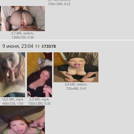
720x1280, 0:22
3,7 Мб, webm,
1280x720, 0:30
11
9 июня, 23:04
11
8
73578
3,8 Мб, webm,
720x480, 0:41
14,5 Мб, mp4,
5,3 Мб, mp4,
406x720, 1:50
720x1280, 0:35