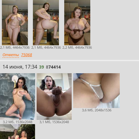
2,1 Мб, 4464x7936
2,1 Мб, 4464x7936
2,2 Мб, 4464x7936
Ответы
75068
39
14 июня, 17:34
39
8
74414
3,6 Мб, 2048x1536
3,2 Мб, 1536x2048
3,1 Мб, 1536x2048