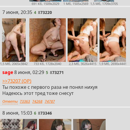
691 Кб, 1509x2029
1 Мб, 1505x2569
1,5 Мб, 1709x3705
4
7 июня, 20:35
4
8
73220
1,5 Мб, 2065x3842
733 Кб, 1728x2040
2,3 Мб, 3026x4415
1,9 Мб, 2690x4441
5
sage
8 июня, 02:29
5
8
73271
>>73207 (OP)
Ты похоже с первого раза не понял нихуя
Надеюсь этот тред тоже снесут
Ответы
73363
74268
74787
6
8 июня, 15:03
6
8
73346