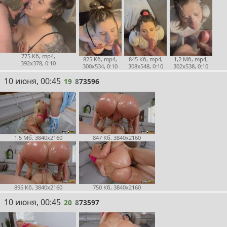
775 Кб, mp4,
825 Кб, mp4,
845 Кб, mp4,
1,2 Мб, mp4,
392x378, 0:10
300x534, 0:10
308x548, 0:10
302x538, 0:10
19
10 июня, 00:45
19
8
73596
1,5 Мб, 3840x2160
847 Кб, 3840x2160
895 Кб, 3840x2160
750 Кб, 3840x2160
20
10 июня, 00:45
20
8
73597