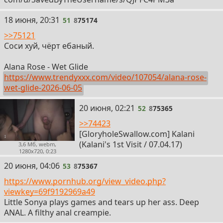
51
18 июня, 20:31
51
8
75174
>>75121
Соси хуй, чёрт ебаный.
Alana Rose - Wet Glide
https://www.trendyxxx.com/video/107054/alana-rose-
wet-glide-2026-06-05
52
20 июня, 02:21
52
8
75365
>>74423
[GloryholeSwallow.com] Kalani
(Kalani's 1st Visit / 07.04.17)
3,6 Мб, webm,
1280x720, 0:23
53
20 июня, 04:06
53
8
75367
https://www.pornhub.org/view_video.php?
viewkey=69f9192969a49
Little Sonya plays games and tears up her ass. Deep
ANAL. A filthy anal creampie.