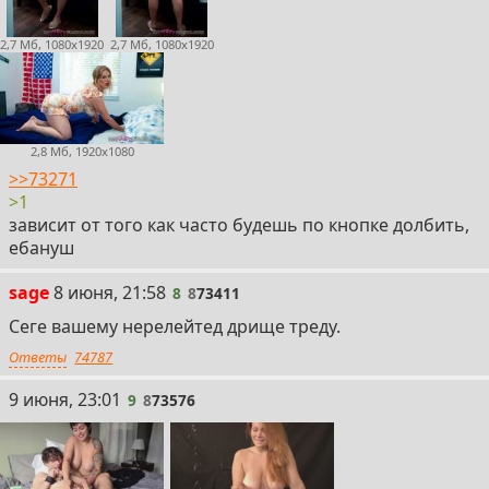
2,7 Мб, 1080x1920
2,7 Мб, 1080x1920
2,8 Мб, 1920x1080
>>73271
>1
зависит от того как часто будешь по кнопке долбить,
ебануш
8
sage
8 июня, 21:58
8
8
73411
Сеге вашему нерелейтед дрище треду.
Ответы
74787
9
9 июня, 23:01
9
8
73576