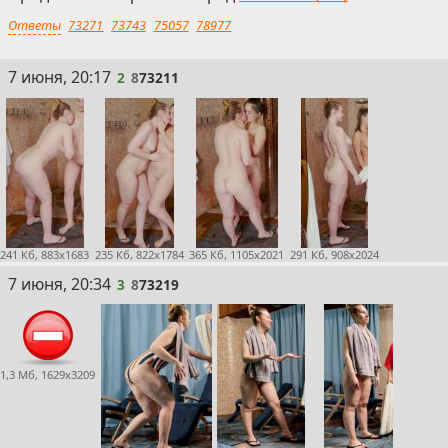
Ответы
73271
73743
75057
78977
2
7 июня, 20:17
2
8
73211
241 Кб, 883x1683
235 Кб, 822x1784
365 Кб, 1105x2021
291 Кб, 908x2024
3
7 июня, 20:34
3
8
73219
1,3 Мб, 1629x3209