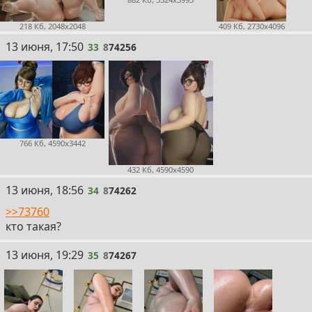
218 Кб, 2048x2048
409 Кб, 2730x4096
33
13 июня, 17:50
33
8
74256
766 Кб, 4590x3442
432 Кб, 4590x4590
34
13 июня, 18:56
34
8
74262
>>73760
кто такая?
35
13 июня, 19:29
35
8
74267