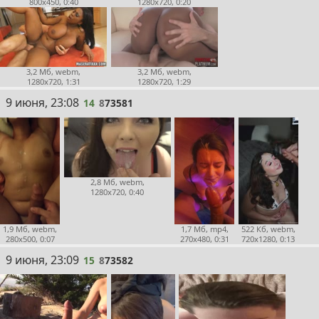
800x450, 0:40
1280x720, 0:20
3,2 Мб, webm,
3,2 Мб, webm,
1280x720, 1:31
1280x720, 1:29
14
9 июня, 23:08
14
8
73581
2,8 Мб, webm,
1280x720, 0:40
1,9 Мб, webm,
1,7 Мб, mp4,
522 Кб, webm,
280x500, 0:07
270x480, 0:31
720x1280, 0:13
15
9 июня, 23:09
15
8
73582