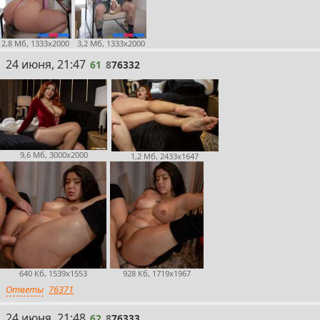
2,8 Мб, 1333x2000
3,2 Мб, 1333x2000
61
24 июня, 21:47
61
8
76332
9,6 Мб, 3000x2000
1,2 Мб, 2433x1647
640 Кб, 1539x1553
928 Кб, 1719x1967
Ответы
76371
62
24 июня, 21:48
62
8
76333