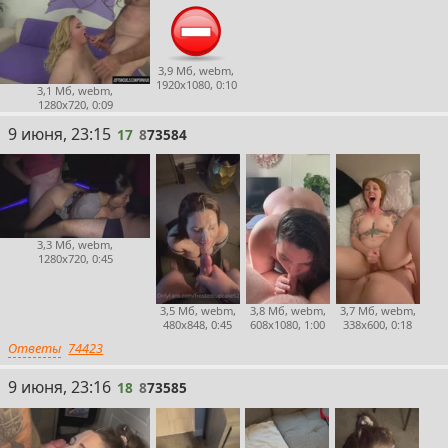
3,9 Мб, webm,
1920x1080, 0:10
3,1 Мб, webm,
1280x720, 0:09
17
9 июня, 23:15
17
8
73584
3,3 Мб, webm,
1280x720, 0:45
3,5 Мб, webm,
3,8 Мб, webm,
3,7 Мб, webm,
480x848, 0:45
608x1080, 1:00
338x600, 0:18
Ответы
74423
18
9 июня, 23:16
18
8
73585