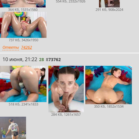
554 Кб, 2332x1926
364 Кб, 1531x1560
291 Кб, 908x2024
737 Кб, 3426x1950
Ответы
74262
28
10 июня, 21:22
28
8
73762
518 Кб, 2341x1833
350 Кб, 1852x1534
284 Кб, 1261x1657