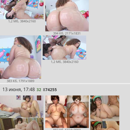
1,2 Мб, 3840x2160
394 Кб, 2171x1831
1,2 Мб, 3840x2160
383 Кб, 1791x1889
32
13 июня, 17:48
32
8
74255
882 Кб, 5324x3993