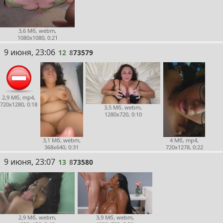
3,6 Мб, webm,
1080x1080, 0:21
12
9 июня, 23:06
12
8
73579
2,9 Мб, mp4,
720x1280, 0:18
3,5 Мб, webm,
1280x720, 0:10
3,1 Мб, webm,
4 Мб, mp4,
368x640, 0:31
720x1278, 0:22
13
9 июня, 23:07
13
8
73580
2,9 Мб, webm,
3,9 Мб, webm,