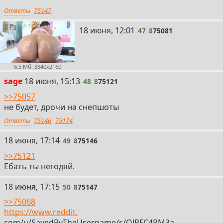
Ответы
75147
47
18 июня, 12:01
47
8
75081
6,5 Мб, 3840x2160
48
sage
18 июня, 15:13
48
8
75121
>>75057
не будет, дрочи на снепшоты
Ответы
75146
75174
49
18 июня, 17:14
49
8
75146
>>75121
Ебать ты негодяй.
50
18 июня, 17:15
50
8
75147
>>75068
https://www.reddit.
com/u/SavedByTheUsername/s/QJPFC4PM3a