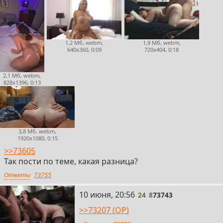
1,2 Мб, webm,
1,9 Мб, webm,
640x360, 0:09
720x404, 0:18
2,1 Мб, webm,
828x1396, 0:13
3,8 Мб, webm,
1920x1080, 0:15
>>73605
Так пости по теме, какая разница?
Ответы
73755
24
10 июня, 20:56
24
8
73743
>>73207 (OP)