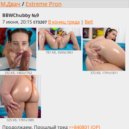
М.Двач
/
Extreme Pron
BBWChubby №9
7 июня, 20:15
В конец треда
|
Веб
8
73207
781 Кб, 3543x1861
372 Кб, 1791x1811
332 Кб, 1482x1762
325 Кб, 1781x1885
Продолжаем. Прошлый тред
>>840801 (OP)