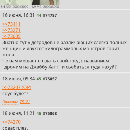
3,4 Мб, 2000x3000
4,9 Мб, 2000x3000
44
16 июня, 16:31
44
8
74787
>>73411
>>73271
>>73605
Знатно тут у дегродов не различающих слегка полных
женщин и двухсот килограммовых монстров горит
жопа.
Че вам мешает создать свой тред с названием
''дрочим на Джаббу Хатт'' и сьебаться туда нахуй?
45
18 июня, 09:34
45
8
75057
>>73207 (OP)
соус будет?
Ответы
75121
46
18 июня, 11:21
46
8
75068
>>74270
совас плез.