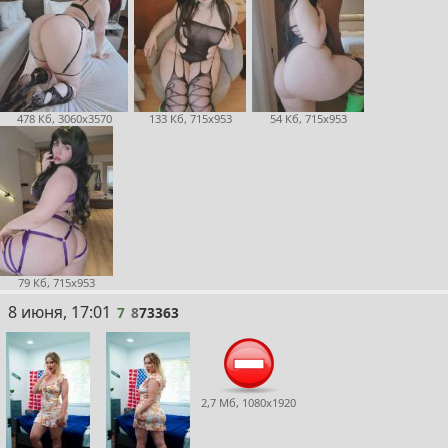
478 Кб, 3060x3570
133 Кб, 715x953
54 Кб, 715x953
79 Кб, 715x953
7
8 июня, 17:01
7
8
73363
2,7 Мб, 1080x1920