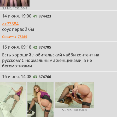
3,7 Мб, 1536x2048
41
14 июня, 19:00
41
8
74423
>>73584
соус первой бы
Ответы
75365
42
16 июня, 09:18
42
8
74705
Есть хороший любительский чабби контент на
русском? С нормальными женщинами, а не
бегемотихами
43
16 июня, 14:08
43
8
74766
5,5 Мб, 3000x2000