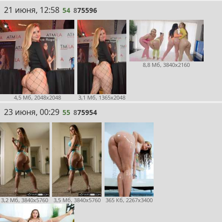
54
21 июня, 12:58
54
8
75596
8,8 Мб, 3840x2160
4,5 Мб, 2048x2048
3,1 Мб, 1365x2048
55
23 июня, 00:29
55
8
75954
3,2 Мб, 3840x5760
3,5 Мб, 3840x5760
365 Кб, 2267x3400