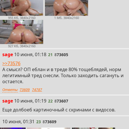
955 Кб, 3840x2160
1 Мб, 3840x2160
927 Кб, 3840x2160
21
sage
10 июня, 01:18
21
8
73605
>>73576
А смысл? ОП еблан и в треде 80% тощеблядей, норм
легитимный тред снесли. Только заходить сагануть и
остается.
Ответы
73609
74787
22
sage
10 июня, 01:19
22
8
73607
Еще долбоеб картиночный с скринами с видосов.
23
10 июня, 01:31
23
8
73609