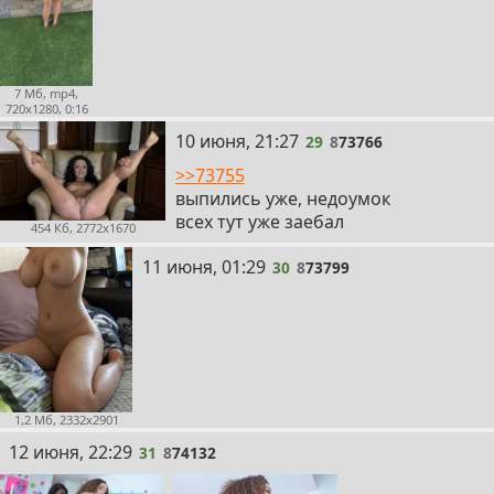
7 Мб, mp4,
720x1280, 0:16
29
10 июня, 21:27
29
8
73766
>>73755
выпились уже, недоумок
всех тут уже заебал
454 Кб, 2772x1670
30
11 июня, 01:29
30
8
73799
1,2 Мб, 2332x2901
31
12 июня, 22:29
31
8
74132