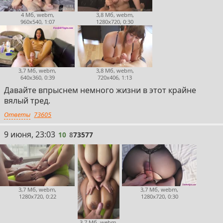
4 Мб, webm,
3,8 Мб, webm,
960x540, 1:07
1280x720, 0:30
3,7 Мб, webm,
3,8 Мб, webm,
640x360, 0:39
720x406, 1:13
Давайте впрыснем немного жизни в этот крайне
вялый тред.
Ответы
73605
10
9 июня, 23:03
10
8
73577
3,7 Мб, webm,
3,7 Мб, webm,
1280x720, 0:22
1280x720, 0:30
3,7 Мб, webm,