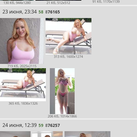
91 Кб, 1170x1139
130 Кб, 944x1280
21 Кб, 512x512
58
23 июня, 23:34
58
8
76165
313 Кб, 1600x1274
719 Кб, 2025x2115
365 Кб, 1836x1326
206 Кб, 1014x1866
59
24 июня, 12:39
59
8
76257