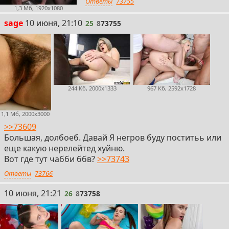
Ответы
73755
1,3 Мб, 1920x1080
25
sage
10 июня, 21:10
25
8
73755
244 Кб, 2000x1333
967 Кб, 2592x1728
1,1 Мб, 2000x3000
>>73609
Большая, долбоеб. Давай Я негров буду поститьь или
еще какую нерелейтед хуйню.
Вот где тут чабби ббв?
>>73743
Ответы
73766
26
10 июня, 21:21
26
8
73758