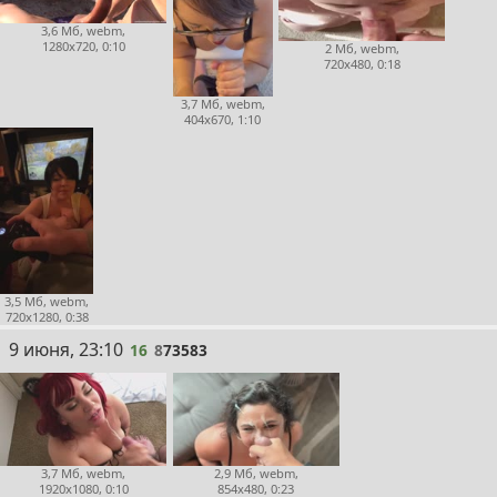
3,6 Мб, webm,
1280x720, 0:10
2 Мб, webm,
720x480, 0:18
3,7 Мб, webm,
404x670, 1:10
3,5 Мб, webm,
720x1280, 0:38
16
9 июня, 23:10
16
8
73583
3,7 Мб, webm,
2,9 Мб, webm,
1920x1080, 0:10
854x480, 0:23