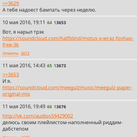
>>3629
А тебе надоест бампать через неделю.
64
10 мая 2016, 19:11
64
1
3653
Вот, я нарыл трэк
https://soundcloud.com/halfblind/motus-x-wraz-foshao-
free-3k
Ответы
3673
65
11 мая 2016, 14:43
65
1
3673
>>3653
И я.
https://soundcloud.com/meegulzmusic/meegulz-paper-
original-mix
66
11 мая 2016, 19:49
66
1
3676
http://vk.com/audios59429002
делюсь своим плейлистом-наполненный риддим-
дабстепом