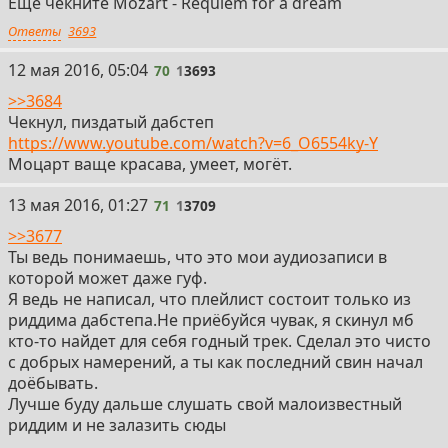
Еще чекните Mozart - Requiem for a dream
Ответы
3693
70
12 мая 2016, 05:04
70
1
3693
>>3684
Чекнул, пиздатый дабстеп
https://www.youtube.com/watch?v=6_O6554ky-Y
Моцарт ваще красава, умеет, могёт.
71
13 мая 2016, 01:27
71
1
3709
>>3677
Ты ведь понимаешь, что это мои аудиозаписи в
которой может даже гуф.
Я ведь не написал, что плейлист состоит только из
риддима дабстепа.Не приёбуйся чувак, я скинул мб
кто-то найдет для себя годный трек. Сделал это чисто
с добрых намерений, а ты как последний свин начал
доёбывать.
Лучше буду дальше слушать свой малоизвестный
риддим и не залазить сюды