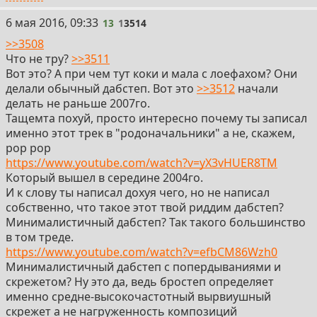
13
6 мая 2016, 09:33
13
1
3514
>>3508
Что не тру?
>>3511
Вот это? А при чем тут коки и мала с лоефахом? Они
делали обычный дабстеп. Вот это
>>3512
начали
делать не раньше 2007го.
Тащемта похуй, просто интересно почему ты записал
именно этот трек в "родоначальники" а не, скажем,
pop pop
https://www.youtube.com/watch?v=yX3vHUER8TM
Который вышел в середине 2004го.
И к слову ты написал дохуя чего, но не написал
собственно, что такое этот твой риддим дабстеп?
Минималистичный дабстеп? Так такого большинство
в том треде.
https://www.youtube.com/watch?v=efbCM86Wzh0
Минималистичный дабстеп с попердываниями и
скрежетом? Ну это да, ведь бростеп определяет
именно средне-высокочастотный вырвиушный
скрежет а не нагруженность композиций