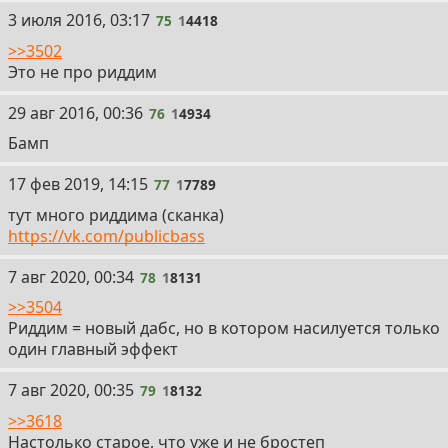
75
3 июля 2016, 03:17
75
1
4418
>>3502
Это не про риддим
76
29 авг 2016, 00:36
76
1
4934
Бамп
77
17 фев 2019, 14:15
77
1
7789
тут много риддима (сканка)
https://vk.com/publicbass
78
7 авг 2020, 00:34
78
1
8131
>>3504
Риддим = новый дабс, но в котором насилуется только
один главный эффект
79
7 авг 2020, 00:35
79
1
8132
>>3618
Настолько старое, что уже и не бростеп