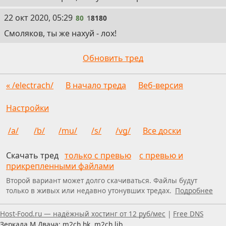
80
22 окт 2020, 05:29
80
1
8180
Смоляков, ты же нахуй - лох!
Обновить тред
« /electrach/
В начало треда
Веб-версия
Настройки
/a/
/b/
/mu/
/s/
/vg/
Все доски
Скачать тред
только с превью
с превью и
прикрепленными файлами
Второй вариант может долго скачиваться. Файлы будут
только в живых или недавно утонувших тредах.
Подробнее
Пользуетесь скринридером — пишите, что можно улуч
Host-Food.ru — надёжный хостинг от 12 руб/мес
|
Free DNS
Зеркала М.Двача: m2ch.hk, m2ch.lib,