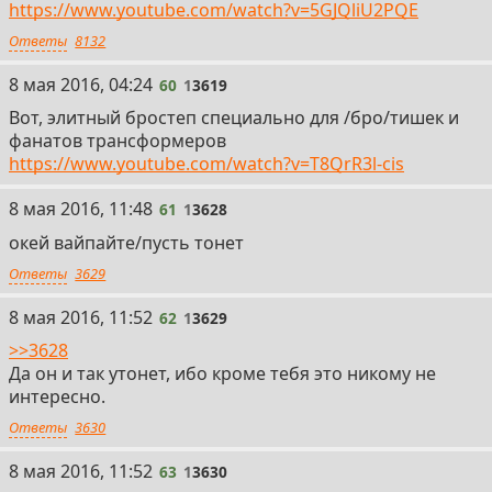
https://www.youtube.com/watch?v=5GJQliU2PQE
Ответы
8132
60
8 мая 2016, 04:24
60
1
3619
Вот, элитный бростеп специально для /бро/тишек и
фанатов трансформеров
https://www.youtube.com/watch?v=T8QrR3l-cis
61
8 мая 2016, 11:48
61
1
3628
окей вайпайте/пусть тонет
Ответы
3629
62
8 мая 2016, 11:52
62
1
3629
>>3628
Да он и так утонет, ибо кроме тебя это никому не
интересно.
Ответы
3630
63
8 мая 2016, 11:52
63
1
3630