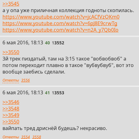
>>3545
а у опа уже приличная коллекция годноты скопилась.
https://www.youtube.com/watch?v=jcACfVzOKm0
https://www.youtube.com/watch?v=6pJ8E9crwTg
https://www.youtube.com/watch?v=n2A_y7Qb0Io
40
6 мая 2016, 18:13
40
1
3552
>>3550
3й трек пиздатый, там на 3:15 такое "вобвобвоб" а
потом переходит плавно в такое "вубвубвуб", вот это
вообще заебись сделали.
Ответы
3556
41
6 мая 2016, 18:13
41
1
3553
>>3546
>>3548
>>3549
>>3550
вайпать тред дриснёй будешь? некрасиво.
Ответы
3554
3558