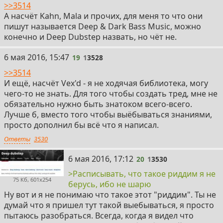
>>3514
А насчёт Kahn, Mala и прочих, для меня то что они
пишут называется Deep & Dark Bass Music, можно
конечно и Deep Dubstep назвать, но чёт не.
19
6 мая 2016, 15:47
19
1
3528
>>3514
И ещё, насчёт Vex'd - я не ходячая библиотека, могу
чего-то не знать. Для того чтобы создать тред, мне не
обязательно нужно быть знатоком всего-всего.
Лучше б, вместо того чтобы выёбываться знаниями,
просто дополнил бы всё что я написал.
Ответы
3530
20
6 мая 2016, 17:12
20
1
3530
>Расписывать, что такое риддим я не
75 Кб, 601x254
берусь, ибо не шарю
Ну вот и я не понимаю что такое этот "риддим". Ты не
думай что я пришел тут такой выебываться, я просто
пытаюсь разобраться. Всегда, когда я видел что