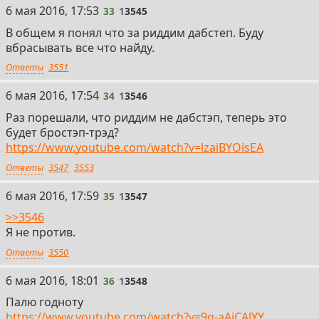
33
6 мая 2016, 17:53
33
1
3545
В общем я понял что за риддим дабстеп. Буду
вбрасывать все что найду.
Ответы
3551
34
6 мая 2016, 17:54
34
1
3546
Раз порешали, что риддим не дабстэп, теперь это
будет бростэп-трэд?
https://www.youtube.com/watch?v=lzaiBYOisEA
Ответы
3547
3553
35
6 мая 2016, 17:59
35
1
3547
>>3546
Я не против.
Ответы
3550
36
6 мая 2016, 18:01
36
1
3548
Палю годноту
https://www.youtube.com/watch?v=9q-aAjCAlYY