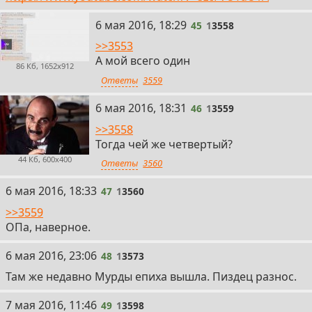
45
6 мая 2016, 18:29
45
1
3558
>>3553
А мой всего один
86 Кб, 1652x912
Ответы
3559
46
6 мая 2016, 18:31
46
1
3559
>>3558
Тогда чей же четвертый?
44 Кб, 600x400
Ответы
3560
47
6 мая 2016, 18:33
47
1
3560
>>3559
ОПа, наверное.
48
6 мая 2016, 23:06
48
1
3573
Там же недавно Мурды епиха вышла. Пиздец разнос.
49
7 мая 2016, 11:46
49
1
3598