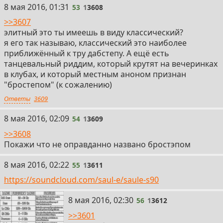
53
8 мая 2016, 01:31
53
1
3608
>>3607
элитный это ты имеешь в виду классический?
я его так называю, классический это наиболее
приближённый к тру дабстепу. А ещё есть
танцевальный риддим, который крутят на вечеринках
в клубах, и который местным аноном признан
"бростепом" (к сожалению)
Ответы
3609
54
8 мая 2016, 02:09
54
1
3609
>>3608
Покажи что не оправданно названо бростэпом
55
8 мая 2016, 02:22
55
1
3611
https://soundcloud.com/saul-e/saule-s90
56
8 мая 2016, 02:30
56
1
3612
>>3601