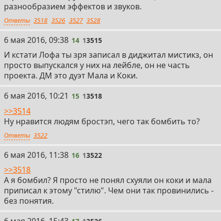
разнообразием эффектов и звуков.
Ответы
3518
3526
3527
3528
14
6 мая 2016, 09:38
14
1
3515
И кстати Лофа ты зря записал в диджитал мистикз, он
просто выпускался у них на лейбле, он не часть
проекта. ДМ это дуэт Мала и Коки.
15
6 мая 2016, 10:21
15
1
3518
>>3514
Ну нравится людям бростэп, чего так бомбить то?
Ответы
3522
16
6 мая 2016, 11:38
16
1
3522
>>3518
А я бомбил? Я просто не понял схуяли он коки и мала
приписал к этому "стилю". Чем они так провинились -
без понятия.
17