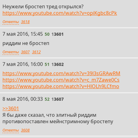
Неужели бростеп тред открылся?
https://www.youtube.com/watch?v=opiKgbc8cPk
Ответы
3618
50
7 мая 2016, 15:45
50
1
3601
риддим не бростеп
Ответы
3607
3612
51
7 мая 2016, 16:00
51
1
3602
https://www.youtube.com/watch?v=39l3sGRAwRM
https://www.youtube.com/watch?v=c_m7Zawe0Cs
https://www.youtube.com/watch?v=HlOLh9LCfmo
52
8 мая 2016, 00:33
52
1
3607
>>3601
Я бы даже сказал, что элитный риддим
противопоставлен мейнстримному бростепу
Ответы
3608