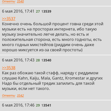
Ответы
3540
27
6 мая 2016, 17:41
27
1
3539
>>3537
Конечно очень большой процент говна среди этой
музыки есть на просторах интернета, ибо такую
музыку значительно легче делать, но есть и
положительная сторона, есть много годноты, есть
много годных микстейпов (риддим очень даже
хорошо миксуется из-за своей простоты)
28
6 мая 2016, 17:43
28
1
3540
>>3538
Как раз обожаю такой стафф, наряду с риддимом
слушаю Kahn, Kaiju, Mala, Gantz, Kromestar и других
Надо бы отдельный тредик запилить для такой
музыки, если нет такого.
Ответы
3542
29
6 мая 2016, 17:46
29
1
3541