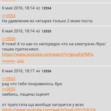
42
6 мая 2016, 18:14
42
1
3554
>>3553
На удивление из четырех только 2 моих поста
43
6 мая 2016, 18:14
43
1
3555
>>3550
Я тоже! А то как-то непорядок что на электраче /бро/
тишек притесняют.
https://www.youtube.com/watch?v=JpiuyFpYMFo
Ответы
3556
44
6 мая 2016, 18:17
44
1
3556
>>3552
рад что тебе понравилось бро
>>3555
заебись, пацаны оценят
от трапстэпа ща вообще загорится у всех
https://www.youtube.com/watch?v=eLcFVUTdU1A