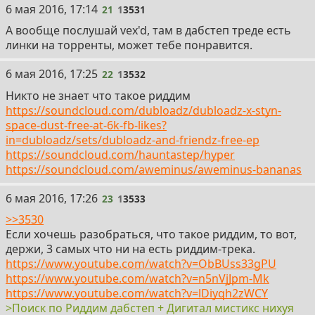
21
6 мая 2016, 17:14
21
1
3531
Это я все к чему, что именно ты хочешь, чтобы
постили ИТТ?
А вообще послушай vex'd, там в дабстеп треде есть
https://amecha.bandcamp.com/album/subversion
линки на торренты, может тебе понравится.
Вот это риддим дабстеп? А это
https://www.youtube.com/watch?v=U8DxrW48KZ4
22
6 мая 2016, 17:25
22
1
3532
Никто не знает что такое риддим
Короче я, кажется, понял
https://soundcloud.com/dubloadz/dubloadz-x-styn-
>Riddim is a sub-genre of Brostep that relies on heavy
space-dust-free-at-6k-fb-likes?
use of repetition. The synths in riddim also tend to have
in=dubloadz/sets/dubloadz-and-friendz-free-ep
a much more off-kilter and unstable sound compared to
https://soundcloud.com/hauntastep/hyper
traditional brostep. Riddim also takes a lot of influence
https://soundcloud.com/aweminus/aweminus-bananas
from Dubstep with a lot of focus being on the sub-bass
since riddim tracks usually have less sounds in the
23
6 мая 2016, 17:26
23
1
3533
overall track and are more minimal than brostep. It's
>>3530
also common for riddim artists to add influences of Trap
Если хочешь разобраться, что такое риддим, то вот,
into their music such as trap snares, hats or 808s. While
держи, 3 самых что ни на есть риддим-трека.
riddim had already been around for a few years it only
https://www.youtube.com/watch?v=ObBUss33gPU
gained popularity in the brostep scene in early-mid 2014.
https://www.youtube.com/watch?v=n5nVjJpm-Mk
https://www.youtube.com/watch?v=lDiyqh2zWCY
Как бы там ни было больше минималистичного
>Поиск по Риддим дабстеп + Дигитал мистикс нихуя
бростепа я не знаю, кроме этих двух.