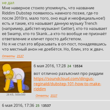
не дал
Мне наверное стоило упомянуть, что название
Riddim Dubstep появилось намного позже, где-то
после 2010го, мало того, оно ещё и неофициальное!)
есть и такие, кто называет данную музыку Trench
(например, дабстеп-музыкант Getter), кто-то называет
её Swamp, кто-то Skank...а кто-то вообще не признаёт
ответвление и кличет просто дабстепом.
Но я не стал это вбрасывать в оп-пост, понадеявшись
что местный анон не доебётся. Но, блин, это ж двач.
Ответы
3537
24
6 мая 2016, 17:28
24
1
3534
вот отлично разъяснил про риддим
https://soundcloud.com/dingus-
reginald/dubstep-101-how-to-make-
riddim
28 Кб, 500x500
Ответы
3537
25
6 мая 2016, 17:36
25
1
3537