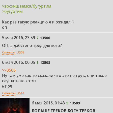
>восхищаемся/бугуртим
>бугуртим
Как раз такую реакцию я и ожидал :)
оп
7
5 мая 2016, 23:59
7
1
3506
ОП, а дабстепо-тред для кого?
Ответы
3508
8
6 мая 2016, 00:05
8
1
3508
>>3506
Ну там уже как-то сказали что это не труъ, они такое
слушать не хотят
не оп
Ответы
3514
9
6 мая 2016, 01:48
9
1
3509
БОЛЬШЕ ТРЕКОВ БОГУ ТРЕКОВ