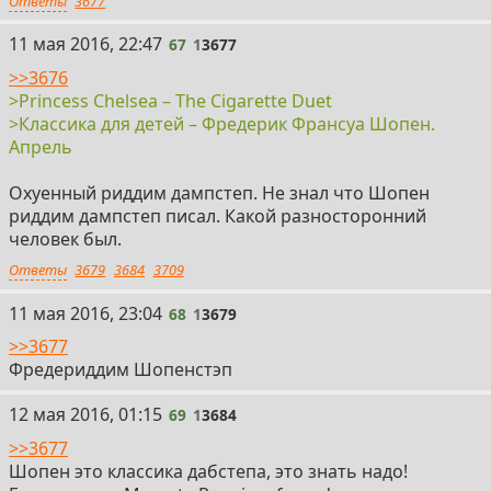
Ответы
3677
67
11 мая 2016, 22:47
67
1
3677
>>3676
>Princess Chelsea – The Cigarette Duet
>Классика для детей – Фредерик Франсуа Шопен.
Апрель
Охуенный риддим дампстеп. Не знал что Шопен
риддим дампстеп писал. Какой разносторонний
человек был.
Ответы
3679
3684
3709
68
11 мая 2016, 23:04
68
1
3679
>>3677
Фредериддим Шопенстэп
69
12 мая 2016, 01:15
69
1
3684
>>3677
Шопен это классика дабстепа, это знать надо!