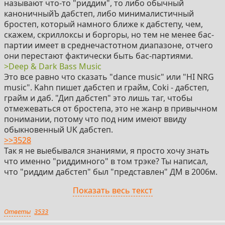
называют что-то "риддим", то либо обычный
каноничныйЪ дабстеп, либо минималистичный
бростеп, который намного ближе к дабстепу, чем,
скажем, скриллоксы и боргоры, но тем не менее бас-
партии имеет в среднечастотном диапазоне, отчего
они перестают фактически быть бас-партиями.
>Deep & Dark Bass Music
Это все равно что сказать "dance music" или "HI NRG
music". Kahn пишет дабстеп и грайм, Coki - дабстеп,
грайм и даб. "Дип дабстеп" это лишь таг, чтобы
отмежеваться от бростепа, это не жанр в привычном
понимании, потому что под ним имеют ввиду
обыкновенный UK дабстеп.
>>3528
Так я не выебывался знаниями, я просто хочу знать
что именно "риддимного" в том трэке? Ты написал,
что "риддим дабстеп" был "представлен" ДМ в 2006м.
Откуда ты вообще это взял? Поиск по Риддим дабстеп
Показать весь текст
+ Дигитал мистикс нихуя не дал, только линк на этот
трек
Ответы
3533
https://www.youtube.com/watch?v=DNCp50FXuaM
Выпущенный в 2011м.
и на электрач