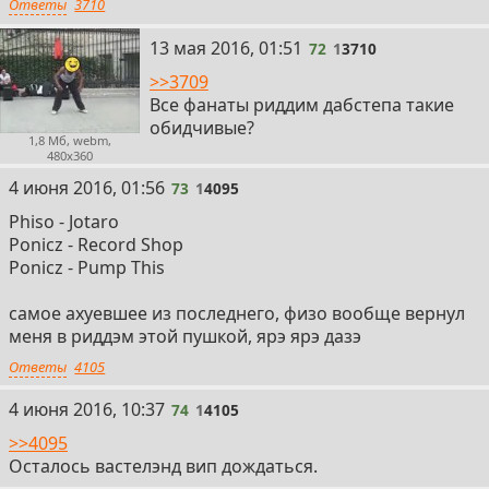
Ответы
3710
72
13 мая 2016, 01:51
72
1
3710
>>3709
Все фанаты риддим дабстепа такие
обидчивые?
1,8 Мб, webm,
480x360
73
4 июня 2016, 01:56
73
1
4095
Phiso - Jotaro
Ponicz - Record Shop
Ponicz - Pump This
самое ахуевшее из последнего, физо вообще вернул
меня в риддэм этой пушкой, ярэ ярэ дазэ
Ответы
4105
74
4 июня 2016, 10:37
74
1
4105
>>4095
Осталось вастелэнд вип дождаться.