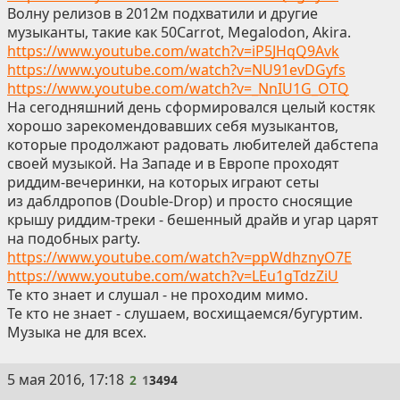
Волну релизов в 2012м подхватили и другие
музыканты, такие как 50Carrot, Megalodon, Akira.
https://www.youtube.com/watch?v=iP5JHqQ9Avk
https://www.youtube.com/watch?v=NU91evDGyfs
https://www.youtube.com/watch?v=_NnIU1G_OTQ
На сегодняшний день сформировался целый костяк
хорошо зарекомендовавших себя музыкантов,
которые продолжают радовать любителей дабстепа
своей музыкой. На Западе и в Европе проходят
риддим-вечеринки, на которых играют сеты
из даблдропов (Double-Drop) и просто сносящие
крышу риддим-треки - бешенный драйв и угар царят
на подобных party.
https://www.youtube.com/watch?v=ppWdhznyO7E
https://www.youtube.com/watch?v=LEu1gTdzZiU
Те кто знает и слушал - не проходим мимо.
Те кто не знает - слушаем, восхищаемся/бугуртим.
Музыка не для всех.
2
5 мая 2016, 17:18
2
1
3494