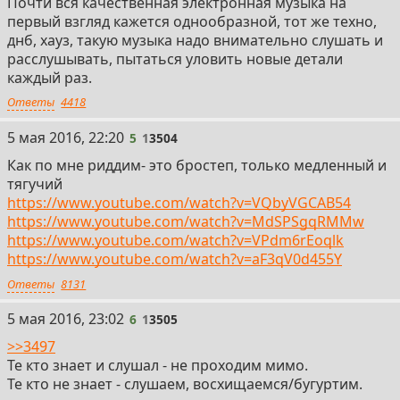
Почти вся качественная электронная музыка на
первый взгляд кажется однообразной, тот же техно,
днб, хауз, такую музыка надо внимательно слушать и
расслушывать, пытаться уловить новые детали
каждый раз.
Ответы
4418
5
5 мая 2016, 22:20
5
1
3504
Как по мне риддим- это бростеп, только медленный и
тягучий
https://www.youtube.com/watch?v=VQbyVGCAB54
https://www.youtube.com/watch?v=MdSPSgqRMMw
https://www.youtube.com/watch?v=VPdm6rEoqlk
https://www.youtube.com/watch?v=aF3qV0d455Y
Ответы
8131
6
5 мая 2016, 23:02
6
1
3505
>>3497
Те кто знает и слушал - не проходим мимо.
Те кто не знает - слушаем, восхищаемся/бугуртим.