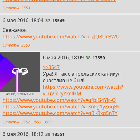
Ответы
3553
37
6 мая 2016, 18:04
37
1
3549
Свежачок
https://www.youtube.com/watch?v=rizJQ8UrBWU
Ответы
3553
38
6 мая 2016, 18:09
38
1
3550
>>3547
Ура! Я так с апрельских каникул
счастлив не был!
https://www.youtube.com/watch?
v=uV6UyYkclHM
49 Кб, 1200x1200
https://www.youtube.com/watch?v=qfbjG4YJr-Q
https://www.youtube.com/watch?v=XnFg1yZuqBk
https://www.youtube.com/watch?v=qBi-Bxq5nTY
Ответы
3552
3553
3555
39
6 мая 2016, 18:12
39
1
3551