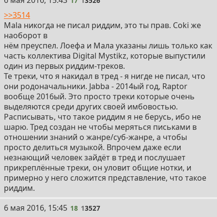
6 мая 2016, 15:43
17
1
3526
>>3514
Mala никогда не писал риддим, это ты прав. Coki же
наоборот в
нём преуспел. Лоефа и Мала указаны лишь только как
часть коллектива Digital Mystikz, которые выпустили
один из первых риддим-треков.
Те треки, что я накидал в тред - я нигде не писал, что
они родоначальники. Jabba - 2014ый год, Raptor
вообще 2016ый. Это просто треки которые очень
выделяются среди других своей имбовостью.
Расписывать, что такое риддим я не берусь, ибо не
шарю. Тред создан не чтобы меряться письками в
отношении знаний о жанре/суб-жанре, а чтобы
просто делиться музыкой. Впрочем даже если
незнающий человек зайдёт в тред и послушает
прикреплённые треки, он уловит общие нотки, и
примерно у него сложится представление, что такое
риддим.
18
6 мая 2016, 15:45
18
1
3527