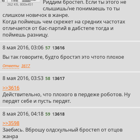
Риддим бростеп. Если ты этого не
262 Кб, 800x451
слышишь/не понимаешь то ты
слишком новичок в жанре.
Когда поймешь чем скрежет на средних частотах
отличается от бас-партий в дабстепе тогда и
поймешь разницу.
57
8 мая 2016, 03:06
57
1
3616
Вы так говорите, будто бростэп это чтото плохое
Ответы
3617
58
8 мая 2016, 03:53
58
1
3617
>>3616
Действительно, что плохого в пердеже роботов. Ну
пердят себе и пусть пердят.
59
8 мая 2016, 04:18
59
1
3618
>>3598
Заебись. Вброшу олдскульный бростеп от отцов
жанра