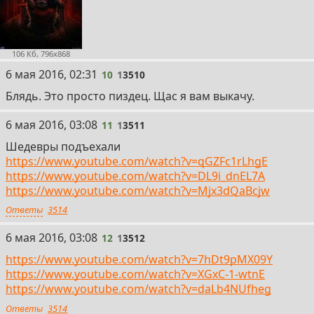
106 Кб, 796x868
10
6 мая 2016, 02:31
10
1
3510
Блядь. Это просто пиздец. Щас я вам выкачу.
11
6 мая 2016, 03:08
11
1
3511
Шедевры подъехали
https://www.youtube.com/watch?v=qGZFc1rLhgE
https://www.youtube.com/watch?v=DL9i_dnEL7A
https://www.youtube.com/watch?v=Mjx3dQaBcjw
Ответы
3514
12
6 мая 2016, 03:08
12
1
3512
https://www.youtube.com/watch?v=7hDt9pMX09Y
https://www.youtube.com/watch?v=XGxC-1-wtnE
https://www.youtube.com/watch?v=daLb4NUfheg
Ответы
3514