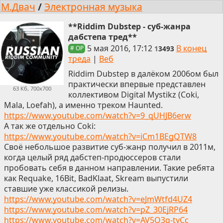
М.Двач
/
Электронная музыка
**Riddim Dubstep - суб-жанра
дабстепа тред**
5 мая 2016, 17:12
В конец
1
3493
# OP
треда
|
Веб
Riddim Dubstep в далёком 2006ом был
практически впервые представлен
63 Кб, 700x700
коллективом Digital Mystikz (Coki,
Mala, Loefah), а именно треком Haunted.
https://www.youtube.com/watch?v=9_qUHJB6erw
А так же отдельно Coki:
https://www.youtube.com/watch?v=iCm1BEgQTW8
Своё небольшое развитие суб-жанр получил в 2011м,
когда целый ряд дабстеп-продюссеров стали
пробовать себя в данном направлении. Такие ребята
как Requake, 16Bit, BadKlaat, Skream выпустили
ставшие уже классикой релизы.
https://www.youtube.com/watch?v=eJmWtfd4UZ4
https://www.youtube.com/watch?v=pZ_30EjRP64
https://www.youtube.com/watch?v=AV5Q3g-tyCc