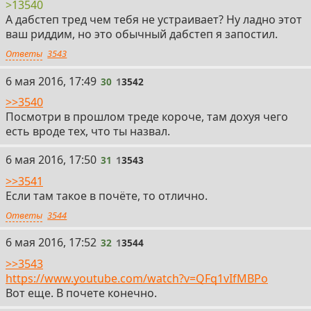
>13540
А дабстеп тред чем тебя не устраивает? Ну ладно этот
ваш риддим, но это обычный дабстеп я запостил.
Ответы
3543
30
6 мая 2016, 17:49
30
1
3542
>>3540
Посмотри в прошлом треде короче, там дохуя чего
есть вроде тех, что ты назвал.
31
6 мая 2016, 17:50
31
1
3543
>>3541
Если там такое в почёте, то отлично.
Ответы
3544
32
6 мая 2016, 17:52
32
1
3544
>>3543
https://www.youtube.com/watch?v=QFq1vIfMBPo
Вот еще. В почете конечно.