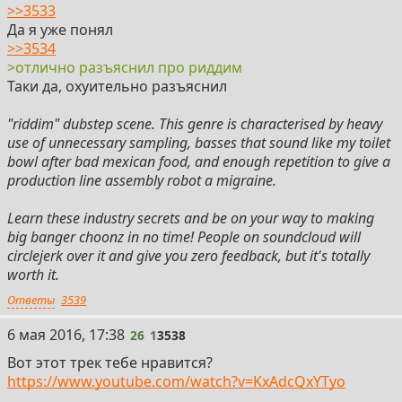
>>3533
Да я уже понял
>>3534
>отлично разъяснил про риддим
Таки да, охуительно разъяснил
"riddim" dubstep scene. This genre is characterised by heavy
use of unnecessary sampling, basses that sound like my toilet
bowl after bad mexican food, and enough repetition to give a
production line assembly robot a migraine.
Learn these industry secrets and be on your way to making
big banger choonz in no time! People on soundcloud will
circlejerk over it and give you zero feedback, but it's totally
worth it.
Ответы
3539
26
6 мая 2016, 17:38
26
1
3538
Вот этот трек тебе нравится?
https://www.youtube.com/watch?v=KxAdcQxYTyo