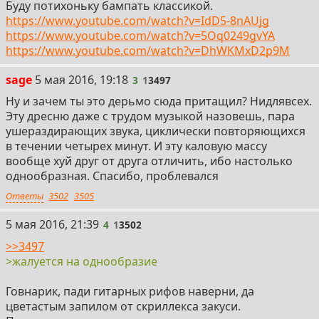
Буду потихоньку бампать классикой.
https://www.youtube.com/watch?v=IdD5-8nAUjg
https://www.youtube.com/watch?v=5Oq0249gvYA
https://www.youtube.com/watch?v=DhWKMxD2p9M
3
sage
5 мая 2016, 19:18
3
1
3497
Ну и зачем ты это дерьмо сюда притащил? Нидлявсех.
Эту дресню даже с трудом музыкой назовешь, пара
ушераздирающих звука, циклически повторяющихся
в течении четырех минут. И эту каловую массу
вообще хуй друг от друга отличить, ибо настолько
однообразная. Спасибо, проблевался
Ответы
3502
3505
4
5 мая 2016, 21:39
4
1
3502
>>3497
>жалуется на однообразие
Говнарик, пади гитарных рифов наверни, да
цветастым запилом от скриллекса закуси.