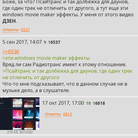
Боже, за что? Псайтранс и так долбежка для даунов,
где один трек не отличить от другого, а тут еще эти
windows movie maker эффекты. У меня от этого видео
ДЗЕН
.
Ответы
6537
9
5 сен 2017, 14:07
9
1
6537
>>6536
>эти windows movie maker эффекты
Вряд ли сам Радиотранс имеет к этому отношение.
>Псайтранс и так долбежка для даунов, где один трек
не отличить от другого
Что-то мне подсказывает, что в данном случае не в
музыке дело, а в слушателе.
10
17 окт 2017, 17:00
10
1
6818
Ответы
6913
273 Кб, 601x502