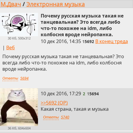
М.Двач
/
Электронная музыка
Почему русская музыка такая не
танцевальная? Это всегда либо
что-то похожее на idm, либо
колбосня вроде нейропанка.
30 Кб, 500x312
10 дек 2016, 14:35
В конец треда
1
5692
|
Веб
Почему русская музыка такая не танцевальная? Это
всегда либо что-то похожее на idm, либо колбосня
вроде нейропанка.
Ответы
5694
2
10 дек 2016, 17:29
2
1
5694
>>5692 (OP)
Какая страна, такая и музыка
Ответы
5740
36 Кб, 604x604