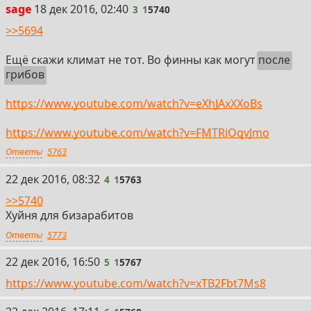
3
sage
18 дек 2016, 02:40
3
1
5740
>>5694
Ещё скажи климат не тот. Во финны как могут
после
грибов
https://www.youtube.com/watch?v=eXhJAxXXoBs
https://www.youtube.com/watch?v=FMTRiOqvJmo
Ответы
5763
4
22 дек 2016, 08:32
4
1
5763
>>5740
Хуйня для бизарабитов
Ответы
5773
5
22 дек 2016, 16:50
5
1
5767
https://www.youtube.com/watch?v=xTB2Fbt7Ms8