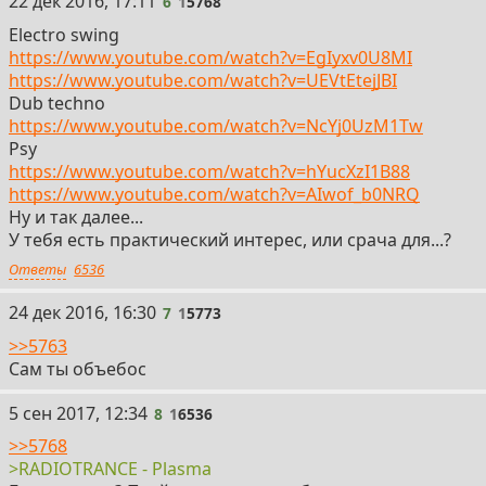
6
22 дек 2016, 17:11
6
1
5768
Electro swing
https://www.youtube.com/watch?v=EgIyxv0U8MI
https://www.youtube.com/watch?v=UEVtEtejJBI
Dub techno
https://www.youtube.com/watch?v=NcYj0UzM1Tw
Psy
https://www.youtube.com/watch?v=hYucXzI1B88
https://www.youtube.com/watch?v=AIwof_b0NRQ
Ну и так далее...
У тебя есть практический интерес, или срача для...?
Ответы
6536
7
24 дек 2016, 16:30
7
1
5773
>>5763
Сам ты объебос
8
5 сен 2017, 12:34
8
1
6536
>>5768
>RADIOTRANCE - Plasma