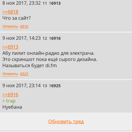
11
8 ноя 2017, 23:32
11
1
6913
>>6818
Что за сайт?
Ответы
6916
12
9 ноя 2017, 14:23
12
1
6916
>>6913
Абу пилит онлайн-радио для электрача.
Это скриншот пока ещё сырого дизайна.
Называться будет di.fm
Ответы
6925
13
9 ноя 2017, 23:14
13
1
6925
>>6916
> trap
Нуебана
Обновить тред