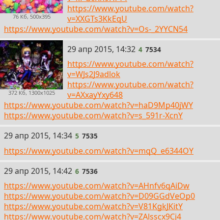
https://www.youtube.com/watch?
76 Кб, 500x395
v=XXGTs3KkEqU
https://www.youtube.com/watch?v=Os-_2YYCN54
4
29 апр 2015, 14:32
4
7534
https://www.youtube.com/watch?
v=WJs2J9adlok
https://www.youtube.com/watch?
372 Кб, 1300x1025
v=AXxayYxy648
https://www.youtube.com/watch?v=haD9Mp40jWY
https://www.youtube.com/watch?v=s_591r-XcnY
5
29 апр 2015, 14:34
5
7535
https://www.youtube.com/watch?v=mqQ_e6344OY
6
29 апр 2015, 14:42
6
7536
https://www.youtube.com/watch?v=AHnfv6qAiDw
https://www.youtube.com/watch?v=D09GGdVeOp0
https://www.youtube.com/watch?v=V81KgkJKitY
https://www.youtube.com/watch?v=ZAlsscx9Cj4