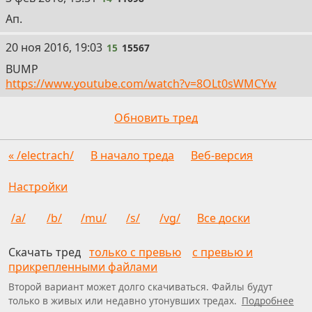
Ап.
15
20 ноя 2016, 19:03
15
15567
BUMP
https://www.youtube.com/watch?v=8OLt0sWMCYw
Обновить тред
« /electrach/
В начало треда
Веб-версия
Настройки
/a/
/b/
/mu/
/s/
/vg/
Все доски
Скачать тред
только с превью
с превью и
прикрепленными файлами
Второй вариант может долго скачиваться. Файлы будут
только в живых или недавно утонувших тредах.
Подробнее