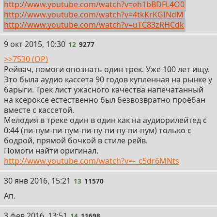
http://www.youtube.com/watch?v=eh1bBDFL4O0
http://www.youtube.com/watch?v=4tkKrKGINdM
http://www.youtube.com/watch?v=uTC83zRHCdk
12
9 окт 2015, 10:30
12
9277
>>7530 (OP)
Рейвач, помоги опознать один трек. Уже 100 лет ищу.
Это была аудио кассета 90 годов купленная на рынке у
барыги. Трек лист ужасного качества напечатанный
на ксероксе естественно был безвозвратно проёбан
вместе с кассетой.
Мелодия в треке один в один как на аудиорилейтед с
0:44 (пи-пум-пи-пум-пи-пу-пи-пу-пи-пум) только с
бодрой, прямой бочкой в стиле рейв.
Помоги найти оригинал.
http://www.youtube.com/watch?v=-_c5dr6MNts
13
30 янв 2016, 15:21
13
11570
Ап.
14
3 фев 2016, 13:51
14
11698