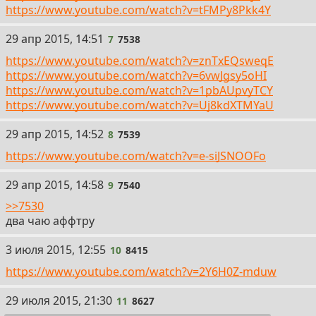
https://www.youtube.com/watch?v=tFMPy8Pkk4Y
7
29 апр 2015, 14:51
7
7538
https://www.youtube.com/watch?v=znTxEQsweqE
https://www.youtube.com/watch?v=6vwJgsy5oHI
https://www.youtube.com/watch?v=1pbAUpvyTCY
https://www.youtube.com/watch?v=Uj8kdXTMYaU
8
29 апр 2015, 14:52
8
7539
https://www.youtube.com/watch?v=e-siJSNOOFo
9
29 апр 2015, 14:58
9
7540
>>7530
два чаю аффтру
10
3 июля 2015, 12:55
10
8415
https://www.youtube.com/watch?v=2Y6H0Z-mduw
11
29 июля 2015, 21:30
11
8627