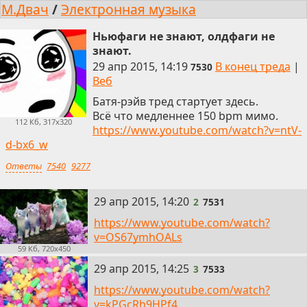
М.Двач
/
Электронная музыка
Ньюфаги не знают, олдфаги не
знают.
29 апр 2015, 14:19
В конец треда
|
7530
Веб
Батя-рэйв тред стартует здесь.
Всё что медленнее 150 bpm мимо.
112 Кб, 317x320
https://www.youtube.com/watch?v=ntV-
d-bx6_w
Ответы
7540
9277
2
29 апр 2015, 14:20
2
7531
https://www.youtube.com/watch?
v=OS67ymhOALs
59 Кб, 720x450
3
29 апр 2015, 14:25
3
7533
https://www.youtube.com/watch?
v=kPGcRh9HPf4