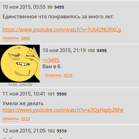
99
10 ноя 2015, 05:55
99
9495
Единственное что понравилось за много лет.
https://www.youtube.com/watch?v=1Ut42NURXCg
Ответы
9498
100
10 ноя 2015, 21:19
100
9498
>>9495
Вам в б.
Ответы
9519
10 Кб, 229x220
101
11 ноя 2015, 10:41
101
9500
Умели же делать
https://www.youtube.com/watch?v=a3QyHqdy2Mw
Ответы
9519
102
12 ноя 2015, 21:05
102
9516