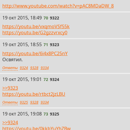
http://www.youtube.com/watch?v=pAC8MDaDW_8
70
19 окт 2015, 18:49
70
9322
https://youtu.be/vxqmoVSf55k
https://youtu.be/G2gzzvrxcy0
71
19 окт 2015, 18:55
71
9323
https://youtu.be/6i4x8PC25nY
Освятил.
Ответы
9324
9328
9334
72
19 окт 2015, 19:01
72
9324
>>9323
https://youtu.be/rtbct2jzLBU
Ответы
9325
9328
9334
73
19 окт 2015, 19:08
73
9325
>>9324
https://youtu.be/0kkbYuYhZBw