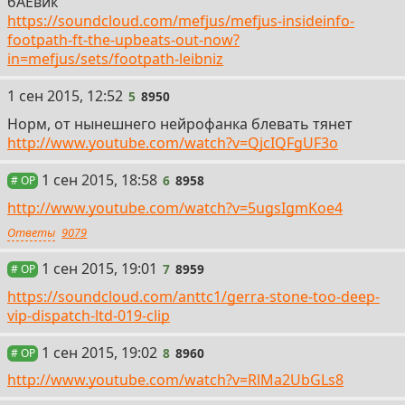
бАЕвик
https://soundcloud.com/mefjus/mefjus-insideinfo-
footpath-ft-the-upbeats-out-now?
in=mefjus/sets/footpath-leibniz
5
1 сен 2015, 12:52
5
8950
Норм, от нынешнего нейрофанка блевать тянет
http://www.youtube.com/watch?v=QjcIQFgUF3o
6
1 сен 2015, 18:58
6
8958
# OP
http://www.youtube.com/watch?v=5ugsIgmKoe4
Ответы
9079
7
1 сен 2015, 19:01
7
8959
# OP
https://soundcloud.com/anttc1/gerra-stone-too-deep-
vip-dispatch-ltd-019-clip
8
1 сен 2015, 19:02
8
8960
# OP
http://www.youtube.com/watch?v=RlMa2UbGLs8