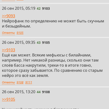
42
26 сен 2015, 05:19
42
9103
>>9093
Нейрофанк по определению не может быть скучным
и безыдейным.
Ответы
9105
43
26 сен 2015, 09:35
43
9105
>>9103
Ещё как может. Всякие мефьюсы с билайнами,
например. Нет никакой разницы, сколько они там
слоёв басса накрутили, треки-то в итоге говно,
которое сразу забывается. По сравнению со старым
нейро это всё как земля.
Ответы
9108
9111
44
26 сен 2015, 13:20
44
9108
>>9105