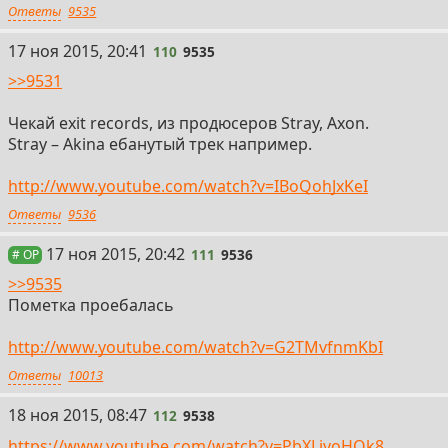
Ответы
9535
110
17 ноя 2015, 20:41
110
9535
>>9531
Чекай exit records, из продюсеров Stray, Axon.
Stray – Akina ебанутый трек например.
http://www.youtube.com/watch?v=IBoQohJxKeI
Ответы
9536
111
17 ноя 2015, 20:42
111
9536
# OP
>>9535
Пометка проебалась
http://www.youtube.com/watch?v=G2TMvfnmKbI
Ответы
10013
112
18 ноя 2015, 08:47
112
9538
https://www.youtube.com/watch?v=PbXLivoHOk8