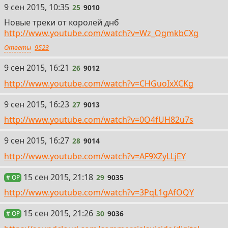
25
9 сен 2015, 10:35
25
9010
Новые треки от королей днб
http://www.youtube.com/watch?v=Wz_OgmkbCXg
Ответы
9523
26
9 сен 2015, 16:21
26
9012
http://www.youtube.com/watch?v=CHGuoIxXCKg
27
9 сен 2015, 16:23
27
9013
http://www.youtube.com/watch?v=0Q4fUH82u7s
28
9 сен 2015, 16:27
28
9014
http://www.youtube.com/watch?v=AF9XZyLLjEY
29
15 сен 2015, 21:18
29
9035
# OP
http://www.youtube.com/watch?v=3PqL1gAfOQY
30
15 сен 2015, 21:26
30
9036
# OP