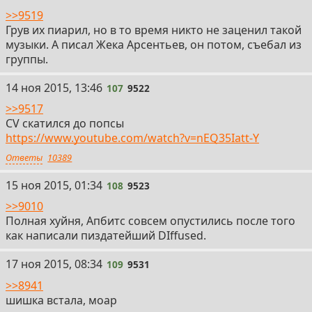
>>9519
Грув их пиарил, но в то время никто не заценил такой
музыки. А писал Жека Арсентьев, он потом, съебал из
группы.
107
14 ноя 2015, 13:46
107
9522
>>9517
CV скатился до попсы
https://www.youtube.com/watch?v=nEQ35Iatt-Y
Ответы
10389
108
15 ноя 2015, 01:34
108
9523
>>9010
Полная хуйня, Апбитс совсем опустились после того
как написали пиздатейший DIffused.
109
17 ноя 2015, 08:34
109
9531
>>8941
шишка встала, моар