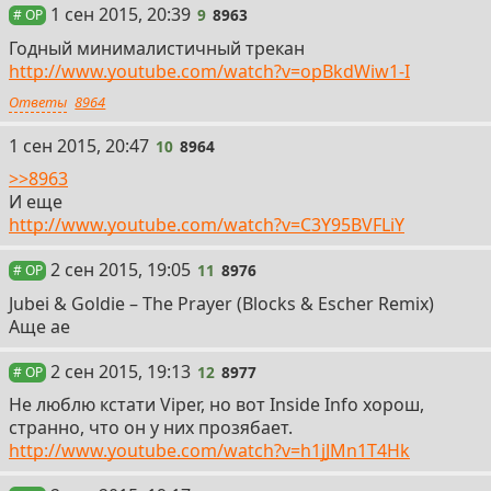
9
1 сен 2015, 20:39
9
8963
# OP
Годный минималистичный трекан
http://www.youtube.com/watch?v=opBkdWiw1-I
Ответы
8964
10
1 сен 2015, 20:47
10
8964
>>8963
И еще
http://www.youtube.com/watch?v=C3Y95BVFLiY
11
2 сен 2015, 19:05
11
8976
# OP
Jubei & Goldie – The Prayer (Blocks & Escher Remix)
Аще ае
12
2 сен 2015, 19:13
12
8977
# OP
Не люблю кстати Viper, но вот Inside Info хорош,
странно, что он у них прозябает.
http://www.youtube.com/watch?v=h1jJMn1T4Hk