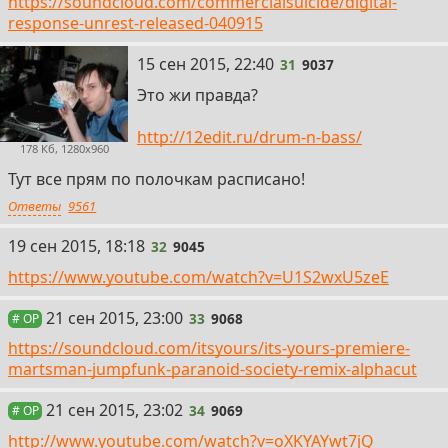
https://soundcloud.com/commercialsuicide/digital-
response-unrest-released-040915
31
15 сен 2015, 22:40
31
9037
Это жи правда?
http://12edit.ru/drum-n-bass/
178 Кб, 1280x960
Тут все прям по полочкам расписано!
Ответы
9561
32
19 сен 2015, 18:18
32
9045
https://www.youtube.com/watch?v=U1S2wxU5zeE
33
21 сен 2015, 23:00
33
9068
# OP
https://soundcloud.com/itsyours/its-yours-premiere-
martsman-jumpfunk-paranoid-society-remix-alphacut
34
21 сен 2015, 23:02
34
9069
# OP
http://www.youtube.com/watch?v=oXKYAYwt7jQ