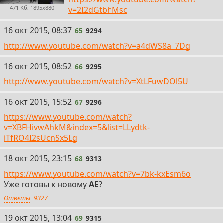
471 Кб, 1895x880
v=2I2dGtbhMsc
65
16 окт 2015, 08:37
65
9294
http://www.youtube.com/watch?v=a4dWS8a_7Dg
66
16 окт 2015, 08:52
66
9295
http://www.youtube.com/watch?v=XtLFuwDOl5U
67
16 окт 2015, 15:52
67
9296
https://www.youtube.com/watch?
v=XBFHivwAhkM&index=5&list=LLydtk-
iTfRO4I2sUcnSx5Lg
68
18 окт 2015, 23:15
68
9313
https://www.youtube.com/watch?v=7bk-kxEsm6o
Уже готовы к новому
АЕ
?
Ответы
9327
69
19 окт 2015, 13:04
69
9315