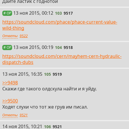
Дайте ластик с годнотой
103
13 ноя 2015, 00:12
103
9517
# OP
https://soundcloud.com/phace/phace-current-value-
wild-thing
Ответы
9522
104
13 ноя 2015, 00:19
104
9518
# OP
https://soundcloud.com/cern/mayhem-cern-hydraulic-
dispatch-dubs
105
13 ноя 2015, 16:35
105
9519
>>9498
Скажи где такого олдскула найти и я уйду.
>>9500
Ходят слухи что тот же грув им писал.
Ответы
9521
106
14 ноя 2015, 10:21
106
9521