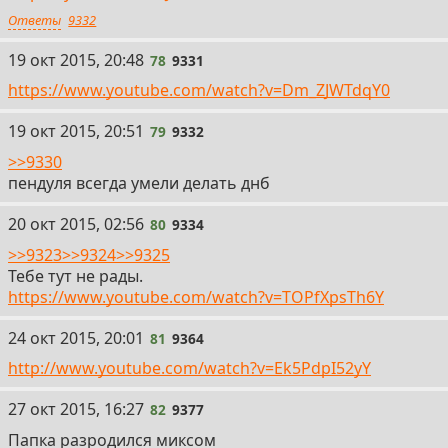
Ответы
9332
78
19 окт 2015, 20:48
78
9331
https://www.youtube.com/watch?v=Dm_ZJWTdqY0
79
19 окт 2015, 20:51
79
9332
>>9330
пендуля всегда умели делать днб
80
20 окт 2015, 02:56
80
9334
>>9323
>>9324
>>9325
Тебе тут не рады.
https://www.youtube.com/watch?v=TOPfXpsTh6Y
81
24 окт 2015, 20:01
81
9364
http://www.youtube.com/watch?v=Ek5PdpI52yY
82
27 окт 2015, 16:27
82
9377
Папка разродился миксом