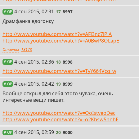
17
4 сен 2015, 02:31
17
8997
# OP
Драмфанка вдогонку
http://www.youtube.com/watch?v=AFl3nc7JPiA
http://www.youtube.com/watch?v=A0BwP8OLapE
Ответы
13173
18
4 сен 2015, 02:36
18
8998
# OP
http://www.youtube.com/watch?v=TyY664Vcg_w
19
4 сен 2015, 02:42
19
8999
# OP
Вообще открыл для себя этого чувака, очень
интересные вещи пишет.
http://www.youtube.com/watch?v=OoIstveoDec
http://www.youtube.com/watch?v=o2Kbsw5nnhE
20
4 сен 2015, 02:59
20
9000
# OP