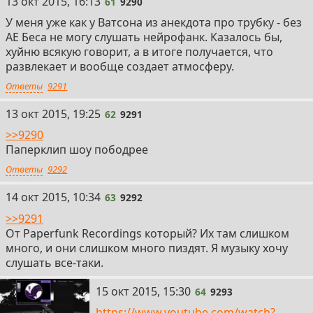
61
13 окт 2015, 16:13
61
9290
У меня уже как у Ватсона из анекдота про трубку - без
АЕ Беса не могу слушать нейрофанк. Казалось бы,
хуйню всякую говорит, а в итоге получается, что
развлекает и вообще создает атмосферу.
Ответы
9291
62
13 окт 2015, 19:25
62
9291
>>9290
Паперклип шоу пободрее
Ответы
9292
63
14 окт 2015, 10:34
63
9292
>>9291
От Paperfunk Recordings который? Их там слишком
много, и они слишком много пиздят. Я музыку хочу
слушать все-таки.
64
15 окт 2015, 15:30
64
9293
https://www.youtube.com/watch?