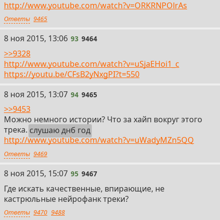
http://www.youtube.com/watch?v=ORKRNPOlrAs
Ответы
9465
93
8 ноя 2015, 13:06
93
9464
>>9328
http://www.youtube.com/watch?v=uSjaEHoi1_c
https://youtu.be/CFsB2yNxgPI?t=550
94
8 ноя 2015, 13:07
94
9465
>>9453
Можно немного истории? Что за хайп вокруг этого
трека.
слушаю днб год
http://www.youtube.com/watch?v=uWadyMZn5QQ
Ответы
9469
95
8 ноя 2015, 15:07
95
9467
Где искать качественные, впирающие, не
кастрюльные нейрофанк треки?
Ответы
9470
9488