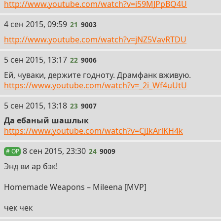
http://www.youtube.com/watch?v=i59MJPpBQ4U
21
4 сен 2015, 09:59
21
9003
http://www.youtube.com/watch?v=jNZ5VavRTDU
22
5 сен 2015, 13:17
22
9006
Ей, чуваки, держите годноту. Драмфанк вживую.
https://www.youtube.com/watch?v=_2i_Wf4uUtU
23
5 сен 2015, 13:18
23
9007
Да ебаный шашлык
https://www.youtube.com/watch?v=CjIkArlKH4k
24
8 сен 2015, 23:30
24
9009
# OP
Энд ви ар бэк!
Homemade Weapons – Mileena [MVP]
чек чек