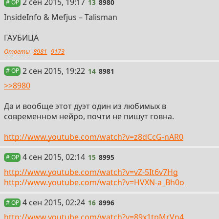
13
2 сен 2015, 19:17
13
8980
# OP
InsideInfo & Mefjus – Talisman
ГАУБИЦА
Ответы
8981
9173
14
2 сен 2015, 19:22
14
8981
# OP
>>8980
Да и вообще этот дуэт один из любимых в
современном нейро, почти не пишут говна.
http://www.youtube.com/watch?v=z8dCcG-nAR0
15
4 сен 2015, 02:14
15
8995
# OP
http://www.youtube.com/watch?v=vZ-5It6v7Hg
http://www.youtube.com/watch?v=HVXN-a_Bh0o
16
4 сен 2015, 02:24
16
8996
# OP
http://www.youtube.com/watch?v=89x1tpMrVn4