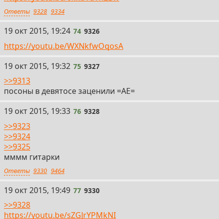
Ответы
9328
9334
74
19 окт 2015, 19:24
74
9326
https://youtu.be/WXNkfwOqosA
75
19 окт 2015, 19:32
75
9327
>>9313
посоны в девятосе заценили =АЕ=
76
19 окт 2015, 19:33
76
9328
>>9323
>>9324
>>9325
мммм гитарки
Ответы
9330
9464
77
19 окт 2015, 19:49
77
9330
>>9328
https://youtu.be/sZGJrYPMkNI