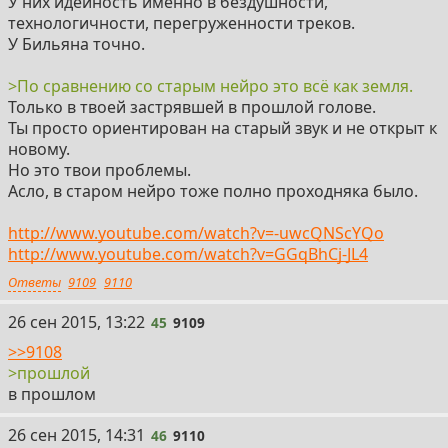
У них идейность именно в бездушности,
технологичности, перегруженности треков.
У Бильяна точно.
>По сравнению со старым нейро это всё как земля.
Только в твоей застрявшей в прошлой голове.
Ты просто ориентирован на старый звук и не открыт к
новому.
Но это твои проблемы.
Асло, в старом нейро тоже полно проходняка было.
http://www.youtube.com/watch?v=-uwcQNScYQo
http://www.youtube.com/watch?v=GGqBhCj-JL4
Ответы
9109
9110
45
26 сен 2015, 13:22
45
9109
>>9108
>прошлой
в прошлом
46
26 сен 2015, 14:31
46
9110