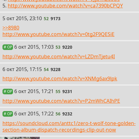
5.
http://www.youtube.com/watch?v=ca7390bCPQY
52
5 окт 2015, 23:10
52
9173
>>8980
http://www.youtube.com/watch?v=0tg2F9QESiE
53
6 окт 2015, 17:03
53
9220
# OP
http://www.youtube.com/watch?v=LZDmTjetu4I
54
6 окт 2015, 17:15
54
9228
http://www.youtube.com/watch?v=XNMg6ax9lpk
55
6 окт 2015, 17:21
55
9231
# OP
http://www.youtube.com/watch?v=P2mWhCAIhPE
56
6 окт 2015, 17:22
56
9232
# OP
https://soundcloud.com/anttc1/zero-t-wolf-tone-golden-
section-album-dispatch-recordings-clip-out-now