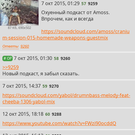
57
7 окт 2015, 01:29
57
9259
Охуенный подкаст от Amoss.
Впрочем, как и всегда
87 Кб, 690x502
https://soundcloud.com/amoss/craniu
m-session-015-homemade-weapons-guestmix
Ответы
9260
58
7 окт 2015, 01:30
58
9260
# OP
>>9259
Новый подкаст, я забыл сказать.
59
7 окт 2015, 14:37
59
9270
https://soundcloud.com/yabol/drumnbass-melody-feat-
cheeba-1306-yabol-mix
60
12 окт 2015, 18:18
60
9288
https://www.youtube.com/watch?v=FWzi90ocddQ