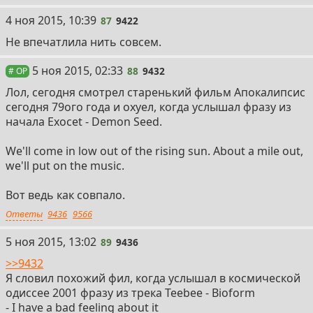
87
4 ноя 2015, 10:39
87
9422
Не впечатлила нить совсем.
88
5 ноя 2015, 02:33
88
9432
# OP
Лол, сегодня смотрел старенький фильм Апокалипсис
сегодня 79ого года и охуел, когда услышал фразу из
начала Exocet - Demon Seed.
We'll come in low out of the rising sun. About a mile out,
we'll put on the music.
Вот ведь как совпало.
Ответы
9436
9566
89
5 ноя 2015, 13:02
89
9436
>>9432
Я словил похожий фил, когда услышал в космической
одиссее 2001 фразу из трека Teebee - Bioform
- I have a bad feeling about it