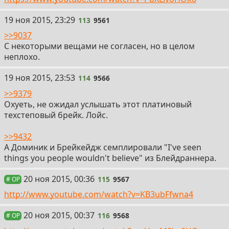
113
19 ноя 2015, 23:29
113
9561
>>9037
С некоторыми вещами не согласен, но в целом
неплохо.
114
19 ноя 2015, 23:53
114
9566
>>9379
Охуеть, не ожидал услышать этот платиновый
техстеповый брейк. Лойс.
>>9432
А Доминик и Брейкейдж семплировали "I've seen
things you people wouldn't believe" из Блейдраннера.
115
20 ноя 2015, 00:36
115
9567
# OP
http://www.youtube.com/watch?v=KB3ubFfwna4
116
20 ноя 2015, 00:37
116
9568
# OP