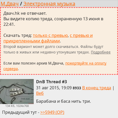
М.Двач
/
Электронная музыка
Двач.hk не отвечает.
Вы видите копию треда, сохраненную 13 июня в
22:41.
Скачать тред
:
только с превью
,
с превью и
прикрепленными файлами
.
Второй вариант может долго скачиваться. Файлы будут
только в живых или недавно утонувших тредах.
Подробнее
Если вам полезен архив М.Двача,
пожертвуйте на оплату
сервера
.
DnB Thread #3
31 авг 2015, 19:09
В конец треда
|
8933
Веб
Барабана и баса нить три.
134 Кб, 1024x768
Предыдущий тут -
>>5949 (OP)