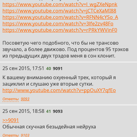
https://www.youtube.com/watch?v=l_wgZXeNpnk
https://www.youtube.com/watch?v=jCTCeXaMI88
https://www.youtube.com/watch?v=RFNN4cYSo_A
https://www.youtube.com/watch?v=3lfe2zv48Fo
https://www.youtube.com/watch?v=rPRkYWVinF0
Посоветую чего подобного, что бы не трансово
звучало, а более движово. Под процентов 95 трэков
из предыдущих двух трэдов меня в сон клонит.
40
25 сен 2015, 17:51
40
9091
К вашему вниманию охуенный трек, который я
зациклил и слушаю уже вторые сутки.
http://www.youtube.com/watch?v=ppOuXY7qfEo
Ответы
9093
41
25 сен 2015, 18:58
41
9093
>>9091
Обычная скучная безыдейная нейруха
Ответы
9103