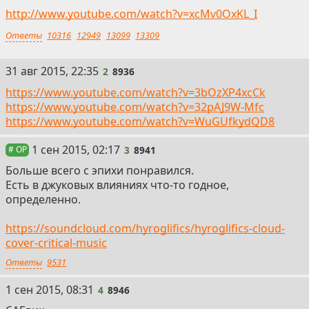
http://www.youtube.com/watch?v=xcMv0OxKL_I
Ответы
10316
12949
13099
13309
2
31 авг 2015, 22:35
2
8936
https://www.youtube.com/watch?v=3bOzXP4xcCk
https://www.youtube.com/watch?v=32pAJ9W-Mfc
https://www.youtube.com/watch?v=WuGUfkydQD8
3
1 сен 2015, 02:17
3
8941
# OP
Больше всего с эпихи понравился.
Есть в джуковых влияниях что-то годное,
определенно.
https://soundcloud.com/hyroglifics/hyroglifics-cloud-
cover-critical-music
Ответы
9531
4
1 сен 2015, 08:31
4
8946