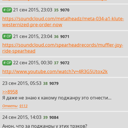
35
21 сен 2015, 23:03
35
9070
# OP
https://soundcloud.com/metalheadz/meta-034-a1-klute-
westernized-pre-order-now
36
21 сен 2015, 23:04
36
9071
# OP
https://soundcloud.com/spearheadrecords/muffler-joy-
ride-spearhead
37
22 сен 2015, 00:30
37
9072
# OP
http://www.youtube.com/watch?v=4R3G5Utox2k
38
23 сен 2015, 05:53
38
9079
>>8958
Я даже не знаю к какому поджанру это отнести...
Ответы
9113
39
24 сен 2015, 14:03
39
9084
Анон, что за поджанры у этих трэков?