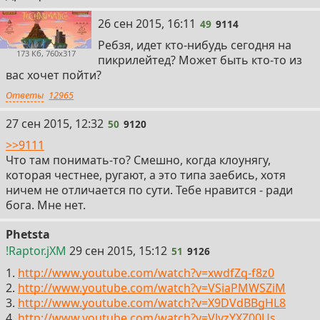
49
26 сен 2015, 16:11
49
9114
Ребзя, идет кто-нибудь сегодня на
173 Кб, 760x317
пикрилейтед? Может быть кто-то из
вас хочет пойти?
Ответы
12965
50
27 сен 2015, 12:32
50
9120
>>9111
Что там понимать-то? Смешно, когда клоунягу,
которая честнее, ругают, а это типа заебись, хотя
ничем не отличается по сути. Тебе нравится - ради
бога. Мне нет.
Phetsta
51
!Raptor.jXM
29 сен 2015, 15:12
51
9126
1.
http://www.youtube.com/watch?v=xwdfZq-f8z0
2.
http://www.youtube.com/watch?v=VSiaPMWSZiM
3.
http://www.youtube.com/watch?v=X9DVdBBgHL8
4.
http://www.youtube.com/watch?v=VJyzYXZ00Us