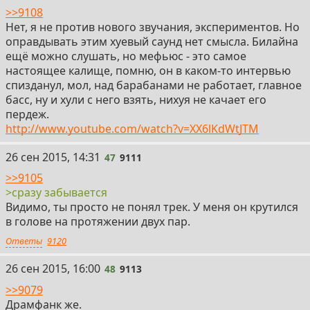
>>9108
Нет, я не против нового звучания, экспериментов. Но
оправдывать этим хуевый саунд нет смысла. Билайна
ещё можно слушать, но мефьюс - это самое
настоящее калище, помню, он в каком-то интервью
спизданул, мол, над барабанами не работает, главное
басс, ну и хули с него взять, нихуя не качает его
пердеж.
http://www.youtube.com/watch?v=XX6lKdWtJTM
47
26 сен 2015, 14:31
47
9111
>>9105
>сразу забывается
Видимо, ты просто не понял трек. У меня он крутился
в голове на протяжении двух пар.
Ответы
9120
48
26 сен 2015, 16:00
48
9113
>>9079
Драмфанк же.