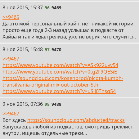
96
8 ноя 2015, 15:37
96
9469
>>9465
Да это мой персональный хайп, нет никакой истории,
просто еще года 2-3 назад услышал в подкасте от
Хайва и так и ждал релиза, уже не верил, что случится.
97
8 ноя 2015, 15:48
97
9470
>>9467
https://www.youtube.com/watch?v=ASk922uyy54
https://www.youtube.com/watch?v=0tg2F9QESiE
https://soundcloud.com/kosenprod/picota-kumbh-
transilvania-original-mix-out-october-5th
https://www.youtube.com/watch?v=uSjJ0Thsg54
98
9 ноя 2015, 07:36
98
9488
>>9467
Вот здесь
https://soundcloud.com/abducted/tracks
Запускаешь любой из подкастов, смотришь треклист
внутри, ищешь отдельные треки...