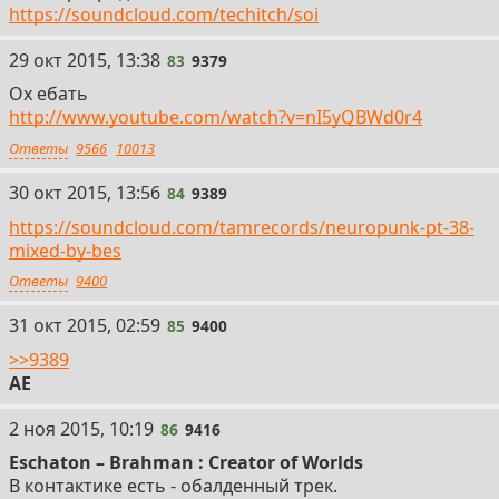
https://soundcloud.com/techitch/soi
83
29 окт 2015, 13:38
83
9379
Ох ебать
http://www.youtube.com/watch?v=nI5yQBWd0r4
Ответы
9566
10013
84
30 окт 2015, 13:56
84
9389
https://soundcloud.com/tamrecords/neuropunk-pt-38-
mixed-by-bes
Ответы
9400
85
31 окт 2015, 02:59
85
9400
>>9389
AE
86
2 ноя 2015, 10:19
86
9416
Eschaton – Brahman : Creator of Worlds
В контактике есть - обалденный трек.