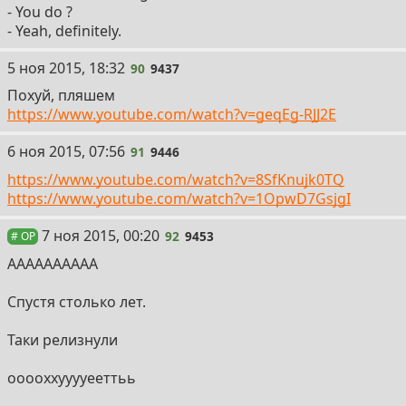
- You do ?
- Yeah, definitely.
90
5 ноя 2015, 18:32
90
9437
Похуй, пляшем
https://www.youtube.com/watch?v=geqEg-RJJ2E
91
6 ноя 2015, 07:56
91
9446
https://www.youtube.com/watch?v=8SfKnujk0TQ
https://www.youtube.com/watch?v=1OpwD7GsjgI
92
7 ноя 2015, 00:20
92
9453
# OP
АААААААААА
Спустя столько лет.
Таки релизнули
ооооххууууееттьь