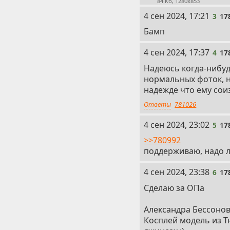
84 Кб, 1280x853
3
4 сен 2024, 17:21
3
1
7
Бамп
4
4 сен 2024, 17:37
4
1
7
Надеюсь когда-нибуд
нормальных фоток, ни
надежде что ему сои
Ответы
781026
5
4 сен 2024, 23:02
5
1
7
>>780992
поддерживаю, надо 
6
4 сен 2024, 23:38
6
1
7
Сделаю за ОПа
Александра Бессонов
Косплей модель из Тю