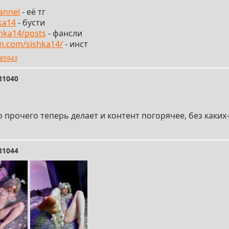
annel
- её тг
hka14
- бусти
shka14/posts
- фансли
m.com/sishka14/
- инст
85943
81040
о прочего теперь делает и контент погорячее, без каки
81044