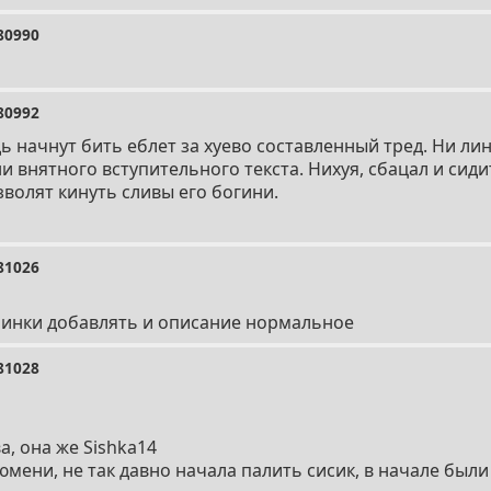
80990
80992
ь начнут бить еблет за хуево составленный тред. Ни лин
 внятного вступительного текста. Нихуя, сбацал и сиди
зволят кинуть сливы его богини.
81026
линки добавлять и описание нормальное
81028
а, она же Sishka14
мени, не так давно начала палить сисик, в начале были