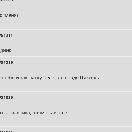
 отменял
781211
одник
781219
я тебе и так скажу. Телефон вроде Пиксель
781339
это аналитика, прямо каеф xD