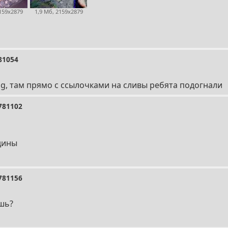
2159x2879
1,9 Мб, 2159x2879
81054
gg, там прямо с ссылочками на сливы ребята подогнали
781102
дины
781156
шь?