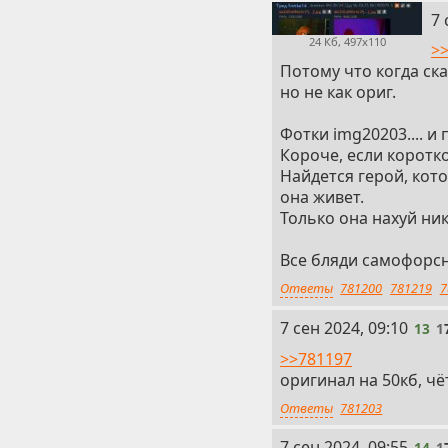
12
7 
24 Кб, 497x110
>
Потому что когда ска
но не как ориг.
Фотки img20203.... и
Короче, если коротко
Найдется герой, кот
она живет.
Только она нахуй ник
Все бляди самофорсн
Ответы
781200
781219
7
13
7 сен 2024, 09:10
13
1
>>781197
оригинал на 50кб, чё
Ответы
781203
14
7 сен 2024, 09:55
14
1