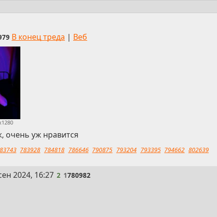
В конец треда
|
Веб
979
x1280
ж, очень уж нравится
83743
783928
784818
786646
790875
793204
793395
794662
802639
сен 2024, 16:27
2
1
780982