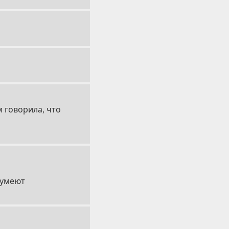
м говорила, что
 умеют