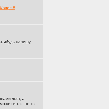
8/page-8
о-нибудь напишу,
ивами льёт, а
может и так, но ты