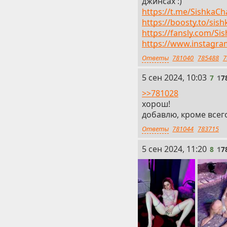
джинсах :)
https://t.me/SishkaCh
https://boosty.to/sis
https://fansly.com/Si
https://www.instagra
Ответы
781040
785488
7
7
5 сен 2024, 10:03
7
1
7
>>781028
хорош!
добавлю, кроме всег
Ответы
781044
783715
8
5 сен 2024, 11:20
8
1
7