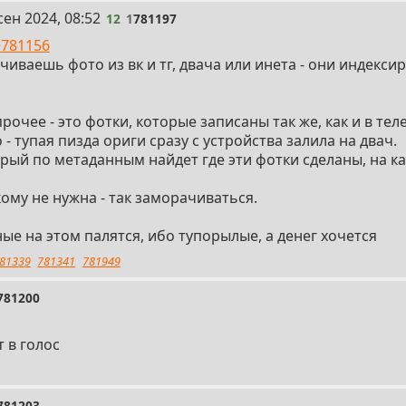
сен 2024, 08:52
12
1
781197
>781156
чиваешь фото из вк и тг, двача или инета - они индекси
 прочее - это фотки, которые записаны так же, как и в те
 - тупая пизда ориги сразу с устройства залила на двач.
орый по метаданным найдет где эти фотки сделаны, на ка
ому не нужна - так заморачиваться.
ые на этом палятся, ибо тупорылые, а денег хочется
81339
781341
781949
781200
т в голос
781203