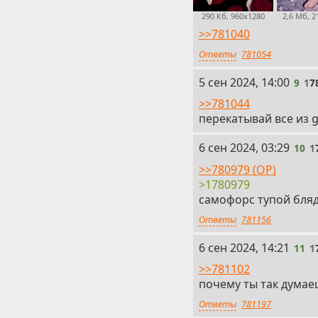
290 Кб, 960x1280
2,6 Мб, 
>>781040
Ответы
781054
9
5 сен 2024, 14:00
9
1
7
>>781044
перекатывай все из 
10
6 сен 2024, 03:29
10
1
>>780979 (OP)
>1780979
самофорс тупой бля
Ответы
781156
11
6 сен 2024, 14:21
11
1
>>781102
почему ты так думае
Ответы
781197