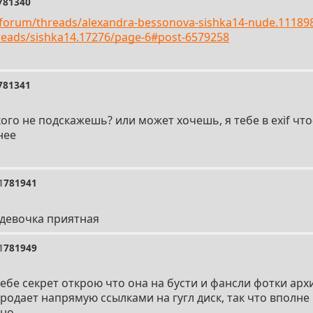
781340
/forum/threads/alexandra-bessonova-sishka14-nude.11189
hreads/sishka14.17276/page-6#post-6579258
781341
ого не подскажешь? или может хочешь, я тебе в exif чт
нее
1
781941
 девочка приятная
1
781949
тебе секрет открою что она на бусти и фансли фотки арх
одает напрямую ссылками на гугл диск, так что вполне 
чно