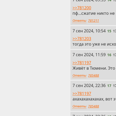
>>781200
пф...сжатие никто не
Ответы
781211
15
7 сен 2024, 10:54
15
1
>>781203
тогда это уже не исх
16
7 сен 2024, 11:59
16
1
>>781197
Живёт в Тюмени. Это 
Ответы
785488
17
7 сен 2024, 22:36
17
1
>>781197
ахахахахахахах, вот 
Ответы
785488