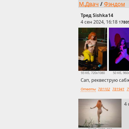
М.Двач
/
Фэндом
Тред Sishka14
4 сен 2024, 16:18
1
780
50 Кб, 960
93 Кб, 720x1080
Сап, реквеструю саб
Ответы
781102
781941
7
2
4 