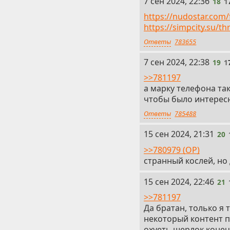
18
7 сен 2024, 22:36
18
1
https://nudostar.com
https://simpcity.su/t
Ответы
783655
19
7 сен 2024, 22:38
19
1
>>781197
а марку телефона так
чтобы было интерес
Ответы
785488
20
15 сен 2024, 21:31
20
>>780979 (OP)
странный кослей, но
21
15 сен 2024, 22:46
21
>>781197
Да братан, только я 
некоторый контент пр
охуеть шерлок коне