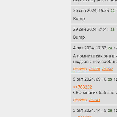
22
26 сен 2024, 15:35
22
Bump
23
29 сен 2024, 21:41
23
Bump
24
4 окт 2024, 17:32
24
1
А помните как она в 
нюдсов с ней вообще
Ответы
783270
783682
25
5 окт 2024, 09:10
25
1
>>783232
СВО многих баб заст
Ответы
783283
26
5 окт 2024, 14:19
26
1