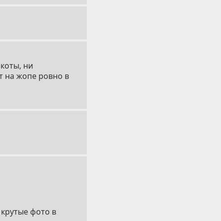
коты, ни
т на жопе ровно в
 крутые фото в