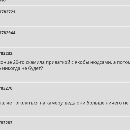
1
782721
1
782944
783232
конце 20-го скамила приваткой с якобы нюдсами, а пото
 никогда не будет?
783270
авляет оголяться на камеру, ведь они больше ничего не
783283