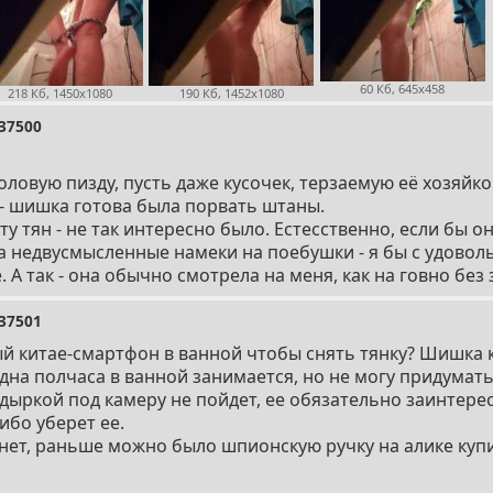
60 Кб, 645x458
218 Кб, 1450x1080
190 Кб, 1452x1080
37500
оловую пизду, пусть даже кусочек, терзаемую её хозяйко
- шишка готова была порвать штаны.
ту тян - не так интересно было. Естесственно, если бы 
ла недвусмысленные намеки на поебушки - я бы с удовол
. А так - она обычно смотрела на меня, как на говно без 
37501
й китае-смартфон в ванной чтобы снять тянку? Шишка
дна полчаса в ванной занимается, но не могу придумать
 дыркой под камеру не пойдет, ее обязательно заинтерес
ибо уберет ее.
 нет, раньше можно было шпионскую ручку на алике куп