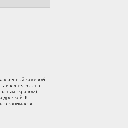
 включённой камерой
ставлял телефон в
ованым экраном),
а дрочкой. К
 кто занимался