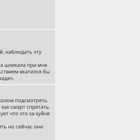
й, наблюдать эту
она шликала при мне
ьствием вкатился бы
задач.
 колом подсмотреть
 как смарт спрятать.
ует что это за хуйня
ить но сейчас они