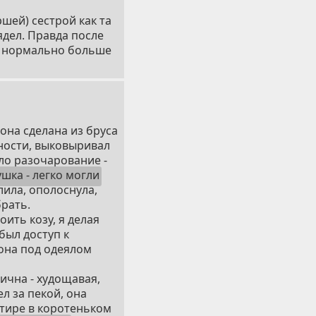
шей) сестрой как та
ядел. Правда после
ть нормально больше
 она сделана из бруса
ности, выковыривал
ло разочарование -
ушка - легко могли
лила, ополоснула,
брать.
оить козу, я делая
 был доступ к
она под одеялом
ична - худощавая,
л за пекой, она
ртире в коротеньком