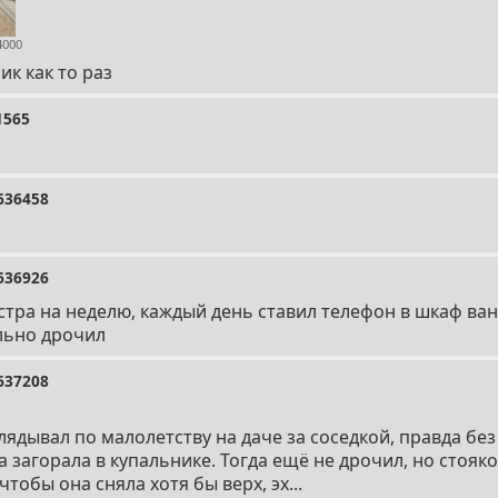
4000
ик как то раз
1565
636458
636926
стра на неделю, каждый день ставил телефон в шкаф ва
льно дрочил
637208
ядывал по малолетству на даче за соседкой, правда без
та загорала в купальнике. Тогда ещё не дрочил, но стояк
тобы она сняла хотя бы верх, эх...