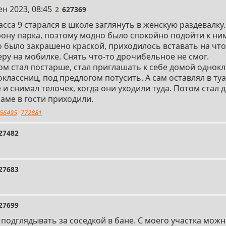
ен 2023, 08:45
2
627369
асса 9 старался в школе заглянуть в женскую раздевалку
рону парка, поэтому модно было спокойно подойти к ни
о было закрашено краской, приходилось вставать на чт
ру на мобилке. Снять что-то дрочибельное не смог.
ом стал постарше, стал приглашать к себе домой однокл
классниц, под предлогом потусить. А сам оставлял в туа
 снимал телочек, когда они уходили туда. Потом стал д
маме в гости приходили.
56495
772881
27482
27683
27699
 подглядывать за соседкой в бане. С моего участка мож