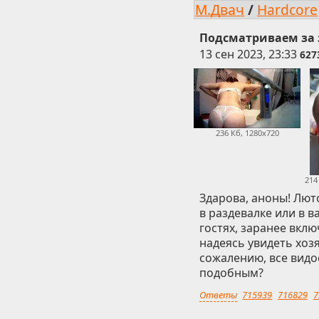
М.Двач
/
Hardcore
Подсматриваем за
13 сен 2023, 23:33
627
236 Кб, 1280x720
214
Здарова, аноны! Лют
в раздевалке или в в
гостях, заранее вкл
надеясь увидеть хоз
сожалению, все видос
подобным?
Ответы
715939
716829
7