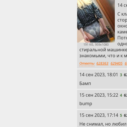
2
14 с
С кл
сто
окн
каме
Пот
одно
191 Кб, 959x1080
стиральной машинке и
знакомыми, что и к 
Ответы
628363
629405
6
3
14 сен 2023, 18:01
3
6
Бамп
4
15 сен 2023, 15:22
4
6
bump
5
15 сен 2023, 17:14
5
6
Не снимал, но любил