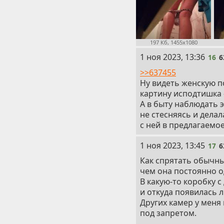
197 Кб, 1455x1080
16
1 ноя 2023, 13:36
16
6
>>637455
Ну видеть женскую п
картину исподтишка 
А в быту наблюдать э
не стесняясь и дела
с ней в предлагаемое
17
1 ноя 2023, 13:45
17
6
Как спрятать обычны
чем она постоянно о
В какую-то коробку с
и откуда появилась л
Других камер у меня
под запретом.