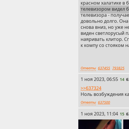
красном халатике в б
телевизором видел 
телевизора - получае
довольно долго. Она
снова вниз, но уже н
виден светлорусый пл
наяривать клитор. С
к компу со стояком 
туалет, где быстро 
когда вышел из туал
Потом еще палил её и
Ответы
637455
793825
когда возле компа с
14
1 ноя 2023, 06:55
14
6
>>637324
Ноль возбуждения как
Ответы
637500
15
1 ноя 2023, 11:04
15
6