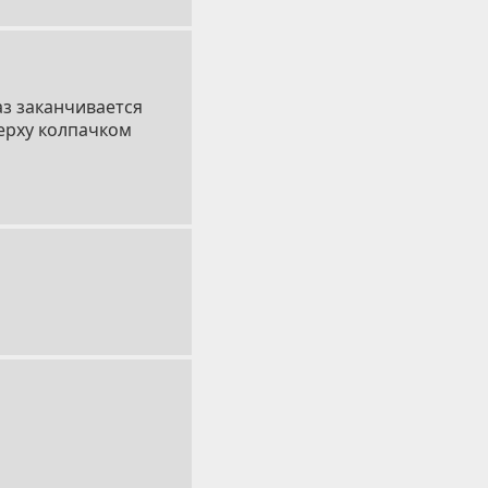
аз заканчивается
верху колпачком