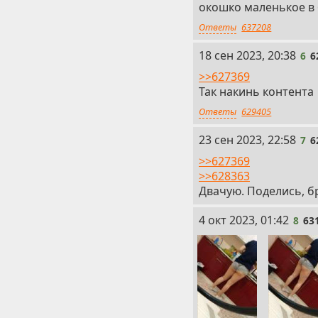
окошко маленькое в б
Ответы
637208
6
18 сен 2023, 20:38
6
6
>>627369
Так накинь контента
Ответы
629405
7
23 сен 2023, 22:58
7
6
>>627369
>>628363
Двачую. Поделись, б
8
4 окт 2023, 01:42
8
63