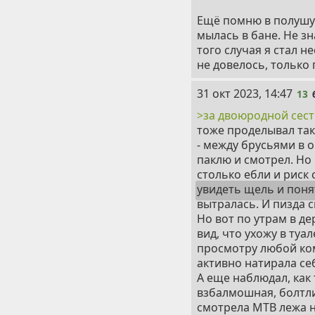
Ещё помню в полушут
мылась в бане. Не зн
того случая я стал 
не довелось, только 
13
31 окт 2023, 14:47
13
>за двоюродной сест
тоже проделывал тако
- между брусьями в 
паклю и смотрел. Но
столько ебли и риск
увидеть щель и поня
вытралась. И пизда 
Но вот по утрам в де
вид, что ухожу в туа
просмотру любой ком
активно натирала се
А еще наблюдал, как
взбалмошная, болтлив
смотрела МТВ лежа н