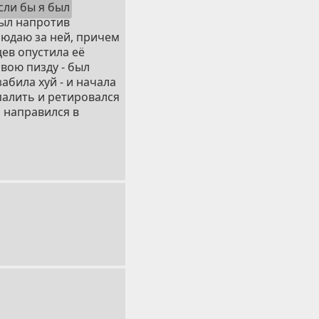
если бы я был
был напротив
блюдаю за ней, причем
цев опустила её
свою пизду - был
абила хуй - и начала
палить и ретировался
и направился в
ои дела, потому что
вольным ебалом.
ми терлась об меня