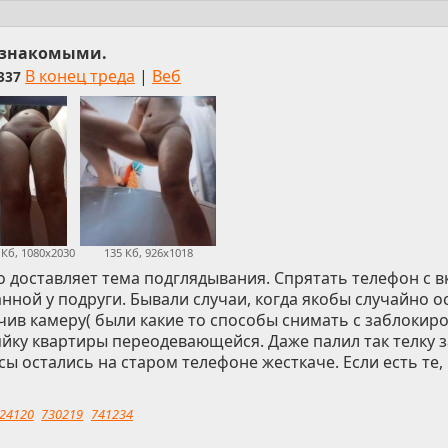
 знакомыми.
В конец треда
|
Веб
337
 Кб, 1080x2030
135 Кб, 926x1018
о доставляет тема подглядывания. Спрятать телефон с
анной у подруги. Бывали случаи, когда якобы случайно о
ючив камеру( были какие то способы снимать с заблокир
яйку квартиры переодевающейся. Даже палил так телку з
ы остались на старом телефоне жесткаче. Если есть те,
24120
730219
741234