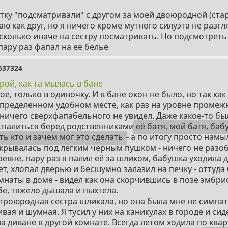
ку "подсматривали" с другом за моей двоюродной (стар
аю как друг, но я ничего кроме мутного силуэта не разгл
несколько иначе на сестру посматривать. Но подсмотре
пару раз фапал на её бельё
637324
рой, как та мылась в бане
е, только в одиночку. И в бане окон не было, но так как
определенном удобном месте, как раз на уровне промеж
 ничего сверхфапабельного не увидел. Даже какое-то бы
 спалиться беред родственниками
её батя, мой батя, баб
ть кто и зачем мог это сделать
- а по итогу просто намы
скрывалась под легким черным пушком - ничего не разо
ревне, пару раз я палил её за шликом, бабушка уходила д
лет, хлопал дверью и бесшумно залазил на печку - оттуда
наты в доме - видел как она скорчившись в позе эмбри
бе, тяжело дышала и пыхтела.
 троюродная сестра шликала, но она была мне не симпат
ая и шумная. Я тусил у них на каникулах в городе и сиде
а диване в другой комнате. Всегда летом ходила по ква