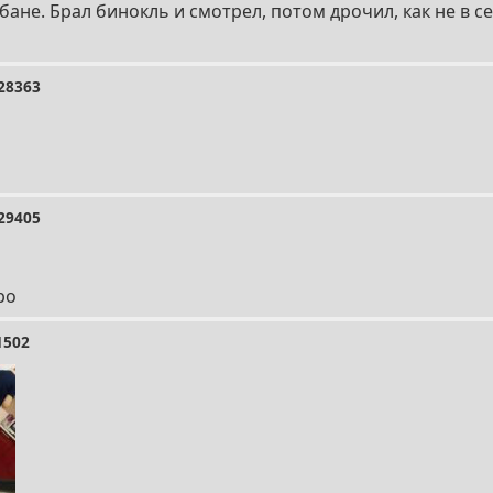
ане. Брал бинокль и смотрел, потом дрочил, как не в се
28363
29405
ро
1502