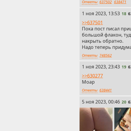
Ответы
637502
638471
18
1 ноя 2023, 13:53
18
6
>>637501
Пока пост писал приш
большой флакон, туд
накрыть обратно.
Надо теперь придума
Ответы
748562
19
1 ноя 2023, 23:43
19
6
>>630277
Моар
Ответы
638441
20
5 ноя 2023, 00:46
20
6