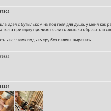
37502
ла идея с бутыльком из под геля для душа, у меня как р
а тел в притирку пролезет если горлышко обрезать и с
ть как глазок под камеру без палева вырезать
37632
38354