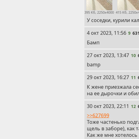
395 Кб, 2250x4000
415 Кб, 2250x
У соседки, курили кал
9
4 окт 2023, 11:56
9
63
Бамп
10
27 окт 2023, 13:47
10
bamp
11
29 окт 2023, 16:27
11
К жене приезжала се
на ее дырочки и оби
12
30 окт 2023, 22:11
12
>>627699
Тоже частенько подгл
щель в заборе), как 
Как же мне хотелось ч