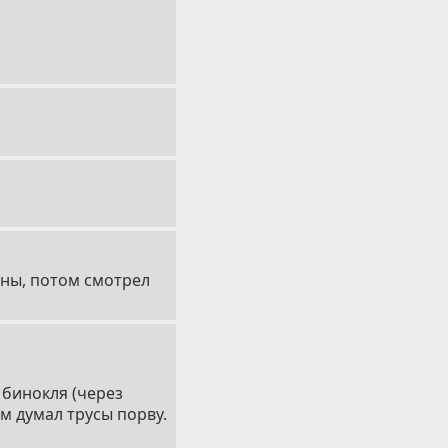
нны, потом смотрел
 бинокля (через
ом думал трусы порву.