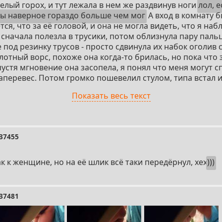
елый горох, и тут лежала в нем же раздвинув ноги
лол, 
бы наверное гораздо больше чем мог
А вход в комнату 
тся, что за её головой, и она не могла видеть, что я на
 сначала полезла в трусики, потом облизнула пару паль
е под резинку трусов - просто сдвинула их набок оголив 
отный ворс, похоже она когда-то брилась, но пока что з
пустя мгновение она засопела, я понял что меня могут с
наперевес. Потом громко пошевелил стулом, типа встал 
передернул. Своим шумом наверное не дал ей доделать св
Показать весь текст
ета - она направлялась на кухню ставить чайник с недо
 в трусах, и бельё её разбросанное в ванной, и сиська
идели - ноль возбуждения как к женщине.
37455
 к женщине, но на её шлик всё таки передёрнул, хех
)))
37481