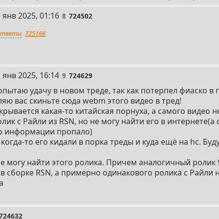
 янв 2025, 01:16
8
724502
тветы
725166
 янв 2025, 16:14
9
724629
опытаю удачу в новом треде, так как потерпел фиаско в
ляю вас скиньте сюда webm этого видео в тред!
крывается какая-то китайская порнуха, а самого видео не
ик с Райли из RSN, но не могу найти его в интернете(а 
го информации пропало)
когда-то его кидали в порка треды и куда ещё на hc. Бу
е могу найти этого ролика. Причем аналогичный ролик 
ть в сборке RSN, а примерно одинакового ролика с Райли н
а
724632