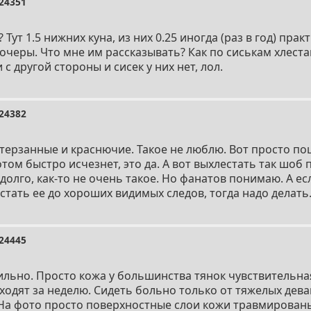
24351
 Тут 1.5 нижних куна, из них 0.25 иногда (раз в год) пра
очеры. Что мне им рассказывать? Как по сиськам хлеста
 с другой стороны и сисек у них нет, лол.
24382
стерзанные и краснючие. Такое не люблю. Вот просто по
том быстро исчезнет, это да. А вот выхлестать так шоб
долго, как-то не очень такое. Но фанатов понимаю. А ес
стать ее до хороших видимых следов, тогда надо делать
24445
сильно. Просто кожа у большинства тянок чувствительная
Сходят за неделю. Сидеть больно только от тяжелых дев
На фото просто поверхностные слои кожи травмирован