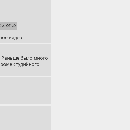
-2-of-2/
лное видео
? Раньше было много
 кроме студийного