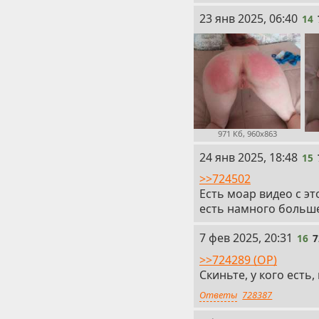
14
23 янв 2025, 06:40
14
971 Кб, 960x863
15
24 янв 2025, 18:48
15
>>724502
Есть моар видео с э
есть намного больш
16
7 фев 2025, 20:31
16
7
>>724289 (OP)
Скиньте, у кого ест
Ответы
728387