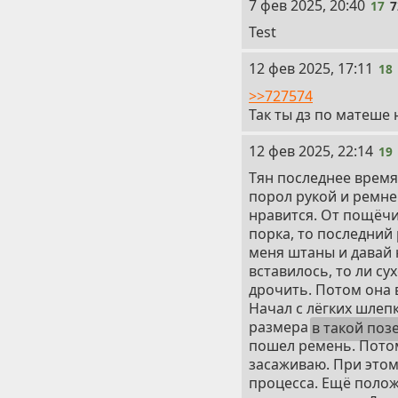
17
7 фев 2025, 20:40
17
7
Test
18
12 фев 2025, 17:11
18
>>727574
Так ты дз по матеше 
19
12 фев 2025, 22:14
19
Тян последнее время 
порол рукой и ремнем
нравится. От пощёчин
порка, то последний 
меня штаны и давай н
вставилось, то ли сух
дрочить. Потом она в
Начал с лёгких шлеп
размера
в такой поз
пошел ремень. Потом 
засаживаю. При этом
процесса. Ещё положи