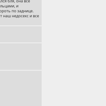
лся бля, она все
альцами, и
ороть по заднице.
т наш недосекс и все