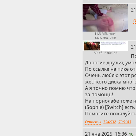
8
21
О
11,3 Мб, mp4,
640x384, 2:08
9
21
59 Кб, 636x135
П
Дорогие друзья, умо
По ссылке на пике от
Очень люблю этот рол
жесткого диска мно
А я точно помню что 
за помощь!
На порнолабе тоже н
(Sophie) [Switch] ес
Помогите пожалуйст
Ответы
724632
736183
10
21 янв 2025, 16:36
10