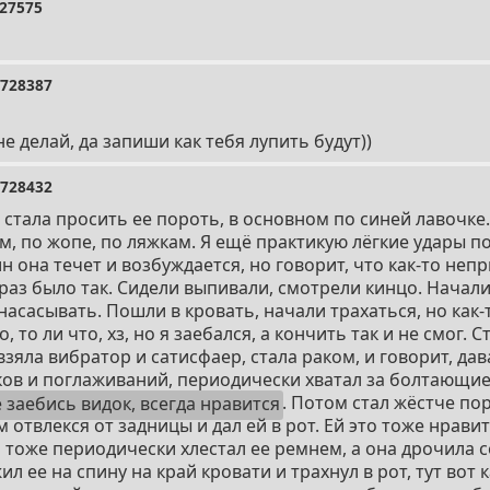
27575
728387
не делай, да запиши как тебя лупить будут))
728432
стала просить ее пороть, в основном по синей лавочке.
, по жопе, по ляжкам. Я ещё практикую лёгкие удары по
 она течет и возбуждается, но говорит, что как-то непр
раз было так. Сидели выпивали, смотрели кинцо. Начали 
асасывать. Пошли в кровать, начали трахаться, но как-
о, то ли что, хз, но я заебался, а кончить так и не смог. 
зяла вибратор и сатисфаер, стала раком, и говорит, дав
ков и поглаживаний, периодически хватал за болтающие
е заебись видок, всегда нравится
. Потом стал жёстче пор
отвлекся от задницы и дал ей в рот. Ей это тоже нравитс
 тоже периодически хлестал ее ремнем, а она дрочила с
л ее на спину на край кровати и трахнул в рот, тут вот 