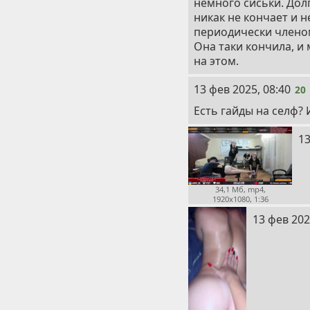
немного сиськи. Долг
никак не кончает и н
периодически членом
Она таки кончила, и 
на этом.
20
13 фев 2025, 08:40
20
Есть гайды на селф?
21
13
34,1 Мб, mp4,
1920x1080, 1:36
22
13 фев 202