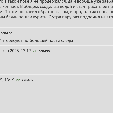
о в такой позе я не продержался, да и вообще уже заеба
е кончает. В общем, сходил за водой и стал трахать ее п
. Потом поставил обратно раком, и продолжил снова п
мы блядь пошли курить. С утра пару раз подрочил на это
728472
 Интересуют по большей части следы
 фев 2025, 13:17
21
728495
5, 13:19
22
728497