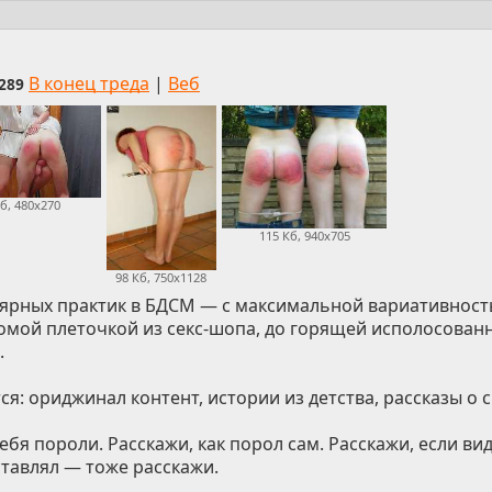
В конец треда
|
Веб
289
Кб, 480x270
115 Кб, 940x705
98 Кб, 750x1128
ярных практик в БДСМ — с максимальной вариативность
мой плеточкой из секс-шопа, до горящей исполосован
.
ся: ориджинал контент, истории из детства, рассказы о 
тебя пороли. Расскажи, как порол сам. Расскажи, если вид
ставлял — тоже расскажи.