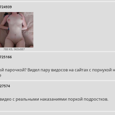
724939
788 Кб, 960x887
725166
той парочкой? Видел пару видосов на сайтах с порнухой
е
27574
ь, видео с реальными наказаниями поркой подростков.