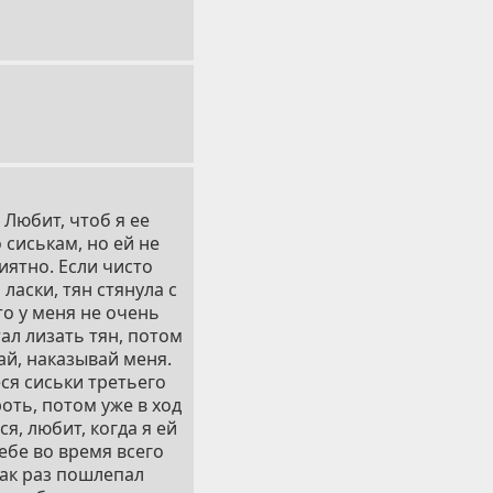
 Любит, чтоб я ее
 сиськам, но ей не
иятно. Если чисто
ласки, тян стянула с
то у меня не очень
Стал лизать тян, потом
ай, наказывай меня.
ся сиськи третьего
оть, потом уже в ход
я, любит, когда я ей
ебе во время всего
как раз пошлепал