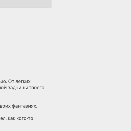
ю. От легких
ной задницы твоего
своих фантазиях.
ел, как кого-то