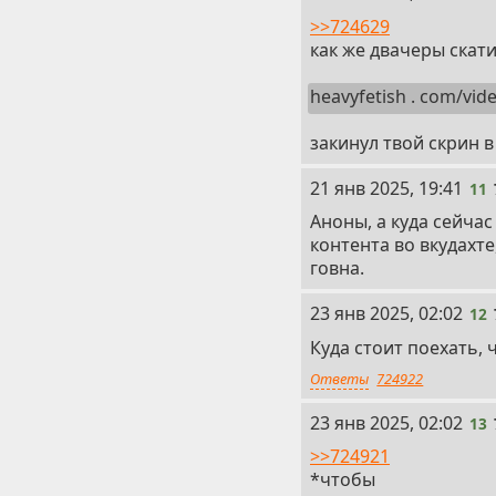
>>724629
как же двачеры скати
heavyfetish . com/vid
закинул твой скрин в
11
21 янв 2025, 19:41
11
Аноны, а куда сейч
контента во вкудахте
говна.
12
23 янв 2025, 02:02
12
Куда стоит поехать, 
Ответы
724922
13
23 янв 2025, 02:02
13
>>724921
*чтобы