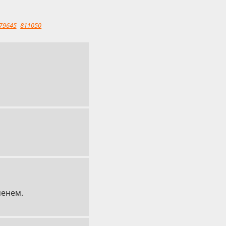
79645
811050
менем.