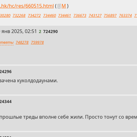
h.hk/hc/res/660515.html
(
М
)
30280
732268
734272
734460
734461
736673
743127
756897
763374
7
 янв 2025, 02:51
2
724290
тветы
748278
759978
24296
хвачена куколдодаунами.
24344
, прошлые треды вполне себе жили. Просто тонут со вре