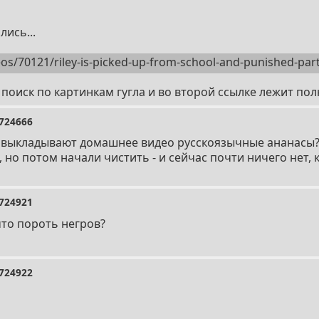
лись...
eos/70121/riley-is-picked-up-from-school-and-punished-part
 поиск по картинкам гугла и во второй ссылке лежит по
724666
ас выкладывают домашнее видео русскоязычные ананасы
, но потом начали чистить - и сейчас почти ничего нет,
724921
что пороть негров?
724922