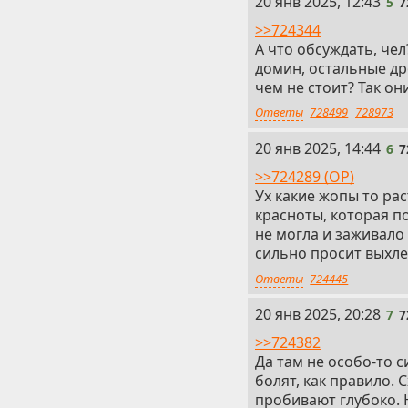
5
20 янв 2025, 12:43
5
7
>>724344
А что обсуждать, чел?
домин, остальные др
чем не стоит? Так они
Ответы
728499
728973
6
20 янв 2025, 14:44
6
7
>>724289 (OP)
Ух какие жопы то ра
красноты, которая по
не могла и заживало 
сильно просит выхле
Ответы
724445
7
20 янв 2025, 20:28
7
7
>>724382
Да там не особо-то 
болят, как правило. 
пробивают глубоко. 