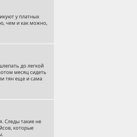
ктикуют у платных
ю, чем и как можно,
шлепать до легкой
 потом месяц сидеть
ли тян еще и сама
.
. Следы такие не
айсов, которые
ы.