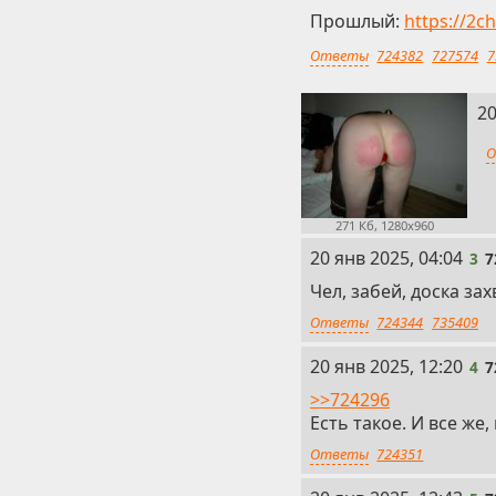
Прошлый:
https://2c
Ответы
724382
727574
7
2
20
О
271 Кб, 1280x960
3
20 янв 2025, 04:04
3
7
Чел, забей, доска за
Ответы
724344
735409
4
20 янв 2025, 12:20
4
7
>>724296
Есть такое. И все же
Ответы
724351