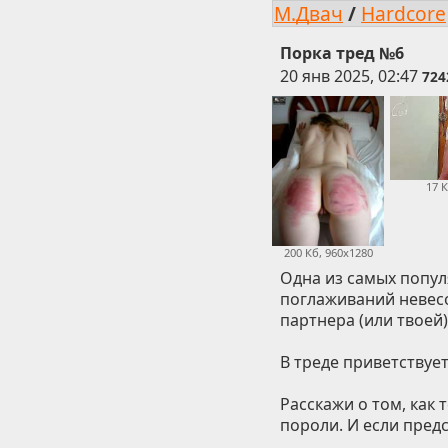
М.Двач
/
Hardcore
Порка тред №6
20 янв 2025, 02:47
724
17 
200 Кб, 960x1280
Одна из самых попул
поглаживаний невесо
партнера (или твоей)
В треде приветствует
Расскажи о том, как 
пороли. И если пред