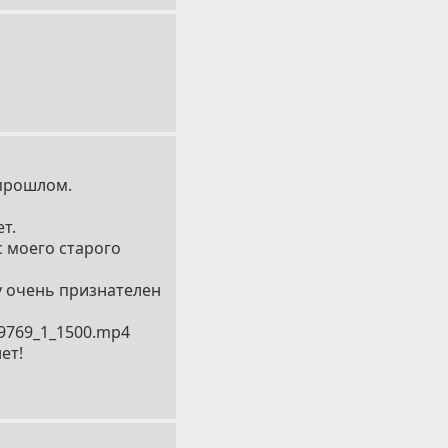
 прошлом.
т.
с моего старого
ду очень признателен
9769_1_1500.mp4
ет!