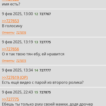
имя есть?
12
9 фев 2025, 13:00
12
727767
>>727653
В голосину
Ответы
727876
13
9 фев 2025, 13:19
13
727775
>>727656
О я так твою тян ебу, ей нравится
Ответы
727875
14
9 фев 2025, 13:34
14
727777
>>727619 (OP)
Есть ещё видео с парой из второго ролика?
15
9 фев 2025, 22:43
15
727875
>>727775
Ебешь ты только руку своей мамки, додя дрочер