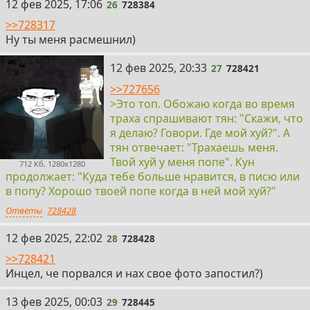
26
12 фев 2025, 17:06
26
728384
>>728317
Ну ты меня расмешнил)
27
12 фев 2025, 20:33
27
728421
>>727656
>Это топ. Обожаю когда во время
траха спрашивают тян: "Скажи, что
я делаю? Говори. Где мой хуй?". А
тян отвечает: "Трахаешь меня.
Твой хуй у меня попе". Кун
712 Кб, 1280x1280
продолжает: "Куда тебе больше нравится, в писю или
в попу? Хорошо твоей попе когда в ней мой хуй?"
Ответы
728428
28
12 фев 2025, 22:02
28
728428
>>728421
Инцел, че порвался и нах свое фото запостил?)
29
13 фев 2025, 00:03
29
728445