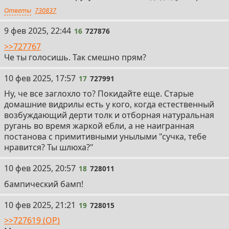
Ответы
730837
16
9 фев 2025, 22:44
16
727876
>>727767
Че ты голосишь. Так смешно прям?
17
10 фев 2025, 17:57
17
727991
Ну, че все заглохло то? Покидайте еще. Старые
домашние видрилы есть у кого, когда естественный
возбуждающий дерти толк и отборная натуральная
ругань во время жаркой ебли, а не наигранная
постанова с примитивными унылыми "сучка, тебе
нравится? Ты шлюха?"
18
10 фев 2025, 20:57
18
728011
бампический бамп!
19
10 фев 2025, 21:21
19
728015
>>727619 (OP)