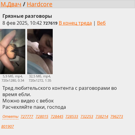
М.Двач
/
Hardcore
Грязные разговоры
8 фев 2025, 10:42
В конец треда
|
Веб
727619
5,9 Мб, mp4,
32,5 Мб, mp4,
720x1280, 0:34
720x1272, 1:35
Тред любительского контента с разговорами во
время ебли.
Можно видео с вебок
Расчехляйте паки, господа
Ответы
727777
728015
728445
728533
732253
738214
796273
801907