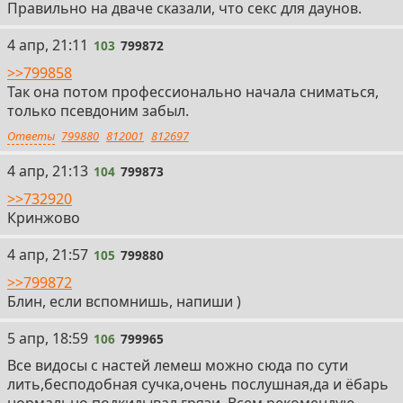
Правильно на дваче сказали, что секс для даунов.
103
4 апр, 21:11
103
799872
>>799858
Так она потом профессионально начала сниматься,
только псевдоним забыл.
Ответы
799880
812001
812697
104
4 апр, 21:13
104
799873
>>732920
Кринжово
105
4 апр, 21:57
105
799880
>>799872
Блин, если вспомнишь, напиши )
106
5 апр, 18:59
106
799965
Все видосы с настей лемеш можно сюда по сути
лить,бесподобная сучка,очень послушная,да и ёбарь