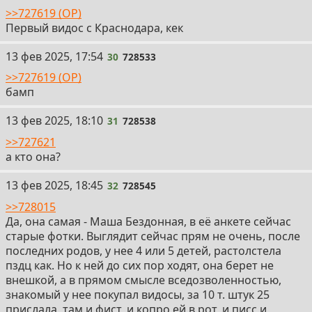
>>727619 (OP)
Первый видос с Краснодара, кек
30
13 фев 2025, 17:54
30
728533
>>727619 (OP)
бамп
31
13 фев 2025, 18:10
31
728538
>>727621
а кто она?
32
13 фев 2025, 18:45
32
728545
>>728015
Да, она самая - Маша Бездонная, в её анкете сейчас
старые фотки. Выглядит сейчас прям не очень, после
последних родов, у нее 4 или 5 детей, растолстела
пздц как. Но к ней до сих пор ходят, она берет не
внешкой, а в прямом смысле вседозволенностью,
знакомый у нее покупал видосы, за 10 т. штук 25
прислала, там и фист, и копро ей в рот, и писс и