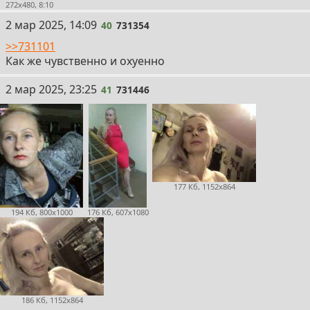
272x480, 8:10
40
2 мар 2025, 14:09
40
731354
>>731101
Как же чувственно и охуенно
41
2 мар 2025, 23:25
41
731446
177 Кб, 1152x864
194 Кб, 800x1000
176 Кб, 607x1080
186 Кб, 1152x864