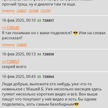
прочий трэш, ну и диалоги там те еще.
Ответы
728857
737946
773707
33
16 фев 2025, 00:10
33
728857
>>728545
Я так понимаю он с вами поделился? 😎 Или на словах
рассказал?
Ответы
728858
34
16 фев 2025, 00:13
34
728858
>>728857
скорей всего
35
16 фев 2025, 00:43
35
728864
Люди добрые, выложите кто нибудь уже что-то
новенькое с Машей Б. Уже несколько месяцев здесь
гуляют несколько коротких видео и всё. Вон выше
пишут что покупают у неё видео и хоть бы одним
поделились, хоть самым безобидным😎