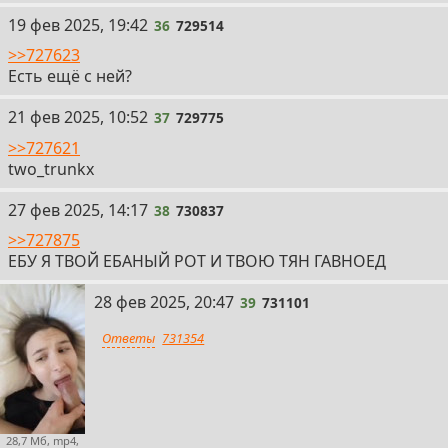
36
19 фев 2025, 19:42
36
729514
>>727623
Есть ещё с ней?
37
21 фев 2025, 10:52
37
729775
>>727621
two_trunkx
38
27 фев 2025, 14:17
38
730837
>>727875
ЕБУ Я ТВОЙ ЕБАНЫЙ РОТ И ТВОЮ ТЯН ГАВНОЕД
39
28 фев 2025, 20:47
39
731101
Ответы
731354
28,7 Мб, mp4,