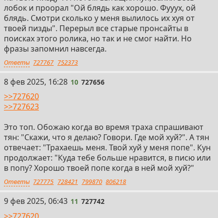
лобок и проорал "Ой блядь как хорошо. Фууух, ой
блядь. Смотри сколько у меня вылилось их хуя от
твоей пизды". Перерыл все старые пронсайты в
поисках этого ролика, но так и не смог найти. Но
фразы запомнил навсегда.
Ответы
727767
752373
10
8 фев 2025, 16:28
10
727656
>>727620
>>727623
Это топ. Обожаю когда во время траха спрашивают
тян: "Скажи, что я делаю? Говори. Где мой хуй?". А тян
отвечает: "Трахаешь меня. Твой хуй у меня попе". Кун
продолжает: "Куда тебе больше нравится, в писю или
в попу? Хорошо твоей попе когда в ней мой хуй?"
Ответы
727775
728421
799870
806218
11
9 фев 2025, 06:43
11
727742
>>727620