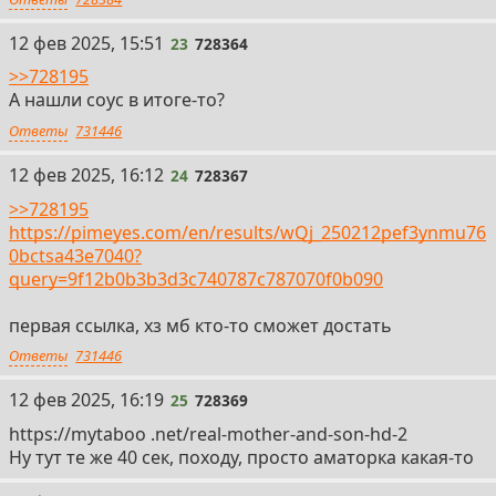
23
12 фев 2025, 15:51
23
728364
>>728195
А нашли соус в итоге-то?
Ответы
731446
24
12 фев 2025, 16:12
24
728367
>>728195
https://pimeyes.com/en/results/wQj_250212pef3ynmu76
0bctsa43e7040?
query=9f12b0b3b3d3c740787c787070f0b090
первая ссылка, хз мб кто-то сможет достать
Ответы
731446
25
12 фев 2025, 16:19
25
728369
https://mytaboo .net/real-mother-and-son-hd-2
Ну тут те же 40 сек, походу, просто аматорка какая-то