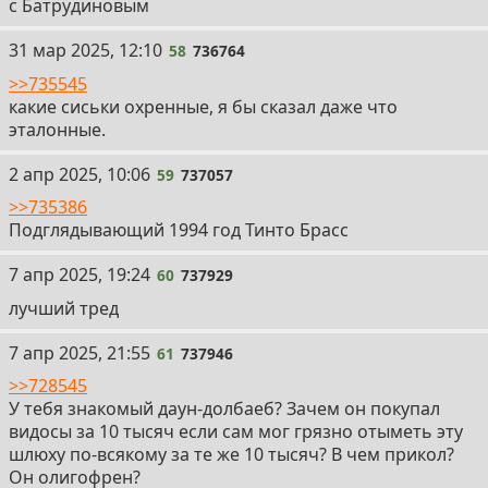
с Батрудиновым
58
31 мар 2025, 12:10
58
736764
>>735545
какие сиськи охренные, я бы сказал даже что
эталонные.
59
2 апр 2025, 10:06
59
737057
>>735386
Подглядывающий 1994 год Тинто Брасс
60
7 апр 2025, 19:24
60
737929
лучший тред
61
7 апр 2025, 21:55
61
737946
>>728545
У тебя знакомый даун-долбаеб? Зачем он покупал
видосы за 10 тысяч если сам мог грязно отыметь эту
шлюху по-всякому за те же 10 тысяч? В чем прикол?
Он олигофрен?