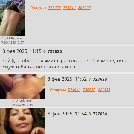
Ответы
727656
729514
801905
13,8 Мб, mp4,
720x1280, 0:37
6
8 фев 2025, 11:15
6
727626
кайф, особенно дымит с разговоров об измене, типа
«муж тебя так не трахает» и т.п.
7
8 фев 2025, 11:52
7
727633
Ответы
744046
752205
821338
20,2 Мб, mp4,
852x478, 2:19
8
8 фев 2025, 11:54
8
727634