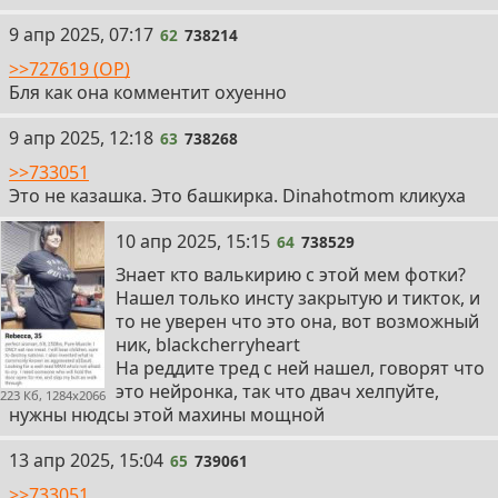
62
9 апр 2025, 07:17
62
738214
>>727619 (OP)
Бля как она комментит охуенно
63
9 апр 2025, 12:18
63
738268
>>733051
Это не казашка. Это башкирка. Dinahotmom кликуха
64
10 апр 2025, 15:15
64
738529
Знает кто валькирию с этой мем фотки?
Нашел только инсту закрытую и тикток, и
то не уверен что это она, вот возможный
ник, blackcherryheart
На реддите тред с ней нашел, говорят что
это нейронка, так что двач хелпуйте,
223 Кб, 1284x2066
нужны нюдсы этой махины мощной
65
13 апр 2025, 15:04
65
739061
>>733051