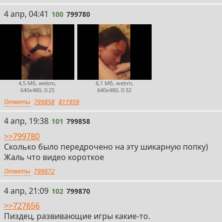
100
4 апр, 04:41
100
799780
4,5 Мб, webm,
6,1 Мб, webm,
640x480, 0:25
640x480, 0:32
Ответы
799858
811959
101
4 апр, 19:38
101
799858
>>799780
Сколько было передрочено на эту шикарную попку)
Жаль что видео короткое
Ответы
799872
102
4 апр, 21:09
102
799870
>>727656
Пиздец, развивающие игры какие-то.