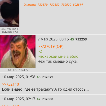
Ответы
732879
732880
732920
802814
33,8 Мб, mp4,
464x848, 2:51
45
7 мар 2025, 03:15
45
732253
>>727619 (OP)
>2
>похаркай мне в ебло
Чеж так смешно сука.
609 Кб, 512x485
46
10 мар 2025, 01:58
46
732879
>>732110
Если видео, где её трахают? А то одни отсосы...
47
10 мар 2025, 02:17
47
732880