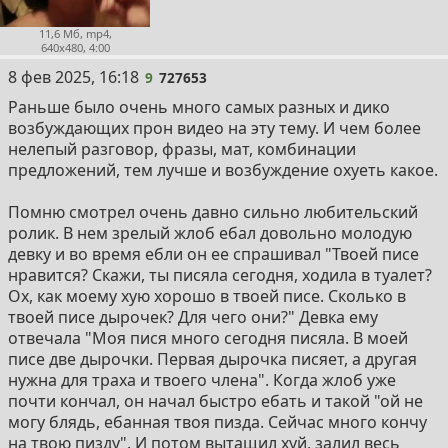
11,6 Мб, mp4,
640x480, 4:00
9
8 фев 2025, 16:18
9
727653
Раньше было очень много самых разных и дико
возбуждающих прон видео на эту тему. И чем более
нелепый разговор, фразы, мат, комбинации
предложений, тем лучше и возбуждение охуеть какое.
Помню смотрел очень давно сильно любительский
ролик. В нем зрелый жлоб ебал довольно молодую
девку и во время ебли он ее спрашивал "Твоей писе
нравится? Скажи, ты писяла сегодня, ходила в туалет?
Ох, как моему хую хорошо в твоей писе. Сколько в
твоей писе дырочек? Для чего они?" Девка ему
отвечала "Моя пися много сегодня писяла. В моей
писе две дырочки. Первая дырочка писяет, а другая
нужна для траха и твоего члена". Когда жлоб уже
почти кончал, он начал быстро ебать и такой "ой не
могу блядь, ебанная твоя пизда. Сейчас много кончу
на твою пизду". И потом вытащил хуй, залил весь