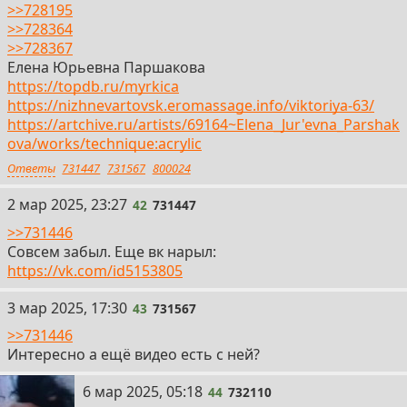
>>728195
>>728364
>>728367
Елена Юрьевна Паршакова
https://topdb.ru/myrkica
https://nizhnevartovsk.eromassage.info/viktoriya-63/
https://artchive.ru/artists/69164~Elena_Jur'evna_Parshak
ova/works/technique:acrylic
Ответы
731447
731567
800024
42
2 мар 2025, 23:27
42
731447
>>731446
Совсем забыл. Еще вк нарыл:
https://vk.com/id5153805
43
3 мар 2025, 17:30
43
731567
>>731446
Интересно а ещё видео есть с ней?
44
6 мар 2025, 05:18
44
732110