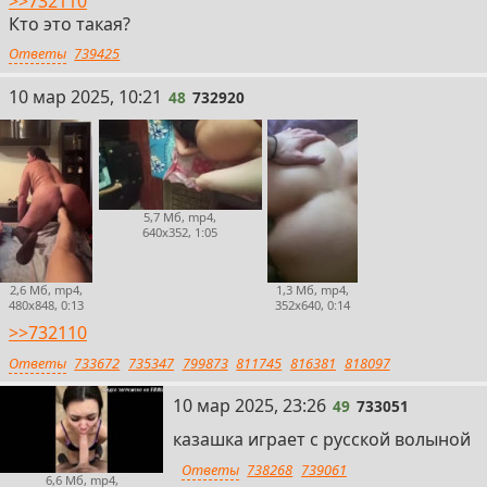
>>732110
Кто это такая?
Ответы
739425
48
10 мар 2025, 10:21
48
732920
5,7 Мб, mp4,
640x352, 1:05
2,6 Мб, mp4,
1,3 Мб, mp4,
480x848, 0:13
352x640, 0:14
>>732110
Ответы
733672
735347
799873
811745
816381
818097
49
10 мар 2025, 23:26
49
733051
казашка играет с русской волыной
Ответы
738268
739061
6,6 Мб, mp4,