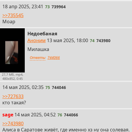
73
18 апр 2025, 23:41
73
739964
>>735545
Моар
Недоебаная
74
Аноним
13 мая 2025, 18:00
74
743980
Милашка
Ответы
744066
27,7 Мб, mp4,
480x852, 0:45
75
14 мая 2025, 02:35
75
744046
>>727633
кто такая?
76
sage
14 мая 2025, 04:52
76
744066
>>743980
Алиса в Саратове живёт, где именно хз ну она солевая.