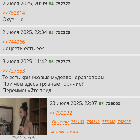
84
2 июля 2025, 20:09
84
752322
>>752314
Охуенно
85
2 июля 2025, 22:34
85
752328
>>744066
Соцсети есть ее?
86
3 июля 2025, 11:42
86
752373
>>727653
То есть кринжовые мудозвоноразговоры.
При чём здесь грязные горячие?
Переименуйте тред.
87
23 июля 2025, 22:07
87
756055
>>752232
Ответы
756109
756112
758088
782905
801898
801930
25,8 Мб, mp4,