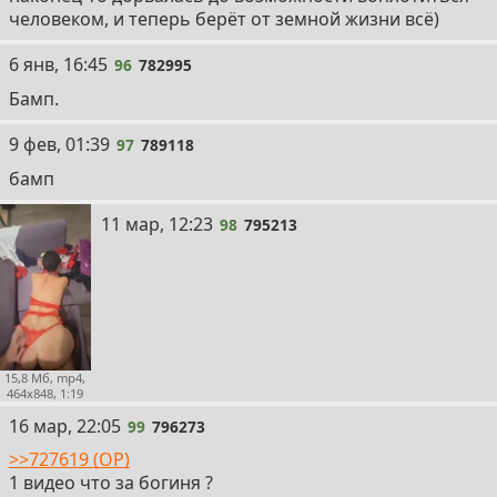
человеком, и теперь берёт от земной жизни всё)
96
6 янв, 16:45
96
782995
Бамп.
97
9 фев, 01:39
97
789118
бамп
98
11 мар, 12:23
98
795213
15,8 Мб, mp4,
464x848, 1:19
99
16 мар, 22:05
99
796273
>>727619 (OP)
1 видео что за богиня ?