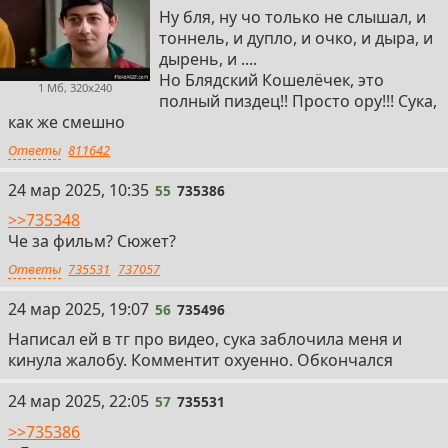
Ну бля, ну чо только не слышал, и
тоннель, и дупло, и очко, и дыра, и
дырень, и ....
Но Блядский Кошелёчек, это
1 Мб, 320x240
полный пиздец!! Просто ору!!! Сука,
как же смешно
Ответы
811642
55
24 мар 2025, 10:35
55
735386
>>735348
Че за фильм? Сюжет?
Ответы
735531
737057
56
24 мар 2025, 19:07
56
735496
Написал ей в тг про видео, сука заблочила меня и
кинула жалобу. Комментит охуенно. Обкончался
57
24 мар 2025, 22:05
57
735531
>>735386