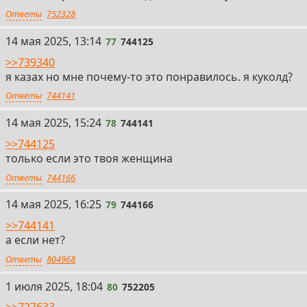
Ответы
752328
77
14 мая 2025, 13:14
77
744125
>>739340
я казах но мне почему-то это понравилось. я куколд?
Ответы
744141
78
14 мая 2025, 15:24
78
744141
>>744125
только если это твоя женщина
Ответы
744166
79
14 мая 2025, 16:25
79
744166
>>744141
а если нет?
Ответы
804968
80
1 июля 2025, 18:04
80
752205