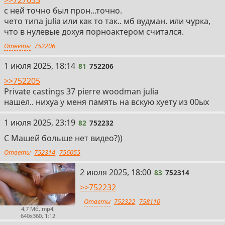
>>727633
с ней точно был прон...точно.
чето типа julia или как то так.. мб вудман. или чурка,
что в нулевые дохуя порноактером считался.
Ответы
752206
81
1 июля 2025, 18:14
81
752206
>>752205
Private castings 37 pierre woodman julia
нашел.. нихуа у меня память на вскую хуету из 00ых
82
1 июля 2025, 23:19
82
752232
С Машей больше нет видео?))
Ответы
752314
756055
83
2 июля 2025, 18:00
83
752314
>>752232
Ответы
752322
758110
4,7 Мб, mp4,
640x360, 1:12