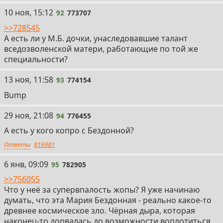
92
10 ноя, 15:12
92
773707
>>728545
А есть ли у М.Б. дочки, унаследовавшие талант
вседозволенской матери, работающие по той же
специальности?
93
13 ноя, 11:58
93
774154
Bump
94
29 ноя, 21:08
94
776455
А есть у кого копро с Бездонной?
Ответы
816981
95
6 янв, 09:09
95
782905
>>756055
Что у неё за супервпалость жопы? Я уже начинаю
думать, что эта Мария Бездонная - реально какое-то
древнее космическое зло. Чёрная дыра, которая
наконец-то дорвалась до возможности воплотиться