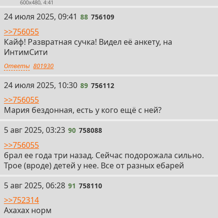
600x480, 4:41
88
24 июля 2025, 09:41
88
756109
>>756055
Кайф! Развратная сучка! Видел её анкету, на
ИнтимСити
Ответы
801930
89
24 июля 2025, 10:30
89
756112
>>756055
Мария бездонная, есть у кого ещё с ней?
90
5 авг 2025, 03:23
90
758088
>>756055
брал ее года три назад. Сейчас подорожала сильно.
Трое (вроде) детей у нее. Все от разных ебарей
91
5 авг 2025, 06:28
91
758110
>>752314
Ахахах норм