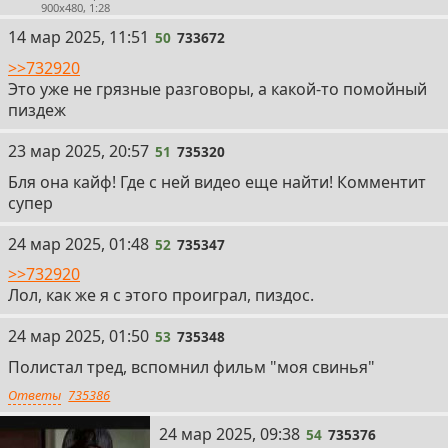
900x480, 1:28
50
14 мар 2025, 11:51
50
733672
>>732920
Это уже не грязные разговоры, а какой-то помойный
пиздеж
51
23 мар 2025, 20:57
51
735320
Бля она кайф! Где с ней видео еще найти! Комментит
супер
52
24 мар 2025, 01:48
52
735347
>>732920
Лол, как же я с этого проиграл, пиздос.
53
24 мар 2025, 01:50
53
735348
Полистал тред, вспомнил фильм "моя свинья"
Ответы
735386
54
24 мар 2025, 09:38
54
735376