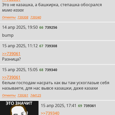
Это не казашка, а башкирка, степашка обосрался
мимо казах
Ответы
739308
739340
66
14 апр 2025, 19:50
66
739256
bump
67
15 апр 2025, 11:12
67
739308
>>739061
Разница?
68
15 апр 2025, 15:05
68
739340
>>739061
белым господам насрать как вы там ускоглазые себя
называете, для нас вывсе казашки, даже казахи
Ответы
739361
744125
69
15 апр 2025, 17:41
69
739361
>>739340