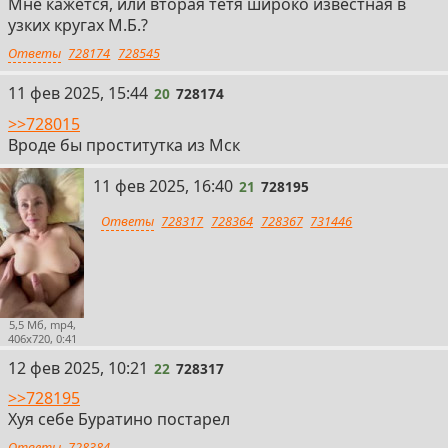
Мне кажется, или вторая тетя широко известная в
узких кругах М.Б.?
Ответы
728174
728545
20
11 фев 2025, 15:44
20
728174
>>728015
Вроде бы проститутка из Мск
21
11 фев 2025, 16:40
21
728195
Ответы
728317
728364
728367
731446
5,5 Мб, mp4,
406x720, 0:41
22
12 фев 2025, 10:21
22
728317
>>728195
Хуя себе Буратино постарел
Ответы
728384