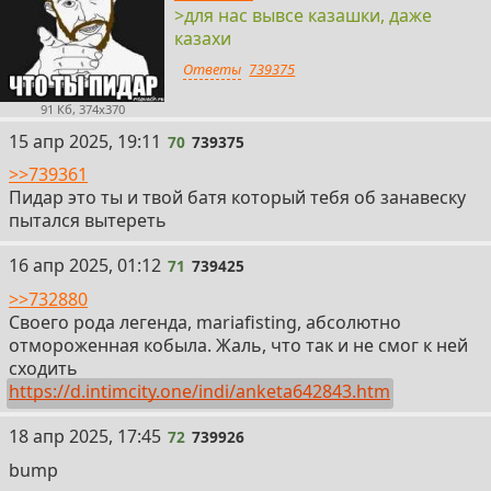
>для нас вывсе казашки, даже
казахи
Ответы
739375
91 Кб, 374x370
70
15 апр 2025, 19:11
70
739375
>>739361
Пидар это ты и твой батя который тебя об занавеску
пытался вытереть
71
16 апр 2025, 01:12
71
739425
>>732880
Своего рода легенда, mariafisting, абсолютно
отмороженная кобыла. Жаль, что так и не смог к ней
сходить
https://d.intimcity.one/indi/anketa642843.htm
72
18 апр 2025, 17:45
72
739926
bump