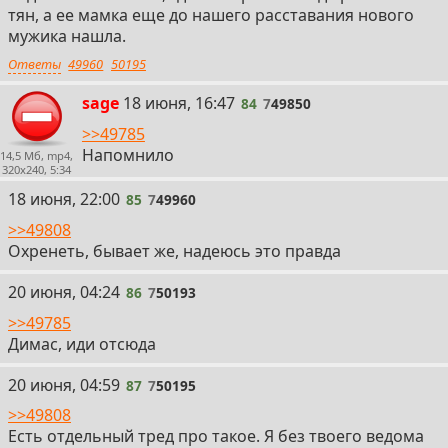
тян, а ее мамка еще до нашего расставания нового
мужика нашла.
Ответы
49960
50195
84
sage
18 июня, 16:47
84
7
49850
>>49785
Напомнило
14,5 Мб, mp4,
320x240, 5:34
85
18 июня, 22:00
85
7
49960
>>49808
Охренеть, бывает же, надеюсь это правда
86
20 июня, 04:24
86
7
50193
>>49785
Димас, иди отсюда
87
20 июня, 04:59
87
7
50195
>>49808
Есть отдельный тред про такое. Я без твоего ведома