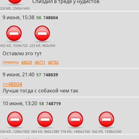
Спиздил в треде у нудистов
2,8 Мб, 2560x1443
56
9 июня, 15:38
56
7
48604
432 Кб, 1034x720
223 Кб, 960x956
Оставлю это тут
Ответы
48639
48771
48792
57
9 июня, 21:40
57
7
48639
>>48604
Лучше тогда с собакой чем так
58
10 июня, 13:20
58
7
48719
534 Кб, 1280x1920
664 Кб, 960x1280
718 Кб, 1440x2160
542 Кб, 1338x2160