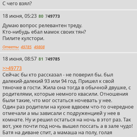
С чего взял?
80
18 июня, 05:23
80
7
49773
Думаю вопрос релевантен треду.
Кто-нибудь ебал мамок своих тян?
Пилите кулстори.
Ответы
49785
49808
81
18 июня, 08:57
81
7
49785
>>49773
Сейчас бы кто рассказал - не поверил бы. был
далекий-далекий 93 или 94 год. Пришел к свой
тяночке в гости. Жила она тогда в обычной двушке, с
родителями, которые немного квасили. Отношения
были такие, что мог остаться ночевать у нее.
Один раз родители на кухне вдвоем что-то очередное
отмечали а мы зависали с подруженцией у нее в
комнате. Ну и решил остаться на ночь в этот раз. Так
вот, уже почти под ночь вышел поссать а в зале чудо!
Батя на диване спит, а мамаша на полу, голая