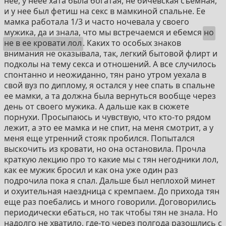
нее, у неее хата была богатая, не бичевская съемная,
и у нее был фетиш на секс в мамкиной спальне. Ее
мамка работала 1/3 и часто ночевала у своего
мужика, да и знала, что мы встречаемся и ебемся
но
не в ее кровати лол
. Каких то особых знаков
внимания не оказывала, так, легкий бытовой флирт и
подколы на тему секса и отношений. А все случилось
спонтанно и неожиданно, тян рано утром уехала в
свой вуз по диплому, я остался у нее спать в спальне
ее мамки, а та должна была вернуться вообще через
день от своего мужика. А дальше как в сюжете
порнухи. Просыпаюсь и чувствую, что кто-то рядом
лежит, а это ее мамка и не спит, на меня смотрит, а у
меня еще утренний стояк пробился. Попытался
выскочить из кровати, но она остановила. Прочла
краткую лекцию про то какие мы с тян негодники лол,
как ее мужик бросил и как она уже один раз
подрочила пока я спал. Дальше был неплохой минет
и охуительная наездница с кремпаем. До прихода тян
еще раз поебались и много говорили. Договорились
периодически ебаться, но так чтобы тян не знала. Но
надолго не хватило, где-то через полгода разошлись с