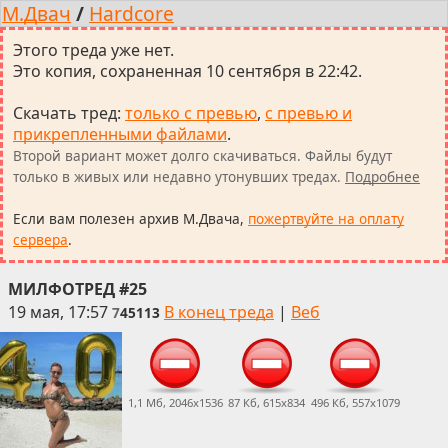
М.Двач
/
Hardcore
Этого треда уже нет.
Это копия, сохраненная 10 сентября в 22:42.
Скачать тред
:
только с превью
,
с превью и
прикрепленными файлами
.
Второй вариант может долго скачиваться. Файлы будут
только в живых или недавно утонувших тредах.
Подробнее
Если вам полезен архив М.Двача,
пожертвуйте на оплату
сервера
.
МИЛФОТРЕД #25
19 мая, 17:57
В конец треда
|
Веб
7
45113
1,1 Мб, 2046x1536
87 Кб, 615x834
496 Кб, 557x1079