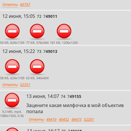
Ответы
49797
72
12 июня, 15:05
72
7
49011
50 Кб, 624x1109
77 Кб, 576x564
181 Кб, 1200x1200
73
12 июня, 15:22
73
7
49013
58 Кб, 624x1109
63 Кб, 340x604
Ответы
52351
74
13 июня, 14:07
74
7
49155
Зацените какая милфочка в мой объектив
попала
9,3 Мб, mp4,
1080x1920, 0:36
Ответы
49419
49452
49475
52201
75