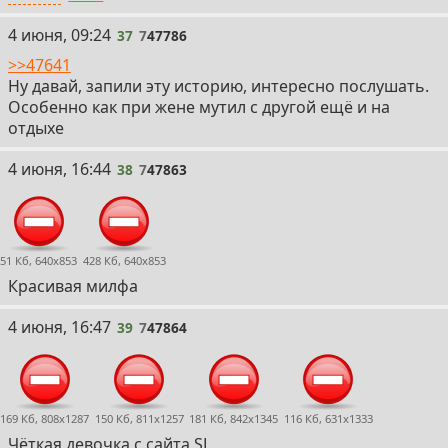
37
4 июня, 09:24
37
7
47786
>>47641
Ну давай, запили эту историю, интересно послушать.
Особенно как при жене мутил с другой ещё и на
отдыхе
38
4 июня, 16:44
38
7
47863
51 Кб, 640x853
428 Кб, 640x853
Красивая милфа
39
4 июня, 16:47
39
7
47864
169 Кб, 808x1287
150 Кб, 811x1257
181 Кб, 842x1345
116 Кб, 631x1333
Чёткая девочка с сайта SL