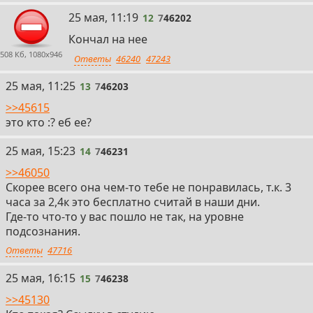
12
25 мая, 11:19
12
7
46202
Кончал на нее
508 Кб, 1080x946
Ответы
46240
47243
13
25 мая, 11:25
13
7
46203
>>45615
это кто :? еб ее?
14
25 мая, 15:23
14
7
46231
>>46050
Скорее всего она чем-то тебе не понравилась, т.к. 3
часа за 2,4к это бесплатно считай в наши дни.
Где-то что-то у вас пошло не так, на уровне
подсознания.
Ответы
47716
15
25 мая, 16:15
15
7
46238
>>45130