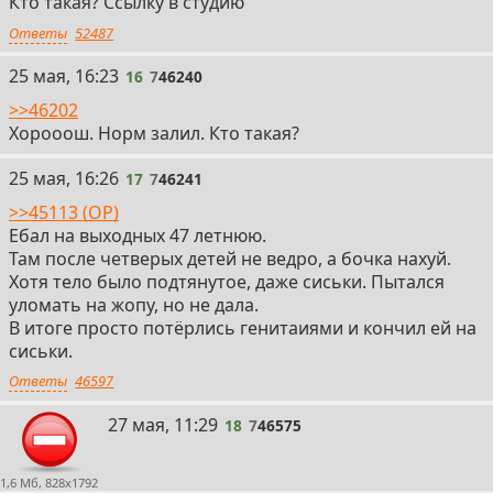
Кто такая? Ссылку в студию
Ответы
52487
16
25 мая, 16:23
16
7
46240
>>46202
Хорооош. Норм залил. Кто такая?
17
25 мая, 16:26
17
7
46241
>>45113 (OP)
Ебал на выходных 47 летнюю.
Там после четверых детей не ведро, а бочка нахуй.
Хотя тело было подтянутое, даже сиськи. Пытался
уломать на жопу, но не дала.
В итоге просто потёрлись генитаиями и кончил ей на
сиськи.
Ответы
46597
18
27 мая, 11:29
18
7
46575
1,6 Мб, 828x1792