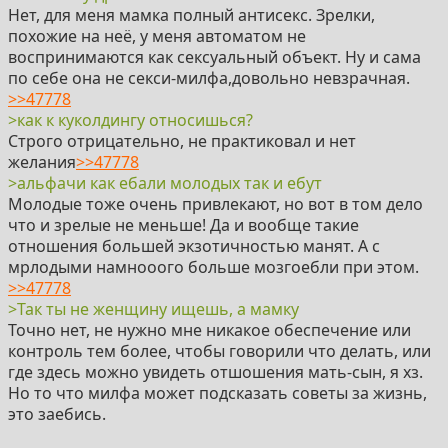
Нет, для меня мамка полный антисекс. Зрелки,
похожие на неё, у меня автоматом не
воспринимаются как сексуальный объект. Ну и сама
по себе она не секси-милфа,довольно невзрачная.
>>47778
>как к куколдингу относишься?
Строго отрицательно, не практиковал и нет
желания
>>47778
>альфачи как ебали молодых так и ебут
Молодые тоже очень привлекают, но вот в том дело
что и зрелые не меньше! Да и вообще такие
отношения большей экзотичностью манят. А с
мрлодыми намнооого больше мозгоебли при этом.
>>47778
>Так ты не женщину ищешь, а мамку
Точно нет, не нужно мне никакое обеспечение или
контроль тем более, чтобы говорили что делать, или
где здесь можно увидеть отшошения мать-сын, я хз.
Но то что милфа может подсказать советы за жизнь,
это заебись.