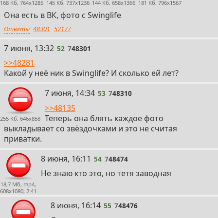
168 Кб, 764x1285
145 Кб, 737x1236
144 Кб, 658x1366
181 Кб, 796x1567
Она есть в ВК, фото с Swinglife
Ответы
48301
52177
52
7 июня, 13:32
52
7
48301
>>48281
Какой у неё ник в Swinglife? И сколько ей лет?
53
7 июня, 14:34
53
7
48310
>>48135
Теперь она блять каждое фото
255 Кб, 646x858
выкладывает со звёздочками и это не считая
приватки.
54
8 июня, 16:11
54
7
48474
Не знаю кто это, но тетя заводная
18,7 Мб, mp4,
608x1080, 2:41
55
8 июня, 16:14
55
7
48476