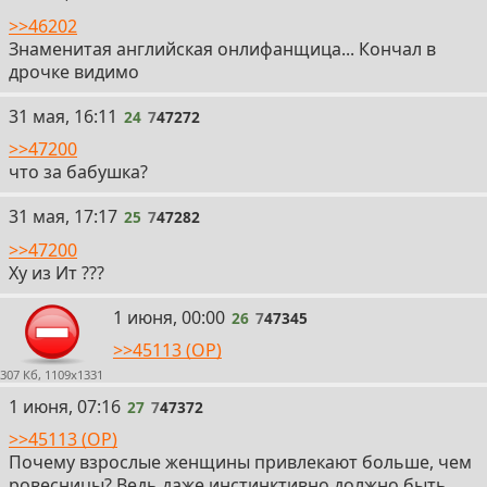
>>46202
Знаменитая английская онлифанщица... Кончал в
дрочке видимо
24
31 мая, 16:11
24
7
47272
>>47200
что за бабушка?
25
31 мая, 17:17
25
7
47282
>>47200
Ху из Ит ???
26
1 июня, 00:00
26
7
47345
>>45113 (OP)
307 Кб, 1109x1331
27
1 июня, 07:16
27
7
47372
>>45113 (OP)
Почему взрослые женщины привлекают больше, чем
ровесницы? Ведь даже инстинктивно должно быть