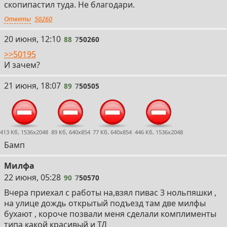
скопипастил туда. Не благодари.
Ответы
50260
88
20 июня, 12:10
88
7
50260
>>50195
И зачем?
89
21 июня, 18:07
89
7
50505
413 Кб, 1536x2048
89 Кб, 640x854
77 Кб, 640x854
446 Кб, 1536x2048
Бамп
Милфа
90
22 июня, 05:28
90
7
50570
Вчера приехал с работы на,взял пивас 3 нольпяшки ,
на улице дождь открытый подъезд там две милфы
бухают , короче позвали меня сделали комплименты
типа какой красивый и ТД