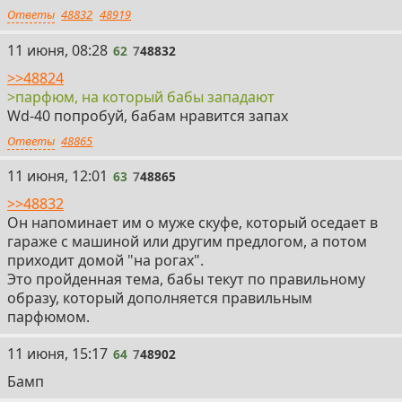
Ответы
48832
48919
62
11 июня, 08:28
62
7
48832
>>48824
>парфюм, на который бабы западают
Wd-40 попробуй, бабам нравится запах
Ответы
48865
63
11 июня, 12:01
63
7
48865
>>48832
Он напоминает им о муже скуфе, который оседает в
гараже с машиной или другим предлогом, а потом
приходит домой "на рогах".
Это пройденная тема, бабы текут по правильному
образу, который дополняется правильным
парфюмом.
64
11 июня, 15:17
64
7
48902
Бамп