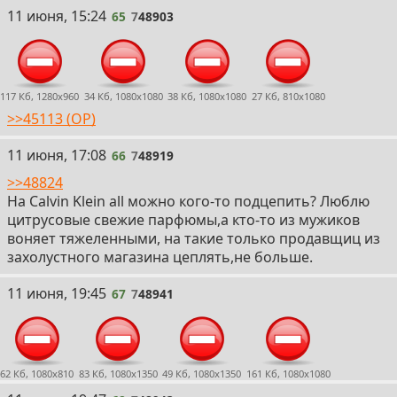
65
11 июня, 15:24
65
7
48903
117 Кб, 1280x960
34 Кб, 1080x1080
38 Кб, 1080x1080
27 Кб, 810x1080
>>45113 (OP)
66
11 июня, 17:08
66
7
48919
>>48824
На Calvin Klein all можно кого-то подцепить? Люблю
цитрусовые свежие парфюмы,а кто-то из мужиков
воняет тяжеленными, на такие только продавщиц из
захолустного магазина цеплять,не больше.
67
11 июня, 19:45
67
7
48941
62 Кб, 1080x810
83 Кб, 1080x1350
49 Кб, 1080x1350
161 Кб, 1080x1080