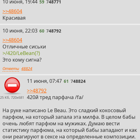
59
10 июня, 19:44
59
7
48771
>>48604
Красивая
60
10 июня, 22:03
60
7
48792
>>48604
Отличные сиськи
>/420/LeBean(?)
Это кому сигна?
Ответы
48824
61
11 июня, 07:47
61
7
48824
>>48792
420й тред парфача /fa/
25 Кб, 720x681
На руке написано Le Beau. Это сладкий кокосовый
парфюм, на который запала эта милфа. В целом бабы
очень любят парфюм на мужиках. Думаю вести
статистику парфюма, на который бабы западают и как
они реагируют в сексе на определенные композиции.