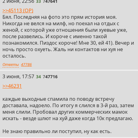
33
2 июня, 22:56
33
7
47641
>>45113 (OP)
Бял. Последняя на фото это прям история моя.
Никогда не велся на милф, но поехал на отдых с
женой, с которой уже отношения были хуевые уже,
после развелись. И короче с именно такой
познакомился. Пиздос короче! Мне 30, ей 41). Вечер и
ночь просто охуеть. Жаль ни контактов ни хуя не
осталось.
Ответы
47786
34
3 июня, 17:57
34
7
47716
>>46231
каждые выходные спамила по поводу встречу
доставала, надоело. По итогу я слился в 3-й раз, затем
меня слили. Пробовал других коммерческих мамок
искать - везде шлют на хуй даже когда 10к предлагаю.
Не знаю правильно ли поступил, ну как есть.