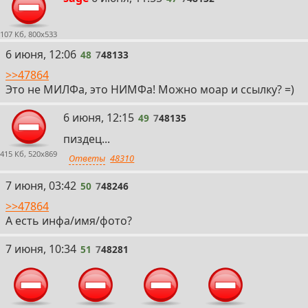
107 Кб, 800x533
48
6 июня, 12:06
48
7
48133
>>47864
Это не МИЛФа, это НИМФа! Можно моар и ссылку? =)
49
6 июня, 12:15
49
7
48135
пиздец...
415 Кб, 520x869
Ответы
48310
50
7 июня, 03:42
50
7
48246
>>47864
А есть инфа/имя/фото?
51
7 июня, 10:34
51
7
48281