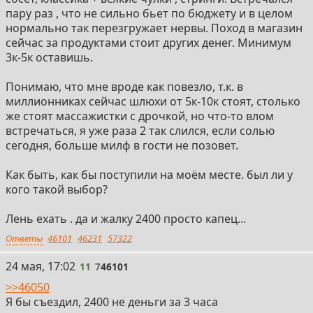
пару раз , что не сильно бьет по бюджету и в целом
нормально так перезгружает нервы. Поход в магазин
сейчас за продуктами стоит других денег. Минимум
3к-5к оставишь.
Понимаю, что мне вроде как повезло, т.к. в
миллионниках сейчас шлюхи от 5к-10к стоят, столько
же стоят массажистки с дрочкой, но что-то влом
встречаться, я уже раза 2 так слился, если солью
сегодня, больше милф в гости не позовет.
Как быть, как бы поступили на моём месте. был ли у
кого такой выбор?
Лень ехать . да и жалку 2400 просто капец...
Ответы
46101
46231
57322
11
24 мая, 17:02
11
7
46101
>>46050
Я бы съездил, 2400 не деньги за 3 часа