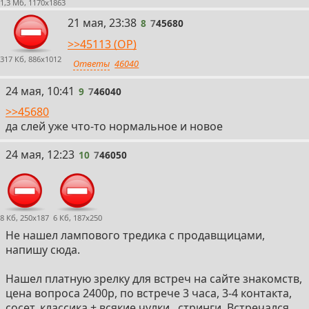
1,3 Мб, 1170x1863
8
21 мая, 23:38
8
7
45680
>>45113 (OP)
317 Кб, 886x1012
Ответы
46040
9
24 мая, 10:41
9
7
46040
>>45680
да слей уже что-то нормальное и новое
10
24 мая, 12:23
10
7
46050
8 Кб, 250x187
6 Кб, 187x250
Не нашел лампового тредика с продавщицами,
напишу сюда.
Нашел платную зрелку для встреч на сайте знакомств,
цена вопроса 2400р, по встрече 3 часа, 3-4 контакта,
сосет, классика + всякие чулки , стринги. Встречался