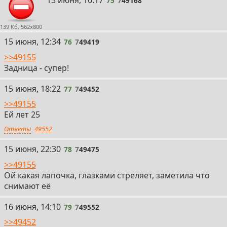
13 июня, 16:17
75
7
49168
139 Кб, 562x800
76
15 июня, 12:34
76
7
49419
>>49155
Задница - супер!
77
15 июня, 18:22
77
7
49452
>>49155
Ей лет 25
Ответы
49552
78
15 июня, 22:30
78
7
49475
>>49155
Ой какая лапочка, глазками стреляет, заметила что
снимают её
79
16 июня, 14:10
79
7
49552
>>49452