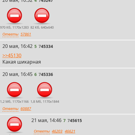
4
7
45247
970 Кб, 1170x1283
82 Кб, 640x640
Ответы
57861
5
20 мая, 16:42
5
7
45334
>>45130
Какая шикарная
6
20 мая, 16:45
6
7
45336
1,2 Мб, 1170x1166
1,8 Мб, 1170x1844
Ответы
60887
7
21 мая, 14:46
7
7
45615
Ответы
46203
46621