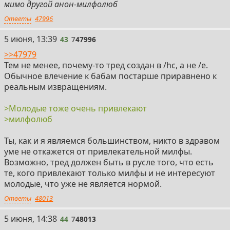
мимо другой анон-милфолюб
Ответы
47996
43
5 июня, 13:39
43
7
47996
>>47979
Тем не менее, почему-то тред создан в /hc, а не /e.
Обычное влечение к бабам постарше приравнено к
реальным извращениям.
>Молодые тоже очень привлекают
>милфолюб
Ты, как и я являемся большинством, никто в здравом
уме не откажется от привлекательной милфы.
Возможно, тред должен быть в русле того, что есть
те, кого привлекают только милфы и не интересуют
молодые, что уже не является нормой.
Ответы
48013
44
5 июня, 14:38
44
7
48013