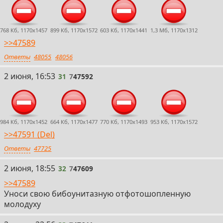
768 Кб, 1170x1457
899 Кб, 1170x1572
603 Кб, 1170x1441
1,3 Мб, 1170x1312
>>47589
Ответы
48055
48056
31
2 июня, 16:53
31
7
47592
984 Кб, 1170x1452
664 Кб, 1170x1477
770 Кб, 1170x1493
953 Кб, 1170x1572
>>47591 (Del)
Ответы
47725
32
2 июня, 18:55
32
7
47609
>>47589
Уноси свою бибоунитазную отфотошопленную
молодуху