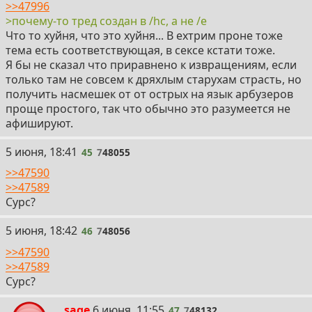
>>47996
>почему-то тред создан в /hc, а не /e
Что то хуйня, что это хуйня... В ехтрим проне тоже
тема есть соответствующая, в сексе кстати тоже.
Я бы не сказал что приравнено к извращениям, если
только там не совсем к дряхлым старухам страсть, но
получить насмешек от от острых на язык арбузеров
проще простого, так что обычно это разумеется не
афишируют.
45
5 июня, 18:41
45
7
48055
>>47590
>>47589
Сурс?
46
5 июня, 18:42
46
7
48056
>>47590
>>47589
Сурс?
47
sage
6 июня, 11:55
47
7
48132