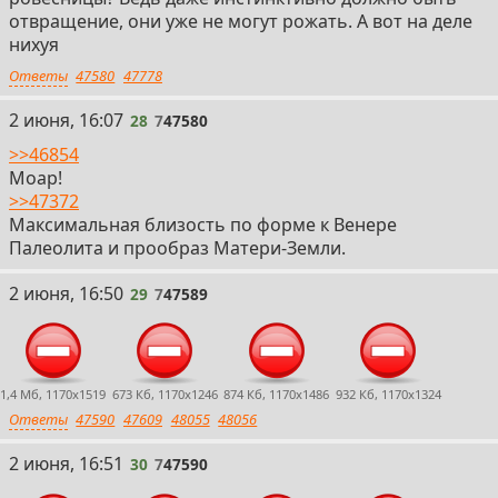
отвращение, они уже не могут рожать. А вот на деле
нихуя
Ответы
47580
47778
28
2 июня, 16:07
28
7
47580
>>46854
Моар!
>>47372
Максимальная близость по форме к Венере
Палеолита и прообраз Матери-Земли.
29
2 июня, 16:50
29
7
47589
1,4 Мб, 1170x1519
673 Кб, 1170x1246
874 Кб, 1170x1486
932 Кб, 1170x1324
Ответы
47590
47609
48055
48056
30
2 июня, 16:51
30
7
47590