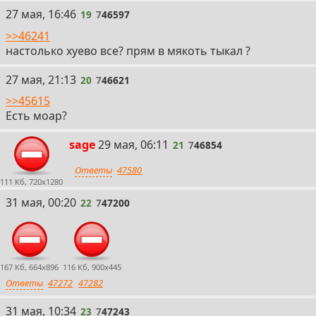
19
27 мая, 16:46
19
7
46597
>>46241
настолько хуево все? прям в мякоть тыкал ?
20
27 мая, 21:13
20
7
46621
>>45615
Есть моар?
21
sage
29 мая, 06:11
21
7
46854
Ответы
47580
111 Кб, 720x1280
22
31 мая, 00:20
22
7
47200
167 Кб, 664x896
116 Кб, 900x445
Ответы
47272
47282
23
31 мая, 10:34
23
7
47243