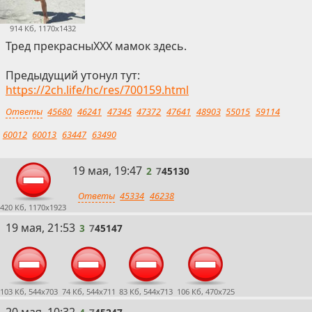
914 Кб, 1170x1432
Тред прекрасныХХХ мамок здесь.
Предыдущий утонул тут:
https://2ch.life/hc/res/700159.html
Ответы
45680
46241
47345
47372
47641
48903
55015
59114
60012
60013
63447
63490
2
19 мая, 19:47
2
7
45130
Ответы
45334
46238
420 Кб, 1170x1923
3
19 мая, 21:53
3
7
45147
103 Кб, 544x703
74 Кб, 544x711
83 Кб, 544x713
106 Кб, 470x725
4
20 мая, 10:32