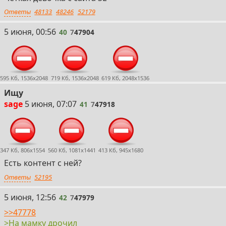
Ответы
48133
48246
52179
40
5 июня, 00:56
40
7
47904
595 Кб, 1536x2048
719 Кб, 1536x2048
619 Кб, 2048x1536
Ищу
41
sage
5 июня, 07:07
41
7
47918
347 Кб, 806x1554
560 Кб, 1081x1441
413 Кб, 945x1680
Есть контент с ней?
Ответы
52195
42
5 июня, 12:56
42
7
47979
>>47778
>На мамку дрочил