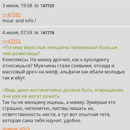
35
3 июня, 19:58
35
7
47725
>>47592
moar and info !
36
4 июня, 07:59
36
7
47778
>>47372
>Почему взрослые женщины привлекают больше,
чем ровесницы?
Комплексы. На мамку дрочил, как к куколдингу
относишься? Мужчины стали соевыми, отсюда и
массовый дроч на милф, альфачи как ебали молодых
так и ебут.
>Ведь даже инстинктивно должно быть отвращение,
они уже не могут рожать
Так ты не женщину ищешь, а мамку. Зумерши это
страшно, непонятно, листвы лишать их,
ответственность нести, а тут вот опытная тетя,
которая сама тебя научит, удобно.
Ответы
47979