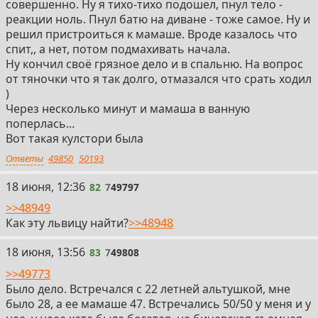
совершенно. Ну я тихо-тихо подошел, пнул тело -
реакции ноль. Пнул батю на диване - тоже самое. Ну и
решил пристроиться к мамаше. Вроде казалось что
спит,, а нет, потом подмахивать начала.
Ну кончил своё грязное дело и в спальню. На вопрос
от тяночки что я так долго, отмазался что срать ходил
)
Через несколько минут и мамаша в ванную
поперлась...
Вот такая кулстори была
Ответы
49850
50193
82
18 июня, 12:36
82
7
49797
>>48949
Как эту львицу найти?
>>48948
83
18 июня, 13:56
83
7
49808
>>49773
Было дело. Встречался с 22 летней альтушкой, мне
было 28, а ее мамаше 47. Встречались 50/50 у меня и у