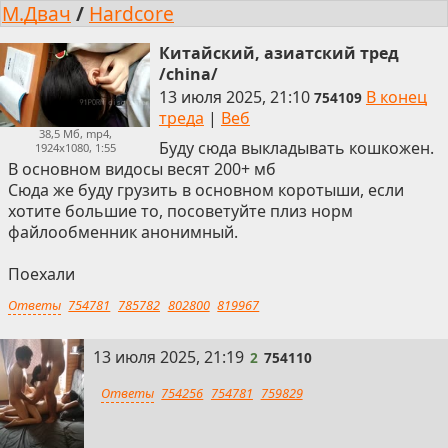
М.Двач
/
Hardcore
Китайский, азиатский тред
/china/
13 июля 2025, 21:10
В конец
754109
треда
|
Веб
38,5 Мб, mp4,
Буду сюда выкладывать кошкожен.
1924x1080, 1:55
В основном видосы весят 200+ мб
Сюда же буду грузить в основном коротыши, если
хотите большие то, посоветуйте плиз норм
файлообменник анонимный.
Поехали
Ответы
754781
785782
802800
819967
2
13 июля 2025, 21:19
2
754110
Ответы
754256
754781
759829