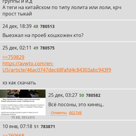
группы и и.д
А теги на китайском по типу лолита или лоли, крч
прост тыкай
48
24 дек, 18:39
48
780513
Выезжал на проеб кошкожен кто?
49
25 дек, 02:11
49
780575
>>759829
https://avwto.com/en-
US/article/46ac0747dec68fafd4c84303abc943f9
хз как скачать
50
25 дек, 03:27
50
780582
Всё посоны, это кинец..
Ответы
802748
75 Кб, 551x315
51
10 янв, 07:18
51
783871
>>760668