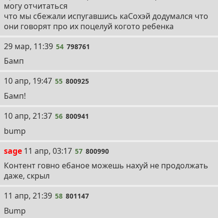
могу отчитаться
что мы сбежали испугавшись каСохэй додумался что
они говорят про их поцелуй когото ребенка
54
29 мар, 11:39
54
798761
Бамп
55
10 апр, 19:47
55
800925
Бамп!
56
10 апр, 21:37
56
800941
bump
57
sage
11 апр, 03:17
57
800990
Контент говно ебаное можешь нахуй не продолжать
даже, скрыл
58
11 апр, 21:39
58
801147
Bump