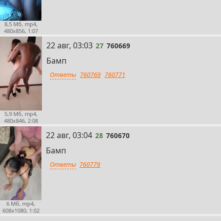
8,5 Мб, mp4,
480x856, 1:07
27
22 авг, 03:03
27
760669
Бамп
Ответы
760769
760771
5,9 Мб, mp4,
480x846, 2:08
28
22 авг, 03:04
28
760670
Бамп
Ответы
760779
6 Мб, mp4,
608x1080, 1:02