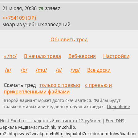
79
21 июля, 20:36
79
819967
>>754109 (OP)
моар из учебных заведений
Обновить тред
« /hc/
В начало треда
Веб-версия
Настройки
/a/
/b/
/mu/
/s/
/vg/
Все доски
Скачать тред
только с превью
с превью и
прикрепленными файлами
Второй вариант может долго скачиваться. Файлы будут
только в живых или недавно утонувших тредах.
Подробнее
Пользуетесь скринридером — пишите, что можно улуч
Host-Food.ru — надёжный хостинг от 12 руб/мес
|
Free DNS
Зеркала М.Двача: m2ch.hk, m2ch.lib,
m2chfapiswfw2wcakptqp4o6ltgchvjuxfab7urxlduraomtlnhw5xad.oni