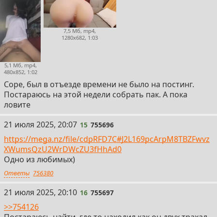
7,5 Мб, mp4,
1280x682, 1:03
5,1 Мб, mp4,
480x852, 1:02
Соре, был в отъезде времени не было на постинг.
Постараюсь на этой недели собрать пак. А пока
ловите
15
21 июля 2025, 20:07
15
755696
https://mega.nz/file/cdpRFD7C#J2L169pcArpM8TBZFwvz
XWumsQzU2WrDWcZU3fHhAd0
Одно из любимых)
Ответы
756380
16
21 июля 2025, 20:10
16
755697
>>754126