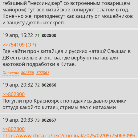
гэбэшный "мессинджер" со встроенным товарищем
майором) тут все китайское копируют с лагом в год.
Конечно же, приподнесут как защиту от мошейников
и защиту духовных скреп...
71
19 апр, 15:22
71
802800
>>754109 (OP)
Где найти прон китайцев и русских наташ? Слышал в
ДВ есть целые агенства, где вербуют наташ для
вахтовой подработки в Китае.
Ответы
802866
802867
72
19 апр, 20:32
72
802866
>>802800
Погугли про Красноярск попадались давно ролики
оттуда какой-то китаец стримы вел с натахами
73
19 апр, 20:33
73
802867
>>802800
https://www.chita.ru/text/criminal/2025/02/05/75068099/