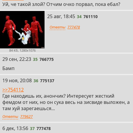
Уй, че такой злой? Отчим очко порвал, пока ебал?
34
25 авг, 18:45
34
761110
Ответы
777478
84 Кб, 1280x1076
35
29 сен, 22:23
35
766775
Бамп
36
19 ноя, 20:08
36
775137
>>754112
Где находишь их, анончик? Интересует жесткий
фемдом от них, но он сука весь на зисвиде выложен, а
там хуй зарегаешься...
Ответы
779627
37
6 дек, 13:56
37
777478