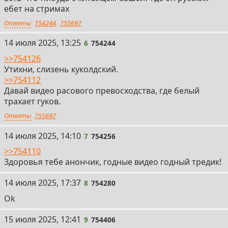
ебет на стримах
Ответы
754244
755697
6
14 июля 2025, 13:25
6
754244
>>754126
Утихни, слизень куколдский.
>>754112
Давай видео расового превосходства, где белый
трахает гуков.
Ответы
755697
7
14 июля 2025, 14:10
7
754256
>>754110
Здоровья тебе анончик, годные видео годный тредик!
8
14 июля 2025, 17:37
8
754280
Ok
9
15 июля 2025, 12:41
9
754406