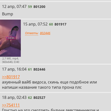
59
12 апр, 07:47
59
801200
Bump
60
15 апр, 07:52
60
801917
Ответы
802446
2,7 Мб, mp4,
360x640, 0:40
61
17 апр, 16:04
61
802446
>>801917
ахуенный вайб видоса, скинь еще подобное или
напиши название такого типа прона плс
62
18 апр, 02:43
62
802527
>>754111
Грустно на это смотреть будучи девственником и