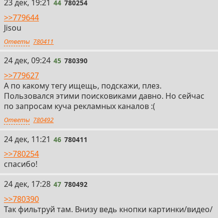
44
23 дек, 19:21
44
780254
>>779644
Jisou
Ответы
780411
45
24 дек, 09:24
45
780390
>>779627
А по какому тегу ищещь, подскажи, плез.
Пользовался этими поисковиками давно. Но сейчас
по запросам куча рекламных каналов :(
Ответы
780492
46
24 дек, 11:21
46
780411
>>780254
спасибо!
47
24 дек, 17:28
47
780492
>>780390
Так фильтруй там. Внизу ведь кнопки картинки/видео/