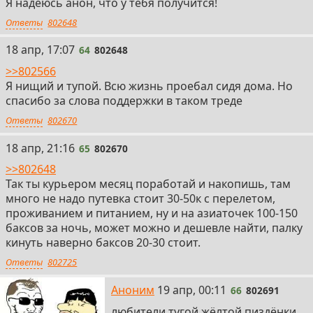
Я надеюсь анон, что у тебя получится!
Ответы
802648
64
18 апр, 17:07
64
802648
>>802566
Я нищий и тупой. Всю жизнь проебал сидя дома. Но
спасибо за слова поддержки в таком треде
Ответы
802670
65
18 апр, 21:16
65
802670
>>802648
Так ты курьером месяц поработай и накопишь, там
много не надо путевка стоит 30-50к с перелетом,
проживанием и питанием, ну и на азиаточек 100-150
баксов за ночь, может можно и дешевле найти, палку
кинуть наверно баксов 20-30 стоит.
Ответы
802725
66
Аноним
19 апр, 00:11
66
802691
любители тугой жёлтой пиздёнки