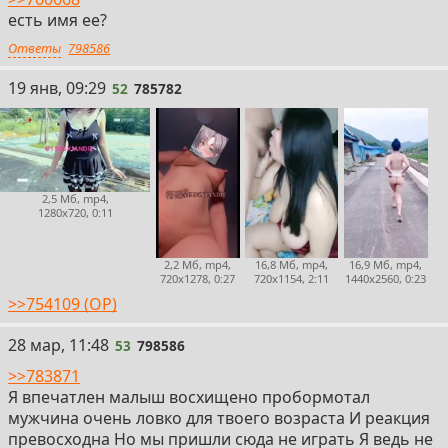
есть имя ее?
Ответы
798586
52
19 янв, 09:29
52
785782
2,5 Мб, mp4,
1280x720, 0:11
2,2 Мб, mp4,
16,8 Мб, mp4,
16,9 Мб, mp4,
720x1278, 0:27
720x1154, 2:11
1440x2560, 0:23
>>754109 (OP)
53
28 мар, 11:48
53
798586
>>783871
Я впечатлен малыш восхищено пробормотал
мужчина очень ловко для твоего возраста И реакция
превосходна Но мы пришли сюда не играть Я ведь не