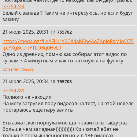
Постараюсь найти, где то находил как он двух трахал.
>>754244
Белый с запада ? Таким не интересуюсь, но если будут
закину
17
21 июля 2025, 20:31
17
755702
https://mega.nz/file/lFI1HY6C#4aKCheAoZApJeRsMjoQ75
-pIYXg8cU_iYTLO8q0HvL0
Одно из древних, помню как собирал этот видос по
кускам 3-4 минутным и как то наткнулся на фуллку
Ответы
758896
18
21 июля 2025, 20:34
18
755703
>>754781
Полного не находил.
На мегу загрузил пару видосов на тест, на этой неделе
постараюсь еще пару залить
Бтв азиатская порнуха мне ща нравится в тыщу раз
больше чем западная)))))))))))) Крч китай ебет не
только в промышленности но и в 18+ видосах