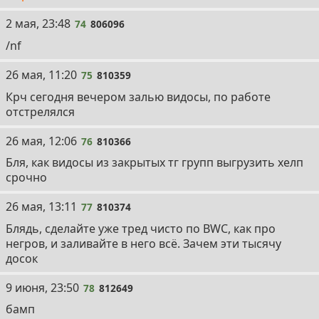
74
2 мая, 23:48
74
806096
/nf
75
26 мая, 11:20
75
810359
Крч сегодня вечером залью видосы, по работе
отстрелялся
76
26 мая, 12:06
76
810366
Бля, как видосы из закрытых тг групп выгрузить хелп
срочно
77
26 мая, 13:11
77
810374
Блядь, сделайте уже тред чисто по BWC, как про
негров, и заливайте в него всё. Зачем эти тысячу
досок
78
9 июня, 23:50
78
812649
бамп