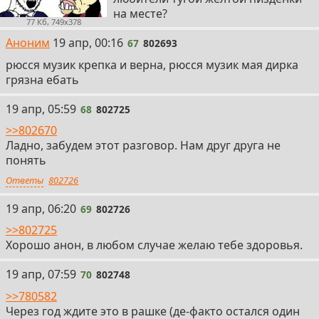
на месте?
77 Кб, 749x378
67
Аноним
19 апр, 00:16
67
802693
рюсся музик крепка и верна, рюсся музик мая дирка
грязна ебать
68
19 апр, 05:59
68
802725
>>802670
Ладно, забудем этот разговор. Нам друг друга не
понять
Ответы
802726
69
19 апр, 06:20
69
802726
>>802725
Хорошо анон, в любом случае желаю тебе здоровья.
70
19 апр, 07:59
70
802748
>>780582
Через год ждите это в рашке (де-факто остался один