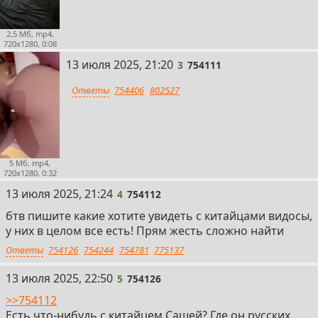
2,5 Мб, mp4,
720x1280, 0:08
3
13 июля 2025, 21:20
3
754111
Ответы
754406
802527
5 Мб, mp4,
720x1280, 0:32
4
13 июля 2025, 21:24
4
754112
бтв пишите какие хотите увидеть с китайцами видосы,
у них в целом все есть! Прям жесть сложно найти
Ответы
754126
754244
754781
775137
5
13 июля 2025, 22:50
5
754126
>>754112
Есть что-нибудь с китайцем Сашей? Где он русских