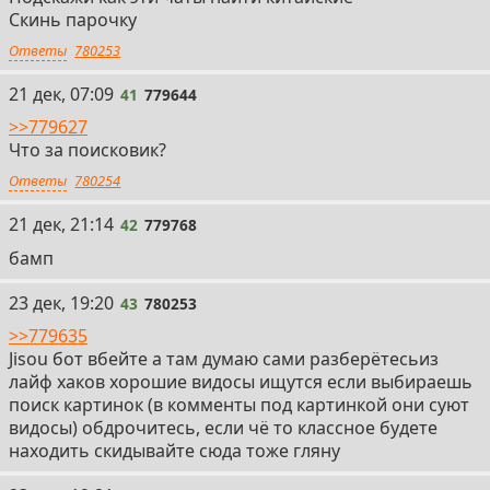
Скинь парочку
Ответы
780253
41
21 дек, 07:09
41
779644
>>779627
Что за поисковик?
Ответы
780254
42
21 дек, 21:14
42
779768
бамп
43
23 дек, 19:20
43
780253
>>779635
Jisou бот вбейте а там думаю сами разберётесьиз
лайф хаков хорошие видосы ищутся если выбираешь
поиск картинок (в комменты под картинкой они суют
видосы) обдрочитесь, если чё то классное будете
находить скидывайте сюда тоже гляну