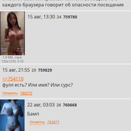
каждого браузера говорит об опасности посещения
24
15 авг, 13:30
24
759780
1,9 Мб, mp4,
720x1270, 0:10
25
15 авг, 21:55
25
759829
>>754110
фулл есть? Или имя? Или сурс?
Ответы
780575
26
22 авг, 03:03
26
760668
Бамп
Ответы
783871