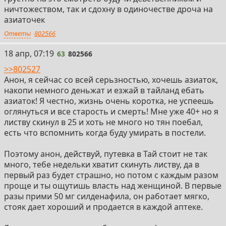
ничтожеством, так и сдохну в одиночестве дроча на
азиаточек
Ответы
802566
63
18 апр, 07:19
63
802566
>>802527
Анон, я сейчас со всей серьзностью, хочешь азиаток,
накопи немного деньжат и езжай в тайланд ебать
азиаток! Я честно, жизнь очень коротка, не успеешь
оглянуться и все старость и смерть! Мне уже 40+ но я
листву скинул в 25 и хоть не много но тян поебал,
есть что вспомнить когда буду умирать в постели.
Поэтому анон, действуй, путевка в Тай стоит не так
много, тебе недельки хватит скинуть листву, да в
первый раз будет страшно, но потом с каждым разом
проще и ты ощутишь власть над женщиной. В первые
разы прими 50 мг силденафила, он работает мягко,
стояк дает хороший и продается в каждой аптеке.