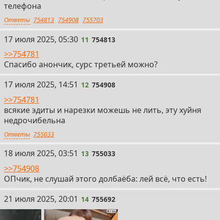
телефона
Ответы
754813
754908
755703
11
17 июля 2025, 05:30
11
754813
>>754781
Спасибо анончик, сурс третьей можно?
12
17 июля 2025, 14:51
12
754908
>>754781
всякие эдиты и нарезки можешь не лить, эту хуйня
недрочибельна
Ответы
755033
13
18 июля 2025, 03:51
13
755033
>>754908
ОПчик, не слушай этого долбаёба: лей всё, что есть!
14
21 июля 2025, 20:01
14
755692