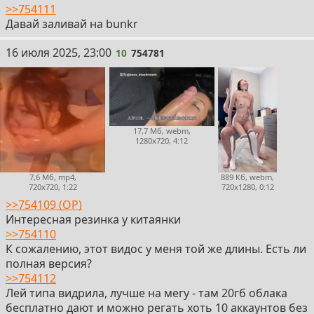
>>754111
Давай заливай на bunkr
10
16 июля 2025, 23:00
10
754781
17,7 Мб, webm,
1280x720, 4:12
7,6 Мб, mp4,
889 Кб, webm,
720x720, 1:22
720x1280, 0:12
>>754109 (OP)
Интересная резинка у китаянки
>>754110
К сожалению, этот видос у меня той же длины. Есть ли
полная версия?
>>754112
Лей типа видрила, лучше на мегу - там 20гб облака
бесплатно дают и можно регать хоть 10 аккаунтов без