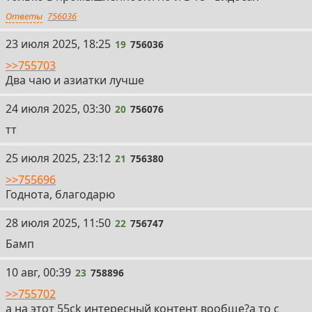
Ответы
756036
19
23 июля 2025, 18:25
19
756036
>>755703
Два чаю и азиатки лучше
20
24 июля 2025, 03:30
20
756076
тт
21
25 июля 2025, 23:12
21
756380
>>755696
Годнота, благодарю
22
28 июля 2025, 11:50
22
756747
Бамп
23
10 авг, 00:39
23
758896
>>755702
а на этот 55ck интересный контент вообще?а то с