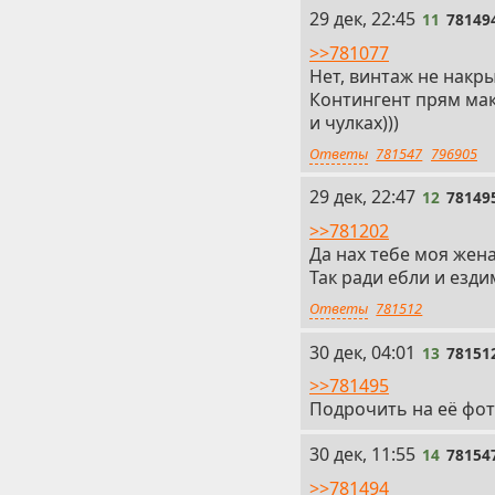
11
29 дек, 22:45
11
78149
>>781077
Нет, винтаж не накр
Контингент прям мак
и чулках)))
Ответы
781547
796905
12
29 дек, 22:47
12
78149
>>781202
Да нах тебе моя жена))
Так ради ебли и ездим
Ответы
781512
13
30 дек, 04:01
13
78151
>>781495
Подрочить на её фот
14
30 дек, 11:55
14
78154
>>781494