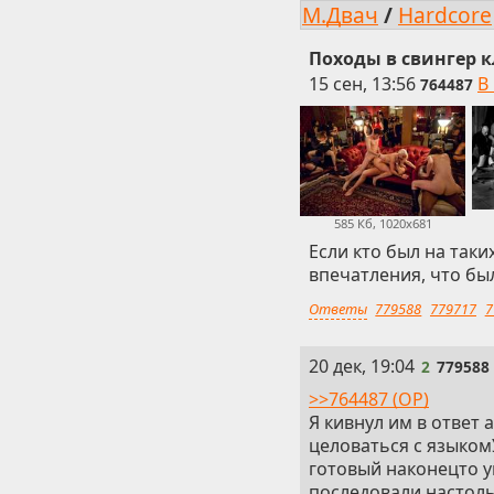
М.Двач
/
Hardcore
Походы в свингер 
15 сен, 13:56
В
764487
585 Кб, 1020x681
Если кто был на таки
впечатления, что бы
Ответы
779588
779717
7
2
20 дек, 19:04
2
779588
>>764487 (OP)
Я кивнул им в ответ 
целоваться с языком
готовый наконецто у
последовали настол