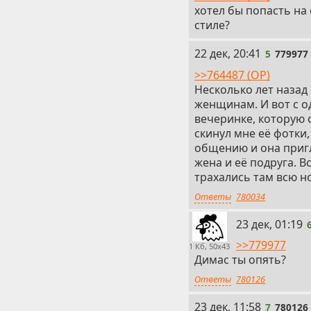
хотел бы попасть на
стиле?
5
22 дек, 20:41
5
779977
>>764487 (OP)
Несколько лет назад
женщинам. И вот с о
вечеринке, которую о
скинул мне её фотки,
общению и она пригл
жена и её подруга. В
трахались там всю н
Ответы
780034
6
23 дек, 01:19
>>779977
1 Кб, 50x43
Димас ты опять?
Ответы
780126
7
23 дек, 11:58
7
780126