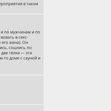
мероприятия в таком
л и по мужчинам и по
вовать в секс-
 его жена). Он
лись, сошлись по
 две тёлки — эта
м-то доме с сауной и