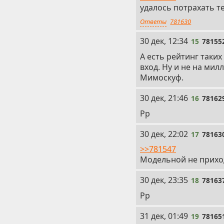
удалось потрахать т
Ответы
781630
15
30 дек, 12:34
15
78155
А есть рейтинг таки
вход. Ну и не на мил
Мимоскуф.
16
30 дек, 21:46
16
78162
Рр
17
30 дек, 22:02
17
78163
>>781547
Модельной не приход
18
30 дек, 23:35
18
78163
Рр
19
31 дек, 01:49
19
78165