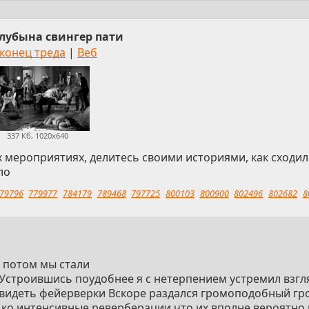
клубына свингер пати
 конец треда
|
Веб
337 Кб, 1020x640
х мероприятиях, делитесь своими историями, как сходил
ло
79796
779977
784179
789468
797725
800103
800900
802496
802682
8
а потом мы стали
Устроившись поудобнее я с нетерпением устремил взгл
видеть фейерверки Вскоре раздался громоподобный гр
ько интенсивные реверберации что их вполне вероятно