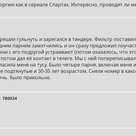
 оргию как в сериале Спартак. Интересно, проводит ли 
 решил гульнуть и зарегался в тиндере. Фильтр постави
дним парнем замэтчились и он сразу предложил поучаст
ни с его подругой устраивают (потом оказалось, что это
 потом дал её контакт в телеге. Мы с ней попереписыва
асила меня на тусу. Было четыре парня, включая меня и
се подтянутые и 30-35 лет возрастом. Сняли номер в како
очь. Было прикольно.
6
780034