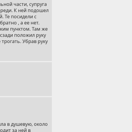
ьной части, супруга
ереди. К ней подошел
. Те посидели с
ратно , а ее нет.
ским пунктом. Там же
 сзади положил руку
 трогать. Убрав руку
шла в душевую, около
одит за ней в