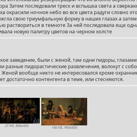
ра Затем последовали треск и вспышка света а сверка
а окрасили ночное небо во все цвета радуги словно это
жгла свою триумфальную форму в наших глазах а затем
ю раствориться в темноте За ней последовала еще одн
ивала новую палитру цветов на черном холсте
кое заведение, были с женой, там одни пидоры, глазами
ли разные пидорастические развлечения, волокут с соб
. Женой вообще никто не интересовался кроме охранни
ет достаточно контенгента в теме, или стесняются.
27 Кб, 800x450
166 Кб, 993x600