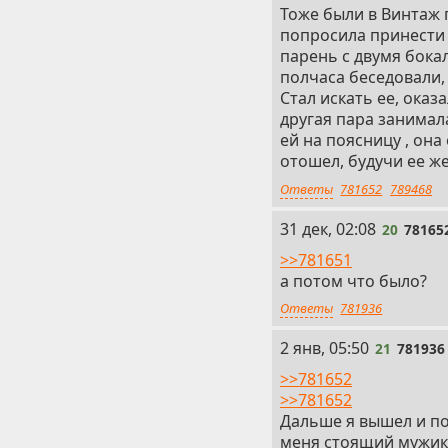
Тоже были в Винтаж 
попросила принести 
парень с двумя бокал
полчаса беседовали, 
Стал искать ее, ока
другая пара занимал
ей на поясницу , она
отошел, будучи ее ж
Ответы
781652
789468
20
31 дек, 02:08
20
78165
>>781651
а потом что было?
Ответы
781936
21
2 янв, 05:50
21
781936
>>781652
>>781652
Дальше я вышел и по
меня стоящий мужик 