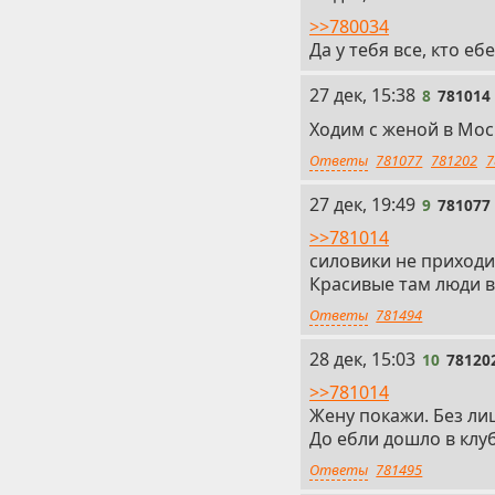
>>780034
Да у тебя все, кто е
8
27 дек, 15:38
8
781014
Ходим с женой в Моск
Ответы
781077
781202
7
9
27 дек, 19:49
9
781077
>>781014
силовики не приходил
Красивые там люди в
Ответы
781494
10
28 дек, 15:03
10
78120
>>781014
Жену покажи. Без ли
До ебли дошло в клу
Ответы
781495