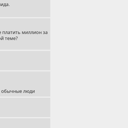
вида.
е платить миллион за
ой теме?
се обычные люди