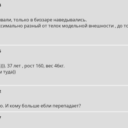
4
ывали, только в биззаре наведывались.
симально разный от телок модельной внешности , до то
5
). 37 лет , рост 160, вес 46кг.
 туда))
2
о. И кому больше ебли перепадает?
7