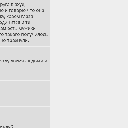
уга в ахуе,
аю и говорю что она
ку, краем глаза
единится и те
Там есть мужики
го такого получилось
тно трахнули.
между двумя людьми и
г клуб