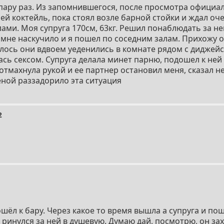
пару раз. Из запомнившегося, после просмотра официал
ей коктейль, пока стоял возле барной стойки и ждал оч
ами. Моя супруга 170см, 63кг. Решил понаблюдать за ней
мне наскучило и я пошел по соседним залам. Прихожу об
залось они вдвоем уеденились в комнате рядом с диджей
ась сексом. Супруга делала минет парню, подошел к ней
 отмахнула рукой и ее партнер остановил меня, сказал не
еной раззадорило эта ситуация
2
шёл к бару. Через какое то время вышла а супруга и по
ринулся за ней в душевую. Думаю дай, посмотрю, он зах