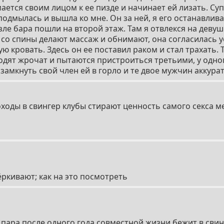
тся своим лицом к ее пизде и начинает ей лизать. Супр
подмылась и вышла ко мне. Он за ней, я его останавлив
зле бара пошли на второй этаж. Там я отвлекся на девуш
 со спины делают массаж и обнимают, она согласилась у
ю кровать. Здесь он ее поставил раком и стал трахать. 
одят жрочат и пытаются пристроиться третьими, у одно
 замкнуть свой член ей в горло и те двое мужчин аккура
оходы в свингер клубы стирают ценность самого секса 
ёркивают; как на это посмотреть
 пара после одного года совместной жизни бежит в свин