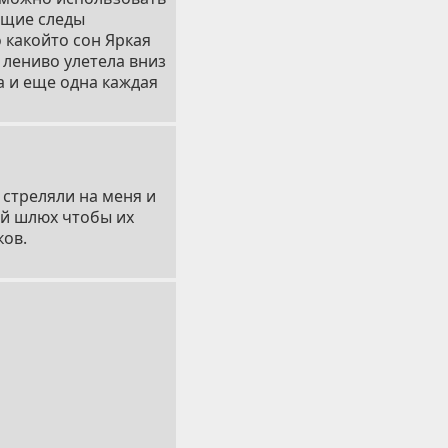
ющие следы
 какойто сон Яркая
 лениво улетела вниз
а и еще одна каждая
 стреляли на меня и
ой шлюх чтобы их
ков.