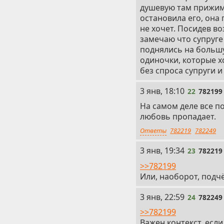
душевую там прижимае
остановила его, она 
не хочет. Посидев во
замечаю что супруге
поднялись на большу
одиночки, которые х
без спроса супруги и
22
3 янв, 18:10
22
782199
На самом деле все п
любовь пропадает.
Ответы
782219
782249
23
3 янв, 19:34
23
782219
>>782199
Или, наоборот, подч
24
3 янв, 22:59
24
782249
>>782199
Важен контекст, если