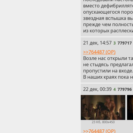
вместо дефибриллято
опускающегося порох
звездная вспышка вы
прежде чем полность
из которых расплеск
3
21 дек, 14:57
3
779717
>>764487 (OP)
Возле нас открыли та
не стыдясь предлага
пропустили на входе
В наших краях пока н
4
22 дек, 00:39
4
779796
23 Кб, 800x450
>>764487 (OP)