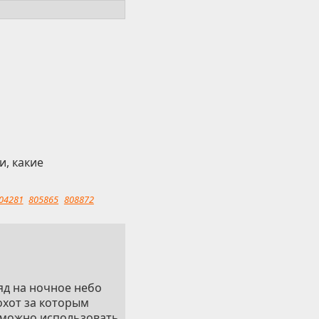
и, какие
04281
805865
808872
яд на ночное небо
охот за которым
 можно использовать