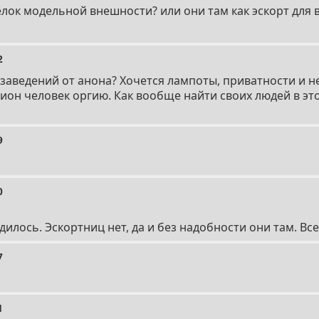
елок модельной внешности? или они там как эскорт для 
2
х заведений от анона? Хочется лампоты, приватности и н
лион человек оргию. Как вообще найти своих людей в эт
9
0
илось. Эскортниц нет, да и без надобности они там. В
7
1