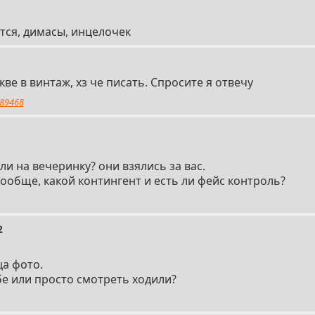
бется, димасы, инцелочек
ве в винтаж, хз че писать. Спросите я отвечу
89468
и на вечеринку? они взялись за вас.
ообще, какой контингент и есть ли фейс контроль?
2
ца фото.
бе или просто смотреть ходили?