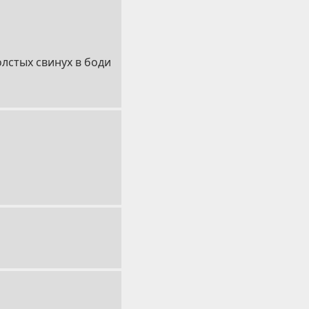
лстых свинух в боди