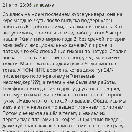
38
21 апр, 23:06
38
803373
Сошлись на моем последнем курсе универа, она на
курс младше. Чуть после выпуска подвернулась
работа в ДС2, обговорили, стал жильё снимать. Как
выпустилась, приехала ко мне, работу тоже быстро
нашла. Жили тихо-мирно года 2, без срачей, истерик,
мозгоебли, эмоциональных качелей и прочего,
потому что оба спокойные тихони по натуре. Спалил
внезапно - оставленный телефон, уведомление из
телеги. Мы тогда в вк сидели (как и большинство
тогда, А ПОМНИТЕ времена, когда даже тут 24/7
писали про псиоп-рекламу и "читаемый
мессенджер"???), а телега у нее была для работы.
Телефоны никогда никто друг у друга не проверял,
потому что и мысли не было, что кто-то на стороне
гуляет. Надо что-то - спокойно давали. Общались мы
в вк, а в тг я не лазал по вышеописанным причинам.
Потом с её ноута зашёл в телегу и увидел их
переписку с планами на "кофе". Ощущение пиздец,
даже хуй знает, как всё описать, смесь всего и сразу.
Сперва захотел дождаться её и ткнуть в ебало, а