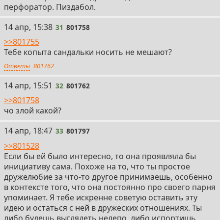
перфоратор. Пиздабол.
31
14 апр, 15:38
31
801758
>>801755
Тебе копыта сандальки носить не мешают?
Ответы
801762
32
14 апр, 15:51
32
801762
>>801758
чо злой какой?
33
14 апр, 18:47
33
801797
>>801528
Если бы ей было интересно, то она проявляла бы
инициативу сама. Похоже на то, что ты простое
дружелюбие за что-то другое принимаешь, особенно
в контексте того, что она постоянно про своего парня
упоминает. Я тебе искренне советую оставить эту
идею и остаться с ней в дружеских отношениях. Ты
либо будешь выглядеть нелепо, либо испортишь