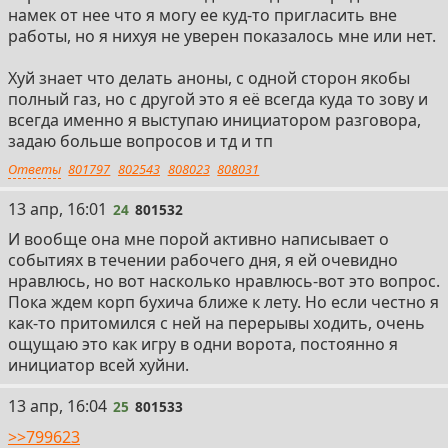
намек от нее что я могу ее куд-то пригласить вне
работы, но я нихуя не уверен показалось мне или нет.
Хуй знает что делать аноны, с одной сторон якобы
полный газ, но с другой это я её всегда куда то зову и
всегда именно я выступаю инициатором разговора,
задаю больше вопросов и тд и тп
Ответы
801797
802543
808023
808031
24
13 апр, 16:01
24
801532
И вообще она мне порой активно написывает о
событиях в течении рабочего дня, я ей очевидно
нравлюсь, но вот насколько нравлюсь-вот это вопрос.
Пока ждем корп бухича ближе к лету. Но если честно я
как-то притомился с ней на перерывы ходить, очень
ощущаю это как игру в одни ворота, постоянно я
инициатор всей хуйни.
25
13 апр, 16:04
25
801533
>>799623