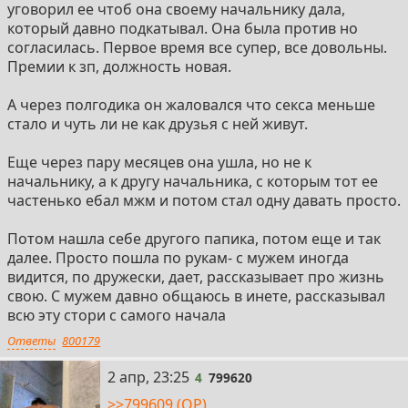
уговорил ее чтоб она своему начальнику дала,
который давно подкатывал. Она была против но
согласилась. Первое время все супер, все довольны.
Премии к зп, должность новая.
А через полгодика он жаловался что секса меньше
стало и чуть ли не как друзья с ней живут.
Еще через пару месяцев она ушла, но не к
начальнику, а к другу начальника, с которым тот ее
частенько ебал мжм и потом стал одну давать просто.
Потом нашла себе другого папика, потом еще и так
далее. Просто пошла по рукам- с мужем иногда
видится, по дружески, дает, рассказывает про жизнь
свою. С мужем давно общаюсь в инете, рассказывал
всю эту стори с самого начала
Ответы
800179
4
2 апр, 23:25
4
799620
>>799609 (OP)