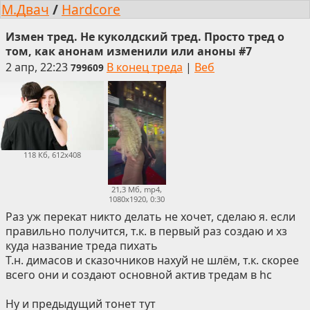
М.Двач
/
Hardcore
Измен тред. Не куколдский тред. Просто тред о
том, как анонам изменили или аноны #7
2 апр, 22:23
В конец треда
|
Веб
799609
118 Кб, 612x408
21,3 Мб, mp4,
1080x1920, 0:30
Раз уж перекат никто делать не хочет, сделаю я. если
правильно получится, т.к. в первый раз создаю и хз
куда название треда пихать
Т.н. димасов и сказочников нахуй не шлём, т.к. скорее
всего они и создают основной актив тредам в hc
Ну и предыдущий тонет тут