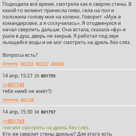
Подходила всё время, смотрела как я сверлю стены. В
какой-то момент принесла пиво, села на пол и
положила голову мне на колено. Говорит: «Муж в
командировке, а я соскучилась». Я отодвинулся и
начал сверлить дальше. Она встала, сказала «фу» и
ушла в душ, дверь не закрыв. Я работал под звук
льющейся воды и не мог смотреть на дрель без слёз.
Вопросы есть?
Ответы
801755
801757
804858
29
14 апр, 15:27
29
801755
>>801749
тебе нимб не жмёт?)
Ответы
801758
30
14 апр, 15:30
30
801757
>>801749
>не мог смотреть на дрель без слёз.
Кто же сверлит стены дрелью? Для этого есть