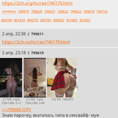
https://2ch.org/hc/res/746179.html
Ответы
799619
799620
799621
799622
799623
799678
799716
800760
801810
804775
805791
809052
811883
815601
2
2 апр, 22:36
2
799611
https://2ch.su/hc/res/746179.html
3
2 апр, 23:18
3
799619
3,7 Мб, mp4,
2,3 Мб, mp4,
752 Кб, 746x972
720x1280, 0:12
720x1280, 0:06
>>799609 (OP)
Знаю парочку, вкатилась типа в сексвайф- муж