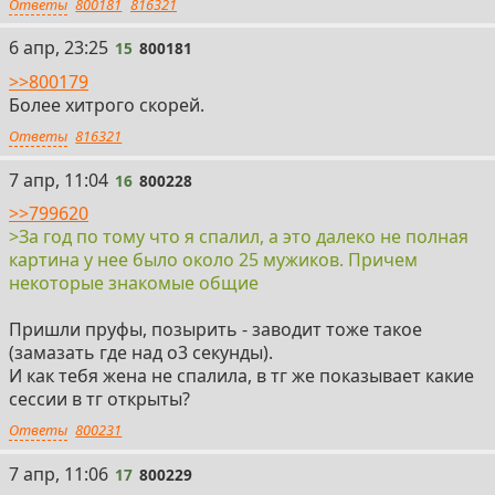
Ответы
800181
816321
15
6 апр, 23:25
15
800181
>>800179
Более хитрого скорей.
Ответы
816321
16
7 апр, 11:04
16
800228
>>799620
>За год по тому что я спалил, а это далеко не полная
картина у нее было около 25 мужиков. Причем
некоторые знакомые общие
Пришли пруфы, позырить - заводит тоже такое
(замазать где над о3 секунды).
И как тебя жена не спалила, в тг же показывает какие
сессии в тг открыты?
Ответы
800231
17
7 апр, 11:06
17
800229