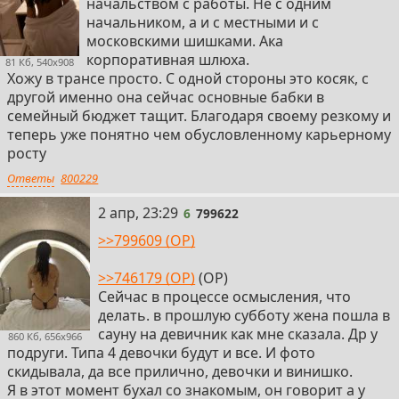
начальством с работы. Не с одним
начальником, а и с местными и с
московскими шишками. Ака
корпоративная шлюха.
81 Кб, 540x908
Хожу в трансе просто. С одной стороны это косяк, с
другой именно она сейчас основные бабки в
семейный бюджет тащит. Благодаря своему резкому и
теперь уже понятно чем обусловленному карьерному
росту
Ответы
800229
6
2 апр, 23:29
6
799622
>>799609 (OP)
>>746179 (OP)
(OP)
Сейчас в процессе осмысления, что
делать. в прошлую субботу жена пошла в
сауну на девичник как мне сказала. Др у
860 Кб, 656x966
подруги. Типа 4 девочки будут и все. И фото
скидывала, да все прилично, девочки и винишко.
Я в этот момент бухал со знакомым, он говорит а у