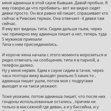
меня админша в этой сауне бывшая. Давай пробью. Я
ему говорю да что пробивать- вот же видно сидят
девки просто. Он все равно ей пишет, спрашивает кто
сейчас в Римских термах. Она отвечает- 4 девки там
сейчас.
Я ему вот видишь типа. Сидим дальше пьем, через
час примерно ему админша пишет-а нет, теперь туда
5 мужиков приехали
Типа к ним присоединились.
И короче жена начала с этого момента морозиться и
редко отвечать на сообщения, типа я в парной, а
телефон далеко.
Ну у меня нервяк. Едем к сауне сидим в тачке, через
часа полтора вижу выходят реально 5 каких то ,
админша пишет ушли, потом моя с подругами
выходит и на такси уезжают.
Тоже уезжаем, потом админша пишет, что после них
гондоны использованные остались , причем не
только в массажной где диван, а и у бассейна, и у