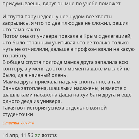
придумываешь, вдруг он мне по учебе поможет
И спустя пару недель у нее чудом все хвосты
закрылись, я что то два плюс два не сложил, решил
что сама как то.
Потом она от универа поехала в Крым с делегацией,
что было странным учитывая что ее только только
чуть не отчислили, дальше в профком взяли на какую
то работу.
В общем спустя полгода мамка друга запалила всю
контору, а у меня до этого момента даже мыслей не
было, да я наивный олень.
Мамка друга приехала на дачу спонтанно, а там
банька затоплена, шашлыки насажены, и вместе с
шашлыками насажена Даша на хуи бати друга и еще
одного деда из универа.
Такая вот история успеха отдельно взятой
студенточки
Ответы
801718
27
14 апр, 11:56
27
801718