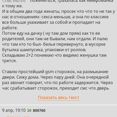
пожениться, трахалась как нимфоманка
1,3 Мб, 970x1373
к тому же.
И в общем два года женаты, просек что что то не так у
нас в отношениях- секса меньше, а она по классике
все больше ухаживает за собой и пропадает на
работе.
Потом еду на дачку ( ну там дом прям) как то ее
родителей, они там не бывали, нам отдали. И палю
что там кто то был- белье перевернуто, в мусорке
бутылка шампусика, упаковки от роллов.
Складываю 2+2 понимаю что видимо женушка там
трется.
Ставлю простейший gsm сторожок, на размыкание
двери. Сижу дома. Через пару дней. Она очередной
раз звонит говорит, что по работе задержится. Через
час срабатывает сторожок, приходит смс что дверь
открылась.
Показать весь текст
Еду туда, благо всего 20 минут на тачке. Свет горит, у
ворот стоит чей то x5. Лезу через заросли всякой
херни, чтоб без палева понаблюдать, ну и наблюдаю
20
9 апр, 19:10
20
800760
в окошко, как моя женушка так сказать неустанно