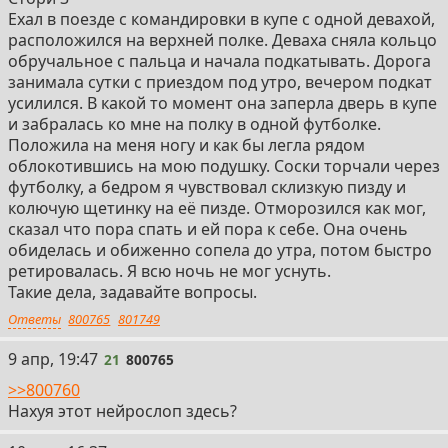
там открытое пространство и соседи палят.
Ехал в поезде с командировки в купе с одной девахой,
Были мысли камеру поставить скрытую, но зассал
расположился на верхней полке. Деваха сняла кольцо
покупать, это уголовка же в рф.
обручальное с пальца и начала подкатывать. Дорога
Короче было и было. Но никакого фетиша на
занимала сутки с приездом под утро, вечером подкат
вуайеризм не поймал, чисто в моменте было, а
усилился. В какой то момент она заперла дверь в купе
осенью прям самому стало противно от себя и
и забралась ко мне на полку в одной футболке.
предъявил ей
Положила на меня ногу и как бы легла рядом
облокотившись на мою подушку. Соски торчали через
футболку, а бедром я чувствовал склизкую пизду и
колючую щетинку на её пизде. Отморозился как мог,
сказал что пора спать и ей пора к себе. Она очень
обиделась и обиженно сопела до утра, потом быстро
ретировалась. Я всю ночь не мог уснуть.
Такие дела, задавайте вопросы.
Ответы
800765
801749
21
9 апр, 19:47
21
800765
>>800760
Нахуя этот нейрослоп здесь?