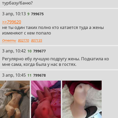
турбазу/баню?
9
3 апр, 10:13
9
799675
>>799620
не ты один таких полно кто катается туда а жены
изменяют с кем попало
Ответы
802770
807135
10
3 апр, 10:42
10
799677
Регулярно ебу лучшую подругу жены. Подкатила ко
мне сама, когда была у нас в гостях.
11
3 апр, 10:45
11
799678