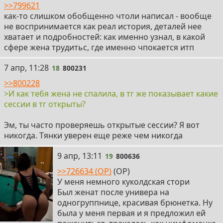
>>799621
как-то слишком обобщенно чтоли написал - вообще
не воспринимается как реал история, деталей нее
хватает и подробностей: как именно узнал, в какой
сфере жена трудитьс, где именно чпокается итп
18
7 апр, 11:28
18
800231
>>800228
>И как тебя жена не спалила, в тг же показывает какие
сессии в тг открыты?
Эм, ты часто проверяешь открытые сессии? Я вот
никогда. Тянки уверен еще реже чем никогда
19
9 апр, 13:11
19
800636
>>726634 (OP)
(OP)
У меня немного куколдская стори
Был женат после универа на
одногруппнице, красивая брюнетка. Ну
была у меня первая и я предложил ей