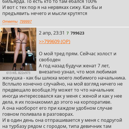
бильярда. То есть кто то там ебался 100%
И вот с тех пор я на нервяках сижу. Как бы и
предъявить нечего и мысли крутятся
Ответы
799997
7
2 апр, 23:31
7
799623
>>799609 (OP)
О мой тред прям. Сейчас холост и
свободен
А год назад будучи женат 7 лет,
внезапно узнал, что моя любимая
613 Кб, 822x973
женушка - как бы шлюха моего любимого начальника.
Всплыло конечно случайно, на мой взгляд ничего не
предвещало вообще.Ну может то что начальник
иногда интересовался как у меня с женой и как у нее
дела, я их познакомил до этого на корпоративе.
А она наоборот его при каждом удобном случае
говном поливала в разговорах.
И в один день она отпрашивается у меня с подругой
на турбазу рядом с городом, типа девичник там