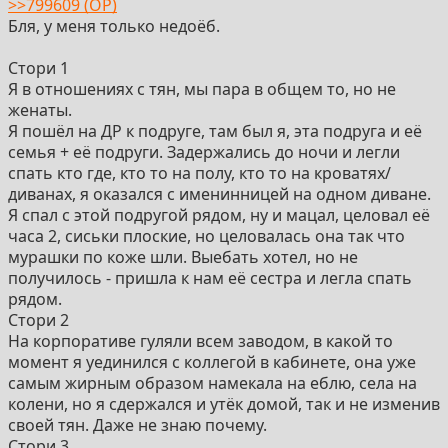
>>799609 (OP)
трудится на работе, подмахивая задом какому то
Бля, у меня только недоёб.
скуфу.
Короче что то куколдского- я не вломился туда и не
Стори 1
дал ему пизды. Наблюдал что смог со своего угла
Я в отношениях с тян, мы пара в общем то, но не
окошка припалить, потом уехал.
женаты.
И все лето провел за вот этим ебанутым поведением-
Я пошёл на ДР к подруге, там был я, эта подруга и её
только срабатывал сторожок , я летел на дачу, на свой
семья + её подруги. Задержались до ночи и легли
наблюдательный пункт. Итого за лето она там была
спать кто где, кто то на полу, кто то на кроватях/
кроме этого скуфа который оказался ее начальником,
диванах, я оказался с именинницей на одном диване.
еще с тремя мужиками, кто такие так и не выяснил.
Я спал с этой подругой рядом, ну и мацал, целовал её
А потом как то резко меня отпустило, вызвал ее на
часа 2, сиськи плоские, но целовалась она так что
разговор, призналась, развелись, разъехались,
мурашки по коже шли. Выебать хотел, но не
сейчас даже типа дружим что ли.
получилось - пришла к нам её сестра и легла спать
рядом.
Сейчас вспоминаю и испанский стыд ловлю за то, что
Стори 2
несся каждый раз один или два раза в неделю на дачу,
На корпоративе гуляли всем заводом, в какой то
сидел дома ждал пока тренькнет оповещение gsm
момент я уединился с коллегой в кабинете, она уже
сторожка. Там как лох шкерился под окном. Один раз
самым жирным образом намекала на еблю, села на
вообще под дождем полтора часа там сидел. При
колени, но я сдержался и утёк домой, так и не изменив
всем при этом не так много было видно с моего
своей тян. Даже не знаю почему.
наблюдательного пункта. А с другого окна палевно,
Стори 3