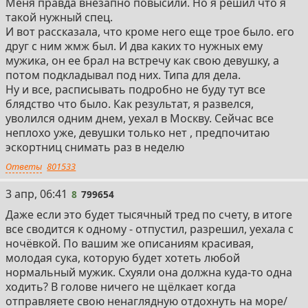
Меня правда внезапно повысили. Но я решил что я
такой нужный спец.
И вот рассказала, что кроме него еще трое было. его
друг с ним жмж был. И два каких то нужных ему
мужика, он ее брал на встречу как свою девушку, а
потом подкладывал под них. Типа для дела.
Ну и все, расписывать подробно не буду тут все
блядство что было. Как результат, я развелся,
уволился одним днем, уехал в Москву. Сейчас все
неплохо уже, девушки только нет , предпочитаю
эскортниц снимать раз в неделю
Ответы
801533
8
3 апр, 06:41
8
799654
Даже если это будет тысячный тред по счету, в итоге
все сводится к одному - отпустил, разрешил, уехала с
ночёвкой. По вашим же описаниям красивая,
молодая сука, которую будет хотеть любой
нормальный мужик. Схуяли она должна куда-то одна
ходить? В голове ничего не щёлкает когда
отправляете свою ненаглядную отдохнуть на море/