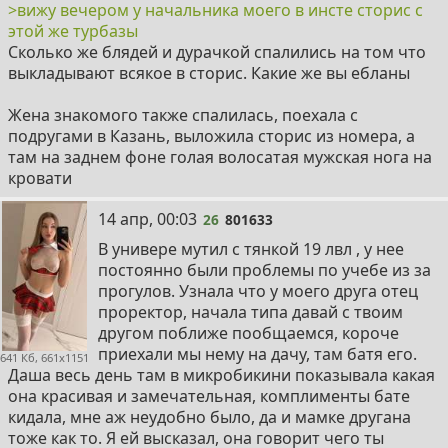
>вижу вечером у начальника моего в инсте сторис с
этой же турбазы
Сколько же блядей и дурачкой спалились на том что
выкладывают всякое в сторис. Какие же вы ебланы
Жена знакомого также спалилась, поехала с
подругами в Казань, выложила сторис из номера, а
там на заднем фоне голая волосатая мужская нога на
кровати
26
14 апр, 00:03
26
801633
В универе мутил с тянкой 19 лвл , у нее
постоянно были проблемы по учебе из за
прогулов. Узнала что у моего друга отец
проректор, начала типа давай с твоим
другом поближе пообщаемся, короче
приехали мы нему на дачу, там батя его.
641 Кб, 661x1151
Даша весь день там в микробикини показывала какая
она красивая и замечательная, комплименты бате
кидала, мне аж неудобно было, да и мамке другана
тоже как то. Я ей высказал, она говорит чего ты