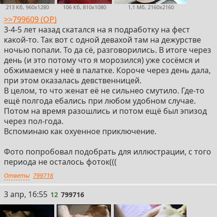
213 Кб, 960x1280
106 Кб, 810x1080
1,1 Мб, 2160x2160
>>799609 (OP)
3-4-5 лет назад скатался на я подработку на фест
какой-то. Так вот с одной девахой там на дежурстве
ночью попали. То да сё, разговорились. В итоге через
день (и это потому что я морозился) уже сосёмся и
обжимаемся у неё в палатке. Короче через день дала,
при этом оказалась девственницей.
В целом, то что женат её не сильнео смутило. Где-то
ещё полгода ебались при любом удобном случае.
Потом на время разошлись и потом ещё был эпизод
через пол-года.
Вспоминаю как охуенное приключение.
Фото попробовал подобрать для иллюстрации, с того
периода не осталось фоток(((
Ответы
799716
12
3 апр, 16:55
12
799716