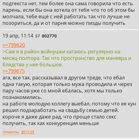
подтекста нет, тем более она сама говорила что есть
парень, если бы она хотела от тебя что то об этом бы
молчала, тебе ещё с ней работать так что лучше не
позориться, да и от парня можно пизды получить
37
19 апр, 11:14
37
802770
>>799620
>Сам я в район войнушки катаюсь регулярно на
месяц-полтора. Так что пространство для маневра и
блядства у нее большое.
>>799675
ага, все так. рассказывал в другом треде, что ебал
одна такую, которая только мужа проводила и через
пару часов уже со мной ебалась, хотя мы только
познакомились.
на работе молодую коллегу выебал, потому что ее кун
решил подзаработать на свадьбу семью детей.
короче я даже даже рад, что проще стало секс
получить, так как конкуренция меньше
Ответы
807135