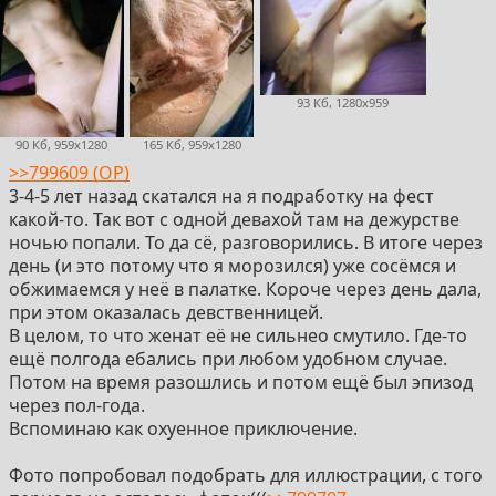
93 Кб, 1280x959
90 Кб, 959x1280
165 Кб, 959x1280
>>799609 (OP)
3-4-5 лет назад скатался на я подработку на фест
какой-то. Так вот с одной девахой там на дежурстве
ночью попали. То да сё, разговорились. В итоге через
день (и это потому что я морозился) уже сосёмся и
обжимаемся у неё в палатке. Короче через день дала,
при этом оказалась девственницей.
В целом, то что женат её не сильнео смутило. Где-то
ещё полгода ебались при любом удобном случае.
Потом на время разошлись и потом ещё был эпизод
через пол-года.
Вспоминаю как охуенное приключение.
Фото попробовал подобрать для иллюстрации, с того