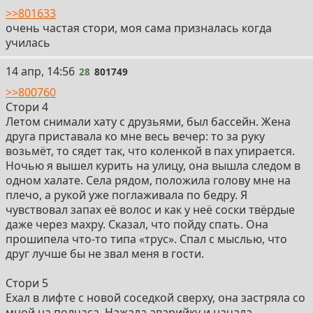
>>801633
очень частая стори, моя сама призналась когда
училась
28
14 апр, 14:56
28
801749
>>800760
Стори 4
Летом снимали хату с друзьями, был бассейн. Жена
друга приставала ко мне весь вечер: то за руку
возьмёт, то сядет так, что коленкой в пах упирается.
Ночью я вышел курить на улицу, она вышла следом в
одном халате. Села рядом, положила голову мне на
плечо, а рукой уже поглаживала по бедру. Я
чувствовал запах её волос и как у неё соски твёрдые
даже через махру. Сказал, что пойду спать. Она
прошипела что-то типа «трус». Спал с мыслью, что
друг лучше бы не звал меня в гости.
Стори 5
Ехал в лифте с новой соседкой сверху, она застряла со
мной на полчаса. Нажала аварийку и начала