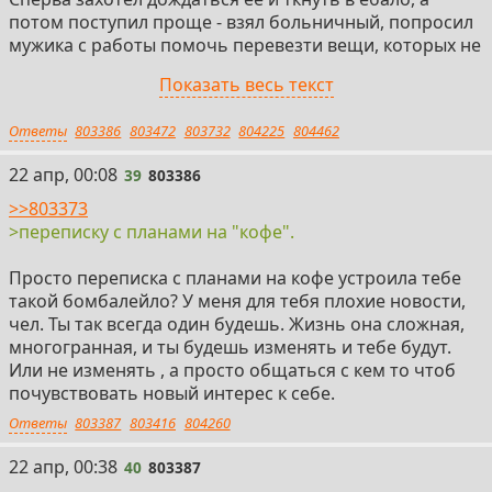
потом поступил проще - взял больничный, попросил
мужика с работы помочь перевезти вещи, которых не
особо много было, распечатал их переписку и
Показать весь текст
положил на стол. Снял хату на пару дней и рванул
домой. После больничного вернулся, подал
Ответы
803386
803472
803732
804225
804462
заявление по собственному, доработал две недели и
съебался домой с концами. Батя в ахуе, думал,
39
22 апр, 00:08
39
803386
сыночка-корзиночка хоть внуков заделает с "такая
хорошая девкой". Попиздострадал я люто какое-то
>>803373
время, периодами хотел написать, разузнать классику
>переписку с планами на "кофе".
в духе "за что/что я сделал не так/кто он", но
мысленно давал себе по ебалу и ничего из этого не
Просто переписка с планами на кофе устроила тебе
делал. Нахуя тогда молча сваливал? Батю дома не
такой бомбалейло? У меня для тебя плохие новости,
хотелось унынием заебывать, поехал в город, где
чел. Ты так всегда один будешь. Жизнь она сложная,
учился пожить. В других не был, да и одному, думал,
многогранная, и ты будешь изменять и тебе будут.
лучше будет. Хуй там. Пиздострадания продолжились.
Или не изменять , а просто общаться с кем то чтоб
Потом бабки почти кончились, пришлось снова
почувствовать новый интерес к себе.
работу искать. Нашёл в околомиллионнике и съебал
Ответы
803387
803416
804260
туда, так и обжился потихоньку.
Чё с бывшей было/стало - хуй знает, не узнавал и
40
22 апр, 00:38
40
803387
знать не хочу ни тогда, не сейчас. Я ее сразу везде в