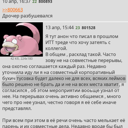
22
10 апр, 16:37
22
800893
>>800663
Дрочер разбушевался
23
13 апр, 15:44
23
801528
Я тут анон что писал в прошлом
ИТТ треде что хочу затеять с
коллегой.
В общем , расклад такой. Часто
42 Кб, 224x180
зову не на совместные перерывы,
она охотно соглашается каждый раз. Недавно
уточнила иду ли я на совместный корпоративный
бухич
тусовка будет далеко не для всех, всяких леймов
было решено не брать да и не на всех места хватит
, я
согласился , об этом мероприятии вооьще узнал от
нее. На перерывах очень активно общаемся , много
чего про нее узнал, честно говоря я её себе иначе
представлял.
При всем при этом в её речи очень часто мелькает её
парень и их совместные дела. Недавно вроде бы был