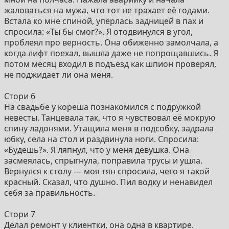
жаловаться на мужа, что тот не трахает её годами.
Встала ко мне спиной, упёрлась задницей в пах и
спросила: «Ты бы смог?». Я отодвинулся в угол,
проблеял про верность. Она обиженно замолчала, а
когда лифт поехал, вышла даже не попрощавшись. Я
потом месяц входил в подъезд как шпион проверял,
не поджидает ли она меня.
Стори 6
На свадьбе у кореша познакомился с подружкой
невесты. Танцевала так, что я чувствовал её мокрую
спину ладонями. Утащила меня в подсобку, задрала
юбку, села на стол и раздвинула ноги. Спросила:
«Будешь?». Я ляпнул, что у меня девушка. Она
засмеялась, спрыгнула, поправила трусы и ушла.
Вернулся к столу — моя тян спросила, чего я такой
красный. Сказал, что душно. Пил водку и ненавидел
себя за правильность.
Стори 7
Делал ремонт у клиентки, она одна в квартире.