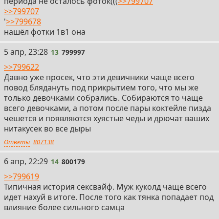
периода не осталось фоток(((
>>799707
>>799707
'
>>799678
нашёл фотки 1в1 она
13
5 апр, 23:28
13
799997
>>799622
Давно уже просек, что эти девичники чаще всего
повод блядануть под прикрытием того, что мы же
только девочками собрались. Собираются то чаще
всего девочками, а потом после пары коктейле пизда
чешется и появляются хуястые чеды и дрючат ваших
нитакусек во все дыры
Ответы
807138
14
6 апр, 22:29
14
800179
>>799619
Типичная история сексвайф. Муж куколд чаще всего
идет нахуй в итоге. После того как тянка попадает под
влияние более сильного самца