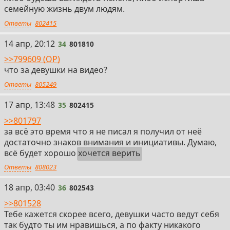
семейную жизнь двум людям.
Ответы
802415
34
14 апр, 20:12
34
801810
>>799609 (OP)
что за девушки на видео?
Ответы
805249
35
17 апр, 13:48
35
802415
>>801797
за всё это время что я не писал я получил от неё
достаточно знаков внимания и инициативы. Думаю,
всё будет хорошо
хочется верить
Ответы
808023
36
18 апр, 03:40
36
802543
>>801528
Тебе кажется скорее всего, девушки часто ведут себя
так будто ты им нравишься, а по факту никакого