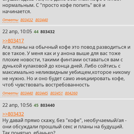
поводу. Сорян, если много и бессвязно.
нормальным. С "просто кофе попить" всё и
начинается.
Ответы
803432
803440
44
22 апр, 10:05
44
803432
>>803417
Ага, планы на обычный кофе это повод разводиться и
все такое. У меня как и у анона выше для вас тоже
плохие новости, такими финтами оставаться вам с
дунькой кулаковой до конца дней. Либо сойтись с
максимально неликвидным уебищем,которое никому
не нужно. Но и оно будет само инициировать кофе,
чтоб чувствовать востребованность
Ответы
803440
803445
803451
804260
45
22 апр, 10:56
45
803440
>>803432
Ну давай прямо скажу, без "кофе", необучаемый/ая -
они обсуждали прошлый секс и планы на будущий.
Так понятно, ебанько?