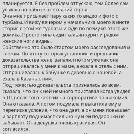
планируется. Я без проблем отпускаю, тем более сам
уезжаю по работе в соседний город.
Она мне присылает пару каких то видео и фото с
турбазы. И вижу вечером у начальника моего в инсте
сторис с этой же турбазы и судя по всему из этого же
домика. Просто типа сидит кальян курит и рядом
женские ноги видны.
Собственно это было стартом моего расследования и
слежки. По итогу которых установил и предъявил
доказательства жене, запалил потом уже как она
отпрашивалась у меня к маме, а ехала в отель с ним.
Отпрашивалась к бабушке в деревню с ночевой, а
ехала в Казань с ним.
Под тяжестью доказательств призналась во всем,
сказала, что он к ней немного приставал когда увидел
в ТЦ после того как я их на корпоративе познакомил.
Она отказала. А потом подумала и выкатила ему в
переписке условие, что она дает, а он меня повышает
и зарплату поднимает сильно ну и ей подарочки не
забывает. Она девушка очень красивая. Он
согласился.