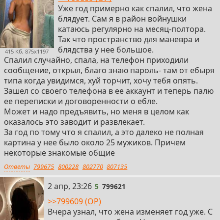
Уже год примерно как спалил, что жена
блядует. Сам я в район войнушки
катаюсь регулярно на месяц-полтора.
Так что пространство для маневра и
блядства у нее большое.
415 Кб, 875x1197
Спалил случайно, спала, на телефон приходили
сообщение, открыл, благо знаю пароль- там от ебыря
типа когда увидимся, хуй торчит, хочу тебя опять.
Зашел со своего телефона в ее аккаунт и теперь палю
ее переписки и договоренности о ебле.
Может и надо предъявить, но меня в целом как
оказалось это заводит и развлекает.
За год по тому что я спалил, а это далеко не полная
картина у нее было около 25 мужиков. Причем
некоторые знакомые общие
Ответы
799675
800228
802770
807135
5
2 апр, 23:26
5
799621
>>799609 (OP)
Вчера узнал, что жена изменяет год уже. С