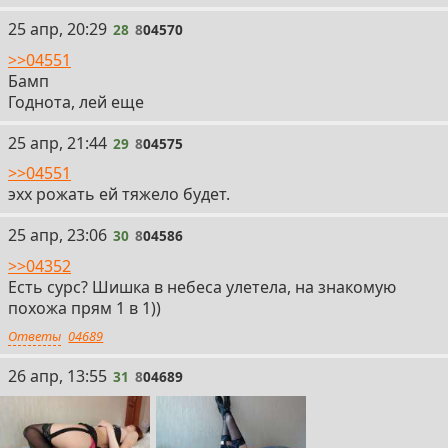
28
25 апр, 20:29
28
8
04570
>>04551
Бамп
Годнота, лей еще
29
25 апр, 21:44
29
8
04575
>>04551
эхх рожать ей тяжело будет.
30
25 апр, 23:06
30
8
04586
>>04352
Есть сурс? Шишка в небеса улетела, на знакомую
похожа прям 1 в 1))
Ответы
04689
31
26 апр, 13:55
31
8
04689