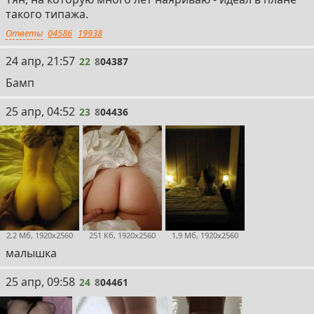
такого типажа.
Ответы
04586
19938
22
24 апр, 21:57
22
8
04387
Бамп
23
25 апр, 04:52
23
8
04436
2,2 Мб, 1920x2560
251 Кб, 1920x2560
1,9 Мб, 1920x2560
малышка
24
25 апр, 09:58
24
8
04461