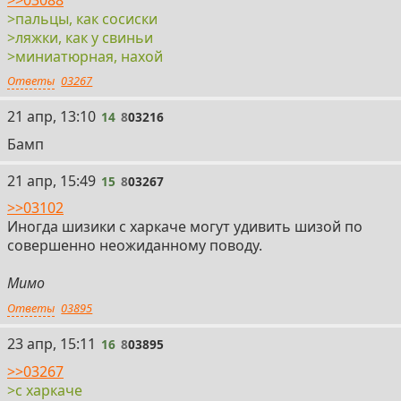
>пальцы, как сосиски
>ляжки, как у свиньи
>миниатюрная, нахой
Ответы
03267
14
21 апр, 13:10
14
8
03216
Бамп
15
21 апр, 15:49
15
8
03267
>>03102
Иногда шизики с харкаче могут удивить шизой по
совершенно неожиданному поводу.
Мимо
Ответы
03895
16
23 апр, 15:11
16
8
03895
>>03267
>с харкаче