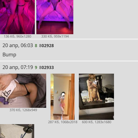
136 Кб, 960x1280
330 Кб, 959x1194
8
20 апр, 06:03
8
8
02928
Bump
9
20 апр, 07:19
9
8
02933
370 Кб, 1268x949
287 Кб, 1068x2018
600 Кб, 1283x1680