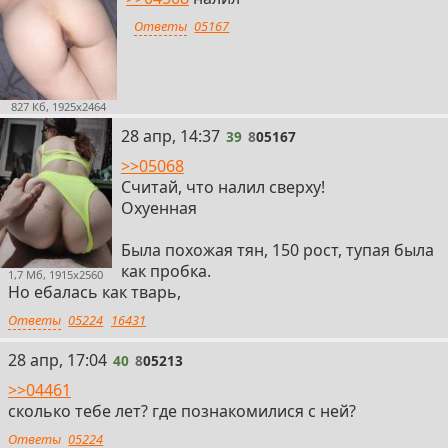
Ответы
05167
827 Кб, 1925x2464
39
28 апр, 14:37
39
8
05167
>>05068
Считай, что налил сверху!
Охуенная
Была похожая тян, 150 рост, тупая была
как пробка.
1,7 Мб, 1915x2560
Но ебалась как тварь,
Ответы
05224
16431
40
28 апр, 17:04
40
8
05213
>>04461
сколько тебе лет? где познакомилися с ней?
Ответы
05224