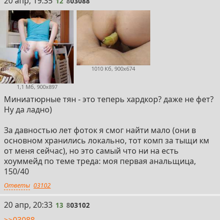
20 апр, 19:35
12
8
03088
1010 Кб, 900x674
1,1 Мб, 900x897
Миниатюрные тян - это теперь хардкор? даже не фет?
Ну да ладно)
За давностью лет фоток я смог найти мало (они в
основном хранились локально, тот комп за тыщи км
от меня сейчас), но это самый что ни на есть
хоуммейд по теме треда: моя первая анальщица,
150/40
Ответы
03102
13
20 апр, 20:33
13
8
03102
>>03088