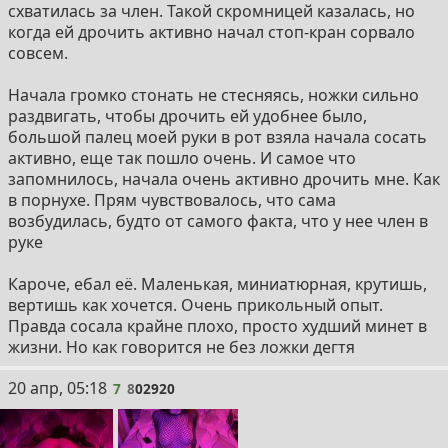
схватилась за член. Такой скромницей казалась, но
когда ей дрочить активно начал стоп-кран сорвало
совсем.
Начала громко стонать не стесняясь, ножки сильно
раздвигать, чтобы дрочить ей удобнее было,
большой палец моей руки в рот взяла начала сосать
активно, еще так пошло очень. И самое что
запомнилось, начала очень активно дрочить мне. Как
в порнухе. Прям чувствовалось, что сама
возбудилась, будто от самого факта, что у нее член в
руке
Кароче, ебал её. Маленькая, миниатюрная, крутишь,
вертишь как хочется. Очень прикольный опыт.
Правда сосала крайне плохо, просто худший минет в
жизни. Но как говорится не без ложки дегтя
7
20 апр, 05:18
7
8
02920