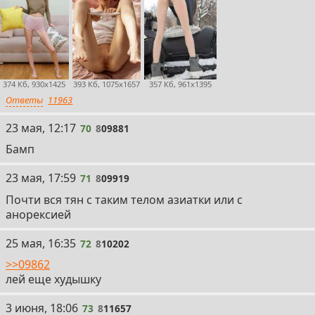
374 Кб, 930x1425
393 Кб, 1075x1657
357 Кб, 961x1395
Ответы
11963
70
23 мая, 12:17
70
8
09881
Бамп
71
23 мая, 17:59
71
8
09919
Почти вся тян с таким телом азиатки или с
анорексией
72
25 мая, 16:35
72
8
10202
>>09862
лей еще худышку
73
3 июня, 18:06
73
8
11657