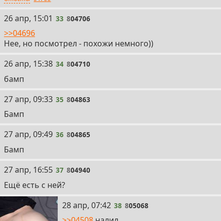
33
26 апр, 15:01
33
8
04706
>>04696
Нее, но посмотрел - похожи немного))
34
26 апр, 15:38
34
8
04710
бамп
35
27 апр, 09:33
35
8
04863
Бамп
36
27 апр, 09:49
36
8
04865
Бамп
37
27 апр, 16:55
37
8
04940
Ещё есть с ней?
38
28 апр, 07:42
38
8
05068
>>04508
налил