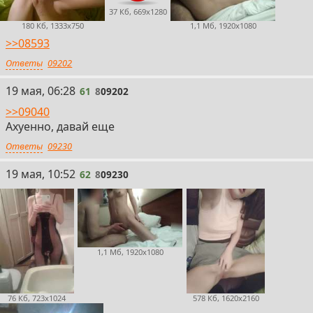
37 Кб, 669x1280
180 Кб, 1333x750
1,1 Мб, 1920x1080
>>08593
Ответы
09202
61
19 мая, 06:28
61
8
09202
>>09040
Ахуенно, давай еще
Ответы
09230
62
19 мая, 10:52
62
8
09230
1,1 Мб, 1920x1080
76 Кб, 723x1024
578 Кб, 1620x2160