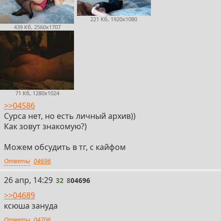
221 Кб, 1920x1080
439 Кб, 2560x1707
71 Кб, 1280x1024
>>04586
Сурса нет, но есть личный архив))
Как зовут знакомую?)
Можем обсудить в тг, с кайфом
Ответы
04696
32
26 апр, 14:29
32
8
04696
>>04689
ксюша зануда
Ответы
04706