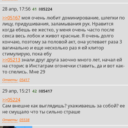
41
28 апр, 17:56
41
8
05224
>>05167
моя очень любит доминирование, шлепки по
лицу, придушивания, заламывания рук. Нравится
когда ебешь ее жестко, у меня очень часто после
секса весь лобок и живот красные. Я очень долго
кончаю, поэтому за половой акт, она успевает раза 3
вагинально и еще несколько раз я ей клитор
стимулирую, пока ебу
>>05213
знали друг друга заочно много лет, начал ей
на сторис в Инстаграм огонечки ставить, да и вот как-
то спелись. Мне 29
Ответы
05417
42
29 апр, 15:21
42
8
05417
>>05224
Сам внешне как выглядишь? ухаживаешь за собой? ее
не смущало что ты сильно страше
Ответы
05538