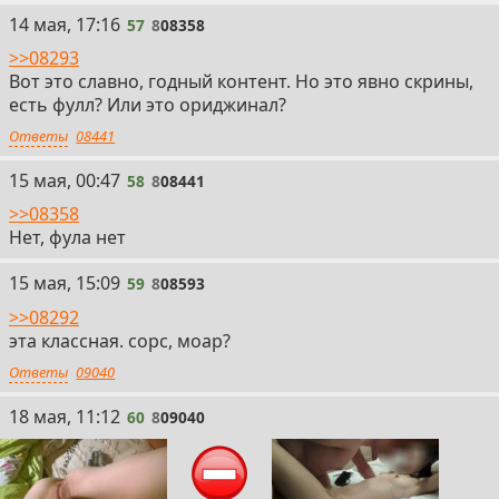
57
14 мая, 17:16
57
8
08358
>>08293
Вот это славно, годный контент. Но это явно скрины,
есть фулл? Или это ориджинал?
Ответы
08441
58
15 мая, 00:47
58
8
08441
>>08358
Нет, фула нет
59
15 мая, 15:09
59
8
08593
>>08292
эта классная. сорс, моар?
Ответы
09040
60
18 мая, 11:12
60
8
09040