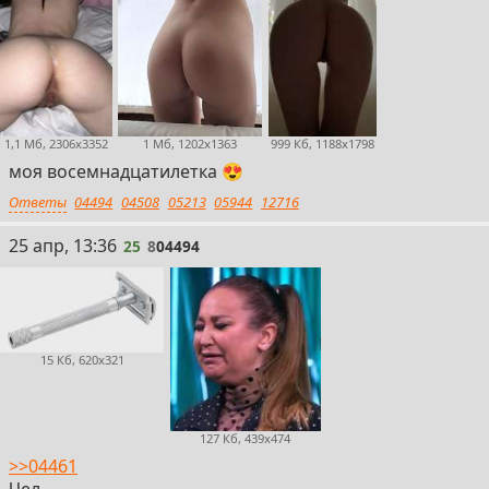
1,1 Мб, 2306x3352
1 Мб, 1202x1363
999 Кб, 1188x1798
моя восемнадцатилетка 😍
Ответы
04494
04508
05213
05944
12716
25
25 апр, 13:36
25
8
04494
15 Кб, 620x321
127 Кб, 439x474
>>04461