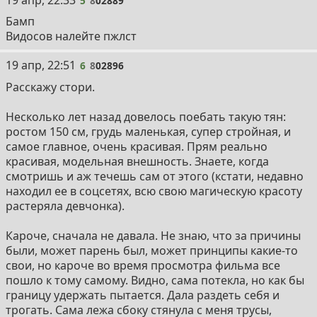
5
8
02889
Бамп
Видосов налейте пжлст
6
19 апр, 22:51
6
8
02896
Расскажу стори.
Несколько лет назад довелось поебать такую тян:
ростом 150 см, грудь маленькая, супер стройная, и
самое главное, очень красивая. Прям реально
красивая, модельная внешность. Знаете, когда
смотришь и аж течешь сам от этого (кстати, недавно
находил ее в соцсетях, всю свою магическую красоту
растеряла девчонка).
Кароче, сначала не давала. Не знаю, что за причины
были, может парень был, может принципы какие-то
свои, но кароче во время просмотра фильма все
пошло к тому самому. Видно, сама потекла, но как бы
границу удержать пытается. Дала раздеть себя и
трогать. Сама лежа сбоку стянула с меня трусы,