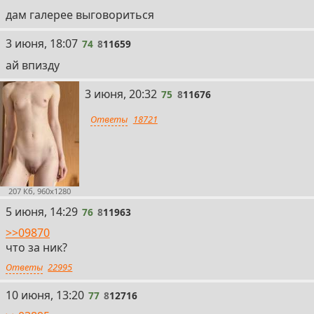
дам галерее выговориться
74
3 июня, 18:07
74
8
11659
ай впизду
75
3 июня, 20:32
75
8
11676
Ответы
18721
207 Кб, 960x1280
76
5 июня, 14:29
76
8
11963
>>09870
что за ник?
Ответы
22995
77
10 июня, 13:20
77
8
12716