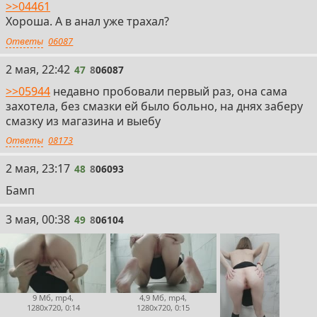
>>04461
Хороша. А в анал уже трахал?
Ответы
06087
47
2 мая, 22:42
47
8
06087
>>05944
недавно пробовали первый раз, она сама
захотела, без смазки ей было больно, на днях заберу
смазку из магазина и выебу
Ответы
08173
48
2 мая, 23:17
48
8
06093
Бамп
49
3 мая, 00:38
49
8
06104
9 Мб, mp4,
4,9 Мб, mp4,
1280x720, 0:14
1280x720, 0:15