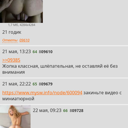
1,7 Мб, 4284x4284
21 годик
Ответы
09610
64
21 мая, 13:23
64
8
09610
>>09385
Жопка классная, шлёпательная, не оставляй её без
внимания
65
21 мая, 22:22
65
8
09679
https://www.mysw.info/node/600094
закиньте видео с
миниатюрной
66
22 мая, 09:23
66
8
09728