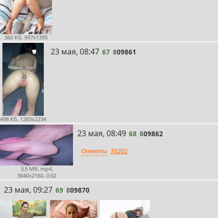
360 Кб, 997x1395
67
23 мая, 08:47
67
8
09861
498 Кб, 1283x2234
68
23 мая, 08:49
68
8
09862
Ответы
10202
3,5 Мб, mp4,
3840x2160, 0:02
69
23 мая, 09:27
69
8
09870