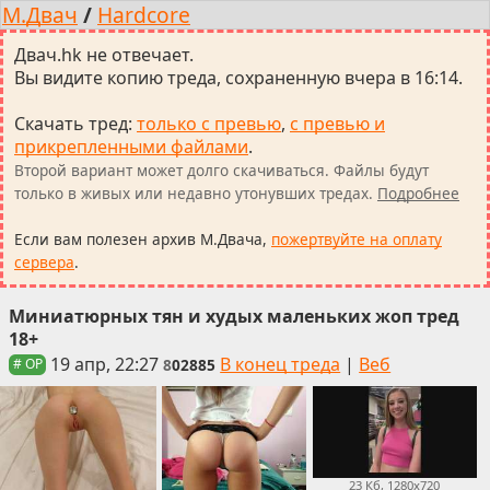
М.Двач
/
Hardcore
Двач.hk не отвечает.
Вы видите копию треда, сохраненную вчера в 16:14.
Скачать тред
:
только с превью
,
с превью и
прикрепленными файлами
.
Второй вариант может долго скачиваться. Файлы будут
только в живых или недавно утонувших тредах.
Подробнее
Если вам полезен архив М.Двача,
пожертвуйте на оплату
сервера
.
Миниатюрных тян и худых маленьких жоп тред
18+
19 апр, 22:27
В конец треда
|
Веб
8
02885
# OP
23 Кб, 1280x720