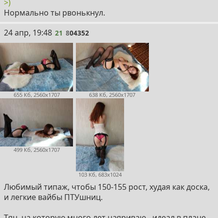
>)
Нормально ты рвонькнул.
21
24 апр, 19:48
21
8
04352
655 Кб, 2560x1707
638 Кб, 2560x1707
499 Кб, 2560x1707
103 Кб, 683x1024
Любимый типаж, чтобы 150-155 рост, худая как доска,
и легкие вайбы ПТУшниц.
Тян, на которую много лет наяриваю - идеал в плане