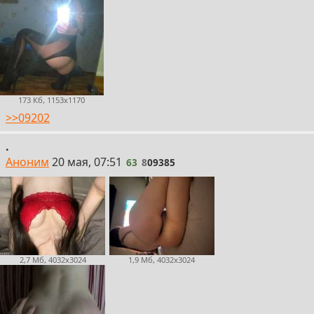
173 Кб, 1153x1170
>>09202
.
63
Аноним
20 мая, 07:51
63
8
09385
2,7 Мб, 4032x3024
1,9 Мб, 4032x3024