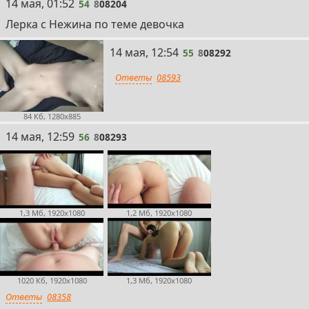
54
14 мая, 01:52
54
8
08204
Лерка с Нежина по теме девочка
55
14 мая, 12:54
55
8
08292
Ответы
08593
84 Кб, 1280x885
56
14 мая, 12:59
56
8
08293
1,3 Мб, 1920x1080
1,2 Мб, 1920x1080
1020 Кб, 1920x1080
1,3 Мб, 1920x1080
Ответы
08358