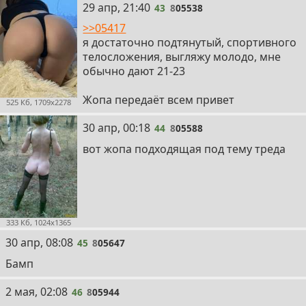
43
29 апр, 21:40
43
8
05538
>>05417
я достаточно подтянутый, спортивного
телосложения, выгляжу молодо, мне
обычно дают 21-23
Жопа передаёт всем привет
525 Кб, 1709x2278
44
30 апр, 00:18
44
8
05588
вот жопа подходящая под тему треда
333 Кб, 1024x1365
45
30 апр, 08:08
45
8
05647
Бамп
46
2 мая, 02:08
46
8
05944