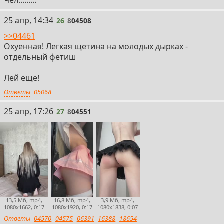
Чел.........
26
25 апр, 14:34
26
8
04508
>>04461
Охуенная! Легкая щетина на молодых дырках -
отдельный фетиш
Лей еще!
Ответы
05068
27
25 апр, 17:26
27
8
04551
13,5 Мб, mp4,
16,8 Мб, mp4,
3,9 Мб, mp4,
1080x1662, 0:17
1080x1920, 0:17
1080x1838, 0:07
Ответы
04570
04575
06391
16388
18654