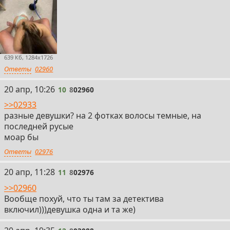
639 Кб, 1284x1726
Ответы
02960
10
20 апр, 10:26
10
8
02960
>>02933
разные девушки? на 2 фотках волосы темные, на
последней русые
моар бы
Ответы
02976
11
20 апр, 11:28
11
8
02976
>>02960
Вообще похуй, что ты там за детектива
включил)))девушка одна и та же)
12