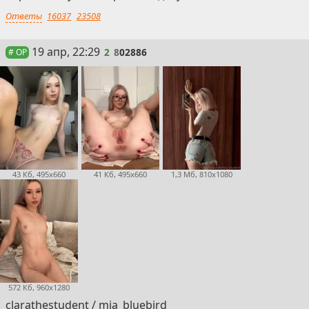
Ответы
16037
23508
2
19 апр, 22:29
2
8
02886
# OP
43 Кб, 495x660
41 Кб, 495x660
1,3 Мб, 810x1080
572 Кб, 960x1280
clarathestudent / mia_bluebird