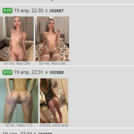
3
19 апр, 22:30
3
8
02887
# OP
531 Кб, 960x1280
557 Кб, 960x1280
4
19 апр, 22:31
4
8
02888
# OP
90 Кб, 1000x1173
510 Кб, 2433x3838
5
19 апр, 22:33