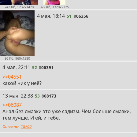
243 Кб, 1232x1478
372 Кб, 1320x2725
51
4 мая, 18:14
51
8
06356
96 Кб, 960x1280
52
4 мая, 22:11
52
8
06391
>>04551
какой ник у неё?
53
13 мая, 22:38
53
8
08173
>>06087
Анал без смазки это уже садизм. Чем больше смазки,
тем лучше. И ей, и тебе.
Ответы
18760