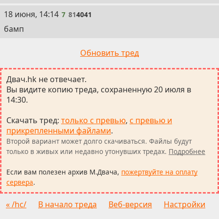
7
18 июня, 14:14
7
81
4041
бамп
Обновить тред
Двач.hk не отвечает.
Вы видите копию треда, сохраненную 20 июля в
14:30.
Скачать тред
:
только с превью
,
с превью и
прикрепленными файлами
.
Второй вариант может долго скачиваться. Файлы будут
только в живых или недавно утонувших тредах.
Подробнее
Если вам полезен архив М.Двача,
пожертвуйте на оплату
сервера
.
« /hc/
В начало треда
Веб-версия
Настройки