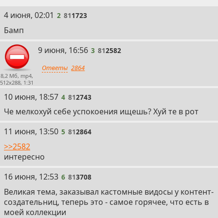
2
4 июня, 02:01
2
81
1723
Бамп
3
9 июня, 16:56
3
81
2582
Ответы
2864
8,2 Мб, mp4,
512x288, 1:31
4
10 июня, 18:57
4
81
2743
Че мелкохуй себе успокоения ищешь? Хуй те в рот
5
11 июня, 13:50
5
81
2864
>>2582
интересно
6
16 июня, 12:53
6
81
3708
Великая тема, заказывал кастомные видосы у контент-
создательниц, теперь это - самое горячее, что есть в
моей коллекции