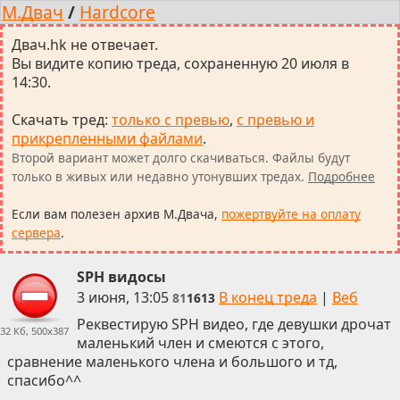
М.Двач
/
Hardcore
Двач.hk не отвечает.
Вы видите копию треда, сохраненную 20 июля в
14:30.
Скачать тред
:
только с превью
,
с превью и
прикрепленными файлами
.
Второй вариант может долго скачиваться. Файлы будут
только в живых или недавно утонувших тредах.
Подробнее
Если вам полезен архив М.Двача,
пожертвуйте на оплату
сервера
.
SPH видосы
3 июня, 13:05
В конец треда
|
Веб
81
1613
Реквестирую SPH видео, где девушки дрочат
32 Кб, 500x387
маленький член и смеются с этого,
сравнение маленького члена и большого и тд,
спасибо^^