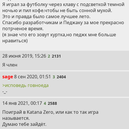
Я играл за футболку через клаву с подсветкой темной
ночью и пил кофе.чтобы не быть сонной мухой.
Это и правда было самое лучшее лето.
Спасибо разработчикам и Педжаку за мое прекрасно
потрченое время.
(я знае что его зовут куртка,но педжк мне больше
нравиться)
2
28 июня 2019, 15:26
2
2131
Я член
3
sage
8 сен 2020, 01:51
3
2404
>исповедь говноеда
-_-
4
14 янв 2021, 00:17
4
2588
Поиграй в Katana Zero, или как то так игра
называется.
Думаю тебе зайдёт.