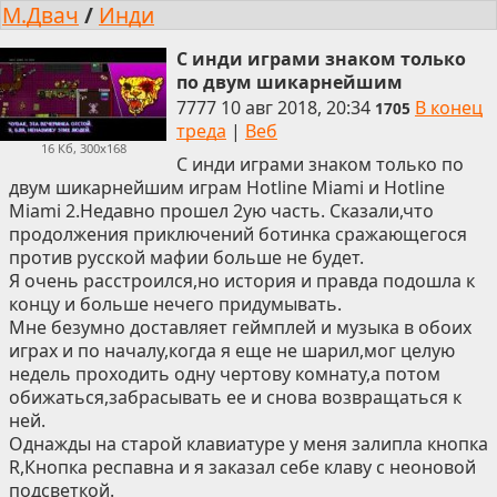
М.Двач
/
Инди
С инди играми знаком только
по двум шикарнейшим
7777
10 авг 2018, 20:34
В конец
1705
треда
|
Веб
16 Кб, 300x168
С инди играми знаком только по
двум шикарнейшим играм Hotline Miami и Hotline
Miami 2.Недавно прошел 2ую часть. Сказали,что
продолжения приключений ботинка сражающегося
против русской мафии больше не будет.
Я очень расстроился,но история и правда подошла к
концу и больше нечего придумывать.
Мне безумно доставляет геймплей и музыка в обоих
играх и по началу,когда я еще не шарил,мог целую
недель проходить одну чертову комнату,а потом
обижаться,забрасывать ее и снова возвращаться к
ней.
Однажды на старой клавиатуре у меня залипла кнопка
R,Кнопка респавна и я заказал себе клаву с неоновой
подсветкой.