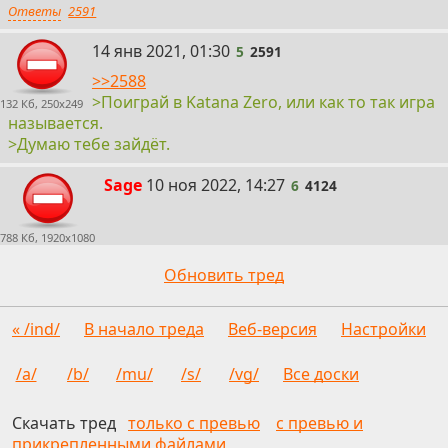
Ответы
2591
5
14 янв 2021, 01:30
5
2591
>>2588
>Поиграй в Katana Zero, или как то так игра
132 Кб, 250x249
называется.
>Думаю тебе зайдёт.
6
Sage
10 ноя 2022, 14:27
6
4124
788 Кб, 1920x1080
Обновить тред
« /ind/
В начало треда
Веб-версия
Настройки
/a/
/b/
/mu/
/s/
/vg/
Все доски
Скачать тред
только с превью
с превью и
прикрепленными файлами