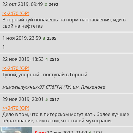
2
22 окт 2019, 09:49
2
2492
>>2470 (OP)
В горный хуй попадешь на норм направления, иди в
свой на нефтегаз
3
1 ноя 2019, 23:59
3
2505
1
4
22 ноя 2019, 18:53
4
2515
>>2470 (OP)
Тупой, упорный - поступай в Горный
мимовыпускник-97 СПбГГИ (ТУ) им. Плеханова
5
29 ноя 2019, 20:01
5
2517
>>2470 (OP)
Дело в том, что в питерском могут дать более лучшее
образование, чем в том, что твоей мухосрани.
6
Sage
10 дек 2022, 21:02
6
3535