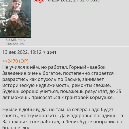
3,3 Мб, mp4,
230x320, 1:50
7
13 дек 2022, 19:12
7
3541
>>2470 (OP)
Не учился в нём, но работал. Горный - заебок.
Заведение очень богатое, постепенно старается
разрастись как опухоль по Ваське, занимает
историческую недвижимость, ремонты свежие.
Будешь хорошо учиться, покажешь результат, до 35
лет можешь присосаться к грантовой кормушке.
Ну или в добычу, да, но там на севера надо будет
гонять, жопку морозить. Да и здоровье посадишь - в
Заполярье тоже работал, в Ленинбурге понравилось
больше, лол.