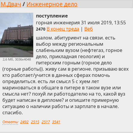
М.Двач
/
Инженерное дело
поступление
горная инженерия
31 июля 2019, 13:55
В конец треда
|
Веб
2470
шалом. абитуриент на связи. есть
выбор между региональным
слабеньким вузом (нефтегаз, горное
дело, прикладная геология) и
2,6 Мб, 3036x4048
питерским горным (горное дело
(горные работы)). живу сам в регионе. призываю всех
кто работает/учится в данных сферах помочь
определиться. есть ли смысл 5 с хуем лет
мариноваться в общаге в питере в таком вузе или
смысла нет? похуй ли работодателю на то, какой вуз
будет написан в дипломе? и опишите примерную
ситуацию о наличии работы и зарплате в начале.
спасибо.
Ответы
2492
2515
2517
3541