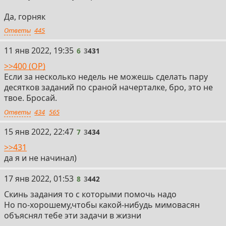
Да, горняк
Ответы
445
6
11 янв 2022, 19:35
6
3
431
>>400 (OP)
Если за несколько недель не можешь сделать пару
десятков заданий по сраной начерталке, бро, это не
твое. Бросай.
Ответы
434
565
7
15 янв 2022, 22:47
7
3
434
>>431
да я и не начинал)
8
17 янв 2022, 01:53
8
3
442
Скинь задания то с которыми помочь надо
Но по-хорошему,чтобы какой-нибудь мимовасян
объяснял тебе эти задачи в жизни