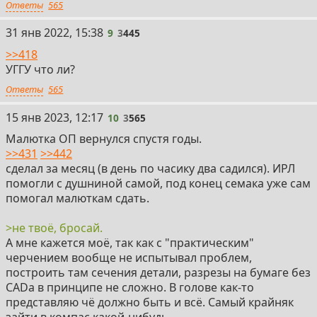
Ответы
565
9
31 янв 2022, 15:38
9
3
445
>>418
УГГУ что ли?
Ответы
565
10
15 янв 2023, 12:17
10
3
565
Малютка ОП вернулся спустя годы.
>>431
>>442
сделал за месяц (в день по часику два садился). ИРЛ
помогли с душниной самой, под конец семака уже сам
помогал малюткам сдать.
>не твоё, бросай.
А мне кажется моё, так как с "практическим"
черчением вообще не испытывал проблем,
построить там сечения детали, разрезы на бумаге без
CADа в принципе не сложно. В голове как-то
представляю чё должно быть и всё. Самый крайняк