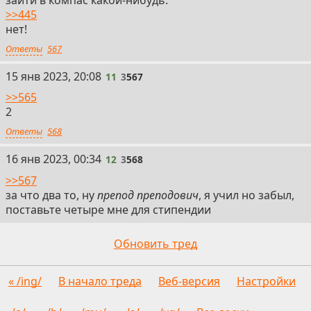
зайти в компас какой-нибудь.
>>445
нет!
Ответы
567
11
15 янв 2023, 20:08
11
3
567
>>565
2
Ответы
568
12
16 янв 2023, 00:34
12
3
568
>>567
за что два то, ну
препод преподович
, я учил но забыл,
поставьте четыре мне для стипендии
Обновить тред
« /ing/
В начало треда
Веб-версия
Настройки