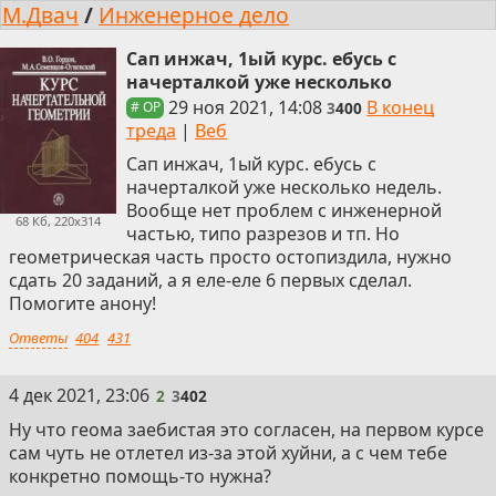
М.Двач
/
Инженерное дело
Сап инжач, 1ый курс. ебусь с
начерталкой уже несколько
29 ноя 2021, 14:08
В конец
3
400
# OP
треда
|
Веб
Сап инжач, 1ый курс. ебусь с
начерталкой уже несколько недель.
Вообще нет проблем с инженерной
68 Кб, 220x314
частью, типо разрезов и тп. Но
геометрическая часть просто остопиздила, нужно
сдать 20 заданий, а я еле-еле 6 первых сделал.
Помогите анону!
Ответы
404
431
2
4 дек 2021, 23:06
2
3
402
Ну что геома заебистая это согласен, на первом курсе
сам чуть не отлетел из-за этой хуйни, а с чем тебе
конкретно помощь-то нужна?