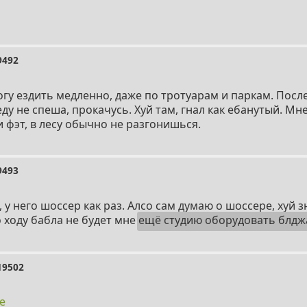
9492
огу ездить медленно, даже по тротуарам и паркам. Посл
еду не спеша, прокачусь. Хуй там, гнал как ебанутый. Мн
 фэт, в лесу обычно не разгонишься.
9493
, у него шоссер как раз. Алсо сам думаю о шоссере, хуй 
 ходу бабла не будет мне
ещё студию оборудовать блдж
19502
e