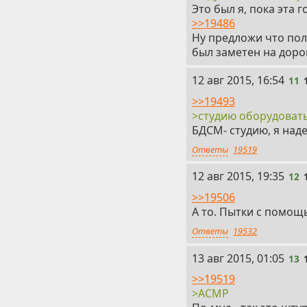
Это был я, пока эта 
>>19486
Ну предложи что полу
был заметен на доро
11
12 авг 2015, 16:54
11
>>19493
>студию оборудоват
БДСМ- студию, я над
Ответы
19519
12
12 авг 2015, 19:35
12
>>19506
А то. Пытки с помощ
Ответы
19532
13
13 авг 2015, 01:05
13
>>19519
>АСМР