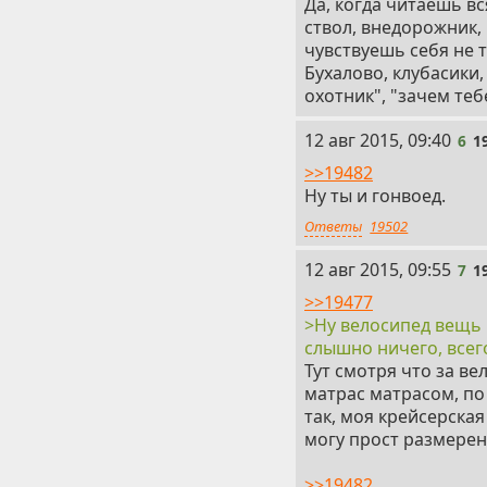
Да, когда читаешь вс
ствол, внедорожник,
чувствуешь себя не 
Бухалово, клубасики,
охотник", "зачем теб
6
12 авг 2015, 09:40
6
1
>>19482
Ну ты и гонвоед.
Ответы
19502
7
12 авг 2015, 09:55
7
1
>>19477
>Ну велосипед вещь 
слышно ничего, всего
Тут смотря что за ве
матрас матрасом, по 
так, моя крейсерска
могу прост размерен
>>19482