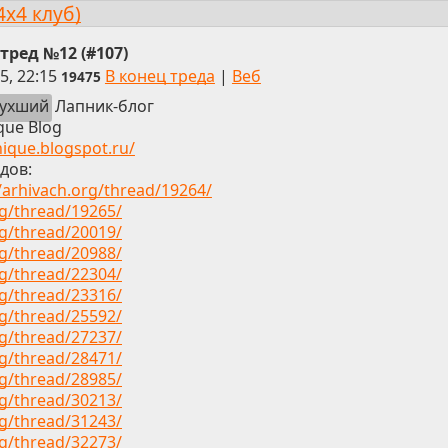
4x4 клуб)
тред №12 (#107)
5, 22:15
В конец треда
|
Веб
19475
тухший
Лапник-блог
que Blog
nique.blogspot.ru/
дов:
//arhivach.org/thread/19264/
rg/thread/19265/
rg/thread/20019/
rg/thread/20988/
rg/thread/22304/
rg/thread/23316/
rg/thread/25592/
rg/thread/27237/
rg/thread/28471/
rg/thread/28985/
rg/thread/30213/
rg/thread/31243/
rg/thread/32273/