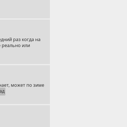
едний раз когда на
е реально или
знает, может по зиме
ад