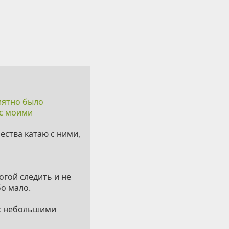
иятно было
 с моими
чества катаю с ними,
огой следить и не
бо мало.
у с небольшими