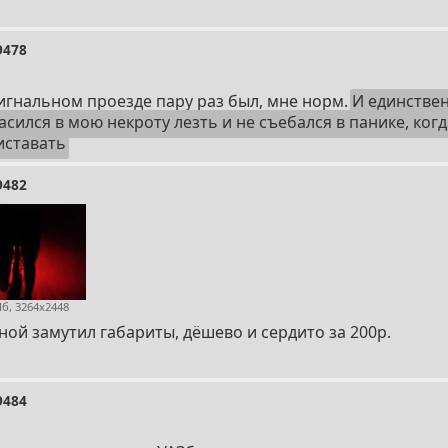
9478
сигнальном проезде пару раз был, мне норм.
И единствен
асился в мою некроту лезть и не съебался в панике, когда
иставать
9482
Мб, 3264x2448
ной замутил габариты, дёшево и сердито за 200р.
9484