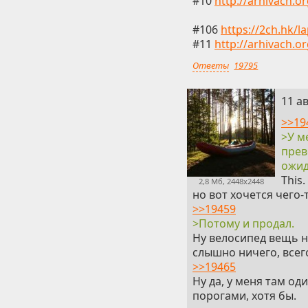
#10
http://arhivach.o
#106
https://2ch.hk/l
#11
http://arhivach.o
Ответы
19795
2
11 ав
>>19
>У м
прев
ожид
This
2,8 Мб, 2448x2448
но вот хочется чего-
>>19459
>Потому и продал.
Ну велосипед вещь н
слышно ничего, всего
>>19465
Ну да, у меня там о
порогами, хотя бы.