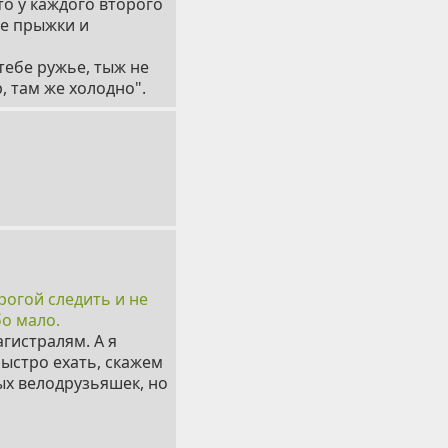
то у каждого второго
ые прыжки и
 тебе ружье, тыж не
р, там же холодно".
рогой следить и не
бо мало.
агистралям. А я
быстро ехать, скажем
ых велодрузьяшек, но