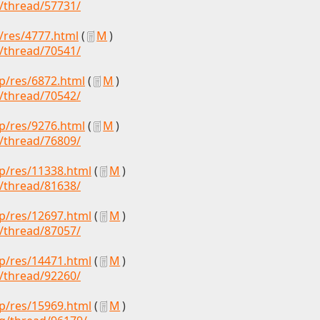
g/thread/57731/
p/res/4777.html
(
М
)
g/thread/70541/
ap/res/6872.html
(
М
)
g/thread/70542/
ap/res/9276.html
(
М
)
g/thread/76809/
ap/res/11338.html
(
М
)
g/thread/81638/
ap/res/12697.html
(
М
)
g/thread/87057/
ap/res/14471.html
(
М
)
g/thread/92260/
ap/res/15969.html
(
М
)