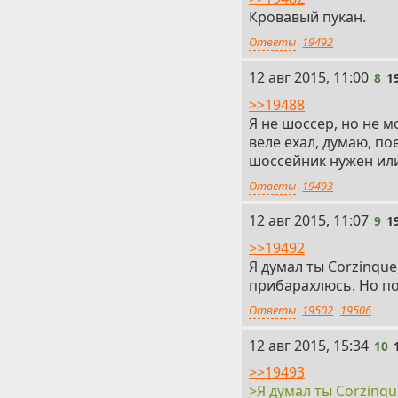
Кровавый пукан.
Ответы
19492
8
12 авг 2015, 11:00
8
1
>>19488
Я не шоссер, но не м
веле ехал, думаю, по
шоссейник нужен или
Ответы
19493
9
12 авг 2015, 11:07
9
1
>>19492
Я думал ты Corzinque
прибарахлюсь. Но по
Ответы
19502
19506
10
12 авг 2015, 15:34
10
>>19493
>Я думал ты Corzinqu