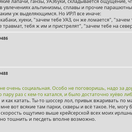
якие лапачи, ганзы, УАЗбуки, складывается ощущение, ч
 в увлечениях альпинизмы, сплавы и прочие парашютн
таким уж выделяющимся. Но ИРЛ все иначе:
 кабаки, хуеки, "зачем тебе УАЗ, он же ломается", "зачем
е травмат, тебя ж им и пристрелят", "зачем тебе на севе
9486
9488
не очень социальная. Особо не поговоришь, надо за до
 пару раз с кем-то катался, и было достаточно хуёво ли
л и как катать. Ты-то шоссер лол, привык вжаривать по м
мне вот всякие там парки, скверы и всё такое. Не, могу 
я скорость ощутимо выше крейсерской всех моих ирлшн
но тошнить и песдеть вполне возможно.