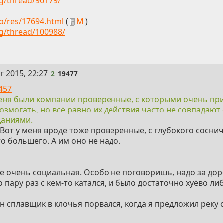
rg/thread/96179/
ap/res/17694.html
(
М
)
rg/thread/100988/
г 2015, 22:27
2
19477
457
еня были компании проверенные, с которыми очень пр
озмогать, но всё равно их действия часто не совпадают
аниями.
. Вот у меня вроде тоже проверенные, с глубокого сосни
то большего. А им оно не надо.
е очень социальная. Особо не поговоришь, надо за дор
 пару раз с кем-то катался, и было достаточно хуёво ли
дин сплавщик в клочья порвался, когда я предложил рек