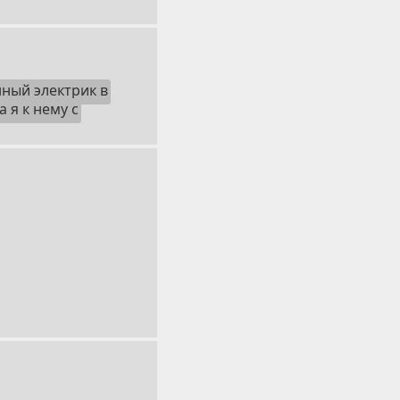
ный электрик в
 я к нему с