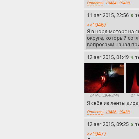
Ответы
19484
19488
3
11 авг 2015, 22:56
3
1
>>19467
Я в норд-моторс на 
округе, который согл
вопросами начал пр
4
12 авг 2015, 01:49
4
1
2,4 Мб, 3264x2448
2,1 
Я себе из ленты диод
Ответы
19486
19488
5
12 авг 2015, 09:25
5
1
>>19477