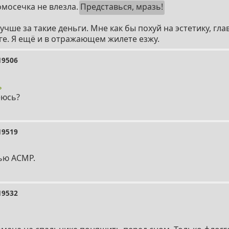
гомосечка не влезла.
Представься, мразь!
чше за такие деньги. Мне как бы похуй на эстетику, гл
ге. Я ещё и в отражающем жилете езжу.
19506
ь
еюсь?
19519
ью АСМР.
19532