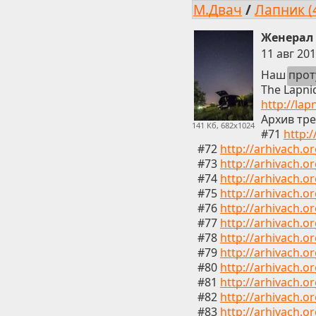
М.Двач
/
Лапник (
Женерал 
11 авг 201
Наш
про
The Lapni
http://lap
Архив тре
141 Кб, 682x1024
#71
http:
#72
http://arhivach.o
#73
http://arhivach.o
#74
http://arhivach.o
#75
http://arhivach.o
#76
http://arhivach.o
#77
http://arhivach.o
#78
http://arhivach.o
#79
http://arhivach.o
#80
http://arhivach.o
#81
http://arhivach.o
#82
http://arhivach.o
#83
http://arhivach.o