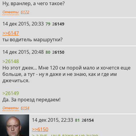
Ну, вранлер, а чего такое?
Ответы
6172
79
14 дек 2015, 20:33
79
2
6149
>>6147
ты водитель маршрутки?
80
14 дек 2015, 20:48
80
2
6150
>26148
Но этот джек... Мне 120 см порой мало и хочется еще
больше, а тут - ну я даже и не знаю, как и где им
джечиться.
>26149
Да. За проезд передаем!
Ответы
6154
81
14 дек 2015, 22:33
81
2
6154
>>6150
> а тут - ну я даже и не знаю