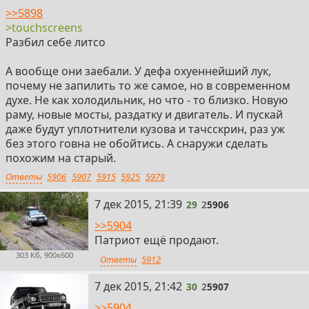
>>5898
>touchscreens
Разбил себе литсо
А вообще они заебали. У дефа охуеннейший лук,
почему не запилить то же самое, но в современном
духе. Не как холодильник, но что - то близко. Новую
раму, новые мосты, раздатку и двигатель. И пускай
даже будут уплотнители кузова и тачсскрин, раз уж
без этого говна не обойтись. А снаружи сделать
похожим на старый.
Ответы
5906
5907
5915
5925
5979
29
7 дек 2015, 21:39
29
2
5906
>>5904
Патриот ещё продают.
303 Кб, 900x600
Ответы
5912
30
7 дек 2015, 21:42
30
2
5907
>>5904