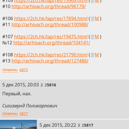
#105
https://2ch.hk/lap/res/15969.html
(
М
)
#10
http://arhivach.org/thread/96179/
#106
https://2ch.hk/lap/res/17694.html
(
М
)
#11
http://arhivach.org/thread/100988/
#107
https://2ch.hk/lap/res/19475.html
(
М
)
№12
http://arhivach.org/thread/104141/
#108
https://2ch.hk/lap/res/21790.html
(
М
)
#13
http://arhivach.org/thread/127486/
Ответы
6873
2
5 дек 2015, 20:03
2
2
5816
Первый, нах.
Сигизмунд Поликарпович
Ответы
5817
3
5 дек 2015, 20:22
3
2
5817