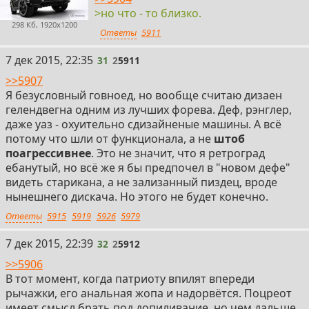
>но что - то близко.
298 Кб, 1920x1200
Ответы
5911
31
7 дек 2015, 22:35
31
2
5911
>>5907
Я безусловный говноед, но вообще считаю дизаен
гелендвегна одним из лучших форева. Деф, рэнглер,
даже уаз - охуительно сдизайненые машины. А всё
потому что шли от функционала, а не
штоб
поагрессивнее
. Это не значит, что я ретроград
ебанутый, но всё же я бы предпочел в "новом дефе"
видеть старикана, а не зализанный пиздец, вроде
нынешнего дискача. Но этого не будет конечно.
Ответы
5915
5919
5926
5979
32
7 дек 2015, 22:39
32
2
5912
>>5906
В тот момент, когда патриоту впилят впереди
рычажки, его анальная жопа и надорвётся. Поцреот
имеет смысл брать под допиливание, но чем дальше,