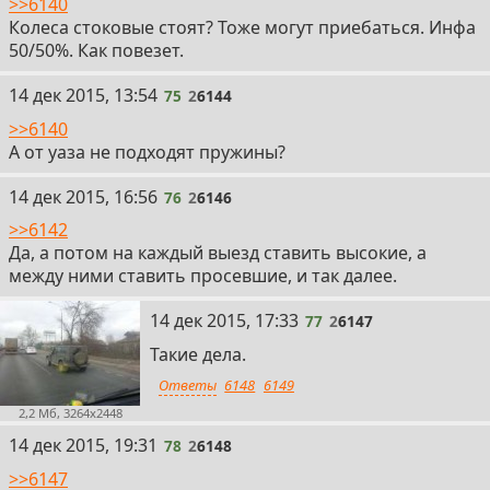
>>6140
Колеса стоковые стоят? Тоже могут приебаться. Инфа
50/50%. Как повезет.
75
14 дек 2015, 13:54
75
2
6144
>>6140
А от уаза не подходят пружины?
76
14 дек 2015, 16:56
76
2
6146
>>6142
Да, а потом на каждый выезд ставить высокие, а
между ними ставить просевшие, и так далее.
77
14 дек 2015, 17:33
77
2
6147
Такие дела.
Ответы
6148
6149
2,2 Мб, 3264x2448
78
14 дек 2015, 19:31
78
2
6148
>>6147