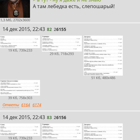
А там лебедка есть, слепошарый!
1,3 Мб, 2702x3600
82
14 дек 2015, 22:43
82
2
6155
19 Кб, 739x233
29 Кб, 718x293
51 Кб, 480x486
39 Кб, 758x303
Ответы
6164
6174
83
14 дек 2015, 22:43
83
2
6156
19 Кб, 739x233