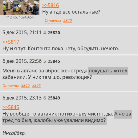
>>5816
Ну а где все остальные?
112 Кб, 1024x654
Ответы
5820
4
5 дек 2015, 21:11
4
2
5820
>>5817
Ну и я тут. Контента пока нету, обсудить нечего.
5
6 дек 2015, 22:56
5
2
5845
Меня в автаче за вброс женотреда
покушать хотел
забанили. У них там шо, революция?
Ответы
5849
5896
6
6 дек 2015, 23:13
6
2
5849
>>5845
Ну вообще-то автачик потихоньку чистят, да.
А чо за
тред то был, жалобы уже удалили видимо?
Инсайдер.