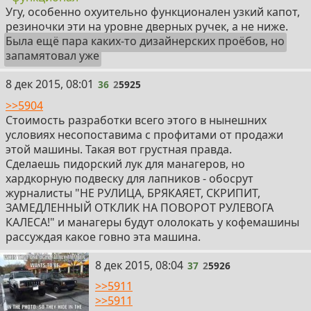
Угу, особенно охуительно функционален узкий капот,
резиночки эти на уровне дверных ручек, а не ниже.
Была ещё пара каких-то дизайнерских проёбов, но
запамятовал уже
36
8 дек 2015, 08:01
36
2
5925
>>5904
Стоимость разработки всего этого в нынешних
условиях несопоставима с профитами от продажи
этой машины. Такая вот грустная правда.
Сделаешь пидорский лук для манагеров, но
хардкорную подвеску для лапников - обосрут
журналисты "НЕ РУЛИЦА, БРЯКАЯЕТ, СКРИПИТ,
ЗАМЕДЛЕННЫЙ ОТКЛИК НА ПОВОРОТ РУЛЕВОГА
КАЛЕСА!" и манагеры будут ололокать у кофемашины
рассуждая какое говно эта машина.
37
8 дек 2015, 08:04
37
2
5926
>>5911
>>5911