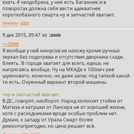
ехать 4 челдобрека, у неё есть багажник и в
поворотах должна себя вести адекватнее
короткобазного смарта ну и запчастей хватает.
Ответы
6000
60
9 дек 2015, 09:47
60
2
6000
>>5999
Я вообще у ней минусов не нахожу кроме ручных
зеркал без подогрева и отсутствия дворника сзади,
блеять. В городе хватает для всего, едешь не
напрягаясь вообще. Ну на МКАДе к 100кмч уже
шумновато, конечно, но даже запас под тапкой какой-
то есть. Охуенный вариант второй машины.
>ну и запчастей хватает.
В ДС, говорят, наоборот. Народ колхозит стойки от
Матиза и катушки от Лансера не от хорошей жизни,
хотя с расходниками вроде особых проблем нет.
Думаю, к западу от Урала Смарт более
ремонтопригоден, но цена решает всё.