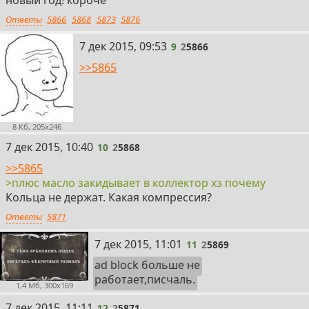
Ответы
5866
5868
5873
5876
9
7 дек 2015, 09:53
9
2
5866
>>5865
8 Кб, 205x246
10
7 дек 2015, 10:40
10
2
5868
>>5865
>плюс масло закидывает в коллектор хз почему
Кольца не держат. Какая компрессия?
Ответы
5871
11
7 дек 2015, 11:01
11
2
5869
ad block больше не
работает,писчаль.
1,4 Мб, 300x169
12
7 дек 2015, 11:11
12
2
5871