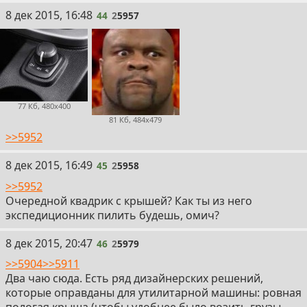
44
8 дек 2015, 16:48
44
2
5957
77 Кб, 480x400
81 Кб, 484x479
>>5952
45
8 дек 2015, 16:49
45
2
5958
>>5952
Очередной квадрик с крышей? Как ты из него
экспедиционник пилить будешь, омич?
46
8 дек 2015, 20:47
46
2
5979
>>5904
>>5911
Два чаю сюда. Есть ряд дизайнерских решений,
которые оправданы для утилитарной машины: ровная