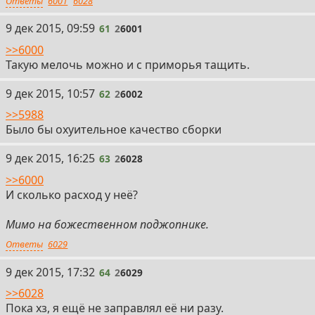
Ответы
6001
6028
61
9 дек 2015, 09:59
61
2
6001
>>6000
Такую мелочь можно и с приморья тащить.
62
9 дек 2015, 10:57
62
2
6002
>>5988
Было бы охуительное качество сборки
63
9 дек 2015, 16:25
63
2
6028
>>6000
И сколько расход у неё?
Мимо на божественном поджопнике.
Ответы
6029
64
9 дек 2015, 17:32
64
2
6029
>>6028
Пока хз, я ещё не заправлял её ни разу.