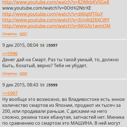
http://www.youtube.com/watch?v=82WkbKV0Ge8
www.youtube.com/watch?v=0OtHi2NtrXE
http://www.youtube.com/watch?v=di6lq6fT0uY
http://www.youtube.com/watch?v=3UnRdZ6XCWY
http://www.youtube.com/watch?v=9iKGfo1wmOM
Ответы
5997
58
9 дек 2015, 08:04
58
2
5997
>>5996
Денег дай на Смарт. Раз ты такой умный, то, должно
быть, бохатый, верно? Тебе не убудет.
Ответы
5999
59
9 дек 2015, 08:43
59
2
5999
>>5997
Ну вообще это возможно, во Владивостоке есть энное
количество смартов из Японии, продают их тысяч за
200, или продавали раньше. С дисками на него
сложно, резина тоже ебанутая, запчастей нет. Миника
по сравнению со смартом это МАШИНА. В ней могут