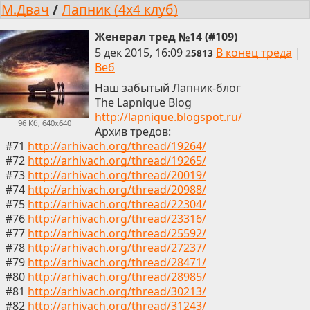
М.Двач
/
Лапник (4x4 клуб)
Женерал тред №14 (#109)
5 дек 2015, 16:09
В конец треда
|
2
5813
Веб
Наш забытый Лапник-блог
The Lapnique Blog
http://lapnique.blogspot.ru/
96 Кб, 640x640
Архив тредов:
#71
http://arhivach.org/thread/19264/
#72
http://arhivach.org/thread/19265/
#73
http://arhivach.org/thread/20019/
#74
http://arhivach.org/thread/20988/
#75
http://arhivach.org/thread/22304/
#76
http://arhivach.org/thread/23316/
#77
http://arhivach.org/thread/25592/
#78
http://arhivach.org/thread/27237/
#79
http://arhivach.org/thread/28471/
#80
http://arhivach.org/thread/28985/
#81
http://arhivach.org/thread/30213/
#82
http://arhivach.org/thread/31243/