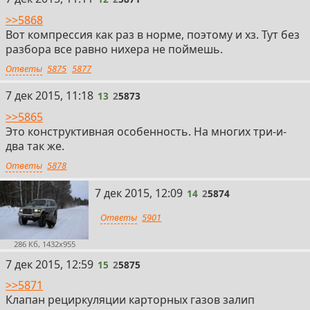
>>5868
Вот компрессия как раз в норме, поэтому и хз. Тут без
разбора все равно нихера не поймешь.
Ответы
5875
5877
13
7 дек 2015, 11:18
13
2
5873
>>5865
Это конструктивная особенность. На многих три-и-
два так же.
Ответы
5878
14
7 дек 2015, 12:09
14
2
5874
Ответы
5901
286 Кб, 1432x955
15
7 дек 2015, 12:59
15
2
5875
>>5871
Клапан рециркуляции карторных газов залип