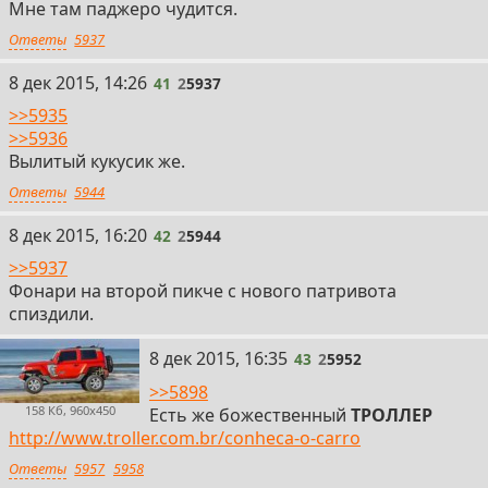
Мне там паджеро чудится.
Ответы
5937
41
8 дек 2015, 14:26
41
2
5937
>>5935
>>5936
Вылитый кукусик же.
Ответы
5944
42
8 дек 2015, 16:20
42
2
5944
>>5937
Фонари на второй пикче с нового патривота
спиздили.
43
8 дек 2015, 16:35
43
2
5952
>>5898
158 Кб, 960x450
Есть же божественный
ТРОЛЛЕР
http://www.troller.com.br/conheca-o-carro
Ответы
5957
5958