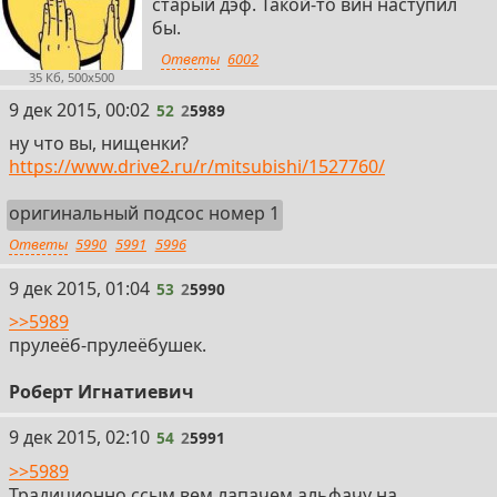
старый дэф. Такой-то вин наступил
бы.
Ответы
6002
35 Кб, 500x500
52
9 дек 2015, 00:02
52
2
5989
ну что вы, нищенки?
https://www.drive2.ru/r/mitsubishi/1527760/
оригинальный подсос номер 1
Ответы
5990
5991
5996
53
9 дек 2015, 01:04
53
2
5990
>>5989
прулеёб-прулеёбушек.
Роберт Игнатиевич
54
9 дек 2015, 02:10
54
2
5991
>>5989
Традиционно ссым вем лапачем альфачу на