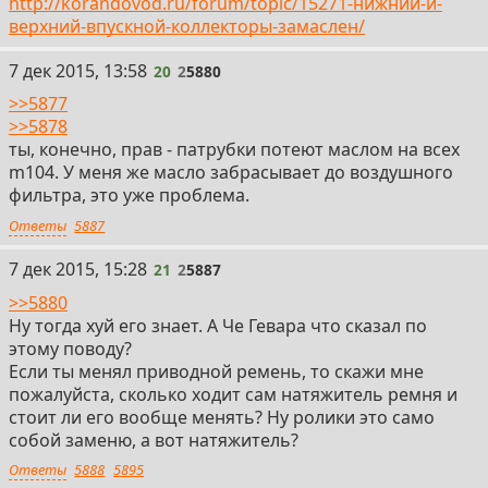
http://korandovod.ru/forum/topic/15271-нижний-и-
верхний-впускной-коллекторы-замаслен/
20
7 дек 2015, 13:58
20
2
5880
>>5877
>>5878
ты, конечно, прав - патрубки потеют маслом на всех
m104. У меня же масло забрасывает до воздушного
фильтра, это уже проблема.
Ответы
5887
21
7 дек 2015, 15:28
21
2
5887
>>5880
Ну тогда хуй его знает. А Че Гевара что сказал по
этому поводу?
Если ты менял приводной ремень, то скажи мне
пожалуйста, сколько ходит сам натяжитель ремня и
стоит ли его вообще менять? Ну ролики это само
собой заменю, а вот натяжитель?
Ответы
5888
5895