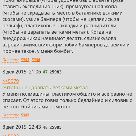
пологая крыша (чтобы удобнее было возить грузы,
ставить экспедиционник), прямоугольная жопа
(чтобы не скрадывать место в багажнике всякими
скосами), узкие бампера (чтобы не цеплялись за
рельеф), пластиковые накладки и расширители
(чтобы не царапать ветками метал). Когда на
внедорожниках начинают делать слизнекузова
аэродинамических форм, юбки бамперов до земли и
прочее такое, у меня бомбит.
Ответы
5983
5986
47
8 дек 2015, 21:06
47
2
5983
>>5979
>чтобы не царапать ветками метал
У меня полмашины пластиком обшито и всё равно не
спасает. От этого говна только бедлайнер и силовик с
веткоотбойниками поможет.
Ответы
5985
48
8 дек 2015, 22:43
48
2
5985