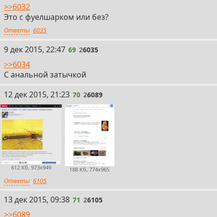
>>6032
Это с фуелшарком или без?
Ответы
6035
69
9 дек 2015, 22:47
69
2
6035
>>6034
С анальной затычкой
70
12 дек 2015, 21:23
70
2
6089
612 Кб, 973x949
188 Кб, 774x965
Ответы
6105
71
13 дек 2015, 09:38
71
2
6105
>>6089