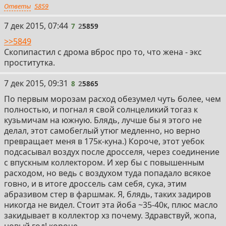
Ответы
5859
7
7 дек 2015, 07:44
7
2
5859
>>5849
Скопипастил с дрома вброс про то, что жена - экс
проститутка.
8
7 дек 2015, 09:31
8
2
5865
По первым морозам расход обезумел чуть более, чем
полностью, и погнал я свой солнцеликий тогаз к
кузьмичам на южную. Блядь, лучше бы я этого не
делал, этот самобеглый утюг медленно, но верно
превращает меня в 175к-куна.) Короче, этот уебок
подсасывал воздух после дросселя, через соединение
с впускным коллектором. И хер бы с повышенным
расходом, но ведь с воздухом туда попадало всякое
говно, и в итоге дроссель сам себя, сука, этим
абразивом стер в фаршмак. Я, блядь, таких задиров
никогда не видел. Стоит эта йоба ~35-40к, плюс масло
закидывает в коллектор хз почему. Здравствуй, жопа,
новый год! короче