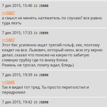
22
7 дек 2015, 15:46
22
2
5888
>>5887
а смысл не менять натяжитель по случаю? все равно
туда лезть
23
7 дек 2015, 17:33
23
2
5895
>>5887
Этот бес усиленно ищет третий гольф, кек, поэтому
кладет на все. Львович, который неон, всю эту херню
делал, сказал что похоже на какую-то забитую
сливную трубку где-то внизу блока.
Ремень не трогал, помпу ждал, блядь)
24
7 дек 2015, 19:39
24
2
5896
>>5845
Так я видел тот тред. Ты просто перетолстил и
передромил
25
7 дек 2015, 19:42
25
2
5898