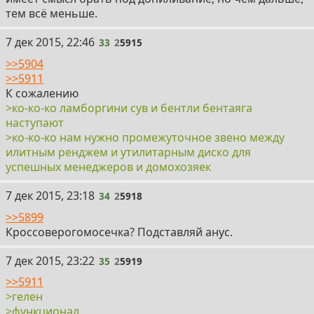
тем всё меньше.
33
7 дек 2015, 22:46
33
2
5915
>>5904
>>5911
К сожалению
>ко-ко-ко ламборгини сув и бентли бентаяга
наступают
>ко-ко-ко нам нужно промежуточное звено между
илитным ренджем и утилитарным диско для
успешных менеджеров и домохозяек
34
7 дек 2015, 23:18
34
2
5918
>>5899
Кроссоверогомосечка? Подставляй анус.
35
7 дек 2015, 23:22
35
2
5919
>>5911
>гелен
>функционал