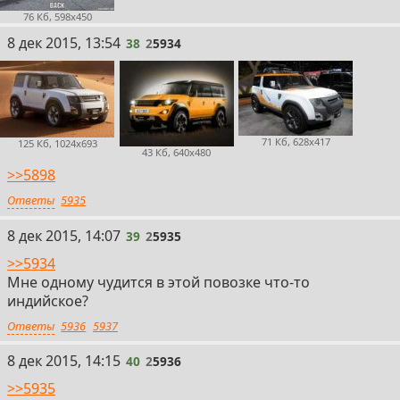
76 Кб, 598x450
38
8 дек 2015, 13:54
38
2
5934
71 Кб, 628x417
125 Кб, 1024x693
43 Кб, 640x480
>>5898
Ответы
5935
39
8 дек 2015, 14:07
39
2
5935
>>5934
Мне одному чудится в этой повозке что-то
индийское?
Ответы
5936
5937
40
8 дек 2015, 14:15
40
2
5936
>>5935