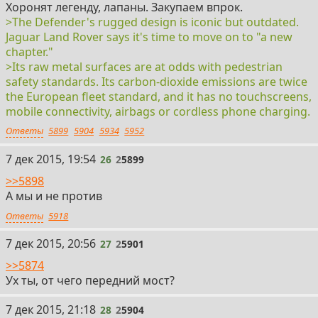
Хоронят легенду, лапаны. Закупаем впрок.
>The Defender's rugged design is iconic but outdated.
Jaguar Land Rover says it's time to move on to "a new
chapter."
>Its raw metal surfaces are at odds with pedestrian
safety standards. Its carbon-dioxide emissions are twice
the European fleet standard, and it has no touchscreens,
mobile connectivity, airbags or cordless phone charging.
Ответы
5899
5904
5934
5952
26
7 дек 2015, 19:54
26
2
5899
>>5898
А мы и не против
Ответы
5918
27
7 дек 2015, 20:56
27
2
5901
>>5874
Ух ты, от чего передний мост?
28
7 дек 2015, 21:18
28
2
5904