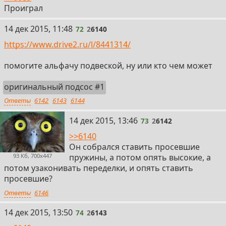
Проиграл
72
14 дек 2015, 11:48
72
2
6140
https://www.drive2.ru/l/8441314/
помогите альфачу подвеской, ну или кто чем может
оригинальный подсос #1
Ответы
6142
6143
6144
73
14 дек 2015, 13:46
73
2
6142
>>6140
Он собрался ставить просевшие
пружины, а потом опять высокие, а
93 Кб, 700x447
потом узаконивать переделки, и опять ставить
просевшие?
Ответы
6146
74
14 дек 2015, 13:50
74
2
6143