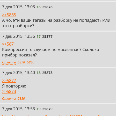
16
7 дек 2015, 13:03
16
2
5876
>>5865
А чо, эти ваши тагазы на разборку не попадают? Или
это с разборки?
17
7 дек 2015, 13:36
17
2
5877
>>5871
Компрессия то случаем не масленная? Сколько
прибор показал?
Ответы
5878
5880
18
7 дек 2015, 13:40
18
2
5878
>>5877
Я повторяю
>>5873
Ответы
5880
19
7 дек 2015, 13:53
19
2
5879