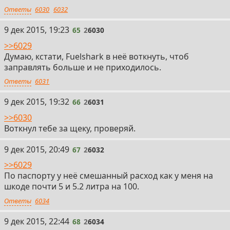
Ответы
6030
6032
65
9 дек 2015, 19:23
65
2
6030
>>6029
Думаю, кстати, Fuelshark в неё воткнуть, чтоб
заправлять больше и не приходилось.
Ответы
6031
66
9 дек 2015, 19:32
66
2
6031
>>6030
Воткнул тебе за щеку, проверяй.
67
9 дек 2015, 20:49
67
2
6032
>>6029
По паспорту у неё смешанный расход как у меня на
шкоде почти 5 и 5.2 литра на 100.
Ответы
6034
68
9 дек 2015, 22:44
68
2
6034