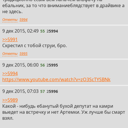
ебальник, за то что вниманиеблядствует в драйвике а
не здесь.
Ответы
5994
55
9 дек 2015, 02:49
55
2
5994
>>5991
Скрестил с тобой струи, бро.
Ответы
5995
56
9 дек 2015, 06:00
56
2
5995
>>5994
https://www.youtube.com/watch?v=zO3ScTYSBNk
57
9 дек 2015, 07:03
57
2
5996
>>5989
Какой - нибудь ебанутый бухой депутат на камри
выедет на встречку и нет Артемки. Уж лучше бы смарт
взял.