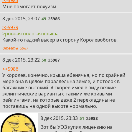
>>5983
Мне помогает похуизм.
49
8 дек 2015, 23:07
49
2
5986
>>5979
>ровная пологая крыша
Какой-то гадкий высер в сторону Королевобогов.
Ответы
5987
50
8 дек 2015, 23:22
50
2
5987
>>5986
У королев, конечно, крыша ебенячья, но по крайней
мере она в целом параллельна земле, и потолок в
багажнике высокий. Я скорее имел в виду всякие
эллиптические варианты с такими же кривыми
рейлингами, на которые даже 2 перекладины не
поставишь на одной высоте нормально.
51
8 дек 2015, 23:33
51
2
5988
Вот бы УОЗ купил лицензию на