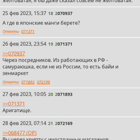
желтоватая, я бы даже сказал совсем не желтоватая.
18
25 фев 2023, 15:37
18
2
070937
А где в японские манги берете?
Ответы
071371
19
26 фев 2023, 23:54
19
2
071371
>>070937
Через посредников. Из работающих в РФ -
самураюшка, если не из России, то есть байи и
зенмаркет
Ответы
071893
072199
20
27 фев 2023, 10:05
20
2
071893
>>071371
Аригатище.
21
28 фев 2023, 07:14
21
2
072169
>>068477 (OP)
Вы через крипту с иностранных магазинов