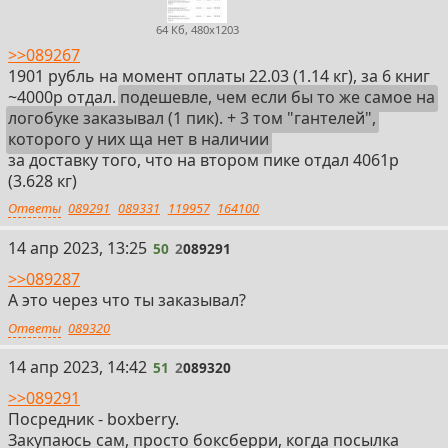
64 Кб, 480x1203
>>089267
1901 рубль на момент оплаты 22.03 (1.14 кг), за 6 книг
~4000р отдал.
подешевле, чем если бы то же самое на
логобуке заказывал (1 пик). + 3 том "гантелей",
которого у них ща нет в наличии
за доставку того, что на втором пике отдал 4061р
(3.628 кг)
Ответы
089291
089331
119957
164100
50
14 апр 2023, 13:25
50
2
089291
>>089287
А это через что ты заказывал?
Ответы
089320
51
14 апр 2023, 14:42
51
2
089320
>>089291
Посредник - boxberry.
Закупаюсь сам, просто боксберри, когда посылка