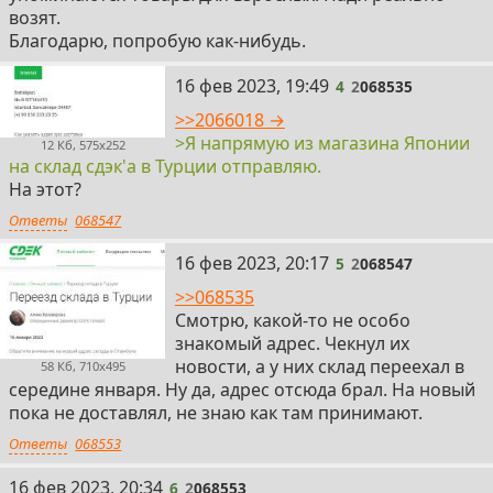
возят.
Благодарю, попробую как-нибудь.
4
16 фев 2023, 19:49
4
2
068535
>>2066018 →
>Я напрямую из магазина Японии
12 Кб, 575x252
на склад сдэк'а в Турции отправляю.
На этот?
Ответы
068547
5
16 фев 2023, 20:17
5
2
068547
>>068535
Смотрю, какой-то не особо
знакомый адрес. Чекнул их
новости, а у них склад переехал в
58 Кб, 710x495
середине января. Ну да, адрес отсюда брал. На новый
пока не доставлял, не знаю как там принимают.
Ответы
068553
6
16 фев 2023, 20:34
6
2
068553