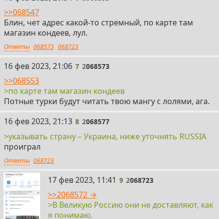
>>068547
Блин, чет адрес какой-то стремный, по карте там
магазин кондеев, лул.
Ответы
068573
068723
7
16 фев 2023, 21:06
7
2
068573
>>068553
>по карте там магазин кондеев
Потные турки будут читать твою мангу с лолями, ага.
8
16 фев 2023, 21:13
8
2
068577
>указывать страну – Украина, ниже уточнять RUSSIA
проиграл
Ответы
068723
9
17 фев 2023, 11:41
9
2
068723
>>2068572 →
>В Великую Россию они не доставляют, как
я понимаю.