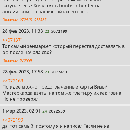
закупаетесь? Хочу взять hunter x hunter на
английском, на наших сайтах его нет.
Ответы
072413
072587
22
28 фев 2023, 11:38
22
2
072199
>>071371
Тот самый зенмаркет который перестал доставлять в
рф после начала сво?
Ответы
072559
23
28 фев 2023, 17:58
23
2
072413
>>072169
По идее можно предоплаченные карты Визы/
Мастеркарда взять, на том же плати.ру их как говна.
Но не проверял.
24
1 мар 2023, 02:01
24
2
072559
>>072199
да, тот самый, поэтому я и написал "если не из