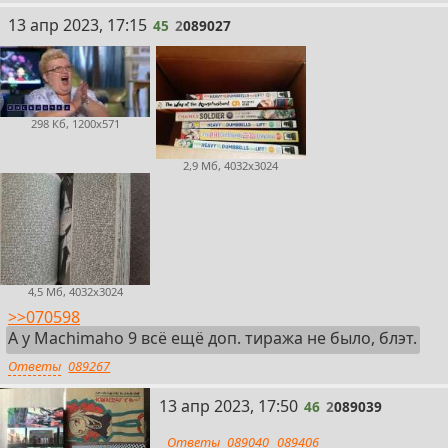
45
13 апр 2023, 17:15
45
2
089027
298 Кб, 1200x571
2,9 Мб, 4032x3024
4,5 Мб, 4032x3024
>>070598
А у Machimaho 9 всё ещё доп. тиража не было, блэт.
Ответы
089267
46
13 апр 2023, 17:50
46
2
089039
Ответы
089040
089406