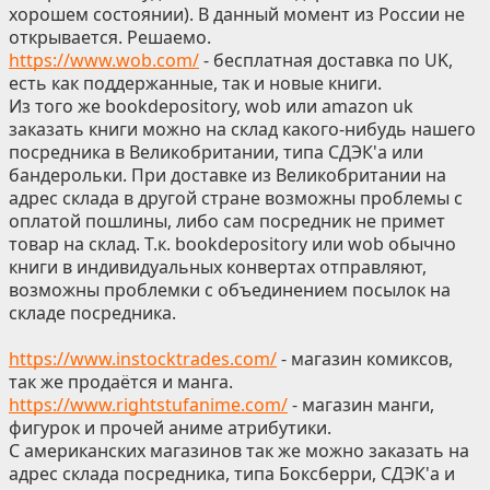
хорошем состоянии). В данный момент из России не
открывается. Решаемо.
https://www.wob.com/
- бесплатная доставка по UK,
есть как поддержанные, так и новые книги.
Из того же bookdepository, wob или amazon uk
заказать книги можно на склад какого-нибудь нашего
посредника в Великобритании, типа СДЭК'а или
бандерольки. При доставке из Великобритании на
адрес склада в другой стране возможны проблемы с
оплатой пошлины, либо сам посредник не примет
товар на склад. Т.к. bookdepository или wob обычно
книги в индивидуальных конвертах отправляют,
возможны проблемки с объединением посылок на
складе посредника.
https://www.instocktrades.com/
- магазин комиксов,
так же продаётся и манга.
https://www.rightstufanime.com/
- магазин манги,
фигурок и прочей аниме атрибутики.
С американских магазинов так же можно заказать на
адрес склада посредника, типа Боксберри, СДЭК'а и