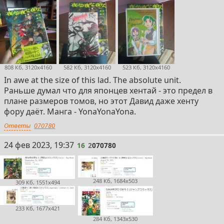
808 Кб, 3120x4160
582 Кб, 3120x4160
523 Кб, 3120x4160
In awe at the size of this lad. The absolute unit.
Раньше думал что для японцев хентай - это предел в
плане размеров томов, но этот Давид даже хенту
фору даёт. Манга - YonaYonaYona.
Ответы
070780
16
24 фев 2023, 19:37
16
2
070780
248 Кб, 1684x503
309 Кб, 1551x494
233 Кб, 1677x421
284 Кб, 1343x530