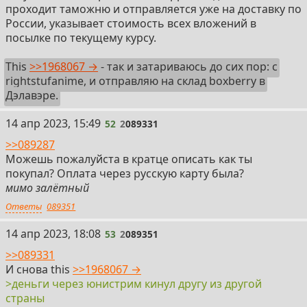
проходит таможню и отправляется уже на доставку по
России, указывает стоимость всех вложений в
посылке по текущему курсу.
This
>>1968067 →
- так и затариваюсь до сих пор: с
rightstufanime, и отправляю на склад boxberry в
Дэлавэре.
52
14 апр 2023, 15:49
52
2
089331
>>089287
Можешь пожалуйста в кратце описать как ты
покупал? Оплата через русскую карту была?
мимо залётный
Ответы
089351
53
14 апр 2023, 18:08
53
2
089351
>>089331
И снова this
>>1968067 →
>деньги через юнистрим кинул другу из другой
страны