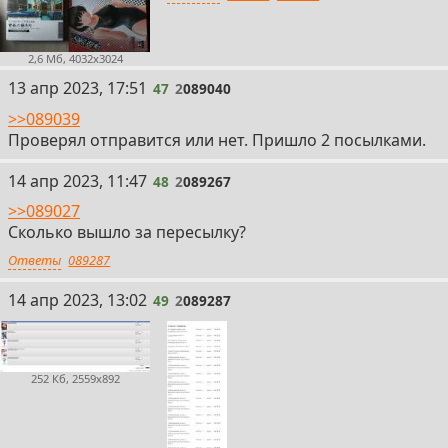
2,6 Мб, 4032x3024
47
13 апр 2023, 17:51
47
2
089040
>>089039
Проверял отправится или нет. Пришло 2 посылками.
48
14 апр 2023, 11:47
48
2
089267
>>089027
Сколько вышло за пересылку?
Ответы
089287
49
14 апр 2023, 13:02
49
2
089287
252 Кб, 2559x892