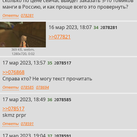
сколько по цене сейчас выйдет заказать 5-10 томиков
манги в Россию, и как проще всего это провернуть?
Ответы
078281
34
16 мар 2023, 18:07
34
2
078281
>>077821
369 Кб, webm,
1280x720, 0:02
35
17 мар 2023, 13:57
35
2
078517
>>076868
Справа кто? Не могу текст прочитать
Ответы
078585
078694
36
17 мар 2023, 18:49
36
2
078585
>>078517
skmz prpr
Ответы
078591
37
17 мар 2023, 19:04
37
2
078591