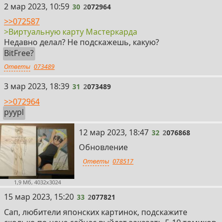
30
2 мар 2023, 10:59
30
2
072964
>>072587
>Виртуальную карту Мастеркарда
Недавно делал? Не подскажешь, какую?
BitFree?
Ответы
073489
31
3 мар 2023, 18:39
31
2
073489
>>072964
pyypl
32
12 мар 2023, 18:47
32
2
076868
Обновление
Ответы
078517
1,9 Мб, 4032x3024
33
15 мар 2023, 15:20
33
2
077821
Сап, любители японских картинок, подскажите