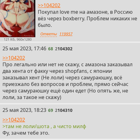
>>104202
Покупал love me на амазоне, в Россию
вёз через boxberry. Проблем никаких не
было.
Ответы
119957
121 Кб, 960x1280
68
25 мая 2023, 17:46
68
2
104302
>>104202
Про легально или нет не скажу, с амазона заказывал
два хента от факку через shopfans, с японии
заказывал хент (Не лоли) через самураюшку, всё
приезжало без вопросов и проблем, прямо сейчас
через самураюшку ещё один едет (Но опять же, не
лоли, за такое не скажу)
69
25 мая 2023, 18:23
69
2
104310
>>104202
>там не лоли/шота , а чисто милф
Фу, зачем тебе это.