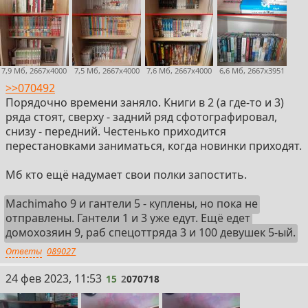
7,9 Мб, 2667x4000
7,5 Мб, 2667x4000
7,6 Мб, 2667x4000
6,6 Мб, 2667x3951
>>070492
Порядочно времени заняло. Книги в 2 (а где-то и 3)
ряда стоят, сверху - задний ряд сфотографировал,
снизу - передний. Честенько приходится
перестановками заниматься, когда новинки приходят.
Мб кто ещё надумает свои полки запостить.
Machimaho 9 и гантели 5 - куплены, но пока не
отправлены. Гантели 1 и 3 уже едут. Ещё едет
домохозяин 9, раб спецоттряда 3 и 100 девушек 5-ый.
Ответы
089027
15
24 фев 2023, 11:53
15
2
070718