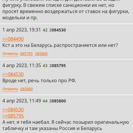
фигурку. В свежем списке санкционки их нет, но
просят временно воздержаться от ставок на фигурки,
модельки и пр.
42
1 апр 2023, 19:31
42
2
084530
>>084490
Кст а это на Беларусь распространяется или нет?
Ответы
085795
085800
43
4 апр 2023, 11:35
43
2
085795
>>084530
Вроде нет, речь только про РФ.
Ответы
085800
44
4 апр 2023, 11:49
44
2
085800
>>084530
>>085795
А нет, я тебя наебал. Я сейчас позырил оригинальную
табличку и там указаны Россия и Беларусь