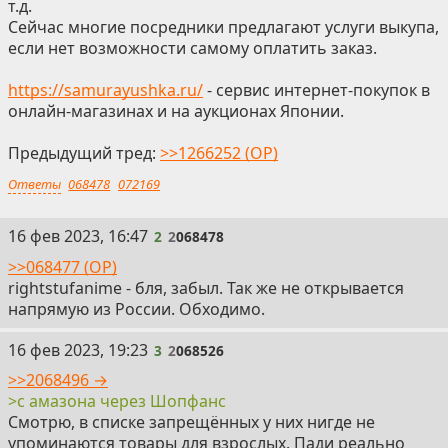
т.д.
Сейчас многие посредники предлагают услуги выкупа,
если нет возможности самому оплатить заказ.
https://samurayushka.ru/
- сервис интернет-покупок в
онлайн-магазинах и на аукционах Японии.
Предыдущий тред:
>>1266252 (OP)
Ответы
068478
072169
2
16 фев 2023, 16:47
2
2
068478
>>068477 (OP)
rightstufanime - бля, забыл. Так же не открывается
напрямую из России. Обходимо.
3
16 фев 2023, 19:23
3
2
068526
>>2068496 →
>с амазона через Шопфанс
Смотрю, в списке запрещённых у них нигде не
упоминаются товары для взрослых. Пади реально