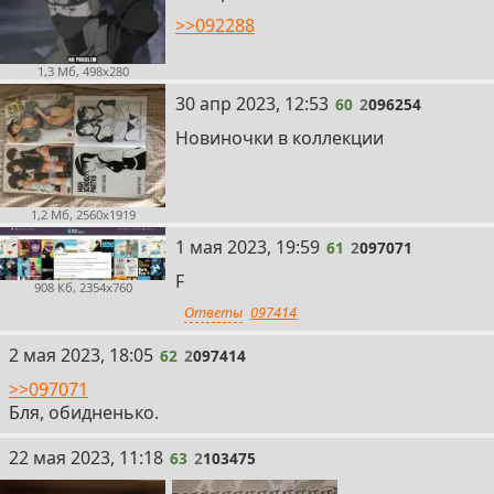
>>092288
1,3 Мб, 498x280
60
30 апр 2023, 12:53
60
2
096254
Новиночки в коллекции
1,2 Мб, 2560x1919
61
1 мая 2023, 19:59
61
2
097071
F
908 Кб, 2354x760
Ответы
097414
62
2 мая 2023, 18:05
62
2
097414
>>097071
Бля, обидненько.
63
22 мая 2023, 11:18
63
2
103475