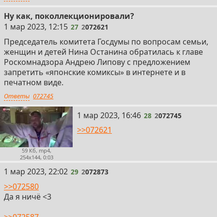
Ну как, поколлекционировали?
27
1 мар 2023, 12:15
27
2
072621
Председатель комитета Госдумы по вопросам семьи,
женщин и детей Нина Останина обратилась к главе
Роскомнадзора Андрею Липову с предложением
запретить «японские комиксы» в интернете и в
печатном виде.
Ответы
072745
28
1 мар 2023, 16:46
28
2
072745
>>072621
59 Кб, mp4,
254x144, 0:03
29
1 мар 2023, 22:02
29
2
072873
>>072580
Да я ничё <3
>>072587