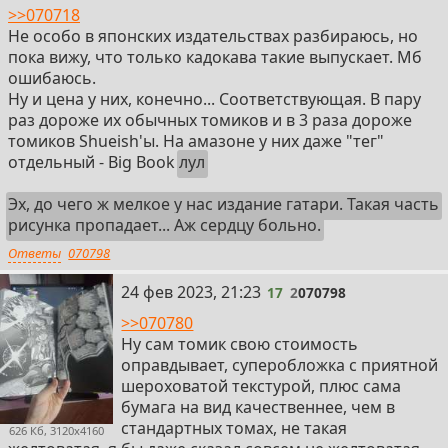
>>070718
Не особо в японских издательствах разбираюсь, но
пока вижу, что только кадокава такие выпускает. Мб
ошибаюсь.
Ну и цена у них, конечно... Соответствующая. В пару
раз дороже их обычных томиков и в 3 раза дороже
томиков Shueish'ы. На амазоне у них даже "тег"
отдельный - Big Book
лул
Эх, до чего ж мелкое у нас издание гатари. Такая часть
рисунка пропадает... Аж сердцу больно.
Ответы
070798
17
24 фев 2023, 21:23
17
2
070798
>>070780
Ну сам томик свою стоимость
оправдывает, суперобложка с приятной
шероховатой текстурой, плюс сама
бумага на вид качественнее, чем в
стандартных томах, не такая
626 Кб, 3120x4160