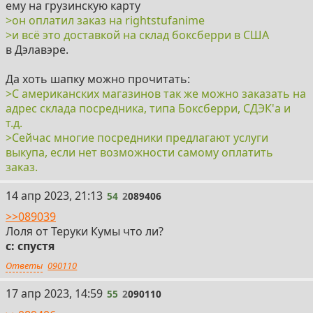
ему на грузинскую карту
>он оплатил заказ на rightstufanime
>и всё это доставкой на склад боксберри в США
в Дэлавэре.
Да хоть шапку можно прочитать:
>С американских магазинов так же можно заказать на
адрес склада посредника, типа Боксберри, СДЭК'а и
т.д.
>Сейчас многие посредники предлагают услуги
выкупа, если нет возможности самому оплатить
заказ.
54
14 апр 2023, 21:13
54
2
089406
>>089039
Лоля от Теруки Кумы что ли?
с: спустя
Ответы
090110
55
17 апр 2023, 14:59
55
2
090110