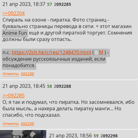
57
21 апр 2023, 18:37
57
2
092285
>>092204
Спираль на озоне - пиратка. Фото страниц -
буквально страницы перевода в сети. + этот магазин
Anime Fun
ещё и другой пираткой торгует. Сомнения
должны были сразу отпасть.
п.с.
https://2ch.hk/c/res/1248470.html
(
М
) -
обсуждение русскоязычных изданий, если
понадобится.
Ответы
092288
58
21 апр 2023, 18:45
58
2
092288
>>092285
О, я так и подумал, что пиратка. Но засомневался, ибо
была мысль, а нахера делать пиратку манги... Но
спасибо, что подсказал.
Ответы
092298
59
21 апр 2023, 18:56
59
2
092298