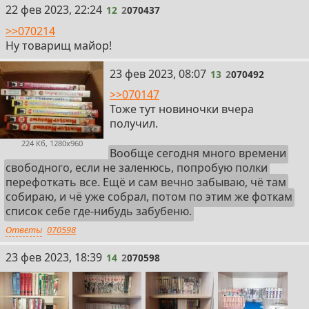
12
22 фев 2023, 22:24
12
2
070437
>>070214
Ну товарищ майор!
13
23 фев 2023, 08:07
13
2
070492
>>070147
Тоже тут новиночки вчера
получил.
224 Кб, 1280x960
Вообще сегодня много времени
свободного, если не заленюсь, попробую полки
перефоткать все. Ещё и сам вечно забываю, чё там
собираю, и чё уже собрал, потом по этим же фоткам
список себе где-нибудь забубеню.
Ответы
070598
14
23 фев 2023, 18:39
14
2
070598