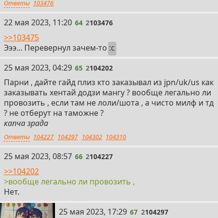
Ответы
103476
64
22 мая 2023, 11:20
64
2
103476
>>103475
Эээ... Перевернул зачем-то
:c
65
25 мая 2023, 04:29
65
2
104202
Парни , дайте гайд плиз кто заказывал из jpn/uk/us как
заказывать хентай додзи мангу ? вообще легально ли
провозить , если там не лоли/шота , а чисто милф и тд
? не отберут на таможне ?
капча зрада
Ответы
104227
104297
104302
104310
66
25 мая 2023, 08:57
66
2
104227
>>104202
>вообще легально ли провозить ,
Нет.
67
25 мая 2023, 17:29
67
2
104297