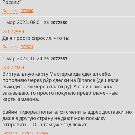
России"
Ответы
072580
25
1 мар 2023, 08:01
25
2
072580
>>072559
Да я просто спросил, что ты
Ответы
072873
26
1 мар 2023, 10:24
26
2
072587
>>072169
Виртуальную карту Мастеркарда сделал себе,
пополняю через p2p сделки на Binance (дешевле
выходит чем через плати.ру). А если с амазона
заказываю, то просто покупаю предоплаченные
карты амазона.
Байии пидоры, попытался сменить адрес доставки, но
даже в другую страну не дают мою посылку
отправить... Она там уже год лежит.
Ответы
072873
072964