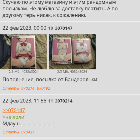
Скучаю по этому магазину и этим рандомным
посылкам. Не люблю за доставку платить. А по-
другому терь никак, к сожалению.
10
22 фев 2023, 00:00
10
2
070147
2,3 Мб, 4032x3024
2,3 Мб, 4032x3024
Пополнение, посылка от Бандерольки
Ответы
070214
070492
11
22 фев 2023, 11:56
11
2
070214
>>070147
>не лоли
Мдауш............................
Ответы
070437