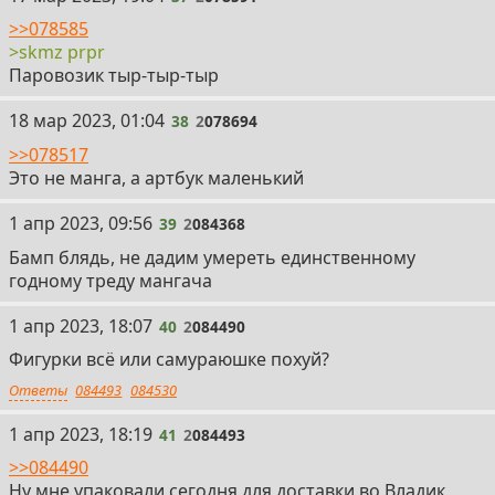
>>078585
>skmz prpr
Паровозик тыр-тыр-тыр
38
18 мар 2023, 01:04
38
2
078694
>>078517
Это не манга, а артбук маленький
39
1 апр 2023, 09:56
39
2
084368
Бамп блядь, не дадим умереть единственному
годному треду мангача
40
1 апр 2023, 18:07
40
2
084490
Фигурки всё или самураюшке похуй?
Ответы
084493
084530
41
1 апр 2023, 18:19
41
2
084493
>>084490
Ну мне упаковали сегодня для доставки во Владик