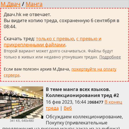
М.Двач
/
Манга
Двач.hk не отвечает.
Вы видите копию треда, сохраненную 6 сентября в
08:44.
Скачать тред
:
только с превью
,
с превью и
прикрепленными файлами
.
Второй вариант может долго скачиваться. Файлы будут
только в живых или недавно утонувших тредах.
Подробнее
Если вам полезен архив М.Двача,
пожертвуйте на оплату
сервера
.
В теме манга всех языков.
Коллекционирования тред #2
16 фев 2023, 16:44
В конец
2
068477
треда
|
Веб
Обсуждаем коллекционирование,
341 Кб, 640x480
Покупку (привлекательные
предложения на русскую мангу; заказ из-за рубежа),