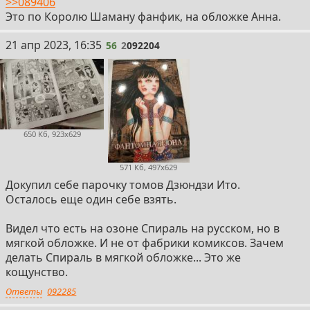
>>089406
Это по Королю Шаману фанфик, на обложке Анна.
56
21 апр 2023, 16:35
56
2
092204
650 Кб, 923x629
571 Кб, 497x629
Докупил себе парочку томов Дзюндзи Ито.
Осталось еще один себе взять.
Видел что есть на озоне Спираль на русском, но в
мягкой обложке. И не от фабрики комиксов. Зачем
делать Спираль в мягкой обложке... Это же
кощунство.
Ответы
092285