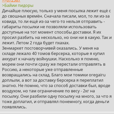
>Байии пидоры
Дичайше плюсую, только у меня посылка лежит ещё с
до свошных времён. Сначала писали, мол, то ли из-за
ковида, то ли ещё из-за чего-то нельзя отправить -
габариты посылки не позволяли использовать
доступные на тот момент способы доставки. Я их
просил разбить на несколько, но они ни в какую. Так и
лежит. Летом 2 года будет пхахах.
Зенмаркет посговорчивей оказались. У меня на
складе лежало 40 томов берсерка, которые я купил
аккурат к началу войнушки. Насколько я помню,
морем они почти сразу же перестали отправлять в
Россию, а некоторые уже отправленные
возвращались на склад. Благо мои томики oregairu
доплыли, а вот за доставку берсерка я переплатил
знатно. Не помню, что за способ доставки был, вроде
воздухом, но там ограничение по весу - 2кг на
посылку. Они разбили одну посылку на много, за что я
тоже доплатил, и отправлял понемногу, когда деньги
появлялись.