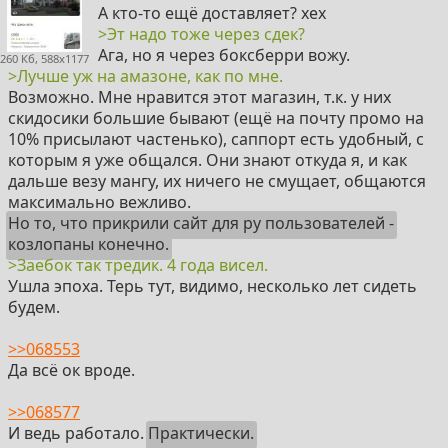
А кто-то ещё доставляет? хех
>Эт надо тоже через сдек?
Ага, но я через боксберри вожу.
260 Кб, 588x1177
>Лучше уж на амазоне, как по мне.
Возможно. Мне нравится этот магазин, т.к. у них
скидосики большие бывают (ещё на почту промо на
10% присылают частенько), саппорт есть удобный, с
которым я уже общался. Они знают откуда я, и как
дальше везу мангу, их ничего не смущает, общаются
максимально вежливо.
Но то, что прикрили сайт для ру пользователей -
козлопаны конечно.
>Заебок так тредик. 4 года висел.
Ушла эпоха. Терь тут, видимо, несколько лет сидеть
будем.
>>068553
Да всё ок вроде.
>>068577
И ведь работало.
Практически.