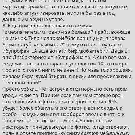
продажи и их просто нет! Т.е когда то такой
мартышковрач что то прочитал и на этом нахуй всё,
как либо актуализировать, ну хотя бы раз в год,
данные им в хуй не упало.
А! Еще они обожают завалить всяким
гомеопатическим говном за большой прайс, вообще
на изичах. Типа чел такой "бля врачи у меня голова
болит нахуй, че выпить ?!" а ему в ответ " ну так то
ибупрофен....А еще вот эти бифидобактерии! Да да дп
а то Дисбактериоз от ибупрофена то! А еще вот мазь,
ее делает какая то шарага с уставняком 10к и в мире
про этого говно никто не знает! Но мазь то хорошаяя,
с калом бурундука! Втирать в виски для профилактики
головной боли!"
Просто уебки....Нет встречаются норм, но есть прям
уроды какие то. Причем если там чем старше врач
отвечающий на фотке, тем с вероятностью 90%
убудет более ебанутым его ответ, а вот молодые и
особенно мужики могут наоборот вполне внятно и
"современно" ответить....Еще забавно как там
некоторые прям деды судя по фотке, когда отвечают,
прям в ответе приписочку снизу
доктор медицинских