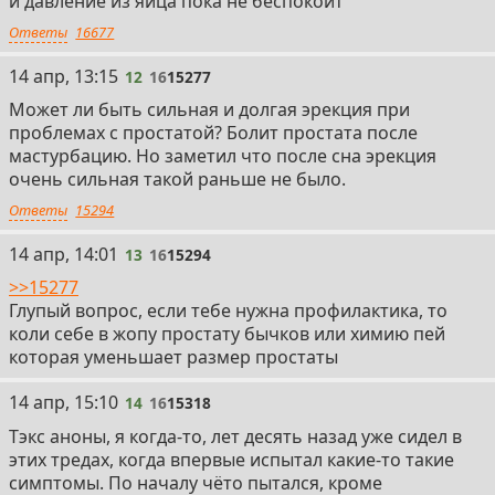
и давление из яйца пока не беспокоит
Ответы
16677
1990-е годы
• Трансдермальные формы тестостерона:
12
14 апр, 13:15
12
16
15277
– Для достижения стабильного уровня гормона стали
появляться гели и пластыри.
Может ли быть сильная и долгая эрекция при
– Примеры:
проблемах с простатой? Болит простата после
— Андрогель (начало 2000-х, но разработки шли в
мастурбацию. Но заметил что после сна эрекция
1990-е) – гель для ежедневного применения.
очень сильная такой раньше не было.
— Тестодерм (пластырь, 1990-е) – наклеивался на кожу
Ответы
15294
или мошонку.
13
14 апр, 14:01
13
16
15294
• Ингибиторы 5α-редуктазы:
>>15277
– Препараты, блокирующие превращение
Глупый вопрос, если тебе нужна профилактика, то
тестостерона в активный метаболит ДГТ.
коли себе в жопу простату бычков или химию пей
– Примеры:
которая уменьшает размер простаты
— Финастерид (одобрен в 1992 г.) – сокращает размер
простаты и улучшает уродинамические показатели.
14
14 апр, 15:10
14
16
15318
— Дутастерид (2000-е) – двойной ингибитор,
используемый для лечения БПЖ и сопутствующих
Тэкс аноны, я когда-то, лет десять назад уже сидел в
нарушений.
этих тредах, когда впервые испытал какие-то такие
симптомы. По началу чёто пытался, кроме