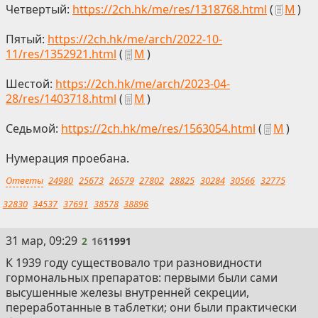
Четвертый:
https://2ch.hk/me/res/1318768.html
(
М
)
Пятый:
https://2ch.hk/me/arch/2022-10-
11/res/1352921.html
(
М
)
Шестой:
https://2ch.hk/me/arch/2023-04-
28/res/1403718.html
(
М
)
Седьмой:
https://2ch.hk/me/res/1563054.html
(
М
)
Нумерация проебана.
Ответы
24980
25673
26579
27802
28825
30284
30566
32775
32830
34537
37691
38578
38896
2
31 мар, 09:29
2
16
11991
К 1939 году существовало три разновидности
гормональных препаратов: первыми были сами
высушенные железы внутренней секреции,
переработанные в таблетки; они были практически