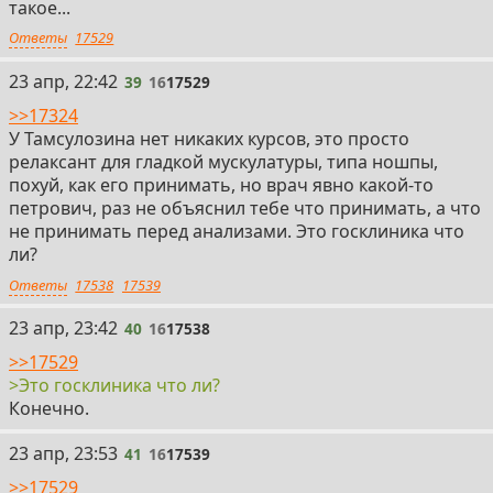
такое...
Ответы
17529
39
23 апр, 22:42
39
16
17529
>>17324
У Тамсулозина нет никаких курсов, это просто
релаксант для гладкой мускулатуры, типа ношпы,
похуй, как его принимать, но врач явно какой-то
петрович, раз не объяснил тебе что принимать, а что
не принимать перед анализами. Это госклиника что
ли?
Ответы
17538
17539
40
23 апр, 23:42
40
16
17538
>>17529
>Это госклиника что ли?
Конечно.
41
23 апр, 23:53
41
16
17539
>>17529