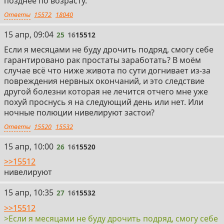
позднее по возрасту.
Ответы
15572
18040
25
15 апр, 09:04
25
16
15512
Если я месяцами не буду дрочить подряд, смогу себе
гарантировано рак простаты заработать? В моём
случае всё что ниже живота по сути догнивает из-за
повреждения нервных окончаний, и это следствие
другой болезни которая не лечится отчего мне уже
похуй проснусь я на следующий день или нет. Или
ночные полюции нивелируют застои?
Ответы
15520
15532
26
15 апр, 10:00
26
16
15520
>>15512
нивелируют
27
15 апр, 10:35
27
16
15532
>>15512
>Если я месяцами не буду дрочить подряд, смогу себе