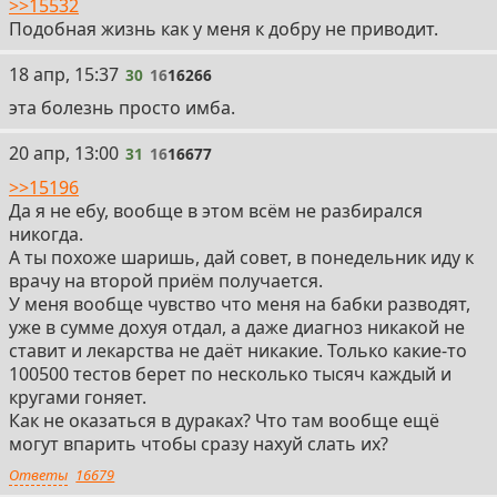
>>15532
Подобная жизнь как у меня к добру не приводит.
30
18 апр, 15:37
30
16
16266
эта болезнь просто имба.
31
20 апр, 13:00
31
16
16677
>>15196
Да я не ебу, вообще в этом всём не разбирался
никогда.
А ты похоже шаришь, дай совет, в понедельник иду к
врачу на второй приём получается.
У меня вообще чувство что меня на бабки разводят,
уже в сумме дохуя отдал, а даже диагноз никакой не
ставит и лекарства не даёт никакие. Только какие-то
100500 тестов берет по несколько тысяч каждый и
кругами гоняет.
Как не оказаться в дураках? Что там вообще ещё
могут впарить чтобы сразу нахуй слать их?
Ответы
16679