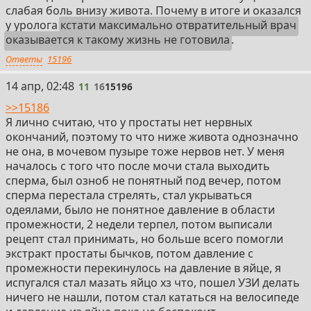
слабая боль внизу живота. Почему в итоге и оказался
• Стимуляторы выработки тестостерона:
у уролога
кстати максимально отвратительный врач
– Препараты, активирующие естественную секрецию
оказывается к такому жизнь не готовила
.
тестостерона через гипоталамо-гипофизарную
систему.
Ответы
15196
– Примеры:
11
14 апр, 02:48
— Кломифен (1970-е) – стимулирует выработку
11
16
15196
лютеинизирующего гормона (ЛГ), повышая уровень
>>15186
тестостерона.
Я лично считаю, что у простаты нет нервных
— Гонадотропины (ХГЧ) – имитируют действие ЛГ,
окончаний, поэтому то что ниже живота однозначно
применяются при вторичном гипогонадизме.
не она, в мочевом пузыре тоже нервов нет. У меня
началось с того что после мочи стала выходить
• Антиандрогенные препараты для рака и БПЖ:
сперма, был озноб не понятный под вечер, потом
– В 1980-е годы появились нестероидные
сперма перестала стрелять, стал укрываться
антиандрогены, такие как флутамид (одобренный в
одеялами, было не понятное давление в области
США в 1989 году), позволяющие проводить
промежности, 2 недели терпел, потом выписали
гормональную терапию без хирургической
рецепт стал принимать, но больше всего помогли
кастрации.
экстракт простаты бычков, потом давление с
– При доброкачественной гиперплазии
промежности перекинулось на давление в яйце, я
предстательной железы (БПЖ) также начали
испугался стал мазать яйцо хз что, пошел УЗИ делать
применять препараты, изменяющие гормональный
ничего не нашли, потом стал кататься на велосипеде
баланс.