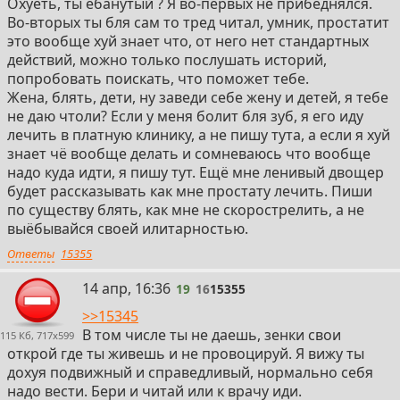
Охуеть, ты ебанутый ? Я во-первых не прибеднялся.
– Эти препараты стали важным дополнением к
Во-вторых ты бля сам то тред читал, умник, простатит
терапии, особенно при сочетанных гормональных
это вообще хуй знает что, от него нет стандартных
нарушениях.
действий, можно только послушать историй,
попробовать поискать, что поможет тебе.
• Применение в контексте простатита:
Жена, блять, дети, ну заведи себе жену и детей, я тебе
– Прямых клинических примеров гормональной
не даю чтоли? Если у меня болит бля зуб, я его иду
терапии простатита в период ранних исследований
лечить в платную клинику, а не пишу тута, а если я хуй
не зафиксировано, поскольку воспалительные
знает чё вообще делать и сомневаюсь что вообще
процессы чаще имели инфекционную природу и
надо куда идти, я пишу тут. Ещё мне ленивый двощер
лечились антибиотиками и
будет рассказывать как мне простату лечить. Пиши
противовоспалительными препаратами.
по существу блять, как мне не скорострелить, а не
– Однако глубокое изучение роли андрогенов и их
выёбывайся своей илитарностью.
метаболитов (например, ДГТ) в физиологии
предстательной железы позволило задать
Ответы
15355
направление для будущих исследований,
направленных на комбинированное лечение, где
19
14 апр, 16:36
19
16
15355
коррекция гормонального фона могла бы
>>15345
поддерживать терапию против инфекции и
В том числе ты не даешь, зенки свои
115 Кб, 717x599
воспаления.
открой где ты живешь и не провоцируй. Я вижу ты
III. Заключение
дохуя подвижный и справедливый, нормально себя
надо вести. Бери и читай или к врачу иди.
Объединённый исторический обзор демонстрирует,