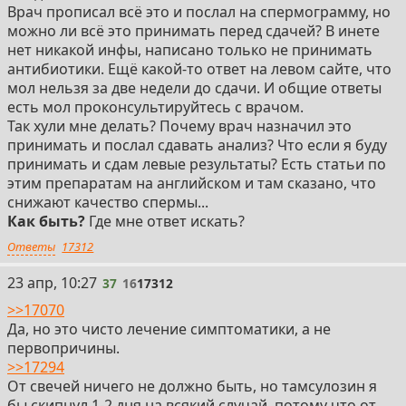
Врач прописал всё это и послал на спермограмму, но
можно ли всё это принимать перед сдачей? В инете
нет никакой инфы, написано только не принимать
антибиотики. Ещё какой-то ответ на левом сайте, что
мол нельзя за две недели до сдачи. И общие ответы
есть мол проконсультируйтесь с врачом.
Так хули мне делать? Почему врач назначил это
принимать и послал сдавать анализ? Что если я буду
принимать и сдам левые результаты? Есть статьи по
этим препаратам на английском и там сказано, что
снижают качество спермы...
Как быть?
Где мне ответ искать?
Ответы
17312
37
23 апр, 10:27
37
16
17312
>>17070
Да, но это чисто лечение симптоматики, а не
первопричины.
>>17294
От свечей ничего не должно быть, но тамсулозин я
бы скипнул 1-2 дня на всякий случай, потому что от