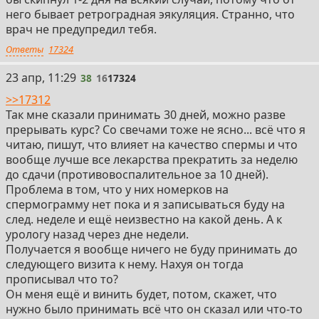
него бывает ретроградная эякуляция. Странно, что
врач не предупредил тебя.
Ответы
17324
38
23 апр, 11:29
38
16
17324
>>17312
Так мне сказали принимать 30 дней, можно разве
прерывать курс? Со свечами тоже не ясно... всё что я
читаю, пишут, что влияет на качество спермы и что
вообще лучше все лекарства прекратить за неделю
до сдачи (противовоспалительное за 10 дней).
Проблема в том, что у них номерков на
спермограмму нет пока и я записываться буду на
след. неделе и ещё неизвестно на какой день. А к
урологу назад через дне недели.
Получается я вообще ничего не буду принимать до
следующего визита к нему. Нахуя он тогда
прописывал что то?
Он меня ещё и винить будет, потом, скажет, что
нужно было принимать всё что он сказал или что-то