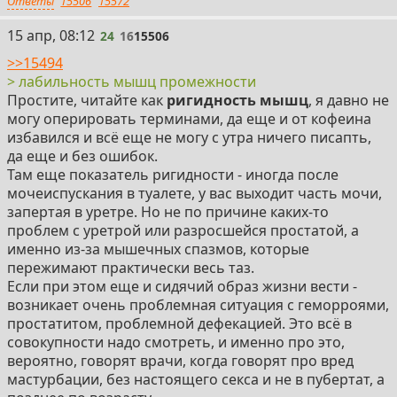
Ответы
15506
15572
24
15 апр, 08:12
24
16
15506
>>15494
> лабильность мышц промежности
Простите, читайте как
ригидность мышц
, я давно не
могу оперировать терминами, да еще и от кофеина
избавился и всё еще не могу с утра ничего писапть,
да еще и без ошибок.
Там еще показатель ригидности - иногда после
мочеиспускания в туалете, у вас выходит часть мочи,
запертая в уретре. Но не по причине каких-то
проблем с уретрой или разросшейся простатой, а
именно из-за мышечных спазмов, которые
пережимают практически весь таз.
Если при этом еще и сидячий образ жизни вести -
возникает очень проблемная ситуация с геморроями,
простатитом, проблемной дефекацией. Это всё в
совокупности надо смотреть, и именно про это,
вероятно, говорят врачи, когда говорят про вред
мастурбации, без настоящего секса и не в пубертат, а