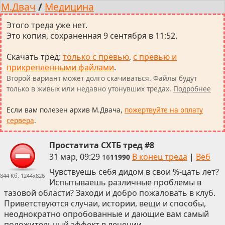
М.Двач
/
Медицина
Этого треда уже нет.
Это копия, сохраненная 9 сентября в 11:52.
Скачать тред
:
только с превью
,
с превью и
прикрепленными файлами
.
Второй вариант может долго скачиваться. Файлы будут
только в живых или недавно утонувших тредах.
Подробнее
Если вам полезен архив М.Двача,
пожертвуйте на оплату
сервера
.
Простатита СХТБ тред #8
31 мар, 09:29
В конец треда
|
Веб
16
11990
Чувствуешь себя дидом в свои %-цать лет?
844 Кб, 1244x826
Испытываешь различные проблемы в
тазовой области? Заходи и добро пожаловать в клуб.
Приветствуются случаи, истории, вещи и способы,
неоднократно опробованные и дающие вам самый
положительный эффект в лечении.