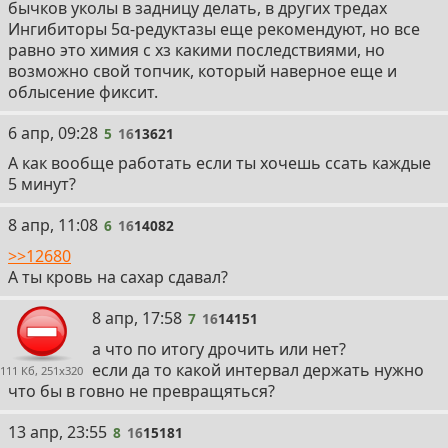
бычков уколы в задницу делать, в других тредах
вариант пролонгированного действия.
Ингибиторы 5α-редуктазы еще рекомендуют, но все
равно это химия с хз какими последствиями, но
• Пероральные андрогены:
возможно свой топчик, который наверное еще и
– Разрабатывались таблетированные формы
облысение фиксит.
тестостерона, устойчивые к метаболизму в печени.
– Примеры:
5
6 апр, 09:28
5
16
13621
— Метилтестостерон (1940–1950-е) – первая
пероральная форма, но с гепатотоксичностью.
А как вообще работать если ты хочешь ссать каждые
— Тестостерона ундеканоат (1970-е) – более
5 минут?
безопасная форма, усваиваемая через
лимфатическую систему.
6
8 апр, 11:08
6
16
14082
>>12680
• Первые антиандрогены:
А ты кровь на сахар сдавал?
– Препараты для подавления действия андрогенов,
первоначально применявшиеся для терапии
7
8 апр, 17:58
7
16
14151
гиперплазии предстательной железы и рака.
– Примеры:
а что по итогу дрочить или нет?
— На позднем этапе 1960-х – начало исследований по
если да то какой интервал держать нужно
111 Кб, 251x320
применению препаратов для блокирования
что бы в говно не превращяться?
андрогенных рецепторов.
8
13 апр, 23:55
8
16
15181