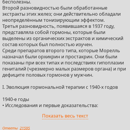
бесполезны.
Второй разновидностью были обработанные
экстракты этих желез; они действительно обладали
неопределённым тонизирующим эффектом.
Третья разновидность, появившаяся в 1937 году,
представляла собой гормоны, которые были
выделены из органических экстрактов и химический
состав которых был полностью изучен.
Среди препаратов второго типа, которые Морелль
назначал были орхикрин и простакрин. Они были
показаны при всех типах и последствиях гипоплазии
гениталий (чрезмерно малых размеров органа) и при
дефиците половых гормонов у мужчин.
I. Эволюция гормональной терапии с 1940-х годов
1940-е годы
• Исследования и первые доказательства:
– В 1941 году Чарльз Хаггинс доказал
Показать весь текст
гормонозависимость рака предстательной железы.
Он показал, что хирургическая кастрация
Ответы
21595
(орахиэктомия) приводит к регрессии