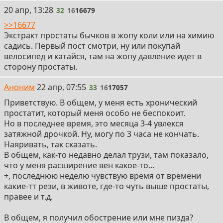
32
20 апр, 13:28
32
16
16679
>>16677
Экстракт простаты бычков в жопу коли или на химию
садись. Первый пост смотри, ну или покупай
велосипед и катайся, там на жопу давление идет в
сторону простаты.
33
Аноним
22 апр, 07:55
33
16
17057
Приветствую. В общем, у меня есть хронический
простатит, который меня особо не беспокоит.
Но в последнее время, это месяца 3-4 увлекся
затяжной дрочкой. Ну, могу по 3 часа не кончать.
Наяривать, так сказать.
В общем, как-то недавно делал трузи, там показало,
что у меня расширение вен какое-то...
+, последнюю неделю чувствую время от времени
какие-тт рези, в животе, где-то чуть выше простаты,
правее и т.д.
В общем, я получил обострение или мне пизда?