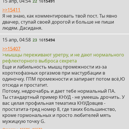
22
15 апр, 04:54
22
16
15491
>>15411
Я не знаю, как комментировать твой пост. Ты явно
двачер, ступай своей дорогой и больше не пиши
людям. Дасиданя.
23
15 апр, 04:58
23
16
15494
>>15407
>мышцы переживают уретру, и не дают нормального
рефлекторного выброса секрета
Еще и лабильность мышц промежности из-за
короткофазных оргазмов при мастурбации в
одиночку. ГПМ промежности и запирает потом всё,Ю
отсюда и простатит.
Потому, недрочабрь и дает тебе нормальный ПА.
Ты стандартный пример КНУД - не умеешь дрочить. У
вас целая профильная тематика КНУДовцев -
простатита-тред номер 8, где таких большинство,
кроме гормональных и просто любителей мять
мужицкую точку G.