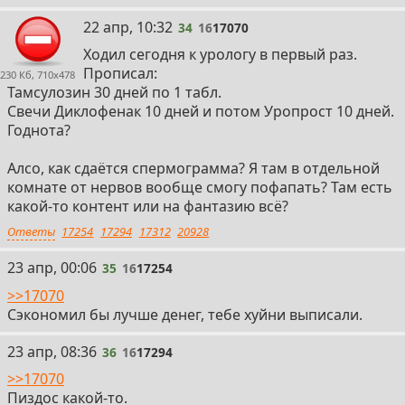
34
22 апр, 10:32
34
16
17070
Ходил сегодня к урологу в первый раз.
Прописал:
230 Кб, 710x478
Тамсулозин 30 дней по 1 табл.
Свечи Диклофенак 10 дней и потом Уропрост 10 дней.
Годнота?
Алсо, как сдаётся спермограмма? Я там в отдельной
комнате от нервов вообще смогу пофапать? Там есть
какой-то контент или на фантазию всё?
Ответы
17254
17294
17312
20928
35
23 апр, 00:06
35
16
17254
>>17070
Сэкономил бы лучше денег, тебе хуйни выписали.
36
23 апр, 08:36
36
16
17294
>>17070
Пиздос какой-то.