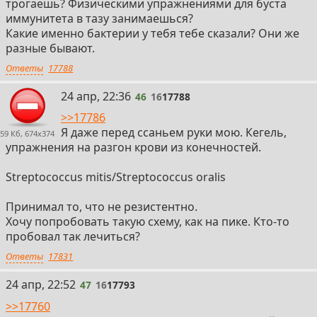
трогаешь? Физическими упражнениями для буста
иммунитета в тазу занимаешься?
Какие именно бактерии у тебя тебе сказали? Они же
разные бывают.
Ответы
17788
46
24 апр, 22:36
46
16
17788
>>17786
Я даже перед ссаньем руки мою. Кегель,
59 Кб, 674x374
упражнения на разгон крови из конечностей.
Streptococcus mitis/Streptococcus oralis
Принимал то, что не резистентно.
Хочу попробовать такую схему, как на пике. Кто-то
пробовал так лечиться?
Ответы
17831
47
24 апр, 22:52
47
16
17793
>>17760