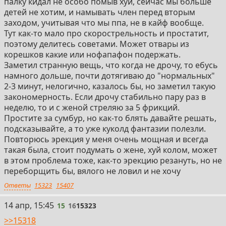
палку кидал не особо помыв хуй, сейчас мы больше
генетических подходов для создания новых
детей не хотим, и намывать член перед вторым
гормональных препаратов и персонализированной
заходом, учитывая что мы ппа, не в кайф вообще.
терапии.
Тут как-то мало про скорострельность и простатит,
– Примеры:
поэтому делитесь советами. Может отвары из
— Рекомбинантный ЛГ для стимуляции
корешков какие или нофапафон подержать.
сперматогенеза.
Заметил странную вещь, что когда не дрочу, то ебусь
— Экспериментальные методы генной терапии для
намного дольше, почти дотягиваю до "нормальных"
восстановления функций тестикул.
2-3 минут, нелогично, казалось бы, но заметил такую
закономерность. Если дрочу стабильно пару раз в
• Селективные модуляторы андрогеновых рецепторов
неделю, то и с женой стреляю за 5 фрикций.
(SARMs):
Простите за сумбур, но как-то блять давайте решать,
– Вещества, позволяющие избирательно
подсказывайте, а то уже куколд фантазии полезли.
воздействовать на андрогеновые рецепторы в
Повторюсь эрекция у меня очень мощная и всегда
мышцах и костях без значительного влияния на
такая была, стоит подумать о жене, хуй колом, может
простату.
в этом проблема тоже, как-то эрекцию резануть, но не
– Примеры:
переборщить бы, вялого не ловил и не хочу
— Остарин и Лигандрол – препараты, находящиеся на
Ответы
15323
15407
стадии клинических испытаний и потенциально
предназначенные для лечения саркопении и
15
14 апр, 15:45
15
16
15323
остеопороза.
>>15318
II. Применение гормональной терапии в лечении