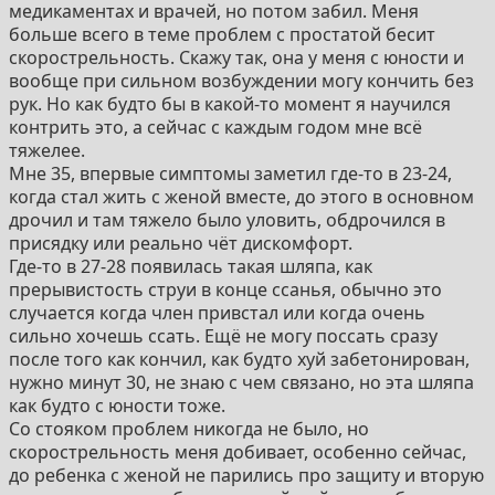
2000-е годы и современность
медикаментах и врачей, но потом забил. Меня
• Современные аналоги и биодоступные формы:
больше всего в теме проблем с простатой бесит
– Появились новые инъекционные препараты,
скорострельность. Скажу так, она у меня с юности и
обеспечивающие длительное действие.
вообще при сильном возбуждении могу кончить без
– Примеры:
рук. Но как будто бы в какой-то момент я научился
— Тестостерона ундеканоата в инъекциях (например,
контрить это, а сейчас с каждым годом мне всё
препарат «Небидо», действие которого может
тяжелее.
достигать 3 месяцев).
Мне 35, впервые симптомы заметил где-то в 23-24,
— Буккальные таблетки (например, «Стриант») –
когда стал жить с женой вместе, до этого в основном
рассасываются во рту, минуя печень.
дрочил и там тяжело было уловить, обдрочился в
присядку или реально чёт дискомфорт.
• Гормональная терапия возрастного
Где-то в 27-28 появилась такая шляпа, как
андрогенодефицита:
прерывистость струи в конце ссанья, обычно это
– Применение тестостерона для лечения симптомов
случается когда член привстал или когда очень
мужского климакса (снижение либидо, усталость,
сильно хочешь ссать. Ещё не могу поссать сразу
потеря мышечной массы).
после того как кончил, как будто хуй забетонирован,
– Примеры:
нужно минут 30, не знаю с чем связано, но эта шляпа
— Трансдермальные гели (например, Андрогель) и
как будто с юности тоже.
сублингвальные формы (например, Орхидокс).
Со стояком проблем никогда не было, но
скорострельность меня добивает, особенно сейчас,
• Биотехнологические разработки:
до ребенка с женой не парились про защиту и вторую
– Использование рекомбинантных технологий и