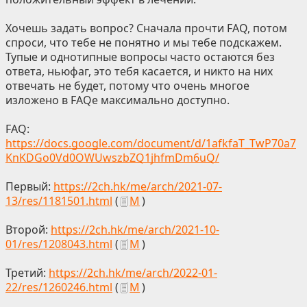
Хочешь задать вопрос? Сначала прочти FAQ, потом
спроси, что тебе не понятно и мы тебе подскажем.
Тупые и однотипные вопросы часто остаются без
ответа, ньюфаг, это тебя касается, и никто на них
отвечать не будет, потому что очень многое
изложено в FAQе максимально доступно.
FAQ:
https://docs.google.com/document/d/1afkfaT_TwP70a7
KnKDGo0Vd0OWUwszbZQ1jhfmDm6uQ/
Первый:
https://2ch.hk/me/arch/2021-07-
13/res/1181501.html
(
М
)
Второй:
https://2ch.hk/me/arch/2021-10-
01/res/1208043.html
(
М
)
Третий:
https://2ch.hk/me/arch/2022-01-
22/res/1260246.html
(
М
)