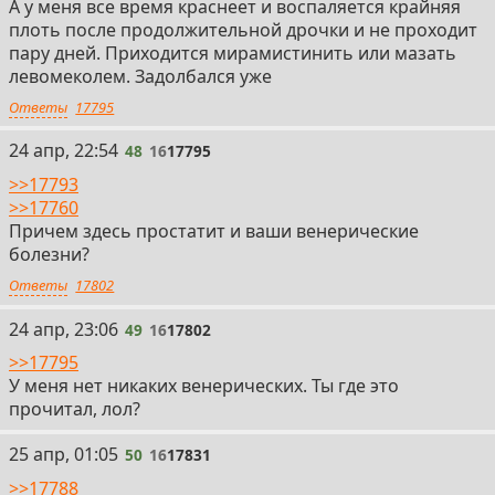
А у меня все время краснеет и воспаляется крайняя
плоть после продолжительной дрочки и не проходит
пару дней. Приходится мирамистинить или мазать
левомеколем. Задолбался уже
Ответы
17795
48
24 апр, 22:54
48
16
17795
>>17793
>>17760
Причем здесь простатит и ваши венерические
болезни?
Ответы
17802
49
24 апр, 23:06
49
16
17802
>>17795
У меня нет никаких венерических. Ты где это
прочитал, лол?
50
25 апр, 01:05
50
16
17831
>>17788