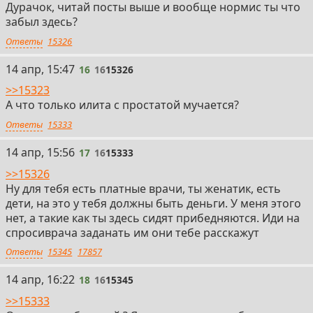
Дурачок, читай посты выше и вообще нормис ты что
заболеваний предстательной железы и простатита
забыл здесь?
• Гормональная терапия при раке предстательной
Ответы
15326
железы:
– С 1940-х годов на основе экспериментов с
16
14 апр, 15:47
16
16
15326
хирургической кастрацией, в 1960–1980-е годы
>>15323
разрабатывались препараты для подавления
А что только илита с простатой мучается?
андрогенной стимуляции. Применение эстрогенов
Ответы
15333
(ДЭС) и антиандрогенов (флутамид)
продемонстрировало, что снижение уровня
17
14 апр, 15:56
17
16
15333
андрогенов может замедлить рост опухоли.
– Позже появились агонисты и антагонисты ЛГРГ, а
>>15326
также вторичные антиандрогены (энзалутамид,
Ну для тебя есть платные врачи, ты женатик, есть
абиратерон).
дети, на это у тебя должны быть деньги. У меня этого
нет, а такие как ты здесь сидят прибедняются. Иди на
• Лечение доброкачественной гиперплазии
спросиврача заданать им они тебе расскажут
предстательной железы (БПЖ):
Ответы
15345
17857
– В 1990-е годы применение ингибиторов 5α-
редуктазы, таких как финастерид и дутастерид,
18
14 апр, 16:22
18
16
15345
позволило уменьшить размер простаты и облегчить
>>15333
симптомы заболевания.