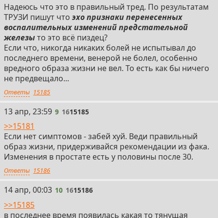
1960–1980-е годы
Надеюсь что это в правильный тред. По результатам
• Антиандрогены и эстрогены:
ТРУЗИ пишут что
эхо признаки перенесенных
– В 1960-е годы для лечения метастатического рака
воспалительных изменений предстательной
предстательной железы начал применяться
железы
то это всё пиздец?
синтетический эстроген диэтилстилбестрол (ДЭС). Он
Если что, никогда никаких болей не испытывал до
использовался для подавления андрогенной
последнего времени, венерой не болел, особенно
стимуляции, но вскоре обнаружились серьёзные
вредного образа жизни не вел. То есть как бы ничего
побочные эффекты, такие как риск тромбоэмболии и
не предвещало...
кардиоваскулярные осложнения.
Ответы
15185
– Антиандрогенные препараты:
— Ципротерона ацетат (1960-е) блокирует
9
13 апр, 23:59
9
16
15185
андрогенные рецепторы и использовался при
лечении заболеваний предстательной железы.
>>15181
Если нет симптомов - забей хуй. Веди правильный
• Исследования роли дигидротестостерона (ДГТ):
образ жизни, придерживайся рекомендации из фака.
– Проводились эксперименты, подтверждающие
Изменения в простате есть у половины после 30.
ключевую роль ДГТ в поддержании массы
Ответы
15186
предстательной железы. Это открытие в дальнейшем
легло в основу разработки селективных ингибиторов
10
14 апр, 00:03
10
16
15186
синтеза ДГТ.
>>15185
в последнее время появилась какая то тянущая
1970–1990-е годы