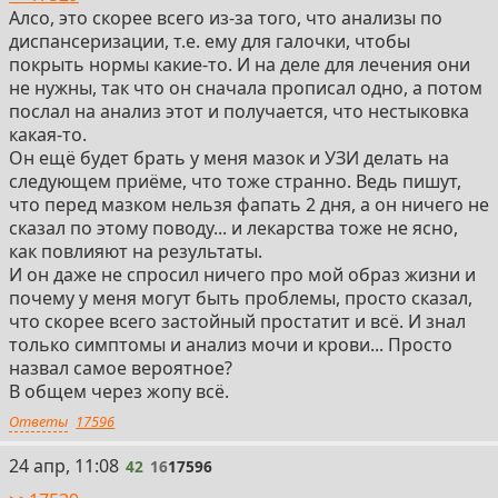
Алсо, это скорее всего из-за того, что анализы по
диспансеризации, т.е. ему для галочки, чтобы
покрыть нормы какие-то. И на деле для лечения они
не нужны, так что он сначала прописал одно, а потом
послал на анализ этот и получается, что нестыковка
какая-то.
Он ещё будет брать у меня мазок и УЗИ делать на
следующем приёме, что тоже странно. Ведь пишут,
что перед мазком нельзя фапать 2 дня, а он ничего не
сказал по этому поводу... и лекарства тоже не ясно,
как повлияют на результаты.
И он даже не спросил ничего про мой образ жизни и
почему у меня могут быть проблемы, просто сказал,
что скорее всего застойный простатит и всё. И знал
только симптомы и анализ мочи и крови... Просто
назвал самое вероятное?
В общем через жопу всё.
Ответы
17596
42
24 апр, 11:08
42
16
17596