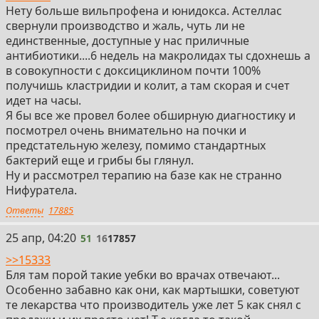
Нету больше вильпрофена и юнидокса. Астеллас
свернули производство и жаль, чуть ли не
единственные, доступные у нас приличные
антибиотики....6 недель на макролидах ты сдохнешь а
в совокупности с доксициклином почти 100%
получишь кластридии и колит, а там скорая и счет
идет на часы.
Я бы все же провел более обширную диагностику и
посмотрел очень внимательно на почки и
предстательную железу, помимо стандартных
бактерий еще и грибы бы глянул.
Ну и рассмотрел терапию на базе как не странно
Нифуратела.
Ответы
17885
51
25 апр, 04:20
51
16
17857
>>15333
Бля там порой такие уебки во врачах отвечают...
Особенно забавно как они, как мартышки, советуют
те лекарства что производитель уже лет 5 как снял с