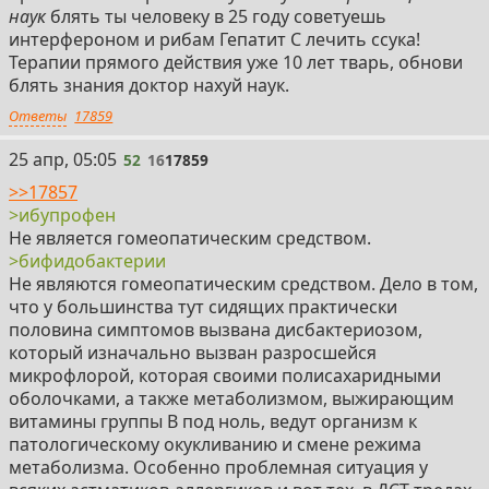
наук
блять ты человеку в 25 году советуешь
интерфероном и рибам Гепатит С лечить ссука!
Терапии прямого действия уже 10 лет тварь, обнови
блять знания доктор нахуй наук.
Ответы
17859
52
25 апр, 05:05
52
16
17859
>>17857
>ибупрофен
Не является гомеопатическим средством.
>бифидобактерии
Не являются гомеопатическим средством. Дело в том,
что у большинства тут сидящих практически
половина симптомов вызвана дисбактериозом,
который изначально вызван разросшейся
микрофлорой, которая своими полисахаридными
оболочками, а также метаболизмом, выжирающим
витамины группы В под ноль, ведут организм к
патологическому окукливанию и смене режима
метаболизма. Особенно проблемная ситуация у