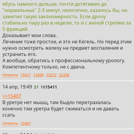
ебусь намного дольше, почти дотягиваю до
"нормальных" 2-3 минут, нелогично, казалось бы, но
заметил такую закономерность. Если дрочу
стабильно пару раз в неделю, то и с женой стреляю за
5 фрикций.
Доказывает мои слова.
Лечение тоже простое, и это не Кегель. Но перед этим
нужно осмотреть железу на предмет воспаления и
устранить его.
А вообще, обратись к профессиональному урологу.
Компетентному только, не с двача.
Ответы
15411
15494
15572
32358
21
14 апр, 19:49
21
16
15411
>>15407
В уретре нет мышц, там быдло перетрахалась
конечно там уретра будет сжиматься и не давать
ссать
Ответы
15491