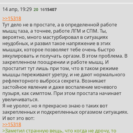
как с 1940-х годов произошёл переход от
20
14 апр, 19:29
20
16
15407
использования простых экстрактов желез к
высокоточным синтезированным формам
>>15318
тестостерона, антиандрогенам и современным
Тут дело не в простате, а в определенной работе
биотехнологическим препаратам. Развитие терапии
мышц таза, а точнее, работе ЛГМ и СПМ. Ты,
охватывало как лечение онкологических заболеваний
вероятно, много мастурбировал в ситуациях
предстательной железы, так и терапию БПЖ и
неудобных, и развил такое напряжение в этих
возрастного андрогенодефицита. При этом для
мышцах, которое позволяет тебе очень быстро
лечения простатита основное внимание уделялось
эякулировать и получать оргазм. В этом проблема. В
комбинированным подходам, где гормональная
закрепленном поощрении и работе мышц. И
коррекция становилась дополнением к
простатит тут лишь при том, что в таком режиме
противоинфекционной и противовоспалительной
мышцы переживают уретру, и не дают нормального
терапии. Такой эволюционный процесс позволил
рефлекторного выброса секрета. Возникает
значительно улучшить безопасность и
застойное явление и даже воспаление мочевого
эффективность препаратов, а также обеспечить
пузыря, как симптом. При этом простата начинает
индивидуальный подход к лечению пациентов.
увеличиваться.
Я не уролог, но я прекрасно знаю о таких вот
закрепленных и подкрепленных оргазмом ситуациях.
И вот это вот:
>>15318
>Заметил странную вещь, что когда не дрочу, то