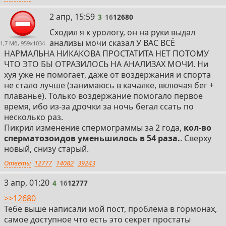
метастатического рака, что стало первым
3
2 апр, 15:59
3
16
12680
конкретным доказательством эффективности
гормонального вмешательства.
Сходил я к урологу, он на руки выдал
– Параллельно с этим начались первые попытки
анализы мочи сказал У ВАС ВСЁ
1,7 Мб, 959x1034
заместительной терапии тестостероном, однако на
НАРМАЛЬНА НИКАКОВА ПРОСТАТИТА НЕТ ПОТОМУ
начальном этапе препараты представляли собой
ЧТО ЭТО БЫ ОТРАЗИЛОСЬ НА АНАЛИЗАХ МОЧИ. Ни
грубые формы – высушенные железы или их
хуя уже не помогает, даже от воздержания и спорта
экстракты, зачастую с неопределённым
не стало лучше (занимаюсь в качалке, включая бег +
тонизирующим эффектом.
плаванье). Только воздержание помогало первое
время, ибо из-за дрочки за ночь бегал ссать по
1950–1960-е годы
несколько раз.
• Синтетический тестостерон и его эфиры:
Пикрил изменение спермограммы за 2 года,
кол-во
– Созданы химически модифицированные формы
сперматозоидов уменьшилось в 54 раза.
. Сверху
тестостерона для пролонгированного действия и
новый, снизу старый.
улучшенной биодоступности.
Ответы
12777
14082
39243
– Примеры:
— Тестостерона пропионат (1940-е) –
4
3 апр, 01:20
4
16
12777
короткодействующий инъекционный препарат.
>>12680
— Тестостерона энантат (1950-е) – форма с
Тебе выше написали мой пост, проблема в гормонах,
длительным действием (до 2–4 недель).
самое доступное что есть это секрет простаты
— Тестостерона ципионат (1951 г.) – ещё один