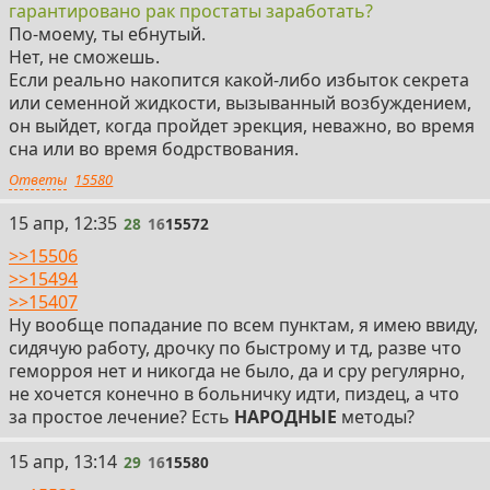
гарантировано рак простаты заработать?
По-моему, ты ебнутый.
Нет, не сможешь.
Если реально накопится какой-либо избыток секрета
или семенной жидкости, вызыванный возбуждением,
он выйдет, когда пройдет эрекция, неважно, во время
сна или во время бодрствования.
Ответы
15580
28
15 апр, 12:35
28
16
15572
>>15506
>>15494
>>15407
Ну вообще попадание по всем пунктам, я имею ввиду,
сидячую работу, дрочку по быстрому и тд, разве что
геморроя нет и никогда не было, да и сру регулярно,
не хочется конечно в больничку идти, пиздец, а что
за простое лечение? Есть
НАРОДНЫЕ
методы?
29
15 апр, 13:14
29
16
15580