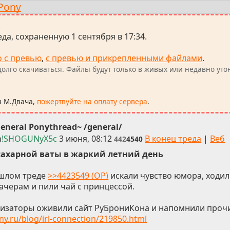
 Pony
.
да, сохраненную 1 сентября в 17:34.
о с превью
,
с превью и прикрепленными файлами
.
олго скачиваться. Файлы будут только в живых или недавно уто
в М.Двача,
пожертвуйте на оплату сервера
.
eneral Ponythread~ /general/
n
!SHOGUNyX5c
3 июня, 08:12
В конец треда
|
Веб
442
4540
сахарной ваты в жаркий летний день
шлом треде
>>4423549 (OP)
искали чувство юмора, ходили
ачерам и пили чай с принцессой.
изаторы оживили сайт РуБрониКона и напомнили прочи
ny.ru/blog/irl-connection/219850.html