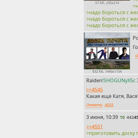
57 Кб, 235x214
>
>надо бороться с же
>надо бороться с же
>надо бороться с же
Р
Го
О
832 Кб, 1440x1154
Raiden
!SHOGUNyX5c
>>4545
Какая ещё Катя, Вася
Ответы
4555
10
3 июня, 10:39
10
442
4
>>4551
>приготовить доску 