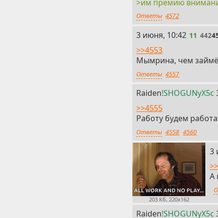
>им премию внимани
Ответы
4572
11
3 июня, 10:42
11
442
4
>>4553
Мымрина, чем займё
Ответы
4557
Raiden
!SHOGUNyX5c
>>4555
Работу будем работа
Ответы
4558
4560
13
3 
>
А
О
203 Кб, 220x162
Raiden
!SHOGUNyX5c