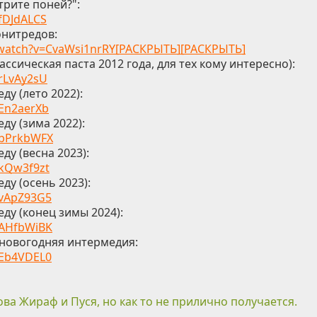
трите поней?":
/fDJdALCS
онитредов:
/watch?v=CvaWsi1nrRY[РАСКРЫТЬ][РАСКРЫТЬ]
ассическая паста 2012 года, для тех кому интересно):
/rLvAy2sU
ду (лето 2022):
/En2aerXb
ду (зима 2022):
/bPrkbWFX
ду (весна 2023):
/kQw3f9zt
ду (осень 2023):
/vApZ93G5
ду (конец зимы 2024):
/AHfbWiBK
дновогодняя интермедия:
/Eb4VDEL0
ва Жираф и Пуся, но как то не прилично получается.