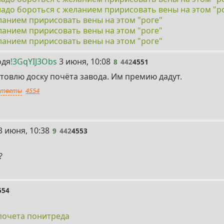
надо бороться с желанием пририсовать вены на этом "р
ланием пририсовать вены на этом "роге"
ланием пририсовать вены на этом "роге"
ланием пририсовать вены на этом "роге"
8
одя
!3GqYIJ3Obs
3 июня, 10:08
8
442
4551
товлю доску почёта завода. Им премию дадут.
тветы
4554
9
3 июня, 10:38
9
442
4553
?
554
почета понитреда