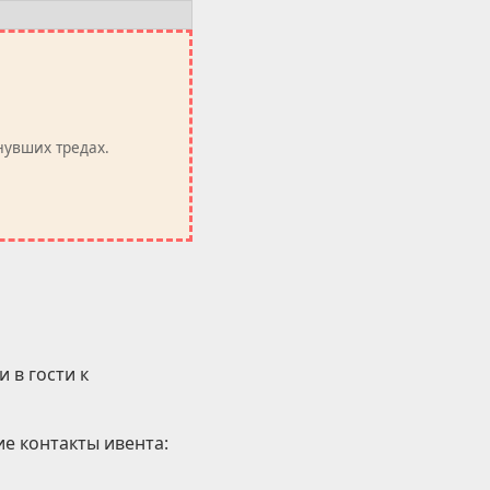
нувших тредах.
 в гости к
е контакты ивента: