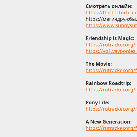
Смотреть онлайн:
https://thedoctorteam
https://магиядружбы
https://www.sunnysu
Friendship is Magic:
https://rutracker.or
https://yp1.yayponies
The Movie:
https://rutracker.org
Rainbow Roadtrip:
https://rutracker.org
Pony Life:
https://rutracker.org
A New Generation:
https://rutracker.org