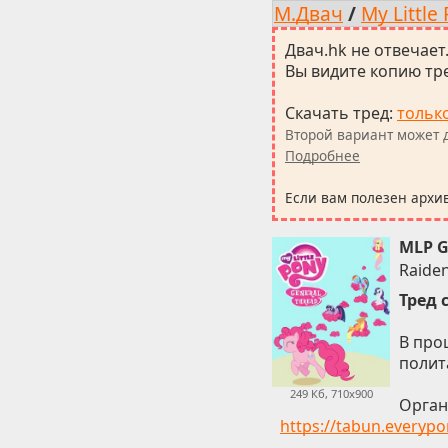
М.Двач
/
My Little
Двач.hk не отвечает
Вы видите копию тре
Скачать тред
:
тольк
Второй вариант может д
Подробнее
Если вам полезен архи
MLP G
Raide
Тред 
В про
полит
249 Кб, 710x900
Орган
https://tabun.everypo