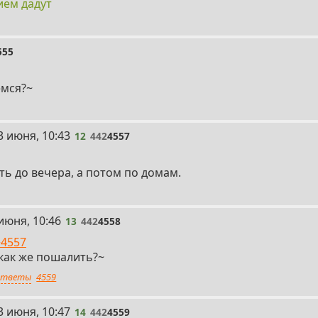
ем дадут
555
мся?~
12
3 июня, 10:43
12
442
4557
ть до вечера, а потом по домам.
июня, 10:46
13
442
4558
>4557
 как же пошалить?~
тветы
4559
14
3 июня, 10:47
14
442
4559