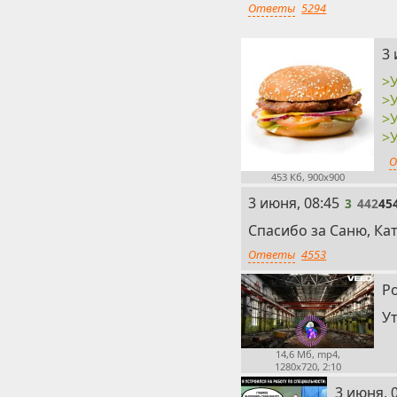
Ответы
5294
2
3 
>
>
>
>
О
453 Кб, 900x900
3
3 июня, 08:45
3
442
45
Спасибо за Саню, Кат
Ответы
4553
Р
Ут
14,6 Мб, mp4,
1280x720, 2:10
5
3 июня, 