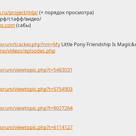
.ru/project/mlp/
(+ порядок просмотра)
.рф/стафф/видео/
bs.com
(сабы)
g/forum/tracker.php?nm=My
Little Pony Friendship Is Magic
.no/videos/episodes.php
/forum/viewtopic.php?t=5463031
/forum/viewtopic.php?t=5754903
/forum/viewtopic.php?t=6027264
/forum/viewtopic.php?t=6114127