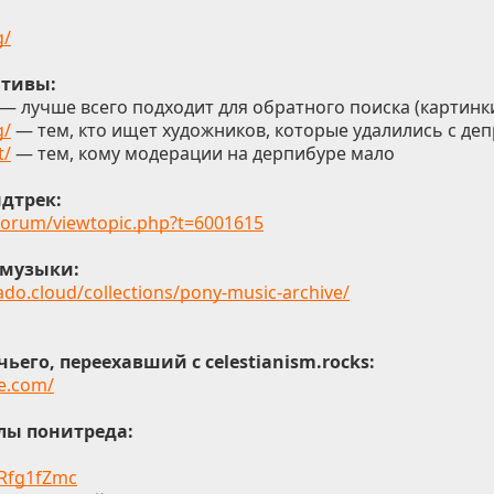
g/
ативы:
— лучше всего подходит для обратного поиска (картинки
g/
— тем, кто ищет художников, которые удалились с де
t/
— тем, кому модерации на дерпибуре мало
дтрек:
/forum/viewtopic.php?t=6001615
 музыки:
ado.cloud/collections/pony-music-archive/
ьего, переехавший с celestianism.rocks:
ve.com/
лы понитреда:
/Rfg1fZmc