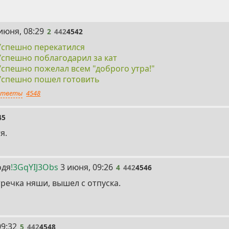
июня, 08:29
2
442
4542
Успешно перекатился
Успешно поблагодарил за кат
Успешно пожелал всем "доброго утра!"
Успешно пошел готовить
тветы
4548
45
я.
4
одя
!3GqYIJ3Obs
3 июня, 09:26
4
442
4546
речка няши, вышел с отпуска.
09:32
5
442
4548