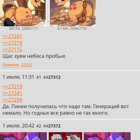
382 Кб, 2200x1711
4,1 Мб, 2304x1792
>>27241
>>27219
>>27115
Щас хуем небеса пробью
Ответы
27312
41
1 июля, 11:31
41
44
27312
>>27219
>>27241
>>27294
Да, Пинки получилась что надо там. Генераций вот
немало. Но годных все равно не так много.
42
1 июля, 20:42
42
44
27372