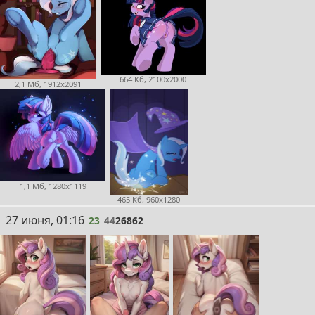
664 Кб, 2100x2000
2,1 Мб, 1912x2091
1,1 Мб, 1280x1119
465 Кб, 960x1280
23
27 июня, 01:16
23
44
26862