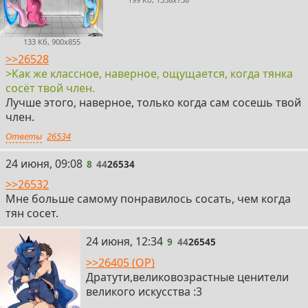
133 Кб, 900x855
>>26528
>Как же классное, наверное, ощущается, когда тянка
сосёт твой член.
Лучше этого, наверное, только когда сам сосешь твой
член.
Ответы
26534
8
24 июня, 09:08
8
44
26534
>>26532
Мне больше самому понравилось сосать, чем когда
тян сосет.
9
24 июня, 12:34
9
44
26545
>>26405 (OP)
Дратути,великовозрастные ценители
великого искусства :3