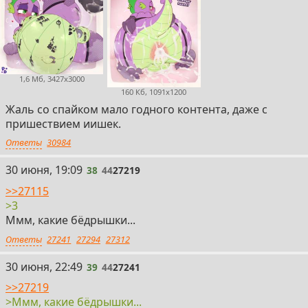
1,6 Мб, 3427x3000
160 Кб, 1091x1200
Жаль со спайком мало годного контента, даже с
пришествием иишек.
Ответы
30984
38
30 июня, 19:09
38
44
27219
>>27115
>3
Ммм, какие бёдрышки...
Ответы
27241
27294
27312
39
30 июня, 22:49
39
44
27241
>>27219
>Ммм, какие бёдрышки...