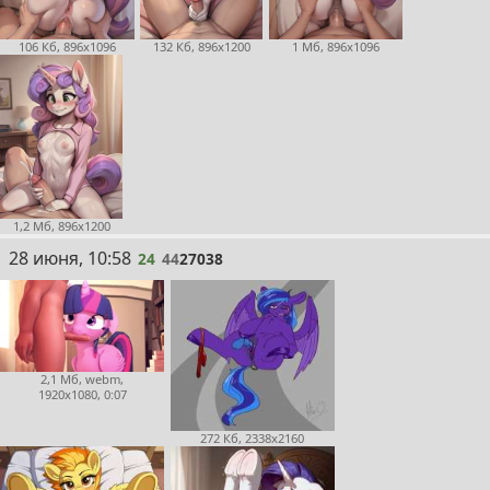
106 Кб, 896x1096
132 Кб, 896x1200
1 Мб, 896x1096
1,2 Мб, 896x1200
24
28 июня, 10:58
24
44
27038
2,1 Мб, webm,
1920x1080, 0:07
272 Кб, 2338x2160