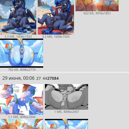
652 Кб, 3976x1851
3,3 Мб, 1608x1920
3,3 Мб, 1608x1920
792 Кб, 4096x2774
27
29 июня, 00:06
27
44
27084
1 Мб, 4096x2457
1,1 Мб, 4096x2944