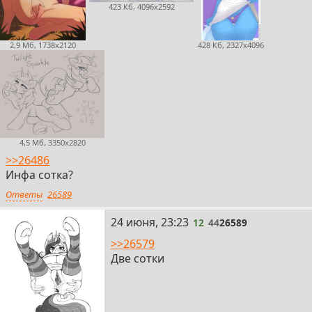
423 Кб, 4096x2592
2,9 Мб, 1738x2120
428 Кб, 2327x4096
4,5 Мб, 3350x2820
>>26486
Инфа сотка?
Ответы
26589
12
24 июня, 23:23
12
44
26589
>>26579
Две сотки