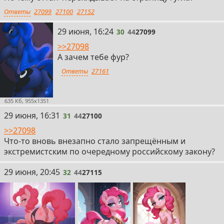
Ответы
27099
27100
27152
30
29 июня, 16:24
30
44
27099
>>27098
А зачем тебе фур?
Ответы
27161
635 Кб, 955x1351
31
29 июня, 16:31
31
44
27100
>>27098
Что-то вновь внезапно стало запрещённым и
экстремистским по очередному российскому закону?
32
29 июня, 20:45
32
44
27115