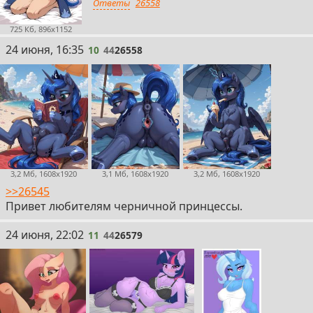
Ответы
26558
725 Кб, 896x1152
10
24 июня, 16:35
10
44
26558
3,2 Мб, 1608x1920
3,1 Мб, 1608x1920
3,2 Мб, 1608x1920
>>26545
Привет любителям черничной принцессы.
11
24 июня, 22:02
11
44
26579