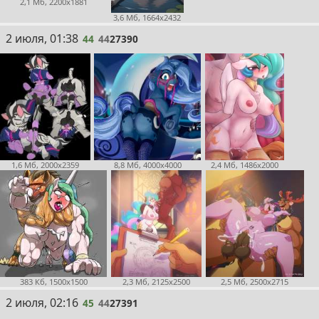
2,1 Мб, 2200x1881
3,6 Мб, 1664x2432
44
2 июля, 01:38
44
44
27390
1,6 Мб, 2000x2359
8,8 Мб, 4000x4000
2,4 Мб, 1486x2000
383 Кб, 1500x1500
2,3 Мб, 2125x2500
2,5 Мб, 2500x2715
45
2 июля, 02:16
45
44
27391