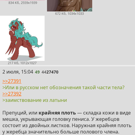
834 Кб, 2559x1939
672 Кб, 1034x1033
217 Кб, 1012x1027
49
2 июля, 15:04
49
44
27470
>>27391
>Или в русском нет обозначения такой части тела?
>>27392
>заимствование из латыни
Препуций, или
крайняя плоть
— складка кожи в виде
мешка, укрывающая головку пениса. У жеребцов
состоит из двойных листков. Наружная крайняя плоть
у жеребца значительно больше полового члена.