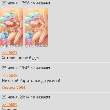
16
25 июня, 17:56
16
44
26663
3,7 Мб, 2036x3200
3,4 Мб, 2036x3200
>>26623
Хотели, но не будет
17
25 июня, 19:45
17
44
26689
>>26648
Никакой Рариточки до ужина!
Ответы
26693
18
25 июня, 20:14
18
44
26693
>>26689
Хорошо.