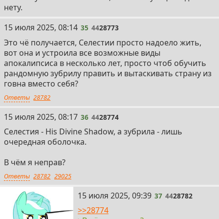
нету.
35
15 июля 2025, 08:14
35
44
28773
Это чё получается, Селестии просто надоело жить,
вот она и устроила все возможные виды
апокалипсиса в несколько лет, просто чтоб обучить
рандомную зубрилу править и вытаскивать страну из
говна вместо себя?
Ответы
28782
36
15 июля 2025, 08:17
36
44
28774
Селестия - His Divine Shadow, а зубрила - лишь
очередная оболочка.
В чём я неправ?
Ответы
28782
29025
37
15 июля 2025, 09:39
37
44
28782
>>28774