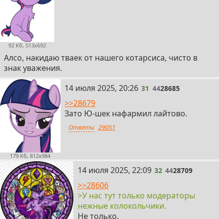
92 Кб, 513x692
Алсо, накидаю тваек от нашего котарсиса, чисто в
знак уважения.
31
14 июля 2025, 20:26
31
44
28685
>>28679
Зато Ю-шек нафармил лайтово.
Ответы
29051
179 Кб, 812x984
32
14 июля 2025, 22:09
32
44
28709
>>28606
>У нас тут только модераторы
нежные колокольчики.
Не только.