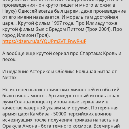
произведения - он круто пишет и много вложил в
Науку) Одиссей всегда был царем, даже произведение
от его имени называется. И мораль там достойная
царя... Крутой фильм 1997 года. Про Иллиаду тоже
крутой фильм был с Брэдом Питтом (Троя 2004). Про
город Иллион (Троя).
https://dzen.ru/a/YQUPmZvT_FnwR-uF
А вообще еще крутой сериал про Спартака: Кровь и
песок.
И недавние Астерикс и Обеликс Большая Битва от
Netflix.
Но интересных исторических личностей и событий
было очень много - Архимед который использовал
лучи Солнца концентрированные зеркалами в
качестве лазерной указки или оружия, Потерянная
армия царя Камбиза - 50000 персийских воинов
исчезнувших после получения приказа напасть на
Оракула Амона - бога темного космоса. Всемирный