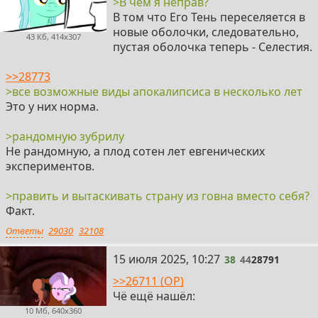
>В чём я неправ?
В том что Его Тень переселяется в
новые оболочки, следовательно,
43 Кб, 414x307
пустая оболочка теперь - Селестия.
>>28773
>все возможные виды апокалипсиса в несколько лет
Это у них норма.
>рандомную зубрилу
Не рандомную, а плод сотен лет евгенических
экспериментов.
>править и вытаскивать страну из говна вместо себя?
Факт.
Ответы
29030
32108
38
15 июля 2025, 10:27
38
44
28791
>>26711 (OP)
Чё ещё нашёл:
10 Мб, 640x360