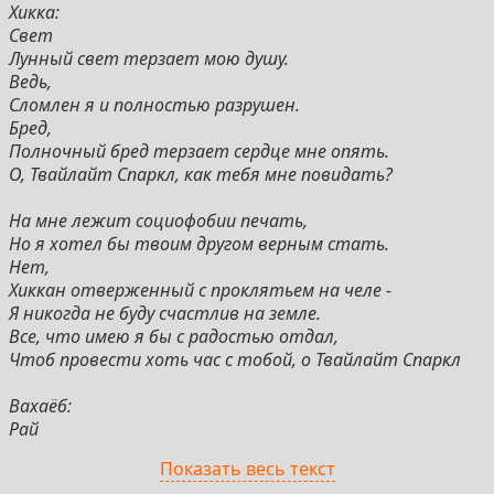
Хикка:
Свет
Лунный свет терзает мою душу.
Ведь,
Сломлен я и полностью разрушен.
Бред,
Полночный бред терзает сердце мне опять.
О, Твайлайт Спаркл, как тебя мне повидать?
На мне лежит социофобии печать,
Но я хотел бы твоим другом верным стать.
Нет,
Хиккан отверженный с проклятьем на челе -
Я никогда не буду счастлив на земле.
Все, что имею я бы с радостью отдал,
Чтоб провести хоть час с тобой, о Твайлайт Спаркл
Вахаёб:
Рай
Обещает рай с тобою дружба.
Показать весь текст
Дай,