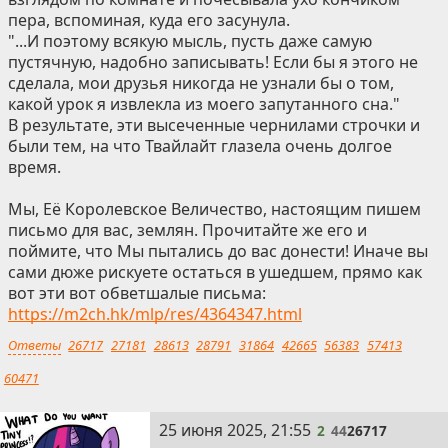
пера, вспоминая, куда его засунула.
"...И поэтому всякую мысль, пусть даже самую
пустячную, надобно записывать! Если бы я этого не
сделала, мои друзья никогда не узнали бы о том,
какой урок я извлекла из моего запутанного сна."
В результате, эти высеченные чернилами строчки и
были тем, на что Твайлайт глазела очень долгое
время.
Мы, Её Королевское Величество, настоящим пишем
письмо для вас, землян. Прочитайте же его и
поймите, что Мы пытались до вас донести! Иначе вы
сами дюже рискуете остаться в ушедшем, прямо как
вот эти вот обветшалые письма:
https://m2ch.hk/mlp/res/4364347.html
Ответы
26717
27181
28613
28791
31864
42665
56383
57413
60471
2
25 июня 2025, 21:55
2
44
26717