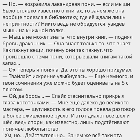
— Но, — возразила лавандовая пони, — если мыши
было столько известно о книгах, то зачем же она
вообще полезла в библиотеку, где её ждали лишь
неприятности? Никто ведь не обрадуется, увидев
мышь на книжной полке.
— Мышь не может знать, что внутри книг, — поднял
бровь дракончик. — Она знает только то, что знает.
Как пахнут вещи, почему они так пахнут, что
произошло с теми пони, которые дали книгам такой
запах...
— Ох, теперь я поняла. Да, это ты хорошо придумал,
— Твайлайт искренне улыбнулась. — Ещё немного, и
твои сочинения уже можно будет оценивать на 5 с
плюсом.
— Ой, да брось... — Спайк стеснительно прикрыл
глаза коготочками. — Мне ещё далеко до великого
мастера, — шутливость в его голосе повела разговор
в более оживлённое русло. И этот диалог всё шёл и
шёл, ведь споры, как известно, лишь подстёгивают
понячье любопытство.
"Хм, но... Действительно... Зачем же всё-таки эта