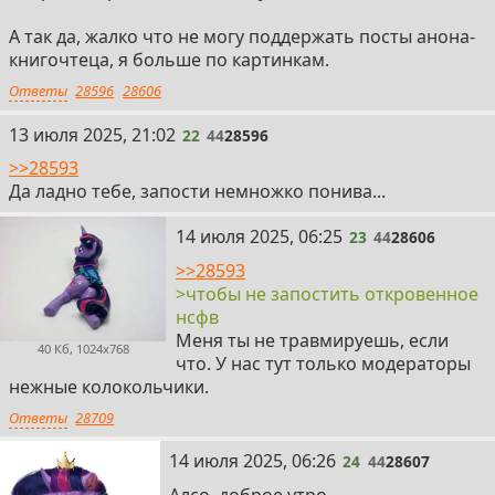
А так да, жалко что не могу поддержать посты анона-
книгочтеца, я больше по картинкам.
Ответы
28596
28606
22
13 июля 2025, 21:02
22
44
28596
>>28593
Да ладно тебе, запости немножко понива...
23
14 июля 2025, 06:25
23
44
28606
>>28593
>чтобы не запостить откровенное
нсфв
Меня ты не травмируешь, если
40 Кб, 1024x768
что. У нас тут только модераторы
нежные колокольчики.
Ответы
28709
24
14 июля 2025, 06:26
24
44
28607