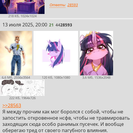
Ответы
28593
218 Кб, 1024x1024
21
13 июля 2025, 20:00
21
44
28593
6,6 Мб, 2556x3564
120 Кб, 1080x1080
3,6 Мб, 1536x2048
222 Кб, 1964x726
>>28563
Я между прочим как мог боролся с собой, чтобы не
запостить откровенное нсфв, чтобы не травмировать
заходящих сюда особо ранимых пусечек. И вообще
оберегаю тред от своего пагубного влияния.