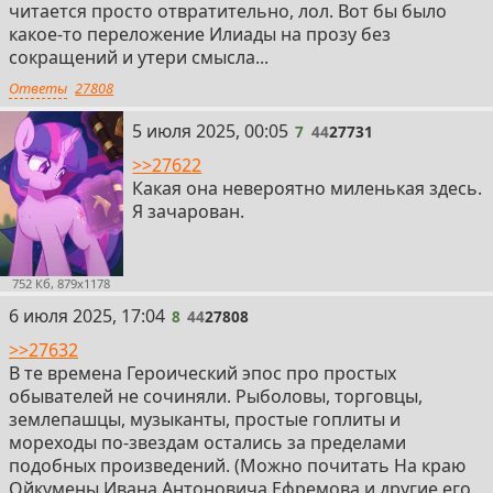
читается просто отвратительно, лол. Вот бы было
какое-то переложение Илиады на прозу без
сокращений и утери смысла...
Ответы
27808
7
5 июля 2025, 00:05
7
44
27731
>>27622
Какая она невероятно миленькая здесь.
Я зачарован.
752 Кб, 879x1178
8
6 июля 2025, 17:04
8
44
27808
>>27632
В те времена Героический эпос про простых
обывателей не сочиняли. Рыболовы, торговцы,
землепашцы, музыканты, простые гоплиты и
мореходы по-звездам остались за пределами
подобных произведений. (Можно почитать На краю
Ойкумены Ивана Антоновича Ефремова и другие его