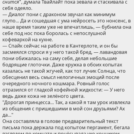
снится
", думала Твайлайт пока зевала и стаскивала с
себя одеяло.
— Диалог пони с драконом звучал как минимум
глупо... Да и сошедшая с ума нейросеть это нонсенс, в
наше время таким уже не впечатлишь, — бубнила она
себе под нос пока боролась с непослушной
кофеваркой на кухне.
— Спайк сейчас на работе в Кантерлоте, и он бы
засмеялся спроси я у него такой бред, — лавандовая
пони обижалась на саму себя, делая небольшие
бодрящие глоточки. Даже кружка в обоих копытах
казалась не такой жгучей, как тот лучик Солнца, что
обесценил весь смысл нелогичных эмоций после
очередного ночного кошмара. Ровный голос
отразился от гладкой кофейной жидкости: — У него
ведь даже кожа не зелёного цвета.
"Дорогая принцесса... Так, а какой я там урок извлекла
из общения с пришедшими в мой сон друзьями? Ах
да..."
Она составляла в голове предварительный текст
письма пока держала под копытом пергамент, бегала
взглядом по комнате и почёсывала ухо кончиком