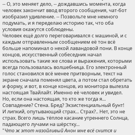
-- О, это меняет дело, -- дождавшись момента, когда
человек закончит ввод второго сообщения, чат-бот
изобразил удивление. -- Позвольте мне немного
подумать, и я переделаю историю так, что оба
условия окажутся соблюдены.
Человек ещё долго переговаривался с машиной, и с
каждым отправленным сообщением её тон всё
больше напоминал о некой лавандовой пони. В конце
концов, искусственный собеседник начал
использовать такие же слова и выражения, которыми
всегда пользовалась волшебница. Его электронный
голос становился всё менее притворным, текст на
экране сначала поменял цвета, а потом стал обретать
и форму, и вот, в конце концов, из монитора вылезла
настоящая Твайлайт. Именно её человек и увидел.
Но, если она настоящая, то кто же тогда я...
Совпадение? Стена. Бред? Экзистенциальный бунт!
И липкий, опутывающий страх... Страх?.. Нет, это не
страх. Всего лишь тёплое касание утреннего Солнца,
падающего лучами на шёрстку...
"
Что ж этот назойливый Анон мне всё снится и