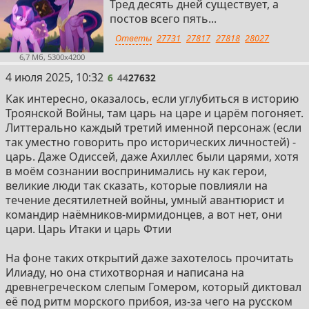
Тред десять дней существует, а
постов всего пять...
Ответы
27731
27817
27818
28027
6,7 Мб, 5300x4200
6
4 июля 2025, 10:32
6
44
27632
Как интересно, оказалось, если углубиться в историю
Троянской Войны, там царь на царе и царём погоняет.
Литтерально каждый третий именной персонаж (если
так уместно говорить про исторических личностей) -
царь. Даже Одиссей, даже Ахиллес были царями, хотя
в моём сознании воспринимались ну как герои,
великие люди так сказать, которые повлияли на
течение десятилетней войны, умный авантюрист и
командир наёмников-мирмидонцев, а вот нет, они
цари. Царь Итаки и царь Фтии
На фоне таких открытий даже захотелось прочитать
Илиаду, но она стихотворная и написана на
древнегреческом слепым Гомером, который диктовал
её под ритм морского прибоя, из-за чего на русском