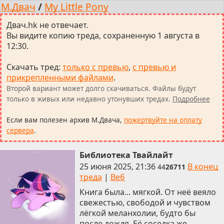
М.Двач
/
My Little Pony
Двач.hk не отвечает.
Вы видите копию треда, сохраненную 1 августа в
12:30.
Скачать тред
:
только с превью
,
с превью и
прикрепленными файлами
.
Второй вариант может долго скачиваться. Файлы будут
только в живых или недавно утонувших тредах.
Подробнее
Если вам полезен архив М.Двача,
пожертвуйте на оплату
сервера
.
Библиотека Твайлайт
25 июня 2025, 21:36
В конец
44
26711
треда
|
Веб
Книга была... мягкой. От неё веяло
свежестью, свободой и чувством
лёгкой меланхолии, будто бы
после дождя. Её соседка же,