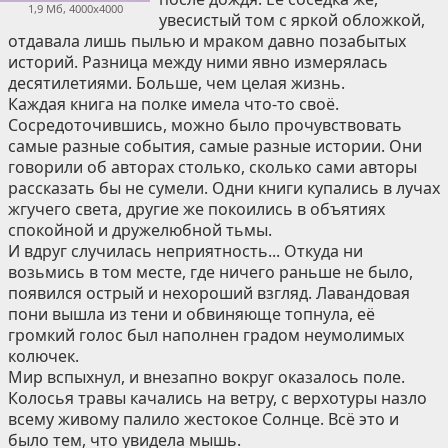
1,9 Мб, 4000x4000
увесистый том с яркой обложкой,
отдавала лишь пылью и мраком давно позабытых
историй. Разница между ними явно измерялась
десятилетиями. Больше, чем целая жизнь.
Каждая книга на полке имела что-то своё.
Сосредоточившись, можно было прочувствовать
самые разные события, самые разные истории. Они
говорили об авторах столько, сколько сами авторы
рассказать бы не сумели. Одни книги купались в лучах
жгучего света, другие же покоились в объятиях
спокойной и дружелюбной тьмы.
И вдруг случилась неприятность... Откуда ни
возьмись в том месте, где ничего раньше не было,
появился острый и нехороший взгляд. Лавандовая
пони вышла из тени и обвиняюще топнула, её
громкий голос был наполнен градом неумолимых
колючек.
Мир вспыхнул, и внезапно вокруг оказалось поле.
Колосья травы качались на ветру, с верхотуры назло
всему живому палило жестокое Солнце. Всё это и
было тем, что увидела мышь.