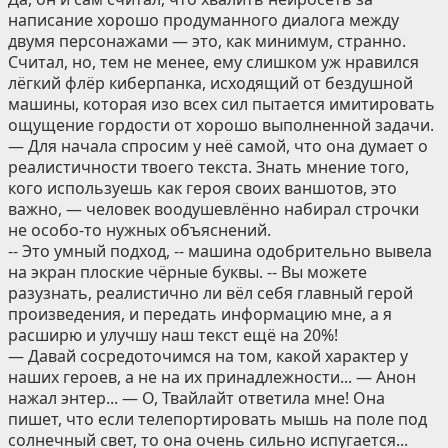
написание хорошо продуманного диалога между
двумя персонажами — это, как минимум, странно.
Считал, но, тем не менее, ему слишком уж нравился
лёгкий флёр киберпанка, исходящий от бездушной
машины, которая изо всех сил пытается имитировать
ощущение гордости от хорошо выполненной задачи.
— Для начала спросим у неё самой, что она думает о
реалистичности твоего текста. Знать мнение того,
кого используешь как героя своих ваншотов, это
важно, — человек воодушевлённо набирал строчки
не особо-то нужных объяснений.
-- Это умный подход, -- машина одобрительно вывела
на экран плоские чёрные буквы. -- Вы можете
разузнать, реалистично ли вёл себя главный герой
произведения, и передать информацию мне, а я
расширю и улучшу наш текст ещё на 20%!
— Давай сосредоточимся на том, какой характер у
наших героев, а не на их принадлежности... — Анон
нажал энтер... — О, Твайлайт ответила мне! Она
пишет, что если телепортировать мышь на поле под
солнечный свет, то она очень сильно испугается...