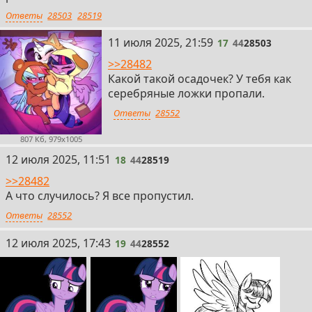
Ответы
28503
28519
17
11 июля 2025, 21:59
17
44
28503
>>28482
Какой такой осадочек? У тебя как
серебряные ложки пропали.
Ответы
28552
807 Кб, 979x1005
18
12 июля 2025, 11:51
18
44
28519
>>28482
А что случилось? Я все пропустил.
Ответы
28552
19
12 июля 2025, 17:43
19
44
28552