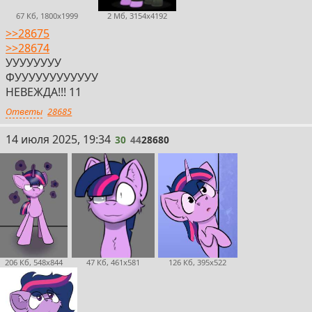
67 Кб, 1800x1999
2 Мб, 3154x4192
>>28675
>>28674
УУУУУУУУ
ФУУУУУУУУУУУУ
НЕВЕЖДА!!! 11
Ответы
28685
30
14 июля 2025, 19:34
30
44
28680
206 Кб, 548x844
47 Кб, 461x581
126 Кб, 395x522