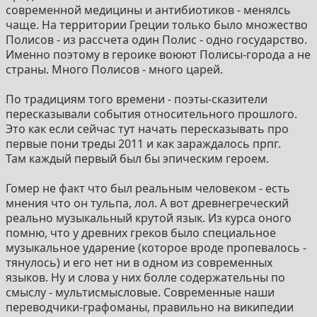
современной медицины и антибиотиков - менялсь
чаще. На территории Греции только было множество
Полисов - из рассчета один Полис - одно государство.
Именно поэтому в героике воюют Полисы-города а не
страны. Много Полисов - много царей.
По традициям того времени - поэты-сказители
пересказывали события относительного прошлого.
Это как если сейчас тут начать пересказывать про
первые пони треды 2011 и как зараждалось прпг.
Там каждый первый был бы эпическим героем.
Гомер не факт что был реальным человеком - есть
мнения что он тульпа, лол. А вот древнегреческий
реально музыкальный крутой язык. Из курса оного
помню, что у древних греков было специальное
музыкальное ударение (которое вроде пропевалось -
тянулось) и его нет ни в одном из современных
языков. Ну и слова у них болле содержательны по
смыслу - мультисмысловые. Современные наши
переводчики-графоманы, правильно на википедии