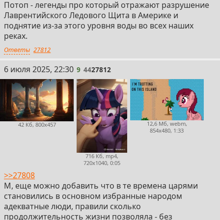
Потоп - легенды про который отражают разрушение
Лаврентийского Ледового Щита в Америке и
поднятие из-за этого уровня воды во всех наших
реках.
Ответы
27812
9
6 июля 2025, 22:30
9
44
27812
12,6 Мб, webm,
42 Кб, 800x457
854x480, 1:33
716 Кб, mp4,
720x1040, 0:05
>>27808
М, еще можно добавить что в те времена царями
становились в основном избранные народом
адекватные люди, правили сколько
продолжительность жизни позволяла - без