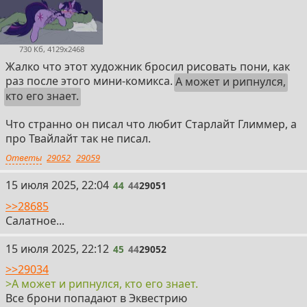
730 Кб, 4129x2468
Жалко что этот художник бросил рисовать пони, как
раз после этого мини-комикса.
А может и рипнулся,
кто его знает.
Что странно он писал что любит Старлайт Глиммер, а
про Твайлайт так не писал.
Ответы
29052
29059
44
15 июля 2025, 22:04
44
44
29051
>>28685
Салатное...
45
15 июля 2025, 22:12
45
44
29052
>>29034
>А может и рипнулся, кто его знает.
Все брони попадают в Эквестрию