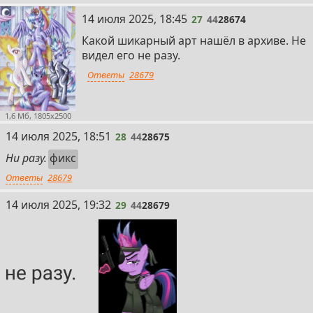
27
14 июля 2025, 18:45
27
44
28674
Какой шикарный арт нашёл в архиве. Не
видел его не разу.
Ответы
28679
1,6 Мб, 1805x2500
28
14 июля 2025, 18:51
28
44
28675
Ни разу.
фикс
Ответы
28679
29
14 июля 2025, 19:32
29
44
28679