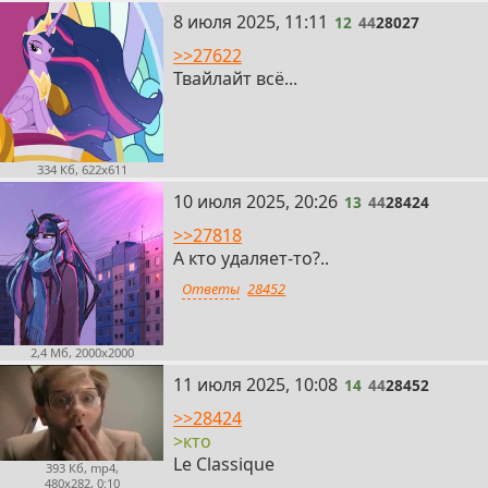
12
8 июля 2025, 11:11
12
44
28027
>>27622
Твайлайт всё...
334 Кб, 622x611
13
10 июля 2025, 20:26
13
44
28424
>>27818
А кто удаляет-то?..
Ответы
28452
2,4 Мб, 2000x2000
14
11 июля 2025, 10:08
14
44
28452
>>28424
>кто
Le Classique
393 Кб, mp4,
480x282, 0:10