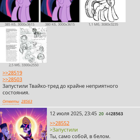
385 Кб, 3000x3615
380 Кб, 3000x3615
1,1 Мб, 3080x3235
2,5 Мб, 3300x2550
>>28519
>>28503
Запустили Твайко-тред до крайне неприятного
состояния.
Ответы
28563
20
12 июля 2025, 23:45
20
44
28563
>>28552
>Запустили
Ты, само собой, в белом.