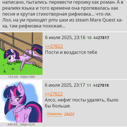
написано, пытались перевести героику как роман. А в
реалиях языка и того времени она пропевалась как
песня и крутая стихотворная рифмовка... что-ли.
Лол, на ум приходят pmv шки из steam Mare Quest ха-
ха, там рифмовка похожая...
10
6 июля 2025, 23:16
10
44
27817
>>27622
Пости и воздастся тебе
133 Кб, 1080x1080
11
6 июля 2025, 23:17
11
44
27818
>>27622
Алсо, нефиг посты удалять, было
бы больше.
Ответы
28424
640 Кб, 1668x1674