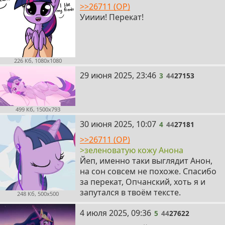
>>26711 (OP)
Уииии! Перекат!
226 Кб, 1080x1080
3
29 июня 2025, 23:46
3
44
27153
499 Кб, 1500x793
4
30 июня 2025, 10:07
4
44
27181
>>26711 (OP)
>зеленоватую кожу Анона
Йеп, именно таки выглядит Анон,
на сон совсем не похоже. Спасибо
за перекат, Опчанский, хоть я и
запутался в твоём тексте.
248 Кб, 500x500
5
4 июля 2025, 09:36
5
44
27622