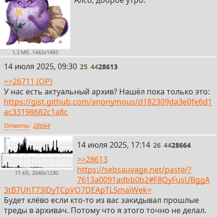
Алсо, доброе утро.
1,3 Мб, 1442x1493
25
14 июля 2025, 09:30
25
44
28613
>>26711 (OP)
У нас есть актуальный архив? Нашёл пока только это:
https://gist.github.com/anonymous/d182309da3e0fe6d1
ac33198682c1a8c
Ответы
28664
26
14 июля 2025, 17:14
26
44
28664
>>28613
https://sebsauvage.net/paste/?
71 Кб, 2640x1230
7613a0091adbb0b2#F8QyFusUBggA
3tB7UhT73lDyTCpVO7DEApTL5maiWek=
Будет клёво если кто-то из вас закидывал прошлые
треды в архивач. Потому что я этого точно не делал.