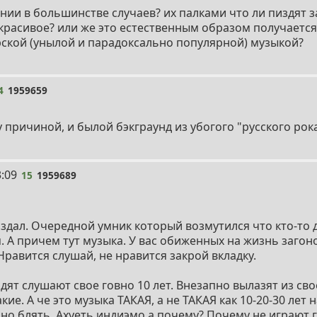
нии в большинстве случаев? их палками что ли пиздят 
 красивое? или же это естественным образом получается
ской (унылой и парадоксально популярной) музыкой?
4
1959659
 причиной, и былой бэкграунд из убогого "русского рока
3:09
15
1959689
оздал. Очередной умник который возмутился что кто-то д
. А причем тут музыка. У вас обиженных на жизнь загоно
Нравится слушай, не нравится закрой вкладку.
идят слушают свое говно 10 лет. Внезапно вылазят из с
кие. А че это музыка ТАКАЯ, а не ТАКАЯ как 10-20-30 лет 
но блять. Ахуеть индиэмо а почему? Почему не играют г