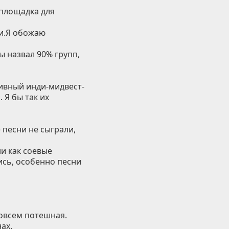
 площадка для
ии.Я обожаю
ы назвал 90% групп,
тивный инди-мидвест-
. Я бы так их
 песни не сыграли,
ни как соевые
ись, особенно песни
совсем потешная.
ах.