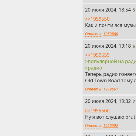
5
20 июля 2024, 18:54
5
>>1959550
Как и почти вся муз
Ответы
1959560
6
20 июля 2024, 19:18
6
>>1959559
>популярной на рад
>радио
Теперь радио гоняетс
Old Town Road тому
Ответы
1959561
7
20 июля 2024, 19:32
7
>>1959560
Ну я вот слушаю brut
Ответы
1959592