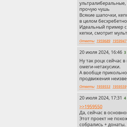
ультралиберальные,
прочую чушь
Всякие шапочки, ке
в целом бесхребетно
Идеальный пример со
кепки, смотрит муль
Ответы
1959689
1959947
3
20 июля 2024, 16:46
3
Ну так роцк сейчас в
омеги-нетакусики.
А вообще прикольно,
продвижения неизвест
Ответы
1959553
1959559
4
20 июля 2024, 17:31
4
>>1959550
Да, сейчас в основн
Этот проект не похож
собрались + донаты.