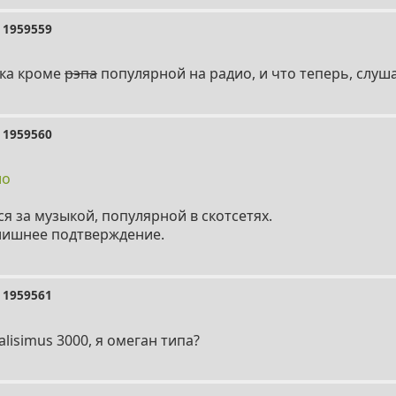
1959559
ыка кроме
рэпа
популярной на радио, и что теперь, слуш
1959560
ио
я за музыкой, популярной в скотсетях.
 лишнее подтверждение.
1959561
alisimus 3000, я омеган типа?