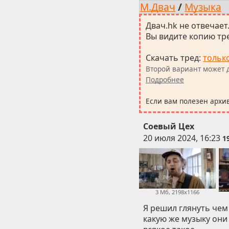
М.Двач
/
Музыка
Двач.hk не отвечает
Вы видите копию тре
Скачать тред
:
тольк
Второй вариант может д
Подробнее
Если вам полезен архи
Соевый Цех
20 июля 2024, 16:23
1
3 Мб, 2198x1166
Я решил глянуть чем
какую же музыку они