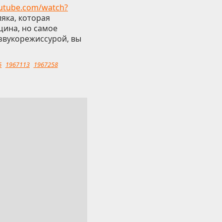
utube.com/watch?
яка, которая
щина, но самое
 звукорежиссурой, вы
6
1967113
1967258