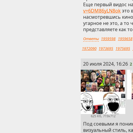
Еще первый видос н
v=6DM86yLN8ok
это 
насмотревшись кино 
угарное не это, а то
представляете как то
Ответы
1959598
1959658
1972090
1973695
1975695
2
20 июля 2024, 16:26
2
625 Кб, 719x712
Под соевыми я пони
визуальный стиль, к