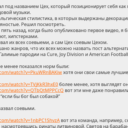
л под названием Цех, который позиционирует себя как
довой музыки.
льгическая стилистика, в которых выдержаны декорац
яностые. Решил посмотреть.
т пять назад, когда было опубликовано первое видео, я б
ют, хипстерками.
звал их всех соевыеми, а сам Цех соевым Цехом.
ано жанров, что их всех можно назвать пост альтерна
алимые пародии на Cure, Joy Division и American Football
ее менее показался норм были:
e.com/watch?v=PkuWRnBAKiw
хотя они свои самые лучшие
.com/watch?v=TVjKkR3hxE0
более менее, хотя выглядят о
e.com/watch?v=QTbQtMPPCcQ
вот эти мне даже понравил
“если бы бог был собакой”
назвал соевыми.
.com/watch?v=1nbPC1ShvzA
вот эта команда, например, 
, насмотревшись ринаты литвиновой, Светов на барабан