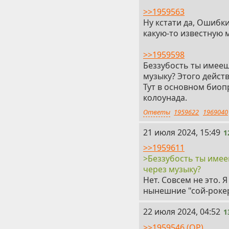
>>1959563
Ну кстати да, Ошибк
какую-то известную
>>1959598
Беззубость ты имееш
музыку? Этого действ
Тут в основном биоп
колоунада.
Ответы
1959622
1969040
12
21 июля 2024, 15:49
1
>>1959611
>Беззубость ты имее
через музыку?
Нет. Совсем не это.
нынешние "сой-рокер
13
22 июля 2024, 04:52
1
>>1959546 (OP)