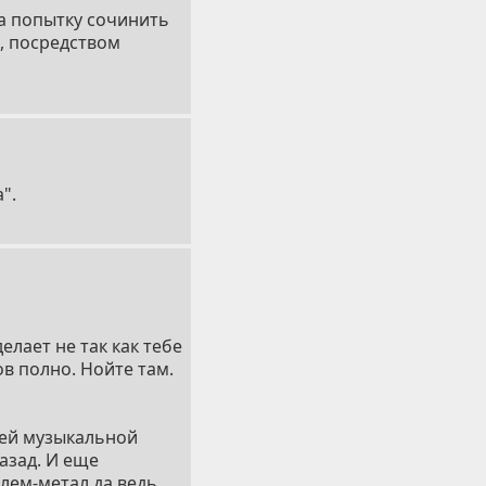
за попытку сочинить
, посредством
".
елает не так как тебе
в полно. Нойте там.
воей музыкальной
назад. И еще
лем-метал да ведь