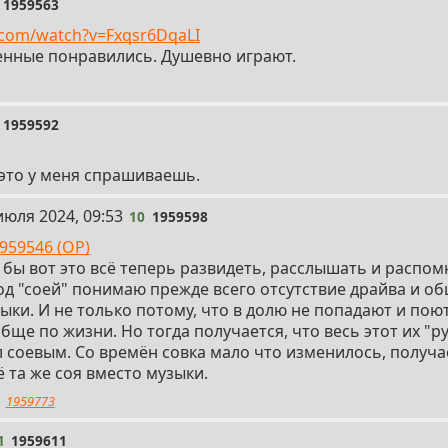
1959563
.com/watch?v=Fxqsr6DqaLI
енные понравились. Душевно играют.
1959592
 это у меня спрашиваешь.
июля 2024, 09:53
10
1959598
959546 (OP)
 бы вот это всё теперь развидеть, расслышать и распом
од "соей" понимаю прежде всего отсутствие драйва и о
ыки. И не только потому, что в долю не попадают и поют
бще по жизни. Но тогда получается, что весь этот их "р
 соевым. Со времён совка мало что изменилось, получа
ё та же соя вместо музыки.
1959773
1
1959611