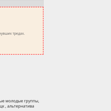
нувших тредах.
ные молодые группы,
цк , альтернатива