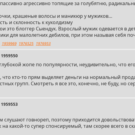
 пассивно агрессивно топящие за голубятню, радикаль
почки, крашеные волосы и маникюр у мужиков…
сть и склонность к куколдизму
и это блоггер Сыендук. Взрослый мужик одевается в де
тики для малолетних дебилов, при этом называя себя по
1959969
1976525
1976953
1959550
 глубокой жопе по популярности, неудивительно, что ег
 что кто-то прям выделяет деньги на нормальный прод
ных групп. Смотреть я все это, конечно, не буду, но с
1959553
ом слушают говнореп, поэтому приходится довольствова
 на какой-то супер спонсируемый, там скорее всего в с