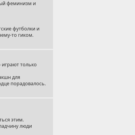
ный феминизм и
тские футболки и
чему-то гиком.
о играют только
акшн для
ердце порадовалось.
ться этим.
кладчину люди