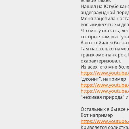
всякое такое.
Нашел на Ютубе кана
андеграундной пере
Меня зацепила носта
восьмидесятые и дев
Что могу сказать, ле
которые там выступа
А вот сейчас я бы на
Там настолько намеш
гранж-эмо-панк рок. Г
охарактеризовал.
Из всех, кто мне бол
https://www.youtub
“джоинт”, например
https://www.youtube
https://www.youtub
“неживая природа” и 
Остальных я бы все 
Вот например
https://www.youtube
Кривляется солистка