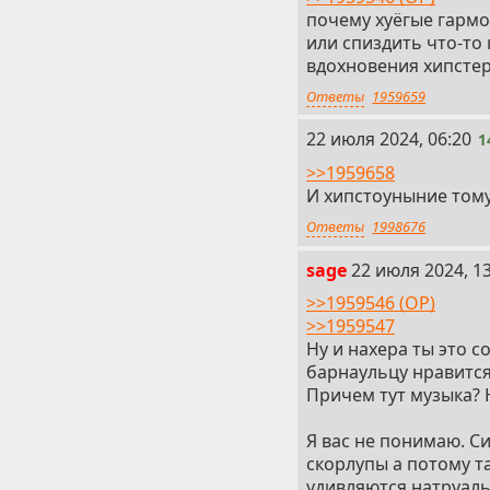
почему хуёгые гармо
или спиздить что-то
вдохновения хипстер
Ответы
1959659
14
22 июля 2024, 06:20
1
>>1959658
И хипстоуныние тому
Ответы
1998676
15
sage
22 июля 2024, 1
>>1959546 (OP)
>>1959547
Ну и нахера ты это с
барнаульцу нравится
Причем тут музыка? 
Я вас не понимаю. С
скорлупы а потому та
удивляются натруаль