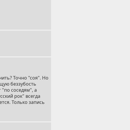
нить? Точно "соя". Но
бщую беззубость
 "по соседям", а
усский рок" всегда
ется. Только запись