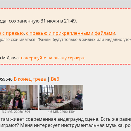
.
да, сохраненную 31 июля в 21:49.
о с превью
,
с превью и прикрепленными файлами
.
олго скачиваться. Файлы будут только в живых или недавно уто
в М.Двача,
пожертвуйте на оплату сервера
.
В конец треда
|
Веб
959546
3,7 Мб, 2296x1304
4,6 Мб, 2296x1304
 там живет современная андеграунд сцена. Есть же раз
 играют? Меня интересует инструментальная музыка, ро