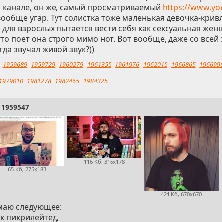
а канале, он же, самый просматриваемый
https://www.yo
вообще угар. Тут солистка тоже маленькая девочка-кривл
для взрослых пытается вести себя как сексуальная жен
 что поет она строго мимо нот. Вот вообще, даже со всей
гда звучал живой звук?))
1959689
1959729
1960279
1961355
1961976
1962015
1966865
196699
1979010
1981278
1982465
1984325
1959547
116 Кб, 316x178
65 Кб, 275x183
424 Кб, 670x670
маю следующее:
ак пикрилейтед,