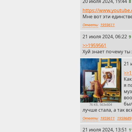
8
20 июля 2024, 19:44
8
https://www.youtube
Мне вот эти единств
Ответы
1959611
9
21 июля 2024, 06:22
9
>>1959561
Хуй знает почему ты
10
21 
>>1
Как
я п
муз
воо
был
76 Кб, 563x604
лучше стала, а так вс
Ответы
1959611
1959689
11
21 июля 2024, 13:51
1