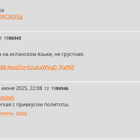
ка
UaWCXGfEg
1
19
86945
 на испанском языке, не грустная.
0V88-NooI?si=EzuKaWVqD_RlxfNY
 июня 2025, 22:08
12
19
86946
>86945
ёгкая с привкусом политоты.
тветы
86950