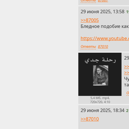
19
29 июня 2025, 13:58
1
>>87005
Бледное подобие как
https://www.youtube
Ответы
87010
20
29
>
>
Чу
та
О
5,4 Мб, mp4,
720x720, 4:10
21
29 июня 2025, 18:34
2
>>87010