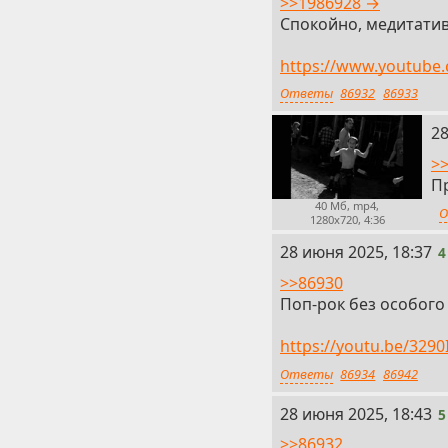
>>1986928 →
Спокойно, медитатив
https://www.youtube
Ответы
86932
86933
3
28
>
П
40 Мб, mp4,
О
1280x720, 4:36
4
28 июня 2025, 18:37
4
>>86930
Поп-рок без особого
https://youtu.be/32
Ответы
86934
86942
5
28 июня 2025, 18:43
5
>>86932