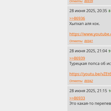
Ответы
86939
8
28 июня 2025, 20:35
8
>>86936
Хыпхап аля кок.
https://www.youtub
Ответы
86941
9
28 июня 2025, 21:04
9
>>86939
Турецкая попса об 
https://youtu.be/vZE
Ответы
86942
10
28 июня 2025, 21:15
1
>>86933
Это какая-то перепев