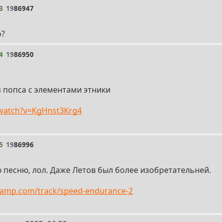
3
19
86947
о?
4
19
86950
 попса с элементами этники
/watch?v=KgHnst3Krg4
5
19
86996
 песню, лол. Даже Летов был более изобретательней.
dcamp.com/track/speed-endurance-2