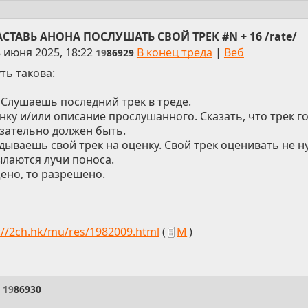
АСТАВЬ АНОНА ПОСЛУШАТЬ СВОЙ ТРЕК #N + 16 /rate/
 июня 2025, 18:22
В конец треда
|
Веб
19
86929
ть такова:
 Слушаешь последний трек в треде.
нку и/или описание прослушанного. Сказать, что трек го
зательно должен быть.
идываешь свой трек на оценку. Свой трек оценивать не н
лаются лучи поноса.
щено, то разрешено.
://2ch.hk/mu/res/1982009.html
(
М
)
19
86930