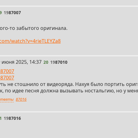
9
19
87007
ого-то забытого оригинала.
.com/watch?v=4rieTLEYZa8
 июня 2025, 14:37
20
19
87010
>87007
>87007
ть не стошнило от видеоряда. Нахуя было портить ориг
к, по идее песня должна вызывать ностальгию, но у мен
тветы
87016
1
19
87016