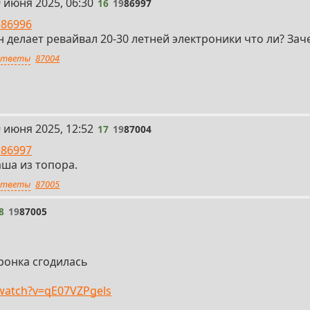
 июня 2025, 06:30
16
19
86997
>86996
 делает ревайвал 20-30 летней электроники что ли? Зач
тветы
87004
 июня 2025, 12:52
17
19
87004
>86997
аша из топора.
тветы
87005
8
19
87005
йронка сгодилась
/watch?v=qE07VZPgels