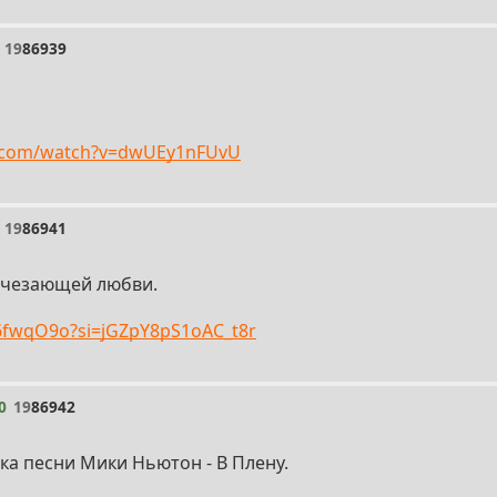
19
86939
e.com/watch?v=dwUEy1nFUvU
19
86941
исчезающей любви.
t6fwqO9o?si=jGZpY8pS1oAC_t8r
0
19
86942
ка песни Мики Ньютон - В Плену.