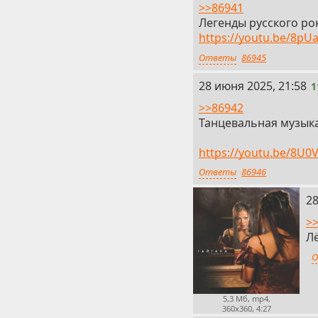
>>86941
Легенды русского ро
https://youtu.be/8p
Ответы
86945
11
28 июня 2025, 21:58
1
>>86942
Танцевальная музыка
https://youtu.be/8U
Ответы
86946
12
28
>
Л
О
5,3 Мб, mp4,
360x360, 4:27