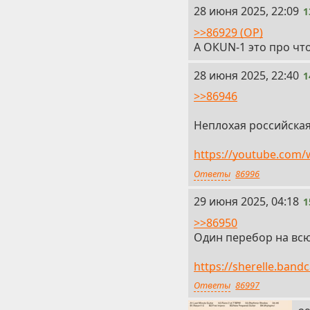
13
28 июня 2025, 22:09
1
>>86929 (OP)
А ОКUN-1 это про чт
14
28 июня 2025, 22:40
1
>>86946
Неплохая российская
https://youtube.com
Ответы
86996
15
29 июня 2025, 04:18
1
>>86950
Один перебор на всю
https://sherelle.ban
Ответы
86997