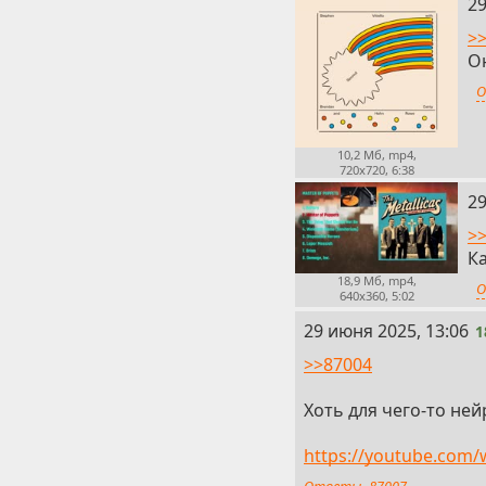
16
29
>
Он
О
10,2 Мб, mp4,
720x720, 6:38
17
29
>
К
18,9 Мб, mp4,
О
640x360, 5:02
18
29 июня 2025, 13:06
1
>>87004
Хоть для чего-то не
https://youtube.com
Ответы
87007