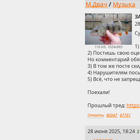
М.Двач
/
Музыка
З
28
Су
1)
116 Кб, 1024x683
2) Постишь свою оце
Но комментарий обя
3) В том же посте ск
4) Нарушителям посы
5) Всё, что не запре
Поехали!
Прошлый тред:
https
Ответы
86947
87761
2
28 июня 2025, 18:24
2