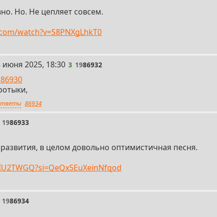
но. Но. Не цепляет совсем.
.com/watch?v=S8PNXgLhkT0
 июня 2025, 18:30
3
19
86932
>86930
ротыки,
тветы
86934
19
86933
 развития, в целом довольно оптимистичная песня.
90IU2TWGQ?si=QeQx5EuXeinNfqod
19
86934