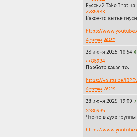
Русский Take That на
>>86933
Какое-то вытье гнусн
https://www.youtub
Ответы
86935
6
28 июня 2025, 18:54
6
>>86934
Поебота какая-то.
https://youtu.be/jB
Ответы
86936
7
28 июня 2025, 19:09
7
>>86935
Что-то в духе группы
https://www.youtube