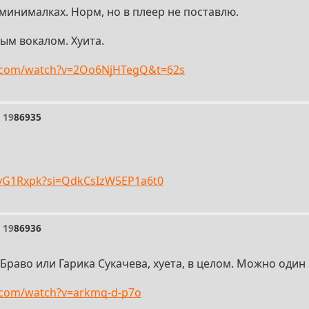
 минималках. Норм, но в плеер не поставлю.
ым вокалом. Хуита.
e.com/watch?v=2Oo6NjHTegQ&t=62s
19
86935
PBvG1Rxpk?si=QdkCsIzW5EP1a6t0
19
86936
 Браво или Гарика Сукачева, хуета, в целом. Можно один
.com/watch?v=arkmq-d-p7o