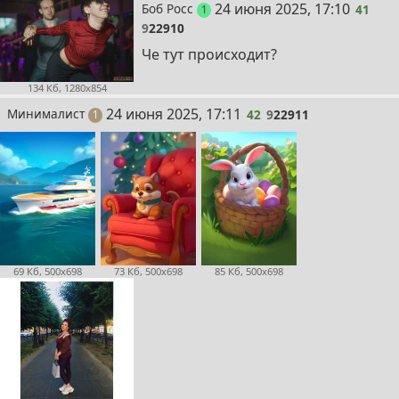
41
24 июня 2025, 17:10
Боб Росс
41
пост
1
9
22910
Че тут происходит?
134 Кб, 1280x854
42
24 июня 2025, 17:11
Минималист
42
9
22911
пост
1
69 Кб, 500x698
73 Кб, 500x698
85 Кб, 500x698