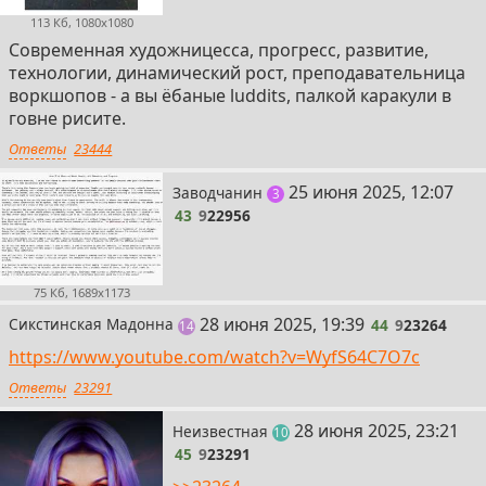
113 Кб, 1080x1080
Современная художницесса, прогресс, развитие,
технологии, динамический рост, преподавательница
воркшопов - а вы ёбаные luddits, палкой каракули в
говне рисите.
Ответы
23444
43
25 июня 2025, 12:07
Заводчанин
поста
3
43
9
22956
75 Кб, 1689x1173
44
28 июня 2025, 19:39
Сикстинская Мадонна
44
9
23264
постов
14
https://www.youtube.com/watch?v=WyfS64C7O7c
Ответы
23291
45
28 июня 2025, 23:21
Неизвестная
постов
10
45
9
23291