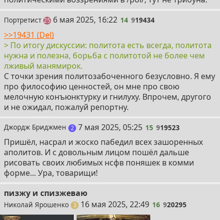
14
6 мая 2025, 16:22
Портретист
14
9
19434
постов
25
>>19431 (Del)
> По итогу дискуссии: политота есть всегда, политота
нужна и полезна, борьба с политотой не более чем
лживый манямирок.
С точки зрения политозабоченного безусловно. Я ему
про философию ценностей, он мне про свою
мелочную конъюнктурку и гнилуху. Впрочем, другого
и не ожидал, пожалуй репортну.
15
7 мая 2025, 05:25
Джордж Бриджмен
15
9
19523
поста
2
Пришёл, насрал и жоско пабедил всех зашоренных
аполитов. И с довольным лицом пошёл дальше
рисовать своих любимых нсфв поняшек в комми
форме... Ура, товарищи!
пизжу и спизжеваю
16
16 мая 2025, 22:49
Николай Ярошенко
16
9
20295
поста
3