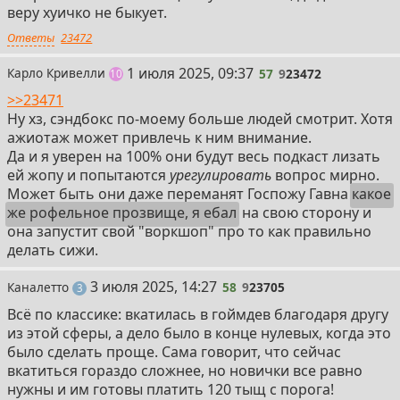
веру хуичко не быкует.
Ответы
23472
57
1 июля 2025, 09:37
Карло Кривелли
57
9
23472
постов
10
>>23471
Ну хз, сэндбокс по-моему больше людей смотрит. Хотя
ажиотаж может привлечь к ним внимание.
Да и я уверен на 100% они будут весь подкаст лизать
ей жопу и попытаются
урегулировать
вопрос мирно.
Может быть они даже переманят Госпожу Гавна
какое
же рофельное прозвище, я ебал
на свою сторону и
она запустит свой "воркшоп" про то как правильно
делать сижи.
58
3 июля 2025, 14:27
Каналетто
58
9
23705
поста
3
Всё по классике: вкатилась в гоймдев благодаря другу
из этой сферы, а дело было в конце нулевых, когда это
было сделать проще. Сама говорит, что сейчас
вкатиться гораздо сложнее, но новички все равно
нужны и им готовы платить 120 тыщ с порога!