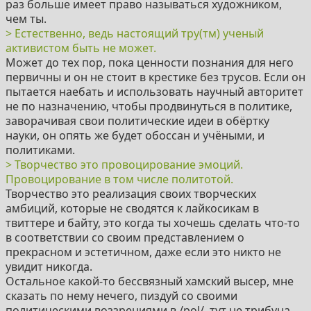
раз больше имеет право называться художником,
чем ты.
> Естественно, ведь настоящий тру(тм) ученый
активистом быть не может.
Может до тех пор, пока ценности познания для него
первичны и он не стоит в крестике без трусов. Если он
пытается наебать и использовать научный авторитет
не по назначению, чтобы продвинуться в политике,
заворачивая свои политические идеи в обёртку
науки, он опять же будет обоссан и учёными, и
политиками.
> Творчество это провоцирование эмоций.
Провоцирование в том числе политотой.
Творчество это реализация своих творческих
амбиций, которые не сводятся к лайкосикам в
твиттере и байту, это когда ты хочешь сделать что-то
в соответствии со своим представлением о
прекрасном и эстетичном, даже если это никто не
увидит никогда.
Остальное какой-то бессвязный хамский высер, мне
сказать по нему нечего, пиздуй со своими
политическими воззрениями в /pol/, тут не трибуна.