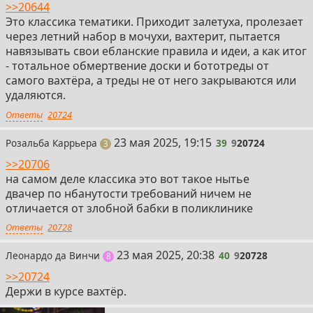
>>20644
Это классика тематики. Приходит залетуха, пролезает
через летний набор в мочухи, вахтерит, пытается
навязывать свои ебланские правила и идеи, а как итог
- тотальное обмертвение доски и бототреды от
самого вахтёра, а треды не от него закрываются или
удаляются.
Ответы
20724
39
23 мая 2025, 19:15
Розальба Каррьера
39
9
20724
поста
3
>>20706
на самом деле классика это вот такое нытье
двачер по нбанутости требований ничем не
отличается от злобной бабки в поликлинике
Ответы
20728
40
23 мая 2025, 20:38
Леонардо да Винчи
40
9
20728
постов
8
>>20724
Держи в курсе вахтёр.