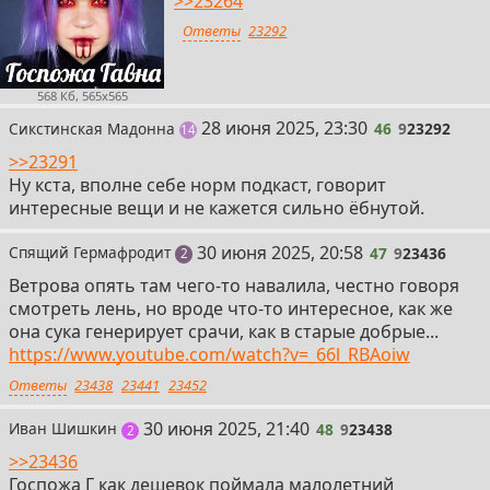
>>23264
Ответы
23292
568 Кб, 565x565
46
28 июня 2025, 23:30
Сикстинская Мадонна
46
9
23292
постов
14
>>23291
Ну кста, вполне себе норм подкаст, говорит
интересные вещи и не кажется сильно ёбнутой.
47
30 июня 2025, 20:58
Спящий Гермафродит
47
9
23436
поста
2
Ветрова опять там чего-то навалила, честно говоря
смотреть лень, но вроде что-то интересное, как же
она сука генерирует срачи, как в старые добрые...
https://www.youtube.com/watch?v=_66l_RBAoiw
Ответы
23438
23441
23452
48
30 июня 2025, 21:40
Иван Шишкин
48
9
23438
поста
2
>>23436
Госпожа Г как дешевок поймала малолетний