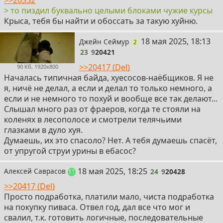
>>20332
> то пиздил буквально целыми блоками чужие курсы
Крыса, тебя бы найти и обоссать за такую хуйню.
23
18 мая 2025, 18:13
Джейн Сеймур
поста
2
23
9
20421
>>20417 (Del)
90 Кб, 1920x800
Началась типичная байда, хуесосов-наёбщиков. Я не
я, ничё не делал, а если и делал то только немного, а
если и не немного то похуй и вообще все так делают...
Слышал много раз от фраеров, когда те стояли на
коленях в лесополосе и смотрели телячьими
глазками в дуло хуя.
Думаешь, их это спасоло? Нет. А тебя думаешь спасёт,
от упругой струи урины в ебасос?
24
18 мая 2025, 18:25
Алексей Саврасов
24
9
20428
постов
11
>>20417 (Del)
Просто подработка, платили мало, чиста подработка
на покупку пиваса. Отвел год, дал все что мог и
свалил, т.к. готовить логичные, последовательные