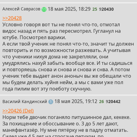
25
18 мая 2025, 18:29
Алексей Саврасов
25
9
20430
постов
11
>>20428
Условно говоря вот ты не понял что-то, отмотал
видос назад и пять раз пересмотрел. Гугланул на
ютубе. Посмотрел варики.
А если твой ученик не понял что-то, значит ты должен
повторить и по возможности разжевать. А учитывая
что ученики нихуя дома не закрепляли, они
умудрялись нахуй забыть вообще все. И ты садишься
и повторяешь снова и снова и снова и снва. А потом
ученик тебе выдает анон аноныч вы же обещали что
мы будем делать хуйня нейм, а мы с вами уже пол
года пилим вот эту поеботу скучную.
26
18 мая 2025, 19:12
Василий Кандинский
26
9
20442
пост
1
>>20426 (Del)
Норм тебе двочик поганяло питушинное дал, кекеке.
За похищение и обоссывание о. 3 до 5 лет дают,
маняфвнтазёр. Ну мне пятёрку не в падлу отматать.
Сидел уже 4.5 лет на строгаче петухом, по