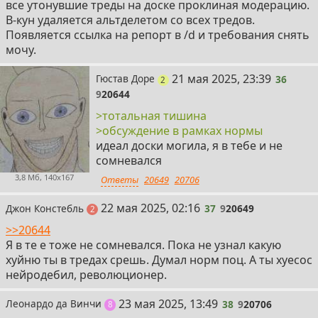
все утонувшие треды на доске проклиная модерацию.
В-кун удаляется альтделетом со всех тредов.
Появляется ссылка на репорт в /d и требования снять
мочу.
36
21 мая 2025, 23:39
Гюстав Доре
36
поста
2
9
20644
>тотальная тишина
>обсуждение в рамках нормы
идеал доски могила, я в тебе и не
сомневался
3,8 Мб, 140x167
Ответы
20649
20706
37
22 мая 2025, 02:16
Джон Констебль
37
9
20649
поста
2
>>20644
Я в те е тоже не сомневался. Пока не узнал какую
хуйню ты в тредах срешь. Думал норм поц. А ты хуесос
нейродебил, революционер.
38
23 мая 2025, 13:49
Леонардо да Винчи
38
9
20706
постов
8