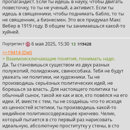
пропагандист. Если ты идешь в науку, чтобы двигать
повесточку, то ты не ученый, а активист. Если ты
идешь в священники, чтобы поднимать бабло, то ты
не священник, а бизнесмен. Это все придумал Макс
Вебер в 1919 году. В общем ты занимаешься какой-то
хуйней.
13
6 мая 2025, 15:30
Портретист
13
9
19428
постов
25
>>19414 (Del)
> Взаимоисключающие понятия, понимать надо.
Да. Ты становишься существом из двух разных
полужопий, полидожник, свинособака. Тебя не будут
уважать ни политики, ни художники. Ты не
производишь серьёзных политических идей, не
борешься за власть. Для настоящего политика ты
обычный сынок, такой же как и все, кто повёлся на его
идеи. И, вместе с тем, ты не создаёшь что-то исходя
из ценностей эстетики, ты производишь какой-то
медийное политикосодержащее хрючево. Челик,
который пытается в сто первый раз нарисовать
идеальную, абсолютную проститутку у стены, в сто