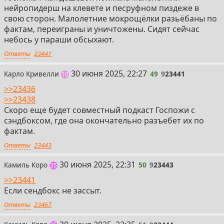
нейропидерш на клевете и песруфном пиздеже в
свою сторон. Малолетние мокрощёлки разьёбаны по
фактам, переиграны и уничтожены. Сидят сейчас
небось у параши обсыхают.
Ответы
23441
49
30 июня 2025, 22:27
Карло Кривелли
49
9
23441
постов
10
>>23436
>>23438
Скоро еще будет совместный подкаст Госпожи с
сэндбоксом, где она окончательно разъебет их по
фактам.
Ответы
23443
50
30 июня 2025, 22:31
Камиль Коро
50
9
23443
постов
35
>>23441
Если сендбокс не зассыт.
Ответы
23467
51