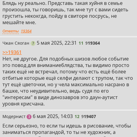
Блядь ну реально. Представь такая хуйня в семье
произошла, ты говоришь, так мне тут с вами сидеть
грустить некокгда, пойду в свиторе посрусь, не
мешайте мне.
Ответы
19364
11
5 мая 2025, 22:31
Чжан Сяоган
11
9
19364
постов
7
>>19361
Нет, не другое. Для подобных шизов любое событие
это повод для вниманиеблядства, ты видимо просто
таких ещё не встречал, потому что есть ещё более
отбитые которые ещё селфи делают с трупом, так что
тут ещё цветочки, но у чела максимально насрано в
башке, что неудивительно, ведь судя по его
"интересам" в виде динозавров это даун-аутист
уровня крисчана.
12
6 мая 2025, 14:03
Модернист
12
9
19407
поста
3
Если серьезно, то если ты идешь в рисование, чтобы
заниматься пропагандой, то ты не художник, а