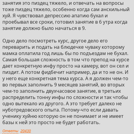
занятия это пиздец тяжело, и отвечать на вопросы
тоже пиздец тяжело, особенно когда сам анскильный
хуй. Я чувствовал депрессию апатию бухал и
проебывал все сроки, готовил занятие в 6 утра когда
занятие должно было начаться в 9.
Одно дело посмотреть курс, другое дело его
переварить и подать на блюдечке чуваку которому
мамка оплатила год лишь бы по подъездам не бухал.
Самая большая сложность в том что препод на курсе
дает конкретную инфу просто на камеру, вот он сел и
пиздит. А потом фидбечит например, да и то не он. И
у него еще конкретная тема курса. А я должен чем-то
во первых заполнить 9 месяцев занятий, во вторых
чем-то заполнить двухчасовое занятие, в третьих
распределить тонну инфы по сложности и так чтобы
одно вытекало из другого. А это требует далеко не
нуботредовского опыта. Потому-что если давать
ученику хуйню которую он не понимает и не имеет
базы к ней это просто не будет работать.
Ответы
20430