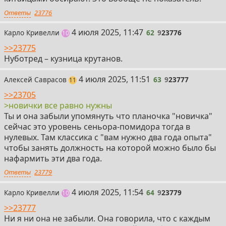
Ответы
23776
62
4 июля 2025, 11:47
Карло Кривелли
62
9
23776
постов
10
>>23775
Нуботред – кузница крутанов.
63
4 июля 2025, 11:51
Алексей Саврасов
63
9
23777
постов
11
>>23705
>новички все равно нужны
Ты и она забыли упомянуть что планочка "новичка"
сейчас это уровень сеньора-помидора тогда в
нулевых. Там классика с "вам нужно два года опыта"
чтобы занять должность на которой можно было бы
нафармить эти два года.
Ответы
23779
64
4 июля 2025, 11:54
Карло Кривелли
64
9
23779
постов
10
>>23777
Ни я ни она не забыли. Она говорила, что с каждым