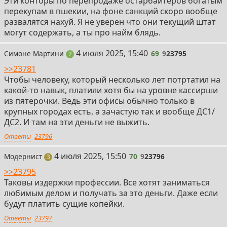
Эти конторы по перепродаже остарбайтеров богатым
перекупам в пшекии, на фоне санкций скоро вообще
развалятся нахуй. Я не уверен что они текущий штат
могут содержать, а ты про найм блядь.
69
4 июля 2025, 15:40
Симоне Мартини
69
9
23795
поста
2
>>23781
Чтобы человеку, который несколько лет потртатил на
какой-то навык, платили хотя бы на уровне кассирши
из пятерочки. Ведь эти офисы обычно только в
крупных городах есть, а зачастую так и вообще ДС1/
ДС2. И там на эти деньги не выжить.
Ответы
23796
70
4 июля 2025, 15:50
Модернист
70
9
23796
поста
3
>>23795
Таковы издержки профессии. Все хотят заниматься
любимым делом и получать за это деньги. Даже если
будут платить сущие копейки.
Ответы
23797