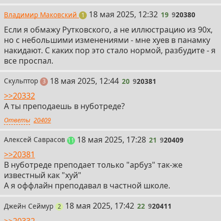
19
18 мая 2025, 12:32
Владимир Маковский
19
9
20380
пост
1
Если я обмажу Рутковского, а не иллюстрацию из 90х,
но с небольшими изменениями - мне хуев в панамку
накидают. С каких пор это стало нормой, разбудите - я
все проспал.
20
18 мая 2025, 12:44
Скульптор
20
9
20381
поста
3
>>20332
А ты преподаешь в нуботреде?
Ответы
20409
21
18 мая 2025, 17:28
Алексей Саврасов
21
9
20409
постов
11
>>20381
В нуботреде преподает только "арбуз" так-же
известный как "хуй"
А я оффлайн преподавал в частной школе.
22
18 мая 2025, 17:42
Джейн Сеймур
22
9
20411
поста
2