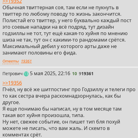
>>19352
Обычная твиттерная соя, там если не пукнуть в
твиттер по любому поводу то жизнь закончится.
Полистай его твиттер, у него буквально каждый пост
это соевые нападки на всё подряд, тут дизайн
годзиллы не тот, тут ещё какая-то хуйня по мнению
шиза не так, тут он с какими-то рандомами срётся.
Максимальный дебил у которого арты даже не
занимают половины его фида.
Ответы
19361
10
5 мая 2025, 22:16
Петрович
10
9
19361
постов
13
>>19356
Пчёл, ну всё же шитпостинг про Годзиллу и телеги про
то как сестра вчера раскомнадзорнулась, как бы
другое.
Я еще понимаю бы написал, ну в том месяце там
такая вот хуйня произошла, типа.
Ну нет, свежее событие, он пишет тип бля похуй
можете не писать, что вам жаль. И скемто в
комментах срёт.