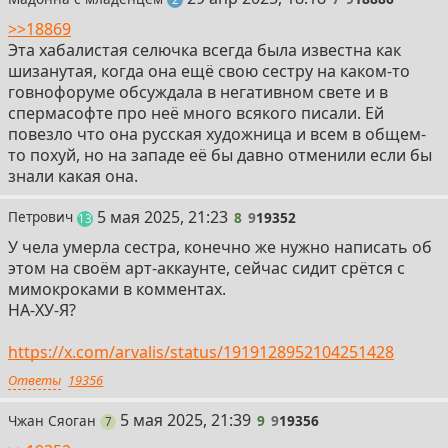
>>18869
Эта хабалистая селючка всегда была известна как
шизанутая, когда она ещё свою сестру на каком-то
говнофоруме обсуждала в негативном свете и в
спермасофте про неё много всякого писали. Ей
повезло что она русская художница и всем в общем-
то похуй, но на западе её бы давно отменили если бы
знали какая она.
8
5 мая 2025, 21:23
Петрович
8
9
19352
постов
13
У чела умерла сестра, конечно же нужно написать об
этом на своём арт-аккаунте, сейчас сидит срётся с
мимокроками в комментах.
НА-ХУ-Я?
https://x.com/arvalis/status/1919128952104251428
Ответы
19356
9
5 мая 2025, 21:39
Чжан Сяоган
9
9
19356
постов
7