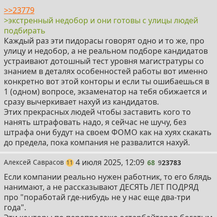
>>23779
>экстренный недобор и они готовы с улицы людей
подбирать
Каждый раз эти пидорасы говорят одно и то же, про
улицу и недобор, а не реальном подборе кандидатов
устраивают дотошный тест уровня магистратуры со
знанием в деталях особенностей работы вот именно
конкретно вот этой конторы и если ты ошибаешься в
1 (одном) вопросе, экзаменатор на тебя обижается и
сразу вычеркивает нахуй из кандидатов.
Этих прекрасных людей чтобы заставить кого то
нанять штрафовать надо, я сейчас не шучу, без
штрафа они будут на своем ФОМО как на хуях скакать
до предела, пока компания не развалится нахуй.
68
4 июля 2025, 12:09
Алексей Саврасов
68
9
23783
постов
11
Если компании реально нужен работник, то его блядь
нанимают, а не рассказывают ДЕСЯТЬ ЛЕТ ПОДРЯД
про "поработай где-нибудь не у нас еще два-три
года".