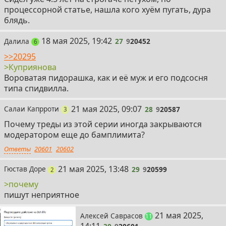
процессорной статье, нашла кого хуём пугать, дура
блядь.
27
18 мая 2025, 19:42
Далила
27
9
20452
постов
6
>>20295
>Куприянова
Вороватая пидорашка, как и её муж и его подсосня
типа спидвилла.
28
21 мая 2025, 09:07
Салаи Капрроти
28
9
20587
поста
3
Почему треды из этой серии иногда закрываются
модератором еще до бамплимита?
Ответы
20601
20602
29
21 мая 2025, 13:48
Гюстав Доре
29
9
20599
поста
2
>почему
пишут неприятное
30
21 мая 2025,
Алексей Саврасов
постов
11