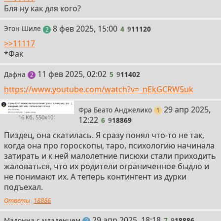
Бля ну как для кого?
4
8 фев 2025, 15:00
Эгон Шиле
4
9
11120
поста
2
>>11117
*Фак
5
11 фев 2025, 02:02
Дафна
5
9
11402
поста
2
https://www.youtube.com/watch?v=_nEkGCRW5uk
6
29 апр 2025,
Фра Беато Анджелико
пост
1
16 Кб, 550x101
12:22
6
9
18869
Пиздец, она скатилась. Я сразу понял что-то не так,
когда она про гороскопы, таро, психологию начинала
затирать и к ней малолетние писюхи стали приходить
жаловаться, что их родители ограниченное быдло и
не понимают их. А теперь контингент из дурки
подъехал.
Ответы
18886
7
29 апр 2025, 18:18
Мадонна с младенцем
7
9
18886
поста
2