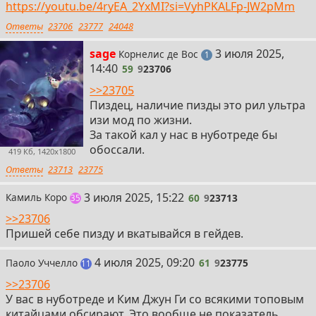
https://youtu.be/4ryEA_2YxMI?si=VyhPKALFp-JW2pMm
Ответы
23706
23777
24048
59
sage
3 июля 2025,
Корнелис де Вос
пост
1
14:40
59
9
23706
>>23705
Пиздец, наличие пизды это рил ультра
изи мод по жизни.
За такой кал у нас в нуботреде бы
обоссали.
419 Кб, 1420x1800
Ответы
23713
23775
60
3 июля 2025, 15:22
Камиль Коро
60
9
23713
постов
35
>>23706
Пришей себе пизду и вкатывайся в гейдев.
61
4 июля 2025, 09:20
Паоло Уччелло
61
9
23775
постов
11
>>23706
У вас в нуботреде и Ким Джун Ги со всякими топовым
китайцами обсирают. Это вообще не показатель.