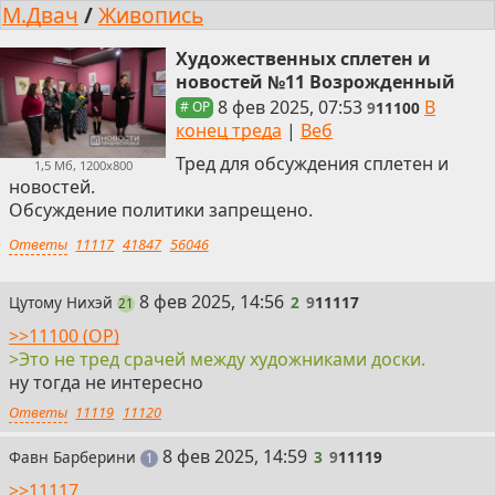
М.Двач
/
Живопись
Художественных сплетен и
новостей №11 Возрожденный
8 фев 2025, 07:53
В
9
11100
# OP
конец треда
|
Веб
Тред для обсуждения сплетен и
1,5 Мб, 1200x800
новостей.
Обсуждение политики запрещено.
Ответы
11117
41847
56046
2
8 фев 2025, 14:56
Цутому Нихэй
2
9
11117
пост
21
>>11100 (OP)
>Это не тред срачей между художниками доски.
ну тогда не интересно
Ответы
11119
11120
3
8 фев 2025, 14:59
Фавн Барберини
3
9
11119
пост
1
>>11117