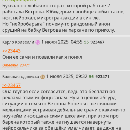
Буквально любая контора с которой работает/
работала Ветрова. Юбидерьмо вообще любит такое,
нфт, нейрокал, микротранзакции в сингле.
Но "нейробарыга" почему-то рандомный анон
срущий на бабку Ветрова на харкаче по приколу.
55
1 июля 2025, 04:55
Карло Кривелли
55
9
23467
постов
10
>>23443
Они ее сами и позвали как я понял
Ответы
23471
56
1 июля 2025, 09:32
Большая одалиска
56
9
23471
постов
14
>>23467
Она глупая если согласится, ведь это бесплатная
реклама этим инфоцыганам. Ну и в целом абсурд
ситуации в том что Ветрова борется с ветряными
мельницами устраивая дебильные срачи с какими-то
ноунейм инфоцыганскими школами, при этом про
барена который также не гнушается навернуть
нейрокальчика за обе щёки умалчивает, да даже на