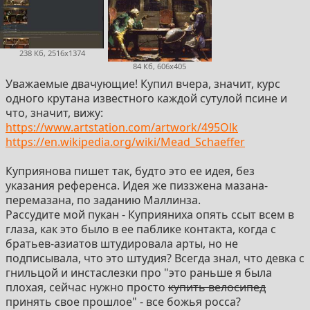
238 Кб, 2516x1374
84 Кб, 606x405
Уважаемые двачующие! Купил вчера, значит, курс
одного крутана известного каждой сутулой псине и
что, значит, вижу:
https://www.artstation.com/artwork/495Olk
https://en.wikipedia.org/wiki/Mead_Schaeffer
Куприянова пишет так, будто это ее идея, без
указания референса. Идея же пиззжена мазана-
перемазана, по заданию Маллинза.
Рассудите мой пукан - Куприяниха опять ссыт всем в
глаза, как это было в ее паблике контакта, когда с
братьев-азиатов штудировала арты, но не
подписывала, что это штудия? Всегда знал, что девка с
гнильцой и инстаслезки про "это раньше я была
плохая, сейчас нужно просто
купить велосипед
принять свое прошлое" - все божья росса?