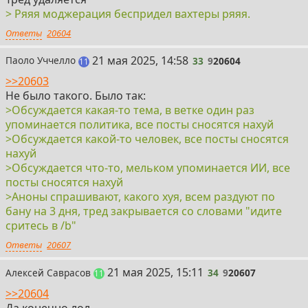
> Ряяя моджерация беспридел вахтеры ряяя.
Ответы
20604
33
21 мая 2025, 14:58
Паоло Уччелло
33
9
20604
постов
11
>>20603
Не было такого. Было так:
>Обсуждается какая-то тема, в ветке один раз
упоминается политика, все посты сносятся нахуй
>Обсуждается какой-то человек, все посты сносятся
нахуй
>Обсуждается что-то, мельком упоминается ИИ, все
посты сносятся нахуй
>Аноны спрашивают, какого хуя, всем раздуют по
бану на 3 дня, тред закрывается со словами "идите
сритесь в /b"
Ответы
20607
34
21 мая 2025, 15:11
Алексей Саврасов
34
9
20607
постов
11
>>20604
Да конечно лол.