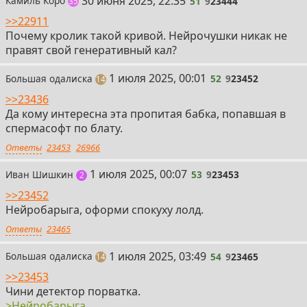
30 июня 2025, 22:35
Камиль Коро
51
9
23444
постов
35
>>22911
Почему кролик такой кривой. Нейрочушки никак не
правят свой генеративный кал?
52
1 июля 2025, 00:01
Большая одалиска
52
9
23452
постов
14
>>23436
Да кому интересна эта пропитая бабка, попавшая в
спермасофт по блату.
Ответы
23453
26966
53
1 июля 2025, 00:07
Иван Шишкин
53
9
23453
поста
2
>>23452
Нейробарыга, оформи спокуху лолд.
Ответы
23465
54
1 июля 2025, 03:49
Большая одалиска
54
9
23465
постов
14
>>23453
Чини детектор порватка.
>Нейробарыга