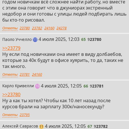
годом новичкам всё сложнее найти работу, но вместе
с этим она говорит что в джуниорах экстренный
недобор и они готовы с улицы людей подбирать лишь
бы кто-то рисовал.
Ответы
23780
23782
24160
24278
65
4 июля 2025, 12:03
Паоло Уччелло
65
9
23780
постов
11
>>23779
Ну если под новичками она имеет в виду долбаебов,
которые за 40к будут в офисе хуярить, то да, таких не
так много.
Ответы
23781
24160
66
4 июля 2025, 12:05
Карло Кривелли
66
9
23781
постов
10
>>23780
Ну а как ты хотел? Чтобы как 10 лет назад после
курсов брали на зарплату 300к/наносекунду?
Ответы
23795
67
4 июля 2025, 12:05
Алексей Саврасов
67
9
23782
постов
11