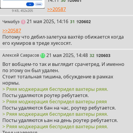
14:11
30
9
20601
>>20587
9 Кб, 452x205
31
21 мая 2025, 14:16
Чимабуэ
31
9
20602
пост
1
>>20587
Потому что дебил-залетуха вахтёр обижается когда
его кумиров в треде хуесосят.
32
21 мая 2025, 14:48
Алексей Саврасов
32
9
20603
постов
11
Вот вобщем-то так и выглядит срачетред. И именно
по этому он был удален.
Стоит тотальная тишина, обсуждение в рамках
нормы.
> Ряяя моджерация беспридел вахтеры ряяя.
Посты удаляются роутер ребутается.
> Ряяя моджерация беспридел вахтеры ряяя
Посты удаляются бан на час, роутер ребутается.
> Ряяя моджерация беспридел вахтеры ряяя.
Посты удаляются ьан на день роутер ребутается.
> Ряяя моджерация беспридел вахтеры ряяя.
Тред удаляется