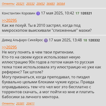
Ответы
20321
20332
20452
36483
36564
17
17 мая 2025, 10:42
Константин Коровин
17
9
20321
пост
1
>>20295
Как же похуй. Ты в 2010 застрял, когда под
микроскопом выискивали "спизженные" мазки?
18
17 мая 2025, 13:48
Давид Альфаро Сикейрос
18
9
20332
пост
1
>>20295
Не могу понять в чем твои притензии.
Кто-то на своем курсе использовал некую
иллюстрацию 90х годов а потом какая-то русская
телка тоже использовала эту илюстраицю но уже как
референс? Так штоле?
Могу признаться, когда преподавал, то пиздил
буквально целыми блоками чужие курсы. Правда
оправдываюсь тем что чел мог это бесплатно с
торрентов скачать, а мог пойти ко мне и платить
бабосики за личного ментора.
Ответы
20381
20411