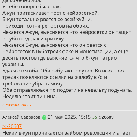
Я тебе говорю было так.
А-кун притаскивает пост с нейросеткой.
Б-кун тотально рвется со всей хуйни.
приходит сотня репортов на обоих.
Чекается А-кун, выясняется что нейросетки он тащит
в нуботред фак и критику.
Чекается Б-кун, выясняется что он рвется с
нейросеток в нуботредк факе и монетизации, а еще
десять постов где выясняется что б-кун патриот
украины.
Удаляются оба. Оба ребутают роутер. Во всех трех
тредах появляются ссылки на жалобу в /d и
требование убрать мочу.
Оба отправляюься по подсети на недельку подумать.
Неделю стоит тишина.
Ответы
20609
35
21 мая 2025, 15:15
Алексей Саврасов
35
9
20609
постов
11
>>20607
Некий в-кун проникается вайбом революции и апает