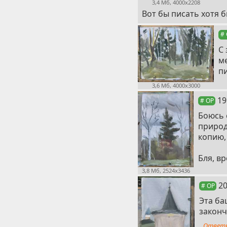
3,4 Мб, 4000x2208
Вот бы писать хотя б
#
С 
ме
пи
3,6 Мб, 4000x3000
14
19
# OP
Боюсь 
природ
копию,
Бля, в
3,8 Мб, 2524x3436
1
20
# OP
Эта ба
законч
Ответ