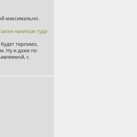
ной максимально.
также налитым туда
 будет терпимо,
м. Ну и даже по
авляемой, с