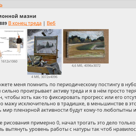
ь
ионной мазни
В конец треда
|
Веб
889
, 1612x1060
4,6 Мб, 4096x3072
4 Мб, 3072x4096
ожете меня помнить по периодическому постингу в нуб
 сильно проигрывает активу треда и я в нём просто тер
, чтобы хоть как-то фиксировать прогресс или его отсут
то мажу исключительно в традишке, в меньшинстве в эт
 мир пленэрной активности будут кому-то любопытны и
е рисования примерно 0, начал трогать это дело только
ь вытянуть уровень работы с натуры так чтоб нравилос