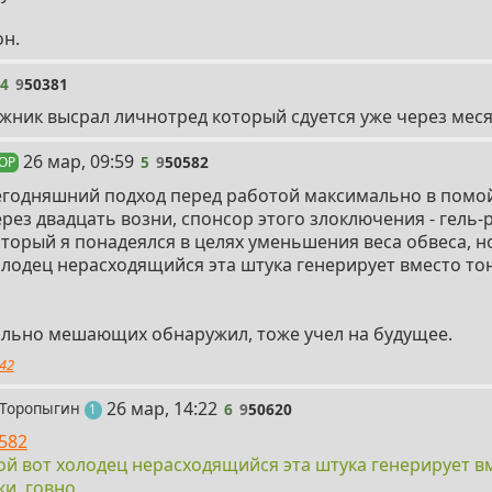
он.
4
9
50381
жник высрал личнотред который сдуется уже через меся
5
26 мар, 09:59
5
9
50582
 OP
егодняшний подход перед работой максимально в помой
рез двадцать возни, спонсор этого злоключения - гель-
торый я понадеялся в целях уменьшения веса обвеса, но
лодец нерасходящийся эта штука генерирует вместо тон
ильно мешающих обнаружил, тоже учел на будущее.
42
6
26 мар, 14:22
 Торопыгин
6
9
50620
пост
1
582
ой вот холодец нерасходящийся эта штука генерирует в
ки, говно