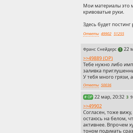
Мои материалы это м
кривоватые руки.
Здесь будет постинг 
Ответы
49902
51255
2
22 
Франс Снейдерс
пост
1
>>49889 (OP)
Тебе нужно либо имп
заливка приглушенны
У тебя много грязи, 
Ответы
50036
3
22 мар, 20:32
3
9
# OP
>>49902
Согласен, тоже вижу
остаюсь на белом, ч
активнее. Впрочем ху
тоном подумать сраз