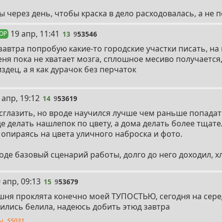
ы через день, чтобы краска в дело расходовалась, а не 
13
19 апр, 11:41
13
9
53546
 OP
завтра попробую какие-то городские участки писать, на
ня пока не хватает мозга, сплошное месиво получается
здец, а я как дурачок без перчаток
 апр, 19:12
14
9
53619
сглазить, но вроде научился лучше чем раньше попадать
е делать нашлепок по цвету, а дома делать более тщат
 опираясь на цвета уличного наброска и фото.
роде базовый сценарий работы, долго до него доходил, х
5
 апр, 09:13
15
9
53679
шня проклята конечно моей ТУПОСТЬЮ, сегодня на сер
ились белила, надеюсь добить этюд завтра
ы
55031