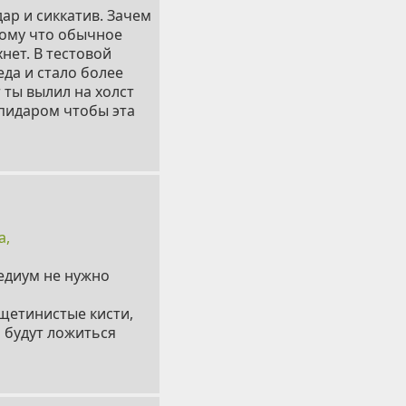
ар и сиккатив. Зачем
тому что обычное
нет. В тестовой
еда и стало более
 ты вылил на холст
ипидаром чтобы эта
а,
едиум не нужно
щетинистые кисти,
о будут ложиться