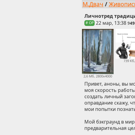
М.Двач
/
Живопис
Личнотред традиц
22 мар, 13:38
9
49
# OP
739 Кб
2,6 Мб, 2800x4000
Привет, аноны, вы м
моя скорость работы
создать личный загон
оправдание скажу, ч
мои попытки познать
Мой бэкграунд в мир
предварительная цел