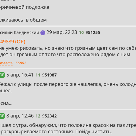
 коричневой подложке
алкиваюсь, в общем
10
29 мар, 22:23
силий Кандинский
10
9
51255
пост
1
49889 (OP)
не умею рисовать, но знаю что грязным цвет сам по себ
удет он грязным от того что расположено рядом с ним
тветы
56862
11
5 апр, 16:41
11
9
51987
 OP
бежал с улицы после первого же нашлепка, очень холод
ошёл.
сна...
12
8 апр, 12:46
12
9
52342
 OP
шел с утра, обнаружил, что половина красок на палитре
ераскрвыриваемого состояния. Пойду чистить.