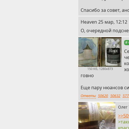
Спасибо за совет, ан
4
Heaven
25 мар, 12:12
О, очередной подсне
#
С
че
ко
хо
150 Кб, 1280x873
говно
Еще пару нюансов с
Ответы
50620
50632
577
Олег
>>50
>так
крас