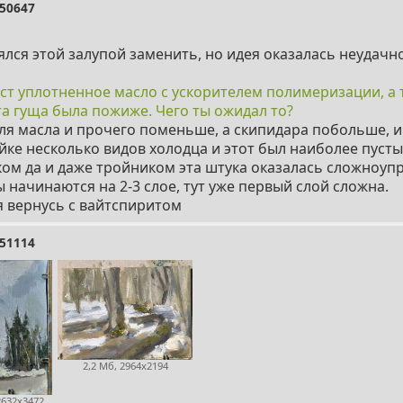
50647
ялся этой залупой заменить, но идея оказалась неудач
лст уплотненное масло с ускорителем полимеризации, а 
а гуща была пожиже. Чего ты ожидал то?
оля масла и прочего поменьше, а скипидара побольше, и
йке несколько видов холодца и этот был наиболее пусты
ом да и даже тройником эта штука оказалась сложноупр
начинаются на 2-3 слое, тут уже первый слой сложна.
 я вернусь с вайтспиритом
51114
2,2 Мб, 2964x2194
2632x3472