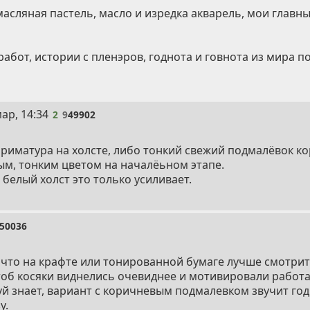
асляная пастель, масло и изредка акварель, мои главны
работ, истории с пленэров, годнота и говнота из мира п
мар, 14:34
2
9
49902
риматура на холсте, либо тонкий свежий подмалёвок к
м, тонким цветом на началёьном этапе.
а белый холст это только усиливает.
50036
, что на крафте или тонированной бумаге лучше смотрит
тоб косяки виднелись очевиднее и мотивировали работ
й знает, вариант с коричневым подмалевком звучит годн
у.