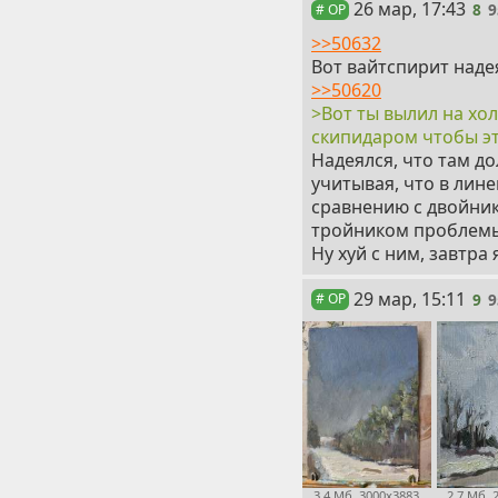
8
26 мар, 17:43
8
9
# OP
>>50632
Вот вайтспирит наде
>>50620
>Вот ты вылил на хо
скипидаром чтобы эт
Надеялся, что там д
учитывая, что в лине
сравнению с двойник
тройником проблемы 
Ну хуй с ним, завтра
9
29 мар, 15:11
9
9
# OP
3,4 Мб, 3000x3883
2,7 Мб, 