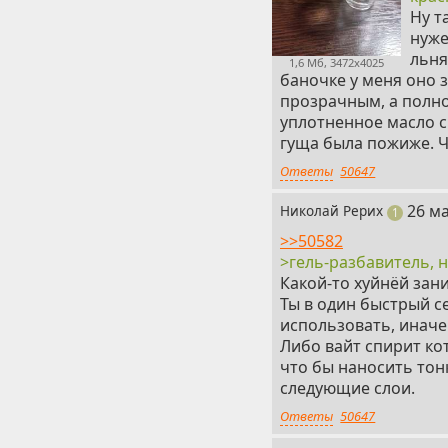
Ну т
нуже
льня
1,6 Мб, 3472x4025
баночке у меня оно з
прозрачным, а полно
уплотненное масло с
гуща была пожиже. Ч
Ответы
50647
7
26 ма
Николай Рерих
пост
1
>>50582
>гель-разбавитель, 
Какой-то хуйнёй зан
Ты в один быстрый с
использовать, иначе
Либо вайт спирит ко
что бы наносить тон
следующие слои.
Ответы
50647