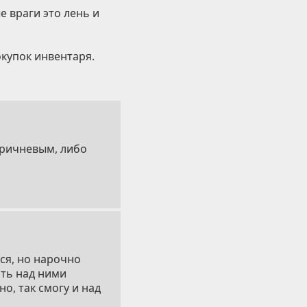
е враги это лень и
окупок инвентаря.
оричневым, либо
ся, но нарочно
ать над ними
о, так смогу и над