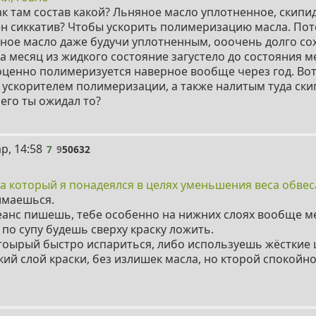
ак там состав какой? Льняное масло уплотненное, скипид
н сиккатив? Чтобы ускорить полимеризацию масла. По
ное масло даже будучи уплотненным, ооочень долго сох
а месяц из жидкого состояние загустело до состояния м
ценно полимеризуется наверное вообще через год. Вот
 ускорителем полимеризации, а также налитым туда ск
его ты ожидал то?
р, 14:58
7
9
50632
на который я понадеялся в целях уменьшения веса обвес
имаешься.
еанс пишешь, тебе особенно на нижних слоях вообще м
 по супу будешь сверху краску ложить.
тоырый быстро испариться, либо используешь жёсткие 
кий слой краски, без излишек масла, но кторой спокойн