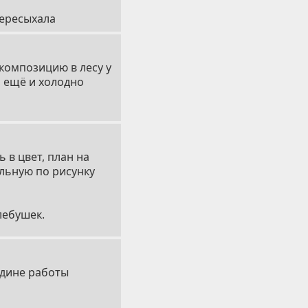
пересыхала
 композицию в лесу у
, ещё и холодно
 в цвет, план на
ельную по рисунку
лебушек.
едине работы