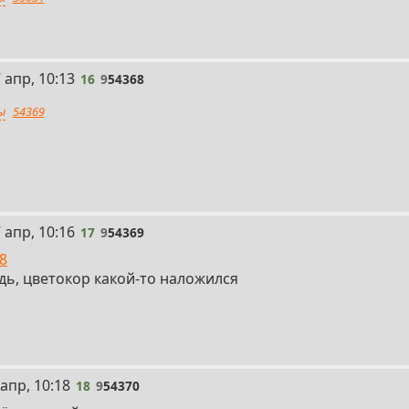
6
 апр, 10:13
16
9
54368
ы
54369
7
 апр, 10:16
17
9
54369
8
дь, цветокор какой-то наложился
 апр, 10:18
18
9
54370