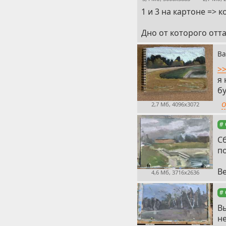
1 и 3 на картоне =>
Дно от которого отт
Ва
>>
я 
б
О
2,7 Мб, 4096x3072
#
С
п
Ве
4,6 Мб, 3716x2636
#
Вы
н