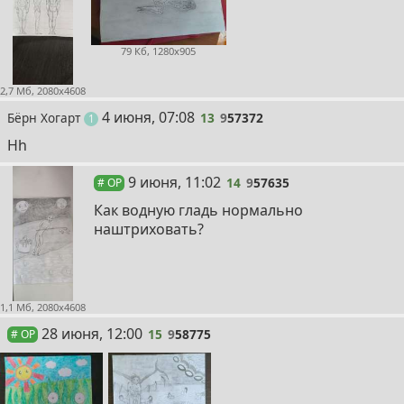
79 Кб, 1280x905
2,7 Мб, 2080x4608
13
4 июня, 07:08
Бёрн Хогарт
13
9
57372
пост
1
Hh
14
9 июня, 11:02
14
9
57635
# OP
Как водную гладь нормально
наштриховать?
1,1 Мб, 2080x4608
15
28 июня, 12:00
15
9
58775
# OP