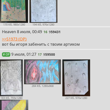
194 Кб, 976x1280
170 Кб, 980x1280
16
Heaven
8 июля, 00:49
16
9
59431
>>51973 (OP)
вот бы игоря забенить с твоим артиком
17
9 июля, 01:27
17
9
59500
# OP
284 Кб, 1280x868
183 Кб, 793x1280
227 Кб, 970x1280