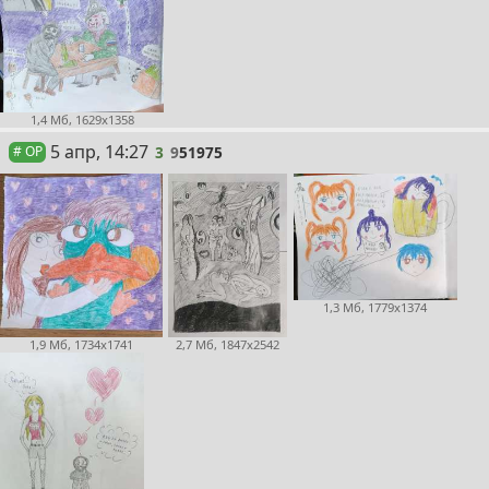
1,4 Мб, 1629x1358
3
5 апр, 14:27
3
9
51975
# OP
1,3 Мб, 1779x1374
2,7 Мб, 1847x2542
1,9 Мб, 1734x1741