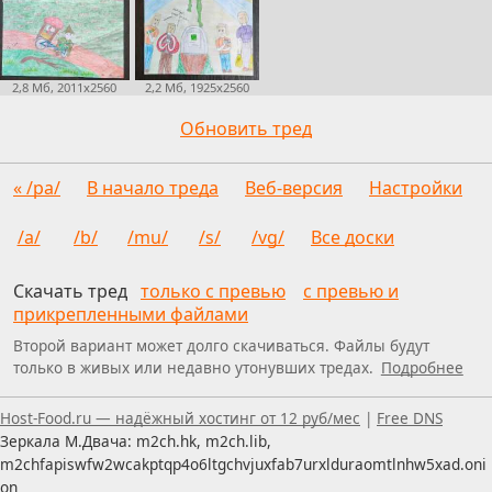
2,2 Мб, 1925x2560
2,8 Мб, 2011x2560
Обновить тред
« /pa/
В начало треда
Веб-версия
Настройки
/a/
/b/
/mu/
/s/
/vg/
Все доски
Скачать тред
только с превью
с превью и
прикрепленными файлами
Второй вариант может долго скачиваться. Файлы будут
только в живых или недавно утонувших тредах.
Подробнее
Пользуетесь скринридером — пишите, что можно улуч
Host-Food.ru — надёжный хостинг от 12 руб/мес
|
Free DNS
Зеркала М.Двача: m2ch.hk, m2ch.lib,
m2chfapiswfw2wcakptqp4o6ltgchvjuxfab7urxlduraomtlnhw5xad.oni
on