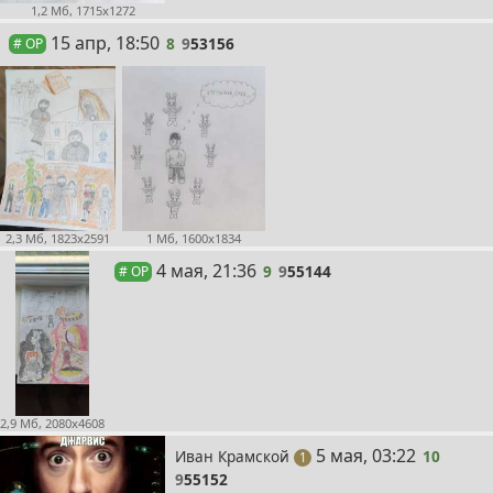
1,2 Мб, 1715x1272
8
15 апр, 18:50
8
9
53156
# OP
1 Мб, 1600x1834
2,3 Мб, 1823x2591
9
4 мая, 21:36
9
9
55144
# OP
2,9 Мб, 2080x4608
10
5 мая, 03:22
Иван Крамской
10
пост
1
9
55152