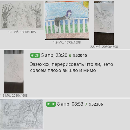
1,1 Мб, 1800x1185
1,9 Мб, 1775x1598
2,5 Мб, 2080x4608
6
5 апр, 23:20
6
9
52045
# OP
Ээээхххх, перерисовать что ли, чето
совсем плохо вышло и мимо
1,9 Мб, 2080x4608
7
8 апр, 08:53
7
9
52306
# OP