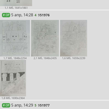
1,1 Мб, 1641x1861
4
5 апр, 14:28
4
9
51976
# OP
1,7 Мб, 1848x2254
2,1 Мб, 1848x2435
1,6 Мб, 1659x2239
1,8 Мб, 1690x2364
5
5 апр, 14:29
5
9
51977
# OP