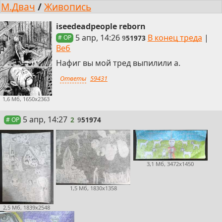
М.Двач
/
Живопись
iseedeadpeople reborn
5 апр, 14:26
В конец треда
|
9
51973
# OP
Веб
Нафиг вы мой тред выпилили а.
Ответы
59431
1,6 Мб, 1650x2363
2
5 апр, 14:27
2
9
51974
# OP
3,1 Мб, 3472x1450
1,5 Мб, 1830x1358
2,5 Мб, 1839x2548