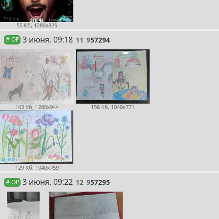
55 Кб, 1280x829
11
3 июня, 09:18
11
9
57294
# OP
163 Кб, 1280x944
158 Кб, 1040x771
129 Кб, 1040x759
12
3 июня, 09:22
12
9
57295
# OP