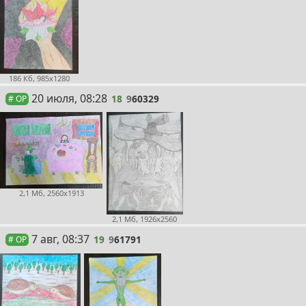
186 Кб, 985x1280
18
20 июля, 08:28
18
9
60329
# OP
2,1 Мб, 2560x1913
2,1 Мб, 1926x2560
19
7 авг, 08:37
19
9
61791
# OP