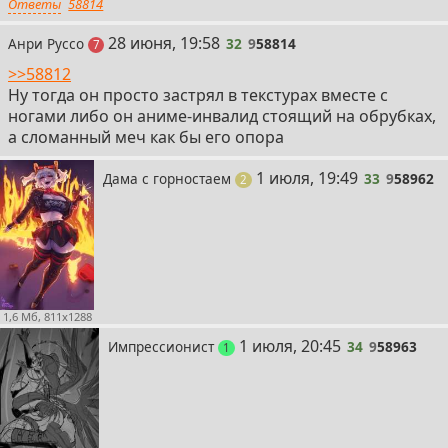
Ответы
58814
32
28 июня, 19:58
Анри Руссо
32
9
58814
постов
7
>>58812
Ну тогда он просто застрял в текстурах вместе с
ногами либо он аниме-инвалид стоящий на обрубках,
а сломанный меч как бы его опора
33
1 июля, 19:49
Дама с горностаем
33
9
58962
поста
2
1,6 Мб, 811x1288
34
1 июля, 20:45
Импрессионист
34
9
58963
пост
1