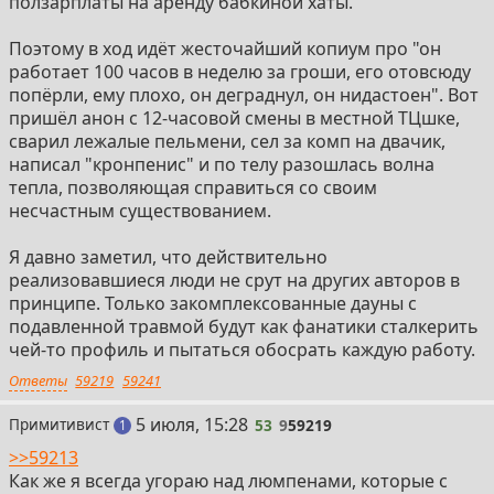
ползарплаты на аренду бабкиной хаты.
Поэтому в ход идёт жесточайший копиум про "он
работает 100 часов в неделю за гроши, его отовсюду
попёрли, ему плохо, он деграднул, он нидастоен". Вот
пришёл анон с 12-часовой смены в местной ТЦшке,
сварил лежалые пельмени, сел за комп на двачик,
написал "кронпенис" и по телу разошлась волна
тепла, позволяющая справиться со своим
несчастным существованием.
Я давно заметил, что действительно
реализовавшиеся люди не срут на других авторов в
принципе. Только закомплексованные дауны с
подавленной травмой будут как фанатики сталкерить
чей-то профиль и пытаться обосрать каждую работу.
Ответы
59219
59241
53
5 июля, 15:28
Примитивист
53
9
59219
пост
1
>>59213
Как же я всегда угораю над люмпенами, которые с