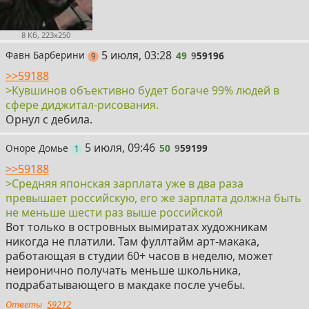
8 Кб, 223x250
49
5 июля, 03:28
Фавн Барберини
49
9
59196
постов
9
>>59188
>Кувшинов объективно будет богаче 99% людей в
сфере диджитал-рисования.
Орнул с дебила.
50
5 июля, 09:46
Оноре Домье
50
9
59199
пост
1
>>59188
>Средняя японская зарплата уже в два раза
превышает российскую, его же зарплата должна быть
не меньше шести раз выше российской
Вот только в островных вымиратах художникам
никогда не платили. Там фуллтайм арт-макака,
работающая в студии 60+ часов в неделю, может
неиронично получать меньше школьника,
подрабатывающего в макдаке после учебы.
Ответы
59212