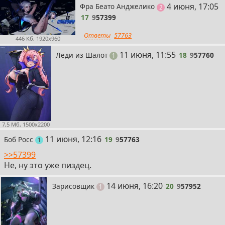
17
4 июня, 17:05
Фра Беато Анджелико
поста
2
17
9
57399
Ответы
57763
446 Кб, 1920x960
18
11 июня, 11:55
Леди из Шалот
18
9
57760
пост
1
7,5 Мб, 1500x2200
19
11 июня, 12:16
Боб Росс
19
9
57763
пост
1
>>57399
Не, ну это уже пиздец.
20
14 июня, 16:20
Зарисовщик
20
9
57952
пост
1