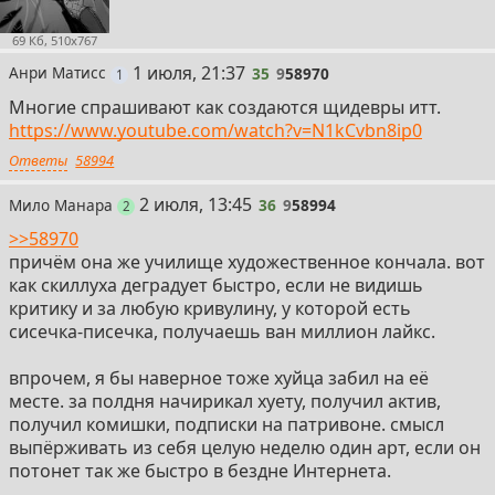
69 Кб, 510x767
35
1 июля, 21:37
Анри Матисс
35
9
58970
пост
1
Многие спрашивают как создаются щидевры итт.
https://www.youtube.com/watch?v=N1kCvbn8ip0
Ответы
58994
36
2 июля, 13:45
Мило Манара
36
9
58994
поста
2
>>58970
причём она же училище художественное кончала. вот
как скиллуха деградует быстро, если не видишь
критику и за любую кривулину, у которой есть
сисечка-писечка, получаешь ван миллион лайкс.
впрочем, я бы наверное тоже хуйца забил на её
месте. за полдня начирикал хуету, получил актив,
получил комишки, подписки на патривоне. смысл
выпёрживать из себя целую неделю один арт, если он
потонет так же быстро в бездне Интернета.