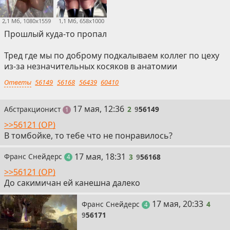
2,1 Мб, 1080x1559
1,1 Мб, 658x1000
Прошлый куда-то пропал
Тред где мы по доброму подкалываем коллег по цеху
из-за незначительных косяков в анатомии
Ответы
56149
56168
56439
60410
2
17 мая, 12:36
Абстракционист
2
9
56149
пост
1
>>56121 (OP)
В томбойке, то тебе что не понравилось?
3
17 мая, 18:31
Франс Снейдерс
3
9
56168
поста
4
>>56121 (OP)
До сакимичан ей канешна далеко
4
17 мая, 20:33
Франс Снейдерс
4
поста
4
9
56171