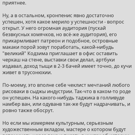
приятнее.
Ну, а в остальном, кронпенис явно достаточно
успешен, хотя какое мерило у успешности - вопрос
открыт. У него огромная аудитория (пускай
безвкусных хомячков, но всё-же аудитория), его
прикармливает патреон и подобное, островные
макаки порой зовут поработать, какой-нибудь
"великий" Кодзима приглашает в офис оставить
черкаш на стене, выставки свои делал, артбуки
издавал, доход тыщи в 2-3 бачей имеет точно, до кучи
живет в трусонюхии.
По-моему, это вполне себе чеклист мечтаний любого
рисоваки в сыджы индустрии. Так-что в каком-то роде
он успешен. На какого-нибудь таджика в голливуде
намбер ван, или одуванв так-же будут надрачивать, и
ровно также обосрут.
Но если мы измеряем культурным, серьезным
художественным вкладом, мастере о котором будут