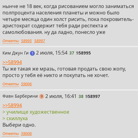
нынче не 18 век, когда рисованием могло заниматься
полпроцента населения планеты и можно было
четыре месяца один холст рисить, пока покровитель-
аристократ содержит тебя ради респекта и
самолюбования. ну да ладно, понесло уже
Ответы
58995
58997
37
2 июля, 15:54
Ким Джун Ги
37
9
58995
пост
1
>>58994
Ты же такая же мразь, готовая продать свою жопу,
просто у тебя её никто и покупать не хочет.
Ответы
59006
38
2 июля, 16:41
Фавн Барберини
38
9
58997
постов
9
>>58994
> училище художественное
> скиллуха
Выбери одно.
Ответы
59006