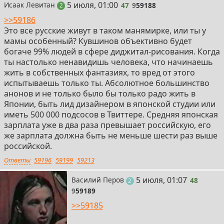
47
5 июля, 01:00
Исаак Левитан
47
9
59188
поста
2
>>59186
Это все русские живут в таком манямирке, или ты у
мамы особенный? Кувшинов объективно будет
богаче 99% людей в сфере диджитал-рисования. Когда
ты настолько ненавидишь человека, что начинаешь
жить в собственных фантазиях, то вред от этого
испытываешь только ты. Абсолютное большинство
анонов и не только было бы только радо жить в
Японии, быть лид дизайнером в японской студии или
иметь 500 000 подсосов в Твиттере. Средняя японская
зарплата уже в два раза превышает российскую, его
же зарплата должна быть не меньше шести раз выше
российской.
Ответы
59196
59199
59213
48
5 июля, 01:07
Василий Перов
48
поста
2
9
59189
>>59185