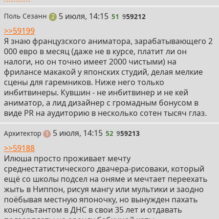
51
5 июля, 14:15
Поль Сезанн
51
9
59212
поста
2
>>59199
Я знаю французского аниматора, зарабатывающего 2
000 евро в месяц (даже не в курсе, платит ли он
налоги, но он точно имеет 2000 чистыми) на
фрилансе макакой у японских студий, делая мелкие
сцены для гаремников. Ниже него только
инбитвинеры. Кувшин - не инбитвинер и не кей
аниматор, а лид дизайнер с громадным бонусом в
виде PR на аудиторию в несколько сотен тысяч глаз.
52
5 июля, 14:15
Архитектор
52
9
59213
пост
1
>>59188
Илюша просто проживает мечту
среднестатистического двачера-рисоваки, который
ещё со школы подсел на оняме и мечтает переехать
жыть в Ниппон, рисуя мангу или мультики и заодно
поёбывая местную японочку, но вынужден пахать
консультантом в ДНС в свои 35 лет и отдавать