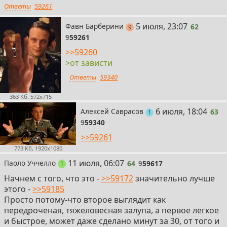
Ответы
59261
62
5 июля, 23:07
Фавн Барберини
62
постов
9
9
59261
>>59260
>от зависти
Ответы
59340
363 Кб, 572x715
63
6 июля, 18:04
Алексей Саврасов
63
пост
1
9
59340
>>59261
773 Кб, 1920x1080
64
11 июля, 06:07
Паоло Уччелло
64
9
59617
пост
1
Начнем с того, что это -
>>59172
значительно лучше
этого -
>>59185
Просто потому-что второе выглядит как
передроченая, тяжеловесная залупа, а первое легкое
и быстрое, может даже сделано минут за 30, от того и