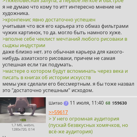
>тяжеловесная залупа, а первое легкое и быстрое
рекламу.
я не думаю что кому то итт интересно мнение не
> артбуки издавал
художника.
Издать артбук с ограниченным тиражом сейчас
>кронпенис явно достаточно успешен
может любой дебил у которого есть деньги.
учитывая что вся его карьера это обмаз фильтрами
>По-моему, это вполне себе чеклист мечтаний любого
чужих картинок, то да. могло быть намного хуже.
рисоваки в сыджы индустрии
>вполне себе чеклист мечтаний любого рисоваки в
Только вот кронпенис к этой сыджы индустрии не
сыджы индустрии
относится и никогда не относился, попросту потому
даже близко нет. это обычная карьера для какого-
что в ней никогда не работал, как точик намбаван или
нибудь азиатского рисоваки, причем не самая
госопжа гавна. Он типичный инстаграмный художник
успешная если так подумать.
с накрученной подписотой и нулевым ростом, он как
>мастере о котором будут вспоминать через века и
тот выродок с пикабу который рисовал совковые
писать в книгах об истории искусств
высеры в псевдо-аниме стиле, с той лишь разницей
мемы уже сделали его бессмертным. я бы тоже назвал
что у кронпениса есть подруга с гражданством
это "достаточно успешным" исходом.
Японии и связями которая его там и устроила.
68
11 июля, 11:40
Шитао
68
9
59630
постов
7
>>59617
> У него огромная аудитория
(пускай безвкусных хомячков, но
1,7 Мб, webm,
1280x720, 0:14
всё-же аудитория)