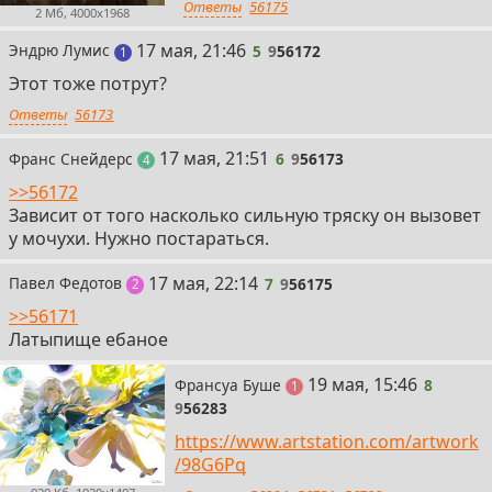
Ответы
56175
2 Мб, 4000x1968
5
17 мая, 21:46
Эндрю Лумис
5
9
56172
пост
1
Этот тоже потрут?
Ответы
56173
6
17 мая, 21:51
Франс Снейдерс
6
9
56173
поста
4
>>56172
Зависит от того насколько сильную тряску он вызовет
у мочухи. Нужно постараться.
7
17 мая, 22:14
Павел Федотов
7
9
56175
поста
2
>>56171
Латыпище ебаное
8
19 мая, 15:46
Франсуа Буше
8
пост
1
9
56283
https://www.artstation.com/artwork
/98G6Pq