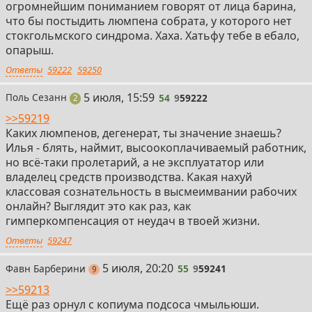
огромнейшим пониманием говорят от лица барина,
что бы постыдить люмпена собрата, у которого нет
стокгольмского синдрома. Хаха. Хатьфу тебе в ебало,
опарыш.
Ответы
59222
59250
54
5 июля, 15:59
Поль Сезанн
54
9
59222
поста
2
>>59219
Каких люмпенов, дегенерат, ты значение знаешь?
Илья - блять, наймит, высоокоплачиваемый работник,
но всё-таки пролетарий, а не эксплуататор или
владелец средств производства. Какая нахуй
классовая сознательность в высмеимвании рабочих
онлайн? Выглядит это как раз, как
гимперкомпенсация от неудач в твоей жизни.
Ответы
59247
55
5 июля, 20:20
Фавн Барберини
55
9
59241
постов
9
>>59213
Ещё раз орнул с копиума подсоса чмыльюши.