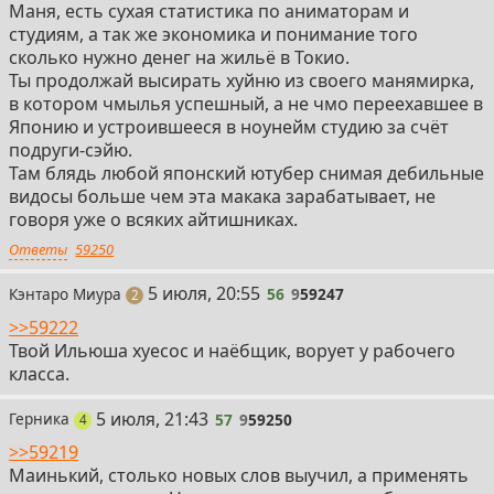
Маня, есть сухая статистика по аниматорам и
студиям, а так же экономика и понимание того
сколько нужно денег на жильё в Токио.
Ты продолжай высирать хуйню из своего манямирка,
в котором чмылья успешный, а не чмо переехавшее в
Японию и устроившееся в ноунейм студию за счёт
подруги-сэйю.
Там блядь любой японский ютубер снимая дебильные
видосы больше чем эта макака зарабатывает, не
говоря уже о всяких айтишниках.
Ответы
59250
56
5 июля, 20:55
Кэнтаро Миура
56
9
59247
поста
2
>>59222
Твой Ильюша хуесос и наёбщик, ворует у рабочего
класса.
57
5 июля, 21:43
Герника
57
9
59250
поста
4
>>59219
Маинький, столько новых слов выучил, а применять