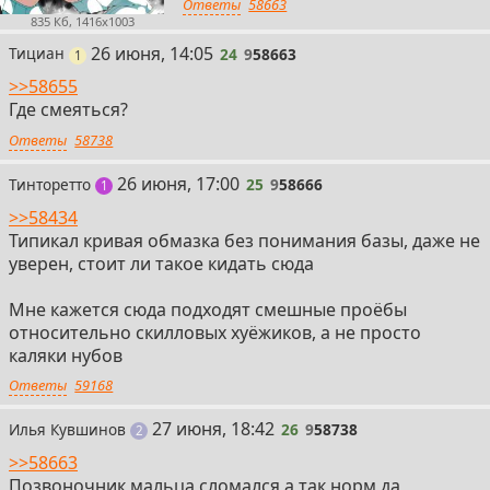
Ответы
58663
835 Кб, 1416x1003
24
26 июня, 14:05
Тициан
24
9
58663
пост
1
>>58655
Где смеяться?
Ответы
58738
25
26 июня, 17:00
Тинторетто
25
9
58666
пост
1
>>58434
Типикал кривая обмазка без понимания базы, даже не
уверен, стоит ли такое кидать сюда
Мне кажется сюда подходят смешные проёбы
относительно скилловых хуёжиков, а не просто
каляки нубов
Ответы
59168
26
27 июня, 18:42
Илья Кувшинов
26
9
58738
поста
2
>>58663
Позвоночник мальца сломался а так норм да