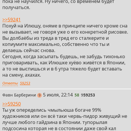
пока не научился. Ну ничего, со временем будет
получаться.
>>59241
Похуй на Илюшу, оняме в принципе ничего кроме сна
не вызывает, не говоря уже о его конкретной рисовке.
Вы долбаёбы из треда в тред его сталкерите и
копиумите максимально, собственно что ты и
делаешь сейчас снова.
Сегодня, когда засыпать будешь, не забудь тихонько
приговаривать, как Илюшке хуёво живётся в Японии,
а то не выспишься и в 6 утра тяжело будет вставать
на смену, ахахах.
Ответы
59253
58
5 июля, 22:14
Фавн Барберини
58
9
59253
постов
9
>>59250
Ты уж опеределись чмыльюша богаче 99%
художников или он всё таки червь-пидор живущий не
лучше любого гайдзина в Японии. тупорылая
подсосина которая не в состоянии даже свой кал