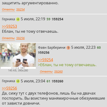
защитить аргументированно.
Ответы
59254
59
5 июля, 22:19
Герника
59
9
59254
поста
4
>>59253
Еблан, ты не тому отвечаешь.
Ответы
59256
60
5 июля, 22:23
Фавн Барберини
60
постов
9
9
59256
>>59254
>Еблан, ты не тому отвечаешь.
145 Кб, 390x280
Ответы
59260
61
5 июля, 23:04
Герника
61
9
59260
поста
4
>>59256
Да, сижу тут с двух телефонов, лишь бы на двачах
поспорить. Вы воистину манямирочные обезумевшие
от зависти довничи.