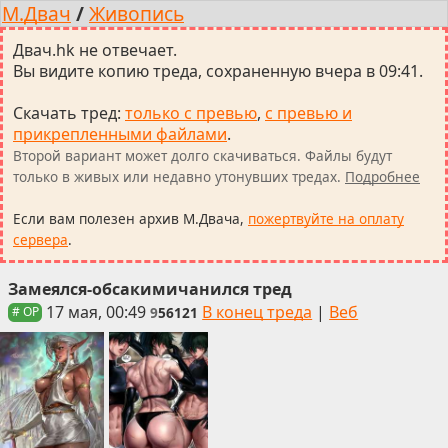
М.Двач
/
Живопись
Двач.hk не отвечает.
Вы видите копию треда, сохраненную вчера в 09:41.
Скачать тред
:
только с превью
,
с превью и
прикрепленными файлами
.
Второй вариант может долго скачиваться. Файлы будут
только в живых или недавно утонувших тредах.
Подробнее
Если вам полезен архив М.Двача,
пожертвуйте на оплату
сервера
.
Замеялся-обсакимичанился тред
17 мая, 00:49
В конец треда
|
Веб
9
56121
# OP