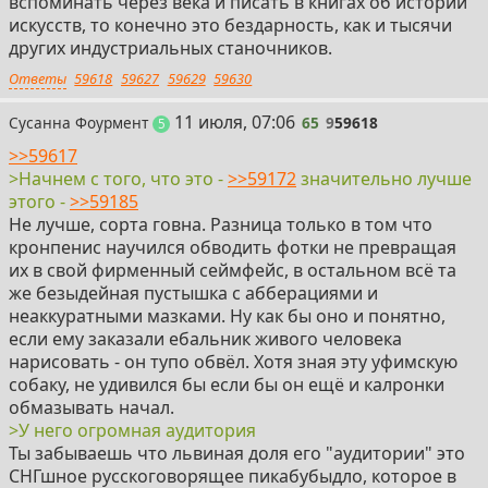
вспоминать через века и писать в книгах об истории
искусств, то конечно это бездарность, как и тысячи
других индустриальных станочников.
Ответы
59618
59627
59629
59630
65
11 июля, 07:06
Сусанна Фоурмент
65
9
59618
постов
5
>>59617
>Начнем с того, что это -
>>59172
значительно лучше
этого -
>>59185
Не лучше, сорта говна. Разница только в том что
кронпенис научился обводить фотки не превращая
их в свой фирменный сеймфейс, в остальном всё та
же безыдейная пустышка с абберациями и
неаккуратными мазками. Ну как бы оно и понятно,
если ему заказали ебальник живого человека
нарисовать - он тупо обвёл. Хотя зная эту уфимскую
собаку, не удивился бы если бы он ещё и калронки
обмазывать начал.
>У него огромная аудитория
Ты забываешь что львиная доля его "аудитории" это
СНГшное русскоговорящее пикабубыдло, которое в