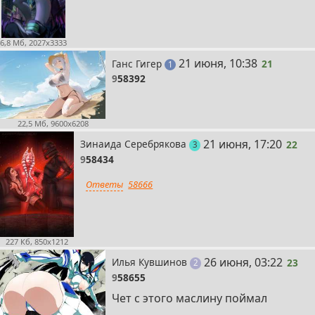
6,8 Мб, 2027x3333
21
21 июня, 10:38
Ганс Гигер
21
пост
1
9
58392
22,5 Мб, 9600x6208
22
21 июня, 17:20
Зинаида Серебрякова
22
поста
3
9
58434
Ответы
58666
227 Кб, 850x1212
23
26 июня, 03:22
Илья Кувшинов
23
поста
2
9
58655
Чет с этого маслину поймал