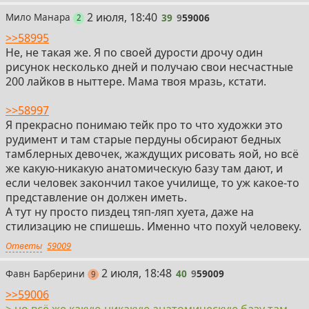
39
2 июля, 18:40
Мило Манара
39
9
59006
поста
2
>>58995
Не, не такая же. Я по своей дурости дрочу один
рисунок несколько дней и получаю свои несчастные
200 лайков в ныттере. Мама твоя мразь, кстати.
>>58997
Я прекрасно понимаю тейк про то что художки это
рудимент и там старые пердуны обсирают бедных
тамблерных девочек, жаждущих рисовать яой, но всё
же какую-никакую анатомическую базу там дают, и
если человек закончил такое училище, то уж какое-то
представление он должен иметь.
А тут ну просто пиздец тяп-ляп хуета, даже на
стилизацию не спишешь. Именно что похуй человеку.
Ответы
59009
40
2 июля, 18:48
Фавн Барберини
40
9
59009
постов
9
>>59006
> но всё же какую-никакую анатомическую базу там