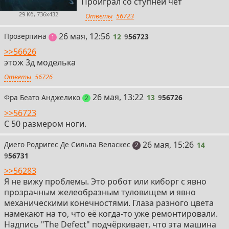
Проиграл со ступней чет
29 Кб, 736x432
Ответы
56723
12
26 мая, 12:56
Прозерпина
12
9
56723
пост
1
>>56626
этож 3д моделька
Ответы
56726
13
26 мая, 13:22
Фра Беато Анджелико
13
9
56726
поста
2
>>56723
С 50 размером ноги.
14
26 мая, 15:26
Диего Родригес Де Сильва Веласкес
14
поста
2
9
56731
>>56283
Я не вижу проблемы. Это робот или киборг с явно
прозрачным желеобразным туловищем и явно
механическими конечностями. Глаза разного цвета
намекают на то, что её когда-то уже ремонтировали.
Надпись "The Defect" подчёркивает, что эта машина