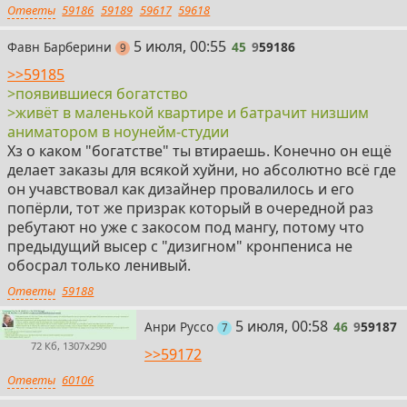
Ответы
59186
59189
59617
59618
45
5 июля, 00:55
Фавн Барберини
45
9
59186
постов
9
>>59185
>появившиеся богатство
>живёт в маленькой квартире и батрачит низшим
аниматором в ноунейм-студии
Хз о каком "богатстве" ты втираешь. Конечно он ещё
делает заказы для всякой хуйни, но абсолютно всё где
он учавствовал как дизайнер провалилось и его
попёрли, тот же призрак который в очередной раз
ребутают но уже с закосом под мангу, потому что
предыдущий высер с "дизигном" кронпениса не
обосрал только ленивый.
Ответы
59188
46
5 июля, 00:58
Анри Руссо
46
9
59187
постов
7
72 Кб, 1307x290
>>59172
Ответы
60106