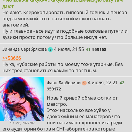
дают
Не дают. Ксерокопировать гипсовый говняк и пенсов
под лампочкой это с натяжкой можно назвать
анатомией.
Ну и главное - все идут в подобные совковые путяги и
вузики просто потому что больше нихуя нет.
41
4 июля, 21:55
Зинаида Серебрякова
41
9
59168
поста
3
>>58666
Ну хз, нубаские работы по моему тоже угарные. Без
них тред становиться каким то постным.
42
4 июля, 22:21
Фавн Барберини
42
постов
9
9
59172
Новый кривой обмаз фотки от
маэстро.
Этож насколько всё хуёво у
даокохуйни и её манагеров что
они нанимают кронпениса ради
1,1 Мб, 792x787
его аудитории ботов и СНГ-аборигенов которые