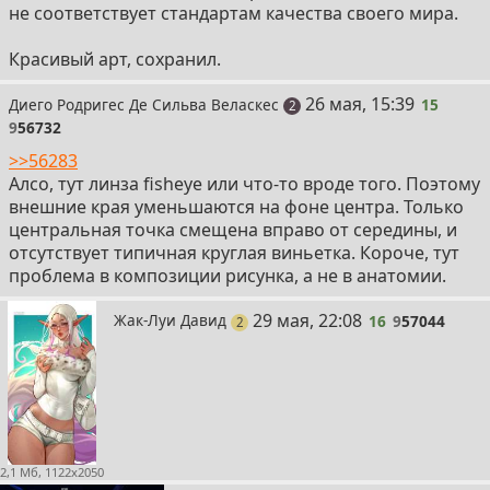
не соответствует стандартам качества своего мира.
Красивый арт, сохранил.
15
26 мая, 15:39
Диего Родригес Де Сильва Веласкес
15
поста
2
9
56732
>>56283
Алсо, тут линза fisheye или что-то вроде того. Поэтому
внешние края уменьшаются на фоне центра. Только
центральная точка смещена вправо от середины, и
отсутствует типичная круглая виньетка. Короче, тут
проблема в композиции рисунка, а не в анатомии.
16
29 мая, 22:08
Жак-Луи Давид
16
9
57044
поста
2
2,1 Мб, 1122x2050