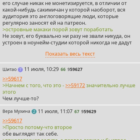
его случае никак не монетизируется, в отличии от
какой-нибудь сакимичан у которой наоборот, вся
аудитория это англоговорящие люди, которые
регулярно заносят ей на патреон.
>островные макаки порой зовут поработать
Не зовут, его буквально ни разу не звали никуда, он
устроен в ноунейм-студии которой никогда не дадут
экранизацию популярного сёнэна, не говоря уже о
Показать весь текст
том что сейчас даже подобные студии аутсорсят свой
кал в узбекистан, а все высеры с его "дизайном"
обосрались.
66
11 июля, 10:29
Шитао
66
9
59627
постов
7
> какой-нибудь "великий" Кодзима приглашает в офис
>>59617
Этот говноед кого только не приглашает, даже если у
>Начнем с того, что это -
>>59172
значительно лучше
тебя лям в инстаграме будет - и тебя позовёт, чтобы
этого
ты как лох прорекламировал его очередное поделие
Чем лучше-то?
про ходьбу вместо геймплея. Именно по той же
причине его нанимал шитфликс, и сейчас наняла
67
11 июля, 11:07
Вера Мухина
67
9
59629
поста
2
бездарная певичка даоко, которая проебала другой
>>59617
бездарной певичке адо, и приходится брать
>Просто потому-что второе
кронпениса с накрученной подписотой в целях
обе выглядят так себе.
рекламы, т.к. это дешевле чем фактически покупать