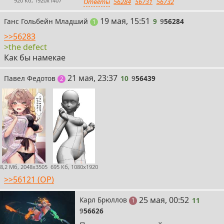
920 Кб, 1920x1407
Ответы
56284
56731
56732
9
19 мая, 15:51
Ганс Гольбейн Младший
9
9
56284
пост
1
>>56283
>the defect
Как бы намекае
10
21 мая, 23:37
Павел Федотов
10
9
56439
поста
2
8,2 Мб, 2048x3505
695 Кб, 1080x1920
>>56121 (OP)
11
25 мая, 00:52
Карл Брюллов
11
пост
1
9
56626