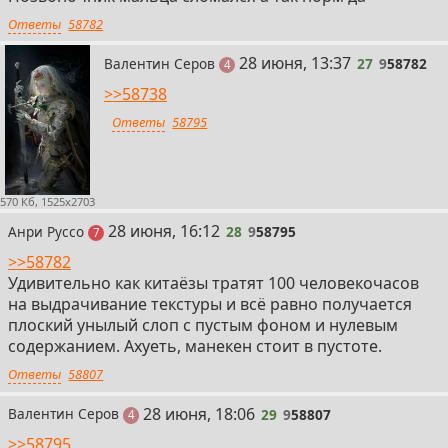
Ответы
58782
27
28 июня, 13:37
Валентин Серов
27
9
58782
поста
4
>>58738
Ответы
58795
570 Кб, 1525x2703
28
28 июня, 16:12
Анри Руссо
28
9
58795
постов
7
>>58782
Удивительно как китаёзы тратят 100 человекочасов
на выдрачивание текстуры и всё равно получается
плоский унылый слоп с пустым фоном и нулевым
содержанием. Ахуеть, манекен стоит в пустоте.
Ответы
58807
29
28 июня, 18:06
Валентин Серов
29
9
58807
поста
4
>>58795