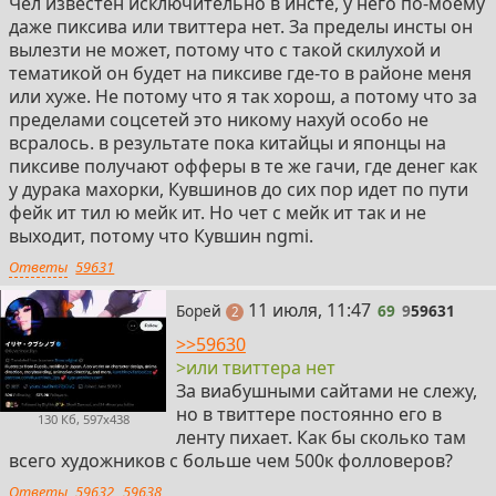
Чел известен исключительно в инсте, у него по-моему
даже пиксива или твиттера нет. За пределы инсты он
вылезти не может, потому что с такой скилухой и
тематикой он будет на пиксиве где-то в районе меня
или хуже. Не потому что я так хорош, а потому что за
пределами соцсетей это никому нахуй особо не
всралось. в результате пока китайцы и японцы на
пиксиве получают офферы в те же гачи, где денег как
у дурака махорки, Кувшинов до сих пор идет по пути
фейк ит тил ю мейк ит. Но чет с мейк ит так и не
выходит, потому что Кувшин ngmi.
Ответы
59631
69
11 июля, 11:47
Борей
69
9
59631
поста
2
>>59630
>или твиттера нет
За виабушными сайтами не слежу,
но в твиттере постоянно его в
130 Кб, 597x438
ленту пихает. Как бы сколько там
всего художников с больше чем 500к фолловеров?
Ответы
59632
59638