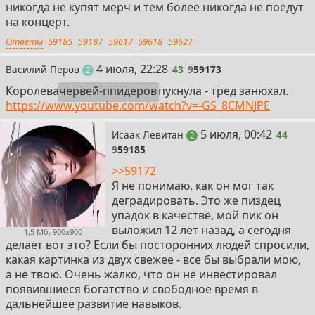
никогда не купят мерч и тем более никогда не поедут
на концерт.
Ответы
59185
59187
59617
59618
59627
43
4 июля, 22:28
Василий Перов
43
9
59173
поста
2
Королева
червей-ппидеров
пукнула - тред занюхал.
https://www.youtube.com/watch?v=-GS_8CMNJPE
44
5 июля, 00:42
Исаак Левитан
44
поста
2
9
59185
>>59172
Я не понимаю, как он мог так
деградировать. Это же пиздец
упадок в качестве, мой пик он
выложил 12 лет назад, а сегодня
1,5 Мб, 900x900
делает вот это? Если бы посторонних людей спросили,
какая картинка из двух свежее - все бы выбрали мою,
а не твою. Очень жалко, что он не инвестировал
появившиеся богатство и свободное время в
дальнейшее развитие навыков.