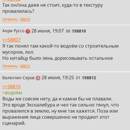
Так он/она даже не стоит, куда-то в текстуру
провалилась?
Ответы
58810
30
28 июня, 19:07
Анри Руссо
30
9
58810
постов
7
>>58807
Я так понял там какой-то водоём со строительным
мусором, лол.
Но китайцу было лень дорисовывать остальное
Ответы
58812
31
28 июня, 19:25
Валентин Серов
31
9
58812
поста
4
>>58810
>водоём
Воды же совсем нету, да и камни бы не плавали.
Это вроде Экскалибура и чел так сильно тянул, что
провалился в землю, ну мне так кажется. Поза или
выражения лица совершенно не продают этот
сценарий.