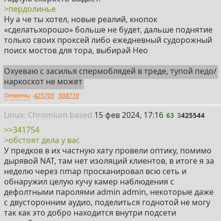
>пердолинье
Ну а че ты хотел, новые реалий, кнопок
«сделатьхорошо» больше не будет, дальше поднятие
только своих проксей либо ежедневный судорожный
поиск мостов для тора, выбирай Нео
Охуеваю с засилья cпepмoблядей в треде, тупой педо/
наркоскот не может
Ответы
425705
508719
63
Linux: Chromium
based
15 фев 2024, 17:16
63
3
425544
>>341754
>обстоят дела у вас
У предков в их частную хату провели оптику, помимо
дырявой NAT, там нет изоляций клиентов, в итоге я за
неделю через nmap просканировал всю сеть и
обнаружил целую кучу камер наблюдения с
дефолтными паролями admin admin, некоторые даже
с двусторонним аудио, поделиться годнотой не могу
так как это добро находится внутри подсети