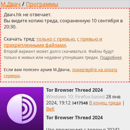
М.Двач
/
Программы
Двач.hk не отвечает.
Вы видите копию треда, сохраненную 10 сентября в
20:30.
Скачать тред
:
только с превью
,
с превью и
прикрепленными файлами
.
Второй вариант может долго скачиваться. Файлы будут
только в живых или недавно утонувших тредах.
Подробнее
Если вам полезен архив М.Двача,
пожертвуйте на оплату
сервера
.
Tor Browser Thread 2024
Win
dows
10: Firefox
based
28 янв
2024, 19:12
В конец треда
|
3
417548
Веб
Tor Browser Thread 2024
Что происходит с тором в 2024?