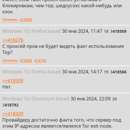
блокировкам, чем тор, шедоусокс какой-нибудь или
клок.
Ответы
418509
18
Win
dows
10: Firefox
based
30 янв 2024, 11:47
18
3
418509
>>418276
С проксёй пров не будет видеть факт использования
Тор?
Ответы
418586
418792
19
Win
dows
10: Firefox
based
30 янв 2024, 14:17
19
3
418586
>>418509
Нет.
20
Win
dows
10: Chromium
based
30 янв 2024, 22:09
20
3
418792
>>418509
Провайдеру достаточно факта того, что сервер под
этим IP-адресом является/являлся Tor exit-node.