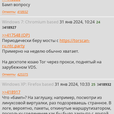
Бамп вопросу
Ответы
418932
24
Win
dows
7: Chromium
based
31 янв 2024, 10:24
24
3
418927
>>417548 (OP)
Периодически беру мосты с
https://torscan-
ru.ntc.party
Примерно на неделю обычно хватает.
На десктопе юзаю Tor через прокси, поднятый на
зарубежном VDS.
Ответы
425375
25
Win
dows
XP: Firefox
based
31 янв 2024, 10:33
25
3
418932
>>418917
Что «бамп»? На заглушку, например, посмотри из
линуксовой виртуалки, раз подозреваешь странное. В
логе, вероятно, пакеты, откинутые маршрутизатором,
поскольку соединение как бы было закрыто с другой