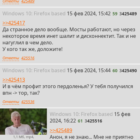
Ответы
425489
59
Win
dows
10: Firefox
based
15 фев 2024, 15:42
59
3
425489
>>425417
Да странное дело вообще. Мосты работают, но через
некоторое время инет шалит и дисконнектит. Так и не
нагуглил в чем дело.
У кого так же, доложите!
Ответы
425516
60
Win
dows
10: Firefox
based
15 фев 2024, 15:44
60
3
425490
>>425413
И в чём профит этого пердоленья? У тебя получился
впн -> тор, так?
Ответы
425536
61
Win
dows
10: Firefox
based
15 фев
2024, 16:22
61
3
425516
>>425489
Анон, я не знаю... Мне не приятно
1,1 Мб, mp4,