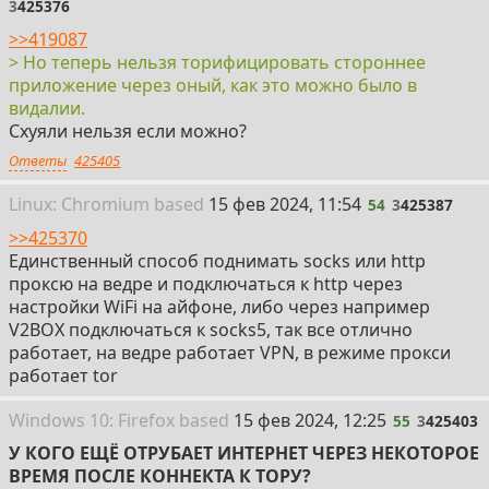
3
425376
>>419087
> Но теперь нельзя торифицировать стороннее
приложение через оный, как это можно было в
видалии.
Схуяли нельзя если можно?
Ответы
425405
54
Linux: Chromium
based
15 фев 2024, 11:54
54
3
425387
>>425370
Единственный способ поднимать socks или http
проксю на ведре и подключаться к http через
настройки WiFi на айфоне, либо через например
V2BOX подключаться к socks5, так все отлично
работает, на ведре работает VPN, в режиме прокси
работает tor
55
Win
dows
10: Firefox
based
15 фев 2024, 12:25
55
3
425403
У КОГО ЕЩЁ ОТРУБАЕТ ИНТЕРНЕТ ЧЕРЕЗ НЕКОТОРОЕ
ВРЕМЯ ПОСЛЕ КОННЕКТА К ТОРУ?