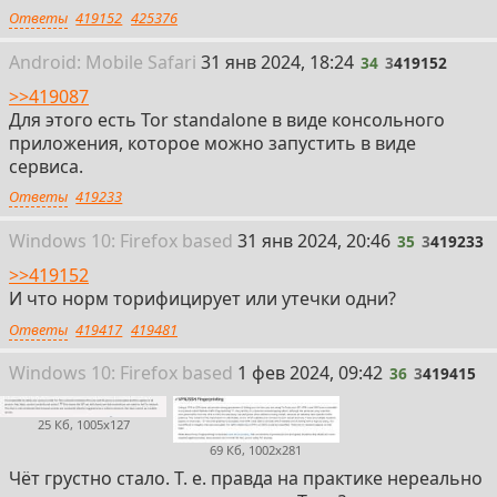
Ответы
419152
425376
34
Android:
Mobile
Safari
31 янв 2024, 18:24
34
3
419152
>>419087
Для этого есть Tor standalone в виде консольного
приложения, которое можно запустить в виде
сервиса.
Ответы
419233
35
Win
dows
10: Firefox
based
31 янв 2024, 20:46
35
3
419233
>>419152
И что норм торифицирует или утечки одни?
Ответы
419417
419481
36
Win
dows
10: Firefox
based
1 фев 2024, 09:42
36
3
419415
25 Кб, 1005x127
69 Кб, 1002x281
Чёт грустно стало. Т. е. правда на практике нереально