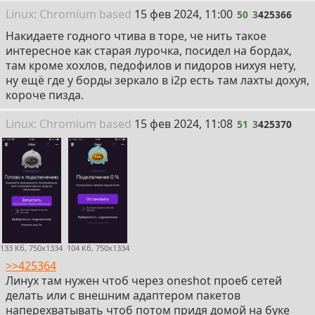
50
Linux: Chromium
based
15 фев 2024, 11:00
50
3
425366
Накидаете годного чтива в торе, че нить такое
интересное как старая лурочка, посидел на бордах,
там кроме хохлов, педофилов и пидоров нихуя нету,
ну ещё где у борды зеркало в i2p есть там лахты дохуя,
короче пизда.
51
Linux: Chromium
based
15 фев 2024, 11:08
51
3
425370
133 Кб, 750x1334
104 Кб, 750x1334
>>425364
Линух там нужен чтоб через oneshot проеб сетей
делать или с внешним адаптером пакетов
наперехватывать чтоб потом придя домой на буке