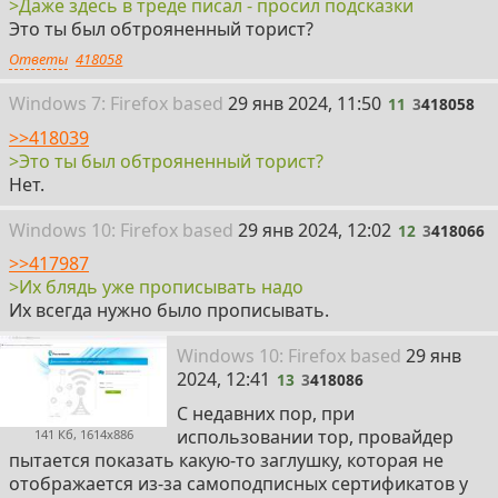
>Даже здесь в треде писал - просил подсказки
Это ты был обтрояненный торист?
Ответы
418058
11
Win
dows
7: Firefox
based
29 янв 2024, 11:50
11
3
418058
>>418039
>Это ты был обтрояненный торист?
Нет.
12
Win
dows
10: Firefox
based
29 янв 2024, 12:02
12
3
418066
>>417987
>Их блядь уже прописывать надо
Их всегда нужно было прописывать.
13
Win
dows
10: Firefox
based
29 янв
2024, 12:41
13
3
418086
С недавних пор, при
использовании тор, провайдер
141 Кб, 1614x886
пытается показать какую-то заглушку, которая не
отображается из-за самоподписных сертификатов у