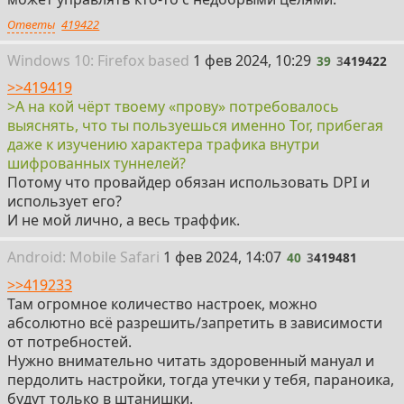
Ответы
419422
39
Win
dows
10: Firefox
based
1 фев 2024, 10:29
39
3
419422
>>419419
>А на кой чёрт твоему «прову» потребовалось
выяснять, что ты пользуешься именно Tor, прибегая
даже к изучению характера трафика внутри
шифрованных туннелей?
Потому что провайдер обязан использовать DPI и
использует его?
И не мой лично, а весь траффик.
40
Android:
Mobile
Safari
1 фев 2024, 14:07
40
3
419481
>>419233
Там огромное количество настроек, можно
абсолютно всё разрешить/запретить в зависимости
от потребностей.
Нужно внимательно читать здоровенный мануал и
пердолить настройки, тогда утечки у тебя, параноика,
будут только в штанишки.