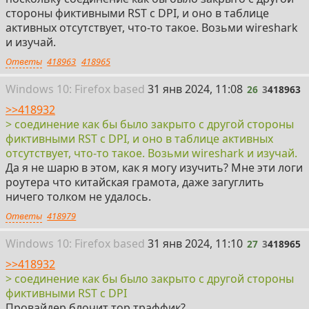
стороны фиктивными RST с DPI, и оно в таблице
активных отсутствует, что-то такое. Возьми wireshark
и изучай.
Ответы
418963
418965
26
Win
dows
10: Firefox
based
31 янв 2024, 11:08
26
3
418963
>>418932
> соединение как бы было закрыто с другой стороны
фиктивными RST с DPI, и оно в таблице активных
отсутствует, что-то такое. Возьми wireshark и изучай.
Да я не шарю в этом, как я могу изучить? Мне эти логи
роутера что китайская грамота, даже загуглить
ничего толком не удалось.
Ответы
418979
27
Win
dows
10: Firefox
based
31 янв 2024, 11:10
27
3
418965
>>418932
> соединение как бы было закрыто с другой стороны
фиктивными RST с DPI
Провайдер блочит тор траффик?