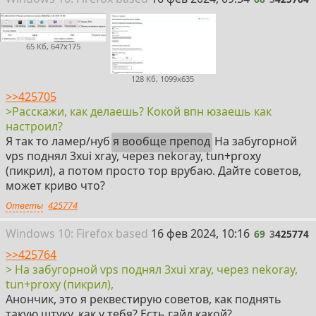
65 Кб, 647x175
128 Кб, 1099x635
>>425705
>Расскажи, как делаешь? Кокой впн юзаешь как
настроил?
Я так то ламер/нуб
я вообще препод
На забугорной
vps поднял 3xui xray, через nekoray, tun+proxy
(пикрил), а потом просто тор врубаю. Дайте советов,
может криво что?
Ответы
425774
69
Win
dows
10: Firefox
based
16 фев 2024, 10:16
69
3
425774
>>425764
> На забугорной vps поднял 3xui xray, через nekoray,
tun+proxy (пикрил),
Анончик, это я реквестирую советов, как поднять
такую штуку, как у тебя? Есть гайд какой?