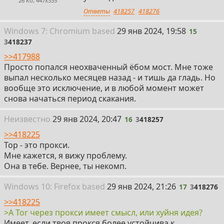
26 Кб, 447x335
Ответы
418257
418276
15
Win
dows
7: Chromium
based
29 янв 2024, 19:58
15
3
418237
>>417988
Просто попался неохваченный ёбом мост. Мне тоже
выпал несколько месяцев назад - и тишь да гладь. Но
вообще это исключение, и в любой момент может
снова начаться период скакания.
16
Неизвестно
29 янв 2024, 20:47
16
3
418257
>>418225
Тор - это прокси.
Мне кажется, я вижу проблему.
Она в тебе. Вернее, ты некомп.
17
Win
dows
10: Firefox
based
29 янв 2024, 21:26
17
3
418276
>>418225
>А Tor через прокси имеет смысл, или хуйня идея?
Имеет, если твоя прокся более устойчива к