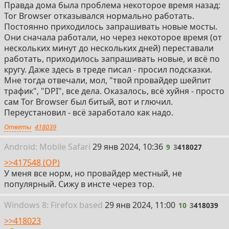
Правда дома была проблема некоторое время назад:
Tor Browser отказывался нормально работать.
Постоянно приходилось запрашивать новые мосты.
Они сначала работали, но через некоторое время (от
нескольких минут до нескольких дней) переставали
работать, приходилось запрашивать новые, и всё по
кругу. Даже здесь в треде писал - просил подсказки.
Мне тогда отвечали, мол, "твой провайдер шейпит
трафик", "DPI", все дела. Оказалось, всё хуйня - просто
сам Tor Browser был битый, вот и глючил.
Переустановил - всё заработало как надо.
Ответы
418039
9
Android:
Mobile
Safari
29 янв 2024, 10:36
9
3
418027
>>417548 (OP)
У меня все норм, но провайдер местный, не
популярный. Сижу в инсте через тор.
10
Win
dows
8: Firefox
based
29 янв 2024, 11:00
10
3
418039
>>418023