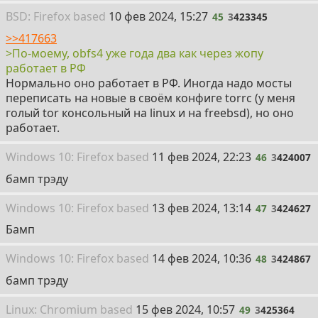
45
BSD: Firefox
based
10 фев 2024, 15:27
45
3
423345
>>417663
>По-моему, obfs4 уже года два как через жопу
работает в РФ
Нормально оно работает в РФ. Иногда надо мосты
переписать на новые в своём конфиге torrc (у меня
голый tor консольный на linux и на freebsd), но оно
работает.
46
Win
dows
10: Firefox
based
11 фев 2024, 22:23
46
3
424007
бамп трэду
47
Win
dows
10: Firefox
based
13 фев 2024, 13:14
47
3
424627
Бамп
48
Win
dows
10: Firefox
based
14 фев 2024, 10:36
48
3
424867
бамп трэду
49
Linux: Chromium
based
15 фев 2024, 10:57
49
3
425364