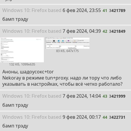
41
Win
dows
10: Firefox
based
6 фев 2024, 23:55
41
3
421789
бамп трэду
42
Win
dows
10: Firefox
based
7 фев 2024, 04:39
42
3
421849
83 Кб, 647x175
132 Кб, 1099x635
Аноны, шадоусокс+tor
Nekoray в режиме tun+proxy. надо ли тору что либо
указывать в настройках, чтобы всё четко работало?
43
Win
dows
10: Firefox
based
7 фев 2024, 14:04
43
3
421999
бамп трэду
44
Win
dows
10: Firefox
based
9 фев 2024, 00:17
44
3
422731
бамп трэду