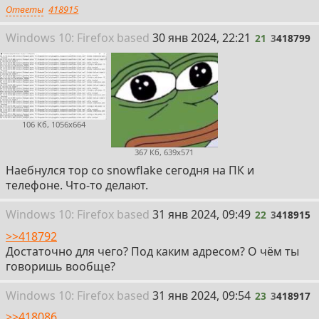
Ответы
418915
21
Win
dows
10: Firefox
based
30 янв 2024, 22:21
21
3
418799
106 Кб, 1056x664
367 Кб, 639x571
Наебнулся тор со snowflake сегодня на ПК и
телефоне. Что-то делают.
22
Win
dows
10: Firefox
based
31 янв 2024, 09:49
22
3
418915
>>418792
Достаточно для чего? Под каким адресом? О чём ты
говоришь вообще?
23
Win
dows
10: Firefox
based
31 янв 2024, 09:54
23
3
418917
>>418086