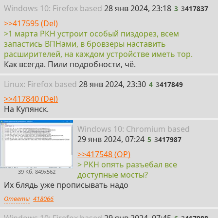
3
Win
dows
10: Firefox
based
28 янв 2024, 23:18
3
3
417837
>>417595 (Del)
>1 марта РКН устроит особый пиздорез, всем
запастись ВПНами, в бровзеры наставить
расширителей, на каждом устройстве иметь тор.
Как всегда. Пили подробности, чё.
4
Linux: Firefox
based
28 янв 2024, 23:30
4
3
417849
>>417840 (Del)
На Купянск.
5
Win
dows
10: Chromium
based
29 янв 2024, 07:24
5
3
417987
>>417548 (OP)
> РКН опять разъебал все
39 Кб, 849x562
доступные мосты?
Их блядь уже прописывать надо
Ответы
418066
6
Win
dows
10: Firefox
based
29 янв 2024, 07:45