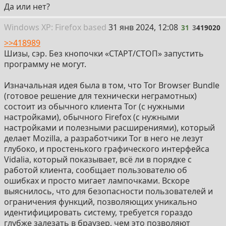
Да или нет?
31
Win
dows
XP: Firefox
based
31 янв 2024, 12:08
31
3
419020
>>418989
Шизы, сэр. Без кнопочки «СТАРТ/СТОП» запустить
программу не могут.
Изначальная идея была в том, что Tor Browser Bundle
(готовое решение для технически неграмотных)
состоит из обычного клиента Tor (с нужными
настройками), обычного Firefox (с нужными
настройками и полезными расширениями), который
делает Mozilla, а разработчики Tor в него не лезут
глубоко, и простенького графического интерфейса
Vidalia, который показывает, всё ли в порядке с
работой клиента, сообщает пользователю об
ошибках и просто мигает лампочками. Вскоре
выяснилось, что для безопасности пользователей и
ограничения функций, позволяющих уникально
идентифицировать систему, требуется гораздо
глубже залезать в браузер, чем это позволяют