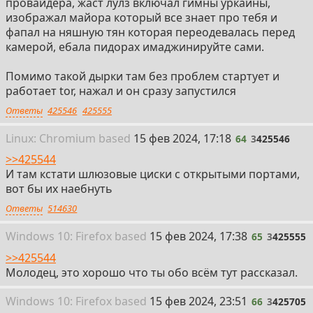
провайдера, жаст лулз включал гимны уркаины,
изображал майора который все знает про тебя и
фапал на няшную тян которая переодевалась перед
камерой, ебала пидорах имаджинируйте сами.
Помимо такой дырки там без проблем стартует и
работает tor, нажал и он сразу запустился
Ответы
425546
425555
64
Linux: Chromium
based
15 фев 2024, 17:18
64
3
425546
>>425544
И там кстати шлюзовые циски с открытыми портами,
вот бы их наебнуть
Ответы
514630
65
Win
dows
10: Firefox
based
15 фев 2024, 17:38
65
3
425555
>>425544
Молодец, это хорошо что ты обо всём тут рассказал.
66
Win
dows
10: Firefox
based
15 фев 2024, 23:51
66
3
425705