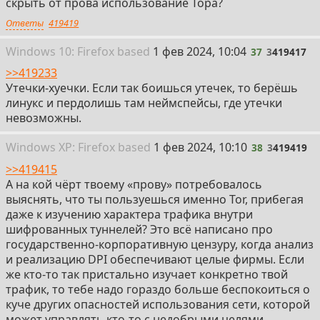
скрыть от прова использование Тора?
Ответы
419419
37
Win
dows
10: Firefox
based
1 фев 2024, 10:04
37
3
419417
>>419233
Утечки-хуечки. Если так боишься утечек, то берёшь
линукс и пердолишь там неймспейсы, где утечки
невозможны.
38
Win
dows
XP: Firefox
based
1 фев 2024, 10:10
38
3
419419
>>419415
А на кой чёрт твоему «прову» потребовалось
выяснять, что ты пользуешься именно Tor, прибегая
даже к изучению характера трафика внутри
шифрованных туннелей? Это всё написано про
государственно-корпоративную цензуру, когда анализ
и реализацию DPI обеспечивают целые фирмы. Если
же кто-то так пристально изучает конкретно твой
трафик, то тебе надо гораздо больше беспокоиться о
куче других опасностей использования сети, которой
может управлять кто-то с недобрыми целями.