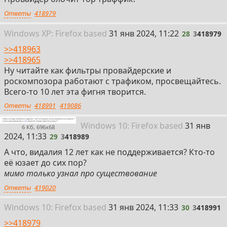
Ответы
418979
28
Win
dows
XP: Firefox
based
31 янв 2024, 11:22
28
3
418979
>>418963
>>418965
Ну читайте как фильтры провайдерские и
роскомпозора работают с трафиком, просвещайтесь.
Всего-то 10 лет эта фигня творится.
Ответы
418991
419086
29
Win
dows
10: Firefox
based
31 янв
6 Кб, 696x68
2024, 11:33
29
3
418989
А что, видалия 12 лет как не поддерживается? Кто-то
её юзает до сих пор?
мимо только узнал про существование
Ответы
419020
30
Win
dows
10: Firefox
based
31 янв 2024, 11:33
30
3
418991
>>418979