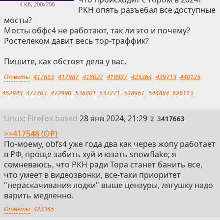
4 Кб, 200x200
РКН опять разъебал все доступные
мосты?
Мосты обфс4 не работают, так ли это и почему?
Ростелеком давит весь тор-траффик?
Пишите, как обстоят дела у вас.
Ответы
417663
417987
418027
418927
425364
439713
440125
452944
472703
472990
536801
537271
538961
544884
626113
2
Linux: Firefox
based
28 янв 2024, 21:29
2
3
417663
>>417548 (OP)
По-моему, obfs4 уже года два как через жопу работает
в РФ, проще забить хуй и юзать snowflake; я
сомневаюсь, что РКН ради Тора станет банить все,
что умеет в видеозвонки, все-таки приоритет
"нераскачивания лодки" выше цензуры, лягушку надо
варить медленно.
Ответы
423345