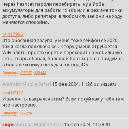
через hashcat пароли перебирать, ну а йоба
аккумуляторы для работы rtl sdr, или в режиме точки
доступа, либо репитера, в любом случае они на ходу
меняются спокойно.
>>417996
Это обосанная залупа, у меня тоже гейфон се 2020,
так я когда подключаюсь к тору у меня отрубается
WiFi блять, просто берет и переходит на мобильную
сеть, тварь ебаная, большой брат хорошо придумал,
а больше и нихуя нету для tor под iOS
Ответы
425387
435488
52
Android:
Mobile
Safari
15 фев 2024, 11:26
52
3
425375
>>418927
И зачем ты высрался этим? Всем похуй как у тебя там
что настроено.
Ответы
517284
53
sage
Android:
Mobile
Safari
15 фев 2024, 11:28
53