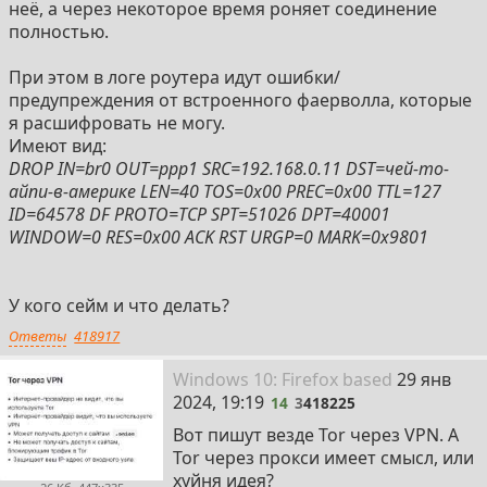
неё, а через некоторое время роняет соединение
полностью.
При этом в логе роутера идут ошибки/
предупреждения от встроенного фаерволла, которые
я расшифровать не могу.
Имеют вид:
DROP IN=br0 OUT=ppp1 SRC=192.168.0.11 DST=чей-то-
айпи-в-америке LEN=40 TOS=0x00 PREC=0x00 TTL=127
ID=64578 DF PROTO=TCP SPT=51026 DPT=40001
WINDOW=0 RES=0x00 ACK RST URGP=0 MARK=0x9801
У кого сейм и что делать?
Ответы
418917
14
Win
dows
10: Firefox
based
29 янв
2024, 19:19
14
3
418225
Вот пишут везде Tor через VPN. А
Tor через прокси имеет смысл, или
хуйня идея?