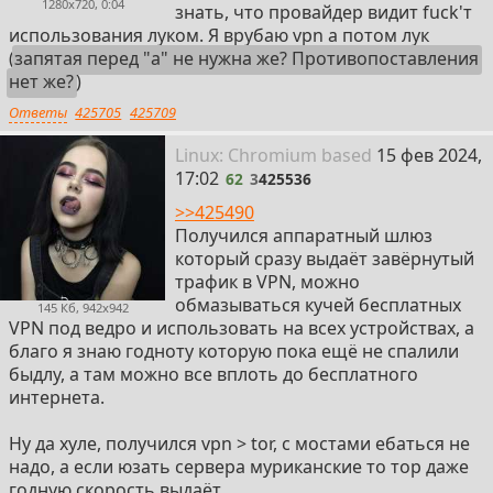
1280x720, 0:04
знать, что провайдер видит fuck'т
использования луком. Я врубаю vpn а потом лук
(
запятая перед "а" не нужна же? Противопоставления
нет же?
)
Ответы
425705
425709
62
Linux: Chromium
based
15 фев 2024,
17:02
62
3
425536
>>425490
Получился аппаратный шлюз
который сразу выдаёт завёрнутый
трафик в VPN, можно
обмазываться кучей бесплатных
145 Кб, 942x942
VPN под ведро и использовать на всех устройствах, а
благо я знаю годноту которую пока ещё не спалили
быдлу, а там можно все вплоть до бесплатного
интернета.
Ну да хуле, получился vpn > tor, с мостами ебаться не
надо, а если юзать сервера муриканские то тор даже
годную скорость выдаёт.