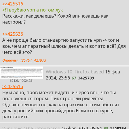
>>425516
>Я врубаю vpn а потом лук
Расскажи, как делаешь? Кокой впн юзаешь как
настроил?
>>425536
А не проще было стандартно запустить vpn -> tor и
всё, чем аппаратный шлюзы делать и вот это всё? Для
чего всё это?
Ответы
425764
427973
67
Win
dows
10: Firefox
based
15 фев
2024, 23:56
67
3
425709
69 Кб, 1002x281
>>425516
Ну и алцо, пров может видеть и через впн, что ты
пользуешься тором. Пик стронгли рилейтед.
Однако неизвестно, как на практике с этим обстоят
дела у российских провайдеров.Если кто в курсе,
расскажите.
68
Win
dows
10: Firefox
based
16 фев 2024, 09:54
68
3
425764