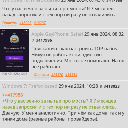
6
3
417988
Что у вас вечно за нытье про мосты? Я 7 месяцев
назад запросил и с тех пор ни разу не отвалились.
Ответы
418023
418237
7
Apple Gay
i
Phone: Safari
29 янв 2024, 08:32
7
3
417996
Подскажите, как настроить ТОР на ios.
Нихуя не работает ни один тип
подключения. Мосты не помогают. На пк
все работает.
106 Кб, 828x1225
Ответы
425370
435354
8
Win
dows
7: Firefox
based
29 янв 2024, 10:28
8
3
418023
>>417988
>Что у вас вечно за нытье про мосты? Я 7 месяцев
назад запросил и с тех пор ни разу не отвалились.
Двачую. У меня аналогично. При чём как дома, так и у
тянки дома (разные районы, провайдеры).