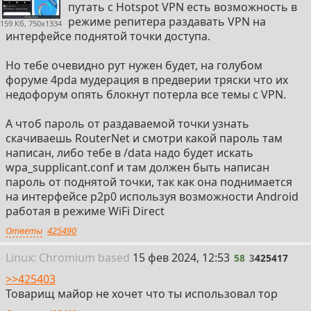
путать с Hotspot VPN есть возможность в
режиме репитера раздавать VPN на
159 Кб, 750x1334
интерфейсе поднятой точки доступа.
Но тебе очевидно рут нужен будет, на голубом
форуме 4pda мудерация в предверии тряски что их
недофорум опять блокнут потерла все темы с VPN.
А чтоб пароль от раздаваемой точки узнать
скачиваешь RouterNet и смотри какой пароль там
написан, либо тебе в /data надо будет искать
wpa_supplicant.conf и там должен быть написан
пароль от поднятой точки, так как она поднимается
на интерфейсе p2p0 используя возможности Android
работая в режиме WiFi Direct
Ответы
425490
58
Linux: Chromium
based
15 фев 2024, 12:53
58
3
425417
>>425403
Товарищ майор не хочет что ты использовал тор