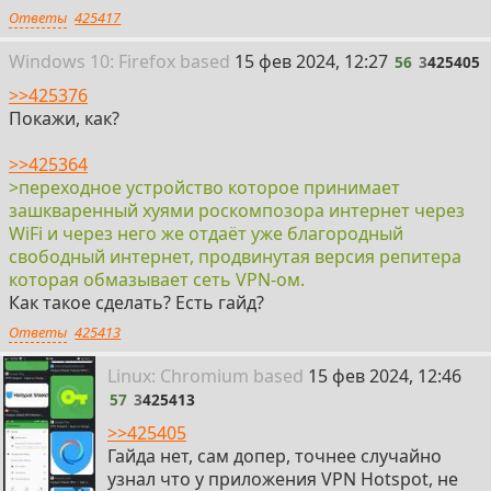
Ответы
425417
56
Win
dows
10: Firefox
based
15 фев 2024, 12:27
56
3
425405
>>425376
Покажи, как?
>>425364
>переходное устройство которое принимает
зашкваренный хуями роскомпозора интернет через
WiFi и через него же отдаёт уже благородный
свободный интернет, продвинутая версия репитера
которая обмазывает сеть VPN-ом.
Как такое сделать? Есть гайд?
Ответы
425413
57
Linux: Chromium
based
15 фев 2024, 12:46
57
3
425413
>>425405
Гайда нет, сам допер, точнее случайно
узнал что у приложения VPN Hotspot, не