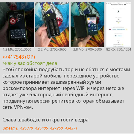
1,2 Мб, 2700x3600
2,2 Мб, 2700x3600
2,8 Мб, 2700x3600
82 Кб, 750x1334
>>417548 (OP)
>как у вас обстоят дела
Чтоб спокойна подрубать тор и не ебаться с мостами
сделал из старой мобилы переходное устройство
которое принимает зашкваренный хуями
роскомпозора интернет через WiFi и через него же
отдаёт уже благородный свободный интернет,
продвинутая версия репитера которая обмазывает
сеть VPN-ом.
Слава швабодке и открытости ведра
Ответы
425370
425405
427260
434371