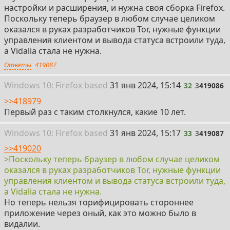
настройки и расширения, и нужна своя сборка Firefox.
Поскольку теперь браузер в любом случае целиком
оказался в руках разработчиков Tor, нужные функции
управления клиентом и вывода статуса встроили туда,
а Vidalia стала не нужна.
Ответы
419087
32
Win
dows
10: Firefox
based
31 янв 2024, 15:14
32
3
419086
>>418979
Первый раз с таким столкнулся, какие 10 лет.
33
Win
dows
10: Firefox
based
31 янв 2024, 15:17
33
3
419087
>>419020
>Поскольку теперь браузер в любом случае целиком
оказался в руках разработчиков Tor, нужные функции
управления клиентом и вывода статуса встроили туда,
а Vidalia стала не нужна.
Но теперь нельзя торифицировать стороннее
приложение через оный, как это можно было в
видалии.