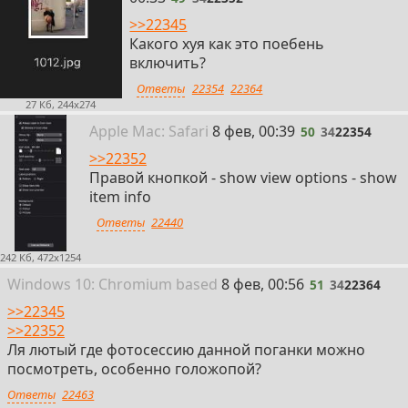
>>22345
Какого хуя как это поебень
включить?
Ответы
22354
22364
27 Кб, 244x274
50
Apple
Mac: Safari
8 фев, 00:39
50
34
22354
>>22352
Правой кнопкой - show view options - show
item info
Ответы
22440
242 Кб, 472x1254
51
Win
dows
10: Chromium
based
8 фев, 00:56
51
34
22364
>>22345
>>22352
Ля лютый где фотосессию данной поганки можно
посмотреть, особенно голожопой?
Ответы
22463