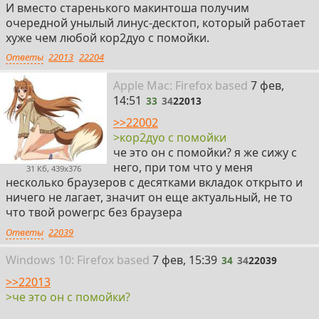
И вместо старенького макинтоша получим
очередной унылый линус-десктоп, который работает
хуже чем любой кор2дуо с помойки.
Ответы
22013
22204
33
Apple
Mac: Firefox
based
7 фев,
14:51
33
34
22013
>>22002
>кор2дуо с помойки
че это он с помойки? я же сижу с
него, при том что у меня
31 Кб, 439x376
несколько браузеров с десятками вкладок открыто и
ничего не лагает, значит он еще актуальный, не то
что твой powerpc без браузера
Ответы
22039
34
Win
dows
10: Firefox
based
7 фев, 15:39
34
34
22039
>>22013
>че это он с помойки?