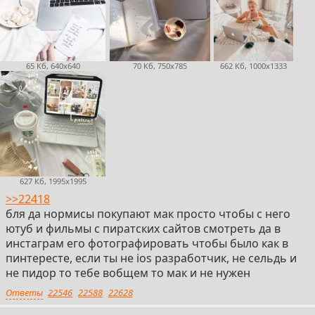
65 Кб, 640x640
70 Кб, 750x785
662 Кб, 1000x1333
627 Кб, 1995x1995
>>22418
бля да нормисы покупают мак просто чтобы с него
ютуб и фильмы с пиратских сайтов смотреть да в
инстаграм его фотографировать чтобы было как в
пинтересте, если ты не ios разработчик, не сельдь и
не пидор то тебе вобщем то мак и не нужен
Ответы
22546
22588
22628