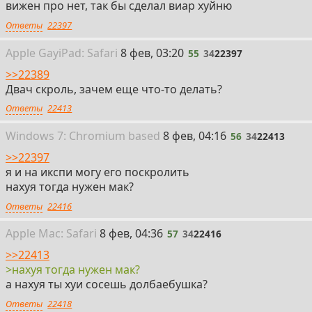
вижен про нет, так бы сделал виар хуйню
Ответы
22397
55
Apple Gay
i
Pad: Safari
8 фев, 03:20
55
34
22397
>>22389
Двач скроль, зачем еще что-то делать?
Ответы
22413
56
Win
dows
7: Chromium
based
8 фев, 04:16
56
34
22413
>>22397
я и на икспи могу его поскролить
нахуя тогда нужен мак?
Ответы
22416
57
Apple
Mac: Safari
8 фев, 04:36
57
34
22416
>>22413
>нахуя тогда нужен мак?
а нахуя ты хуи сосешь долбаебушка?
Ответы
22418