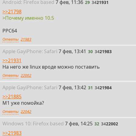
29
Android: Firefox
based
7 фев, 11:36
29
34
21931
>>21798
>Почему именно 10.5
PPC64
Ответы
21983
30
Apple Gay
i
Phone: Safari
7 фев, 13:41
30
34
21983
>>21931
На него же linux вроде можно поставить
Ответы
22002
31
Apple Gay
i
Phone: Safari
7 фев, 13:42
31
34
21984
>>21885
M1 уже помойка?
Ответы
22042
32
Win
dows
10: Firefox
based
7 фев, 14:25
32
34
22002
>>21983