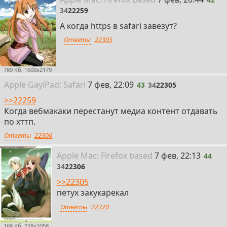
34
22259
А когда https в safari завезут?
Ответы
22305
789 Кб, 1600x2179
43
Apple Gay
i
Pad: Safari
7 фев, 22:09
43
34
22305
>>22259
Когда вебмакаки перестанут медиа контент отдавать
по хттп.
Ответы
22306
44
Apple
Mac: Firefox
based
7 фев, 22:13
44
34
22306
>>22305
петух закукарекал
Ответы
22320
168 Кб, 728x1058