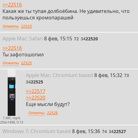
>>22516
Какая же ты тупая долбоёбина. Не удивительно, что
пользуешься хромопарашей
Ответы
22525
72
Apple
Mac: Safari
8 фев, 15:15
72
34
22520
>>22516
Ты зафотошопил
Ответы
22525
73
Apple
Mac: Chromium
based
8 фев, 15:32
73
34
22525
>>22517
>>22520
Еще мысли будут?
Ответы
22529
1 Мб, mp4,
256x1498, 0:13
74
Win
dows
7: Chromium
based
8 фев, 15:36
74
34
22527