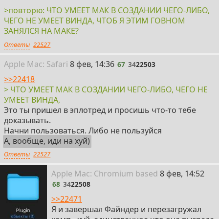
>повторю: ЧТО УМЕЕТ МАК В СОЗДАНИИ ЧЕГО-ЛИБО,
ЧЕГО НЕ УМЕЕТ ВИНДА, ЧТОБ Я ЭТИМ ГОВНОМ
ЗАНЯЛСЯ НА МАКЕ?
Ответы
22527
67
Apple
Mac: Safari
8 фев, 14:36
67
34
22503
>>22418
> ЧТО УМЕЕТ МАК В СОЗДАНИИ ЧЕГО-ЛИБО, ЧЕГО НЕ
УМЕЕТ ВИНДА,
Это ты пришел в эплотред и просишь что-то тебе
доказывать.
Начни пользоваться. Либо не пользуйся
А, вообще, иди на хуй)
Ответы
22527
68
Apple
Mac: Chromium
based
8 фев, 14:52
68
34
22508
>>22471
Я и завершал Файндер и перезагружал