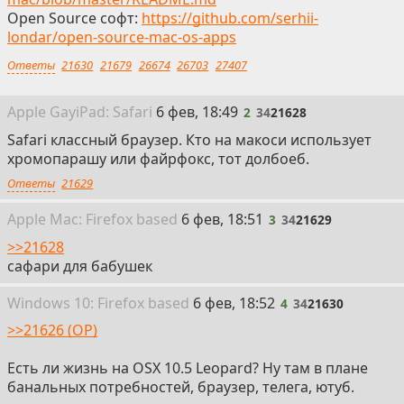
Open Source софт:
https://github.com/serhii-
londar/open-source-mac-os-apps
Ответы
21630
21679
26674
26703
27407
2
Apple Gay
i
Pad: Safari
6 фев, 18:49
2
34
21628
Safari классный браузер. Кто на макоси использует
хромопарашу или файрфокс, тот долбоеб.
Ответы
21629
3
Apple
Mac: Firefox
based
6 фев, 18:51
3
34
21629
>>21628
сафари для бабушек
4
Win
dows
10: Firefox
based
6 фев, 18:52
4
34
21630
>>21626 (OP)
Есть ли жизнь на OSX 10.5 Leopard? Ну там в плане
банальных потребностей, браузер, телега, ютуб.