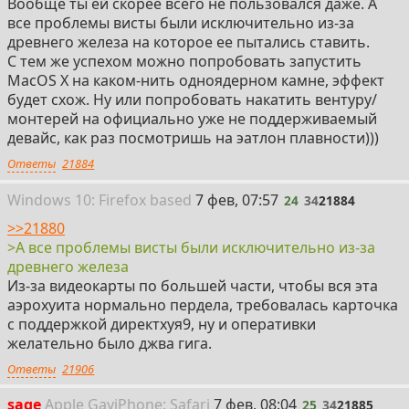
Вообще ты ей скорее всего не пользовался даже. А
все проблемы висты были исключительно из-за
древнего железа на которое ее пытались ставить.
С тем же успехом можно попробовать запустить
MacOS X на каком-нить одноядерном камне, эффект
будет схож. Ну или попробовать накатить вентуру/
монтерей на официально уже не поддерживаемый
девайс, как раз посмотришь на эатлон плавности)))
Ответы
21884
24
Win
dows
10: Firefox
based
7 фев, 07:57
24
34
21884
>>21880
>А все проблемы висты были исключительно из-за
древнего железа
Из-за видеокарты по большей части, чтобы вся эта
аэрохуита нормально пердела, требовалась карточка
с поддержкой директхуя9, ну и оперативки
желательно было джва гига.
Ответы
21906
25
sage
Apple Gay
i
Phone: Safari
7 фев, 08:04
25
34
21885