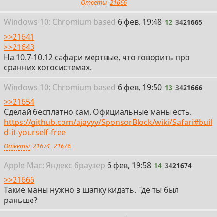
Ответы
21666
12
Win
dows
10: Chromium
based
6 фев, 19:48
12
34
21665
>>21641
>>21643
На 10.7-10.12 сафари мертвые, что говорить про
сранних котосистемах.
13
Win
dows
10: Chromium
based
6 фев, 19:50
13
34
21666
>>21654
Сделай бесплатно сам. Официальные маны есть.
https://github.com/ajayyy/SponsorBlock/wiki/Safari#buil
d-it-yourself-free
Ответы
21674
21676
14
Apple
Mac: Яндекс
браузер
6 фев, 19:58
14
34
21674
>>21666
Такие маны нужно в шапку кидать. Где ты был
раньше?