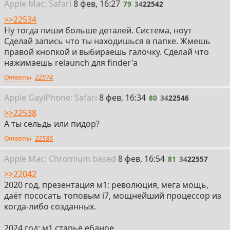
79
Apple
Mac: Safari
8 фев, 16:27
79
34
22542
>>22534
Ну тогда пиши больше деталей. Система, ноут
Сделай запись что ты находишься в папке. Жмешь
правой кнопкой и выбираешь галочку. Сделай что
нажимаешь relaunch для finder'a
Ответы
22574
80
Apple Gay
i
Phone: Safari
8 фев, 16:34
80
34
22546
>>22538
А ты сельдь или пидор?
Ответы
22586
81
Apple
Mac: Chromium
based
8 фев, 16:54
81
34
22557
>>22042
2020 год, презентация м1: революция, мега мощь,
даёт пососать топовым i7, мощнейший процессор из
когда-либо созданных.
2024 год: м1 старьё ебаное