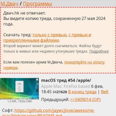
М.Двач
/
Программы
Двач.hk не отвечает.
Вы видите копию треда, сохраненную 27 мая 2024
года.
Скачать тред
:
только с превью
,
с превью и
прикрепленными файлами
.
Второй вариант может долго скачиваться. Файлы будут
только в живых или недавно утонувших тредах.
Подробнее
Если вам полезен архив М.Двача,
пожертвуйте на оплату
сервера
.
macOS тред #54 /apple/
Apple
Mac: Firefox
based
6 фев,
18:45
В конец треда
|
Веб
34
21626
Предыдущий:
>>3409014 (OP)
1,5 Мб, 1920x1080
Софт:
https://github.com/jaywcjlove/awesome-
mac/blob/master/README.md