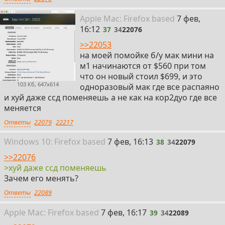
37
Apple
Mac: Firefox
based
7 фев,
16:12
37
34
22076
>>22053
на моей помойке б/у мак мини на
м1 начинаются от $560 при том
что он новый стоил $699, и это
103 Кб, 647x614
одноразовый мак где все распаяно
и хуй даже ссд поменяешь а не как на кор2дуо где все
меняется
Ответы
22079
22217
38
Win
dows
10: Firefox
based
7 фев, 16:13
38
34
22079
>>22076
>хуй даже ссд поменяешь
Зачем его менять?
Ответы
22089
39
Apple
Mac: Firefox
based
7 фев, 16:17
39
34
22089