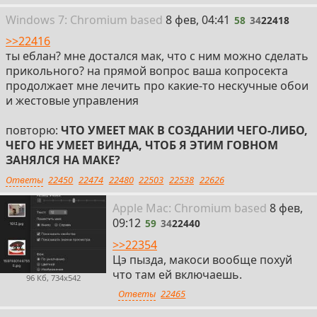
58
Win
dows
7: Chromium
based
8 фев, 04:41
58
34
22418
>>22416
ты еблан? мне достался мак, что с ним можно сделать
прикольного? на прямой вопрос ваша копросекта
продолжает мне лечить про какие-то нескучные обои
и жестовые управления
повторю:
ЧТО УМЕЕТ МАК В СОЗДАНИИ ЧЕГО-ЛИБО,
ЧЕГО НЕ УМЕЕТ ВИНДА, ЧТОБ Я ЭТИМ ГОВНОМ
ЗАНЯЛСЯ НА МАКЕ?
Ответы
22450
22474
22480
22503
22538
22626
59
Apple
Mac: Chromium
based
8 фев,
09:12
59
34
22440
>>22354
Цэ пызда, макоси вообще похуй
что там ей включаешь.
96 Кб, 734x542
Ответы
22465