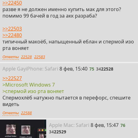
>>22450
разве я не должен именно купить мак для этого?
помимо 99 бачей в год за акк разраба?
>>22503
>>22480
типичный макоёб, напыщенный еблан и спермой изо
рта воняет
Ответы
22528
22583
75
Apple Gay
i
Phone: Safari
8 фев, 15:40
75
34
22528
>>22527
>Microsoft Windows 7
>спермой изо рта воняет
Спермохлёб натужно пытается в перефорс, спешите
видеть
Ответы
22588
76
Apple
Mac: Safari
8 фев, 15:47
76
34
22529