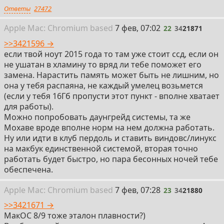
Ответы
27472
22
Apple
Mac: Chromium
based
7 фев, 07:02
22
34
21871
>>3421596 →
если твой ноут 2015 года то там уже стоит ссд, если он
не ушатан в хламину то вряд ли тебе поможет его
замена. Нарастить память может быть не лишним, но
она у тебя распаяна, не каждый умелец возьмется
(если у тебя 16Гб пропусти этот пункт - вполне хватает
для работы).
Можно попробовать даунгрейд системы, та же
Мохаве вроде вполне норм на нем должна работать.
Ну или идти в клуб пердоль и ставить виндовс/линукс
на макбук единственной системой, вторая точно
работать будет быстро, но пара бесонных ночей тебе
обеспечена.
23
Apple
Mac: Chromium
based
7 фев, 07:28
23
34
21880
>>3421671 →
МакОС 8/9 тоже эталон плавности?)