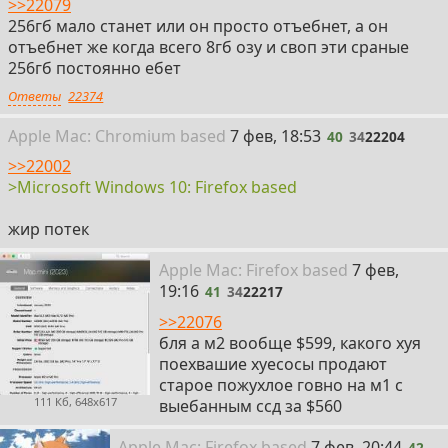
>>22079
256гб мало станет или он просто отъебнет, а он
отъебнет же когда всего 8гб озу и своп эти сраные
256гб постоянно ебет
Ответы
22374
40
Apple
Mac: Chromium
based
7 фев, 18:53
40
34
22204
>>22002
>Microsoft Windows 10: Firefox based
жир потек
41
Apple
Mac: Firefox
based
7 фев,
19:16
41
34
22217
>>22076
бля а м2 вообще $599, какого хуя
поехвашие хуесосы продают
старое пожухлое говно на м1 с
111 Кб, 648x617
выебанным ссд за $560
42
Apple
Mac: Firefox
based
7 фев, 20:44
42