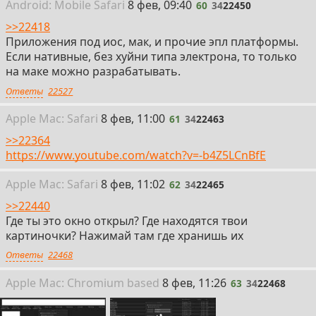
60
Android:
Mobile
Safari
8 фев, 09:40
60
34
22450
>>22418
Приложения под иос, мак, и прочие эпл платформы.
Если нативные, без хуйни типа электрона, то только
на маке можно разрабатывать.
Ответы
22527
61
Apple
Mac: Safari
8 фев, 11:00
61
34
22463
>>22364
https://www.youtube.com/watch?v=-b4Z5LCnBfE
62
Apple
Mac: Safari
8 фев, 11:02
62
34
22465
>>22440
Где ты это окно открыл? Где находятся твои
картиночки? Нажимай там где хранишь их
Ответы
22468
63
Apple
Mac: Chromium
based
8 фев, 11:26
63
34
22468