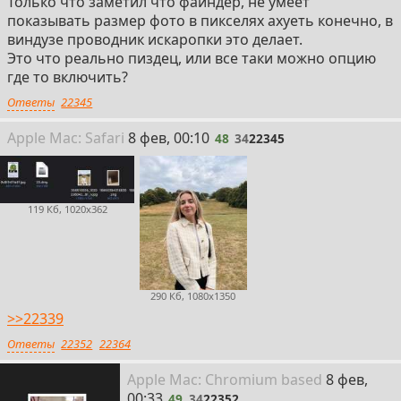
Только что заметил что файндер, не умеет
показывать размер фото в пикселях ахуеть конечно, в
виндузе проводник искаропки это делает.
Это что реально пиздец, или все таки можно опцию
где то включить?
Ответы
22345
48
Apple
Mac: Safari
8 фев, 00:10
48
34
22345
119 Кб, 1020x362
290 Кб, 1080x1350
>>22339
Ответы
22352
22364
49
Apple
Mac: Chromium
based
8 фев,
00:33
49
34
22352