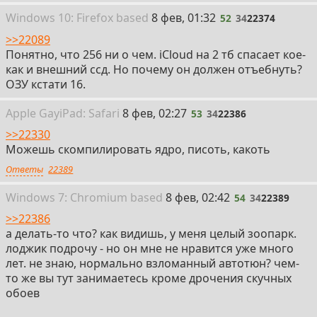
52
Win
dows
10: Firefox
based
8 фев, 01:32
52
34
22374
>>22089
Понятно, что 256 ни о чем. iCloud на 2 тб спасает кое-
как и внешний ссд. Но почему он должен отъебнуть?
ОЗУ кстати 16.
53
Apple Gay
i
Pad: Safari
8 фев, 02:27
53
34
22386
>>22330
Можешь скомпилировать ядро, писоть, какоть
Ответы
22389
54
Win
dows
7: Chromium
based
8 фев, 02:42
54
34
22389
>>22386
а делать-то что? как видишь, у меня целый зоопарк.
лоджик подрочу - но он мне не нравится уже много
лет. не знаю, нормально взломанный автотюн? чем-
то же вы тут занимаетесь кроме дрочения скучных
обоев