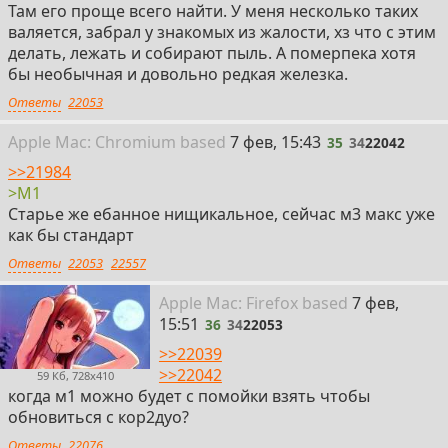
Там его проще всего найти. У меня несколько таких
валяется, забрал у знакомых из жалости, хз что с этим
делать, лежать и собирают пыль. А померпека хотя
бы необычная и довольно редкая железка.
Ответы
22053
35
Apple
Mac: Chromium
based
7 фев, 15:43
35
34
22042
>>21984
>M1
Старье же ебанное нищикальное, сейчас м3 макс уже
как бы стандарт
Ответы
22053
22557
36
Apple
Mac: Firefox
based
7 фев,
15:51
36
34
22053
>>22039
>>22042
59 Кб, 728x410
когда м1 можно будет с помойки взять чтобы
обновиться с кор2дуо?
Ответы
22076