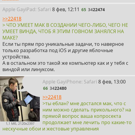
65
Apple Gay
i
Pad: Safari
8 фев, 12:11
65
34
22474
>>22418
> ЧТО УМЕЕТ МАК В СОЗДАНИИ ЧЕГО-ЛИБО, ЧЕГО НЕ
УМЕЕТ ВИНДА, ЧТОБ Я ЭТИМ ГОВНОМ ЗАНЯЛСЯ НА
МАКЕ?
Если ты прям про уникальные задачи, то наверное
только разработка под iOS и другие яблочные
устройства.
А в остальном это такой же компьютер как и у тебя с
виндой или линуксом.
66
Apple Gay
i
Phone: Safari
8 фев, 13:00
66
34
22480
>>22418
>ты еблан? мне достался мак, что с
ним можно сделать прикольного? на
прямой вопрос ваша копросекта
продолжает мне лечить про какие-то
1,1 Мб, 2120x2397
нескучные обои и жестовые управления