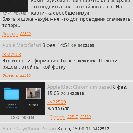
комп - хуй, единственное что она высрала
это подпись сколько файлов папке. На
картинках вообще нихуя.
37 Кб, 232x360
Блять я шоке нахуй, мне что доп проводник скачивать
теперь.
Ответы
22509
69
Apple
Mac: Safari
8 фев, 14:54
69
34
22509
>>22508
Это и есть информация. Ты все включил. Положи
рядом с этой папкой фотку
Ответы
22516
70
Apple
Mac: Chromium
based
8 фев,
15:05
70
34
22516
>>22509
Жопа бля
Ответы
22517
22520
80 Кб, 468x356
71
Apple Gay
i
Phone: Safari
8 фев, 15:08
71
34
22517