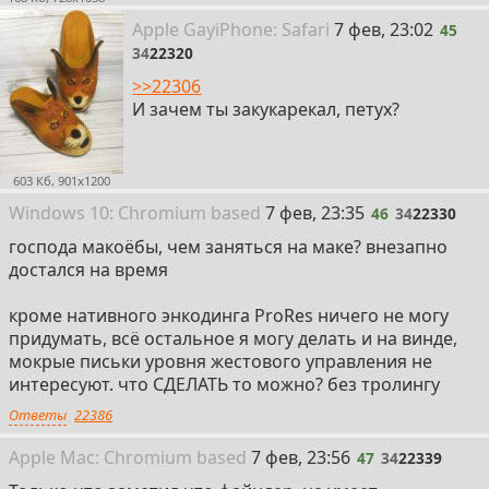
45
Apple Gay
i
Phone: Safari
7 фев, 23:02
45
34
22320
>>22306
И зачем ты закукарекал, петух?
603 Кб, 901x1200
46
Win
dows
10: Chromium
based
7 фев, 23:35
46
34
22330
господа макоёбы, чем заняться на маке? внезапно
достался на время
кроме нативного энкодинга ProRes ничего не могу
придумать, всё остальное я могу делать и на винде,
мокрые письки уровня жестового управления не
интересуют. что СДЕЛАТЬ то можно? без тролингу
Ответы
22386
47
Apple
Mac: Chromium
based
7 фев, 23:56
47
34
22339