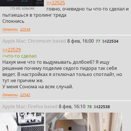
>>22525
говно, очевидно ты что-то сделал и
175 Кб, 624x344
пытаешься в тролинг треда
Спокнись
Ответы
22534
77
Apple
Mac: Chromium
based
8 фев, 16:00
77
34
22534
>>22529
>что-то сделал
Нахуя мне что то выдумывать долбоеб? Я ищу
решение почему поделие седого пидора так себя
ведет. В настройках я отключал только спотлайт, но
тут не причем же.
У меня Сонома на всяк случай.
Ответы
22542
78
Apple
Mac: Firefox
based
8 фев, 16:10
78
34
22538