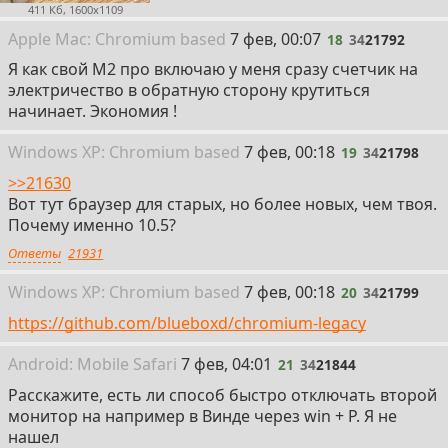
411 Кб, 1600x1109
18
Apple
Mac: Chromium
based
7 фев, 00:07
18
34
21792
Я как свой М2 про включаю у меня сразу счетчик на
электричество в обратную сторону крутиться
начинает. Экономия !
19
Win
dows
XP: Chromium
based
7 фев, 00:18
19
34
21798
>>21630
Вот тут браузер для старых, но более новых, чем твоя.
Почему именно 10.5?
Ответы
21931
20
Win
dows
XP: Chromium
based
7 фев, 00:18
20
34
21799
https://github.com/blueboxd/chromium-legacy
21
Android:
Mobile
Safari
7 фев, 04:01
21
34
21844
Расскажите, есть ли способ быстро отключать второй
монитор на например в Винде через win + P. Я не
нашел