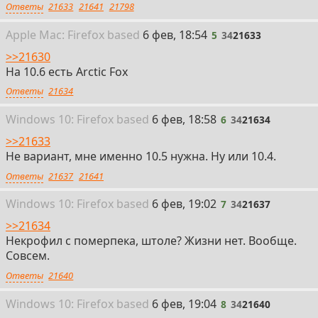
Ответы
21633
21641
21798
5
Apple
Mac: Firefox
based
6 фев, 18:54
5
34
21633
>>21630
На 10.6 есть Arctic Fox
Ответы
21634
6
Win
dows
10: Firefox
based
6 фев, 18:58
6
34
21634
>>21633
Не вариант, мне именно 10.5 нужна. Ну или 10.4.
Ответы
21637
21641
7
Win
dows
10: Firefox
based
6 фев, 19:02
7
34
21637
>>21634
Некрофил с померпека, штоле? Жизни нет. Вообще.
Совсем.
Ответы
21640
8
Win
dows
10: Firefox
based
6 фев, 19:04
8
34
21640