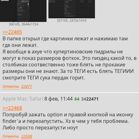
357 Кб, 2472x1410
360 Кб, 2644x1724
>>22465
В папке открыл где картинки лежат и нажимаю там
где они лежат.
Я вообще в ахуе что купертиновские пидрилы не
могут в показ размеров фоткок. Это пиздец какой то, в
столбиках соотвественно тоже блять не прокакие
размеры они не знают. За то ТЕГИ есть блять ТЕГИИИ
смотрите ТЕГИ сука пердак горит.
Ответы
22471
64
Apple
Mac: Safari
8 фев, 11:44
64
34
22471
>>22468
Попробуй зажать option и правой кнопкой на иконку
finder'а и перезапустить. Хз в чем у тебя проблема.
Либо просто перезапусти ноут
Ответы
22508