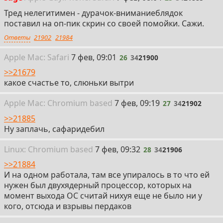
Тред нелегитимен - дурачок-вниманиеблядок
поставил на оп-пик скрин со своей помойки. Сажи.
Ответы
21902
21984
26
Apple
Mac: Safari
7 фев, 09:01
26
34
21900
>>21679
какое счастье то, слюньки вытри
27
Apple
Mac: Chromium
based
7 фев, 09:19
27
34
21902
>>21885
Ну заплачь, сафаридебил
28
Linux: Chromium
based
7 фев, 09:32
28
34
21906
>>21884
И на одном работала, там все упиралось в то что ей
нужен был двухядерный процессор, которых на
момент выхода ОС считай нихуя еще не было ни у
кого, отсюда и взрывы пердаков