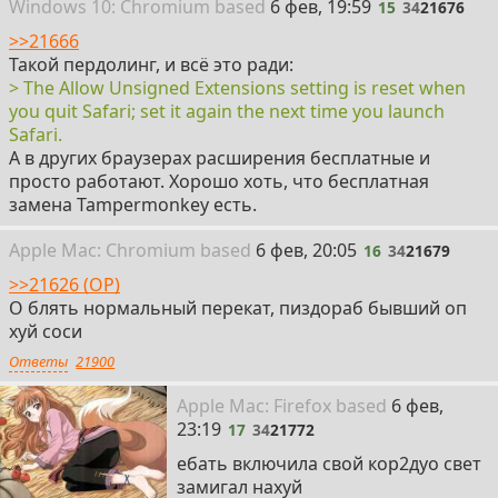
15
Win
dows
10: Chromium
based
6 фев, 19:59
15
34
21676
>>21666
Такой пердолинг, и всё это ради:
> The Allow Unsigned Extensions setting is reset when
you quit Safari; set it again the next time you launch
Safari.
А в других браузерах расширения бесплатные и
просто работают. Хорошо хоть, что бесплатная
замена Tampermonkey есть.
16
Apple
Mac: Chromium
based
6 фев, 20:05
16
34
21679
>>21626 (OP)
О блять нормальный перекат, пиздораб бывший оп
хуй соси
Ответы
21900
17
Apple
Mac: Firefox
based
6 фев,
23:19
17
34
21772
ебать включила свой кор2дуо свет
замигал нахуй