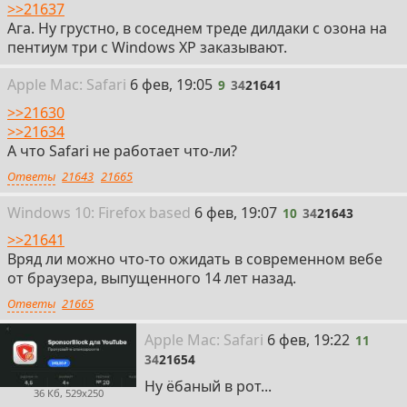
>>21637
Ага. Ну грустно, в соседнем треде дилдаки с озона на
пентиум три с Windows XP заказывают.
9
Apple
Mac: Safari
6 фев, 19:05
9
34
21641
>>21630
>>21634
А что Safari не работает что-ли?
Ответы
21643
21665
10
Win
dows
10: Firefox
based
6 фев, 19:07
10
34
21643
>>21641
Вряд ли можно что-то ожидать в современном вебе
от браузера, выпущенного 14 лет назад.
Ответы
21665
11
Apple
Mac: Safari
6 фев, 19:22
11
34
21654
Ну ёбаный в рот...
36 Кб, 529x250