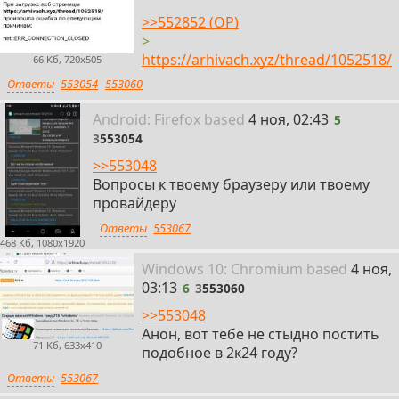
>>552852 (OP)
>
https://arhivach.xyz/thread/1052518/
66 Кб, 720x505
Ответы
553054
553060
5
Android: Firefox
based
4 ноя, 02:43
5
3
553054
>>553048
Вопросы к твоему браузеру или твоему
провайдеру
Ответы
553067
468 Кб, 1080x1920
6
Win
dows
10: Chromium
based
4 ноя,
03:13
6
3
553060
>>553048
Анон, вот тебе не стыдно постить
71 Кб, 633x410
подобное в 2к24 году?
Ответы
553067