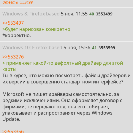
Ответы
553499
40
Win
dows
8: Firefox
based
5 ноя, 11:55
40
3
553499
>>553497
>будет нарисован конкретно
*корректно.
41
Win
dows
10: Firefox
based
5 ноя, 15:36
41
3
553599
>>553276
> применяет какой-то дефолтный драйвер для этой
карты
Ты в курсе, что можно посмотреть файлы драйверов и
их версии в совершенно стандартном интерфейсе?
Microsoft не пишет драйверы самостоятельно, за
редкими исключениями. Она оформляет договор с
фирмами, те передают код, она его собирает,
упаковывает и распространяет через Windows
Update.
>>553356