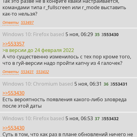
Так это разве не в конфиге кваки настраивается,
командами типа r_fullscreen или r_mode выставить
как-то нельзя?
Ответы
553497
35
Win
dows
10: Firefox
based
5 ноя, 06:29
35
3
553430
>>553357
>в версии до 24 февраля 2022
А что существенно изменилось с тех пор кроме того,
что в гуй-версии надо пройти капчу из 4 галочек?
Ответы
553431
553432
36
Win
dows
10: Chromium
based
5 ноя, 06:31
36
3
553431
>>553430
Есть вероятность появления какого-либо зловреда
после этой даты
37
Win
dows
10: Firefox
based
5 ноя, 06:53
37
3
553432
>>553430
Суть в том, что как раз в плане обновлений ничего не