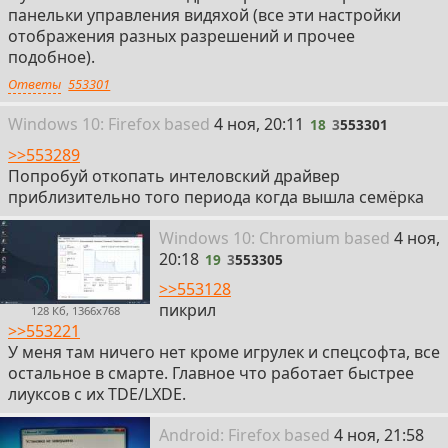
панельки управления видяхой (все эти настройки
отображения разных разрешений и прочее
подобное).
Ответы
553301
18
Win
dows
10: Firefox
based
4 ноя, 20:11
18
3
553301
>>553289
Попробуй откопать интеловский драйвер
приблизительно того периода когда вышла семёрка
19
Win
dows
10: Chromium
based
4 ноя,
20:18
19
3
553305
>>553128
пикрил
128 Кб, 1366x768
>>553221
У меня там ничего нет кроме игрулек и спецсофта, все
остальное в смарте. Главное что работает быстрее
лиуксов с их TDE/LXDE.
20
Android: Firefox
based
4 ноя, 21:58