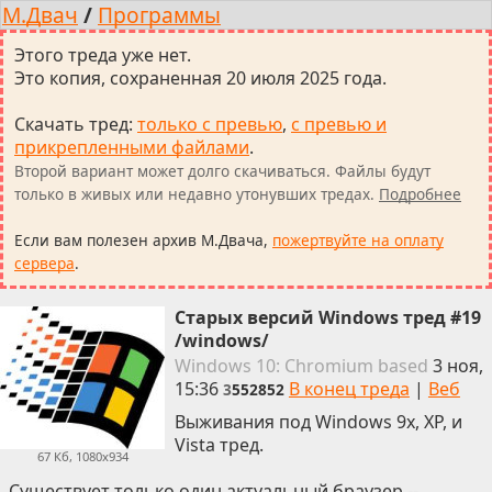
М.Двач
/
Программы
Этого треда уже нет.
Это копия, сохраненная 20 июля 2025 года.
Скачать тред
:
только с превью
,
с превью и
прикрепленными файлами
.
Второй вариант может долго скачиваться. Файлы будут
только в живых или недавно утонувших тредах.
Подробнее
Если вам полезен архив М.Двача,
пожертвуйте на оплату
сервера
.
Старых версий Windows тред #19
/windows/
Win
dows
10: Chromium
based
3 ноя,
15:36
В конец треда
|
Веб
3
552852
Выживания под Windows 9x, XP, и
Vista тред.
67 Кб, 1080x934
Существует только один актуальный браузер --