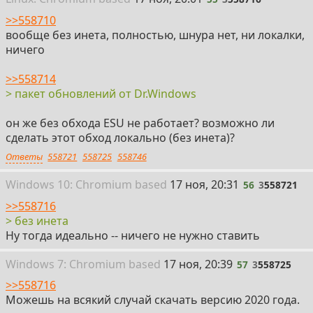
>>558710
вообще без инета, полностью, шнура нет, ни локалки,
ничего
>>558714
> пакет обновлений от Dr.Windows
он же без обхода ESU не работает? возможно ли
сделать этот обход локально (без инета)?
Ответы
558721
558725
558746
56
Win
dows
10: Chromium
based
17 ноя, 20:31
56
3
558721
>>558716
> без инета
Ну тогда идеально -- ничего не нужно ставить
57
Win
dows
7: Chromium
based
17 ноя, 20:39
57
3
558725
>>558716
Можешь на всякий случай скачать версию 2020 года.