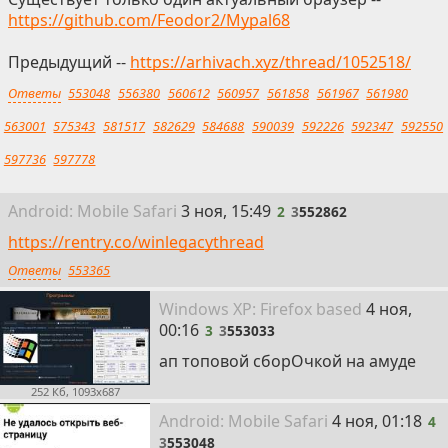
https://github.com/Feodor2/Mypal68
Предыдущий --
https://arhivach.xyz/thread/1052518/
Ответы
553048
556380
560612
560957
561858
561967
561980
563001
575343
581517
582629
584688
590039
592226
592347
592550
597736
597778
2
Android:
Mobile
Safari
3 ноя, 15:49
2
3
552862
https://rentry.co/winlegacythread
Ответы
553365
3
Win
dows
XP: Firefox
based
4 ноя,
00:16
3
3
553033
ап топовой сборОчкой на амуде
252 Кб, 1093x687
4
Android:
Mobile
Safari
4 ноя, 01:18
4
3
553048