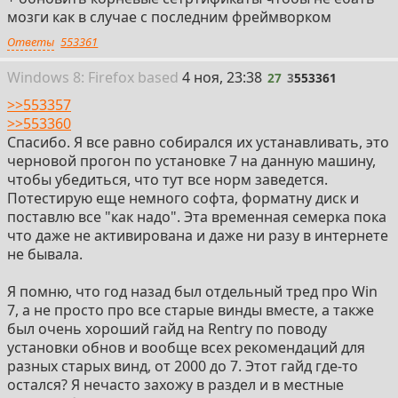
мозги как в случае с последним фреймворком
Ответы
553361
27
Win
dows
8: Firefox
based
4 ноя, 23:38
27
3
553361
>>553357
>>553360
Спасибо. Я все равно собирался их устанавливать, это
черновой прогон по установке 7 на данную машину,
чтобы убедиться, что тут все норм заведется.
Потестирую еще немного софта, форматну диск и
поставлю все "как надо". Эта временная семерка пока
что даже не активирована и даже ни разу в интернете
не бывала.
Я помню, что год назад был отдельный тред про Win
7, а не просто про все старые винды вместе, а также
был очень хороший гайд на Rentry по поводу
установки обнов и вообще всех рекомендаций для
разных старых винд, от 2000 до 7. Этот гайд где-то
остался? Я нечасто захожу в раздел и в местные