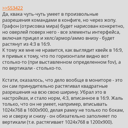
>>553422
Да, квака чуть-чуть умеет в произвольные
разрешения командами в конфиге, но через жопу.
Графон (отрисовка мира) будет нарисован конкретно,
но оверлей поверх него - все элементы интерфейса,
включая прицел и хелс/армор/аммо внизу - будет
растянут из 4:3 в 16:9.
К тому же мне не нравится, как выглядит квейк в 16:9,
я привык к тому, что по горизонтали видно вот
столько-то (при выставленном определенном fov), а
по вертикали - столько-то.
Кстати, оказалось, что дело вообще в мониторе - это
он сам принудительно растягивал квадратные
разрешения на всю свою ширину. Убрал это в
настройках, и стало норм, 4:3, вписанное в 16:9. Жаль
только, что он не умеет, например, вписывать
1024x768 в 1600x900, делая рамку не только по бокам,
но и сверху и снизу - он обязательно заполняет по
вертикали (т.е. растягивает 1024x768 в 1200x900).