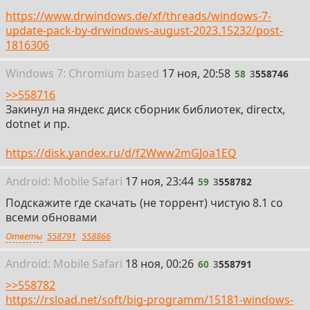
https://www.drwindows.de/xf/threads/windows-7-
update-pack-by-drwindows-august-2023.15232/post-
1816306
58
Win
dows
7: Chromium
based
17 ноя, 20:58
58
3
558746
>>558716
Закинул на яндекс диск сборник библиотек, directx,
dotnet и пр.
https://disk.yandex.ru/d/f2Www2mGJoa1EQ
59
Android:
Mobile
Safari
17 ноя, 23:44
59
3
558782
Подскажите где скачать (не торрент) чистую 8.1 со
всеми обновами
Ответы
558791
558866
60
Android:
Mobile
Safari
18 ноя, 00:26
60
3
558791
>>558782
https://rsload.net/soft/big-programm/15181-windows-