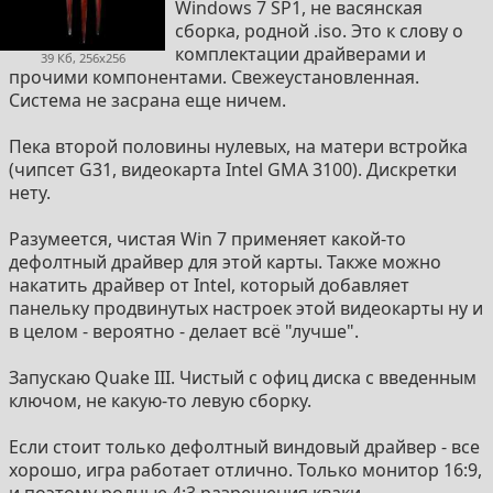
Windows 7 SP1, не васянская
сборка, родной .iso. Это к слову о
комплектации драйверами и
39 Кб, 256x256
прочими компонентами. Свежеустановленная.
Система не засрана еще ничем.
Пека второй половины нулевых, на матери встройка
(чипсет G31, видеокарта Intel GMA 3100). Дискретки
нету.
Разумеется, чистая Win 7 применяет какой-то
дефолтный драйвер для этой карты. Также можно
накатить драйвер от Intel, который добавляет
панельку продвинутых настроек этой видеокарты ну и
в целом - вероятно - делает всё "лучше".
Запускаю Quake III. Чистый с офиц диска с введенным
ключом, не какую-то левую сборку.
Если стоит только дефолтный виндовый драйвер - все
хорошо, игра работает отлично. Только монитор 16:9,