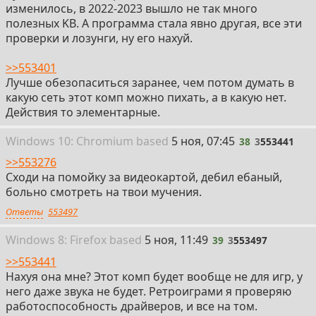
изменилось, в 2022-2023 вышло не так много
полезных KB. А программа стала явно другая, все эти
проверки и лозунги, ну его нахуй.
>>553401
Лучше обезопаситься заранее, чем потом думать в
какую сеть этот комп можно пихать, а в какую нет.
Действия то элементарные.
38
Win
dows
10: Chromium
based
5 ноя, 07:45
38
3
553441
>>553276
Cходи на помойку за видеокартой, дебил ебаный,
больно смотреть на твои мучения.
Ответы
553497
39
Win
dows
8: Firefox
based
5 ноя, 11:49
39
3
553497
>>553441
Нахуя она мне? Этот комп будет вообще не для игр, у
него даже звука не будет. Ретроиграми я проверяю
работоспособность драйверов, и все на том.