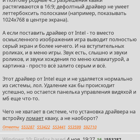
и поэтому родные 4:3 разрешения кваки
растягиваются в 16:9; дефолтный драйвер не умеет
леттербоксить полосками (например, показывать
1024x768 в центре экрана).
А если поставить драйвер от Intel - то вместо
осмысленного изображения игра выводит полностью
серый экран и более ничего. И на вступительных
роликах, и в меню игры. Звук есть, слышно и звуки
роликов, и звуки хождения по меню клавиатурой, а
картинка - просто всё залито серым и всё.
Этот драйвер от Intel еще и не удаляется нормально
из системы, лол. Удаление как бы происходит
успешно, но остается панелька управления видяхой и
мб еще что-то.
Чего не хватает в системе, что установка драйвера на
встройку
ломает
кваку, а не наоборот?
Ответы
553287
553422
553441
553599
592710
16
Win
dows
10: Firefox
based
4 ноя, 19:27
16
3
553287