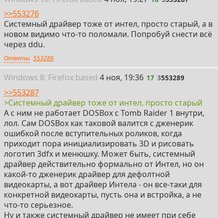
>>553276
Системный драйвер тоже от интел, просто старый, а в
новом видимо что-то поломали. Попробуй снести всё
через ddu.
Ответы
553289
17
Win
dows
8: Firefox
based
4 ноя, 19:36
17
3
553289
>>553287
>Системный драйвер тоже от интел, просто старый
А с ним не работает DOSBox с Tomb Raider 1 внутри,
лол. Сам DOSBox как таковой валится с дженерик
ошибкой после вступительных роликов, когда
приходит пора инициализировать 3D и рисовать
логотип 3dfx и менюшку. Может быть, системный
драйвер действительно формально от Интел, но он
какой-то дженерик драйвер для дефолтной
видеокарты, а вот драйвер Интела - он все-таки для
конкретной видеокарты, пусть она и встройка, а не
что-то серьезное.
Ну и также системный драйвер не имеет при себе