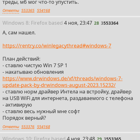
треды, мб мог что-то упустить.
Ответы
553365
554168
28
Win
dows
8: Firefox
based
4 ноя, 23:47
28
3
553364
А, сам нашел.
https://rentry.co/winlegacythread#windows-7
План действий:
- ставлю чистую Win 7 SP 1
- накатываю обновления
https://www.drwindows.de/xf/threads/windows-7-
update-pack-by-drwindows-august-2023.15232/
- ставлю норм драйвер Интела на встройку, драйвер
на USB WiFi для интернета, раздаваемого с телефона
- активирую
- ставлю весь нужный мне софт
Порядок верный?
Ответы
553376
554168
29
Win
dows
10: Firefox
based
4 ноя, 23:48
29
3
553365