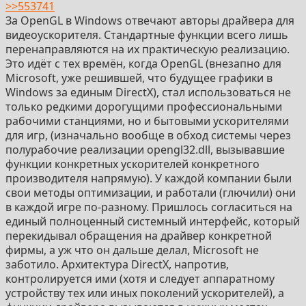
>>553741
За OpenGL в Windows отвечают авторы драйвера для
видеоускорителя. Стандартные функции всего лишь
перенаправляются на их практическую реализацию.
Это идёт с тех времён, когда OpenGL (внезапно для
Microsoft, уже решившей, что будущее графики в
Windows за единым DirectX), стал использоваться не
только редкими дорогущими профессиональными
рабочими станциями, но и бытовыми ускорителями
для игр, (изначально вообще в обход системы через
полурабочие реализации opengl32.dll, вызывавшие
функции конкретных ускорителей конкретного
производителя напрямую). У каждой компании были
свои методы оптимизации, и работали (глючили) они
в каждой игре по-разному. Пришлось согласиться на
единый полноценный системный интерфейс, который
перекидывал обращения на драйвер конкретной
фирмы, а уж что он дальше делал, Microsoft не
заботило. Архитектура DirectX, напротив,
контролируется ими (хотя и следует аппаратному
устройству тех или иных поколений ускорителей), а