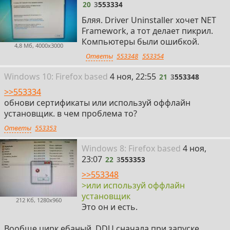
20
3
553334
Бляя. Driver Uninstaller хочет NET
Framework, а тот делает пикрил.
Компьютеры были ошибкой.
4,8 Мб, 4000x3000
Ответы
553348
553354
21
Win
dows
10: Firefox
based
4 ноя, 22:55
21
3
553348
>>553334
обнови сертификаты или используй оффлайн
установщик. в чем проблема то?
Ответы
553353
22
Win
dows
8: Firefox
based
4 ноя,
23:07
22
3
553353
>>553348
>или используй оффлайн
установщик
212 Кб, 1280x960
Это он и есть.
Вообще цирк ебаный, DDU сначала при запуске