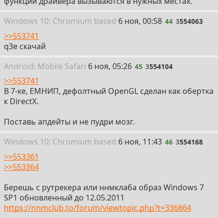
функции драйвера вызываются в нужных местах.
44
Win
dows
10: Chromium
based
6 ноя, 00:58
44
3
554063
>>553741
q3e скачай
45
Android:
Mobile
Safari
6 ноя, 05:26
45
3
554104
>>553741
В 7-ке, ЕМНИП, дефолтный OpenGL сделан как обертка
к DirectX.
Поставь апдейты и не пудри мозг.
46
Win
dows
10: Chromium
based
6 ноя, 11:43
46
3
554168
>>553361
>>553364
Берешь с рутрекера или ннмклаба образ Windows 7
SP1 обновленный до 12.05.2011
https://nnmclub.to/forum/viewtopic.php?t=336864