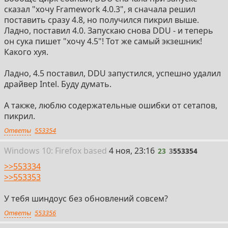
сказал "хочу Framework 4.0.3", я сначала решил
поставить сразу 4.8, но получился пикрил выше.
Ладно, поставил 4.0. Запускаю снова DDU - и теперь
он сука пишет "хочу 4.5"! Тот же самый экзешник!
Какого хуя.
Ладно, 4.5 поставил, DDU запустился, успешно удалил
драйвер Intel. Буду думать.
А также, люблю содержательные ошибки от сетапов,
пикрил.
Ответы
553354
23
Win
dows
10: Firefox
based
4 ноя, 23:16
23
3
553354
>>553334
>>553353
У тебя шиндоус без обновлений совсем?
Ответы
553356