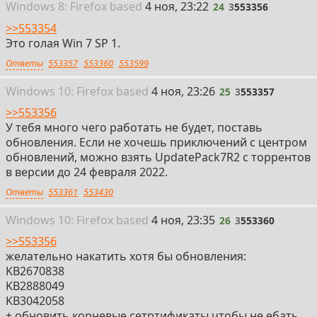
24
Win
dows
8: Firefox
based
4 ноя, 23:22
24
3
553356
>>553354
Это голая Win 7 SP 1.
Ответы
553357
553360
553599
25
Win
dows
10: Firefox
based
4 ноя, 23:26
25
3
553357
>>553356
У тебя много чего работать не будет, поставь
обновления. Если не хочешь приключений с центром
обновлений, можно взять UpdatePack7R2 с торрентов
в версии до 24 февраля 2022.
Ответы
553361
553430
26
Win
dows
10: Firefox
based
4 ноя, 23:35
26
3
553360
>>553356
желательно накатить хотя бы обновления:
KB2670838
KB2888049
KB3042058
+ обновить корневые сетртификаты чтобы не ебать