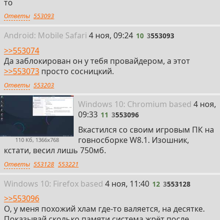
то
Ответы
553093
10
Android:
Mobile
Safari
4 ноя, 09:24
10
3
553093
>>553074
Да заблокирован он у тебя провайдером, а этот
>>553073
просто сосницкий.
Ответы
553203
11
Win
dows
10: Chromium
based
4 ноя,
09:33
11
3
553096
Вкастился со своим игровым ПК на
говносборке W8.1. Изошник,
110 Кб, 1366x768
кстати, весил лишь 750мб.
Ответы
553128
553221
12
Win
dows
10: Firefox
based
4 ноя, 11:40
12
3
553128
>>553096
О, у меня похожий хлам где-то валяется, на десятке.
Показывай сколько памяти система жрёт после