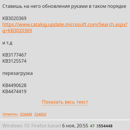
Ставишь на него обновления руками в таком порядке
KB3020369
https://www.catalog.update.microsoft.com/Search.aspx?
q=KB3020369
и т.д
KB3177467
KB3125574
перезагрузка
KB4490628
KB4474419
Показать весь текст
перезагрузка
то, что было выше, нужно для того, чтобы впринципе
Ответы
554448
554603
можно было автоматически обновляться
47
Win
dows
10: Firefox
based
6 ноя, 20:55
47
3
554448
KB4536952