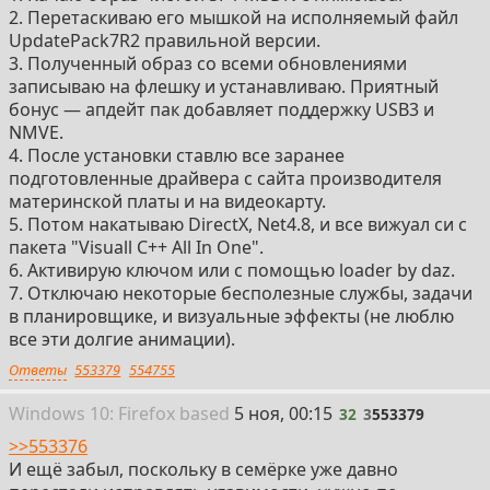
2. Перетаскиваю его мышкой на исполняемый файл
UpdatePack7R2 правильной версии.
3. Полученный образ со всеми обновлениями
записываю на флешку и устанавливаю. Приятный
бонус — апдейт пак добавляет поддержку USB3 и
NMVE.
4. После установки ставлю все заранее
подготовленные драйвера с сайта производителя
материнской платы и на видеокарту.
5. Потом накатываю DirectX, Net4.8, и все вижуал си с
пакета "Visuall C++ All In One".
6. Активирую ключом или с помощью loader by daz.
7. Отключаю некоторые бесполезные службы, задачи
в планировщике, и визуальные эффекты (не люблю
все эти долгие анимации).
Ответы
553379
554755
32
Win
dows
10: Firefox
based
5 ноя, 00:15
32
3
553379
>>553376
И ещё забыл, поскольку в семёрке уже давно