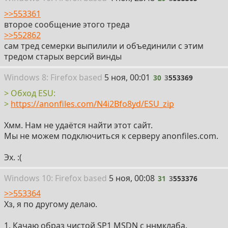
>>553361
второе сообщение этого треда
>>552862
сам тред семерки выпилили и объединили с этим
тредом старых версий винды
30
Win
dows
8: Firefox
based
5 ноя, 00:01
30
3
553369
> Обход ESU:
>
https://anonfiles.com/N4i2Bfo8yd/ESU_zip
Хмм. Нам не удаётся найти этот сайт.
Мы не можем подключиться к серверу anonfiles.com.
Эх. :(
31
Win
dows
10: Firefox
based
5 ноя, 00:08
31
3
553376
>>553364
Хз, я по другому делаю.
1. Качаю образ чистой SP1 MSDN с ннмклаба.