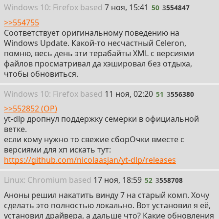
50
Win
dows
10: Firefox
based
7 ноя, 15:41
50
3
554847
>>554755
Соответствует оригинальному поведению на
Windows Update. Какой-то несчастный Celeron,
помню, весь день эти терабайты XML с версиями
файлов просматривал да хэшировал без отдыха,
чтобы обновиться.
51
Win
dows
10: Firefox
based
11 ноя, 02:20
51
3
556380
>>552852 (OP)
yt-dlp дропнул поддержку семерки в официальной
ветке.
если кому нужно то свежие сборОчки вместе с
версиями для хп искать тут:
https://github.com/nicolaasjan/yt-dlp/releases
52
Linux: Chromium
based
17 ноя, 18:59
52
3
558708
Аноны решил накатить винду 7 на старый комп. Хочу
сделать это полностью локально. Вот установил я её,
установил драйвера, а дальше что? Какие обновления