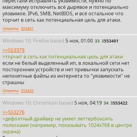
перестали исправлять уязвимости, нужно по
максимуму отключить всё дырявое и потенциально
уязвимое. IPv6, SMB, NetBIOS, и всё остальное что
торчит в сеть как потенциальная цель для атаки.
Ответы
553401
33
Win
dows
10: Firefox
based
5 ноя, 01:00
33
3
553401
>>553379
>торчит в сеть как потенциальная цель для атаки
если не белый выделенный ип, в локальной сети нет
посторонних устройств и нет привычки запускать
непонятные файлы из интернета то "уязвимости" не
страшны
Ответы
553432
34
Win
dows
10: Chromium
based
5 ноя, 04:19
34
3
553422
>>553276
>дефолтный драйвер не умеет леттербоксить
полосками (например, показывать 1024x768 в центре
экрана)