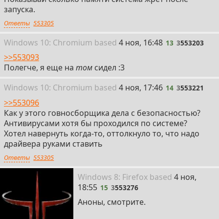
запуска.
Ответы
553305
13
Win
dows
10: Chromium
based
4 ноя, 16:48
13
3
553203
>>553093
Полегче, я еще на
том
сидел :3
14
Win
dows
10: Chromium
based
4 ноя, 17:46
14
3
553221
>>553096
Как у этого говносборщика дела с безопасностью?
Антивирусами хотя бы проходился по системе?
Хотел навернуть когда-то, оттолкнуло то, что надо
драйвера руками ставить
Ответы
553305
15
Win
dows
8: Firefox
based
4 ноя,
18:55
15
3
553276
Аноны, смотрите.