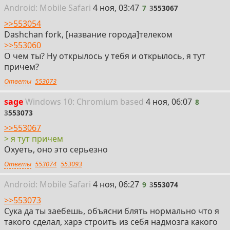
7
Android:
Mobile
Safari
4 ноя, 03:47
7
3
553067
>>553054
Dashchan fork, [название города]телеком
>>553060
О чем ты? Ну открылось у тебя и открылось, я тут
причем?
Ответы
553073
8
sage
Win
dows
10: Chromium
based
4 ноя, 06:07
8
3
553073
>>553067
> я тут причем
Охуеть, оно это серьезно
Ответы
553074
553093
9
Android:
Mobile
Safari
4 ноя, 06:27
9
3
553074
>>553073
Сука да ты заебешь, объясни блять нормально что я
такого сделал, харэ строить из себя надмозга какого