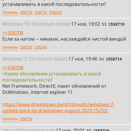
устанавливать в какой последовательности?
Ответы
558710
558714
559274
53
Win
dows
10: Chromium
based
17 ноя, 19:02
53
3
558710
>>558708
Если за натом -- никаких, наслаждайся чистой виндой
Ответы
558716
559245
54
Win
dows
7: Chromium
based
17 ноя, 19:46
54
3
558714
>>558708
>Какие обновления устанавливать в какой
последовательности?
Net Framework, DirectX, пакет обновлений от
Dr.Windows. internet exploer 11
https://www.drwindows.de/xf/threads/windows-7-
update-pack-by-drwindows-august-2023.15232/
Ответы
558716
55
Linux: Chromium
based
17 ноя, 20:01
55
3
558716