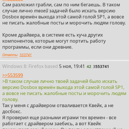
Сам разложил грабли, сам по ним бегаешь. В таком
случае лично
твоей
задачей было искать версию
Dosbox времён выхода этой самой голой SP1, а вовсе
не писать жалобные посты и морочить людям голову.
Кроме драйвера, в системе есть куча других
компонентов, которые могут портить работу
программы, если они древние.
Ответы
553741
42
Win
dows
8: Firefox
based
5 ноя, 19:41
42
3
553741
>>553599
>В таком случае лично твоей задачей было искать
версию Dosbox времён выхода этой самой голой SP1,
а вовсе не писать жалобные посты и морочить людям
голову.
Так у меня с драйвером отваливается Квейк, а не
досбокс.
Я проверил еще разными играми тех времен - все
работает с драйвером заебись, а вот Квейк