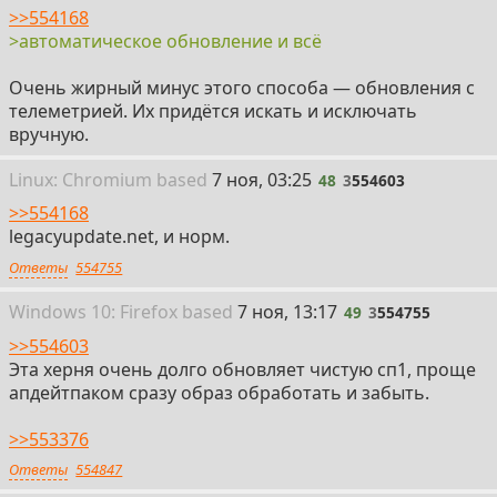
KB4534310
>>554168
>автоматическое обновление и всё
KB4534314
KB4539602
Очень жирный минус этого способа — обновления с
телеметрией. Их придётся искать и исключать
Последние два можно и не ставить руками, поставить
вручную.
на автоматическое обновление и всё.
48
Linux: Chromium
based
7 ноя, 03:25
48
3
554603
>>554168
legacyupdate.net, и норм.
Ответы
554755
49
Win
dows
10: Firefox
based
7 ноя, 13:17
49
3
554755
>>554603
Эта херня очень долго обновляет чистую сп1, проще
апдейтпаком сразу образ обработать и забыть.
>>553376
Ответы
554847