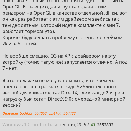
показывает серый экран. Он почти единственный на
OpenGL. Есть еще одна игрушка с фанатским
рендером на OpenGL в качестве отдельной .dll'ки, вот
он как раз работает с этим драйвером заебись (а с
тем дефолтным, который идет в комплекте с вин 7,
работает тормознуто).
Короче, буду решать проблему с опенгл / с квейком.
Или забью хуй.
Но вообще смешно. Q3 на XP с драйвером на эту
встройку (точно такую же) запускается отлично. А под
7 - нет.
Я что-то даже и не могу вспомнить, в те времена
опенгл распространялся в виде библиотек новых
версий для клиентов, как DirectX, где к каждой игре в
нагрузку был сетап DirectX 9.0c очередной минорной
версии?
Ответы
553833
554063
554104
564422
43
Win
dows
10: Firefox
based
5 ноя, 20:52
43
3
553833