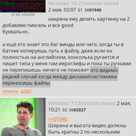
31
Win
dows
10: Chromium
based
2 мая, 02:07
31
36
01940
31 Кб, 635x209
нахрена ему делить картинку на 2
добавляю пиксель и всё good
буквально..
а ещё кто знает это баг винды или чего, когда ты в
батник копируешь путь к файлу, даже если он
полностью на английском, консолька ругается и
пишет типа у меня там иероглифы и пока ты ручками
не перепишешь ничего не поможет
это видимо
редкий случай когда между дисками\системами
переносишь файлы
Ответы
02027
32
Win
dows
7: Chromium
based
2 мая,
10:21
32
36
02027
>>01940
Ширина и высота видео должны
быть кратны 2 по нескольким