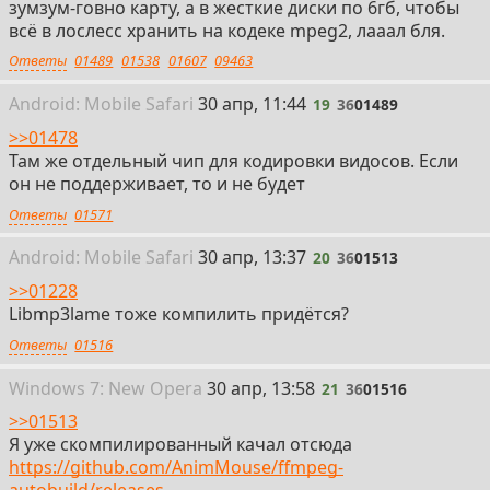
зумзум-говно карту, а в жесткие диски по 6гб, чтобы
всё в лослесс хранить на кодеке mpeg2, лааал бля.
Ответы
01489
01538
01607
09463
19
Android:
Mobile
Safari
30 апр, 11:44
19
36
01489
>>01478
Там же отдельный чип для кодировки видосов. Если
он не поддерживает, то и не будет
Ответы
01571
20
Android:
Mobile
Safari
30 апр, 13:37
20
36
01513
>>01228
Libmp3lame тоже компилить придётся?
Ответы
01516
21
Win
dows
7: New Opera
30 апр, 13:58
21
36
01516
>>01513
Я уже скомпилированный качал отсюда
https://github.com/AnimMouse/ffmpeg-