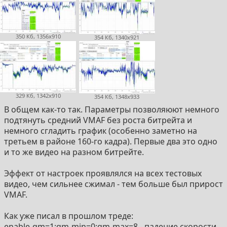
350 Кб, 1356x910
354 Кб, 1340x921
329 Кб, 1342x910
354 Кб, 1348x933
В общем как-то так. Параметры позволяюют немного
подтянуть средний VMAF без роста битрейта и
немного сгладить график (особенно заметно на
третьем в районе 160-го кадра). Первые два это одно
и то же видео на разном битрейте.
Эффект от настроек проявлялся на всех тестовых
видео, чем сильнее сжимал - тем больше был прирост
VMAF.
Как уже писал в прошлом треде:
enable-qm=1:qm-min=0:qm-max=8 - падение скорости