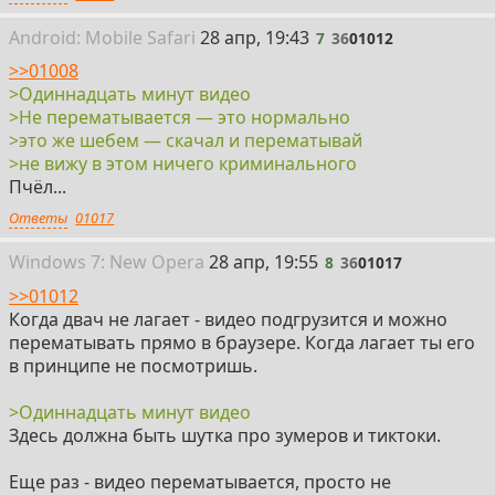
7
Android:
Mobile
Safari
28 апр, 19:43
7
36
01012
>>01008
>Одиннадцать минут видео
>Не перематывается — это нормально
>это же шебем — скачал и перематывай
>не вижу в этом ничего криминального
Пчёл...
Ответы
01017
8
Win
dows
7: New Opera
28 апр, 19:55
8
36
01017
>>01012
Когда двач не лагает - видео подгрузится и можно
перематывать прямо в браузере. Когда лагает ты его
в принципе не посмотришь.
>Одиннадцать минут видео
Здесь должна быть шутка про зумеров и тиктоки.
Еще раз - видео перематывается, просто не