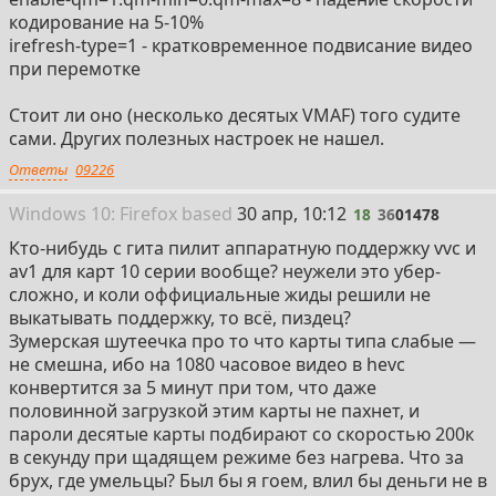
кодирование на 5-10%
irefresh-type=1 - кратковременное подвисание видео
при перемотке
Стоит ли оно (несколько десятых VMAF) того судите
сами. Других полезных настроек не нашел.
Ответы
09226
18
Win
dows
10: Firefox
based
30 апр, 10:12
18
36
01478
Кто-нибудь с гита пилит аппаратную поддержку vvc и
av1 для карт 10 серии вообще? неужели это убер-
сложно, и коли оффициальные жиды решили не
выкатывать поддержку, то всё, пиздец?
Зумерская шутеечка про то что карты типа слабые —
не смешна, ибо на 1080 часовое видео в hevc
конвертится за 5 минут при том, что даже
половинной загрузкой этим карты не пахнет, и
пароли десятые карты подбирают со скоростью 200к
в секунду при щадящем режиме без нагрева. Что за
брух, где умельцы? Был бы я гоем, влил бы деньги не в