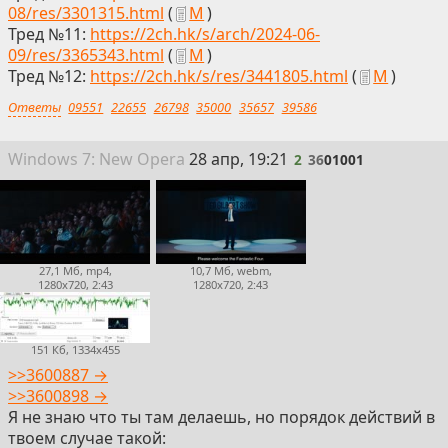
08/res/3301315.html
(
М
)
Тред №11:
https://2ch.hk/s/arch/2024-06-
09/res/3365343.html
(
М
)
Тред №12:
https://2ch.hk/s/res/3441805.html
(
М
)
Ответы
09551
22655
26798
35000
35657
39586
2
Win
dows
7: New Opera
28 апр, 19:21
2
36
01001
27,1 Мб, mp4,
10,7 Мб, webm,
1280x720, 2:43
1280x720, 2:43
151 Кб, 1334x455
>>3600887 →
>>3600898 →
Я не знаю что ты там делаешь, но порядок действий в
твоем случае такой: