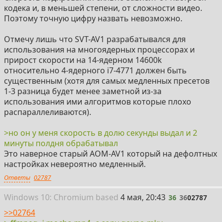
кодека и, в меньшей степени, от сложности видео.
Поэтому точную цифру назвать невозможно.
Отмечу лишь что SVT-AV1 разрабатывался для
использования на многоядерных процессорах и
прирост скорости на 14-ядерном 14600k
относительно 4-ядерного i7-4771 должен быть
существенным (хотя для самых медленных пресетов
1-3 разница будет менее заметной из-за
использования ими алгоритмов которые плохо
распараллеливаются).
>но он у меня скорость в долю секунды выдал и 2
минуты полдня обрабатывал
Это наверное старый AOM-AV1 который на дефолтных
настройках невероятно медленный.
Ответы
02787
36
Win
dows
10: Chromium
based
4 мая, 20:43
36
36
02787
>>02764