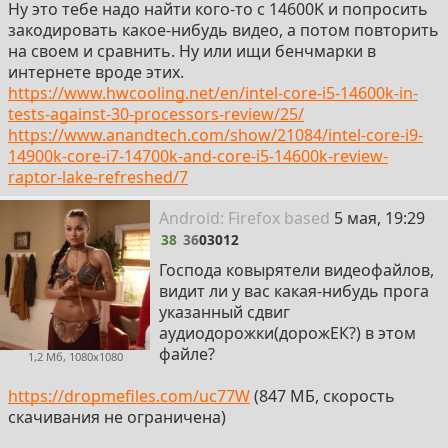
Ну это тебе надо найти кого-то с 14600K и попросить
закодировать какое-нибудь видео, а потом повторить
на своем и сравнить. Ну или ищи бенчмарки в
интернете вроде этих.
https://www.hwcooling.net/en/intel-core-i5-14600k-in-
tests-against-30-processors-review/25/
https://www.anandtech.com/show/21084/intel-core-i9-
14900k-core-i7-14700k-and-core-i5-14600k-review-
raptor-lake-refreshed/7
38
Android: Firefox
based
5 мая, 19:29
38
36
03012
Господа ковырятели видеофайлов,
видит ли у вас какая-нибудь прога
указанный сдвиг
аудиодорожки(дорожЕК?) в этом
файле?
1,2 Мб, 1080x1080
https://dropmefiles.com/uc77W
(847 МБ, скорость
скачивания не ограничена)