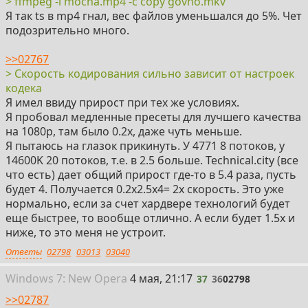
> ffmpeg -i mocha.mp4 -c copy govno.mkv
Я так ts в mp4 гнал, вес файлов уменьшался до 5%. Чет
подозрительно много.
>>02767
> Скорость кодирования сильно зависит от настроек
кодека
Я имел ввиду прирост при тех же условиях.
Я пробовал медленные пресеты для лучшего качества
на 1080p, там было 0.2х, даже чуть меньше.
Я пытаюсь на глазок прикинуть. У 4771 8 потоков, у
14600K 20 потоков, т.е. в 2.5 больше. Technical.city (все
что есть) дает общий прирост где-то в 5.4 раза, пусть
будет 4. Получается 0.2х2.5х4= 2х скорость. Это уже
нормально, если за счет хардвере технологий будет
еще быстрее, то вообще отлично. А если будет 1.5х и
ниже, то это меня не устроит.
Ответы
02798
03013
03040
37
Win
dows
7: New Opera
4 мая, 21:17
37
36
02798
>>02787