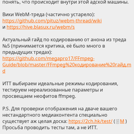
понять, что происходит внутри этой адской машины.
Вики WebM-треда (частично устарело):
https://github.com/pituz/webm-thread/wiki
и
https://hive.blasux.ru/webm/s
Актуальный гайд по кодированию от анона из треда
№5 (принимается критика, её было много в
предыдущих тредах):
https://github.com/megapro17/FFmpeg-
Guide/blob/master/FFmpeg%20кодирование%20гайд.m
d
ИТТ выбираем идеальные режимы кодирования,
тестируем нереализованные параметры и
просвещаем неофитов ffmpeg.
P.S. Для проверки отображения на дваче вашего
нестандартного медиаконтента специально
существует аж целая доска:
https://2ch.hk/test/
(
М
)
Просьба проводить тесты там, а не ИТТ.