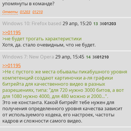
упомянуты в команде?
Ответы
01203
01210
13
Win
dows
10: Firefox
based
29 апр, 15:20
13
36
01203
>>01195
>не будет трогать характеристики
Хотя, да. стало очевидным, что не будет.
14
Win
dows
7: New Opera
29 апр, 15:45
14
36
01210
>>01195
>Не с пустого же места обывалы пикабушного уровня
компетенций создают картиночки а-ля графики
битрейта для качественного видео в разных
разрешениях, типа: "для 720 нужно 3000 битов, а вот
для 1080 нужно 4000, для 480 можно и 2000...".
Это не константа. Какой битрейт тебе нужен для
получения определенного уровня качества зависит
от используемого кодека, его настроек, частоты
кадров и сложности самого видео.