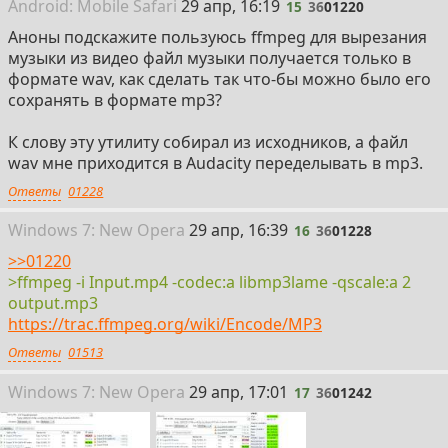
15
Android:
Mobile
Safari
29 апр, 16:19
15
36
01220
Аноны подскажите пользуюсь ffmpeg для вырезания
музыки из видео файл музыки получается только в
формате wav, как сделать так что-бы можно было его
сохранять в формате mp3?
К слову эту утилиту собирал из исходников, а файл
wav мне приходится в Audacity переделывать в mp3.
Ответы
01228
16
Win
dows
7: New Opera
29 апр, 16:39
16
36
01228
>>01220
>ffmpeg -i Input.mp4 -codec:a libmp3lame -qscale:a 2
output.mp3
https://trac.ffmpeg.org/wiki/Encode/MP3
Ответы
01513
17
Win
dows
7: New Opera
29 апр, 17:01
17
36
01242