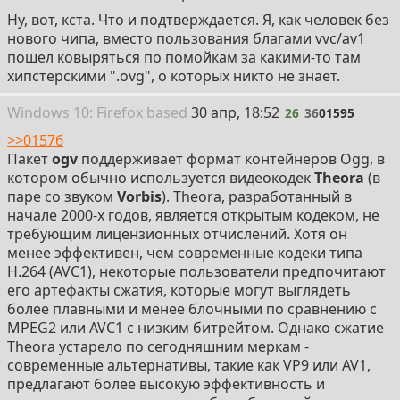
Ну, вот, кста. Что и подтверждается. Я, как человек без
нового чипа, вместо пользования благами vvc/av1
пошел ковыряться по помойкам за какими-то там
хипстерскими ".ovg", о которых никто не знает.
26
Win
dows
10: Firefox
based
30 апр, 18:52
26
36
01595
>>01576
Пакет
ogv
поддерживает формат контейнеров Ogg, в
котором обычно используется видеокодек
Theora
(в
паре со звуком
Vorbis
). Theora, разработанный в
начале 2000-х годов, является открытым кодеком, не
требующим лицензионных отчислений. Хотя он
менее эффективен, чем современные кодеки типа
H.264 (AVC1), некоторые пользователи предпочитают
его артефакты сжатия, которые могут выглядеть
более плавными и менее блочными по сравнению с
MPEG2 или AVC1 с низким битрейтом. Однако сжатие
Theora устарело по сегодняшним меркам -
современные альтернативы, такие как VP9 или AV1,
предлагают более высокую эффективность и