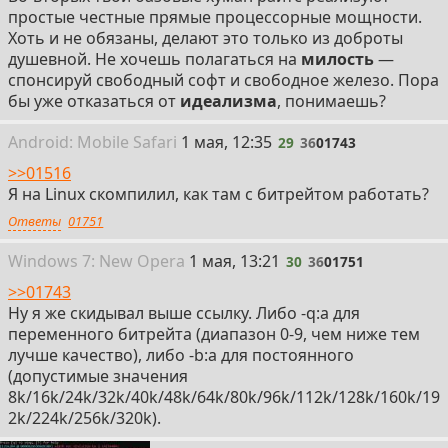
простые честные прямые процессорные мощности.
Хоть и не обязаны, делают это только из доброты
душевной. Не хочешь полагаться на
милость
—
спонсируй свободный софт и свободное железо. Пора
бы уже отказаться от
идеализма
, понимаешь?
29
Android:
Mobile
Safari
1 мая, 12:35
29
36
01743
>>01516
Я на Linux скомпилил, как там с битрейтом работать?
Ответы
01751
30
Win
dows
7: New Opera
1 мая, 13:21
30
36
01751
>>01743
Ну я же скидывал выше ссылку. Либо -q:a для
переменного битрейта (диапазон 0-9, чем ниже тем
лучше качество), либо -b:a для постоянного
(допустимые значения
8k/16k/24k/32k/40k/48k/64k/80k/96k/112k/128k/160k/19
2k/224k/256k/320k).