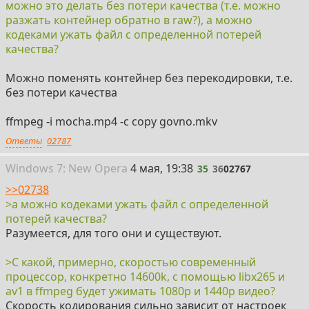
можно это делать без потери качества (т.е. можно
разжать контейнер обратно в raw?), а можно
кодеками ужать файл с определенной потерей
качества?
Можно поменять контейнер без перекодировки, т.е.
без потери качества
ffmpeg -i mocha.mp4 -c copy govno.mkv
Ответы
02787
35
Win
dows
7: New Opera
4 мая, 19:38
35
36
02767
>>02738
>а можно кодеками ужать файл с определенной
потерей качества?
Разумеется, для того они и существуют.
>С какой, примерно, скоростью современный
процессор, конкретно 14600k, с помощью libx265 и
av1 в ffmpeg будет ужимать 1080p и 1440p видео?
Скорость кодирования сильно зависит от настроек