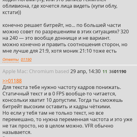
обливиона, где хочется лица видеть (купи облу,
кстати))
конечно решает битрейт, но... по большей части
можно совет по разрешениям в этих ситуациях? 320
на 240 — это вообще доннище и не вариант.
можно конечно и править соотношения сторон, но
мне лучше для 21:9, хотя моник 21:10 тоже есть
Ответы
01190
11
Apple
Mac: Chromium
based
29 апр, 14:30
11
36
01190
>>01188
Для текста тебе нужно частоту кадров понижать.
Статичный текст и в 0 FPS вообще-то читается,
консольки хватит 10 допустим. Тогда ты сможешь
битрейт высоким оставить и кадры чёткими.
Но если у тебя там не только текст, но все
перемешано, то нужна переменная частота и это уже
не так просто, но в целом можно. VFR обычно
называется.