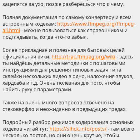
зацепятся за ухо, позже разберёшься что к чему.
Полная документация по самому конвертеру и всем
встроенным кодекам:
https://www.ffmpeg.org/ffmpeg-
all.html
- можно пользоваться как справочником и
подглядывать, когда что-то забыл.
Более прикладная и полезная для бытовых целей
официальная вики:
http://trac.ffmpeg.org/wiki
- здесь
ты найдёшь детальные методички с пошаговыми
инструкциями для решения типовых задач типа
склейки нескольких видео в одно, наложения звуков,
хардсаба и т.д. Очень полезная для того, чтобы
набить руку с параметрами.
Также на очень много вопросов отвечено на
стековерфло и неожиданно в предыдущих тредах.
Подробный разбор режимов кодирования основных
кодеков читай тут:
https://slhck.info/posts/
- там всего
несколько постов, но они очень крутые, чтобы