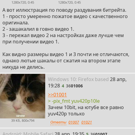
1280x720, 0:45
1280x720, 0:45
А вот иллюстрация по поводу раздувания битрейта.
1 - просто умеренно пожатое видео с качественного
оригинала.
2 - зашакалил в говно видео 1.
3 - пережал видео 2 на настройках даже лучше чем
при получении видео 1.
Как видно размеры видео 1 и 3 почти не отличаются,
однако лютые шакалы от сжатия на втором этапе
никуда не делись.
4
Win
dows
10: Firefox
based
28 апр,
19:28
4
36
01006
>>01001
> -pix_fmt yuv420p10le
Зачем 10bit, на ютубе все равно
yuv420p только
39 Кб, 800x794
Ответы
01007
01021
5
Android:
Mobile
Safari
28 апр, 19:35
5
36
01007