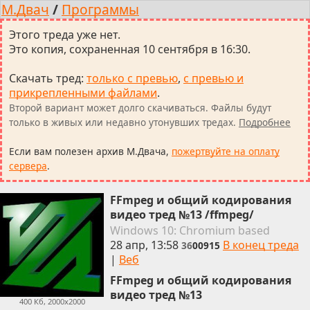
М.Двач
/
Программы
Этого треда уже нет.
Это копия, сохраненная 10 сентября в 16:30.
Скачать тред
:
только с превью
,
с превью и
прикрепленными файлами
.
Второй вариант может долго скачиваться. Файлы будут
только в живых или недавно утонувших тредах.
Подробнее
Если вам полезен архив М.Двача,
пожертвуйте на оплату
сервера
.
FFmpeg и общий кодирования
видео тред №13 /ffmpeg/
Win
dows
10: Chromium
based
28 апр, 13:58
В конец треда
36
00915
|
Веб
FFmpeg и общий кодирования
видео тред №13
400 Кб, 2000x2000