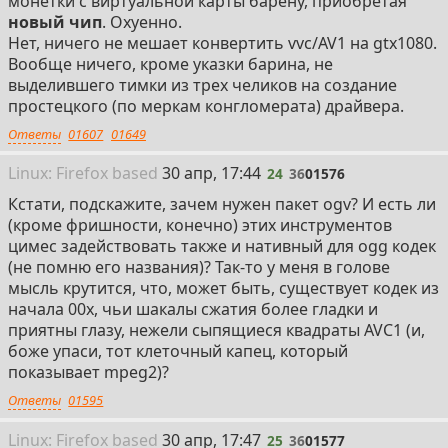
монетки с виртуальной карты барену, приобретая
новый чип
. Охуенно.
Нет, ничего не мешает конвертить vvc/AV1 на gtx1080.
Вообще ничего, кроме указки барина, не
выделившего тимки из трех челиков на создание
простецкого (по меркам конгломерата) драйвера.
Ответы
01607
01649
24
Linux: Firefox
based
30 апр, 17:44
24
36
01576
Кстати, подскажите, зачем нужен пакет ogv? И есть ли
(кроме фришности, конечно) этих инструментов
цимес задействовать также и нативный для ogg кодек
(не помню его названия)? Так-то у меня в голове
мысль крутится, что, может быть, существует кодек из
начала 00х, чьи шакалы сжатия более гладки и
приятны глазу, нежели сыпящиеся квадраты AVC1 (и,
боже упаси, тот клеточный капец, который
показывает mpeg2)?
Ответы
01595
25
Linux: Firefox
based
30 апр, 17:47
25
36
01577