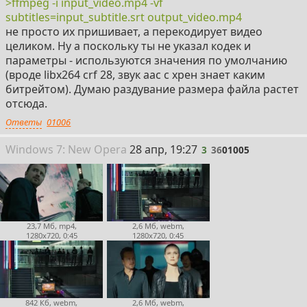
>ffmpeg -i input_video.mp4 -vf
subtitles=input_subtitle.srt output_video.mp4
не просто их пришивает, а перекодирует видео
целиком. Ну а поскольку ты не указал кодек и
параметры - используются значения по умолчанию
(вроде libx264 crf 28, звук aac с хрен знает каким
битрейтом). Думаю раздувание размера файла растет
отсюда.
Ответы
01006
3
Win
dows
7: New Opera
28 апр, 19:27
3
36
01005
23,7 Мб, mp4,
2,6 Мб, webm,
1280x720, 0:45
1280x720, 0:45
842 Кб, webm,
2,6 Мб, webm,