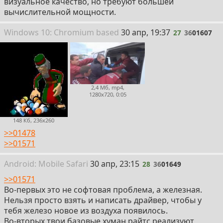
визуальное качество, но требуют большей
вычислительной мощности.
27
Win
dows
10: Chromium
based
30 апр, 19:37
27
36
01607
2,4 Мб, mp4,
1280x720, 0:05
148 Кб, 236x260
>>01478
>>01571
28
Android:
Mobile
Safari
30 апр, 23:15
28
36
01649
>>01571
Во-первых это не софтовая проблема, а железная.
Нельзя просто взять и написать драйвер, чтобы у
тебя железо новое из воздуха появилось.
Во-вторых твои базовые хуман райтс реализуют