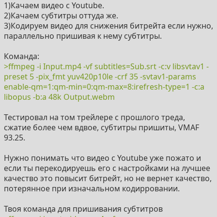
1)Качаем видео с Youtube.
2)Качаем субтитры оттуда же.
3)Кодируем видео для снижения битрейта если нужно,
параллельно пришивая к нему субтитры.
Команда:
>ffmpeg -i Input.mp4 -vf subtitles=Sub.srt -c:v libsvtav1 -
preset 5 -pix_fmt yuv420p10le -crf 35 -svtav1-params
enable-qm=1:qm-min=0:qm-max=8:irefresh-type=1 -c:a
libopus -b:a 48k Output.webm
Тестировал на том трейлере с прошлого треда,
сжатие более чем вдвое, субтитры пришиты, VMAF
93.25.
Нужно понимать что видео с Youtube уже пожато и
если ты перекодируешь его с настройками на лучшее
качество это повысит битрейт, но не вернет качество,
потерянное при изначальном кодирровании.
Твоя команда для пришивания субтитров