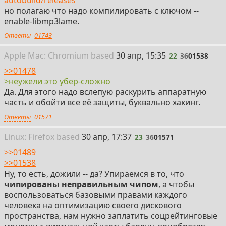
autobuild/releases
но полагаю что надо компилировать с ключом --
enable-libmp3lame.
Ответы
01743
22
Apple
Mac: Chromium
based
30 апр, 15:35
22
36
01538
>>01478
>неужели это убер-сложно
Да. Для этого надо вслепую раскурить аппаратную
часть и обойти все её защиты, буквально хакинг.
Ответы
01571
23
Linux: Firefox
based
30 апр, 17:37
23
36
01571
>>01489
>>01538
Ну, то есть, дожили -- да? Упираемся в то, что
чипированы неправильным чипом
, а чтобы
воспользоваться базовыми правами каждого
человека на оптимизацию своего дискового
пространства, нам нужно заплатить соцрейтинговые