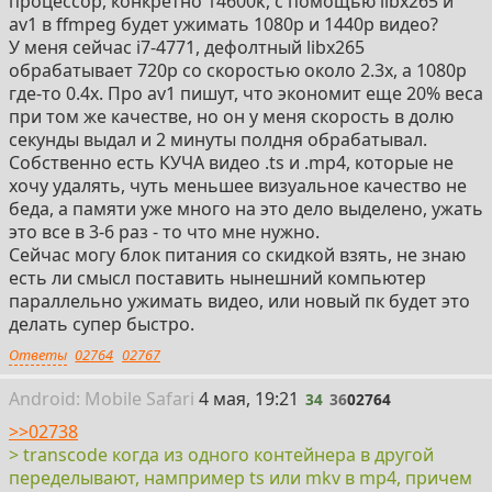
процессор, конкретно 14600k, с помощью libx265 и
av1 в ffmpeg будет ужимать 1080p и 1440p видео?
У меня сейчас i7-4771, дефолтный libx265
обрабатывает 720p со скоростью около 2.3х, а 1080p
где-то 0.4х. Про av1 пишут, что экономит еще 20% веса
при том же качестве, но он у меня скорость в долю
секунды выдал и 2 минуты полдня обрабатывал.
Собственно есть КУЧА видео .ts и .mp4, которые не
хочу удалять, чуть меньшее визуальное качество не
беда, а памяти уже много на это дело выделено, ужать
это все в 3-6 раз - то что мне нужно.
Сейчас могу блок питания со скидкой взять, не знаю
есть ли смысл поставить нынешний компьютер
параллельно ужимать видео, или новый пк будет это
делать супер быстро.
Ответы
02764
02767
34
Android:
Mobile
Safari
4 мая, 19:21
34
36
02764
>>02738
> transcode когда из одного контейнера в другой
переделывают, нампример ts или mkv в mp4, причем