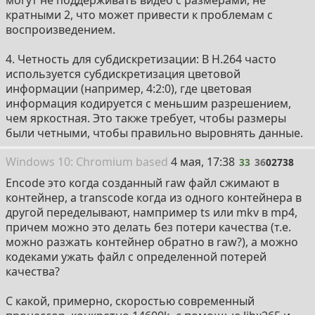
кратными 2, что может привести к проблемам с
воспроизведением.
4. Четность для субдискретизации: В H.264 часто
используется субдискретизация цветовой
информации (например, 4:2:0), где цветовая
информация кодируется с меньшим разрешением,
чем яркостная. Это также требует, чтобы размеры
были четными, чтобы правильно выровнять данные.
33
Win
dows
10: Chromium
based
4 мая, 17:38
33
36
02738
Encode это когда созданный raw файл сжимают в
контейнер, а transcode когда из одного контейнера в
другой переделывают, нампример ts или mkv в mp4,
причем можно это делать без потери качества (т.е.
можно разжать контейнер обратно в raw?), а можно
кодеками ужать файл с определенной потерей
качества?
С какой, примерно, скоростью современный