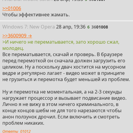
>>01006
Чтобы эффективнее жамать.
6
Win
dows
7: New Opera
28 апр, 19:36
6
36
01008
>>3600909 →
>И ничего не перематывается, зато хорошо сжал,
молодец.
Все перематывается, скачай и проверь. В браузере
перед перемоткой он сначала должен загрузить его
целиком. Ну а поскольку двач хостится на мусорном
ведре и регулярно лагает - видео может в принципе
не грузиться и перемотка будет меньшей из проблем.
Ну и перемотка не моментальная, а на 2-3 секунды
нагружает процессор и вызывает подвисание видео.
Лично я не вижу в этом ничего криминального, в
конце концов шебм не для того нарезаются чтобы
анон ползунок дрочил. Если включить и смотреть
проблем никаких.
Ответы
01012