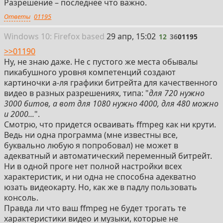
Разрешение – последнее что важно.
Ответы
01195
12
Win
dows
10: Firefox
based
29 апр, 15:02
12
36
01195
>>01190
Ну, не знаю даже. Не с пустого же места обывалы
пикабушного уровня компетенций создают
картиночки а-ля графики битрейта для качественного
видео в разных разрешениях, типа: "
для 720 нужно
3000 битов, а вот для 1080 нужно 4000, для 480 можно
и 2000...
".
Смотрю, что придется осваивать ffmpeg как ни крути.
Ведь ни одна программа (мне известны все,
буквально любую я попробовал) не может в
адекватный и автоматический переменный битрейт.
Ни в одной проге нет полной настройки всех
характеристик, и ни одна не способна адекватно
юзать видеокарту. Но, как же в падлу пользовать
консоль.
Правда ли что ваш ffmpeg не будет трогать те
характеристики видео и музыки, которые не