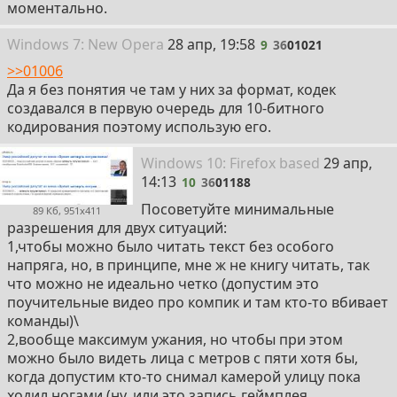
моментально.
9
Win
dows
7: New Opera
28 апр, 19:58
9
36
01021
>>01006
Да я без понятия че там у них за формат, кодек
создавался в первую очередь для 10-битного
кодирования поэтому использую его.
10
Win
dows
10: Firefox
based
29 апр,
14:13
10
36
01188
Посоветуйте минимальные
89 Кб, 951x411
разрешения для двух ситуаций:
1,чтобы можно было читать текст без особого
напряга, но, в принципе, мне ж не книгу читать, так
что можно не идеально четко (допустим это
поучительные видео про компик и там кто-то вбивает
команды)\
2,вообще максимум ужания, но чтобы при этом
можно было видеть лица с метров с пяти хотя бы,
когда допустим кто-то снимал камерой улицу пока
ходил ногами (ну, или это запись геймплея