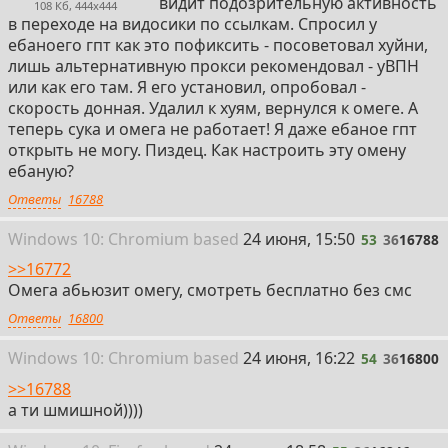
видит подозрительную активность
108 Кб, 444x444
https://github.com/MatsuriDayo/nekoray
в переходе на видосики по ссылкам. Спросил у
https://matsuridayo.github.io
ебаноего гпт как это пофиксить - посоветовал хуйни,
https://nnmclub.to/forum/viewtopic.php?t=1765348
лишь альтернативную прокси рекомендовал - уВПН
или как его там. Я его установил, опробовал -
Outline client:
скорость донная. Удалил к хуям, вернулся к омеге. А
теперь сука и омега не работает! Я даже ебаное гпт
https://getoutline.org/get-started/#step-3
открыть не могу. Пиздец. Как настроить эту омену
https://outlinekeys.com
ебаную?
Ответы
16788
GoodbyeDPI Launcher:
53
Win
dows
10: Chromium
based
24 июня, 15:50
53
36
16788
https://nnmclub.to/forum/viewtopic.php?t=1797171
>>16772
https://topersoft.com/programs/freeyoutube
Омега абьюзит омегу, смотреть бесплатно без смс
ProxyCollector:
Ответы
16800
https://github.com/Mahdi0024/ProxyCollector
54
Win
dows
10: Chromium
based
24 июня, 16:22
54
36
16800
Site-proxifiers:
>>16788
а ти шмишной))))
https://www.croxyproxy.com/
https://www.proxysite.com/