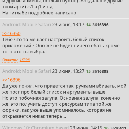
и другие домены, сколько нужно) -An (дальше другие
твои арги) -s1 -q1 и т.д.
На гитхабе подробнее написано
14
Android:
Mobile
Safari
23 июня, 13:17
14
36
16396
>>16350
Тебе что то мешает настроить белый список
приложений ? Оно же не будет ничего ебать кроме
того что ты выбрал
Ответы
16398
15
Android:
Mobile
Safari
23 июня, 13:27
15
36
16398
>>16396
Да уже понял, что придется так, ручками вбивать, мой
же пост про белый список и аргументы выше.
Но это побочная залупа. Основная залупа, конечно
же, это получить доступ к ресурсам типа той же
форчки, как уже выше упоминалось, которая не
открывается никак теперь...
16
Win
dows
10: Chromium
based
23 июня, 14:15
16
36
16411