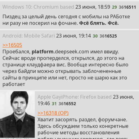
29
Win
dows
10: Chromium
based
23 июня, 18:59
29
36
16511
Пиздец за целый день сегодня с мобилы на РАБотке
ни разу не посерил на фочане.
Фсё блять. Фсё.
30
Android:
Mobile
Safari
23 июня, 19:14
30
36
16525
>>16505
Проебался,
platform
.deepseek.com имел ввиду.
Сейчас вроде проперделся, открылся, до этого на
странице клаудфаера вис. Вообще интересно было
через байдпи можно открывать заблочененные
сайты в принципе или нет, просто не шарю как это
работает
31
Apple Gay
i
Phone: Firefox
based
23 июня,
19:46
31
36
16552
>>16318 (OP)
Хватит засорять раздел, форумчане.
Здесь обсуждаем только конкретные
рабочие методы восстановления
работы внешних сервисов - где взять