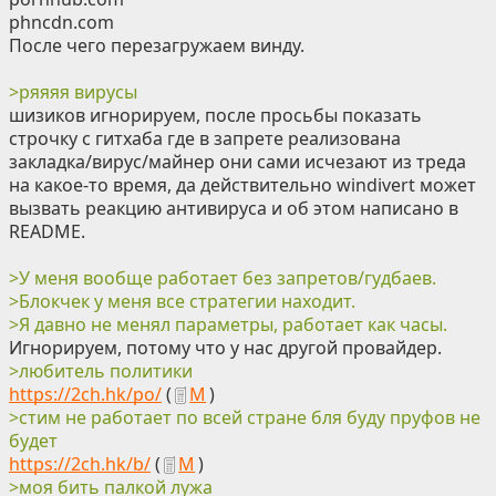
phncdn.com
После чего перезагружаем винду.
>ряяяя вирусы
шизиков игнорируем, после просьбы показать
строчку с гитхаба где в запрете реализована
закладка/вирус/майнер они сами исчезают из треда
на какое-то время, да действительно windivert может
вызвать реакцию антивируса и об этом написано в
README.
>У меня вообще работает без запретов/гудбаев.
>Блокчек у меня все стратегии находит.
>Я давно не менял параметры, работает как часы.
Игнорируем, потому что у нас другой провайдер.
>любитель политики
https://2ch.hk/po/
(
М
)
>стим не работает по всей стране бля буду пруфов не
будет
https://2ch.hk/b/
(
М
)
>моя бить палкой лужа