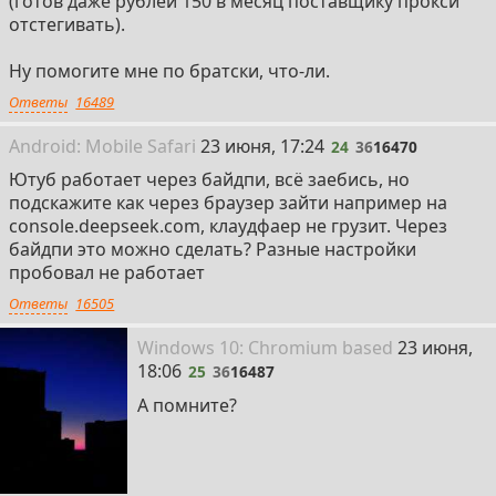
(готов даже рублей 150 в месяц поставщику прокси
отстегивать).
https://github.com/calpa/urusai
(win/lin/mac)
Ну помогите мне по братски, что-ли.
Ответы
16489
24
Android:
Mobile
Safari
23 июня, 17:24
24
36
16470
Ютуб работает через байдпи, всё заебись, но
подскажите как через браузер зайти например на
console.deepseek.com, клаудфаер не грузит. Через
байдпи это можно сделать? Разные настройки
пробовал не работает
Ответы
16505
25
Win
dows
10: Chromium
based
23 июня,
18:06
25
36
16487
А помните?