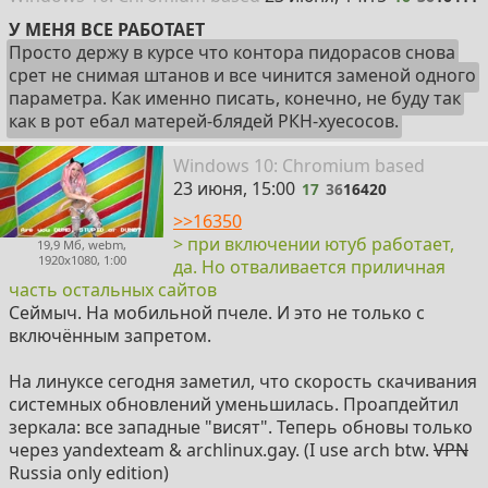
У МЕНЯ ВСЕ РАБОТАЕТ
Просто держу в курсе что контора пидорасов снова
срет не снимая штанов и все чинится заменой одного
параметра. Как именно писать, конечно, не буду так
как в рот ебал матерей-блядей РКН-хуесосов.
17
Win
dows
10: Chromium
based
23 июня, 15:00
17
36
16420
>>16350
> при включении ютуб работает,
19,9 Мб, webm,
1920x1080, 1:00
да. Но отваливается приличная
часть остальных сайтов
Сеймыч. На мобильной пчеле. И это не только с
включённым запретом.
На линуксе сегодня заметил, что скорость скачивания
системных обновлений уменьшилась. Проапдейтил
зеркала: все западные "висят". Теперь обновы только
через yandexteam & archlinux.gay. (I use arch btw.
VPN
Russia only edition)