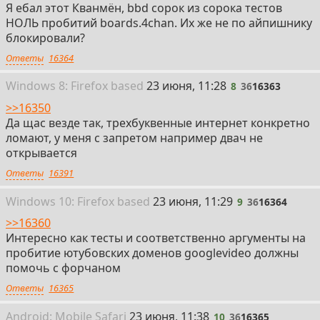
Я ебал этот Кванмён, bbd сорок из сорока тестов
НОЛЬ пробитий boards.4chan. Их же не по айпишнику
блокировали?
Ответы
16364
8
Win
dows
8: Firefox
based
23 июня, 11:28
8
36
16363
>>16350
Да щас везде так, трехбуквенные интернет конкретно
ломают, у меня с запретом например двач не
открывается
Ответы
16391
9
Win
dows
10: Firefox
based
23 июня, 11:29
9
36
16364
>>16360
Интересно как тесты и соответственно аргументы на
пробитие ютубовских доменов googlevideo должны
помочь с форчаном
Ответы
16365
10
Android:
Mobile
Safari
23 июня, 11:38
10
36
16365