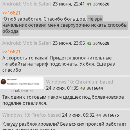
41
Android:
Mobile
Safari
23 июня, 22:41
41
36
16626
>>16621
Ютюб заработал. Спасибо большое.
Не зря
начальник оставил меня сверхурочно искать способы
обхода
42
Android:
Mobile
Safari
23 июня, 23:05
42
36
16628
>>16621
А скорость то какая! Придется дополнительные
гигабайты на тариф подключать. Ух бля. Еще раз
спасибо
43
Win
dows
10: Chromium
based
24 июня, 01:35
43
36
16644
14 Кб, 480x136
Так один с готовым паком цмдшек под болвановское
поделие отвалился.
44
Win
dows
10: Firefox
based
24 июня, 05:32
44
36
16675
Клауду разблокировали? Без всяких проксей работает
двач, в играх не тестил