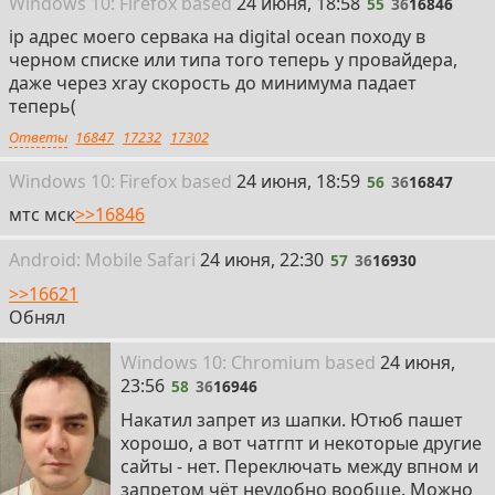
55
Win
dows
10: Firefox
based
24 июня, 18:58
55
36
16846
https://hide.me/en/proxy
https://www.proxyarab.com/en/
ip адрес моего сервака на digital ocean походу в
черном списке или типа того теперь у провайдера,
даже через xray скорость до минимума падает
теперь(
Ответы
16847
17232
17302
56
Win
dows
10: Firefox
based
24 июня, 18:59
56
36
16847
мтс мск
>>16846
57
Android:
Mobile
Safari
24 июня, 22:30
57
36
16930
>>16621
Обнял
58
Win
dows
10: Chromium
based
24 июня,
23:56
58
36
16946
Накатил запрет из шапки. Ютюб пашет
хорошо, а вот чатгпт и некоторые другие
сайты - нет. Переключать между впном и
запретом чёт неудобно вообще. Можно