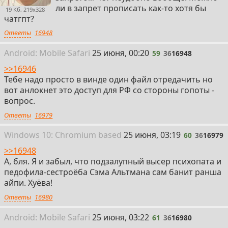
ли в запрет прописать как-то хотя бы
19 Кб, 219x328
чатгпт?
Ответы
16948
59
Android:
Mobile
Safari
25 июня, 00:20
59
36
16948
>>16946
Тебе надо просто в винде один файл отредачить но
вот анлокнет это доступ для РФ со стороны гопоты -
вопрос.
Ответы
16979
60
Win
dows
10: Chromium
based
25 июня, 03:19
60
36
16979
>>16948
А, бля. Я и забыл, что подзалупный высер психопата и
педофила-сестроёба Сэма Альтмана сам банит ранша
айпи. Хуёва!
Ответы
16980
61
Android:
Mobile
Safari
25 июня, 03:22
61
36
16980