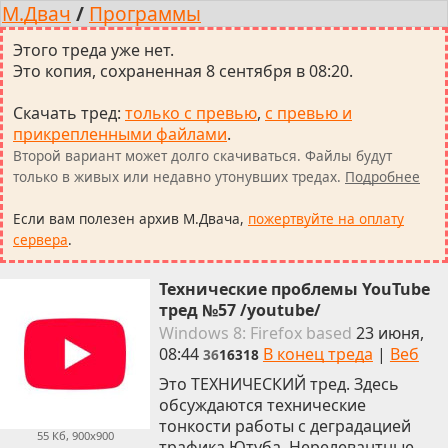
М.Двач
/
Программы
Этого треда уже нет.
Это копия, сохраненная 8 сентября в 08:20.
Скачать тред
:
только с превью
,
с превью и
прикрепленными файлами
.
Второй вариант может долго скачиваться. Файлы будут
только в живых или недавно утонувших тредах.
Подробнее
Если вам полезен архив М.Двача,
пожертвуйте на оплату
сервера
.
Технические проблемы YouTube
тред №57 /youtube/
Win
dows
8: Firefox
based
23 июня,
08:44
В конец треда
|
Веб
36
16318
Это ТЕХНИЧЕСКИЙ тред. Здесь
обсуждаются технические
тонкости работы с деградацией
55 Кб, 900x900
трафика Ютуба. Нерелевантные