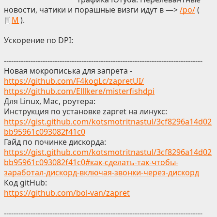
новости, чатики и порашные визги идут в —>
/po/
(
М
).
Ускорение по DPI:
----------------------------------------------------------------------------------
Новая мокрописька для запрета -
https://github.com/F4kogLc/zapretUI/
https://github.com/Elllkere/misterfishdpi
Для Linux, Mac, роутера:
Инструкция по установке zapret на линукс:
https://gist.github.com/kotsmotritnastul/3cf8296a14d02
bb95961c093082f41c0
Гайд по починке дискорда:
https://gist.github.com/kotsmotritnastul/3cf8296a14d02
bb95961c093082f41c0#как-сделать-так-чтобы-
заработал-дискорд-включая-звонки-через-дискорд
Код gitHub:
https://github.com/bol-van/zapret
----------------------------------------------------------------------------------