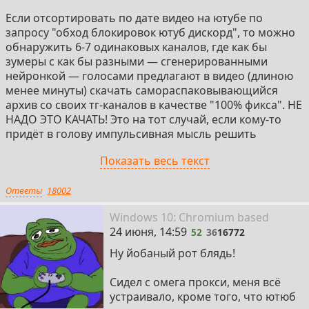
Если отсортировать по дате видео на ютубе по
запросу "обход блокировок ютуб дискорд", то можно
обнаружить 6-7 одинаковых каналов, где как бы
зумеры с как бы разными — сгенерированными
нейронкой — голосами предлагают в видео (длиною
менее минуты) скачать самораспаковывающийся
архив со своих тг-каналов в качестве "100% фикса". НЕ
НАДО ЭТО КАЧАТЬ! Это на тот случай, если кому-то
придёт в голову импульсивная мысль решить
проблему таким "лёгким" способом.
Показать весь текст
Если начать гуглить/яндексить "обход блокировок
Ответы
18002
cloudfare", то в первой десятке релевантных ответов
возникают статьи, где одним из альтернативных
52
Win
dows
10: Chromium
based
решений является "герой впн", "дядя ваня впн" и т.д.
24 июня, 14:59
52
36
16772
— поддержим отечественного производителя.
Ну йобаный рот блядь!
Улыбайтесь. Вашу жизнь улучшают.
Сидел с омега прокси, меня всё
NekoRay:
устраивало, кроме того, что ютюб