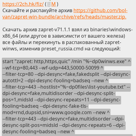
https://2ch.hk/fiz/
(
М
)
Скачайте и распакуйте архив
https://github.com/bol-
van/zapret-win-bundle/archive/refs/heads/master.zip.
Скачать архив zapret-v71.1.1 взял из binaries\windows-
x86_64 (или другое в зависимсти от вашего железа)
все файлы и перекинуть в распакованный zapret-
winws, изменив preset_russia.cmd на следующий:
start "zapret: http,https,quic" /min "%~dp0winws.exe" ^
--wf-tcp=80,443 --wf-udp=443,50000-50099 ^
--filter-tcp=80 --dpi-desync=fake,fakedsplit --dpi-desync-
autottl=2 --dpi-desync-fooling=badseq --new ^
--filter-tcp=443 --hostlist="%~dp0files\list-youtube.txt" --
dpi-desync=fake,multidisorder --dpi-desync-split-
pos=1,midsld --dpi-desync-repeats=11 --dpi-desync-
fooling=badseq --dpi-desync-fake-tls-
mod=rnd,dupsid,sni=www.google.com --new ^
--filter-tcp=443 --dpi-desync=fake,multidisorder --dpi-
desync-split-pos=midsld --dpi-desync-repeats=6 --dpi-
desync-fooling=badseq --new ^