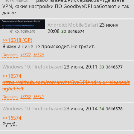
35 Кб, 500x670
VPN, какие настройки ПО GoodbyeDPI работают и так
далее.
32
Android:
Mobile
Safari
23 июня,
20:08
32
36
16574
61 Кб, 1080x240
>>16318 (OP)
Я жму и ниче не происходит. Не грузит.
Ответы
16577
16578
33
Win
dows
10: Firefox
based
23 июня, 20:11
33
36
16577
>>16574
https://github.com/romanvht/ByeDPIAndroid/releases/t
ag/v.1.5.1
Ответы
16582
16613
34
Win
dows
10: Firefox
based
23 июня, 20:14
34
36
16578
>>16574
Рутуб.