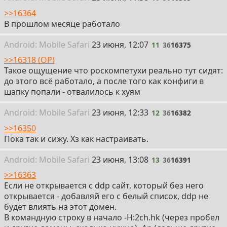
>>16364
В прошлом месяце работало
11
Android:
Mobile
Safari
23 июня, 12:07
11
36
16375
>>16318 (OP)
Такое ощущение что роскомпетухи реально тут сидят:
до этого всё работало, а после того как конфиги в
шапку попали - отвалилось к хуям
12
Android:
Mobile
Safari
23 июня, 12:33
12
36
16382
>>16350
Пока так и сижу. Хз как настраивать.
13
Android:
Mobile
Safari
23 июня, 13:08
13
36
16391
>>16363
Если не открывается с ddp сайт, который без него
открывается - добавляй его с белый список, ddp не
будет влиять на этот домен.
В командную строку в начало -H:2ch.hk (через пробел