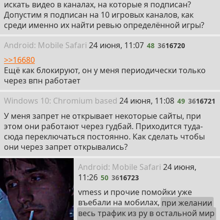
искать видео в каналах, на которые я подписан?
Допустим я подписан на 10 игровых каналов, как
среди именно их найти ревью определённой игры?
48
Android:
Mobile
Safari
24 июня, 11:07
48
36
16720
>>16680
Ещё как блокируют, он у меня периодически только
через впн работает
49
Win
dows
10: Chromium
based
24 июня, 11:08
49
36
16721
У меня запрет не открывает некоторые сайты, при
этом они работают через гудбай. Приходится туда-
сюда переключаться постоянно. Как сделать чтобы
они через запрет открывались?
50
Android:
Mobile
Safari
24 июня,
11:26
50
36
16723
vmess и прочие помойки уже
въебали на мобилах,
при желании
весь трафик из ру в остальной мир