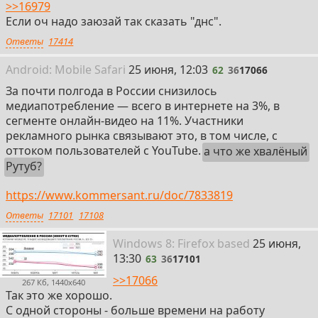
>>16979
Если оч надо заюзай так сказать "днс".
Ответы
17414
62
Android:
Mobile
Safari
25 июня, 12:03
62
36
17066
За почти полгода в России снизилось
медиапотребление — всего в интернете на 3%, в
сегменте онлайн-видео на 11%. Участники
рекламного рынка связывают это, в том числе, с
оттоком пользователей с YouTube.
а что же хвалёный
Рутуб?
https://www.kommersant.ru/doc/7833819
Ответы
17101
17108
63
Win
dows
8: Firefox
based
25 июня,
13:30
63
36
17101
>>17066
267 Кб, 1440x640
Так это же хорошо.
С одной стороны - больше времени на работу