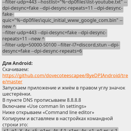
--filter-udp=443 --hostlist="%~dp0files\list-youtube.txt" --
dpi-desync=fake --dpi-desync-repeats=11 --dpi-desync-
fake-
quic="%~dp0files\quic_initial_www_google_com.bin" --
new ^
--filter-udp=443 --dpi-desync=fake --dpi-desync-
repeats=11 --new ^
--filter-udp=50000-50100 --filter-l7=discord,stun --dpi-
desync=fake --dpi-desync-repeats=6
Для Android:
Скачиваем:
https://github.com/dovecoteescapee/ByeDPIAndroid/tre
e/master
Запускаем приложение и жмём в правом углу значок
шестерёнки.
В пункте DNS прописываем 8.8.8.8
Включаем «Use comman lin settings»
Ниже открываем «Command line editor»
Копируем и вставляем в настройках командной
строки это:
-s1 -q1 -Y -Ar -s5 -o1+s -At -f-1 -r1+s -As -s1 -o1 +s -s-1