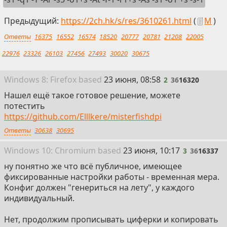
Предыдущий:
https://2ch.hk/s/res/3610261.html
(
М
)
Ответы
16375
16552
16574
18520
20777
20781
21208
22005
22976
23326
26103
27456
27493
30020
30675
2
Win
dows
8: Firefox
based
23 июня, 08:58
2
36
16320
Нашел ещё такое готовое решение, можете
потестить
https://github.com/Elllkere/misterfishdpi
Ответы
30638
30695
3
Win
dows
10: Chromium
based
23 июня, 10:17
3
36
16337
ну понятно же что всё публичное, имеющее
фиксированные настройки работы - временная мера.
Конфиг должен "генериться на лету", у каждого
индивидуальный.
Нет, продолжим прописывать циферки и копировать