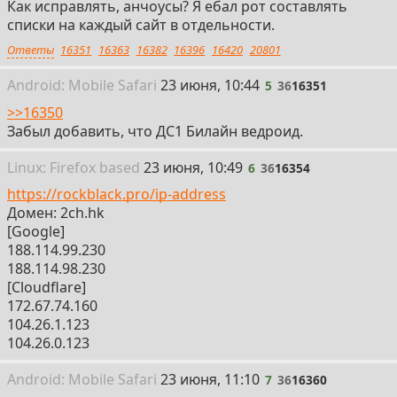
Как исправлять, анчоусы? Я ебал рот составлять
списки на каждый сайт в отдельности.
Ответы
16351
16363
16382
16396
16420
20801
5
Android:
Mobile
Safari
23 июня, 10:44
5
36
16351
>>16350
Забыл добавить, что ДС1 Билайн ведроид.
6
Linux: Firefox
based
23 июня, 10:49
6
36
16354
https://rockblack.pro/ip-address
Домен: 2ch.hk
[Google]
188.114.99.230
188.114.98.230
[Cloudflare]
172.67.74.160
104.26.1.123
104.26.0.123
7
Android:
Mobile
Safari
23 июня, 11:10
7
36
16360