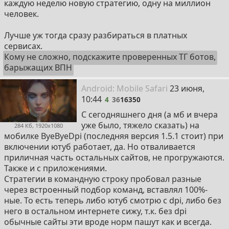
каждую неделю новую стратегию, одну на миллион
человек.
Лучше уж тогда сразу разбираться в платных
сервисах.
Кому не сложно, подскажите проверенных ТГ ботов,
барыжащих ВПН
4
Android:
Mobile
Safari
23 июня,
10:44
4
36
16350
С сегодняшнего дня (а мб и вчера
уже было, тяжело сказать) на
284 Кб, 1920x1080
мобилке ByeByeDpi (последняя версия 1.5.1 стоит) при
включении ютуб работает, да. Но отваливается
приличная часть остальных сайтов, не прогружаются.
Также и с приложениями.
Стратегии в командную строку пробовал разные
через встроенный подбор команд, вставлял 100%-
ные. То есть теперь либо ютуб смотрю с dpi, либо без
него в остальном интернете сижу, т.к. без dpi
обычные сайты эти вроде норм пашут как и всегда.