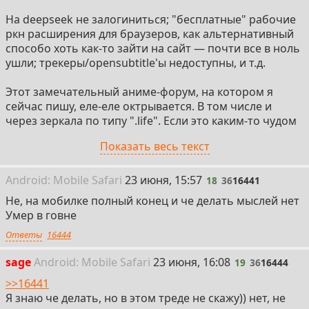
На deepseek не залогиниться; "бесплатные" рабочие
ркн расширения для браузеров, как альтернативный
способо хоть как-то зайти на сайт — почти все в ноль
ушли; трекеры/opensubtitle'ы недоступны, и т.д.
Этот замечательный аниме-форум, на котором я
сейчас пишу, еле-еле октрывается. В том числе и
через зеркала по типу ".life". Если это каким-то чудом
запостится, то пост делал через google chrome с
Показать весь текст
дефолтными настройками и отключенным запретом.
В общем, не зря зарплату получают. Молодцы.
18
Android:
Mobile
Safari
23 июня, 15:57
18
36
16441
Не, на мобилке полный конец и че делать мыслей нет
Печально это всё...
Умер в говне
Ответы
16444
Пара линков. Может быть, кому-то пригодится (если
вы в курсе, уже пользуетесь, сами починили или у вас
19
sage
Android:
Mobile
Safari
23 июня, 16:08
19
36
16444
это не работает — замечательно, вы прошаренные,
но есть и те, кто не знает):
>>16441
Я знаю че делать, но в этом треде не скажу)) нет, не