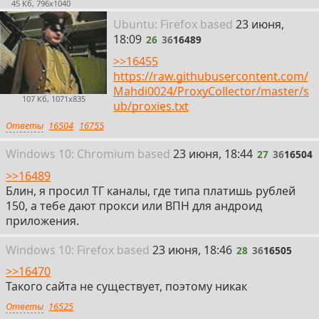
45 Кб, 796x1040
26
Ubuntu: Firefox
based
23 июня,
18:09
26
36
16489
>>16455
https://raw.githubusercontent.com/
Mahdi0024/ProxyCollector/master/s
107 Кб, 1071x835
ub/proxies.txt
Ответы
16504
16755
27
Win
dows
10: Chromium
based
23 июня, 18:44
27
36
16504
>>16489
Блин, я просил ТГ каналы, где типа платишь рублей
150, а тебе дают прокси или ВПН для андроид
приложения.
28
Win
dows
10: Firefox
based
23 июня, 18:46
28
36
16505
>>16470
Такого сайта не существует, поэтому никак
Ответы
16525