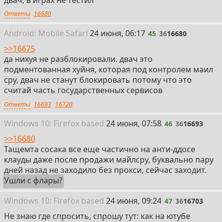
Ответы
16680
45
Android:
Mobile
Safari
24 июня, 06:17
45
36
16680
>>16675
да нихуя не разблокировали. двач это
подментованная хуйня, которая под контролем маил
сру, двач не станут блокировать потому что это
считай часть государственных сервисов
Ответы
16693
16720
46
Win
dows
10: Firefox
based
24 июня, 07:58
46
36
16693
>>16680
Тащемта сосака все еще частично на анти-ддосе
клауды даже после продажи майлсру, буквально пару
дней назад не заходило без прокси, сейчас заходит.
Ушли с флары?
47
Win
dows
10: Firefox
based
24 июня, 09:24
47
36
16703
Не знаю где спросить, спрошу тут: как на ютубе