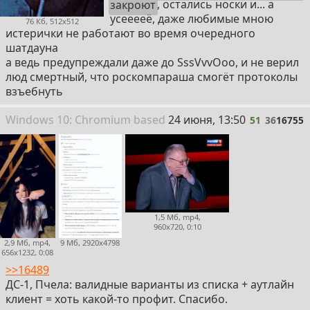
закроют
, остались носки и... а
усееееё, даже любимые мною
76 Кб, 512x512
истерички не работают во время очередного
шатдауна
а ведь предупреждали даже до SssVvvOoo, и не верил
люд смертный, что роскомпapaша смогёт протоколы
взъебнуть
51
Win
dows
10: Chromium
based
24 июня, 13:50
51
36
16755
1,5 Мб, mp4,
960x720, 0:10
2,9 Мб, mp4,
9 Мб, 2920x4798
656x1232, 0:08
>>16489
ДС-1, Пчела: валидные варианты из списка + аутлайн
клиент = хоть какой-то профит. Спасибо.