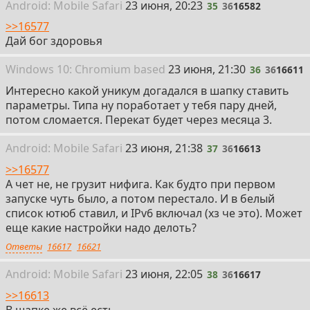
35
Android:
Mobile
Safari
23 июня, 20:23
35
36
16582
>>16577
Дай бог здоровья
36
Win
dows
10: Chromium
based
23 июня, 21:30
36
36
16611
Интересно какой уникум догадался в шапку ставить
параметры. Типа ну поработает у тебя пару дней,
потом сломается. Перекат будет через месяца 3.
37
Android:
Mobile
Safari
23 июня, 21:38
37
36
16613
>>16577
А чет не, не грузит нифига. Как будто при первом
запуске чуть было, а потом перестало. И в белый
список ютюб ставил, и IPv6 включал (хз че это). Может
еще какие настройки надо делоть?
Ответы
16617
16621
38
Android:
Mobile
Safari
23 июня, 22:05
38
36
16617
>>16613
В шапке же всё есть