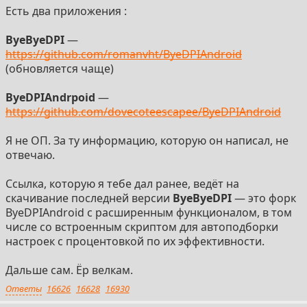
Есть два приложения :
ByeByeDPI
—
https://github.com/romanvht/ByeDPIAndroid
(обновляется чаще)
ByeDPIAndrpoid
—
https://github.com/dovecoteescapee/ByeDPIAndroid
Я не ОП. За ту информацию, которую он написал, не
отвечаю.
Ссылка, которую я тебе дал ранее, ведёт на
скачивание последней версии
ByeByeDPI
— это форк
ByeDPIAndroid с расширенным функционалом, в том
числе со встроенным скриптом для автоподборки
настроек с процентовкой по их эффективности.
Дальше сам. Ёр велкам.
Ответы
16626
16628
16930