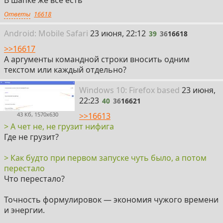
Ответы
16618
39
Android:
Mobile
Safari
23 июня, 22:12
39
36
16618
>>16617
А аргументы командной строки вносить одним
текстом или каждый отдельно?
40
Win
dows
10: Firefox
based
23 июня,
22:23
40
36
16621
>>16613
43 Кб, 1570x630
> А чет не, не грузит нифига
Где не грузит?
> Как будто при первом запуске чуть было, а потом
перестало
Что перестало?
Точность формулировок — экономия чужого времени
и энергии.