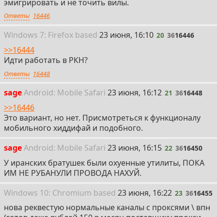
zapret-lite (win):
https://github.com/bol-van/zapret-win-
эмигрировать и не точить вилы.
bundle
Ответы
16446
zapret-gui (win):
20
Win
dows
7: Firefox
based
23 июня, 16:10
20
36
16446
>>16444
https://github.com/Flowseal/zapret-discord-youtube
Идти работать в РКН?
https://github.com/Virenbar/ZapretControl
https://topersoft.com/programs/zapretlauncher
Ответы
16448
zapret-kind-of-gui (lin):
21
sage
Android:
Mobile
Safari
23 июня, 16:12
21
36
16448
>>16446
https://github.com/Snowy-Fluffy/zapret.installer
Это вариант, но нет. Присмотреться к функционалу
https://github.com/Sergeydigl3/zapret-discord-youtube-
мобильного хиддифай и подобного.
linux
22
sage
Android:
Mobile
Safari
23 июня, 16:15
22
36
16450
dns-crypt:
У иранских братушек были охуенные утилиты, ПОКА
ИМ НЕ РУБАНУЛИ ПРОВОДА НАХУЙ.
https://github.com/DNSCrypt/dnscrypt-proxy
(win/lin/mac)
23
Win
dows
10: Chromium
based
23 июня, 16:22
https://github.com/bitbeans/SimpleDnsCrypt
(win)
23
36
16455
нова реквестую нормальные каналы с проксями \ впн
net-noise: