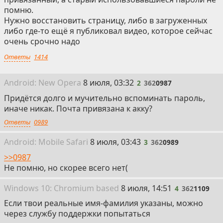
помню.
Нужно восстановить страницу, либо в загруженных
либо где-то ещё я публиковал видео, которое сейчас
очень срочно надо
Ответы
1414
2
Android: New Opera
8 июля, 03:32
2
362
0987
Придётся долго и мучительно вспоминать пароль,
иначе никак. Почта привязана к акку?
Ответы
0989
3
Android:
Mobile
Safari
8 июля, 03:43
3
362
0989
>>0987
Не помню, но скорее всего нет(
4
Win
dows
10: Chromium
based
8 июля, 14:51
4
362
1109
Если твои реальные имя-фамилия указаны, можно
через службу поддержки попытаться