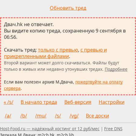
Обновить тред
Двач.hk не отвечает.
Вы видите копию треда, сохраненную 9 сентября в
06:56.
Скачать тред
:
только с превью
,
с превью и
прикрепленными файлами
.
Второй вариант может долго скачиваться. Файлы будут
только в живых или недавно утонувших тредах.
Подробнее
Если вам полезен архив М.Двача,
пожертвуйте на оплату
сервера
.
« /s/
В начало треда
Веб-версия
Настройки
/a/
/b/
/mu/
/s/
/vg/
Все доски
Пользуетесь скринридером — пишите, что можно улуч
Host-Food.ru — надёжный хостинг от 12 руб/мес
|
Free DNS
Зеркала М.Двача: m2ch.hk, m2ch.lib,