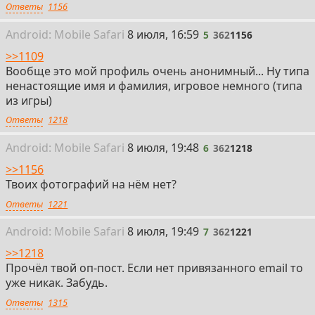
Ответы
1156
5
Android:
Mobile
Safari
8 июля, 16:59
5
362
1156
>>1109
Вообще это мой профиль очень анонимный... Ну типа
ненастоящие имя и фамилия, игровое немного (типа
из игры)
Ответы
1218
6
Android:
Mobile
Safari
8 июля, 19:48
6
362
1218
>>1156
Твоих фотографий на нём нет?
Ответы
1221
7
Android:
Mobile
Safari
8 июля, 19:49
7
362
1221
>>1218
Прочёл твой оп-пост. Если нет привязанного email то
уже никак. Забудь.
Ответы
1315