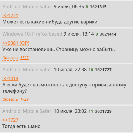
8
Android:
Mobile
Safari
9 июля, 06:35
8
362
1315
>>1221
Может есть какие-нибудь другие варики
9
Win
dows
10: Firefox
based
9 июля, 13:14
9
362
1414
>>0981 (OP)
Уже не восстановишь. Страницу можно забыть.
Ответы
1727
10
Android:
Mobile
Safari
10 июля, 22:38
10
362
1727
>>1414
А если будет возможность к доступу к привязанному
телефону?
Ответы
1729
11
Android:
Mobile
Safari
10 июля, 23:02
11
362
1729
>>1727
Тогда есть шанс