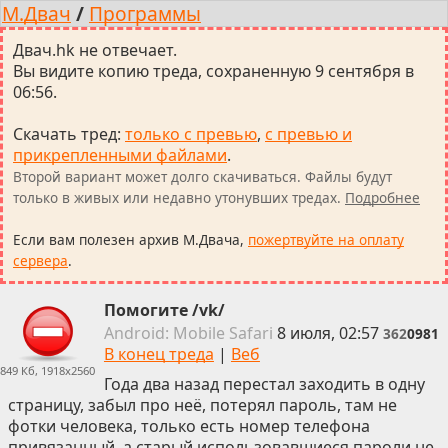
М.Двач
/
Программы
Двач.hk не отвечает.
Вы видите копию треда, сохраненную 9 сентября в
06:56.
Скачать тред
:
только с превью
,
с превью и
прикрепленными файлами
.
Второй вариант может долго скачиваться. Файлы будут
только в живых или недавно утонувших тредах.
Подробнее
Если вам полезен архив М.Двача,
пожертвуйте на оплату
сервера
.
Помогите /vk/
Android:
Mobile
Safari
8 июля, 02:57
362
0981
В конец треда
|
Веб
849 Кб, 1918x2560
Года два назад перестал заходить в одну
страницу, забыл про неё, потерял пароль, там не
фотки человека, только есть номер телефона
привязанный, а старый использовавшиеся пароли не