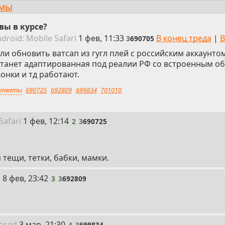
ммы
 вы в курсе?
ndroid:
Mobile
Safari
1 фев, 11:33
В конец треда
|
В
3
690705
ли обновить ватсап из гугл плей с российским аккаунтом
станет адаптированная под реалии РФ со встроенным о
онки и тд работают.
тветы
690725
692809
699834
701010
2
Safari
1 фев, 12:14
2
3
690725
тещи, тетки, бабки, мамки.
3
i
8 фев, 23:42
3
3
692809
4
ased
3 мар, 21:30
4
3
699834