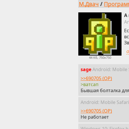
М.Двач
/
Програ
А
A
Ес
в
Зв
О
44 Кб, 750x750
sage
Android:
Mobile
>>690705 (OP)
>ватсап
Бывшая болталка для 
Android:
Mobile
Safar
>>690705 (OP)
Не работает
Win
dows
10: Firefox
b