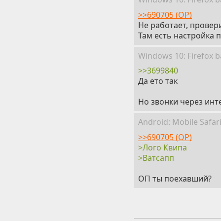
>>690705 (OP)
Не работает, провер
Там есть настройка п
Win
dows
10: Firefox
b
>>3699840
Да ето так
Но звонки через инт
Android:
Mobile
Safar
>>690705 (OP)
>Лого Квипа
>Ватсапп
ОП ты поехавший?