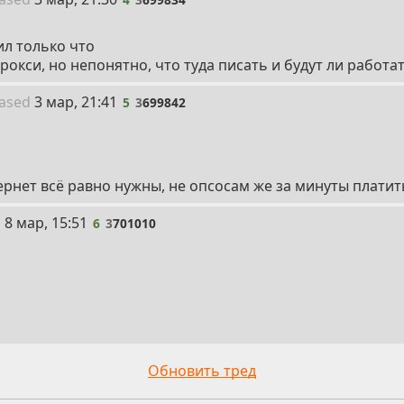
ил только что
рокси, но непонятно, что туда писать и будут ли работа
5
ased
3 мар, 21:41
5
3
699842
ернет всё равно нужны, не опсосам же за минуты платит
6
i
8 мар, 15:51
6
3
701010
Обновить тред