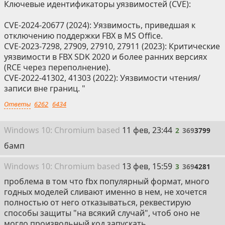
Ключевые идентификаторы уязвимостей (CVE):
CVE-2024-20677 (2024): Уязвимость, приведшая к
отключению поддержки FBX в MS Office.
CVE-2023-7298, 27909, 27910, 27911 (2023): Критические
уязвимости в FBX SDK 2020 и более ранних версиях
(RCE через переполнение).
CVE-2022-41302, 41303 (2022): Уязвимости чтения/
записи вне границ. "
Ответы
6262
6434
2
Win
dows
10: Chromium
based
11 фев, 23:44
2
369
3799
бамп
3
Win
dows
10: Chromium
based
13 фев, 15:59
3
369
4281
проблема в том что fbx популярный формат, много
годных моделей сливают именно в нем, не хочется
полностью от него отказываться, реквестирую
способы защиты "на всякий случай", чтоб оно не
могло произвольный код запускать.