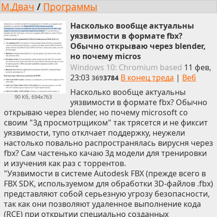
М.Двач
/
Программы
Насколько вообще актуальны
уязвимости в формате fbx?
Обычно открываю через blender,
но почему micros
Win
dows
10: Chromium
based
11 фев,
23:03
В конец треда
|
Веб
369
3784
Насколько вообще актуальны
90 Кб, 694x763
уязвимости в формате fbx? Обычно
открываю через blender, но почему microsoft со
своим "3д просмотрщиком" так трясется и не фиксит
уязвимости, тупо отклчает поддержку, неужели
настолько повально распространялась вирусня через
fbx? Сам частенько качаю 3д модели для тренировки
и изучения как раз с торрентов.
"Уязвимости в системе Autodesk FBX (прежде всего в
FBX SDK, используемом для обработки 3D-файлов .fbx)
представляют собой серьезную угрозу безопасности,
так как они позволяют удаленное выполнение кода
(RCE) при открытии специально созданных