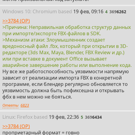
4
Win
dows
10: Chromium
based
19 фев, 09:16
4
369
6262
>>3784 (OP)
>Причина: Неправильная обработка структур данных
при импорте/экспорте FBX-файлов в SDK.
>Механизм атаки: Злоумышленник создает
вредоносный файл .fbx, который при открытии в 3D-
редакторе (3ds Max, Maya, Blender, FBX Review и др.)
или при вставке в документ Office вызывает
аварийное завершение работы или выполнение кода.
Ну все же работоспособность уязвимости напрямую
зависит от реализации импорта FBX в конкретной
программе, если блендер регулярно обновляется то
уязвимость должна быть пофиксешна и открывать
фбх в нем можно не бояться.
Ответы
6823
5
Linux: Firefox
based
19 фев, 22:36
5
369
6434
>>3784 (OP)
проприетарный формат = говно