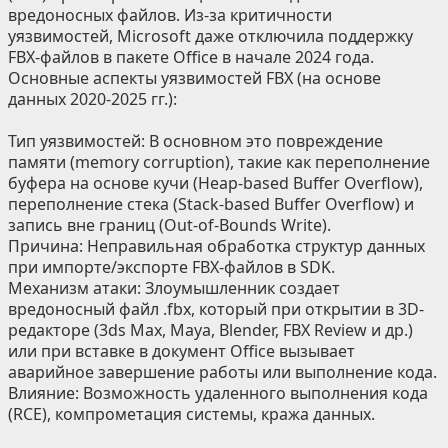
вредоносных файлов. Из-за критичности
уязвимостей, Microsoft даже отключила поддержку
FBX-файлов в пакете Office в начале 2024 года.
Основные аспекты уязвимостей FBX (на основе
данных 2020-2025 гг.):
Тип уязвимостей: В основном это повреждение
памяти (memory corruption), такие как переполнение
буфера на основе кучи (Heap-based Buffer Overflow),
переполнение стека (Stack-based Buffer Overflow) и
запись вне границ (Out-of-Bounds Write).
Причина: Неправильная обработка структур данных
при импорте/экспорте FBX-файлов в SDK.
Механизм атаки: Злоумышленник создает
вредоносный файл .fbx, который при открытии в 3D-
редакторе (3ds Max, Maya, Blender, FBX Review и др.)
или при вставке в документ Office вызывает
аварийное завершение работы или выполнение кода.
Влияние: Возможность удаленного выполнения кода
(RCE), компрометация системы, кража данных.