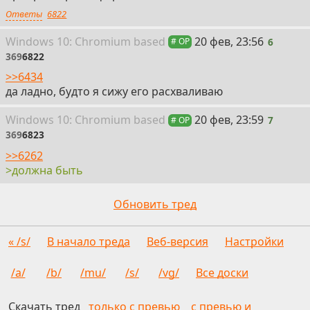
Ответы
6822
6
Win
dows
10: Chromium
based
20 фев, 23:56
6
# OP
369
6822
>>6434
да ладно, будто я сижу его расхваливаю
7
Win
dows
10: Chromium
based
20 фев, 23:59
7
# OP
369
6823
>>6262
>должна быть
Обновить тред
« /s/
В начало треда
Веб-версия
Настройки
/a/
/b/
/mu/
/s/
/vg/
Все доски
Скачать тред
только с превью
с превью и