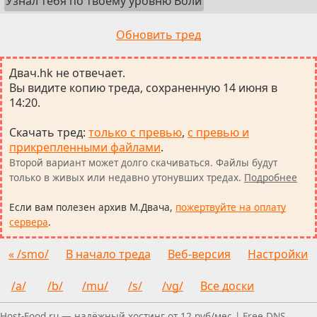
Узнал тебя по твоему уровню Воли
Обновить тред
Двач.hk не отвечает.
Вы видите копию треда, сохраненную 14 июня в
14:20.
Скачать тред
:
только с превью
,
с превью и
прикрепленными файлами
.
Второй вариант может долго скачиваться. Файлы будут
только в живых или недавно утонувших тредах.
Подробнее
Если вам полезен архив М.Двача,
пожертвуйте на оплату
сервера
.
« /smo/
В начало треда
Веб-версия
Настройки
/a/
/b/
/mu/
/s/
/vg/
Все доски
Пользуетесь скринридером — пишите, что можно улуч
Host-Food.ru — надёжный хостинг от 12 руб/мес
|
Free DNS