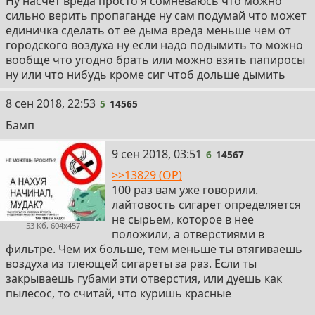
Ну насчет вреда просто я сомневаюсь что можно
сильно верить пропаганде ну сам подумай что может
единичка сделать от ее дыма вреда меньше чем от
городского воздуха ну если надо подымить то можно
вообще что угодно брать или можно взять папиросы
ну или что нибудь кроме сиг чтоб дольше дымить
5
8 сен 2018, 22:53
5
14565
Бамп
6
9 сен 2018, 03:51
6
14567
>>13829 (OP)
100 раз вам уже говорили.
лайтовость сигарет определяется
не сырьем, которое в нее
53 Кб, 604x457
положили, а отверстиями в
фильтре. Чем их больше, тем меньше ты втягиваешь
воздуха из тлеющей сигареты за раз. Если ты
закрываешь губами эти отверстия, или дуешь как
пылесос, то считай, что куришь красные