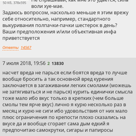
50 Кб, 378x595
воли хуе-мае.
Задаюсь вопросом, насколько меньше я этим врежу
себе относительно, например, стандартного
выкуривания полпачки-пачки шестерок в день?
Ваши предположения и/или объективная инфа
приветствуется
Ответы
14567
2
7 июля 2018, 19:56
2
13830
насчет вреда не парься если боятся вреда то лучше
вообще бросить а так основной вред курения
заключается в загаживании легких смолами (можешь
не затягиваться и не парься) курить единички смысла
тоже мало ибо вкус только в крепких (чем больше
смолы тем ярче вкус) лично я курю несколько раз в
месяц и курю не сиги ибо удовольствия от них мало
плюс ограничения по крепости плохо сказались на
вкусе да и вообще сгорает сама дым едкий я
предпочитаю самокрутки, сигары и папиросы