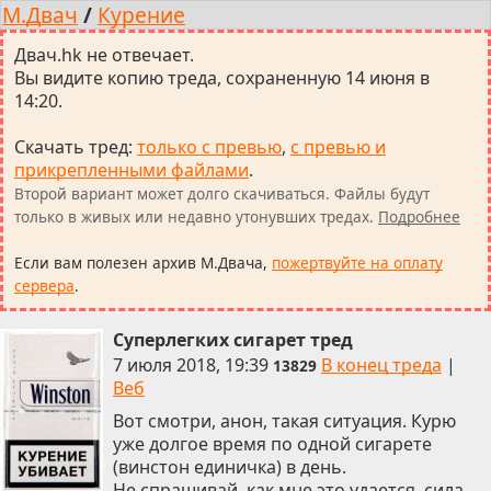
М.Двач
/
Курение
Двач.hk не отвечает.
Вы видите копию треда, сохраненную 14 июня в
14:20.
Скачать тред
:
только с превью
,
с превью и
прикрепленными файлами
.
Второй вариант может долго скачиваться. Файлы будут
только в живых или недавно утонувших тредах.
Подробнее
Если вам полезен архив М.Двача,
пожертвуйте на оплату
сервера
.
Суперлегких сигарет тред
7 июля 2018, 19:39
В конец треда
|
13829
Веб
Вот смотри, анон, такая ситуация. Курю
уже долгое время по одной сигарете
(винстон единичка) в день.
Не спрашивай, как мне это удается, сила