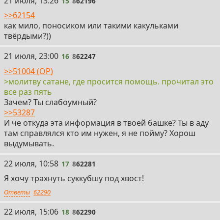
21 июля, 13:26
15
8
62196
>>62154
как мило, поносиком или такими какульками
твёрдыми?))
16
21 июля, 23:00
16
8
62247
>>51004 (OP)
>молитву сатане, где просится помощь. прочитал это
все раз пять
Зачем? Ты слабоумный?
>>53287
И че откуда эта информация в твоей башке? Ты в аду
там справлялся кто им нужен, я не пойму? Хорош
выдумывать.
17
22 июля, 10:58
17
8
62281
Я хочу трахнуть суккубшу под хвост!
Ответы
62290
18
22 июля, 15:06
18
8
62290