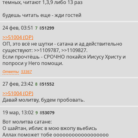
темных, читают 1,3,9 либо 13 раз
будешь читать еще - жди гостей
7
24 фев, 03:51
7
8
51299
>>51004 (OP)
ОП, это всё не шутки - сатана и ад действительно
существуют: >>1109787, >>1109827.
Если прочтёшь - СРОЧНО покайся Иисусу Христу и
попроси у Него помощи.
Ответы
53367
8
27 фев, 23:42
8
8
51552
>>51004 (OP)
Давай молитву, будем пробовать.
9
19 мар, 13:02
9
8
53079
Вот молитва сатане:
О шайтан, иблис в мою вжопу вьебись
Аллах поможет тобе оооооооооооооооооо