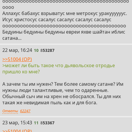
ооооооооооооооооооооооооооооооооооооооооооо
оооо
Аллахус бабахус взрыватус мне метрокус уракуууууус.
Исус христосус сасалус сасалус сасалус сасалус
оооооооооооооооооооооооооооооооооооооооооо
Бедуины бедуины бедуины евреи яхве шайтан иблис
сатана...
10
22 мар, 16:24
10
8
53287
>>51004 (OP)
>может ли быть такое что дьявольское отродье
пришло ко мне?
А зачем ты им нужен? Тем более самому сатане? Им
нужны люди талантливые, чем то одаренные.
Обычный сыч им на хрен не обосрался. Ты для них
такая же невидимая пыль как и для бога.
Ответы
62247
11
23 мар, 15:43
11
8
53367
>>51004 (OP)