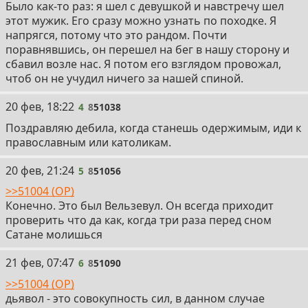
Было как-то раз: я шел с девушкой и навстречу шел
этот мужик. Его сразу можно узнать по походке. Я
напрягся, потому что это рандом. Почти
поравнявшись, он перешел на бег в нашу сторону и
сбавил возле нас. Я потом его взглядом провожал,
чтоб он не учудил ничего за нашей спиной.
4
20 фев, 18:22
4
8
51038
Поздравляю дебила, когда станешь одержимым, иди к
православным или католикам.
5
20 фев, 21:24
5
8
51056
>>51004 (OP)
Конечно. Это был Вельзевул. Он всегда приходит
проверить что да как, когда три раза перед сном
Сатане молишься
6
21 фев, 07:47
6
8
51090
>>51004 (OP)
дьявол - это совокупность сил, в данном случае