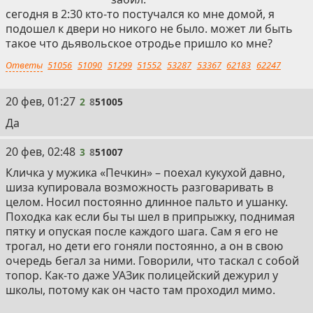
сегодня в 2:30 кто-то постучался ко мне домой, я
подошел к двери но никого не было. может ли быть
такое что дьявольское отродье пришло ко мне?
Ответы
51056
51090
51299
51552
53287
53367
62183
62247
2
20 фев, 01:27
2
8
51005
Да
3
20 фев, 02:48
3
8
51007
Кличка у мужика «Печкин» – поехал кукухой давно,
шиза купировала возможность разговаривать в
целом. Носил постоянно длинное пальто и ушанку.
Походка как если бы ты шел в припрыжку, поднимая
пятку и опуская после каждого шага. Сам я его не
трогал, но дети его гоняли постоянно, а он в свою
очередь бегал за ними. Говорили, что таскал с собой
топор. Как-то даже УАЗик полицейский дежурил у
школы, потому как он часто там проходил мимо.