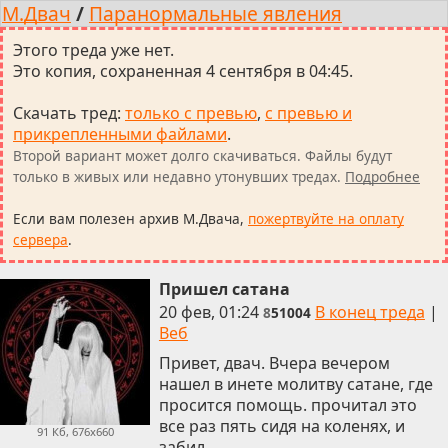
М.Двач
/
Паранормальные явления
Этого треда уже нет.
Это копия, сохраненная 4 сентября в 04:45.
Скачать тред
:
только с превью
,
с превью и
прикрепленными файлами
.
Второй вариант может долго скачиваться. Файлы будут
только в живых или недавно утонувших тредах.
Подробнее
Если вам полезен архив М.Двача,
пожертвуйте на оплату
сервера
.
Пришел сатана
20 фев, 01:24
В конец треда
|
8
51004
Веб
Привет, двач. Вчера вечером
нашел в инете молитву сатане, где
просится помощь. прочитал это
все раз пять сидя на коленях, и
91 Кб, 676x660
забил.