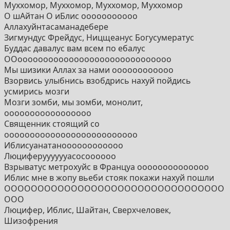
Муххомор, Муххомор, Муххомор, Муххомор
О шАйтан О иБлис ооооооооооо
Аллахуйнтасаманадебере
Зигмундус Фрейдус, Ницщеанус Богусумератус
Буддас давалус вам всем по ебалус
ООоооооооооооооооооооооооооооооо
Мы шизики Аллах за нами оооооооооооо
Взорвись улыбнись взобдрись нахуй пойдись
усмирись мозги
Мозги зомби, мы зомби, монолит,
ооооооооооооооооо
Священник стоящий со
оооооооооооооооооооооооооо
Иблисуанатаноооооооооооо
Люциферууууууасосоооооо
Взрыватус метрохуйс в Француа оооооооооооооо
Иблис мне в жопу вьеби стояк покажи нахуй пошли
ООООООООООООООООООООООООООООООООО
ООО
Люцифер, Иблис, Шайтан, Сверхчеловек,
Шизофрения