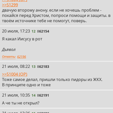
>>51299
двачую второму анону. если не хочешь проблем -
покайся перед Христом, попроси помощи и защиты. в
твоём источнике тебе не помогут, поверь.
12
20 июля, 17:23
12
8
62154
Я какал Иисусу в рот
Дьявол
Ответы
62196
13
21 июля, 08:22
13
8
62183
>>51004 (OP)
Тоже самое делал, пришли только пидоры из ЖКХ.
В принципе одно и тоже
14
21 июля, 10:35
14
8
62191
А че ты не открыл?
15