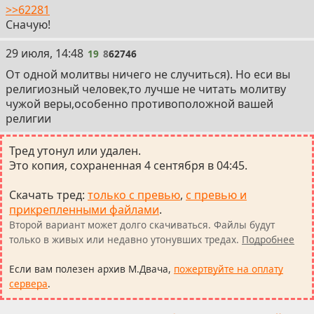
>>62281
Сначую!
19
29 июля, 14:48
19
8
62746
От одной молитвы ничего не случиться). Но еси вы
религиозный человек,то лучше не читать молитву
чужой веры,особенно противоположной вашей
религии
Тред утонул или удален.
Это копия, сохраненная 4 сентября в 04:45.
Скачать тред
:
только с превью
,
с превью и
прикрепленными файлами
.
Второй вариант может долго скачиваться. Файлы будут
только в живых или недавно утонувших тредах.
Подробнее
Если вам полезен архив М.Двача,
пожертвуйте на оплату
сервера
.