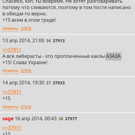
Спасибо, кэп, ты вовремя. Не хотят разговаривать
потому что сливаются, поэтому в том посте написано
в обещм-то верно.
+15 всем в этом треде!
Ответы
37978
36
13 апр 2014, 21:00
36
37913
>>37911
А все либерасты - это проплаченные каклы
АЗАЗА
.
+15! Слава Украiне!
Ответы
37978
37
14 апр 2014, 19:30
37
37933
>>37911
+15
Ответы
37978
38
sage
16 апр 2014, 00:43
38
37977
>>37911
+15