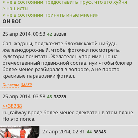
> не в состоянии предоставить пруф, что это хyйня
> нашисты
> не в состоянии принять иные мнения
OH BOI
42
25 апр 2014, 00:53
42
38288
Сап, жэдэны, подскажите бложик какой-нибудь
железнодорожный, чтобы фоточки посмотреть,
кулстори почитать. Желателен упор именно на
отечественный подвижной состав, нуи чтобы блогер
более-менее разбирался в вопросе, а не просто
красивые паравозики фоткал.
Ответы
38289
43
25 апр 2014, 03:58
43
38289
>>38288
ru_railway вроде более-менее адекватен в этом плане.
Но это попса.
44
27 апр 2014, 02:31
44
38345