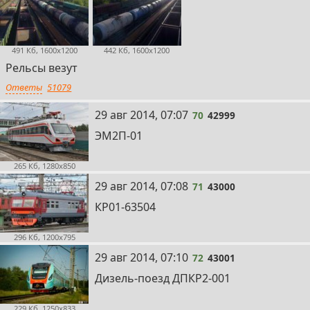
491 Кб, 1600x1200
442 Кб, 1600x1200
Рельсы везут
Ответы
51079
70
29 авг 2014, 07:07
70
42999
ЭМ2П-01
265 Кб, 1280x850
71
29 авг 2014, 07:08
71
43000
КР01-63504
296 Кб, 1200x795
72
29 авг 2014, 07:10
72
43001
Дизель-поезд ДПКР2-001
229 Кб, 1250x833