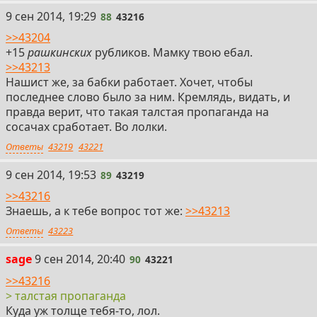
88
9 сен 2014, 19:29
88
43216
>>43204
+15
рашкинских
рубликов. Мамку твою ебал.
>>43213
Нашист же, за бабки работает. Хочет, чтобы
последнее слово было за ним. Кремлядь, видать, и
правда верит, что такая талстая пропаганда на
сосачах сработает. Во лолки.
Ответы
43219
43221
89
9 сен 2014, 19:53
89
43219
>>43216
Знаешь, а к тебе вопрос тот же:
>>43213
Ответы
43223
90
sage
9 сен 2014, 20:40
90
43221
>>43216
> талстая пропаганда
Куда уж толще тебя-то, лол.