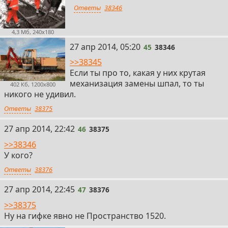
Ответы
38346
4,3 Мб, 240x180
45
27 апр 2014, 05:20
45
38346
>>38345
Если ты про то, какая у них крутая
механизация замены шпал, то ты
402 Кб, 1200x800
никого не удивил.
Ответы
38375
46
27 апр 2014, 22:42
46
38375
>>38346
У кого?
Ответы
38376
47
27 апр 2014, 22:45
47
38376
>>38375
Ну на гифке явно не Пространство 1520.