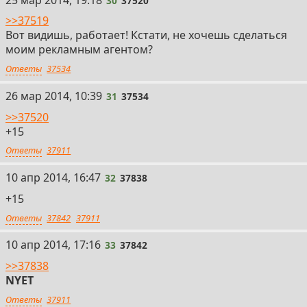
30
37520
>>37519
Вот видишь, работает! Кстати, не хочешь сделаться
моим рекламным агентом?
Ответы
37534
31
26 мар 2014, 10:39
31
37534
>>37520
+15
Ответы
37911
32
10 апр 2014, 16:47
32
37838
+15
Ответы
37842
37911
33
10 апр 2014, 17:16
33
37842
>>37838
NYET
Ответы
37911