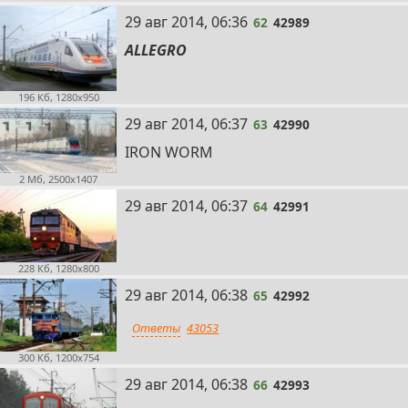
62
29 авг 2014, 06:36
62
42989
ALLEGRO
196 Кб, 1280x950
63
29 авг 2014, 06:37
63
42990
IRON WORM
2 Мб, 2500x1407
64
29 авг 2014, 06:37
64
42991
228 Кб, 1280x800
65
29 авг 2014, 06:38
65
42992
Ответы
43053
300 Кб, 1200x754
66
29 авг 2014, 06:38
66
42993