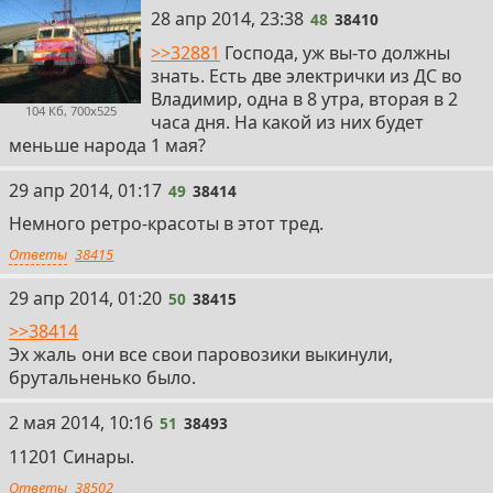
48
28 апр 2014, 23:38
48
38410
>>32881
Господа, уж вы-то должны
знать. Есть две электрички из ДС во
Владимир, одна в 8 утра, вторая в 2
104 Кб, 700x525
часа дня. На какой из них будет
меньше народа 1 мая?
49
29 апр 2014, 01:17
49
38414
Немного ретро-красоты в этот тред.
Ответы
38415
50
29 апр 2014, 01:20
50
38415
>>38414
Эх жаль они все свои паровозики выкинули,
брутальненько было.
51
2 мая 2014, 10:16
51
38493
11201 Синары.
Ответы
38502