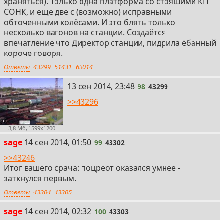
храняться). Только одна платформа со стояшими КП
СОНК, и еще две с (возможно) исправными
обточенными колёсами. И это блять только
несколько вагонов на станции. Создаётся
впечатление что Директор станции, пидрила ёбанный
короче говоря.
Ответы
43299
51431
63014
98
13 сен 2014, 23:48
98
43299
>>43296
3,8 Мб, 1599x1200
99
sage
14 сен 2014, 01:50
99
43302
>>43246
Итог вашего срача: поцреот оказался умнее -
заткнулся первым.
Ответы
43304
43305
100
sage
14 сен 2014, 02:32
100
43303