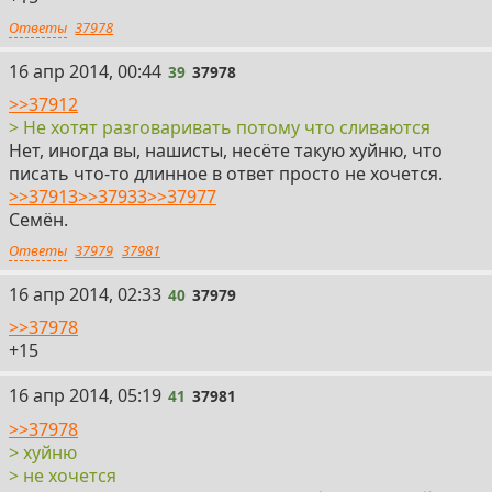
Ответы
37978
39
16 апр 2014, 00:44
39
37978
>>37912
> Не хотят разговаривать потому что сливаются
Нет, иногда вы, нашисты, несёте такую хуйню, что
писать что-то длинное в ответ просто не хочется.
>>37913
>>37933
>>37977
Семён.
Ответы
37979
37981
40
16 апр 2014, 02:33
40
37979
>>37978
+15
41
16 апр 2014, 05:19
41
37981
>>37978
> хyйню
> не хочется