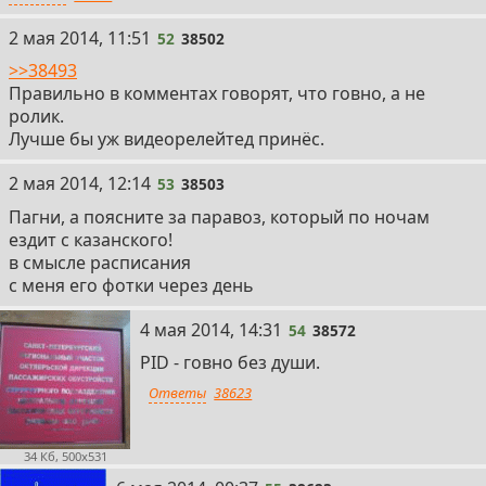
52
2 мая 2014, 11:51
52
38502
>>38493
Правильно в комментах говорят, что говно, а не
ролик.
Лучше бы уж видеорелейтед принёс.
53
2 мая 2014, 12:14
53
38503
Пагни, а поясните за паравоз, который по ночам
ездит с казанского!
в смысле расписания
с меня его фотки через день
54
4 мая 2014, 14:31
54
38572
PID - говно без души.
Ответы
38623
34 Кб, 500x531