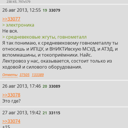
238 Кб, 797x579
19
26 авг 2013, 12:55
19
33079
>>33077
> электроника
Не вся.
> средневековые жгуты, говнометалл
Я так понимаю, к средневековому говнометаллу ты
относишь и ИПЦУ, и ВНИКТИвскую МСУД, и АТЭД, и
вспоммашины, и токоприёмники. Найс.
Лектровоз у нас, оказывается, состоит только из
ходовой и силового оборудования.
Ответы
37505
133389
20
26 авг 2013, 17:46
20
33089
>>33078
Это где?
21
27 авг 2013, 19:42
21
33115
>>33074
+15