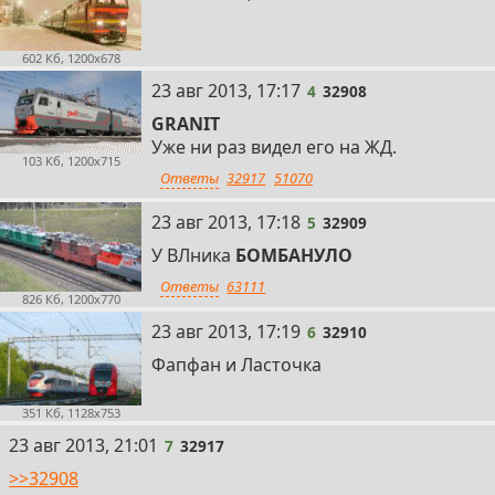
602 Кб, 1200x678
4
23 авг 2013, 17:17
4
32908
GRANIT
Уже ни раз видел его на ЖД.
103 Кб, 1200x715
Ответы
32917
51070
5
23 авг 2013, 17:18
5
32909
У ВЛника
БОМБАНУЛО
Ответы
63111
826 Кб, 1200x770
6
23 авг 2013, 17:19
6
32910
Фапфан и Ласточка
351 Кб, 1128x753
7
23 авг 2013, 21:01
7
32917
>>32908