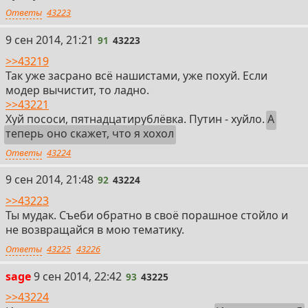
Ответы
43223
91
9 сен 2014, 21:21
91
43223
>>43219
Так уже засрано всё нашистами, уже похуй. Если
модер вычистит, то ладно.
>>43221
Хуй пососи, пятнадцатирублёвка. Путин - хуйло.
А
теперь оно скажет, что я хохол
Ответы
43224
92
9 сен 2014, 21:48
92
43224
>>43223
Ты мудак. Съеби обратно в своё порашное стойло и
не возвращайся в мою тематику.
Ответы
43225
43226
93
sage
9 сен 2014, 22:42
93
43225
>>43224