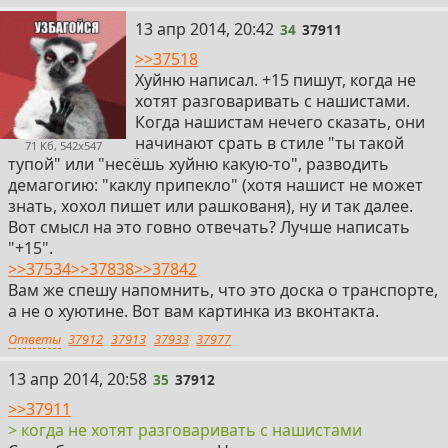
34
13 апр 2014, 20:42
34
37911
>>37518
Хуйню написал. +15 пишут, когда не
хотят разговаривать с нашистами.
Когда нашистам нечего сказать, они
начинают срать в стиле "ты такой
71 Кб, 542x547
тупой" или "несёшь хуйню какую-то", разводить
демагогию: "каклу припекло" (хотя нашист не может
знать, хохол пишет или рашкованя), ну и так далее.
Вот смысл на это говно отвечать? Лучше написать
"+15".
>>37534
>>37838
>>37842
Вам же спешу напомнить, что это доска о транспорте,
а не о хуютине. Вот вам картинка из вконтакта.
Ответы
37912
37913
37933
37977
35
13 апр 2014, 20:58
35
37912
>>37911
> когда не хотят разговаривать с нашистами