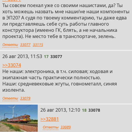
Ты совсем поехал уже со своими нашистами, да? Ты
хоть можешь назвать мне наши/не наши компоненты
в ЭП20? А судя по твоему комментарию, ты даже едва
ли представляешь себе суть работы главного
конструктора (имеено ГК, блять, а не начальника
проекта). Не место тебе в транспортаче, зелень.
Ответы
33077
33115
17
26 авг 2013, 11:53
17
33077
>>33074
Не наши: электроника, в т.ч. силовая; ходовая и
экипажная часть практически полностью.
Наши: средневековые жгуты, говнометалл, синяя
изолента.
Ответы
33079
18
26 авг 2013, 12:10
18
33078
>>32881
Ответы
33089