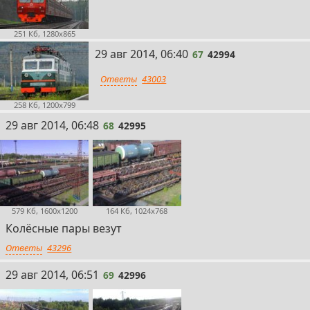
251 Кб, 1280x865
67
29 авг 2014, 06:40
67
42994
Ответы
43003
258 Кб, 1200x799
68
29 авг 2014, 06:48
68
42995
579 Кб, 1600x1200
164 Кб, 1024x768
Колёсные пары везут
Ответы
43296
69
29 авг 2014, 06:51
69
42996