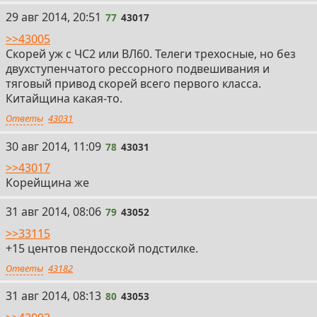
77
29 авг 2014, 20:51
77
43017
>>43005
Скорей уж с ЧС2 или ВЛ60. Телеги трехосные, но без
двухступенчатого рессорного подвешивания и
тяговый привод скорей всего первого класса.
Китайщина какая-то.
Ответы
43031
78
30 авг 2014, 11:09
78
43031
>>43017
Корейщина же
79
31 авг 2014, 08:06
79
43052
>>33115
+15 центов пендосской подстилке.
Ответы
43182
80
31 авг 2014, 08:13
80
43053