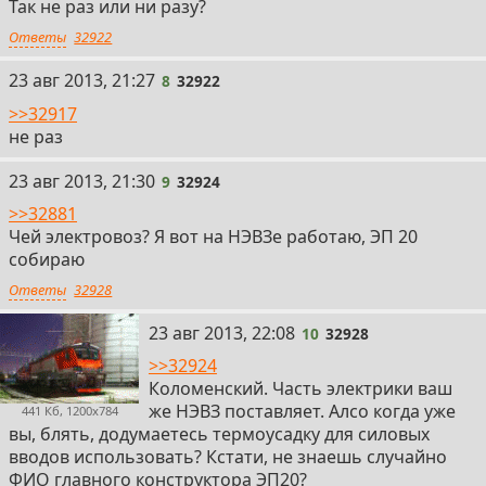
Так не раз или ни разу?
Ответы
32922
8
23 авг 2013, 21:27
8
32922
>>32917
не раз
9
23 авг 2013, 21:30
9
32924
>>32881
Чей электровоз? Я вот на НЭВЗе работаю, ЭП 20
собираю
Ответы
32928
10
23 авг 2013, 22:08
10
32928
>>32924
Коломенский. Часть электрики ваш
же НЭВЗ поставляет. Алсо когда уже
441 Кб, 1200x784
вы, блять, додумаетесь термоусадку для силовых
вводов использовать? Кстати, не знаешь случайно
ФИО главного конструктора ЭП20?