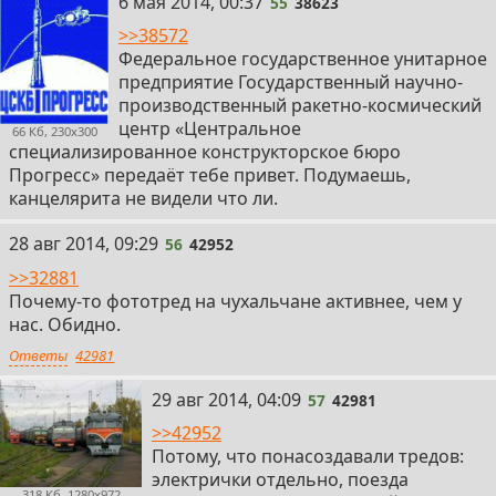
55
6 мая 2014, 00:37
55
38623
>>38572
Федеральное государственное унитарное
предприятие Государственный научно-
производственный ракетно-космический
центр «Центральное
66 Кб, 230x300
специализированное конструкторское бюро
Прогресс» передаёт тебе привет. Подумаешь,
канцелярита не видели что ли.
56
28 авг 2014, 09:29
56
42952
>>32881
Почему-то фототред на чухальчане активнее, чем у
нас. Обидно.
Ответы
42981
57
29 авг 2014, 04:09
57
42981
>>42952
Потому, что понасоздавали тредов:
электрички отдельно, поезда
318 Кб, 1280x972