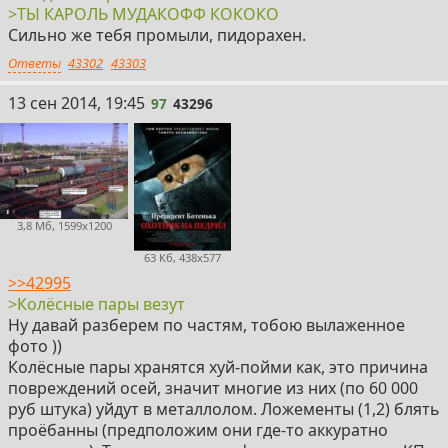
>ТЫ КАРОЛЬ МУДАКОФФ КОКОКО
Сильно же тебя промыли, пидорахен.
Ответы
43302
43303
97
13 сен 2014, 19:45
97
43296
3,8 Мб, 1599x1200
63 Кб, 438x577
>>42995
>Колёсные пары везут
Ну давай разберем по частям, тобою вылаженное
фото ))
Колёсные пары хранятся хуй-пойми как, это причина
повреждений осей, значит многие из них (по 60 000
руб штука) уйдут в металлолом. Ложементы (1,2) блять
проёбанны (предположим они где-то аккуратно