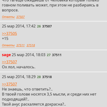
говном поливать может, при этом не разбираясь в
вопросе.
Ответы
37507
26
25 мар 2014, 17:42
26
37507
>>37505
+15
Ответы
37511
37518
27
sage
25 мар 2014, 18:03
27
37511
>>37507
Ох лол, началось.
28
25 мар 2014, 18:29
28
37518
>>37507
Не знаешь, что ответить?..
В твоей голове носятся 3,5 мысли, и среди них нет
подходящей?..
Твой анус раскаляется докрасна?..