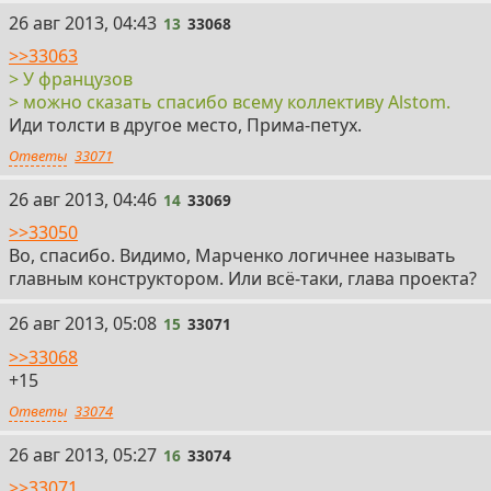
13
26 авг 2013, 04:43
13
33068
>>33063
> У французов
> можно сказать спасибо всему коллективу Alstom.
Иди толсти в другое место, Прима-петух.
Ответы
33071
14
26 авг 2013, 04:46
14
33069
>>33050
Во, спасибо. Видимо, Марченко логичнее называть
главным конструктором. Или всё-таки, глава проекта?
15
26 авг 2013, 05:08
15
33071
>>33068
+15
Ответы
33074
16
26 авг 2013, 05:27
16
33074
>>33071