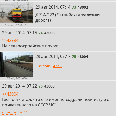
73
29 авг 2014, 07:14
73
43002
ДР1А-222 (Латвийская железная
дорога)
196 Кб, 1280x818
74
29 авг 2014, 07:15
74
43003
>>42994
На северокроейские похож
75
29 авг 2014, 07:17
75
43004
Ответы
43005
77 Кб, 800x600
76
29 авг 2014, 07:22
76
43005
>>43004
Где-то я читал, что его именно содрали подчистую с
привезенного из СССР ЧС1.
Ответы
43017