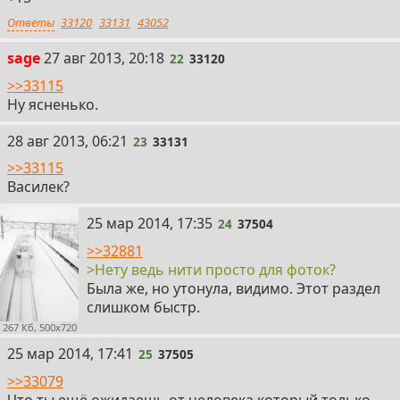
Ответы
33120
33131
43052
22
sage
27 авг 2013, 20:18
22
33120
>>33115
Ну ясненько.
23
28 авг 2013, 06:21
23
33131
>>33115
Василек?
24
25 мар 2014, 17:35
24
37504
>>32881
>Нету ведь нити просто для фоток?
Была же, но утонула, видимо. Этот раздел
слишком быстр.
267 Кб, 500x720
25
25 мар 2014, 17:41
25
37505
>>33079
Что ты ещё ожидаешь от человека который только