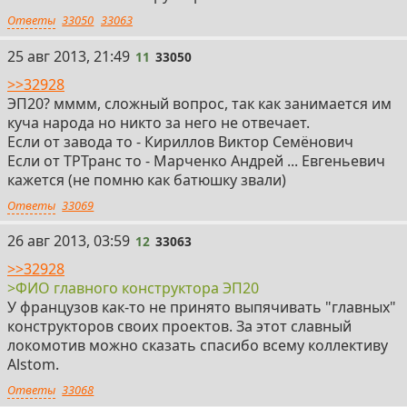
Ответы
33050
33063
11
25 авг 2013, 21:49
11
33050
>>32928
ЭП20? мммм, сложный вопрос, так как занимается им
куча народа но никто за него не отвечает.
Если от завода то - Кириллов Виктор Семёнович
Если от ТРТранс то - Марченко Андрей ... Евгеньевич
кажется (не помню как батюшку звали)
Ответы
33069
12
26 авг 2013, 03:59
12
33063
>>32928
>ФИО главного конструктора ЭП20
У французов как-то не принято выпячивать "главных"
конструкторов своих проектов. За этот славный
локомотив можно сказать спасибо всему коллективу
Alstom.
Ответы
33068