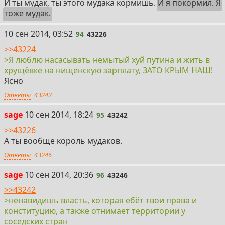
И ты мудак, ты этого мудака кормишь.
И я покормил. Я
тоже мудак.
94
10 сен 2014, 03:52
94
43226
>>43224
>Я люблю насасывать немытый хуй путина и жить в
хрущёвке на нищенскую зарплату, ЗАТО КРЫМ НАШ!
Ясно
Ответы
43242
95
sage
10 сен 2014, 18:24
95
43242
>>43226
А ты вообще король мудаков.
Ответы
43246
96
sage
10 сен 2014, 20:36
96
43246
>>43242
>ненавидишь власть, которая ебёт твои права и
конституцию, а также отнимает территории у
соседских стран