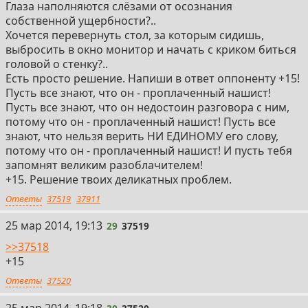
Глаза наполняются слёзами от осознания
собственной ущербности?..
Хочется перевернуть стол, за которым сидишь,
выбросить в окно монитор и начать с криком биться
головой о стенку?..
Есть просто решение. Напиши в ответ оппоненту +15!
Пусть все знают, что он - проплаченный нашист!
Пусть все знают, что он недостоин разговора с ним,
потому что он - проплаченный нашист! Пусть все
знают, что нельзя верить НИ ЕДИНОМУ его слову,
потому что он - проплаченный нашист! И пусть тебя
запомнят великим разоблачителем!
+15. Решение твоих деликатных проблем.
Ответы
37519
37911
29
25 мар 2014, 19:13
29
37519
>>37518
+15
Ответы
37520
30
25 мар 2014, 19:18