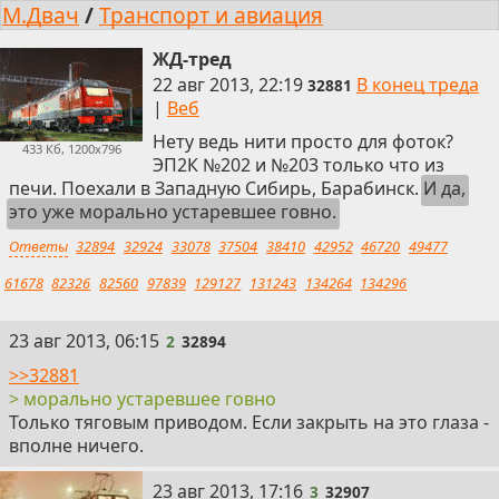
М.Двач
/
Транспорт и авиация
ЖД-тред
22 авг 2013, 22:19
В конец треда
32881
|
Веб
Нету ведь нити просто для фоток?
433 Кб, 1200x796
ЭП2К №202 и №203 только что из
печи. Поехали в Западную Сибирь, Барабинск.
И да,
это уже морально устаревшее говно.
Ответы
32894
32924
33078
37504
38410
42952
46720
49477
61678
82326
82560
97839
129127
131243
134264
134296
2
23 авг 2013, 06:15
2
32894
>>32881
> морально устаревшее говно
Только тяговым приводом. Если закрыть на это глаза -
вполне ничего.
3
23 авг 2013, 17:16
3
32907