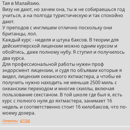
Тая в Малайзию.
Визу не дают, но зачем она, ты ж не собираешься год
учиться, а на полгода туристическую и так спокойно
дают.
У преподов с инглишем отлично поскольку они
британцы, лол.
Каждый курс - неделя и штука баксов. В теории для
дейскипперской лицензии можно одним курсом и
обойтись, даже полному нубу. Я ступил и получилось
два курса.
Для профессиональной работы нужен проф
эндорсмент лицензии, и судя по объявам которые я
видел, лицензия океанского яхтмастера, а чтобы её
получить нужно находить не меньше 2500 миль с
океанским переходом и многие скиллы, включая
пользование секстаном. В той школе где был я, есть
курс с полного нуля до яхтмастера, занимает 16
недель и соответственно стоит 16 килобаксов, что по-
моему дохера.
Ответы
47708