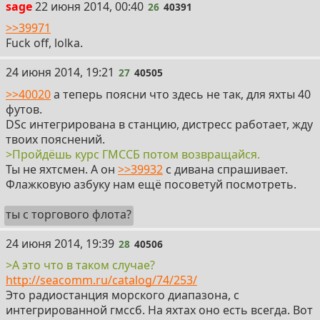
26
sage
22 июня 2014, 00:40
26
40391
>>39971
Fuck off, lolka.
27
24 июня 2014, 19:21
27
40505
>>40020
а теперь поясни что здесь не так, для яхты 40
футов.
DSc интегрирована в станцию, дистресс работает, жду
твоих пояснений.
>Пройдёшь курс ГМССБ потом возвращайся.
Ты не яхтсмен. А он
>>39932
с дивана спрашивает.
Флажковую азбуку нам ещё посоветуй посмотреть.
ты с торгового флота?
28
24 июня 2014, 19:39
28
40506
>А это что в таком случае?
http://seacomm.ru/catalog/74/253/
Это радиостанция морского диапазона, с
интегрированной гмссб. На яхтах оно есть всегда. Вот