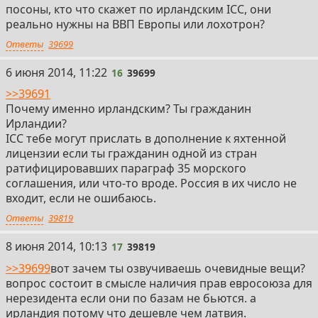
посоны, кто что скажет по ирландским ICC, они
реально нужны на ВВП Европы или лохотрон?
Ответы
39699
16
6 июня 2014, 11:22
16
39699
>>39691
Почему именно ирландским? Ты гражданин
Ирландии?
ICC тебе могут прислать в дополнение к яхтенной
лицензии если ты гражданин одной из стран
ратифицировавших параграф 35 морского
соглашения, или что-то вроде. Россия в их число не
входит, если не ошибаюсь.
Ответы
39819
17
8 июня 2014, 10:13
17
39819
>>39699
вот зачем ты озвучиваешь очевидные вещи?
вопрос состоит в смысле наличия прав евросоюза для
нерезидента если они по базам не бьются. а
ирландия потому что дешевле чем латвия.