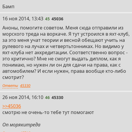
Бамп
45
16 ноя 2014, 13:43
45
45036
Аноны, помогите советом. Меня сюда отправили из
морского треда на воркаче. Я тут устроился в яхт-клуб,
за это меня учат теории и весной обещают учить на
рулевого на лучах и четвертьтонниках. Но видимо у
яхт-клуба нет аккредитации. Соответственно вопрос -
это критично? Мне не смогут выдать диплом, как я
понимаю, но нужен ли он для сдачи на права, как с
автомобилем? И если нужен, права вообще кто-либо
смотрит?
Ответы
45330
46
26 ноя 2014, 16:10
46
45330
>>45036
смотрю не очень-то тебе тут помогают
Оп морякитреда