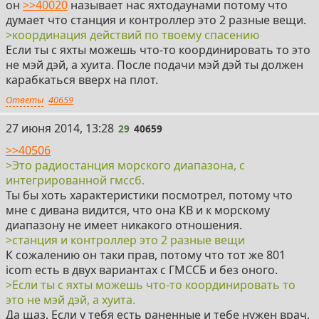
он
>>40020
называет нас яхтодаунами потому что
думает что станция и контроллер это 2 разные вещи.
>координация действий по твоему спасению
Если ты с яхты можешь что-то координировать то это
не мэй дэй, а хуита. После подачи мэй дэй ты должен
карабкаться вверх на плот.
Ответы
40659
29
27 июня 2014, 13:28
29
40659
>>40506
>Это радиостанция морского диапазона, с
интегрированной гмссб.
Ты бы хоть характеристики посмотрел, потому что
мне с дивана видится, что она КВ и к морскому
диапазону не имеет никакого отношения.
>станция и контроллер это 2 разные вещи
К сожалению он таки прав, потому что тот же 801
icom есть в двух вариантах с ГМССБ и без оного.
>Если ты с яхты можешь что-то координировать то
это не мэй дэй, а хуита.
Да щаз. Если у тебя есть раненные и тебе нужен врач,