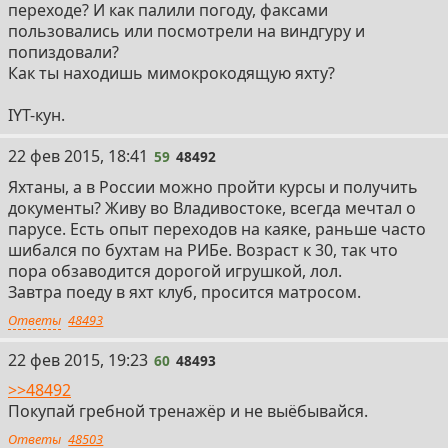
переходе? И как палили погоду, факсами
пользовались или посмотрели на виндгуру и
попиздовали?
Как ты находишь мимокрокодящую яхту?
IYT-кун.
59
22 фев 2015, 18:41
59
48492
Яхтаны, а в России можно пройти курсы и получить
документы? Живу во Владивостоке, всегда мечтал о
парусе. Есть опыт переходов на каяке, раньше часто
шибался по бухтам на РИБе. Возраст к 30, так что
пора обзаводится дорогой игрушкой, лол.
Завтра поеду в яхт клуб, просится матросом.
Ответы
48493
60
22 фев 2015, 19:23
60
48493
>>48492
Покупай гребной тренажёр и не выёбывайся.
Ответы
48503