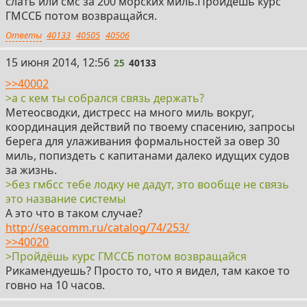
слать или смс за 200 морских миль.Пройдёшь курс
ГМССБ потом возвращайся.
Ответы
40133
40505
40506
25
15 июня 2014, 12:56
25
40133
>>40002
>а с кем ты собрался связь держать?
Метеосводки, дистресс на много миль вокруг,
координация действий по твоему спасению, запросы
берега для улаживания формальностей за овер 30
миль, попиздеть с капитанами далеко идущих судов
за жизнь.
>без гмбсс тебе лодку не дадут, это вообще не связь
это название системы
А это что в таком случае?
http://seacomm.ru/catalog/74/253/
>>40020
>Пройдёшь курс ГМССБ потом возвращайся
Рикамендуешь? Просто то, что я видел, там какое то
говно на 10 часов.