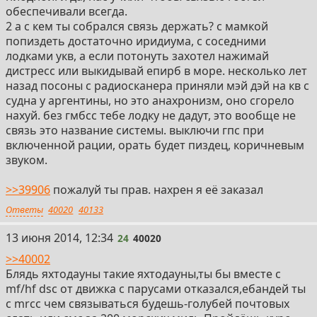
обеспечивали всегда.
2 а с кем ты собрался связь держать? с мамкой
попиздеть достаточно иридиума, с соседними
лодками укв, а если потонуть захотел нажимай
дистресс или выкидывай епирб в море. несколько лет
назад посоны с радиосканера приняли мэй дэй на кв с
судна у аргентины, но это анахронизм, оно сгорело
нахуй. без гмбсс тебе лодку не дадут, это вообще не
связь это название системы. выключи гпс при
включенной рации, орать будет пиздец, коричневым
звуком.
>>39906
пожалуй ты прав. нахрен я её заказал
Ответы
40020
40133
24
13 июня 2014, 12:34
24
40020
>>40002
Блядь яхтодауны такие яхтодауны,ты бы вместе с
mf/hf dsc от движка с парусами отказался,ебандей ты
с mrcc чем связываться будешь-голубей почтовых