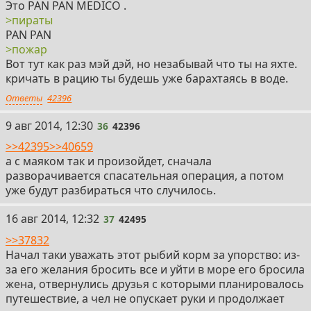
Это PAN PAN MEDICO .
>пираты
PAN PAN
>пожар
Вот тут как раз мэй дэй, но незабывай что ты на яхте.
кричать в рацию ты будешь уже барахтаясь в воде.
Ответы
42396
36
9 авг 2014, 12:30
36
42396
>>42395
>>40659
а с маяком так и произойдет, сначала
разворачивается спасательная операция, а потом
уже будут разбираться что случилось.
37
16 авг 2014, 12:32
37
42495
>>37832
Начал таки уважать этот рыбий корм за упорство: из-
за его желания бросить все и уйти в море его бросила
жена, отвернулись друзья с которыми планировалось
путешествие, а чел не опускает руки и продолжает