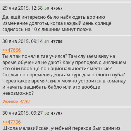
50
29 янв 2015, 12:58
50
47667
Да, ещё интересно было наблюдать воочию
изменение долготы, когда каждый день солнце
садилось на 10 с лишним минут позже.
51
30 янв 2015, 09:14
51
47706
>>47666
Ты я так понял в тае учился? Там случаем визу на
время обучения не дают? Как у преподов с инглишем
кто они вообще по национальности? местные?
Сколько по времени деньгам курс для полного нуба?
Через какое время/скилл можно устроится в команду
и начать зашибать бабло или это вообще
невозможно?
Ответы
47707
52
30 янв 2015, 09:27
52
47707
>>47706
Школа малазийская, учебный переход был один из