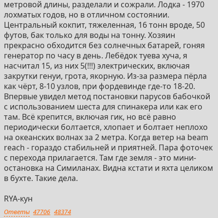
метровой длины, разделали и сожрали. Лодка - 1970
лохматых годов, но в отличном состоянии.
Центральный кокпит, тяжеленная, 16 тонн вроде, 50
футов, бак только для воды на тонну. Хозяин
прекрасно обходится без солнечных батарей, гоняя
генератор по часу в день. Лебёдок туева хуча, я
насчитал 15, из них 5(!!!) электрических, включая
закрутки генуи, грота, якорную. Из-за размера пёрла
как чёрт, 8-10 узлов, при фордевинде где-то 18-20.
Впервые увидел метод постановки парусов бабочкой
с использованием шеста для спинакера или как его
там. Всё крепится, включая гик, но всё равно
периодически болтается, хлопает и болтает неплохо
на океанских волнах за 2 метра. Когда ветер на beam
reach - гораздо стабильней и приятней. Пара фоточек
с перехода прилагается. Там где земля - это мини-
остановка на Симиланах. Видна кстати и яхта целиком
в бухте. Такие дела.
RYA-кун
Ответы
47706
48374