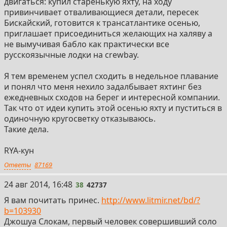
двигаться: купил старенькую яхту, на ходу
привинчивает отваливающиеся детали, пересек
Бискайский, готовится к трансатлантике осенью,
приглашает присоединиться желающих на халяву а
не вымучивая бабло как практически все
русскоязычные лодки на crewbay.
Я тем временем успел сходить в недельное плавание
и понял что меня нехило задалбывает яхтинг без
ежедневных сходов на берег и интересной компании.
Так что от идеи купить этой осенью яхту и пуститься в
одиночную кругосветку отказываюсь.
Такие дела.
RYA-кун
Ответы
87169
38
24 авг 2014, 16:48
38
42737
Я вам почитать принес.
http://www.litmir.net/bd/?
b=103930
Джошуа Слокам, первый человек совершивший соло