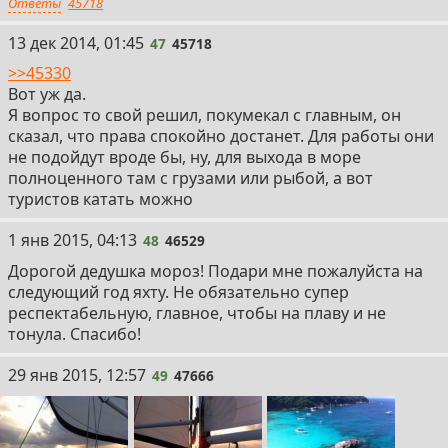
Ответы
45718
47
13 дек 2014, 01:45
47
45718
>>45330
Вот уж да.
Я вопрос то свой решил, покумекал с главным, он
сказал, что права спокойно достанет. Для работы они
не подойдут вроде бы, ну, для выхода в море
полноценного там с грузами или рыбой, а вот
туристов катать можно
48
1 янв 2015, 04:13
48
46529
Дорогой дедушка мороз! Подари мне пожалуйста на
следующий год яхту. Не обязательно супер
респектабельную, главное, чтобы на плаву и не
тонула. Спасибо!
49
29 янв 2015, 12:57
49
47666