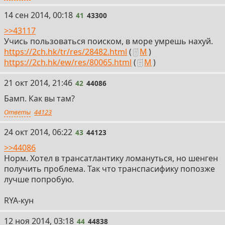
41
14 сен 2014, 00:18
41
43300
>>43117
Учись пользоваться поиском, в море умрешь нахуй.
https://2ch.hk/tr/res/28482.html
(
М
)
https://2ch.hk/ew/res/80065.html
(
М
)
42
21 окт 2014, 21:46
42
44086
Бамп. Как вы там?
Ответы
44123
43
24 окт 2014, 06:22
43
44123
>>44086
Норм. Хотел в трансатлантику ломануться, но шенген
получить проблема. Так что транспасифику попозже
лучше попробую.
RYA-кун
44
12 ноя 2014, 03:18
44
44838