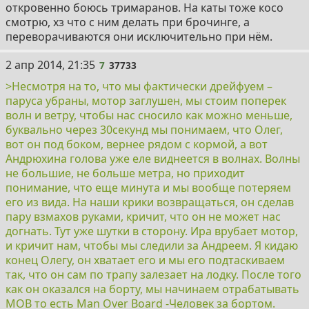
откровенно боюсь тримаранов. На каты тоже косо
смотрю, хз что с ним делать при брочинге, а
переворачиваются они исключительно при нём.
7
2 апр 2014, 21:35
7
37733
>Несмотря на то, что мы фактически дрейфуем –
паруса убраны, мотор заглушен, мы стоим поперек
волн и ветру, чтобы нас сносило как можно меньше,
буквально через 30секунд мы понимаем, что Олег,
вот он под боком, вернее рядом с кормой, а вот
Андрюхина голова уже еле виднеется в волнах. Волны
не большие, не больше метра, но приходит
понимание, что еще минута и мы вообще потеряем
его из вида. На наши крики возвращаться, он сделав
пару взмахов руками, кричит, что он не может нас
догнать. Тут уже шутки в сторону. Ира врубает мотор,
и кричит нам, чтобы мы следили за Андреем. Я кидаю
конец Олегу, он хватает его и мы его подтаскиваем
так, что он сам по трапу залезает на лодку. После того
как он оказался на борту, мы начинаем отрабатывать
МОВ то есть Man Over Board -Человек за бортом.