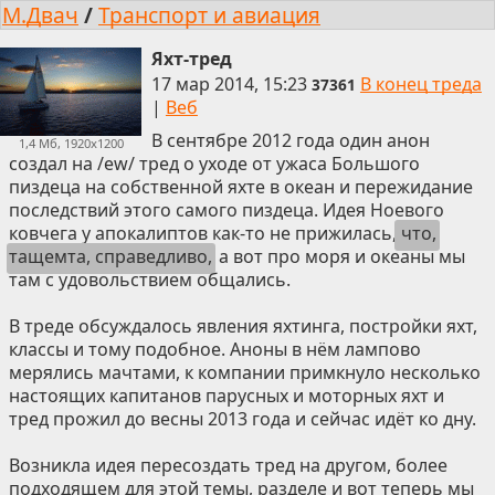
М.Двач
/
Транспорт и авиация
Яхт-тред
17 мар 2014, 15:23
В конец треда
37361
|
Веб
В сентябре 2012 года один анон
1,4 Мб, 1920x1200
создал на /ew/ тред о уходе от ужаса Большого
пиздеца на собственной яхте в океан и пережидание
последствий этого самого пиздеца. Идея Ноевого
ковчега у апокалиптов как-то не прижилась,
что,
тащемта, справедливо,
а вот про моря и океаны мы
там с удовольствием общались.
В треде обсуждалось явления яхтинга, постройки яхт,
классы и тому подобное. Аноны в нём лампово
мерялись мачтами, к компании примкнуло несколько
настоящих капитанов парусных и моторных яхт и
тред прожил до весны 2013 года и сейчас идёт ко дну.
Возникла идея пересоздать тред на другом, более
подходящем для этой темы, разделе и вот теперь мы