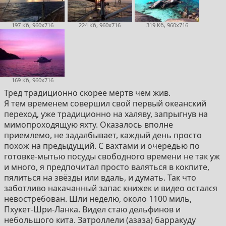
197 Кб, 960x716
224 Кб, 960x716
319 Кб, 960x716
169 Кб, 960x716
Тред традиционно скорее мертв чем жив.
Я тем временем совершил свой первый океанский
переход, уже традиционно на халяву, запрыгнув на
мимопроходящую яхту. Оказалось вполне
приемлемо, не задалбывает, каждый день просто
похож на предыдущий. С вахтами и очередью по
готовке-мытью посуды свободного времени не так уж
и много, я предпочитал просто валяться в кокпите,
пялиться на звёзды или вдаль, и думать. Так что
заботливо накачанный запас книжек и видео остался
невостребован. Шли неделю, около 1100 миль,
Пхукет-Шри-Ланка. Видел стаю дельфинов и
небольшого кита. Затроллели (азаза) барракуду