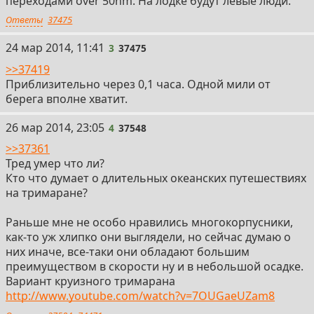
переходами over 50nm. На лодке будут левые люди.
Ответы
37475
3
24 мар 2014, 11:41
3
37475
>>37419
Приблизительно через 0,1 часа. Одной мили от
берега вполне хватит.
4
26 мар 2014, 23:05
4
37548
>>37361
Тред умер что ли?
Кто что думает о длительных океанских путешествиях
на тримаране?
Раньше мне не особо нравились многокорпусники,
как-то уж хлипко они выглядели, но сейчас думаю о
них иначе, все-таки они обладают большим
преимуществом в скорости ну и в небольшой осадке.
Вариант круизного тримарана
http://www.youtube.com/watch?v=7OUGaeUZam8