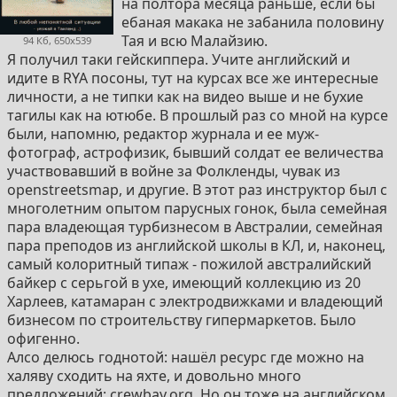
на полтора месяца раньше, если бы
ебаная макака не забанила половину
Тая и всю Малайзию.
94 Кб, 650x539
Я получил таки гейскиппера. Учите английский и
идите в RYA посоны, тут на курсах все же интересные
личности, а не типки как на видео выше и не бухие
тагилы как на ютюбе. В прошлый раз со мной на курсе
были, напомню, редактор журнала и ее муж-
фотограф, астрофизик, бывший солдат ее величества
участвовавший в войне за Фолкленды, чувак из
openstreetsmap, и другие. В этот раз инструктор был с
многолетним опытом парусных гонок, была семейная
пара владеющая турбизнесом в Австралии, семейная
пара преподов из английской школы в КЛ, и, наконец,
самый колоритный типаж - пожилой австралийский
байкер с серьгой в ухе, имеющий коллекцию из 20
Харлеев, катамаран с электродвижками и владеющий
бизнесом по строительству гипермаркетов. Было
офигенно.
Алсо делюсь годнотой: нашёл ресурс где можно на
халяву сходить на яхте, и довольно много
предложений: crewbay.org. Но он тоже на английском