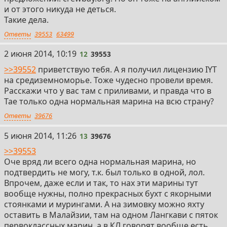
и от этого никуда не деться.
Такие дела.
Ответы
39553
63499
12
2 июня 2014, 10:19
12
39553
>>39552
приветствую тебя. А я получил лицензию IYT
на средиземноморье. Тоже чудесно провели время.
Расскажи что у вас там с приливами, и правда что в
Тае только одна нормальная марина на всю страну?
Ответы
39676
13
5 июня 2014, 11:26
13
39676
>>39553
Оче вряд ли всего одна нормальная марина, но
подтвердить не могу, т.к. был только в одной, лол.
Впрочем, даже если и так, то нах эти марины тут
вообще нужны, полно прекрасных бухт с якорными
стоянками и мурингами. А на зимовку можно яхту
оставить в Малайзии, там на одном Лангкави с пяток
первоклассных марин, а в КЛ говорят вообще есть