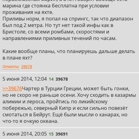
марина где стоянка бесплатна при условии
проживания на яхте.
Приливы норм, я попал на спрингс, так что диапазон
был под 2 метра. Но тут нет такой инфы как в
Бристоле, со всеми ромбами, скоростями и
направлениями приливных течений по часам.
Какие вообще планы, что планируешь дальше делать
в плане яхт?
Ответы
39678
14
5 июня 2014, 12:04
14
39678
>>39676
Чартер в Турции Греции, может быть гонки,
но не скоро не раньше осени. Хочу сходить в казармы
алимии и лероса, пройтись по ликийскому
побережью, северный Кипр и если сильно повезёт
смотаться в Бейрут. Ещё были мысли о канарах, но
что-то я очкую океана.
15
5 июня 2014, 20:05
15
39691