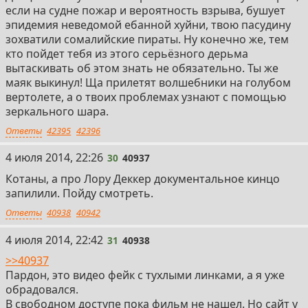
если на судне пожар и вероятность взрыва, бушует
эпидемия неведомой ебанной хуйни, твою пасудину
зохватили сомалийские пираты. Ну конечно же, тем
кто пойдет тебя из этого серьёзного дерьма
вытаскивать об этом знать не обязательно. Ты же
маяк выкинул! Ща прилетят волшебники на голубом
вертолете, а о твоих проблемах узнают с помощью
зеркального шара.
Ответы
42395
42396
30
4 июля 2014, 22:26
30
40937
Котаны, а про Лору Деккер документальное кинцо
запилили. Пойду смотреть.
Ответы
40938
40942
31
4 июля 2014, 22:42
31
40938
>>40937
Пардон, это видео фейк с тухлыми линками, а я уже
обрадовался.
В свободном доступе пока фильм не нашел. Но сайт у