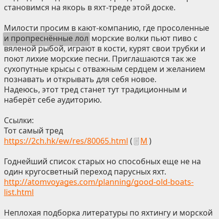
становимся на якорь в яхт-треде этой доске.
Милости просим в кают-компанию, где просоленные
и пропреснённые лол
морские волки пьют пиво с
вяленой рыбой, играют в кости, курят свои трубки и
поют лихие морские песни. Приглашаются так же
сухопутные крысы с отважным сердцем и желанием
познавать и открывать для себя новое.
Надеюсь, этот тред станет тут традиционным и
наберёт себе аудиторию.
Ссылки:
Тот самый тред
https://2ch.hk/ew/res/80065.html
(
М
)
Годнейший список старых но способных еще не на
один кругосветный переход парусных яхт.
http://atomvoyages.com/planning/good-old-boats-
list.html
Неплохая подборка литературы по яхтингу и морской