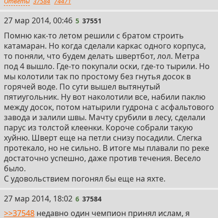
Ответы
37584
74471
5
27 мар 2014, 00:46
5
37551
Помню как-то летом решили с братом строить
катамаран. Но когда сделали каркас одного корпуса,
то поняли, что будем делать швертбот, лол. Метра
под 4 вышло. Где-то покупали оски, где-то тырили. Но
мы колотили так по простому без гнутья досок в
горячей воде. По сути вышел вытянутый
пятиугольник. Ну вот наколотили все, набили паклю
между досок, потом натырили гудрона с асфальтового
завода и залили швы. Мачту срубили в лесу, сделали
парус из толстой клеенки. Короче собрали такую
хуйню. Шверт еще на петли снизу посадили. Слегка
протекало, но не сильно. В итоге мы плавали по реке
достаточно успешно, даже против течения. Весело
было.
С удовольствием погонял бы еще на яхте.
6
27 мар 2014, 18:02
6
37584
>>37548
недавно один чемпион принял ислам, я