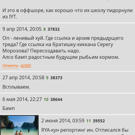
И это в оффшоре, как хорошо что их школу пидорнули
из IYT.
8
9 апр 2014, 20:05
8
37832
Оп - ленивый хуй. Где ссылка и архив предыдущего
треда? Где ссылка на братишку-хиккана Серегу
Морозова? Пересоздавать надо.
Алсо бамп радостным будущим рыбьим кормом.
Ответы
42495
9
27 апр 2014, 20:58
9
38373
Всплываем.
10
6 мая 2014, 22:27
10
38644
Бамп
11
2 июня 2014, 03:59
11
39552
RYA-кун репортинг ин. Отписался бы