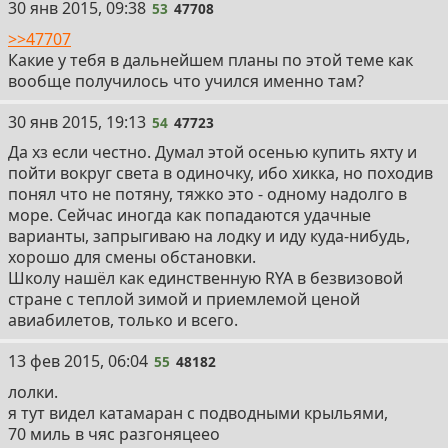
53
30 янв 2015, 09:38
53
47708
>>47707
Какие у тебя в дальнейшем планы по этой теме как
вообще получилось что учился именно там?
54
30 янв 2015, 19:13
54
47723
Да хз если честно. Думал этой осенью купить яхту и
пойти вокруг света в одиночку, ибо хикка, но походив
понял что не потяну, тяжко это - одному надолго в
море. Сейчас иногда как попадаются удачные
варианты, запрыгиваю на лодку и иду куда-нибудь,
хорошо для смены обстановки.
Школу нашёл как единственную RYA в безвизовой
стране с теплой зимой и приемлемой ценой
авиабилетов, только и всего.
55
13 фев 2015, 06:04
55
48182
лолки.
я тут видел катамаран с подводными крыльями,
70 миль в чяс разгоняцеео