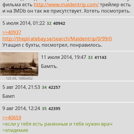
фильма есть
http://www.maidentrip.com/
трейлер есть
и на IMDb он так же присутствует. Хотеть посмотреть.
32
5 июля 2014, 01:22
32
40942
>>40937
http://thepiratebay.se/search/Maidentrip/0/99/0
Утащил с бухты, посмотрел, понравилось.
33
11 июля 2014, 19:47
33
41143
Бампъ.
125 Кб, 1000x652
34
5 авг 2014, 21:53
34
42257
Бамп
35
9 авг 2014, 12:24
35
42395
>>40659
>если у тебя есть раненные и тебе нужен врач
>эпидемия