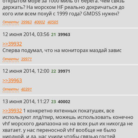
открытом море за 1000 миль от берега. Чем связь
держать? На морском HF реально докричаться до
кого или всем похуй с 1999 года? GMDSS нужен?
Ответы
39963
40002
40505
21
12 июня 2014, 03:56
21
39963
>>39932
Сперва подумал, что на мониторах маздай завис
Ответы
39971
22
12 июня 2014, 12:00
22
39971
>>39963
Ответы
40391
23
13 июня 2014, 11:27
23
40002
>>39932
1 конкретно яхтенных покатушек, все
используют лпд/пмр, можешь использовать конечно
vhf морского диапазона но на всех рыл их никогда не
хватает. у нас переносной vhf вообще не было
ниодной. и да, нас учили чтобы связью гостей