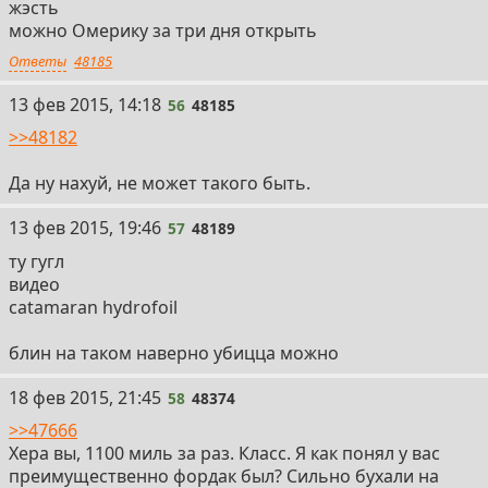
жэсть
можно Омерику за три дня открыть
Ответы
48185
56
13 фев 2015, 14:18
56
48185
>>48182
Да ну нахуй, не может такого быть.
57
13 фев 2015, 19:46
57
48189
ту гугл
видео
catamaran hydrofoil
блин на таком наверно убицца можно
58
18 фев 2015, 21:45
58
48374
>>47666
Хера вы, 1100 миль за раз. Класс. Я как понял у вас
преимущественно фордак был? Сильно бухали на