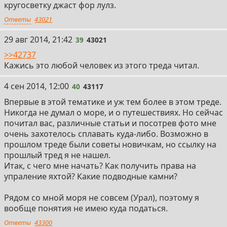
кругосветку джаст фор лулз.
Ответы
43021
39
29 авг 2014, 21:42
39
43021
>>42737
Кажись это любой человек из этого треда читал.
40
4 сен 2014, 12:00
40
43117
Впервые в этой тематике и уж тем более в этом треде.
Никогда не думал о море, и о путешествиях. Но сейчас
почитал вас, различные статьи и посотрев фото мне
очень захотелось сплавать куда-либо. Возможно в
прошлом треде были советы новичкам, но ссылку на
прошлый тред я не нашел.
Итак, с чего мне начать? Как получить права на
упраление яхтой? Какие подводные камни?
Рядом со мной моря не совсем (Урал), поэтому я
вообще понятия не имею куда податься.
Ответы
43300