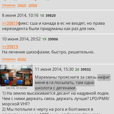
Ответы
39820
39906
18
8 июня 2014, 10:16
18
39820
>>39819
фикс: сша и канада в ес не входят, но права
нерезидента были придуманы как раз для них.
19
10 июня 2014, 20:52
19
39906
>>39819
На лечение шизофазии, быстро, решительно.
Ответы
40002
20
11 июня 2014, 15:30
20
39932
Мареманы проясните за связь
нефиг
меня в ra посылать, там одна
школота с дегенами
.
346 Кб, 813x544
1) На землю высаживается десант на надувной лодке.
Чем с ними держать связь держать лучше? LPD/PMR/
морской VHF?
2) Мы поплыли к черту на рога и болтаемся в