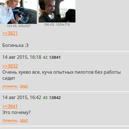
396 Кб, 1024x776
103 Кб, 635x507
>>3821
Богинька :3
14 авг 2015, 16:18
42
5
3841
>>3832
Очень хуево все, куча опытных пилотов без работы
сидит
Ответы
3842
14 авг 2015, 16:42
43
5
3842
>>3841
Это почему?
Ответы
3843