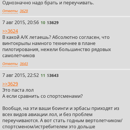
Однозначно надо брать и переучивать.
Ответы
3629
7 авг 2015, 20:56
10
5
3629
>>3624
В какой А/К летаешь? Абсолютно согласен, что
винтокрылы намного техничнее в плане
пилотирования, нежели большинство рядовых
самолетчиков
Ответы
3643
7 авг 2015, 22:52
11
5
3643
>>3629
Это паста лол
А если сравнить со спортсменами?
Вообще, на эти ваши боинги и эрбасы приходят из
всех видов авиации лол, и без проблем
переучиваются. А вот стать годным вертолетчиком/
спортсменом/истребителем это дольше