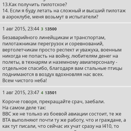
13.Как получить пилотское?
14. Если я буду летать на сложный и высший пилотаж
в аэроклубе, меня возьмут в испытатели?
1 авг 2015, 23:44
3
5
3500
Безаварийного линейщикам и транспортам,
пилотажникам перегрузок и соревнований,
вертолетчикам просто респект и уважуха, военным
никогда не попасть на войну, любителям денег на
полеты, в технарям и наземному авиаперсоналу -
отдельное спасибо, благодаря вам стальные птицы
поднимаются в воздух вдохновляя нас всех.
Всем чистого неба!
1 авг 2015, 23:47
4
5
3501
Короче говоря, прекращайте срач, заебали.
На самом деле так:
ВВС же не только из боевой авиации состоит, те же
ВТА выполняют почти ту же работу, что и граждане, а
как тут писали, что сейчас их учат сразу на l410, то