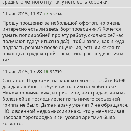
среднего летного пту, т.к. у него есть корочки.
11 авг 2015, 11:37
17
5
3734
Прошу прощения за небольшой оффтоп, но очень
интересно есть ли здесь бортпроводники? Хочется
узнать поподробней про эту работу, сколько сейчас
получают, где учиться (в дс2) чтобы взяли, как и куда
подавать резюме после обучения, есть ли какая-то
помощь с трудоустройством, типа распределения и
тд?
11 авг 2015, 17:28
18
5
3739
Сап, анон! Подскажи, насколько сложно пройти ВЛЭК
для дальнейшего обучения на пилота-любителя?
Ничем хроническим, в принципе, не страдаю, да и из
болезней за последние лет пять ничего серьезней
гриппа не было. Даже к врачу уже лет 7 не обращался.
НО, с военной медкомиссии знаю, что у меня кривая
носовая перегородка и синусовая аритмия была
когда-то.