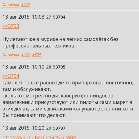
Ответы
3794
13 авг 2015, 10:03
27
5
3794
>>3793
Ну летают же в мурике на лёгких самолётах без
профессиональных техников.
Ответы
3795
3804
13 авг 2015, 10:10
28
5
3795
>>3794
самолёт то всё равно где то припаркован постоянно,
там и обслуживают.
сколько смотрел по дискавери про пиндосов-
авиатехники присутствуют или пилоты сами шарят в
этих делах, сами с движками колупаются, но они хотя
бы понимают что делают.
13 авг 2015, 10:20
29
5
3797
https://youtu.be/CgS9eS30MRA