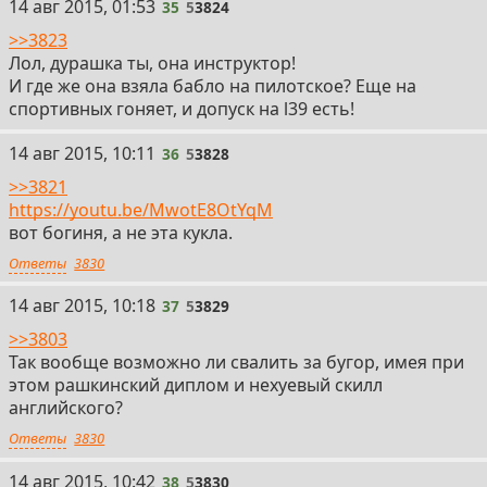
14 авг 2015, 01:53
35
5
3824
>>3823
Лол, дурашка ты, она инструктор!
И где же она взяла бабло на пилотское? Еще на
спортивных гоняет, и допуск на l39 есть!
14 авг 2015, 10:11
36
5
3828
>>3821
https://youtu.be/MwotE8OtYqM
вот богиня, а не эта кукла.
Ответы
3830
14 авг 2015, 10:18
37
5
3829
>>3803
Так вообще возможно ли свалить за бугор, имея при
этом рашкинский диплом и нехуевый скилл
английского?
Ответы
3830
14 авг 2015, 10:42
38
5
3830