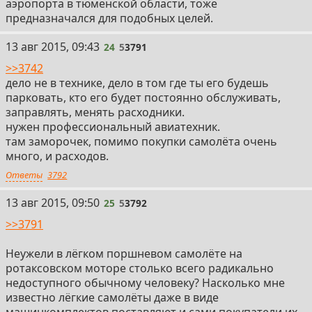
аэропорта в тюменской области, тоже
предназначался для подобных целей.
13 авг 2015, 09:43
24
5
3791
>>3742
дело не в технике, дело в том где ты его будешь
парковать, кто его будет постоянно обслуживать,
заправлять, менять расходники.
нужен профессиональный авиатехник.
там заморочек, помимо покупки самолёта очень
много, и расходов.
Ответы
3792
13 авг 2015, 09:50
25
5
3792
>>3791
Неужели в лёгком поршневом самолёте на
ротаксовском моторе столько всего радикально
недоступного обычному человеку? Насколько мне
известно лёгкие самолёты даже в виде
машинкомплектов поставляют и сами покупатели их