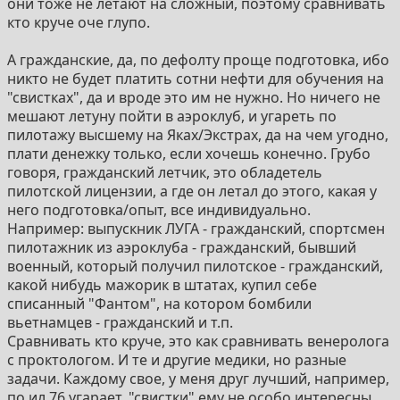
они тоже не летают на сложный, поэтому сравнивать
кто круче оче глупо.
А гражданские, да, по дефолту проще подготовка, ибо
никто не будет платить сотни нефти для обучения на
"свистках", да и вроде это им не нужно. Но ничего не
мешают летуну пойти в аэроклуб, и угареть по
пилотажу высшему на Яках/Экстрах, да на чем угодно,
плати денежку только, если хочешь конечно. Грубо
говоря, гражданский летчик, это обладетель
пилотской лицензии, а где он летал до этого, какая у
него подготовка/опыт, все индивидуально.
Например: выпускник ЛУГА - гражданский, спортсмен
пилотажник из аэроклуба - гражданский, бывший
военный, который получил пилотское - гражданский,
какой нибудь мажорик в штатах, купил себе
списанный "Фантом", на котором бомбили
вьетнамцев - гражданский и т.п.
Сравнивать кто круче, это как сравнивать венеролога
с проктологом. И те и другие медики, но разные
задачи. Каждому свое, у меня друг лучший, например,
по ил 76 угарает, "свистки" ему не особо интересны.