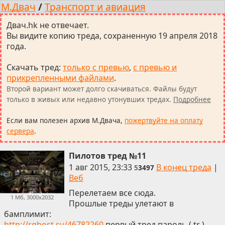
М.Двач
/
Транспорт и авиация
Двач.hk не отвечает.
Вы видите копию треда, сохраненную 19 апреля 2018
года.
Скачать тред
:
только с превью
,
с превью и
прикрепленными файлами
.
Второй вариант может долго скачиваться. Файлы будут
только в живых или недавно утонувших тредах.
Подробнее
Если вам полезен архив М.Двача,
пожертвуйте на оплату
сервера
.
Пилотов тред №11
1 авг 2015, 23:33
В конец треда
|
5
3497
Веб
Перелетаем все сюда.
1 Мб, 3000x2032
Прошлые треды улетают в
бамплимит:
http://rghost.ru/46782260
первый тред пароль ( tr )