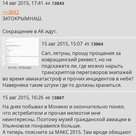
14 авг 2015, 17:41
44
5
3843
>>3842
ЗАТОКРЫМНАШ.
Сокращение в АК идут.
15 авг 2015, 15:07
45
5
3864
Сап, летуны, прошу прощения за
извращенский реквест, но не
подскажете ли, где можно нарыть
43 Кб, 939x666
транскриптов переговоров экипажей
во время авиакатастроф и прочих инцидентов в небе?
Наверняка такие штуки где-то должны храниться.
15 авг 2015, 16:26
46
5
3867
На днях побывал в Монино и окончательно понял,
что истребители и прочая мелкотня мне
неинтересны. Поэтому музей гражданской авиации в
Ульяновске понравился больше.
А теперь поясните за МАКС 2015. Там вроде обещают