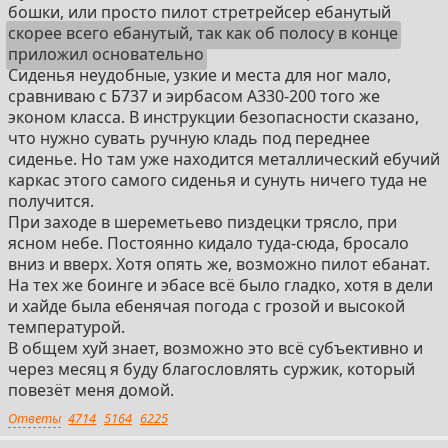
бошки, или просто пилот стретрейсер ебанутый
скорее всего ебанутый, так как об полосу в конце
приложил основательно
Сиденья неудобные, узкие и места для ног мало,
сравниваю с Б737 и эирбасом А330-200 того же
эконом класса. В инструкции безопасности сказано,
что нужно сувать ручную кладь под переднее
сиденье. Но там уже находится металлический ебучий
каркас этого самого сиденья и сунуть ничего туда не
получится.
При заходе в шереметьево пиздецки трясло, при
ясном небе. Постоянно кидало туда-сюда, бросало
вниз и вверх. Хотя опять же, возможно пилот ебанат.
На тех же боинге и эбасе всё было гладко, хотя в дели
и хайде была ебенячая погода с грозой и высокой
температурой.
В общем хуй знает, возможно это всё субъективно и
через месяц я буду благословлять суржик, который
повезёт меня домой.
Ответы
4714
5164
6225