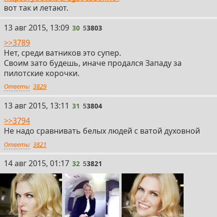
вот так и летают.
13 авг 2015, 13:09
30
5
3803
>>3789
Нет, среди ватников это супер.
Своим зато будешь, иначе продался Западу за
пилотские корочки.
Ответы
3829
13 авг 2015, 13:11
31
5
3804
>>3794
Не надо сравнивать белых людей с ватой духовной
Ответы
3821
14 авг 2015, 01:17
32
5
3821