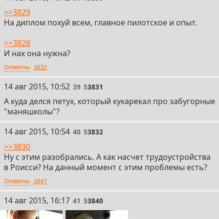
>>3829
На диплом похуй всем, главное пилотское и опыт.
>>3828
И нах она нужна?
Ответы
3832
14 авг 2015, 10:52
39
5
3831
А куда делся петух, который кукарекал про забугорные
"маняшколы"?
14 авг 2015, 10:54
40
5
3832
>>3830
Ну с этим разобрались. А как насчет трудоустройства
в Роисси? На данный момент с этим проблемы есть?
Ответы
3841
14 авг 2015, 16:17
41
5
3840