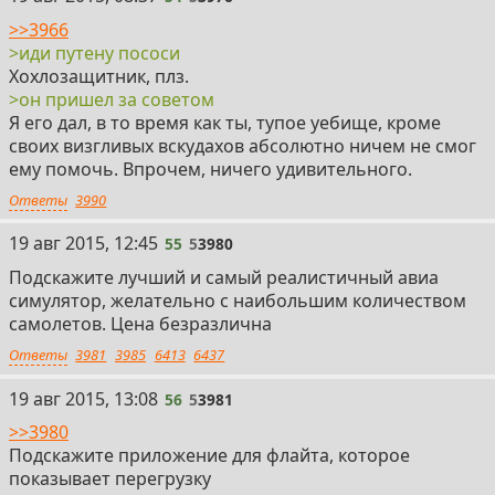
>>3966
>иди путену пососи
Хохлозащитник, плз.
>он пришел за советом
Я его дал, в то время как ты, тупое уебище, кроме
своих визгливых вскудахов абсолютно ничем не смог
ему помочь. Впрочем, ничего удивительного.
Ответы
3990
19 авг 2015, 12:45
55
5
3980
Подскажите лучший и самый реалистичный авиа
симулятор, желательно с наибольшим количеством
самолетов. Цена безразлична
Ответы
3981
3985
6413
6437
19 авг 2015, 13:08
56
5
3981
>>3980
Подскажите приложение для флайта, которое
показывает перегрузку