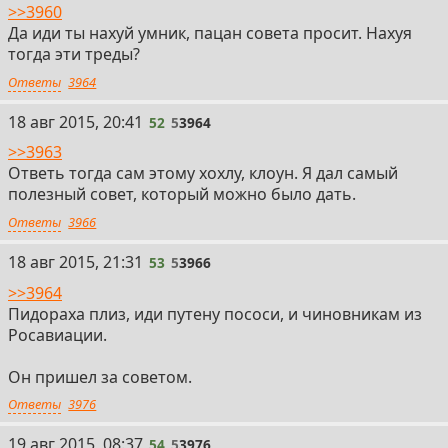
>>3960
Да иди ты нахуй умник, пацан совета просит. Нахуя
тогда эти треды?
Ответы
3964
18 авг 2015, 20:41
52
5
3964
>>3963
Ответь тогда сам этому хохлу, клоун. Я дал самый
полезный совет, который можно было дать.
Ответы
3966
18 авг 2015, 21:31
53
5
3966
>>3964
Пидораха плиз, иди путену пососи, и чиновникам из
Росавиации.
Он пришел за советом.
Ответы
3976
19 авг 2015, 08:37
54
5
3976