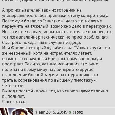
А про испытателей так - их готовили на
универсальность, без привязки к типу конкретному.
Поэтому и брали со "свистков" часто т.к. их легче
переучить на тяжелый, возможно дело в перегрузках.
Но по их же словам, испытывать тяжелые опаснее, т.к.
тот же авиалайнер технически не приспособлен для
быстрого покидания в случае пиздеца.
Или Фролов, который кульбиты на СУшках крутит, он
же невоенный, хотя на истребителях летает,
возможно воздушный бой опытному военному и
проиграет. Так что, летные испытания это одно,
полеты по всему миру на лайнере это другое,
выполнение боевой задачи на штурмовике это
третье, соревнования по высшему пилотажу -
четвертое.
Вывод простой - круче тот, кто свою задачу отлично
выполняет.
Я все сказал.
1 авг 2015, 23:49
5
5
3502