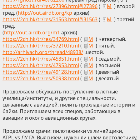
https://2ch.hk/tr/res/27396.html#i27396
(
М
) второй
тред. (
http://out.airdb.org/kp
архив)
https://2ch.hk/tr/res/31563.html#i31563
(
М
) третий
тред.
(
http://out.airdb.org/m1
архив)
https://2ch.hk/tr/res/34769.html
(
М
) четвертый.
https://2ch.hk/tr/res/37210.html
(
М
) пятый.
http://arhivach.org/thread/48938/
шестой.
https://2ch.hk/tr/res/45351.html
(
М
) седьмой.
https://2ch.hk/tr/res/47953.html
(
М
) восьмой
https://2ch.hk/tr/res/49128.html
(
М
) девятый
https://2ch.hk/tr/res/50938.html
(
М
) десятый
Продолжаем обсуждать поступления в летные
училища/институты, и другие специальности,
связанные с авиацией, пилить прохладные истории и
байки. Приглашаем всех спецов, работающих в
авиации и около авиационных кругах.
Продолжаем срачи: пилотажники vs линейщики,
ATPL vs ЛУ ГА. Выясняем, нужен ли шлем вертолетчику,