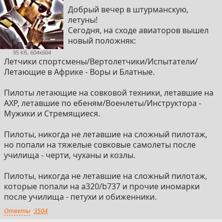
Добрый вечер в штурманскую,
летуны!
Сегодня, на сходе авиаторов вышел
новый положняк:
95 Кб, 604x604
Летчики спортсмены/Вертолетчики/Испытатели/
Летающие в Африке - Воры и Блатные.
Пилоты летающие на совковой техники, летавшие на
АХР, летавшие по ебеням/Военлеты/Инструктора -
Мужики и Стремящиеся.
Пилоты, никогда не летавшие на сложный пилотаж,
но попали на тяжелые совковые самолеты после
училища - черти, чуханы и козлы.
Пилоты, никогда не летавшие на сложный пилотаж,
которые попали на a320/b737 и прочие иномарки
после училища - петухи и обиженники.
Ответы
3504