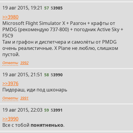
19 авг 2015, 19:21
57
5
3985
>>3980
Microsoft Flight Simulator X + Разгон + крафты от
PMDG (рекомендую 737-800) + погодник Active Sky +
FSC9
Там и графон и диспетчера и самолёты от PMDG
очень реалистичные. X Plane не люблю, слишком
пустой.
Ответы
3992
19 авг 2015, 21:51
58
5
3990
>>3976
Пидораш, иди под шконарь
Ответы
3991
19 авг 2015, 22:03
59
5
3991
>>3990
Все с тобой
понятненько
.