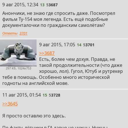
9 авг 2015, 12:34
13
5
3687
Анончики, не знаю где спросить даже. Посмотрел
фильм Ту-154 моя легенда. Есть ещё подобные
документалочки по гражданским самолётам?
Ответы
3701
9 авг 2015, 17:05
14
5
3701
>>3687
Есть, более чем дохуя. Правда, не
такой продолжительности (что даже
297 Кб, 1024x753
хорошо, лол). Гугол, Ютуб и рутрекер
тебе в помощь. Особенно много исторической
годноты на английской мове.
11 авг 2015, 01:54
15
5
3728
>>3645
Я просто оставлю это здесь.
По факту, лётчики в ГА давно не нужны. Нужны