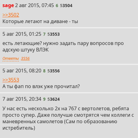
sage
2 авг 2015, 07:45
6
5
3504
>>3502
Которые летают на диване - ты
5 авг 2015, 01:25
7
5
3553
есть летающие? нужно задать пару вопросов про
адскую штуку ВЛЭК
Ответы
3556
5 авг 2015, 08:20
8
5
3556
>>3553
А ты фап по влэк уже прочитал?
7 авг 2015, 20:34
9
5
3624
У нас есть несколько 2х на 767 с вертолетов, ребята
просто супер. Даже получше смотрятся чем коллеги с
маневренных самолетов (Сам по образованию
истребитель)