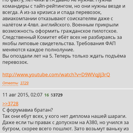
командиры с тайп-рейтингом, но они нужны везде и
всегда. А из-за кризиса и спада перевозок,
авиакомпании отказывают соискателям даже с
налётом и 4лвл. английского. Военным прикрыли
возможность оформить гражданское пилотское.
Следственный Комитет ебёт всех не разбираясь за
якобы липовые свидетельства. Требования ФАП
меняются каждое полнолуние.
Вы опоздали лет на 5. Теперь только ждать подъёма
перевозок.
http://www.youtube.com/watch?v=D9WVqjlj3rQ
Ответы
3729
11 авг 2015, 02:07
16
5
3729
>>3728
С форумавиа братан?
Так они ебут всех, у кого нет диплома нашей шараги.
Даже если ты правак с допуском на А380, но учился за
бугром, скорее всего пошлют. Зато возьмут ваньку из