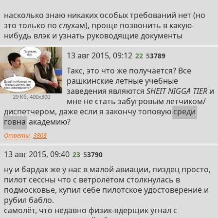
насколько знаю никаких особых требований нет (но
это только по слухам), проще позвонить в какую-
нибудь влэк и узнать руководящие документы
13 авг 2015, 09:12
22
5
3789
Такс, это что же получается? Все
рашкинские летные учебные
заведения являются
SHEIT NIGGA TIER
и
29 Кб, 400x300
мне не стать забугровым летчиком/
диспетчером, даже если я закончу топовую
среди
говна
академию?
Ответы
3803
13 авг 2015, 09:40
23
5
3790
ну и бардак же у нас в малой авиации, пиздец просто,
пилот сессны что с ветролётом столкнулась в
подмосковье, купил себе пилотское удостоверение и
рубил бабло.
самолёт, что недавно физик-ядерщик угнал с