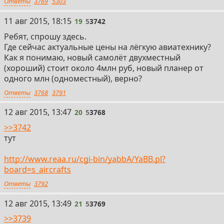
Ответы
3769
5303
11 авг 2015, 18:15
19
5
3742
Ребят, спрошу здесь.
Где сейчас актуальные цены на лёгкую авиатехнику?
Как я понимаю, новый самолёт двухместный
(хороший) стоит около 4млн руб, новый планер от
одного млн (одноместный), верно?
Ответы
3768
3791
12 авг 2015, 13:47
20
5
3768
>>3742
тут
http://www.reaa.ru/cgi-bin/yabbA/YaBB.pl?
board=s_aircrafts
Ответы
3792
12 авг 2015, 13:49
21
5
3769
>>3739