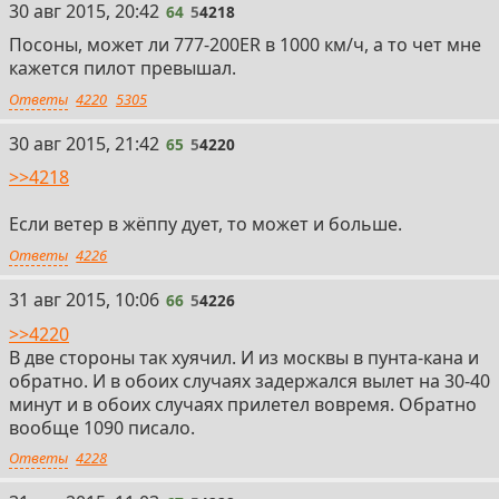
30 авг 2015, 20:42
64
5
4218
Посоны, может ли 777-200ЕR в 1000 км/ч, а то чет мне
кажется пилот превышал.
Ответы
4220
5305
30 авг 2015, 21:42
65
5
4220
>>4218
Если ветер в жёппу дует, то может и больше.
Ответы
4226
31 авг 2015, 10:06
66
5
4226
>>4220
В две стороны так хуячил. И из москвы в пунта-кана и
обратно. И в обоих случаях задержался вылет на 30-40
минут и в обоих случаях прилетел вовремя. Обратно
вообще 1090 писало.
Ответы
4228