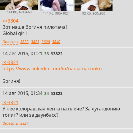
141 Кб, 674x660
144 Кб, 900x1024
92 Кб, 900x900
>>3804
Вот наша богиня пилотача!
Global girl!
Ответы
3822
3823
3828
3840
14 авг 2015, 01:21
33
5
3822
>>3821
https://www.linkedin.com/in/nadiamarcinko
Богиня!
14 авг 2015, 01:34
34
5
3823
>>3821
У неё колорадская лента на плече? За лугандонию
топит? или за даунбасс?
Ответы
3824